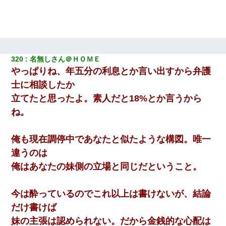
兄の新しい嫁がやらかしすぎて辛い。当たり前のように実家や姪
の幼稚園に来る
デパートの外商『私さんだと名乗る女が、ツケで宝石を買おうと
していて…』私「！？」→ 翌日。ママ友たちの様子が微妙におか
320
名無しさん＠ＨＯＭＥ
しくなり・・・
やっぱりね、年五分の利息とか言い出すから弁護
士に相談したか
転職先が決まったので退職の意思を伝えたら。上司「無責任」
立てたと思ったよ。素人だと18%とか言うから
「簡単には辞めさせない」私（どうせ辞めるし…）→ 思いっきり
反論をしてみた
ね。
出張中の旦那から『フリンしやがって、このクズ』と電話が。私
俺も現在調停中であなたと似たような構図。唯一
「本当に家まで来たの？証拠は？」旦那「俺の言葉が信じられな
いのか！」→ 離婚後
違うのは
俺はあなたの妹側の立場と同じだということ。
日航機墜落事故の「ここからは日本語で大丈夫ですよ〜」の絶望
感がヤバイ・・・
今は酔っているのでこれ以上は書けないが、結論
だけ書けば
妹の主張は認められない。だから金銭的な心配は