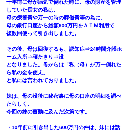
十年前に母が病気で倒れた時に、母の財産を管理
していた長女の私は、
母の療養費や万一の時の葬儀費等の為に、
母の銀行口座から総額600万円をＡＴＭ利用で
複数回使って引き出しました。
その後、母は回復するも、認知症⇒24時間介護ホ
ーム入所⇒寝たきり⇒没
となりました。母からは「私（母）が万一倒れた
ら私の金を使え」
と私には言われておりました。
妹は、母の没後に秘密裏に母の口座の明細を調べ
たらしく、
今回の妹の言動に及んだ次第です。
・10年前に引き出した600万円の件は、妹には話