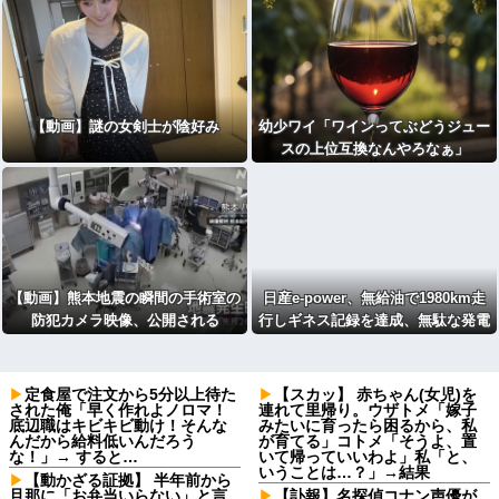
【動画】謎の女剣士が陰好み
幼少ワイ「ワインってぶどうジュー
スの上位互換なんやろなぁ」
【動画】熊本地震の瞬間の手術室の
日産e-power、無給油で1980km走
防犯カメラ映像、公開される
行しギネス記録を達成、無駄な発電
や送電ロスなくEVよりエコを証明
[422186189]
定食屋で注文から5分以上待た
【スカッ】 赤ちゃん(女児)を
された俺「早く作れよノロマ！
連れて里帰り。ウザトメ「嫁子
底辺職はキビキビ動け！そんな
みたいに育ったら困るから、私
んだから給料低いんだろう
が育てる」コトメ「そうよ、置
な！」→ すると…
いて帰っていいわよ」私「と、
いうことは…？」→結果
【動かざる証拠】 半年前から
旦那に「お弁当いらない」と言
【訃報】名探偵コナン声優が