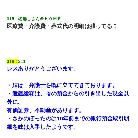
【復讐】義兄嫁「生活費、足りない分を貸してほしい」私「貸す
わけないでしょｗｗｗｗ」→ 理由を話したら泣き出して・・私
315
名無しさん＠ＨＯＭＥ
（あまりにも希望通り）
医療費・介護費・葬式代の明細は残ってる？
近所のお寺に住み込みで手伝いしてる知的障害のオッサンがい
た。ある日、オッサンが火かき棒を持って顔を真っ赤にしながら
走り回っていて…
316
311
【不幸な結婚式】新郎親族「ブスのくせにドレスなんか着ちゃっ
てさ～ほんと恥ずかしいわよね～（大声」新郎両親「！！！（土
レスありがとうございます。
下座」→ 結果・・・
・妹は、弁護士を既に立ててきております。
【考察】兄嫁急死の1年後、兄が引越すというので手伝いに行った
ら下着が入った引き出しの奥にとんでもないモノを見つけた
・遺産総額は、母の預金からの引き出した現金以
外に、
私が遺産を相続。→それを知った義両親が「旅行代金を出せ！」
有価証券、不動産があります。
「リフォーム費用を負担しろ！」「金の管理は私達がする！」と
浅ましくも集りにきた。
・さかのぼったのは10年前までの銀行預金取引明
細を妹は入手したようです。
新卒の女性社員に1年半ストーカーされていた。俺「マジで怖い」
上司「話をしてみる」→女性社員「実は10数年前に…」