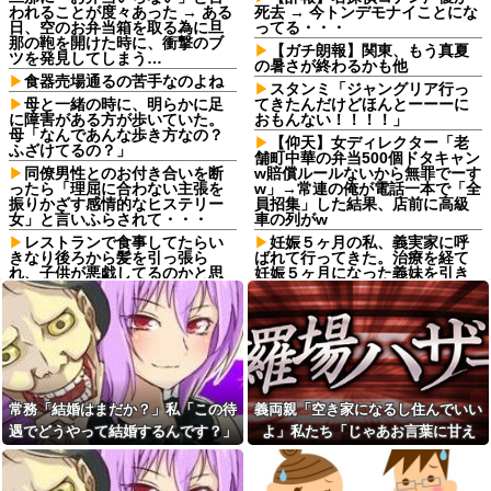
われることが度々あった → ある
死去 → 今トンデモナイことにな
日、空のお弁当箱を取る為に旦
ってる・・・
那の鞄を開けた時に、衝撃のブ
【ガチ朗報】関東、もう真夏
ツを発見してしまう…
の暑さが終わるかも他
食器売場通るの苦手なのよね
スタンミ「ジャングリア行っ
母と一緒の時に、明らかに足
てきたんだけどほんとーーーに
に障害がある方が歩いていた。
おもんない！！！！」
母「なんであんな歩き方なの？
【仰天】女ディレクター「老
ふざけてるの？」
舗町中華の弁当500個ドタキャン
同僚男性とのお付き合いを断
w賠償ルールないから無罪でーす
ったら「理屈に合わない主張を
w」→常連の俺が電話一本で「全
振りかざす感情的なヒステリー
員招集」した結果、店前に高級
女」と言いふらされて・・・
車の列がw
レストランで食事してたらい
妊娠５ヶ月の私、義実家に呼
きなり後ろから髪を引っ張ら
ばれて行ってきた。治療を経て
れ、子供が悪戯してるのかと思
妊娠５ヶ月になった義妹を引き
い注意しようと振り向こうとし
合いに出され、トメから放たれ
たら耳元でハサミの音がした！...
た「耳を疑う理不尽すぎる一
言」に愕然←妊娠時期の操作と
姉は馬鹿。初めて外走ってガ
か超能力者かよ
ソスタに給油に行った時に車体
やガラスにガソリンかけるレベ
日頃から「泥棒の9割は韓国
ルの馬鹿
人」と嫌韓発言を繰り返すト
メ！冬ソナにハマり私のヨン様
私には車いすの友人がいるん
グッズを勝手に持ち出したの
常務「結婚はまだか？」私「この待
義両親「空き家になるし住んでいい
だけど、無給で尽くすことに疲
で、トメ自身の「あの自論」で
れてしまった。自分のええかっ
遇でどうやって結婚するんです？」
よ」私たち「じゃあお言葉に甘え
撃退したったｗｗ←矛盾だらけ
こしいで、自分が潰れそう
のトメにブーメラン刺さりまく
→飲み会で本音を返したら場が静ま
て…」→引っ越した途端、予想外の
妻の実家の前を通ると庭に大
り
り返って…
出来事が待っていて…
きな穴が。びっくりして近寄る
【画像あり】JC2「え、待って