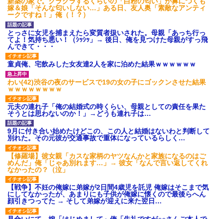
新築の家で。クラクラするくらいの「白粉の匂い」が鼻につくも
嫁＆娘「そんな匂いしない…」ある日、友人奥「素敵なアンティ
ークですね！」俺（！？）
とっさに女児を捕まえたら変質者扱いされた。母親「あっち行っ
てよ！気持ち悪い！（ｼｯｼｯ」→ 後日、俺を見つけた母親がすっ飛
んできて・・・
童貞俺、宅飲みした女友達2人を家に泊めた結果ｗｗｗｗｗｗ
わい(42)渋谷の夜のサービスで19の女の子にゴックンさせた結果
ｗｗｗｗｗｗｗｗ
元夫の連れ子「俺の結婚式の時くらい、母親としての責任を果た
そうとは思わないのか！」→どうも連れ子は…
9月に付き合い始めたけどこの、この人と結婚はないわと判断して
別れた。その元彼が交通事故で重体になっているらしく…
【修羅場】彼女親「カスな家柄のヤツなんかと家族になるのはご
めんだ」俺「じゃあ別れます…」→ 彼女「なんで言い返してくれ
なかったの？（泣」
【戦争】不妊の俺嫁に弟嫁が2日間4歳児を託児 俺嫁はそこまで気
にしてなかったが、あまりにも子供が俺嫁に懐くので最後らへん
顔引きつってた → そして弟嫁が迎えに来た翌日…
見合いにて。嫁「はじめまして」俺「失礼ですが○○さんご本人で