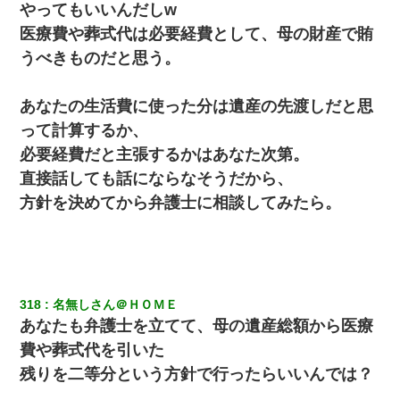
やってもいいんだしw
【衝撃】職場に入って来た綺麗な新人さんに職場を案内すること
医療費や葬式代は必要経費として、母の財産で賄
に → 新人「ドンッ！」私「！？」→ 突然、突き飛ばされて左手
の甲を踏みつけられて…
うべきものだと思う。
彼女(美人女医)にネックレスをプレゼント。「こんな安物を渡すく
あなたの生活費に使った分は遺産の先渡しだと思
らいなら、渡さないほうがマシだからね」→ ６０万したと話した
ら・・・
って計算するか、
必要経費だと主張するかはあなた次第。
【クズ】昔、兄がお見合いして「ブスすぎｗｗｗ」と断った女性
直接話しても話にならなそうだから、
が、兄の同級生と結婚。それを知った兄は荒れ狂い、｢嫁さん、俺
のお古ですが気分はどう？」とメールを送った→
方針を決めてから弁護士に相談してみたら。
【身体で払わせて】女友達「ごめん、何も言わずにお金貸してく
ださい……」俺「いいよ！いくら？」女友達「10万円ぐら
い……」俺「ほい！10万！」→
318
名無しさん＠ＨＯＭＥ
旦那の元嫁「離婚したとはいえ、私が本来の妻。許可なく結婚す
るなんてどういう神経してるの？離婚届を記入して持って来い」
あなたも弁護士を立てて、母の遺産総額から医療
→笑いが止まらなくなり・・・
費や葬式代を引いた
残りを二等分という方針で行ったらいいんでは？
私（23）冗談のつもりで上司（27）に胸を揉ませた結果・・・