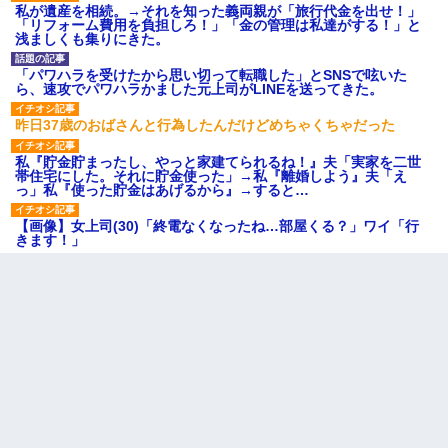
私が遺産を相続。→それを知った義両親が「旅行代金を出せ！」
「リフォーム費用を負担しろ！」「金の管理は私達がする！」と
浅ましくも集りにきた。
「パワハラを受けたから思い切って転職した」とSNSで呟いた
ら、速攻でパワハラかました元上司がLINEを送ってきた。
昨日37歳のおばさんと行為したんだけどめちゃくちゃだった
私『貯金貯まったし、やっと家建てられるね！』夫「実家を二世
帯住宅にした。それに貯金使った」→私『離婚しよう』夫「え
っ」私『使った貯金はあげるから』→すると…
【画像】女上司(30)「終電なくなったね…部屋くる？」ワイ「行
きます！」