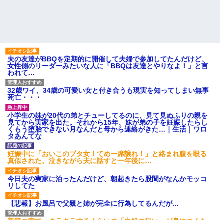
夫の友達がBBQを定期的に開催して夫婦で参加してたんだけど、
女性側のリーダーみたいな人に「BBQは友達とやりなよ！」と言
われて…
32歳ワイ、34歳の可愛い女と付き合うも現実を知ってしまい無事
死亡・・・
小学生の妹が20代の弟とチューしてるのに、見て見ぬふりの親を
見てから実家を出た。それから15年、妹が弟の子を妊娠したらし
くもう堕胎できない月なんだと母から連絡がきた…｜生活｜ワロ
タあんてな
妊娠中に「おいこのブタ女！てめー席譲れ！」と絡まれ腹を殴る
真似された。泣きながら夫に話すと一年後に…
今日夫の実家に泊ったんだけど、朝起きたら股間がなんかモッコ
リしてた
【悲報】お風呂で父親と姉が完全に行為してるんだが...