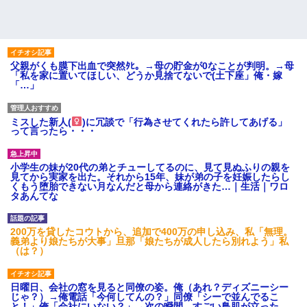
父親がくも膜下出血で突然ﾀﾋ。→母の貯金が0なことが判明。→母
「私を家に置いてほしい、どうか見捨てないで(土下座」俺・嫁
「…」
ミスした新人(
)に冗談で「行為させてくれたら許してあげる」
って言ったら・・・
小学生の妹が20代の弟とチューしてるのに、見て見ぬふりの親を
見てから実家を出た。それから15年、妹が弟の子を妊娠したらし
くもう堕胎できない月なんだと母から連絡がきた…｜生活｜ワロ
タあんてな
200万を貸したコウトから、追加で400万の申し込み、私「無理。
義弟より娘たちが大事」旦那「娘たちが成人したら別れよう」私
（は？）
日曜日、会社の窓を見ると同僚の姿。俺（あれ？ディズニーシー
じゃ？）→俺電話「今何してんの？」同僚「シーで並んでるこ
と！」俺「会社にいない？」→次の瞬間、すごい鳥肌が立った