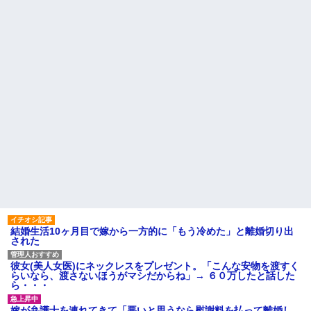
【画像】令和最新版のあのち
ありすぎてクッソワロタｗｗｗ
ゃん、可愛過ぎてワイらにブッ
ｗｗｗｗｗｗ
刺さりまくりw w w w w w
コトメの結婚式で、知らない
ワイの妻(35)、町内会の掃除か
間にお祝いの歌を弾き語りする
ら汗だくで帰宅ｗｗｗｗｗｗ
事になってた
ハードオフに売っていた4万
旦那の同僚女が旦那の元カ
4000円のフィギュアがヤバすぎ
ノ。なのにしょっちゅうペアで
るｗｗｗｗｗｗ「こんな高い
仕事してて遅くまで残業したり
の？ｗｗ」「逆に超安い」
二人で出張に行ったり。なんで
「今度の出張は一人で行く」っ
私「ちょっと、人の家の金庫
て嘘つくのかな
触らないでよ！」キチママ『そ
こに金庫があったから、開けて
休んだ翌日、先輩パートに申
みようとしただけ☆』義兄「泥
し送りあるかと確認したらいき
は出てけ！二度と来るな！」結
なりキレられた。このパートの
果・・・
性格悪くないか？
私「初めて飲む味だけどなん
【速報】専門家「イオンモー
のお茶？」彼「ちっ！」私「」
ル熊本の爆心地に”こんなも
の”があったんだけど…」
【GIF】JSのカンチョーワロ
タ
主な税金の成り立ちを調べて
みたよ
後続車にクラクションを鳴ら
され彼氏が逆切れ。「何クラク
結婚生活10ヶ月目で嫁から一方的に「もう冷めた」と離婚切り出
ション鳴らしてんだ！降りてこ
された
いよ！」と怒鳴りだし...
【衝撃】報酬100万円超の治験
彼女(美人女医)にネックレスをプレゼント。「こんな安物を渡すく
募集がこちらｗｗｗｗｗ(※画像
らいなら、渡さないほうがマシだからね」→ ６０万したと話した
あり)
ら・・・
【ネット騒然】惨殺されたタ
ワマン頂き女子のこの動画、す
嫁が弁護士を連れてきて「悪いと思うなら慰謝料を払って離婚し