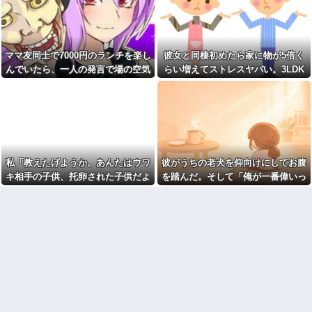
と穴の中に嫁がいて...
私の足長くない？（ﾊﾟｼｬﾘｗｗｗ
コネで中途採用された取引先
ｗｗｗｗｗｗ)⇒
の息子、常識がないどころかガ
【復縁】20年越しの感動再
チヤバい奴
婚！嫁の涙のワケとは？ｗｗｗ
離婚した元妻が突然失踪して
ｗ
ママ友同士で7000円のランチを楽し
彼女と同棲初めたら家に物が5倍く
しまった。娘の母親でもある相
【ドン引き】嫁に介護押しつ
んでいたら、一人の発言で場の空気
らい増えてストレスヤバい。3LDK
手だから放っておけず連絡を探
けてたら家追い出されて更地に
すことに…
が凍りついた。その理由とは…
で余裕だろと思ってたけど全部埋め
された話…
おばさんの一人旅
やがった
妻の浮氣が発覚。俺「離婚
【画像】アイドルのオフ会の
だ」妻の謝罪と子供の願いに根
光景、レベチw w w w w w w w
負けして再構築し、２週間後に
w w w
また浮気。俺「今度こそ離婚
だ」妻「離婚するなら飛び降り
【ファ！？】面接官「日本に
る！」俺「ご自由に＾＾」→結
刀鍛冶は何人いるか推定してく
果
私「教えたげようか。あんたはウワ
彼がうちの老犬を仰向けにしてお腹
ださい」 俺「188人です」 面
接官「どういう風に考えました
【衝撃】同日の同時刻に病気
キ相手の子供、托卵された子供だよ
を踏んだ。そして「俺が一番偉いっ
か？」 俺「知ってました」→
の男性と事故の男性が救急搬送
ｗ」A「いい加減なこというな！」
てわかって、おとなしくしてるだ
この後『こう』なったんだがマ
されて来た。最初に運ばれて来
ジで納得いかない！！！！！
たのは事故の男?生で、イケメン
私「みんな知ってるよ？かわいそう
ろ」と…
だったが中身ザンネン。もう1人
【画像】宇垣美里「学生時代
だから言ってないだけｗ」 → そ
は┐(-｡ｰ;)┌ﾔﾚﾔﾚ
は全然モテなかったです」←こ
してAはA母に確認してしまう……..
れほんまかぁ？w w w w w w w
取り放題でてんこ盛りにして
w
るのはまあ見かけるが持ち帰り
はなしでしょう、、、
【画像】タトゥーだらけの美
人海鮮料理人、現る！！←コレ
女「赤ちゃん抱っこしてみま
はセクシー過ぎてワイらにブッ
すか～？w」ワイ（やめろおおお
刺さりまくりw w w w w w w w
おおおおおおおおおおお）
w
【画像】このボケて、破壊力