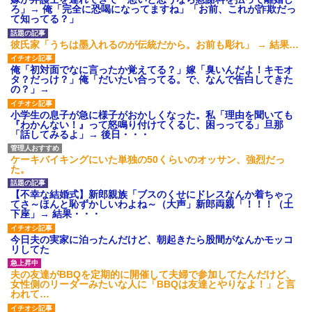
げえええええｗｗｗｗｗｗｗｗ
ろ」→ 俺「完全に恐喝になってますね」「お前、これが詐欺だっ
ｗｗｗ
て知ってる？」
【愕然】白のクラウン俺氏、
高速道路左車線を制限速度で走
彼氏家「うちは墨入れるのが伝統だから。お前も彫れ」 → 結果…
った結果wwwwwwwwwwww
百年の恋12-899 食べた量を
俺「初対面でなに言ったか覚えてる？」嫁「臭いんだよ！キモオ
張り合ってくる
タ？だっけ？」俺「だいたい合ってる。で、なんで告白してきた
【悲報】佐藤輝明・・・２軍
の？」→
でも盛大にやらかす←あまり悲
しませないでくれ
小学生の息子が急に様子がおかしくなった。私「理由を聞いても
『わかんない！』って怒鳴り付けてくるし、困っってる」旦那
「話してみるよ」→ 後日・・・
ケーキバイキングにいた単独の50くらいのオッサン、強烈だっ
た。
【不幸な結婚式】新郎親族「ブスのくせにドレスなんか着ちゃっ
てさ～ほんと恥ずかしいわよね～（大声」新郎両親「！！！（土
下座」→ 結果・・・
今日夫の実家に泊ったんだけど、朝起きたら股間がなんかモッコ
リしてた
夫の友達がBBQを定期的に開催して夫婦で参加してたんだけど、
女性側のリーダーみたいな人に「BBQは友達とやりなよ！」と言
われて…