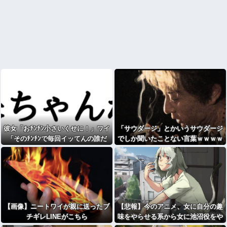
彼女「おﾁﾝﾁﾝ小さいくせに！」ワイ
「サウダージ」とかいうサウダージ
「そのﾁﾝﾁﾝで毎回イッてんの誰だ
でしか聞いたことない言葉ｗｗｗｗ
よ」ドンッ！wwww
ｗｗｗｗ
【画像】ニートワイが親に送ったブ
【悲報】今のアニメ、女に自分の趣
チギレLINEがこちら
味をやらせる系から女に池沼役をや
らせる系へ変化