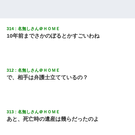
妊娠中に「おいこのブタ女！てめー席譲れ！」と絡まれ腹を殴る
真似された。泣きながら夫に話すと一年後に…
314
名無しさん＠ＨＯＭＥ
ワイ144kg彼女98kgデブカップル、1年間毎日行為しまくった結
10年前までさかのぼるとかすごいわね
果
嫁が弁護士を連れてきて「悪いと思うなら慰謝料を払って離婚し
ろ」→ 俺「完全に恐喝になってますね」「お前、これが詐欺だっ
て知ってる？」
312
名無しさん＠ＨＯＭＥ
で、相手は弁護士立てているの？
放置子が病院送りになったらしい → 俺（二度と帰ってくるなよ…
嫁を半身不随にしやがった恨みは、正直こんなもんじゃ晴れな
い）
【ワロタ】姉から「肉食系14才、乳丸出し、毛はうっすら生えか
け」というタイトルで画像が送られてきた
313
名無しさん＠ＨＯＭＥ
あと、死亡時の遺産は幾らだったのよ
【驚愕】私「今まで育てた分のお金返してね(冗談)」息子「はい、
3000万円」→数年後。私「妹が病気になったから援助して欲し
い」→