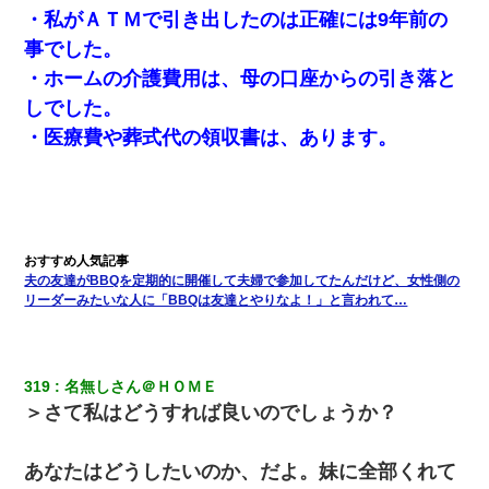
・私がＡＴＭで引き出したのは正確には9年前の
事でした。
【修羅場】彼女親「カスな家柄のヤツなんかと家族になるのはご
めんだ」俺「じゃあ別れます…」→ 彼女「なんで言い返してくれ
・ホームの介護費用は、母の口座からの引き落と
なかったの？（泣」
しでした。
・医療費や葬式代の領収書は、あります。
友人「酒の勢いで女先輩をホテルに連れ込んだｗｗｗｗｗ」俺
「…」
見合いにて。嫁「はじめまして」俺「失礼ですが○○さんご本人で
すか？」
夫の友達がBBQを定期的に開催して夫婦で参加してたんだけど、女性側の
書店「息子さんが万引きしました」私「はっ？(息子目の前にいる
し…)うちの子ではないので迎えに行きません」→息子を名乗って
リーダーみたいな人に「BBQは友達とやりなよ！」と言われて…
た人物の正体が判明するも・・・
義兄嫁「娘が大学に入ったら下宿させて」私「しつこい、学校斡
319
名無しさん＠ＨＯＭＥ
旋のアパートに行け」→ 旦那が義兄に通報したら「志望校を変え
ろ！」とキレて・・・
＞さて私はどうすれば良いのでしょうか？
この母親は娘の黒歴史を掘り出さないと死ぬんか？ 死ぬんか？
あなたはどうしたいのか、だよ。妹に全部くれて