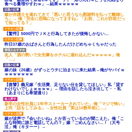
食べる量増やすわｗ」→結果ｗｗｗｗｗ
嫁が弁護士を連れてきて「悪いと思うなら慰謝料を払って離婚し
ろ」→ 俺「完全に恐喝になってますね」「お前、これが詐欺だっ
て知ってる？」
【驚愕】5000円でＪＫと行為してきたが後悔しかない…
昨日37歳のおばさんと行為したんだけどめちゃくちゃだった
友人「酒の勢いで女先輩をホテルに連れ込んだｗｗｗｗｗ」俺
「…」
嫁の妹（26歳）がずっとウチに泊まりに来た結果→俺がヤバイｗ
ｗｗｗｗｗｗｗ
【復讐】義兄嫁「生活費、足りない分を貸してほしい」私「貸す
わけないでしょｗｗｗｗ」→ 理由を話したら泣き出して・・私
（あまりにも希望通り）
新卒の女性社員に1年半ストーカーされていた。俺「マジで怖い」
上司「話をしてみる」→女性社員「実は10数年前に…」
嫁が涙声で『会いたいね』とか言っているのが聞こえた。俺「こ
んな時間に誰と電話してんの？」嫁「ごめんなさい…！（大号
泣」俺（キターー）→