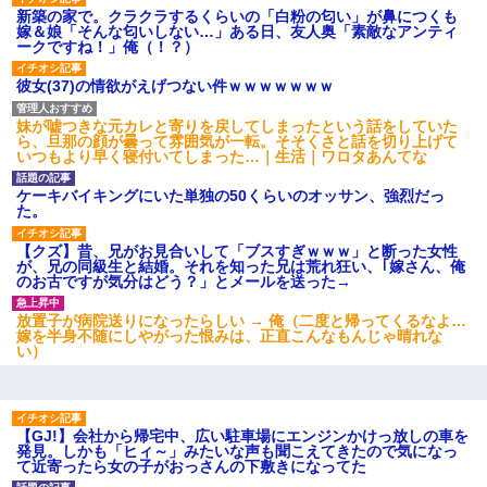
新築の家で。クラクラするくらいの「白粉の匂い」が鼻につくも
嫁＆娘「そんな匂いしない…」ある日、友人奥「素敵なアンティ
ークですね！」俺（！？）
彼女(37)の情欲がえげつない件ｗｗｗｗｗｗｗ
妹が嘘つきな元カレと寄りを戻してしまったという話をしていた
ら、旦那の顔が曇って雰囲気が一転。そそくさと話を切り上げて
いつもより早く寝付いてしまった…｜生活｜ワロタあんてな
ケーキバイキングにいた単独の50くらいのオッサン、強烈だっ
た。
【クズ】昔、兄がお見合いして「ブスすぎｗｗｗ」と断った女性
が、兄の同級生と結婚。それを知った兄は荒れ狂い、｢嫁さん、俺
のお古ですが気分はどう？」とメールを送った→
放置子が病院送りになったらしい → 俺（二度と帰ってくるなよ…
嫁を半身不随にしやがった恨みは、正直こんなもんじゃ晴れな
い）
【GJ!】会社から帰宅中、広い駐車場にエンジンかけっ放しの車を
発見。しかも「ヒィ～」みたいな声も聞こえてきたので気になっ
て近寄ったら女の子がおっさんの下敷きになってた