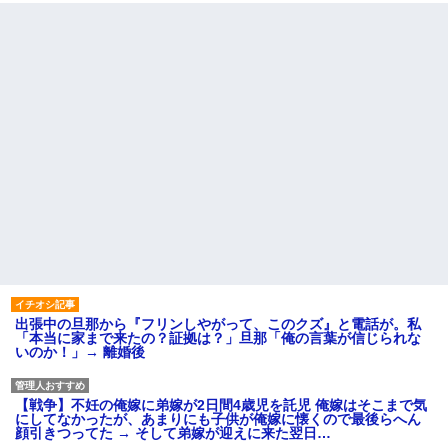
出張中の旦那から『フリンしやがって、このクズ』と電話が。私
「本当に家まで来たの？証拠は？」旦那「俺の言葉が信じられな
いのか！」→ 離婚後
【戦争】不妊の俺嫁に弟嫁が2日間4歳児を託児 俺嫁はそこまで気
にしてなかったが、あまりにも子供が俺嫁に懐くので最後らへん
顔引きつってた → そして弟嫁が迎えに来た翌日…