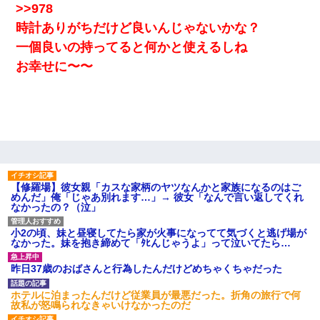
>>978
時計ありがちだけど良いんじゃないかな？
一個良いの持ってると何かと使えるしね
お幸せに〜〜
【修羅場】彼女親「カスな家柄のヤツなんかと家族になるのはご
めんだ」俺「じゃあ別れます…」→ 彼女「なんで言い返してくれ
なかったの？（泣」
小2の頃、妹と昼寝してたら家が火事になってて気づくと逃げ場が
なかった。妹を抱き締めて「ﾀﾋんじゃうよ」って泣いてたら…
昨日37歳のおばさんと行為したんだけどめちゃくちゃだった
ホテルに泊まったんだけど従業員が最悪だった。折角の旅行で何
故私が怒鳴られなきゃいけなかったのだ