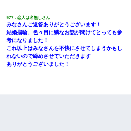
してます」って送ったら
夫に癌の余命宣告。その闘病中に長女から信じられない言葉を受
977
恋人は名無しさん
けた
みなさんご返答ありがとうございます！
結婚指輪、色々目に鱗なお話が聞けてとっても参
200万を貸したコウトから、追加で400万の申し込み、私「無理。
考になりました！
義弟より娘たちが大事」旦那「娘たちが成人したら別れよう」私
（は？）
これ以上はみなさんを不快にさせてしまうかもし
れないので締めさせていただきます
嫁に不倫されたから嫁と不倫相手に1000万の慰謝料請求した
ありがとうございました！
デパートの外商『私さんだと名乗る女が、ツケで宝石を買おうと
していて…』私「！？」→ 翌日。ママ友たちの様子が微妙におか
しくなり・・・
旦那が長男のDNA鑑定をしたら血縁関係0%だった。旦那「やっぱ
りウワキしてたんだな…」長男「俺は誰の子供なの？」長女・次
男「ウワキ女！」
彼にプロポーズされたんだけど、実は資産家だと知って婚約破棄
した。B子「A男くんと別れたって本当？私が付き合ってもい
い？」