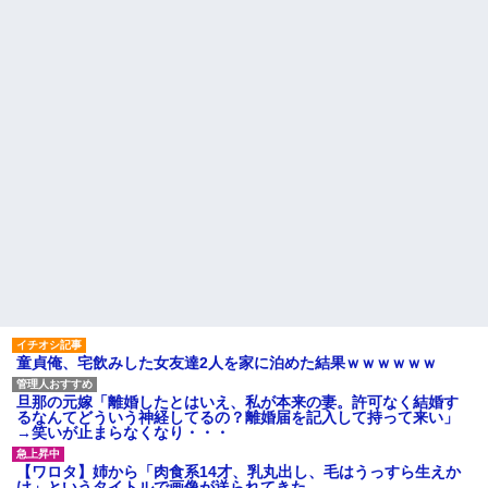
モテない奴確定らしい←お前ら
カツオのサクにアニサキスら
は勿論わかるよ
しき物体発見
な？？？？？？？
【発見】発達っぽい奴の共通
【動画】高校生さん、文化祭
点って『立場を理解できない』
でコーヒーカップを作って大盛
だよな
りあがり←なんかどっかで見た
ことあると話題に
離婚調停中のトメ発言「躾の
なってない嫁に虐げられる息子
大学生ワイ、株で大儲けｗｗ
が可哀想で可哀想で。私達夫婦
ｗｗｗｗｗｗｗｗｗｗｗｗｗｗ
は夜も眠れず主人は心臓病で倒
ｗｗｗｗｗｗｗ
れた。嫁子はヒトゴロシだ。逮
トメ「うちも同居しましょ
捕して欲しい」
う！」夫「分かったよ」私「え
姪を預かって高校に通わせる
っ…？」→数カ月後、夫が笑顔
ことになったら、姪の同級生の
で語った同居計画の中身にトメ
親がうちの娘も預かれと
絶句…
主な税金の成り立ちを調べて
ハードオフに売っていた4万
みたよ
4000円のフィギュアがヤバすぎ
るｗｗｗｗｗｗ「こんな高い
の？ｗｗ」「逆に超安い」
私「ちょっと、人の家の金庫
触らないでよ！」キチママ『そ
童貞俺、宅飲みした女友達2人を家に泊めた結果ｗｗｗｗｗｗ
こに金庫があったから、開けて
みようとしただけ☆』義兄「泥
は出てけ！二度と来るな！」結
旦那の元嫁「離婚したとはいえ、私が本来の妻。許可なく結婚す
果・・・
るなんてどういう神経してるの？離婚届を記入して持って来い」
私「初めて飲む味だけどなん
→笑いが止まらなくなり・・・
のお茶？」彼「ちっ！」私「」
【GIF】JSのカンチョーワロ
【ワロタ】姉から「肉食系14才、乳丸出し、毛はうっすら生えか
タ
け」というタイトルで画像が送られてきた