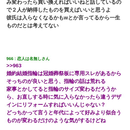
み変わったら買い換えればいいねと話しているの
３２歳俺「ずっと好きでした！！付き合って下さい！」 ２５歳
彼女「うん！！絶対幸せになろうね！！！！」 → ７年後ｗｗ
で２人が納得したものを買えばいいと思うよ
ｗｗｗ
彼氏は入らなくなるかもwとか言ってるから一生
ものだとは考えてない
【衝撃】女友達から行為中に告白されてOKした結果
日曜日、会社の窓を見ると同僚の姿。俺（あれ？ディズニーシー
じゃ？）→俺電話「今何してんの？」同僚「シーで並んでるこ
と！」俺「会社にいない？」→次の瞬間、すごい鳥肌が立った
966
恋人は名無しさん
>>963
クラスで一人無口で誰とも話さない男子がいた。→修学旅行に来
なかったその男子に女子達がお土産を渡した。5分後…
婚約結婚指輪は冠婚葬祭板に専用スレがあるから
そっちのが良いと思う、指輪の話は荒れる
【驚愕】私「今まで育てた分のお金返してね(冗談)」息子「はい、
家事とかしてると指輪のサイズ変わるだろうか
3000万円」→数年後。私「妹が病気になったから援助して欲し
い」→
ら、お直しする時に気に入らなかったら違うデザ
インにリフォームすればいいんじゃない？
私は家が貧しくて、手に職をつけようと看護師になった。だけど
どっちかって言うと年代によって好みより似合う
卒業を控えた年の1月末、車にひかれて看護師になれなくなった。
ものが変わるだけのような気がするけどね
義兄嫁が義実家で「コロナ陽性だったからこのまま療養させて下