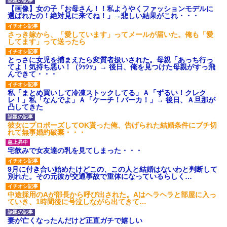
【画像】女の子「お母さん！！私ようやくファッションモデルに
選ばれたの！絶対見に来てね！」→悲しい結果がこれ・・・
さっき嫁から、「愛しています」ってメールが届いた。俺も「愛
してます」って送ったら
とっさに女児を捕まえたら変質者扱いされた。母親「あっち行っ
てよ！気持ち悪い！（ｼｯｼｯ」→ 後日、俺を見つけた母親がすっ飛
んできて・・・
私「まとめ買いして冷凍ストックしてる」Ａ「ずるい！クレク
レ！」私「なんでよ」Ａ「ケーチ！バーカ！」→ 後日、Ａ旦那が
凸してきた
彼女にプロポーズしてOK貰った俺、告げられた結婚条件にブチ切
れて無事婚約破棄・・・
宅飲みで女友達の乳を見てしまった・・・
9月に付き合い始めたけどこの、この人と結婚はないわと判断して
別れた。その元彼が交通事故で重体になっているらしく…
中途採用のAが部長から呼び出された。Aはヘラヘラと部屋に入っ
ていき、1時間後に号泣しながら出てきて…
妻が亡くなったんだけど正直ガチで嬉しい