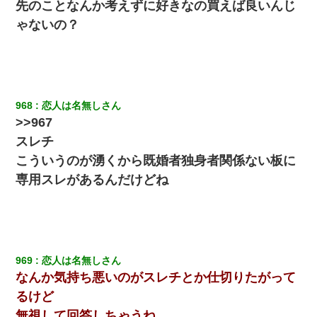
てもらえて良かったな！』→
先のことなんか考えずに好きなの買えば良いんじ
ゃないの？
22歳の頃、父に36歳の男性とお見合いをしてくれと頼まれた。父
の親会社の経営者の息子さんだったので、父も喜んで私の写真を
送ったんだが→
ホテルに泊まったんだけど従業員が最悪だった。折角の旅行で何
968
恋人は名無しさん
故私が怒鳴られなきゃいけなかったのだ
>>967
スレチ
旦那の元カノをSNSで探して写真を保存して顔面評価スレで写真
を晒してた。ほとんどがブスという評価の中で二人ほど意外に好
こういうのが湧くから既婚者独身者関係ない板に
評価で苦々しく思った
専用スレがあるんだけどね
【悲報】姉と入浴中に大きくなってしまった結果ｗｗｗｗｗｗｗ
ｗ
アパートのドアに『ハンザイ者！この人はさいあくの人です』と
張り紙が！大家「面倒はごめんだよ」私「はあ」→警察に行き、
969
恋人は名無しさん
見回りで犯人が捕まったが、それが…｜生活｜ヌルポあんてな
なんか気持ち悪いのがスレチとか仕切りたがって
るけど
嘘をついてフリン旅行へ出かけた嫁→翌日、嫁「ただいま～」旦
無視して回答しちゃうね
那「娘がシんだよ。何度も連絡したのに…」嫁「えっ」→なん