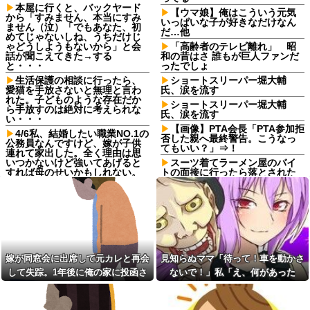
本屋に行くと、バックヤード
【ウマ娘】俺はこういう元気
から「すみません、本当にすみ
いっぱいな子が好きなだけなん
ません（泣）「でもあなた、初
だ…他
めてじゃないしね、うちだけじ
ゃどうしようもないから」と会
「高齢者のテレビ離れ」 昭
話が聞こえてきた→する
和の昔はさ 誰もが巨人ファンだ
と・・・
ったでしょ
生活保護の相談に行ったら、
ショートスリーパー堀大輔
愛猫を手放さないと無理と言わ
氏、涙を流す
れた。子どものような存在だか
ショートスリーパー堀大輔
ら手放すのは絶対に考えられな
氏、涙を流す
い・・・
【画像】PTA会長「PTA参加拒
4/6私、結婚したい職業NO.1の
否した親へ最終警告。こうなっ
公務員なんですけど、嫁が子供
てもいい？」⇒！
連れて家出した。全く理由は思
いつかないけど強いてあげると
スーツ着てラーメン屋のバイ
すれば母のせいかもしれない。
トの面接に行ったら落とされた
嫁のせいでアトピー悪化しそう
ｗ
→
「子供を作らなきゃよかっ
【緊急】 つけ麺
た」思い通りの人生設計になら
WWWWWWWWWWWWWWWW
ず妻へ暴言を吐く友人。離婚を
WWWWWW
突きつけられ鬱になった友人に
かけた『最後の一言』←後味が
【悲報】 婚約指輪が「たった
悪すぎて心が痛む
の0.3ct」で毎日泣いてる私がヤ
嫁が同窓会に出席して元カレと再会
見知らぬママ「待って！車を動かさ
バすぎる理由がコレｗｗｗｗｗ
20年くらい前だけど当時お付
き合いがあった仲間が神社に赤
して失踪。1年後に俺の家に投函さ
ないで！」私「え、何があった
タイミング悪かった。猫を拾
いものを身につけちゃいけない
ったのが年末でそのまま年を越
れたものがこれ...
の！？」→慌てて降りると園長先生
と言ってた
すことになった
が激怒していて…
【トー横キッズ】家庭環境や
今日から業務報告書の「庶