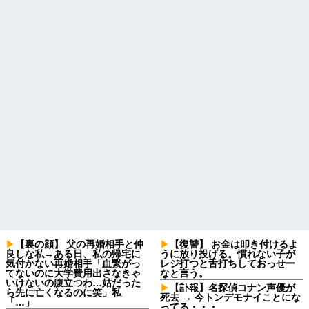
【裏の顔】 父の再婚相手と仲
【復讐】 お金は叩き付けるよ
良しな私→ある日、私の帰宅に
うに放り投げる。慣れない子が
気付かない再婚相手「血繋がっ
レジ打つと舌打ちしておっせー
てないのに大学費用出さなきゃ
なと言う。
いけないの腹立つわ…姑だった
【訃報】名探偵コナン声優が
ら先に亡くなるのに笑」私
死去 → 今トンデモナイことにな
「…」
ってる・・・