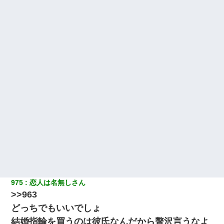
朝起きたら嫁がいなかった。俺（嫁も嫁実家も電話に出ない…不
安だ）→ 仕事を早退して帰宅すると、嫁と嫁両親と知らない男が
２人・・・
975
恋人は名無しさん
>>963
どっちでもいいでしょ
結婚指輪を買うのは彼氏なんだから贅沢言うなよ