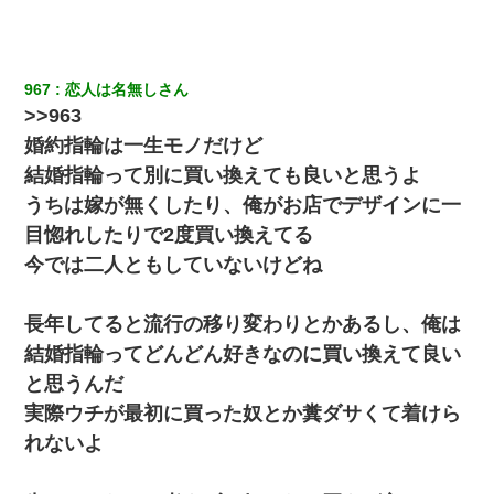
さい」と言い出してド修羅場になった
わい(42)渋谷の夜のサービスで19の女の子にゴックンさせた結果
ｗｗｗｗｗｗｗｗ
967
恋人は名無しさん
>>963
【クズ】昔、兄がお見合いして「ブスすぎｗｗｗ」と断った女性
婚約指輪は一生モノだけど
が、兄の同級生と結婚。それを知った兄は荒れ狂い、｢嫁さん、俺
結婚指輪って別に買い換えても良いと思うよ
のお古ですが気分はどう？」とメールを送った→
うちは嫁が無くしたり、俺がお店でデザインに一
とっさに女児を捕まえたら変質者扱いされた。母親「あっち行っ
目惚れしたりで2度買い換えてる
てよ！気持ち悪い！（ｼｯｼｯ」→ 後日、俺を見つけた母親がすっ飛
今では二人ともしていないけどね
んできて・・・
【衝撃】嫁父の会社に勤続１０年、手取り１４万 → 俺「２２万も
長年してると流行の移り変わりとかあるし、俺は
らえる会社から誘われた。転職したい」義父「クビ！（激怒」嫁
「離婚！（激怒」
結婚指輪ってどんどん好きなのに買い換えて良い
と思うんだ
彼女(37)の情欲がえげつない件ｗｗｗｗｗｗｗ
実際ウチが最初に買った奴とか糞ダサくて着けら
れないよ
【報告者がキチ】嫁「妊娠した」俺『それじゃあ皆に祝ってもら
おう』友人達を家に連れ帰ってホームパーティー→俺『皆に祝え