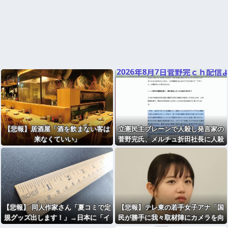
【悲報】居酒屋「酒を飲まない客は
立憲民主ブレーンで人殺し発言家の
来なくていい」
菅野完氏、メルチュ折田社長に人殺
しを連呼
【悲報】 同人作家さん「夏コミで定
【悲報】テレ東の若手女子アナ「国
規グッズ出します！」→日本に「イ
民が勝手に我々取材陣にカメラを向
ンチ表記の定規は販売禁止」という
けるな！」→何様のつもりだと炎上