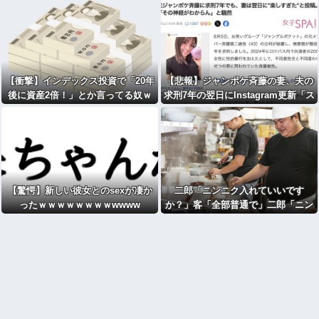
法令があり頒布中止に
ｗｗｗｗｗｗ
【衝撃】インデックス投資で「20年
【悲報】ジャンポケ斉藤の妻、夫の
後に資産2倍！」とか言ってる奴ｗ
求刑7年の翌日にInstagram更新「ス
ｗｗｗｗ
パイダーマン楽しすぎた！」
【驚愕】新しい彼女とのsexが凄か
二郎「ニンニク入れていいです
ったｗｗｗｗｗｗｗｗwwww
か？」客「全部普通で」二郎「ニン
ニク入れちゃってもいいですか？」
⇒！！！