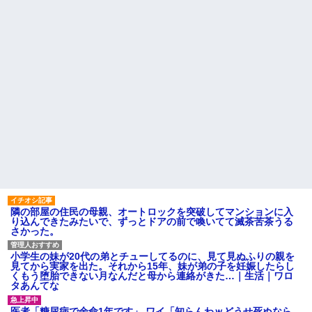
隣の部屋の住民の母親、オートロックを突破してマンションに入
り込んできたみたいで、ずっとドアの前で喚いてて滅茶苦茶うる
さかった。
小学生の妹が20代の弟とチューしてるのに、見て見ぬふりの親を
見てから実家を出た。それから15年、妹が弟の子を妊娠したらし
くもう堕胎できない月なんだと母から連絡がきた…｜生活｜ワロ
タあんてな
医者「糖尿病で余命1年です」 ワイ「知らんわｗどうせ死ぬなら