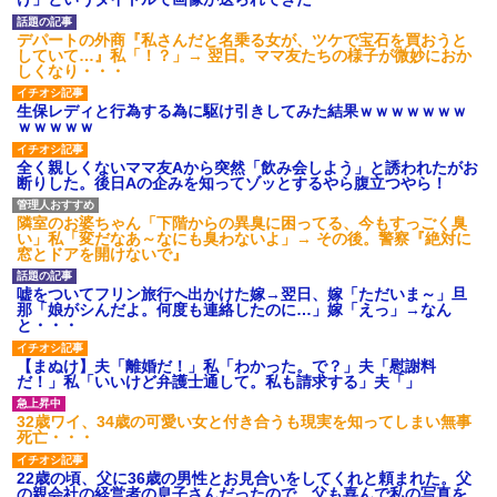
後続車にクラクションを鳴ら
され彼氏が逆切れ。「何クラク
デパートの外商『私さんだと名乗る女が、ツケで宝石を買おうと
ション鳴らしてんだ！降りてこ
していて…』私「！？」→ 翌日。ママ友たちの様子が微妙におか
いよ！」と怒鳴りだし...
しくなり・・・
【衝撃】報酬100万円超の治験
募集がこちらｗｗｗｗｗ(※画像
生保レディと行為する為に駆け引きしてみた結果ｗｗｗｗｗｗｗ
あり)
ｗｗｗｗｗ
【ネット騒然】惨殺されたタ
ワマン頂き女子のこの動画、す
全く親しくないママ友Aから突然「飲み会しよう」と誘われたがお
げえええええｗｗｗｗｗｗｗｗ
断りした。後日Aの企みを知ってゾッとするやら腹立つやら！
ｗｗｗ
【愕然】白のクラウン俺氏、
隣室のお婆ちゃん「下階からの異臭に困ってる、今もすっごく臭
高速道路左車線を制限速度で走
い」私「変だなあ～なにも臭わないよ」→ その後。警察『絶対に
った結果wwwwwwwwwwww
窓とドアを開けないで』
百年の恋12-899 食べた量を
張り合ってくる
嘘をついてフリン旅行へ出かけた嫁→翌日、嫁「ただいま～」旦
【悲報】佐藤輝明・・・２軍
那「娘がシんだよ。何度も連絡したのに…」嫁「えっ」→なん
でも盛大にやらかす←あまり悲
と・・・
しませないでくれ
【まぬけ】夫「離婚だ！」私「わかった。で？」夫「慰謝料
だ！」私「いいけど弁護士通して。私も請求する」夫「」
32歳ワイ、34歳の可愛い女と付き合うも現実を知ってしまい無事
死亡・・・
22歳の頃、父に36歳の男性とお見合いをしてくれと頼まれた。父
の親会社の経営者の息子さんだったので、父も喜んで私の写真を