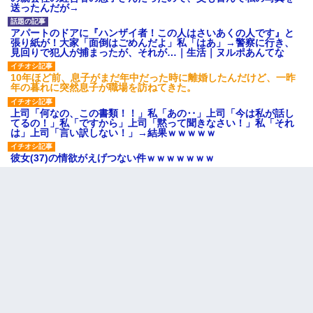
送ったんだが→
アパートのドアに『ハンザイ者！この人はさいあくの人です』と
張り紙が！大家「面倒はごめんだよ」私「はあ」→警察に行き、
見回りで犯人が捕まったが、それが…｜生活｜ヌルポあんてな
10年ほど前、息子がまだ年中だった時に離婚したんだけど、一昨
年の暮れに突然息子が職場を訪ねてきた。
上司「何なの、この書類！！」私「あの‥」上司「今は私が話し
てるの！」私「ですから」上司「黙って聞きなさい！」私「それ
は」上司「言い訳しない！」→結果ｗｗｗｗｗ
彼女(37)の情欲がえげつない件ｗｗｗｗｗｗｗ