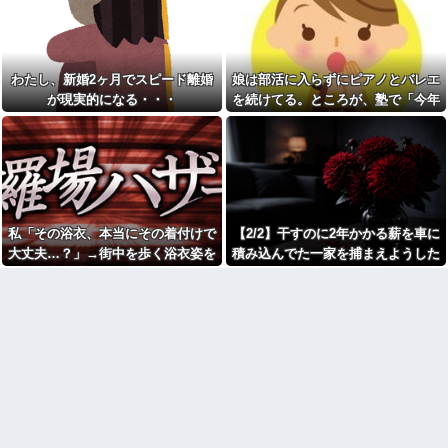
毒親とのトラブルに悩む若者
務」っていう大項目が急に廃止
「大人に相談しても具体的に何
されたんだけど意味不明すぎる
もしてくれない」EXIT兼近「搾
床屋さんごっこと言って母親
取しようとする大人をどう除外
の髪を切った友達が笑顔で「は
するか」
い、次〇〇の番！」とハサミを
わたし、新婚2ヶ月でスピード離婚
娘は部活に入らずにピアノとバレエ
スープカレー流行期にジャガ
差し出してきた。
イモ煮崩れでドロドロの「大惨
が現実的になる・・・
を続けてる。ところが、塾で「今年
浮気相手との性行為時間→3時
事カレー」を錬成してしまった
の合唱コン伴奏は諦めなさい」と言
間、嫁との性行為時間→15分
私、怒る母「こんなのスープカ
wwwwwwwww
レーじゃない！」→私「作り直
われたらしく...
す？」→母「捨てるの禁止！」
引越して一週間経った頃、隣
という逃げ場ゼロで理不尽すぎ
の奥さんから「掃除機の音がう
た
るさい」と苦情があった。静か
に暮らしていたはずなのに、原
俺｢そろそろ子供がほしい｣嫁
因を探るとまさかの事実が…
｢弟君の面倒が見れなくなるから
今は無理。まだ見ぬ我が子より
私「その浴衣、本当にその着付けで
【2/2】干すのに2年かかる薪を車に
赤信号で追突してきた加害女
弟君の方が大事｣俺｢あんなクソ
性、降りてこず謝罪ポーズ
大丈夫…？」→街中を歩く浴衣姿を
積み込んでた一家を捕まえようした
ガキ可愛くない｣嫁｢やっぱりね｣
→「わざとじゃないのに保険使
→マジギレしちゃった
見て、違和感ばかりが気になってし
ら子供を置き去りにされた。この夫
うの！？」と大号泣ｗｗ被害者
の私を悪者扱いし、旦那まで
俺の方が潔癖なのに嫁が俺に
まい…
婦が「子供を誘拐した」と騒いだの
「妻を...
片付けさせようとしない。スト
で動画を見せたら…
レス半端ないので決別宣言し
女芸人の吉住さん（36）メイ
た。嫁「頑張るから半年猶予を
クしたら普通に美人の部類だっ
ちょうだい」←頑張るポイント
たと判明ｗｗｗｗｗｗｗｗｗ
が的外れすぎて絶賛空回り中
【画像】レベチ過ぎるギャル
スーパーの刺身盛り合わせは
さん、とんでもない格好を披露
パックのまま食卓に出してる。
してしまうw w w w w w w
舟形なら「そのまま食卓に置い
【画像】このLINEでなんで女
ちゃってOK用」としか思えな
が怒ってるのか分かんない奴は
い。