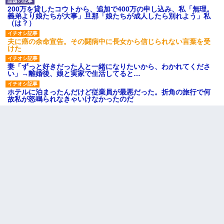
200万を貸したコウトから、追加で400万の申し込み、私「無理。
義弟より娘たちが大事」旦那「娘たちが成人したら別れよう」私
（は？）
夫に癌の余命宣告。その闘病中に長女から信じられない言葉を受
けた
妻「ずっと好きだった人と一緒になりたいから、わかれてくださ
い」→離婚後、娘と実家で生活してると…
ホテルに泊まったんだけど従業員が最悪だった。折角の旅行で何
故私が怒鳴られなきゃいけなかったのだ