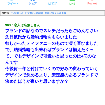
LINE
ツイート
シェア
はてブ
Pocket
引用元：
もの凄いｽﾋﾟｰﾄﾞでｶｯﾌﾟﾙの質問・相談に答えるｽﾚ 504
963
恋人は名無しさん
ブランドの話なのでスレチだったらごめんなさい
先日彼氏から婚約指輪をもらいました
欲しかったティファニーのもので凄く喜びました
で、結婚指輪も出来ればブランドは揃えたくっ
て、でもデザインで可愛いと思ったのは4℃のな
んです
今後何十年と付けていくので好みの変わっていく
デザインで決めるより、安定感のあるブランドで
決めたほうが良いと思いますか？