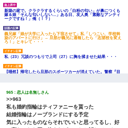
新築の家で。クラクラするくらいの「白粉の匂い」が鼻につくも
嫁＆娘「そんな匂いしない…」ある日、友人奥「素敵なアンティ
ークですね！」俺（！？）
義兄嫁「娘が大学に入ったら下宿させて」私「しつこい、学校斡
旋のアパートに行け」→ 旦那が義兄に通報したら「志望校を変え
ろ！」とキレて・・・
私（23）冗談のつもりで上司（27）に胸を揉ませた結果・・・
【唖然】帰宅したら旦那のスポーツカーが消えていた。警察『目
立つし、すぐ見つかるかもしれません』→ 数時間後・・警察『××
さんご存じですか？』
965
恋人は名無しさん
【驚愕】5000円でＪＫと行為してきたが後悔しかない…
>>963
私も婚約指輪はティファニーを貰った
ＤＮＡ検査『血縁関係０％』旦那「やっぱり托卵だったんだ…」
嫁「本当に身に覚えがない」「なにかの間違いだ！取り違え
結婚指輪はノーブランドにする予定
だ！」→ 嫁「あっ」
気に入ったものならそれでいいと思ってるし、好