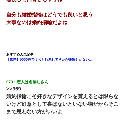
と・・・
自分も結婚指輪はどうでも良いと思う
【復讐】義兄嫁「生活費、足りない分を貸してほしい」私「貸す
大事なのは婚約指輪だよね
わけないでしょｗｗｗｗ」→ 理由を話したら泣き出して・・私
（あまりにも希望通り）
夫に癌の余命宣告。その闘病中に長女から信じられない言葉を受
けた
見合いにて。嫁「はじめまして」俺「失礼ですが○○さんご本人で
【驚愕】5000円でＪＫと行為してきたが後悔しかない…
すか？」
【GJ!】会社から帰宅中、広い駐車場にエンジンかけっ放しの車を
973
恋人は名無しさん
発見。しかも「ヒィ～」みたいな声も聞こえてきたので気になっ
て近寄ったら女の子がおっさんの下敷きになってた
>>969
婚約指輪こそ好きなデザインを貰えるとは限らな
夫の友達がBBQを定期的に開催して夫婦で参加してたんだけど、
いけど好意として喜ばないといない物だからそこ
女性側のリーダーみたいな人に「BBQは友達とやりなよ！」と言
われて…
まで思わない方がいいよ
さっき嫁から、「愛しています」ってメールが届いた。俺も「愛