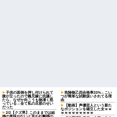
子供の面倒を押し付けられて
危険物乙四合格率33%←こい
腹が立ったので義兄嫁に抗議し
つが簡単な試験扱いされてる理
たら、なぜか向こうも物凄く怒
由
っている→全て私の旦那のせい
【動画】声優芸人という新た
だった
なポジションを確立した女ｗｗ
2/2【クズ男】このままでは結
ｗｗｗｗｗｗｗｗｗ
婚の意味がないと言われ離婚の