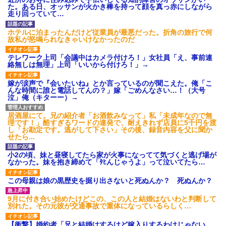
ション鳴らしてんだ！降りてこ
た。ある日、オッサンが火かき棒を持って顔を真っ赤にしながら
いよ！」と怒鳴りだし...
走り回っていて…
【衝撃】報酬100万円超の治験
募集がこちらｗｗｗｗｗ(※画像
ホテルに泊まったんだけど従業員が最悪だった。折角の旅行で何
あり)
故私が怒鳴られなきゃいけなかったのだ
【ネット騒然】惨殺されたタ
ワマン頂き女子のこの動画、す
テレワーク上司「会議中はカメラ付けろ！」女社員「え、事前連
げえええええｗｗｗｗｗｗｗｗ
絡無しは無理」上司「いいから付けろ！」→
ｗｗｗ
【愕然】白のクラウン俺氏、
嫁が涙声で『会いたいね』とか言っているのが聞こえた。俺「こ
高速道路左車線を制限速度で走
んな時間に誰と電話してんの？」嫁「ごめんなさい…！（大号
った結果wwwwwwwwwwww
泣」俺（キターー）→
百年の恋12-899 食べた量を
張り合ってくる
居酒屋にて。兄の紹介者「お酒飲みなって」私「未成年なので無
【悲報】佐藤輝明・・・２軍
理です！」酷すぎるワードの連発で、耐えきれず店員に5千円を渡
でも盛大にやらかす←あまり悲
し「お勘定です。逃がして下さい」その後、録音内容を父に聞か
しませないでくれ
せたら...
小2の頃、妹と昼寝してたら家が火事になってて気づくと逃げ場が
なかった。妹を抱き締めて「ﾀﾋんじゃうよ」って泣いてたら…
この母親は娘の黒歴史を掘り出さないと死ぬんか？ 死ぬんか？
9月に付き合い始めたけどこの、この人と結婚はないわと判断して
別れた。その元彼が交通事故で重体になっているらしく…
【衝撃】婚約者「兄と結婚はするけど嫁入りするわけじゃない。