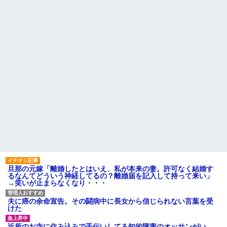
何？
くてもいいから1人になりた...
自分が過去に目撃した「なん
社員旅行先で知り合った女性
じゃそりゃ！？」って感じの事
とアドレス交換し密会を続け
故の例
た。相手は処●だったので「一生
大事にしたい」の口説き文句で
旦那の携帯に義母から着信。
アッサリ落ちた。簡単に切れる...
「たーくん？（←旦那）パパ
（←義父）の誕生日ご飯どうす
シェアハウスにいた女が妊娠
る？」
しちゃって大学を中退したら、
その女の親が怒鳴り込んでき
【画像】30歳ワイの体組成、
た。 女の父「お前らDNA鑑定し
めちゃくちゃ…
ろ！」 俺たちは社会的には高
【唖然】浮気バレた旦那が嫁
レ...
に勢いで吐き出した結果ｗｗｗ
ハードオフに売っていた4万
ｗ
4000円のフィギュアがヤバすぎ
主な税金の成り立ちを調べて
るｗｗｗｗｗｗ「こんな高い
みたよ
の？ｗｗ」「逆に超安い」
私「ちょっと、人の家の金庫
触らないでよ！」キチママ『そ
こに金庫があったから、開けて
みようとしただけ☆』義兄「泥
は出てけ！二度と来るな！」結
旦那の元嫁「離婚したとはいえ、私が本来の妻。許可なく結婚す
果・・・
るなんてどういう神経してるの？離婚届を記入して持って来い」
私「初めて飲む味だけどなん
→笑いが止まらなくなり・・・
のお茶？」彼「ちっ！」私「」
【GIF】JSのカンチョーワロ
夫に癌の余命宣告。その闘病中に長女から信じられない言葉を受
タ
けた
後続車にクラクションを鳴ら
され彼氏が逆切れ。「何クラク
近所のお寺に住み込みで手伝いしてる知的障害のオッサンがい