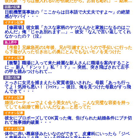
彼氏家「うちは墨入れるのが伝統だから。お前も彫れ」 → 結果…
日航機墜落事故の「ここからは日本語で大丈夫ですよ〜」の絶望
感がヤバイ・・・
【修羅場】彼女親「カスな家柄のヤツなんかと家族になるのはご
めんだ」俺「じゃあ別れます…」→ 彼女「なんで言い返してくれ
なかったの？（泣」
【考察】兄嫁急死の1年後、兄が引越すというので手伝いに行った
ら下着が入った引き出しの奥にとんでもないモノを見つけた
【衝撃】職場に入って来た綺麗な新人さんに職場を案内すること
に → 新人「ドンッ！」私「！？」→ 突然、突き飛ばされて左手
の甲を踏みつけられて…
とっさに女児を捕まえたら変質者扱いされた。母親「あっち行っ
てよ！気持ち悪い！（ｼｯｼｯ」→ 後日、俺を見つけた母親がすっ飛
んできて・・・
婚活パーティーでよく会う美女がいた。こんな完璧な容姿を持っ
てしても結婚て難しいんだなぁ…と思ってた
彼女にプロポーズしてOK貰った俺、告げられた結婚条件にブチ切
れて無事婚約破棄・・・
体中に赤い蕁麻疹みたいなのができて、皮膚科にいったら「ジベ
ル薔薇色ひこう疹」という症状だと言われた