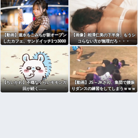
【動画】速水もこみちが新オープン
【画像】相澤仁美の下半身、もうシ
したカフェ、サンドイッチ1つ3000
コらない方が無理だろ・・・
円ｗｗｗｗｗｗｗ
【ちいかわ】不穏なくらいモモンガ
【動画】JS～JKさん、集団で腰振
回が続く……
りダンスの練習をしてしまうｗｗｗ
wｗｗｗｗｗｗｗｗ