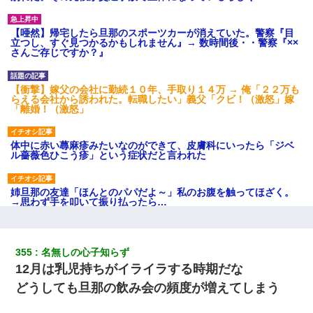
【唖然】帰宅したら旦那のスポーツカーが消えていた。警察『目
立つし、すぐ見つかるかもしれません』→ 数時間後・・警察『××
さんご存じですか？』
【衝撃】嫁父の会社に勤続１０年、手取り１４万 → 俺「２２万も
らえる会社から誘われた。転職したい」義父「クビ！（激怒」嫁
「離婚！（激怒」
体中に赤い蕁麻疹みたいなのができて、皮膚科にいったら「ジベ
ル薔薇色ひこう疹」という症状だと言われた
姉旦那の友達「ほんとのパパだよ～」私のお腹を触ってほざく。
→思わず手を叩いて振り払ったら…
200万を貸したコウトから、追加で400万の申し込み、私「無理。
義弟より娘たちが大事」旦那「娘たちが成人したら別れよう」私
355
名無しの心子知らず
（は？）
12月は乳児持ちがイライラする時期だな
どうしても旦那の飲み会の頻度が増えてしまう
わい(42)渋谷の夜のサービスで19の女の子にゴックンさせた結果
ｗｗｗｗｗｗｗｗ