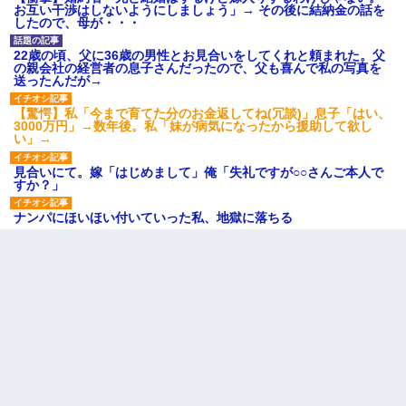
お互い干渉はしないようにしましょう」→ その後に結納金の話を
したので、母が・・・
22歳の頃、父に36歳の男性とお見合いをしてくれと頼まれた。父
の親会社の経営者の息子さんだったので、父も喜んで私の写真を
送ったんだが→
【驚愕】私「今まで育てた分のお金返してね(冗談)」息子「はい、
3000万円」→数年後。私「妹が病気になったから援助して欲し
い」→
見合いにて。嫁「はじめまして」俺「失礼ですが○○さんご本人で
すか？」
ナンパにほいほい付いていった私、地獄に落ちる