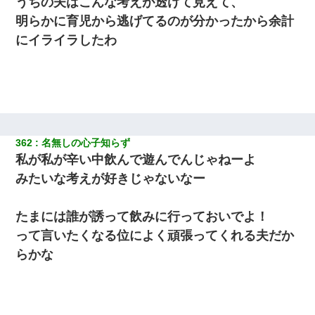
うちの夫はこんな考えが透けて見えて、
三年働いてたパートを突然クビになった。しかし元職場の主要取
明らかに育児から逃げてるのが分かったから余計
引先のトップが母方の叔父だったので…
にイライラしたわ
彼女にプロポーズしてOK貰った俺、告げられた結婚条件にブチ切
れて無事婚約破棄・・・
【悲報】嫁がワイのこと嫌いっぽいから単身赴任した結果
362
名無しの心子知らず
裁判官「お互いに最後に言いたいことはありますか」バカ夫
「…」A「夫を一発殴らせてほしい」裁判官「どうぞ」
私が私が辛い中飲んで遊んでんじゃねーよ
みたいな考えが好きじゃないなー
17年飼っていた犬が亡くなった。鼻水垂らし嗚咽する私に、猫が
近づいて頭突きをしてきて…
たまには誰が誘って飲みに行っておいでよ！
って言いたくなる位によく頑張ってくれる夫だか
書店「息子さんが万引きしました」私「はっ？(息子目の前にいる
し…)うちの子ではないので迎えに行きません」→息子を名乗って
らかな
た人物の正体が判明するも・・・
放置子が病院送りになったらしい → 俺（二度と帰ってくるなよ…
嫁を半身不随にしやがった恨みは、正直こんなもんじゃ晴れな