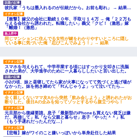
彼氏家「うちは墨入れるのが伝統だから。お前も彫れ」 → 結果…
【衝撃】嫁父の会社に勤続１０年、手取り１４万 → 俺「２２万も
らえる会社から誘われた。転職したい」義父「クビ！（激怒」嫁
「離婚！（激怒」
同じマンションに住んでる女性が鍵をわかりやすいところに隠し
ている事に気づいた俺「忍びこんでみよう！」→ 結果
スマホを与えられて、中学卒業する頃にはすっかり女叩きに洗脳
された弟が、大学進学のために一人暮らししたいと言い出した。
小2の頃、妹と昼寝してたら家が火事になってて気づくと逃げ場が
なかった。妹を抱き締めて「ﾀﾋんじゃうよ」って泣いてたら…
全く親しくないママ友Aから突然「飲み会しよう」と誘われたがお
断りした。後日Aの企みを知ってゾッとするやら腹立つやら！
元旦那から復縁要請。息子「最新型のiPhoneも買えない貧乏は嫌
だ、再婚して」私「なら父親と暮らせ」息子「やった＾＾」私
（もう手遅れだったんだな…）
【悲報】嫁がワイのこと嫌いっぽいから単身赴任した結果