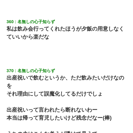
【不幸な結婚式】新郎親族「ブスのくせにドレスなんか着ちゃっ
てさ～ほんと恥ずかしいわよね～（大声」新郎両親「！！！（土
下座」→ 結果・・・
360
名無しの心子知らず
何年か前に妹は離婚している。当時生まれた姪が義弟の子じゃな
私は飲み会行ってくれたほうが夕飯の用意しなく
かったため妹有責での離婚になり…
ていいから楽だな
【衝撃】職場に入って来た綺麗な新人さんに職場を案内すること
に → 新人「ドンッ！」私「！？」→ 突然、突き飛ばされて左手
の甲を踏みつけられて…
370
名無しの心子知らず
小学生の妹が20代の弟とチューしてるのに、見て見ぬふりの親を
見てから実家を出た。それから15年、妹が弟の子を妊娠したらし
出産祝いで飲むというか、ただ飲みたいだけなの
くもう堕胎できない月なんだと母から連絡がきた…｜生活｜ワロ
タあんてな
を
それ理由にして誤魔化してるだけでしょ
ミスした新人(
)に冗談で「行為させてくれたら許してあげる」
って言ったら・・・
出産祝いって言われたら断れないわー
本当は帰って育児したいけど残念だなー(棒)
小2の頃、妹と昼寝してたら家が火事になってて気づくと逃げ場が
なかった。妹を抱き締めて「ﾀﾋんじゃうよ」って泣いてたら…