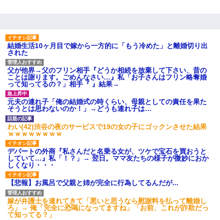
結婚生活10ヶ月目で嫁から一方的に「もう冷めた」と離婚切り出
された
父が他界→父のフリン相手『どうか相続を放棄して下さい、昔の
ことは謝ります。ごめんなさい…』私「お子さんはフリン略奪婚
って知ってるの？」相手『 』結果→
元夫の連れ子「俺の結婚式の時くらい、母親としての責任を果た
そうとは思わないのか！」→どうも連れ子は…
わい(42)渋谷の夜のサービスで19の女の子にゴックンさせた結果
ｗｗｗｗｗｗｗｗ
デパートの外商『私さんだと名乗る女が、ツケで宝石を買おうと
していて…』私「！？」→ 翌日。ママ友たちの様子が微妙におか
しくなり・・・
【悲報】お風呂で父親と姉が完全に行為してるんだが...
嫁が弁護士を連れてきて「悪いと思うなら慰謝料を払って離婚し
ろ」→ 俺「完全に恐喝になってますね」「お前、これが詐欺だっ
て知ってる？」