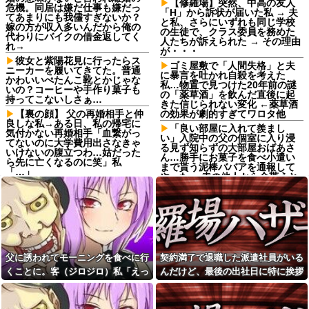
【修羅場】突然、中高の友人
危機。同居は嫌だ仕事も嫌だっ
「H」から訴状が届いた私 → 夫
てあまりにも我儘すぎないか？
と私、さらにいずれも同じ学校
嫁の方が収入多いんだから俺の
の生徒で、クラス委員を務めた
代わりにバイクの借金返してく
人たちが訴えられた → その理由
れ→
が・・・
彼女と紫陽花見に行ったらス
ゴミ屋敷で「人間失格」と夫
ニーカーを履いてきてた。普通
に暴言を吐かれ自殺を考えた
かわいいぺたんこ靴とかじゃな
私…物置で見つけた20年前の謎
いの？コーヒーや手作り菓子も
の「薬草酒」を飲んだ直後に起
持ってこないしさぁ…
きた信じられない変化 ←薬草酒
【裏の顔】 父の再婚相手と仲
の効果が劇的すぎてワロタ他
良しな私→ある日、私の帰宅に
「良い部屋に入れて羨まし
気付かない再婚相手「血繋がっ
い」入院中の父の個室に入り浸
てないのに大学費用出さなきゃ
る見ず知らずの大部屋おばあさ
いけないの腹立つわ…姑だった
ん…勝手にお菓子を食べ小遣い
ら先に亡くなるのに笑」私
まで貰う泥棒ババアを通報して
「…」
やった ←赤の他人から金貰うと
義姉のお子さんは犬だけど犬
か図々しいにも程がある
と言うと精神が不安定になる
同僚ママ「いや…これはあ
女性「20歳で一括購入したア
の…今月、旦那の収入が少なく
ルファード素敵！」←レンタカ
て…」私「はい？」→ 同僚ママ
ーだろと批判殺到
が隠したものを見ると・・・
【悲報】山本太郎さん、政治
【衝撃】ネットで出会った年
に興味なかった
下熱血大学生、姉の浮気相手に
父に誘われてモーニングを食べに行
契約満了で退職した派遣社員がいる
ｗｗｗその結末がヤバすぎｗｗ
【超絶悲報】東科大医学部卒
くことに。客（ジロジロ）私「えっ
んだけど、最後の出社日に特に挨拶
ｗｗ
の美人YouTuberさん、直美でコ
何？」店員「見ての通りの状況なの
も菓子折りもなにもなく...
メント欄が炎上してしまう…
【悲報】神田うの、51歳で薄
毛治療を告白「高校生の時から
で…」→まさかの対応をされて...
【画像】最新の浜辺美波さ
薄い」