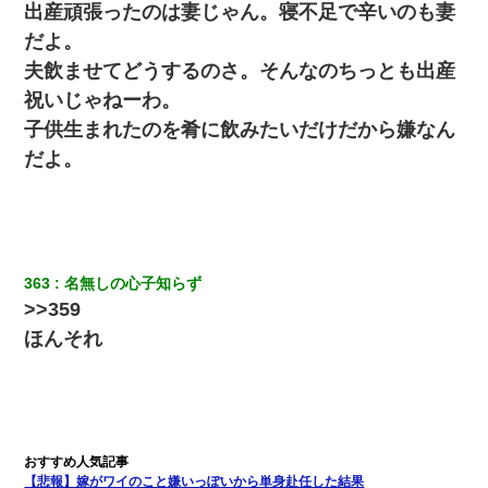
出産頑張ったのは妻じゃん。寝不足で辛いのも妻
【衝撃】婚約者「兄と結婚はするけど嫁入りするわけじゃない。
だよ。
お互い干渉はしないようにしましょう」→ その後に結納金の話を
したので、母が・・・
夫飲ませてどうするのさ。そんなのちっとも出産
祝いじゃねーわ。
嫁が弁護士を連れてきて「悪いと思うなら慰謝料を払って離婚し
子供生まれたのを肴に飲みたいだけだから嫌なん
ろ」→ 俺「完全に恐喝になってますね」「お前、これが詐欺だっ
て知ってる？」
だよ。
私「結婚やめるわ」 婚約者「え？なんでなんで？」 → 放置した
結果…｜生活｜ワロタあんてな
363
名無しの心子知らず
兄の新しい嫁がやらかしすぎて辛い。当たり前のように実家や姪
の幼稚園に来る
>>359
ほんそれ
私（23）冗談のつもりで上司（27）に胸を揉ませた結果・・・
上司「何なの、この書類！！」私「あの‥」上司「今は私が話し
てるの！」私「ですから」上司「黙って聞きなさい！」私「それ
は」上司「言い訳しない！」→結果ｗｗｗｗｗ
【悲報】嫁がワイのこと嫌いっぽいから単身赴任した結果