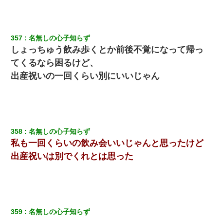
出張中の旦那から『フリンしやがって、このクズ』と電話が。私
「本当に家まで来たの？証拠は？」旦那「俺の言葉が信じられな
いのか！」→ 離婚後
357
名無しの心子知らず
しょっちゅう飲み歩くとか前後不覚になって帰っ
嘘をついてフリン旅行へ出かけた嫁→翌日、嫁「ただいま～」旦
てくるなら困るけど、
那「娘がシんだよ。何度も連絡したのに…」嫁「えっ」→なん
と・・・
出産祝いの一回くらい別にいいじゃん
父が他界→父のフリン相手『どうか相続を放棄して下さい、昔の
ことは謝ります。ごめんなさい…』私「お子さんはフリン略奪婚
って知ってるの？」相手『 』結果→
358
名無しの心子知らず
童貞俺、宅飲みした女友達2人を家に泊めた結果ｗｗｗｗｗｗ
私も一回くらいの飲み会いいじゃんと思ったけど
出産祝いは別でくれとは思った
婚活パーティーでよく会う美女がいた。こんな完璧な容姿を持っ
てしても結婚て難しいんだなぁ…と思ってた
旦那の元カノをSNSで探して写真を保存して顔面評価スレで写真
を晒してた。ほとんどがブスという評価の中で二人ほど意外に好
評価で苦々しく思った
359
名無しの心子知らず