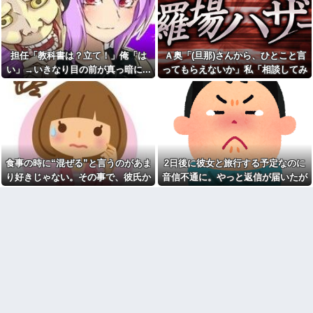
ん、ガチのマジで可愛過ぎてワ
イらをドキドキさせてしまうw w
【悲報】神田うの、51歳で薄
w w w w w
毛治療を告白「高校生の時から
薄い」
【画像】付き合いたて彼女
「ごめーんちょびっツ散らかっ
上司に新聞取らないと言った
担任「教科書は？立て！」俺「は
Ａ奥「(旦那)さんから、ひとこと言
てるけど上がって～！」←お前
ら 上司「どうやって経済情報と
らだったらコレ別れる
か手に入れるんだ」ぼく「別に
い」→いきなり目の前が真っ暗に...
ってもらえないか」私「相談してみ
か？？？？？
Yahooニュースとかで良いじゃ
る」→ 人がおかしくなった瞬間を目
ないんですか。新聞取ること自
転校生と仲良くなってその子
体が前時代的ですよ」→
の前で見て...
の家に遊びに行ったら私が小さ
い頃に撮った写真があった
【絶句】托卵された子を育て
ていたが、元嫁の正体がヤバす
高齢独身彼女無しなのが不思
ぎたｗｗｗｗ
議ってよく言われるけど、女と
人付き合いとかめんどくさすぎ
【反抗期】娘が水筒をぶん投
る
げ私の手の甲にヒット。私
食事の時に“混ぜる”と言うのがあま
2日後に彼女と旅行する予定なのに
「(泣)」娘「うっぜーな、泣くな
【画像】嫁の浮気が発覚。中
ら自分の部屋へいけ」私「手が
り好きじゃない。その事で、彼氏か
音信不通に。やっと返信が届いたが
学生になる子供たちに離婚理由
腫れて痛い」→手を見せると…
は話した方がいい？
ら何度も注意されて...
内容が...
「バチンッ」
夫「後輩を泊めてもいい？」
子供が幼稚園児だった頃から
私「急すぎない？」→夫婦喧嘩
のママ友たちが「ママさんバレ
で家出したという話を聞いたも
ーのチームを作ろう」運動は昔
のの、不安しかなくて…
から苦手ってこともあって断っ
急いで曲がり角を曲がったと
たが…
き、すごい衝撃を受けてリアル
「今は俺達がパワーを送って
に2ｍくらいふっとんだ
る！キラカードが出る！」 とか
私の通勤時間30分・夫の通勤
言ってのたまうカードダス巫女
時間3時間半の場所にマンション
「史上最大のデマ・流言飛
を購入したら、夫に「もう疲れ
語」と聞いて思いつくものって
た、離婚したい。子供に会えな