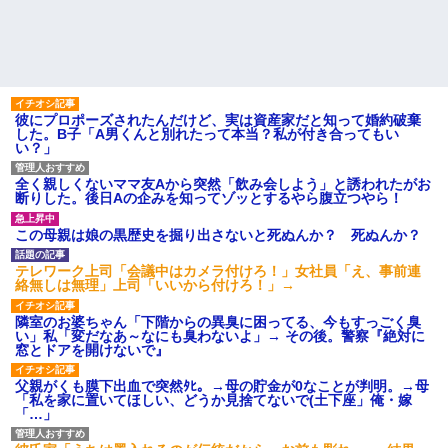
彼にプロポーズされたんだけど、実は資産家だと知って婚約破棄
した。B子「A男くんと別れたって本当？私が付き合ってもい
い？」
全く親しくないママ友Aから突然「飲み会しよう」と誘われたがお
断りした。後日Aの企みを知ってゾッとするやら腹立つやら！
この母親は娘の黒歴史を掘り出さないと死ぬんか？ 死ぬんか？
テレワーク上司「会議中はカメラ付けろ！」女社員「え、事前連
絡無しは無理」上司「いいから付けろ！」→
隣室のお婆ちゃん「下階からの異臭に困ってる、今もすっごく臭
い」私「変だなあ～なにも臭わないよ」→ その後。警察『絶対に
窓とドアを開けないで』
父親がくも膜下出血で突然ﾀﾋ。→母の貯金が0なことが判明。→母
「私を家に置いてほしい、どうか見捨てないで(土下座」俺・嫁
「…」