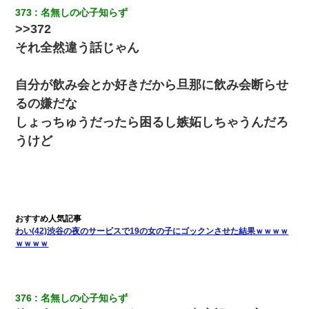
373
名無しの心子知らず
【ワロタ】姉から「肉食系14才、乳丸出し、毛はうっすら生えか
け」というタイトルで画像が送られてきた
>>372
それ全然違う話じゃん
自分が飲み会とか好きだから旦那に飲み会断らせ
るの嫌だな
しょっちゅうだったら困るし嫉妬しちゃうんだろ
うけど
わい(42)渋谷の夜のサービスで19の女の子にゴックンさせた結果ｗｗｗｗ
ｗｗｗｗ
376
名無しの心子知らず