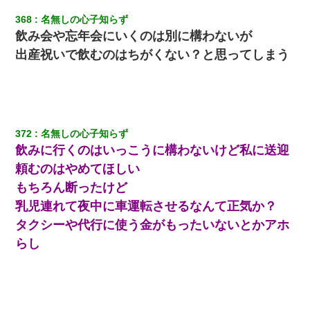
い）
368
名無しの心子知らず
飲み会や忘年会にいくのは別に構わないが
私が遺産を相続。→それを知った義両親が「旅行代金を出せ！」
「リフォーム費用を負担しろ！」「金の管理は私達がする！」と
出産祝いで飲むのはちがくない？と思ってしまう
浅ましくも集りにきた。
【まぬけ】夫「離婚だ！」私「わかった。で？」夫「慰謝料
だ！」私「いいけど弁護士通して。私も請求する」夫「」
372
名無しの心子知らず
今日夫の実家に泊ったんだけど、朝起きたら股間がなんかモッコ
飲みに行くのはいっこうに構わないけど私に送迎
リしてた
頼むのはやめてほしい
ケーキバイキングにいた単独の50くらいのオッサン、強烈だっ
もちろん断ったけど
た。
乳児連れて夜中に車運転させるなんて正気か？
タクシーや代行に使う金がもったいないとかアホ
彼氏家「うちは墨入れるのが伝統だから。お前も彫れ」 → 結果…
らし
ＤＮＡ検査『血縁関係０％』旦那「やっぱり托卵だったんだ…」
嫁「本当に身に覚えがない」「なにかの間違いだ！取り違え
だ！」→ 嫁「あっ」