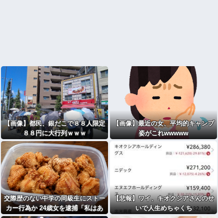
【画像】都民、銀だこで８８人限定
【画像】最近の女、平均的キャンプ
８８円に大行列ｗｗｗ
姿がこれwwwww
交際歴のない中学の同級生にストー
【悲報】ワイ、キオクシアさんのせ
カー行為か 24歳女を逮捕「私はあ
いで人生めちゃくち
なたの味方」
ゃ・・・・・・・・・