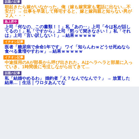
朝起きたら嫁がいなかった。俺（嫁も嫁実家も電話に出ない…不
安だ）→ 仕事を早退して帰宅すると、嫁と嫁両親と知らない男が
２人・・・
上司「何なの、この書類！！」私「あの‥」上司「今は私が話し
てるの！」私「ですから」上司「黙って聞きなさい！」私「それ
は」上司「言い訳しない！」→結果ｗｗｗｗｗ
医者「糖尿病で余命1年です」 ワイ「知らんわｗどうせ死ぬなら
食べる量増やすわｗ」→結果ｗｗｗｗｗ
中途採用のAが部長から呼び出された。Aはヘラヘラと部屋に入っ
ていき、1時間後に号泣しながら出てきて…
私「結婚やめるわ」 婚約者「え？なんでなんで？」 → 放置した
結果…｜生活｜ワロタあんてな