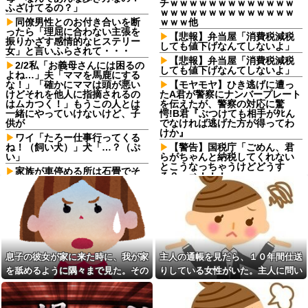
チｗｗｗｗｗｗｗｗｗｗｗｗｗ
ふざけてるの？」
ｗｗｗｗｗｗｗｗｗｗｗｗｗｗ
同僚男性とのお付き合いを断
ｗｗｗ他
ったら「理屈に合わない主張を
【悲報】弁当屋「消費税減税
振りかざす感情的なヒステリー
しても値下げなんてしないよ」
女」と言いふらされて・・・
【悲報】弁当屋「消費税減税
2/2私「お義母さんには困るの
しても値下げなんてしないよ」
よね…」夫「ママを馬鹿にする
な！」「確かにママは頭が悪い
【モヤモヤ】ひき逃げに遭っ
けどそれを他人に指摘されるの
たA君が警察にナンバープレート
はムカつく！」もうこの人とは
を伝えたが、警察の対応に驚
一緒にやっていけないけど、子
愕!B君『ぶつけても相手がﾀﾋん
供が
でなければ逃げた方が得ってわ
けか』
ワイ「たろー仕事行ってくる
ね！（飼い犬）」犬「…？（ぷ
【警告】国税庁「ごめん、君
い」
らがちゃんと納税してくれない
とこうなっちゃうけどどうす
家族が車停める所は石畳でそ
る？」⇒！！！
こには２台家族の車停めてたん
だけど、中庭の芝生上に知らな
エナドリで肝臓ぶっ壊したけ
い車が4台停まっていた 父が運転
ど質問ある？
手捕まえ「芝生を弁償して...
90年ぶりに誕生した待望の女
私「血まみれで何してるんで
の子。お祭り騒ぎの義実家の一
すか！？」婆さん「腕が抜けな
方で、近所の婦人会メンバーか
いのよ…助けて！」→帰宅した
ら「死なないといいね」と不吉
ら玄関前がとんでもない修羅場
な言葉を何度も繰り返されてし
息子の彼女が家に来た時に、我が家
主人の通帳を見たら、１０年間仕送
になっていて…
まう・・・
を舐めるように隅々まで見た。その
りしている女性がいた。主人に問い
下に住み始めた住民の頭がお
浮気と緊急避妊薬を隠す元カ
次の瞬間、女がとんでもない一言
詰めたら、白状して...
かしい。朝3時から部屋に掃除機
ノ！問い詰めると「記憶がな
をかける音が響く・・・
い」と逃げ、私を「モラハラ
男」認定してキープ＆おねだり