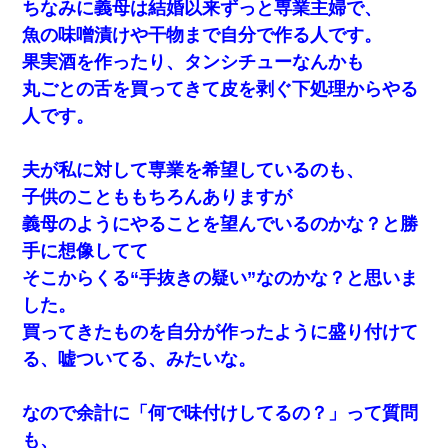
ちなみに義母は結婚以来ずっと専業主婦で、
魚の味噌漬けや干物まで自分で作る人です。
体中に赤い蕁麻疹みたいなのができて、皮膚科にいったら「ジベ
ル薔薇色ひこう疹」という症状だと言われた
果実酒を作ったり、タンシチューなんかも
丸ごとの舌を買ってきて皮を剥ぐ下処理からやる
童貞俺、宅飲みした女友達2人を家に泊めた結果ｗｗｗｗｗｗ
人です。
10年ほど前、息子がまだ年中だった時に離婚したんだけど、一昨
夫が私に対して専業を希望しているのも、
年の暮れに突然息子が職場を訪ねてきた。
子供のことももちろんありますが
義母のようにやることを望んでいるのかな？と勝
わい(42)渋谷の夜のサービスで19の女の子にゴックンさせた結果
ｗｗｗｗｗｗｗｗ
手に想像してて
そこからくる“手抜きの疑い”なのかな？と思いま
朝起きたら嫁がいなかった。俺（嫁も嫁実家も電話に出ない…不
した。
安だ）→ 仕事を早退して帰宅すると、嫁と嫁両親と知らない男が
２人・・・
買ってきたものを自分が作ったように盛り付けて
る、嘘ついてる、みたいな。
17年飼っていた犬が亡くなった。鼻水垂らし嗚咽する私に、猫が
近づいて頭突きをしてきて…
なので余計に「何で味付けしてるの？」って質問
も、
スマホを与えられて、中学卒業する頃にはすっかり女叩きに洗脳