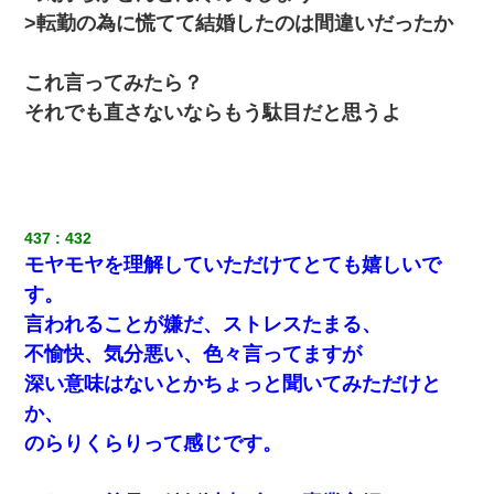
>転勤の為に慌てて結婚したのは間違いだったか
全く親しくないママ友Aから突然「飲み会しよう」と誘われたがお
断りした。後日Aの企みを知ってゾッとするやら腹立つやら！
これ言ってみたら？
妻「ずっと好きだった人と一緒になりたいから、わかれてくださ
それでも直さないならもう駄目だと思うよ
い」→離婚後、娘と実家で生活してると…
今日夫の実家に泊ったんだけど、朝起きたら股間がなんかモッコ
リしてた
437
432
居酒屋にて。兄の紹介者「お酒飲みなって」私「未成年なので無
モヤモヤを理解していただけてとても嬉しいで
理です！」酷すぎるワードの連発で、耐えきれず店員に5千円を渡
し「お勘定です。逃がして下さい」その後、録音内容を父に聞か
す。
せたら...
言われることが嫌だ、ストレスたまる、
不愉快、気分悪い、色々言ってますが
【身体で払わせて】女友達「ごめん、何も言わずにお金貸してく
ださい……」俺「いいよ！いくら？」女友達「10万円ぐら
深い意味はないとかちょっと聞いてみただけと
い……」俺「ほい！10万！」→
か、
のらりくらりって感じです。
子供の頃、母の弟にイタズラされてて中学に入ってから関係を持
ってしまった。拒絶したら「全部バラしてやる」と脅迫されたの
で両親に全部話した。