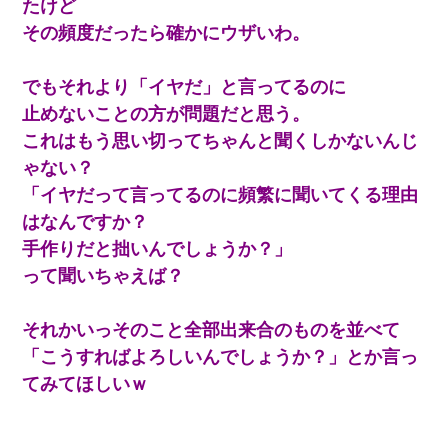
たけど
その頻度だったら確かにウザいわ。
中途採用のAが部長から呼び出された。Aはヘラヘラと部屋に入っ
ていき、1時間後に号泣しながら出てきて…
でもそれより「イヤだ」と言ってるのに
彼氏の家に泊まる事になり、ゲームで盛り上がってさぁ寝よう！
止めないことの方が問題だと思う。
と電気を消すとミシッって音が…彼「ちょっと待ってて」→勢い
よくドアを開けるとなんと…
これはもう思い切ってちゃんと聞くしかないんじ
ゃない？
生保レディと行為する為に駆け引きしてみた結果ｗｗｗｗｗｗｗ
「イヤだって言ってるのに頻繁に聞いてくる理由
ｗｗｗｗｗ
はなんですか？
手作りだと拙いんでしょうか？」
クラスで一人無口で誰とも話さない男子がいた。→修学旅行に来
なかったその男子に女子達がお土産を渡した。5分後…
って聞いちゃえば？
上司「何なの、この書類！！」私「あの‥」上司「今は私が話し
それかいっそのこと全部出来合のものを並べて
てるの！」私「ですから」上司「黙って聞きなさい！」私「それ
は」上司「言い訳しない！」→結果ｗｗｗｗｗ
「こうすればよろしいんでしょうか？」とか言っ
てみてほしいｗ
「パワハラを受けたから思い切って転職した」とSNSで呟いた
ら、速攻でパワハラかました元上司がLINEを送ってきた。