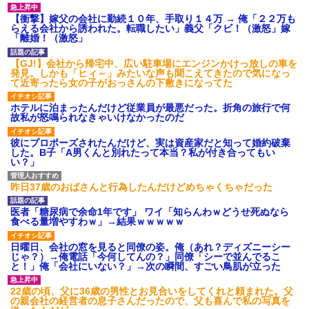
あり)
【衝撃】嫁父の会社に勤続１０年、手取り１４万 → 俺「２２万も
【ネット騒然】惨殺されたタ
らえる会社から誘われた。転職したい」義父「クビ！（激怒」嫁
ワマン頂き女子のこの動画、す
「離婚！（激怒」
げえええええｗｗｗｗｗｗｗｗ
ｗｗｗ
【GJ!】会社から帰宅中、広い駐車場にエンジンかけっ放しの車を
【愕然】白のクラウン俺氏、
発見。しかも「ヒィ～」みたいな声も聞こえてきたので気になっ
高速道路左車線を制限速度で走
て近寄ったら女の子がおっさんの下敷きになってた
った結果wwwwwwwwwwww
百年の恋12-899 食べた量を
ホテルに泊まったんだけど従業員が最悪だった。折角の旅行で何
張り合ってくる
故私が怒鳴られなきゃいけなかったのだ
【悲報】佐藤輝明・・・２軍
でも盛大にやらかす←あまり悲
彼にプロポーズされたんだけど、実は資産家だと知って婚約破棄
しませないでくれ
した。B子「A男くんと別れたって本当？私が付き合ってもい
い？」
昨日37歳のおばさんと行為したんだけどめちゃくちゃだった
医者「糖尿病で余命1年です」 ワイ「知らんわｗどうせ死ぬなら
食べる量増やすわｗ」→結果ｗｗｗｗｗ
日曜日、会社の窓を見ると同僚の姿。俺（あれ？ディズニーシー
じゃ？）→俺電話「今何してんの？」同僚「シーで並んでるこ
と！」俺「会社にいない？」→次の瞬間、すごい鳥肌が立った
22歳の頃、父に36歳の男性とお見合いをしてくれと頼まれた。父
の親会社の経営者の息子さんだったので、父も喜んで私の写真を