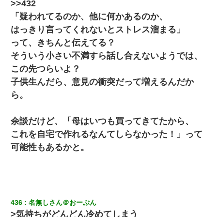
嘘をついてフリン旅行へ出かけた嫁→翌日、嫁「ただいま～」旦
>>432
那「娘がシんだよ。何度も連絡したのに…」嫁「えっ」→なん
と・・・
「疑われてるのか、他に何かあるのか、
はっきり言ってくれないとストレス溜まる」
さっき嫁から、「愛しています」ってメールが届いた。俺も「愛
って、きちんと伝えてる？
してます」って送ったら
そういう小さい不満すら話し合えないようでは、
この先つらいよ？
小学生の息子が急に様子がおかしくなった。私「理由を聞いても
『わかんない！』って怒鳴り付けてくるし、困っってる」旦那
子供生んだら、意見の衝突だって増えるんだか
「話してみるよ」→ 後日・・・
ら。
「お前の父ちゃんは自宅警備員」とかからかわれたけど、実はと
んでもない仕事に就いていた
余談だけど、「母はいつも買ってきてたから、
これを自宅で作れるなんてしらなかった！」って
新卒の女性社員に1年半ストーカーされていた。俺「マジで怖い」
可能性もあるかと。
上司「話をしてみる」→女性社員「実は10数年前に…」
【衝撃】女友達から行為中に告白されてOKした結果
日航機墜落事故の「ここからは日本語で大丈夫ですよ〜」の絶望
436
名無しさん＠おーぷん
感がヤバイ・・・
>気持ちがどんどん冷めてしまう