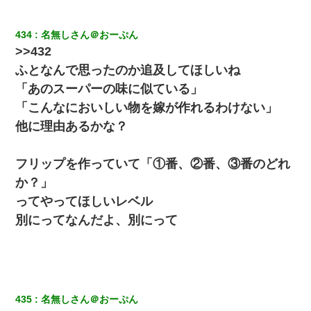
[緊急]ベロベロの女に声をかけて行為してきた結果
434
名無しさん＠おーぷん
>>432
出張中の旦那から『フリンしやがって、このクズ』と電話が。私
「本当に家まで来たの？証拠は？」旦那「俺の言葉が信じられな
ふとなんで思ったのか追及してほしいね
いのか！」→ 離婚後
「あのスーパーの味に似ている」
「こんなにおいしい物を嫁が作れるわけない」
【衝撃】婚約者「兄と結婚はするけど嫁入りするわけじゃない。
お互い干渉はしないようにしましょう」→ その後に結納金の話を
他に理由あるかな？
したので、母が・・・
フリップを作っていて「①番、②番、③番のどれ
隣の部屋の住民の母親、オートロックを突破してマンションに入
り込んできたみたいで、ずっとドアの前で喚いてて滅茶苦茶うる
か？」
さかった。
ってやってほしいレベル
別にってなんだよ、別にって
何年か前に妹は離婚している。当時生まれた姪が義弟の子じゃな
かったため妹有責での離婚になり…
ワイ144kg彼女98kgデブカップル、1年間毎日行為しまくった結
果
435
名無しさん＠おーぷん