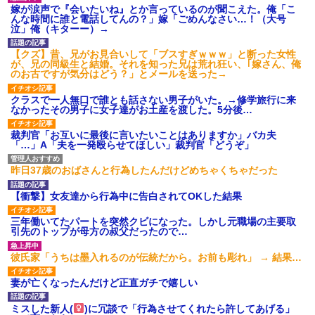
嫁が涙声で『会いたいね』とか言っているのが聞こえた。俺「こ
んな時間に誰と電話してんの？」嫁「ごめんなさい…！（大号
泣」俺（キターー）→
【クズ】昔、兄がお見合いして「ブスすぎｗｗｗ」と断った女性
が、兄の同級生と結婚。それを知った兄は荒れ狂い、｢嫁さん、俺
のお古ですが気分はどう？」とメールを送った→
クラスで一人無口で誰とも話さない男子がいた。→修学旅行に来
なかったその男子に女子達がお土産を渡した。5分後…
裁判官「お互いに最後に言いたいことはありますか」バカ夫
「…」A「夫を一発殴らせてほしい」裁判官「どうぞ」
昨日37歳のおばさんと行為したんだけどめちゃくちゃだった
【衝撃】女友達から行為中に告白されてOKした結果
三年働いてたパートを突然クビになった。しかし元職場の主要取
引先のトップが母方の叔父だったので…
彼氏家「うちは墨入れるのが伝統だから。お前も彫れ」 → 結果…
妻が亡くなったんだけど正直ガチで嬉しい
ミスした新人(
)に冗談で「行為させてくれたら許してあげる」