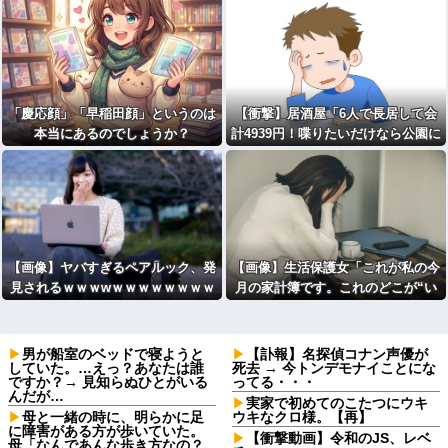
「慶応顔」「早稲田顔」というのは
【衝撃】居酒屋「6人で長居して会
本当にあるのでしょうか？
計4939円！喋りたいだけなら公園に
行ってくれ（怒」←これｗｗｗｗｗ
(※画像あり)
【画像】ヤバすぎるペアルック、発
【画像】生活保護女「これが私の今
見されるｗｗｗwｗｗｗｗｗｗｗｗ
月の家計簿です。これのどこが“い
ｗ
い思い”してるんですか･･････？」
⇒！！
男が船室のベッドで寝ようと
【訃報】名探偵コナン声優が
していた。…えっ？あなたは誰
死去 → 今トンデモナイことにな
ですか？→ 見知らぬひとがいる
ってる・・・
んだが…
実家で初めてのこたつにウキ
母と一緒の時に、明らかに足
ウキなクロ様。【再】
に障害がある方が歩いていた。
【衝撃動画】令和のJS、レベ
母「なんであんな歩き方なの？