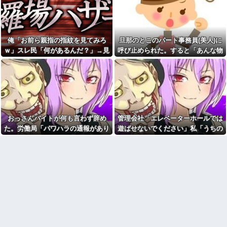
嫁からマジで離婚を切り出さ
三昧。浮気発覚後、我慢の限界
れている。俺がネトゲしすぎて
で他の女性とスピード婚した結
全くかまわなかったのが原因ら
果ｗｗｗｗｗ
しく...
【徹底議論】近代日本史で最
娘「お父さん早く来て！」俺
も取り返しのつかなかった失敗
俺「お前ら親指の指紋を見てみろ
旦那のとこのパート事務員(美人)に
「何があった？」→「知らない
って何？
人につけられてる」と聞いて血
ｗ」スレ民「何があるんだ？」→見
呼び止められた。すると「あんな物
の気が引いて…
旦那のとこのパート事務員(美
た瞬間、思わず笑ってしまう人が続
(昼食)を旦那さんに食べさせるなん
人)に呼び止められた。すると
無人レジに前の人のレシート
「あんな物(昼食)を旦那さんに食
出して…
て信じられない！」と言い出し...
が残っててん百円当たりとか書
べさせるなんて信じられな
かれた当たり券だったが店員が
い！」と言い出し...
さっと取ってった
浮気相手との性行為時間→3時
【画像】 北海道、推定300kg
間、嫁との性行為時間→15分
のヒグマ登場ｗｗｗｗｗｗｗｗ
wwwwwwwww
ｗｗｗｗｗｗｗｗｗｗｗｗ
おっさんバイトが何も言わず辞め
管理会社「エレベーターホールでは
母の一軒家借りて一人暮らし
お前ら急げ！怪しい外人みつ
してた頃。友人連れて帰宅した
た。労働局「パワハラの通報があり
遊ばせないでください」私「うちの
けたら法務省にタレコミしてみ
ら、知らない女性が風呂に入っ
ろ！意外と仕事するぞ？
ました」俺「えっ、教育係は俺です
子じゃないんですけど…」→まさか
てた→女「私はあなたの母の妹
オワコン扱いされていたデジ
の彼氏の娘ですけど！」意味
が…」→突然の聞き取り調査が始ま
の展開になり…
モンさん、令和に全盛期を超え
が…→キチに武勇伝が追加され
り…
る利益を生み出していた
た話。
【画像】お前らこの超美人容
44歳無職です。精神科に通院
疑者が、整形か否か判定し
中で生活保護を受けてます。妻
て！！→画像がこちらw w w w
に酷いことばかりしたので離婚
w w w w w w
されそうです。「働くから」
「心を入れ替えるから」と言っ
【衝撃】浅田真央ちゃんの婚
ても信じてもらえません。助け
活条件がこちら←むしろコレは
て
普通じゃね？w w w w w w w w
先生から電話があったんだけ