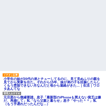
【画像】俺たちの姫、佳子さ
ど、「～とか～」「～とか考え
まのお気に入りのドレスがこち
て～」と何度も言ってたのが耳
らです←コレは可愛過ぎるw w
に残ってしまった
w w w w w w
iPadを盗まれた話
エネ夫に離婚を突きつけたら
私の職場(法律事務所)に乗り込ん
彼氏「俺の親は毒親。だから
できた 堂々と「離婚の法律相談
結婚しても一切関わらなくてい
です。母の薦めでこちらに参り
い」私「うん」彼氏「そのかわ
ました」と言っているが、...
り俺もお前の親と一切関わらな
い。結婚の挨拶にも行かない」
ハードオフに売っていた4万
私「えっ」
4000円のフィギュアがヤバすぎ
るｗｗｗｗｗｗ「こんな高い
子どもが中学受験してる知り
の？ｗｗ」「逆に超安い」
合い、たくさん受けさせてるけ
ど合格したの通えない距離の学
私「ちょっと、人の家の金庫
校だけらしい
触らないでよ！」キチママ『そ
こに金庫があったから、開けて
主な税金の成り立ちを調べて
みようとしただけ☆』義兄「泥
みたよ
は出てけ！二度と来るな！」結
果・・・
私「初めて飲む味だけどなん
のお茶？」彼「ちっ！」私「」
小学生の妹が20代の弟とチューしてるのに、見て見ぬふりの親を
【GIF】JSのカンチョーワロ
見てから実家を出た。それから15年、妹が弟の子を妊娠したらし
タ
くもう堕胎できない月なんだと母から連絡がきた…｜生活｜ワロ
後続車にクラクションを鳴ら
タあんてな
され彼氏が逆切れ。「何クラク
ション鳴らしてんだ！降りてこ
いよ！」と怒鳴りだし...
元旦那から復縁要請。息子「最新型のiPhoneも買えない貧乏は嫌
だ、再婚して」私「なら父親と暮らせ」息子「やった＾＾」私
【衝撃】報酬100万円超の治験
（もう手遅れだったんだな…）
募集がこちらｗｗｗｗｗ(※画像