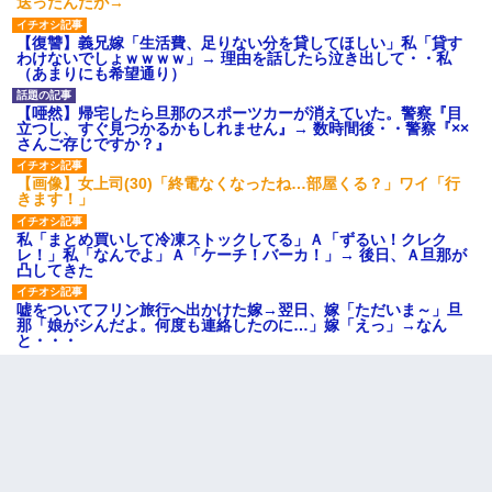
送ったんだが→
【復讐】義兄嫁「生活費、足りない分を貸してほしい」私「貸す
わけないでしょｗｗｗｗ」→ 理由を話したら泣き出して・・私
（あまりにも希望通り）
【唖然】帰宅したら旦那のスポーツカーが消えていた。警察『目
立つし、すぐ見つかるかもしれません』→ 数時間後・・警察『××
さんご存じですか？』
【画像】女上司(30)「終電なくなったね…部屋くる？」ワイ「行
きます！」
私「まとめ買いして冷凍ストックしてる」Ａ「ずるい！クレク
レ！」私「なんでよ」Ａ「ケーチ！バーカ！」→ 後日、Ａ旦那が
凸してきた
嘘をついてフリン旅行へ出かけた嫁→翌日、嫁「ただいま～」旦
那「娘がシんだよ。何度も連絡したのに…」嫁「えっ」→なん
と・・・