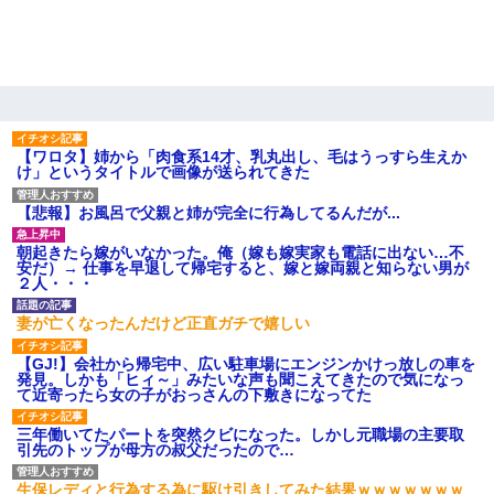
【ワロタ】姉から「肉食系14才、乳丸出し、毛はうっすら生えか
け」というタイトルで画像が送られてきた
【悲報】お風呂で父親と姉が完全に行為してるんだが...
朝起きたら嫁がいなかった。俺（嫁も嫁実家も電話に出ない…不
安だ）→ 仕事を早退して帰宅すると、嫁と嫁両親と知らない男が
２人・・・
妻が亡くなったんだけど正直ガチで嬉しい
【GJ!】会社から帰宅中、広い駐車場にエンジンかけっ放しの車を
発見。しかも「ヒィ～」みたいな声も聞こえてきたので気になっ
て近寄ったら女の子がおっさんの下敷きになってた
三年働いてたパートを突然クビになった。しかし元職場の主要取
引先のトップが母方の叔父だったので…
生保レディと行為する為に駆け引きしてみた結果ｗｗｗｗｗｗｗ