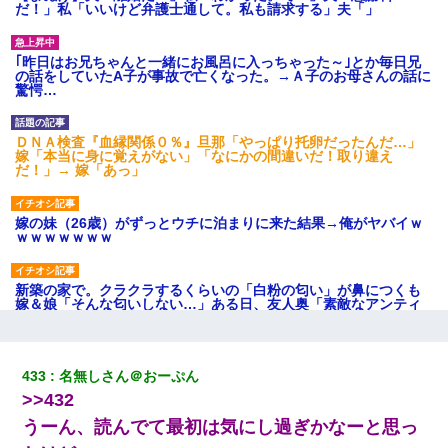
だ！」私「いいけど弁護士通して。私も請求する」夫「」
｢昨日はお兄ちゃんと一緒にお風呂に入っちゃった～｣とか毎日兄
の話をしていたA子が事故で亡くなった。→Ａ子のお母さんの話に
驚愕…
ＤＮＡ検査『血縁関係０％』旦那「やっぱり托卵だったんだ…」
嫁「本当に身に覚えがない」「なにかの間違いだ！取り違え
だ！」→ 嫁「あっ」
嫁の妹（26歳）がずっとウチに泊まりに来た結果→俺がヤバイｗ
ｗｗｗｗｗｗｗ
新築の家で。クラクラするくらいの「白粉の匂い」が鼻につくも
嫁＆娘「そんな匂いしない…」ある日、友人奥「素敵なアンティ
ークですね！」俺（！？）
【衝撃】ヤンキー女に「サせて」って言った結果
433
名無しさん＠おーぷん
>>432
【ワロタ】姉から「肉食系14才、乳丸出し、毛はうっすら生えか
うーん、読んでて最初は気にし過ぎかなーと思っ
け」というタイトルで画像が送られてきた