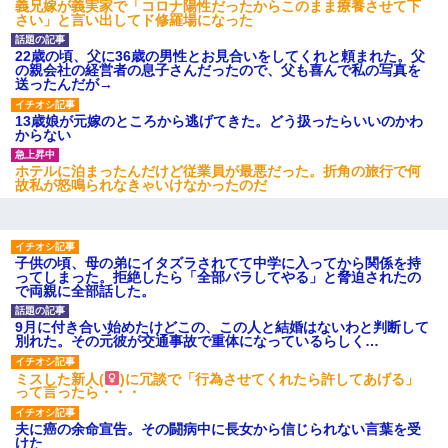
義兄嫁が義実家で「コロナ陽性だったからこのまま療養させて下
さい」と言い出してド修羅場になった
22歳の頃、父に36歳の男性とお見合いをしてくれと頼まれた。父
の親会社の経営者の息子さんだったので、父も喜んで私の写真を
送ったんだが→
13歳娘が元嫁のところから逃げてきた。どう扱ったらいいのかわ
からない
ホテルに泊まったんだけど従業員が最悪だった。折角の旅行で何
故私が怒鳴られなきゃいけなかったのだ
子供の頃、母の弟にイタズラされてて中学に入ってから関係を持
ってしまった。拒絶したら「全部バラしてやる」と脅迫されたの
で両親に全部話した。
9月に付き合い始めたけどこの、この人と結婚はないわと判断して
別れた。その元彼が交通事故で重体になっているらしく…
ミスした新人(
)に冗談で「行為させてくれたら許してあげる」
って言ったら・・・
夫に癌の余命宣告。その闘病中に長女から信じられない言葉を受
けた