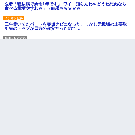
医者「糖尿病で余命1年です」 ワイ「知らんわｗどうせ死ぬなら
食べる量増やすわｗ」→結果ｗｗｗｗｗ
三年働いてたパートを突然クビになった。しかし元職場の主要取
引先のトップが母方の叔父だったので…
友人「酒の勢いで女先輩をホテルに連れ込んだｗｗｗｗｗ」俺
「…」
10年ほど前、息子がまだ年中だった時に離婚したんだけど、一昨
年の暮れに突然息子が職場を訪ねてきた。
【悲報】お風呂で父親と姉が完全に行為してるんだが...
同じマンションに住んでる女性が鍵をわかりやすいところに隠し
ている事に気づいた俺「忍びこんでみよう！」→ 結果
｢昨日はお兄ちゃんと一緒にお風呂に入っちゃった～｣とか毎日兄
の話をしていたA子が事故で亡くなった。→Ａ子のお母さんの話に
驚愕…