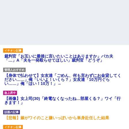
裁判官「お互いに最後に言いたいことはありますか」バカ夫
「…」A「夫を一発殴らせてほしい」裁判官「どうぞ」
【身体で払わせて】女友達「ごめん、何も言わずにお金貸してく
ださい……」俺「いいよ！いくら？」女友達「10万円ぐら
い……」俺「ほい！10万！」→
【画像】女上司(30)「終電なくなったね…部屋くる？」ワイ「行
きます！」
【悲報】嫁がワイのこと嫌いっぽいから単身赴任した結果