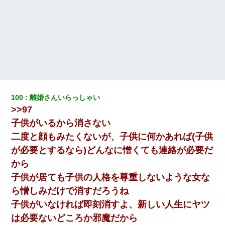
【唖然】帰宅したら旦那のスポーツカーが消えていた。警察『目
立つし、すぐ見つかるかもしれません』→ 数時間後・・警察『××
さんご存じですか？』
夫に癌の余命宣告。その闘病中に長女から信じられない言葉を受
けた
日曜日、会社の窓を見ると同僚の姿。俺（あれ？ディズニーシー
じゃ？）→俺電話「今何してんの？」同僚「シーで並んでるこ
100
離婚さんいらっしゃい
と！」俺「会社にいない？」→次の瞬間、すごい鳥肌が立った
>>97
子供がいるから消さない
高1のとき男に襲われ、不妊の叔母に頼まれて出産。→叔母夫婦が
二度と顔もみたくないが、子供に何かあれば(子供
養子縁組してアメリカに子供を連れ帰った。→9・11で叔母夫婦が
亡くなってしまい…
が必要とするなら)どんなに憎くても連絡が必要だ
から
妻と同居し始めたときから、よく妻が「どこかで音漏れしてな
子供が居ても子供の人格を尊重しないような女な
い？音楽聞こえる」と言っていて…
ら憎しみだけで消すだろうね
子供がいなければ即刻消すよ、新しい人生にヤツ
嫁の妹（26歳）がずっとウチに泊まりに来た結果→俺がヤバイｗ
ｗｗｗｗｗｗｗ
は必要ないどころか邪魔だから