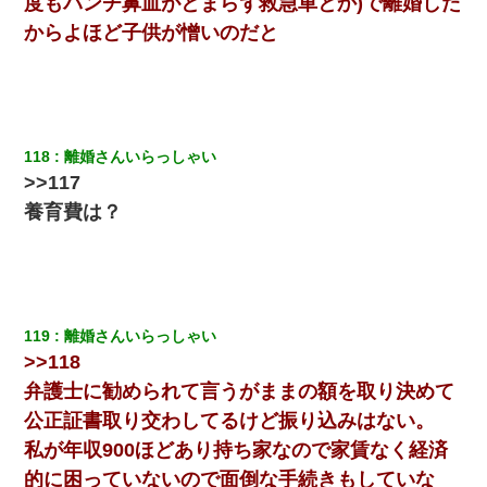
度もパンチ鼻血がとまらず救急車とか)で離婚した
からよほど子供が憎いのだと
ケーキバイキングにいた単独の50くらいのオッサン、強烈だっ
た。
中途採用のAが部長から呼び出された。Aはヘラヘラと部屋に入っ
ていき、1時間後に号泣しながら出てきて…
118
離婚さんいらっしゃい
>>117
【GJ!】会社から帰宅中、広い駐車場にエンジンかけっ放しの車を
養育費は？
発見。しかも「ヒィ～」みたいな声も聞こえてきたので気になっ
て近寄ったら女の子がおっさんの下敷きになってた
居酒屋にて。兄の紹介者「お酒飲みなって」私「未成年なので無
理です！」酷すぎるワードの連発で、耐えきれず店員に5千円を渡
し「お勘定です。逃がして下さい」その後、録音内容を父に聞か
せたら...
119
離婚さんいらっしゃい
>>118
兄の新しい嫁がやらかしすぎて辛い。当たり前のように実家や姪
弁護士に勧められて言うがままの額を取り決めて
の幼稚園に来る
公正証書取り交わしてるけど振り込みはない。
私が年収900ほどあり持ち家なので家賃なく経済
体中に赤い蕁麻疹みたいなのができて、皮膚科にいったら「ジベ
ル薔薇色ひこう疹」という症状だと言われた
的に困っていないので面倒な手続きもしていな