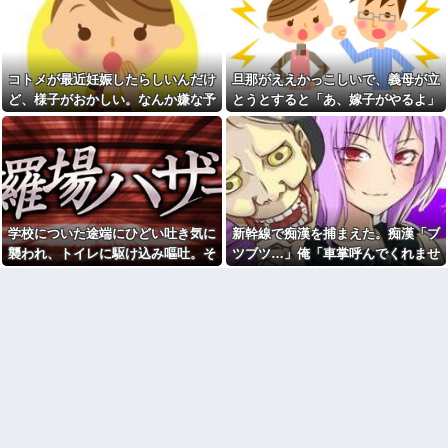
た連絡に周囲も困惑して…
「残業＝悪」と決めつける風
潮にブチ切れ！割増手当で稼げ
よく猫に懐かれる。「猫は人
るボーナスタイムなのに「残業
を見る目があるんだ」と自慢し
ゼロ」を押し付けて人の収入ま
てきたけれど、今日たまたま読
で減らすな！残業したくない奴
んだ記事であることを目にした
コトメが最近妊娠したらしいんだけ
旦那がええかっこしいで、義母が立
は勝手に定時で帰ればいいだ
SCの駐車場に不審者を発見。
ろ！！
ど、様子がおかしい。なんか嫌な予
とうとすると「あ、嫁子がやるよ」
ママ「ドアが開かない。JAF呼
旦那の携帯に義母から着信。
感がして、コトメにこっそり電話し
といつも言う。回数を重ねるごとに
ばなきゃダメかな」私（ちょっ
「たーくん？（←旦那）パパ
と待てその車は私のだ！）→我
たら...
イライラして...
（←義父）の誕生日ご飯どうす
に返って、証拠取らなきゃ！
る？」
と....
長女の免許証と金を盗んで逃
【ネタバレ注意】ワンピース
亡した次女が長女の名前を語り
最新話のルフィさん、死にかけ
キャバクラで働いて彼氏()の家を
を助けてもらったジジイに悪態
渡り歩いていたのを三年以上探
を吐いてしまう・・・
学校についた途端にひどい吐き気に
新幹線で痴漢を捕まえた。痴漢「ブ
してやっととっ捕まえた
【画像】セブンイレブンのバ
襲われ、トイレに駆け込み嘔吐。そ
ツブツ…」俺「車掌呼んでくれませ
【画像】30歳ワイの体組成、
イト「AIにちいかわの画像を食
めちゃくちゃ…
のまま総合病院に搬送され...
ん？」他の乗客「えっ…」→断られ
わせてっと………できた！」→
とんでもないものが出来上がっ
【人命救助】女子高生とオッ
たり無視され・・・
てしまうw w w w w
サンが熱中症で同時に倒れたら
どっち助ける？
【画像】のり弁の価格、庶民
には届かなくなってしまう
【悲報】民主党政権期、トヨ
タ本体すら営業赤字になる「超
【画像あり】これがイケメン
円高」…中小企業の景況も厳し
扱いされるSNS界隈最大の謎ｗ
い水準だった←これエグいよな
ｗｗｗｗｗｗｗｗｗｗｗｗｗｗ
ｗｗｗ
昨日、お客様がお友達を連れ
て来た。そのお友達、何やらヒ
【画像】最新の浜辺美波さ
ーリングが出来るとか。【再】
ん、ガチのマジで可愛過ぎてワ