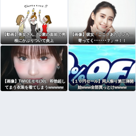
【動画】美女さん、公衆の面前で男
【画像】彼女「ここ？あたしンち…
根にかぶりついて炎上
寄ってく･･････？」⇒！！
【画像】TWICEモモ(30)、即勃起し
【１０円セール】同人祭り第三弾開
てまう衣装を着てしまうwwwww
始www全部買っとけwwww