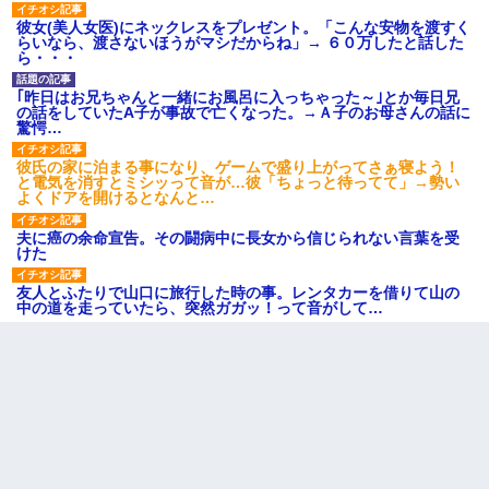
彼女(美人女医)にネックレスをプレゼント。「こんな安物を渡すく
らいなら、渡さないほうがマシだからね」→ ６０万したと話した
ら・・・
｢昨日はお兄ちゃんと一緒にお風呂に入っちゃった～｣とか毎日兄
の話をしていたA子が事故で亡くなった。→Ａ子のお母さんの話に
驚愕…
彼氏の家に泊まる事になり、ゲームで盛り上がってさぁ寝よう！
と電気を消すとミシッって音が…彼「ちょっと待ってて」→勢い
よくドアを開けるとなんと…
夫に癌の余命宣告。その闘病中に長女から信じられない言葉を受
けた
友人とふたりで山口に旅行した時の事。レンタカーを借りて山の
中の道を走っていたら、突然ガガッ！って音がして…