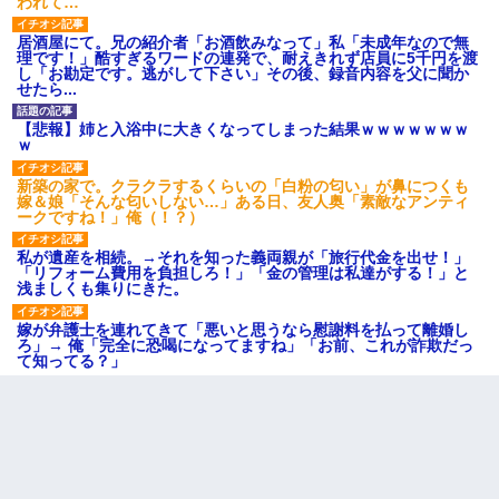
われて…
居酒屋にて。兄の紹介者「お酒飲みなって」私「未成年なので無
理です！」酷すぎるワードの連発で、耐えきれず店員に5千円を渡
し「お勘定です。逃がして下さい」その後、録音内容を父に聞か
せたら...
【悲報】姉と入浴中に大きくなってしまった結果ｗｗｗｗｗｗｗ
ｗ
新築の家で。クラクラするくらいの「白粉の匂い」が鼻につくも
嫁＆娘「そんな匂いしない…」ある日、友人奥「素敵なアンティ
ークですね！」俺（！？）
私が遺産を相続。→それを知った義両親が「旅行代金を出せ！」
「リフォーム費用を負担しろ！」「金の管理は私達がする！」と
浅ましくも集りにきた。
嫁が弁護士を連れてきて「悪いと思うなら慰謝料を払って離婚し
ろ」→ 俺「完全に恐喝になってますね」「お前、これが詐欺だっ
て知ってる？」