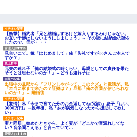
【衝撃】婚約者「兄と結婚はするけど嫁入りするわけじゃない。
お互い干渉はしないようにしましょう」→ その後に結納金の話を
したので、母が・・・
見合いにて。嫁「はじめまして」俺「失礼ですが○○さんご本人で
すか？」
元夫の連れ子「俺の結婚式の時くらい、母親としての責任を果た
そうとは思わないのか！」→どうも連れ子は…
出張中の旦那から『フリンしやがって、このクズ』と電話が。私
「本当に家まで来たの？証拠は？」旦那「俺の言葉が信じられな
いのか！」→ 離婚後
【驚愕】私「今まで育てた分のお金返してね(冗談)」息子「はい、
3000万円」→数年後。私「妹が病気になったから援助して欲し
い」→
妻と同居し始めたときから、よく妻が「どこかで音漏れしてな
い？音楽聞こえる」と言っていて…