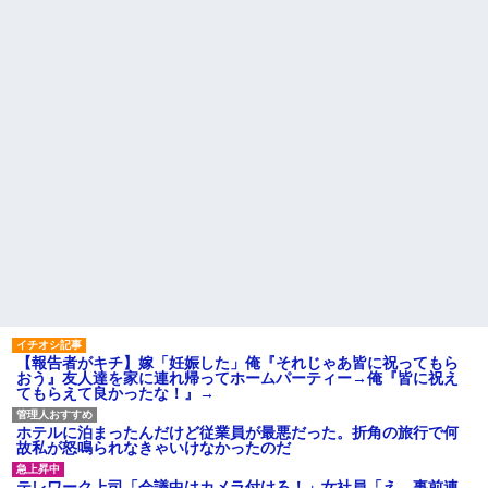
イらをドキドキさせてしまうw w
夫「同居して親の介護を…」
w w w w w
嫁「自分の親がいびられる姿を
見たければどうぞ？」
彼女がアイスコーヒーを作っ
てくれたんだけど、その作り方
【唖然】浮気バレた旦那が嫁
が貧乏くさくて冷めた・・・
に勢いで吐き出した結果ｗｗｗ
ｗ
ディズニーからの帰り道。夫
「息子連れて離れろ！あと警察
柿の種、以前は柿の種のピー
に通報！」私「助けて！」駅員
ナッツの方が好きだった
「どうしました！？」→トンデ
主な税金の成り立ちを調べて
モナイことに…
みたよ
会社に突然「嫁に手を出した
だろ」と怒りの電話が入った。
全く心当たりのない俺だった
が、事態は思わぬ展開に…
ハードオフに売っていた4万
4000円のフィギュアがヤバすぎ
るｗｗｗｗｗｗ「こんな高い
の？ｗｗ」「逆に超安い」
私「ちょっと、人の家の金庫
触らないでよ！」キチママ『そ
こに金庫があったから、開けて
【報告者がキチ】嫁「妊娠した」俺『それじゃあ皆に祝ってもら
みようとしただけ☆』義兄「泥
おう』友人達を家に連れ帰ってホームパーティー→俺『皆に祝え
は出てけ！二度と来るな！」結
てもらえて良かったな！』→
果・・・
私「初めて飲む味だけどなん
のお茶？」彼「ちっ！」私「」
ホテルに泊まったんだけど従業員が最悪だった。折角の旅行で何
故私が怒鳴られなきゃいけなかったのだ
【GIF】JSのカンチョーワロ
タ
テレワーク上司「会議中はカメラ付けろ！」女社員「え、事前連