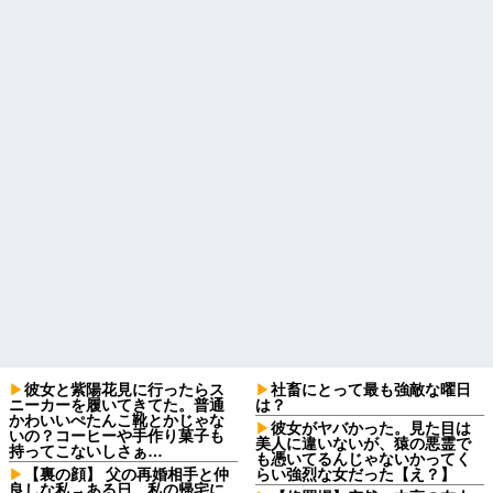
彼女と紫陽花見に行ったらス
社畜にとって最も強敵な曜日
ニーカーを履いてきてた。普通
は？
かわいいぺたんこ靴とかじゃな
彼女がヤバかった。見た目は
いの？コーヒーや手作り菓子も
美人に違いないが、猿の悪霊で
持ってこないしさぁ…
も憑いてるんじゃないかってく
【裏の顔】 父の再婚相手と仲
らい強烈な女だった【え？】
良しな私→ある日、私の帰宅に