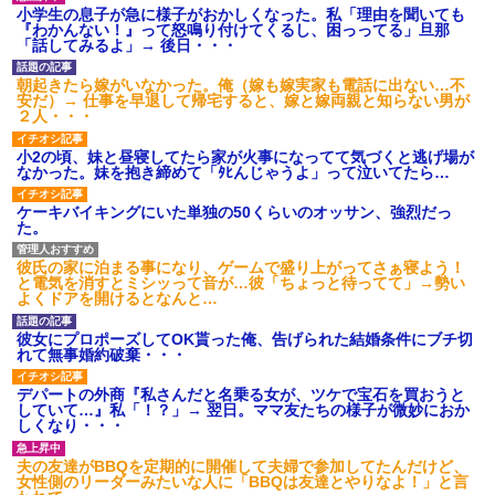
小学生の息子が急に様子がおかしくなった。私「理由を聞いても
『わかんない！』って怒鳴り付けてくるし、困っってる」旦那
「話してみるよ」→ 後日・・・
朝起きたら嫁がいなかった。俺（嫁も嫁実家も電話に出ない…不
安だ）→ 仕事を早退して帰宅すると、嫁と嫁両親と知らない男が
２人・・・
小2の頃、妹と昼寝してたら家が火事になってて気づくと逃げ場が
なかった。妹を抱き締めて「ﾀﾋんじゃうよ」って泣いてたら…
ケーキバイキングにいた単独の50くらいのオッサン、強烈だっ
た。
彼氏の家に泊まる事になり、ゲームで盛り上がってさぁ寝よう！
と電気を消すとミシッって音が…彼「ちょっと待ってて」→勢い
よくドアを開けるとなんと…
彼女にプロポーズしてOK貰った俺、告げられた結婚条件にブチ切
れて無事婚約破棄・・・
デパートの外商『私さんだと名乗る女が、ツケで宝石を買おうと
していて…』私「！？」→ 翌日。ママ友たちの様子が微妙におか
しくなり・・・
夫の友達がBBQを定期的に開催して夫婦で参加してたんだけど、
女性側のリーダーみたいな人に「BBQは友達とやりなよ！」と言