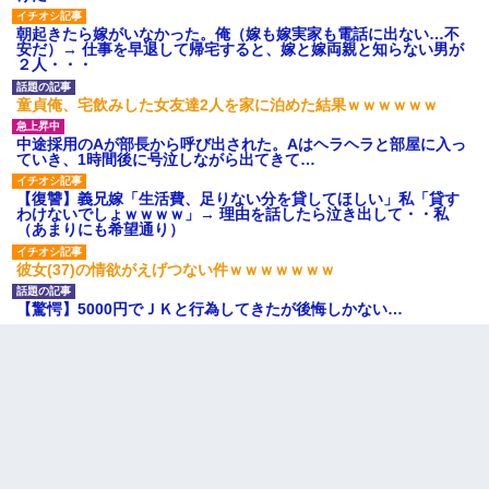
朝起きたら嫁がいなかった。俺（嫁も嫁実家も電話に出ない…不
安だ）→ 仕事を早退して帰宅すると、嫁と嫁両親と知らない男が
２人・・・
童貞俺、宅飲みした女友達2人を家に泊めた結果ｗｗｗｗｗｗ
中途採用のAが部長から呼び出された。Aはヘラヘラと部屋に入っ
ていき、1時間後に号泣しながら出てきて…
【復讐】義兄嫁「生活費、足りない分を貸してほしい」私「貸す
わけないでしょｗｗｗｗ」→ 理由を話したら泣き出して・・私
（あまりにも希望通り）
彼女(37)の情欲がえげつない件ｗｗｗｗｗｗｗ
【驚愕】5000円でＪＫと行為してきたが後悔しかない…