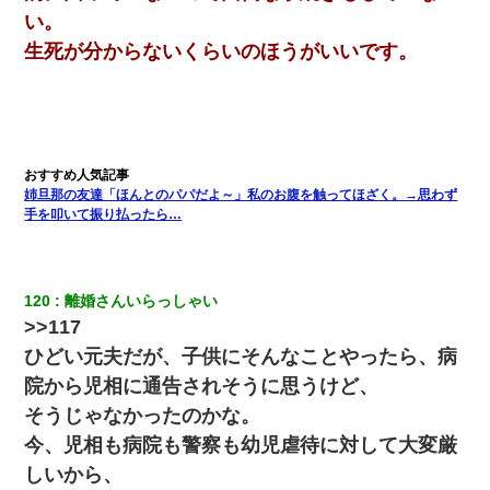
い。
妹が嘘つきな元カレと寄りを戻してしまったという話をしていた
生死が分からないくらいのほうがいいです。
ら、旦那の顔が曇って雰囲気が一転。そそくさと話を切り上げて
いつもより早く寝付いてしまった…｜生活｜ワロタあんてな
彼氏の家に泊まる事になり、ゲームで盛り上がってさぁ寝よう！
と電気を消すとミシッって音が…彼「ちょっと待ってて」→勢い
よくドアを開けるとなんと…
姉旦那の友達「ほんとのパパだよ～」私のお腹を触ってほざく。→思わず
手を叩いて振り払ったら…
さっき嫁から、「愛しています」ってメールが届いた。俺も「愛
してます」って送ったら
[緊急]ベロベロの女に声をかけて行為してきた結果
120
離婚さんいらっしゃい
>>117
ＤＮＡ検査『血縁関係０％』旦那「やっぱり托卵だったんだ…」
ひどい元夫だが、子供にそんなことやったら、病
嫁「本当に身に覚えがない」「なにかの間違いだ！取り違え
だ！」→ 嫁「あっ」
院から児相に通告されそうに思うけど、
そうじゃなかったのかな。
ミスした新人(
)に冗談で「行為させてくれたら許してあげる」
今、児相も病院も警察も幼児虐待に対して大変厳
って言ったら・・・
しいから、