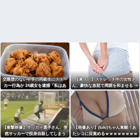
交際歴のない中学の同級生にストー
【臭ァ！】ストレッチ中の女性さ
カー行為か 24歳女を逮捕「私はあ
ん、豪快な放屁で周囲を和ませる ⇒
なたの味方」
【衝撃映像】サッカー選手さん、突
【画像あり】(tuki)ちゃん覚醒！あ
然サッカーで投身自殺してしまう
たシコに目覚めるｗｗｗｗｗｗｗｗ