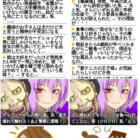
【修羅場】突然、中高の友人
気付かない再婚相手「血繋がっ
「H」から訴状が届いた私 → 夫
てないのに大学費用出さなきゃ
と私、さらにいずれも同じ学校
いけないの腹立つわ…姑だった
の生徒で、クラス委員を務めた
ら先に亡くなるのに笑」私
人たちが訴えられた → その理由
「…」
が・・・
義姉のお子さんは犬だけど犬
食事の時に“混ぜる”と言うの
と言うと精神が不安定になる
があまり好きじゃない。その事
彼女が中古カードショップで
で、彼氏から何度も注意されて...
男に話しかけられた。いきなり
朝起きたら6歳姪が半ベソかき
彼女の持ち歩いてたカードを品
ながらご飯食べてので、理由を
定めしだしたらしく…
聞いた→姪「パパとママが二人
彼は大好きだったけど突然来
でお風呂入っちゃったから一人
たLINEで一気に冷めた。彼「い
なの」
いかげん嘘を嘘で塗り固めるの
『新テニスの王子様』が完結
はやめてくれ」私「どういう意
したらしいけどさ他
味？」→ すると…
【画像】ASDの親「今まで遭
独身引きこもり兄がSNSで
遇してきたこの髪質の男、
「私の妻はインド人で起業家だ
100%ASDだわ！」ﾊﾟｼｬ!!
が“日本人女性は男に甘えてい
る”と言っています。日本に女性
【画像】ASDの親「今まで遭
差別はありません」って発信し
遇してきたこの髪質の男、
たら...
100%ASDだわ！」ﾊﾟｼｬ!!
16歳から結婚するまで、既婚
「良い部屋に入れて羨まし
男性をからかうことを繰り返し
い」入院中の父の個室に入り浸
ディズニーからの帰り道。夫「息子
父に誘われてモーニングを食べに行
ていた。その結果、中には本当
る見ず知らずの大部屋おばあさ
連れて離れろ！あと警察に通報！」
くことに。客（ジロジロ）私「えっ
に離婚する人までいて…
ん…勝手にお菓子を食べ小遣い
まで貰う泥棒ババアを通報して
私「助けて！」駅員「どうしまし
何？」店員「見ての通りの状況なの
新郎「ご祝儀は1万5千円で統
やった ←赤の他人から金貰うと
一します」私「え、それって普
た！？」→トンデモナイことに…
で…」→まさかの対応をされて...
か図々しいにも程がある
通なの？」→結婚式を前に届い