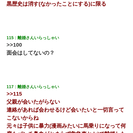
黒歴史は消す(なかったことにする)に限る
22歳の頃、父に36歳の男性とお見合いをしてくれと頼まれた。父
の親会社の経営者の息子さんだったので、父も喜んで私の写真を
送ったんだが→
とっさに女児を捕まえたら変質者扱いされた。母親「あっち行っ
てよ！気持ち悪い！（ｼｯｼｯ」→ 後日、俺を見つけた母親がすっ飛
115
離婚さんいらっしゃい
んできて・・・
>>100
面会はしてないの？
私「結婚やめるわ」 婚約者「え？なんでなんで？」 → 放置した
結果…｜生活｜ワロタあんてな
義兄嫁「娘が大学に入ったら下宿させて」私「しつこい、学校斡
旋のアパートに行け」→ 旦那が義兄に通報したら「志望校を変え
ろ！」とキレて・・・
117
離婚さんいらっしゃい
>>115
【報告者がキチ】嫁「妊娠した」俺『それじゃあ皆に祝ってもら
父親が会いたがらない
おう』友人達を家に連れ帰ってホームパーティー→俺『皆に祝え
てもらえて良かったな！』→
連絡があれば会わせるけど会いたいと一切言って
こないからね
【修羅場】彼女親「カスな家柄のヤツなんかと家族になるのはご
元々は子供に暴力(漫画みたいに馬乗りになって何
めんだ」俺「じゃあ別れます…」→ 彼女「なんで言い返してくれ
なかったの？（泣」