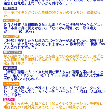
後続車にクラクションを鳴ら
絡無しは無理」上司「いいから付けろ！」→
され彼氏が逆切れ。「何クラク
ション鳴らしてんだ！降りてこ
いよ！」と怒鳴りだし...
ケーキバイキングにいた単独の50くらいのオッサン、強烈だっ
た。
【衝撃】報酬100万円超の治験
募集がこちらｗｗｗｗｗ(※画像
あり)
ＤＮＡ検査『血縁関係０％』旦那「やっぱり托卵だったんだ…」
嫁「本当に身に覚えがない」「なにかの間違いだ！取り違え
【ネット騒然】惨殺されたタ
だ！」→ 嫁「あっ」
ワマン頂き女子のこの動画、す
げえええええｗｗｗｗｗｗｗｗ
ｗｗｗ
【唖然】帰宅したら旦那のスポーツカーが消えていた。警察『目
立つし、すぐ見つかるかもしれません』→ 数時間後・・警察『××
【愕然】白のクラウン俺氏、
さんご存じですか？』
高速道路左車線を制限速度で走
った結果wwwwwwwwwwww
百年の恋12-899 食べた量を
嫁が涙声で『会いたいね』とか言っているのが聞こえた。俺「こ
張り合ってくる
んな時間に誰と電話してんの？」嫁「ごめんなさい…！（大号
泣」俺（キターー）→
【悲報】佐藤輝明・・・２軍
でも盛大にやらかす←あまり悲
しませないでくれ
【衝撃】職場に入って来た綺麗な新人さんに職場を案内すること
に → 新人「ドンッ！」私「！？」→ 突然、突き飛ばされて左手
の甲を踏みつけられて…
私「まとめ買いして冷凍ストックしてる」Ａ「ずるい！クレク
レ！」私「なんでよ」Ａ「ケーチ！バーカ！」→ 後日、Ａ旦那が
凸してきた
【画像】女の子「お母さん！！私ようやくファッションモデルに
選ばれたの！絶対見に来てね！」→悲しい結果がこれ・・・