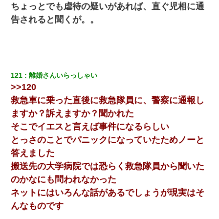
ちょっとでも虐待の疑いがあれば、直ぐ児相に通
17年飼っていた犬が亡くなった。鼻水垂らし嗚咽する私に、猫が
近づいて頭突きをしてきて…
告されると聞くが。。
彼女(美人女医)にネックレスをプレゼント。「こんな安物を渡すく
らいなら、渡さないほうがマシだからね」→ ６０万したと話した
ら・・・
121
離婚さんいらっしゃい
私（23）冗談のつもりで上司（27）に胸を揉ませた結果・・・
>>120
救急車に乗った直後に救急隊員に、警察に通報し
子供の頃、母の弟にイタズラされてて中学に入ってから関係を持
ますか？訴えますか？聞かれた
ってしまった。拒絶したら「全部バラしてやる」と脅迫されたの
で両親に全部話した。
そこでイエスと言えば事件になるらしい
とっさのことでパニックになっていたためノーと
アパートのドアに『ハンザイ者！この人はさいあくの人です』と
答えました
張り紙が！大家「面倒はごめんだよ」私「はあ」→警察に行き、
見回りで犯人が捕まったが、それが…｜生活｜ヌルポあんてな
搬送先の大学病院では恐らく救急隊員から聞いた
のかなにも問われなかった
ネットにはいろんな話があるでしょうが現実はそ
んなものです