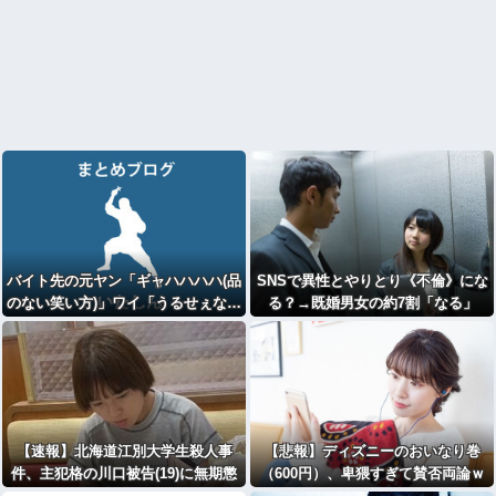
バイト先の元ヤン「ギャハハハハ(品
SNSで異性とやりとり《不倫》にな
のない笑い方)」ワイ「うるせぇな…
る？→既婚男女の約7割「なる」
どうせFランだろ…」ﾎﾞｿﾎﾞｿ
⇒！
【速報】北海道江別大学生殺人事
【悲報】ディズニーのおいなり巻
件、主犯格の川口被告(19)に無期懲
（600円）、卑猥すぎて賛否両論ｗ
役の判決・・・
ｗｗｗｗｗ(画像ｱﾘ)