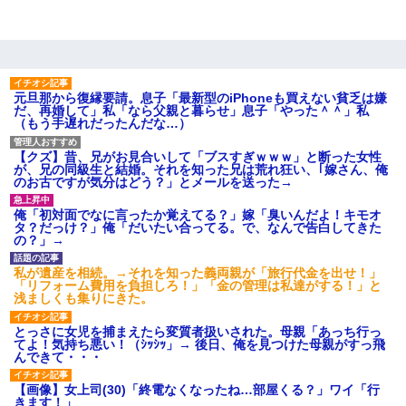
元旦那から復縁要請。息子「最新型のiPhoneも買えない貧乏は嫌
だ、再婚して」私「なら父親と暮らせ」息子「やった＾＾」私
（もう手遅れだったんだな…）
【クズ】昔、兄がお見合いして「ブスすぎｗｗｗ」と断った女性
が、兄の同級生と結婚。それを知った兄は荒れ狂い、｢嫁さん、俺
のお古ですが気分はどう？」とメールを送った→
俺「初対面でなに言ったか覚えてる？」嫁「臭いんだよ！キモオ
タ？だっけ？」俺「だいたい合ってる。で、なんで告白してきた
の？」→
私が遺産を相続。→それを知った義両親が「旅行代金を出せ！」
「リフォーム費用を負担しろ！」「金の管理は私達がする！」と
浅ましくも集りにきた。
とっさに女児を捕まえたら変質者扱いされた。母親「あっち行っ
てよ！気持ち悪い！（ｼｯｼｯ」→ 後日、俺を見つけた母親がすっ飛
んできて・・・
【画像】女上司(30)「終電なくなったね…部屋くる？」ワイ「行
きます！」