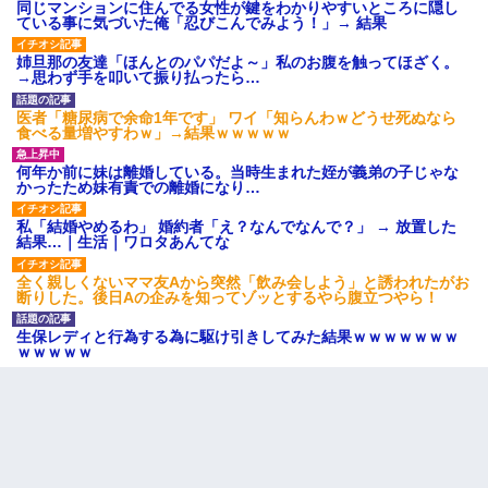
同じマンションに住んでる女性が鍵をわかりやすいところに隠し
ている事に気づいた俺「忍びこんでみよう！」→ 結果
姉旦那の友達「ほんとのパパだよ～」私のお腹を触ってほざく。
→思わず手を叩いて振り払ったら…
医者「糖尿病で余命1年です」 ワイ「知らんわｗどうせ死ぬなら
食べる量増やすわｗ」→結果ｗｗｗｗｗ
何年か前に妹は離婚している。当時生まれた姪が義弟の子じゃな
かったため妹有責での離婚になり…
私「結婚やめるわ」 婚約者「え？なんでなんで？」 → 放置した
結果…｜生活｜ワロタあんてな
全く親しくないママ友Aから突然「飲み会しよう」と誘われたがお
断りした。後日Aの企みを知ってゾッとするやら腹立つやら！
生保レディと行為する為に駆け引きしてみた結果ｗｗｗｗｗｗｗ
ｗｗｗｗｗ