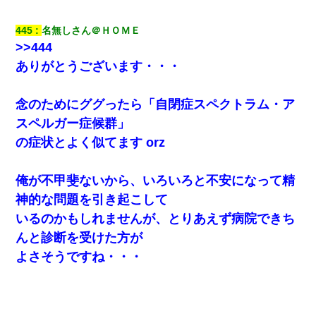
私「結婚やめるわ」 婚約者「え？なんでなんで？」 → 放置した
結果…｜生活｜ワロタあんてな
445
名無しさん＠ＨＯＭＥ
>>444
デパートの外商『私さんだと名乗る女が、ツケで宝石を買おうと
していて…』私「！？」→ 翌日。ママ友たちの様子が微妙におか
ありがとうございます・・・
しくなり・・・
念のためにググったら「自閉症スペクトラム・ア
父親がくも膜下出血で突然ﾀﾋ。→母の貯金が0なことが判明。→母
「私を家に置いてほしい、どうか見捨てないで(土下座」俺・嫁
スペルガー症候群」
「…」
の症状とよく似てます orz
テレワーク上司「会議中はカメラ付けろ！」女社員「え、事前連
絡無しは無理」上司「いいから付けろ！」→
俺が不甲斐ないから、いろいろと不安になって精
神的な問題を引き起こして
元夫の連れ子「俺の結婚式の時くらい、母親としての責任を果た
いるのかもしれませんが、とりあえず病院できち
そうとは思わないのか！」→どうも連れ子は…
んと診断を受けた方が
よさそうですね・・・
昨日37歳のおばさんと行為したんだけどめちゃくちゃだった
彼氏家「うちは墨入れるのが伝統だから。お前も彫れ」 → 結果…