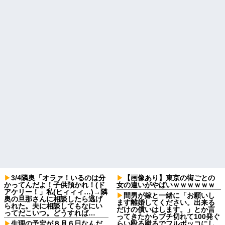
3/4隣奥「オラァ！いるのは分
【画像あり】東京の街ごとの
かってんだよ！子供預かれ！(ド
女の違いがやばいｗｗｗｗｗｗ
アケリー！」私(ヒィィィ…)→隣
間男が嫁と一緒に「お願いし
奥の旦那さんに相談したら逃げ
ます離婚してください。出来る
られた。夫に相談してもなにい
だけの償いはします。」とか言
ってだこいつ。どうすれば…
ってきたからブチ切れて100発ぐ
生理の予定が８月６日なんだ
らい殴る蹴るでフルボッコにし