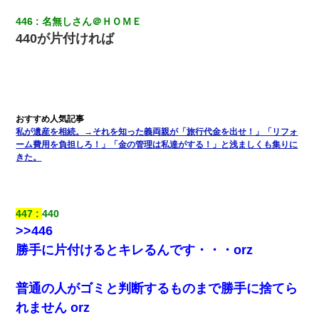
9月に付き合い始めたけどこの、この人と結婚はないわと判断して
446
名無しさん＠ＨＯＭＥ
別れた。その元彼が交通事故で重体になっているらしく…
440が片付ければ
旦那が長男のDNA鑑定をしたら血縁関係0%だった。旦那「やっぱ
りウワキしてたんだな…」長男「俺は誰の子供なの？」長女・次
男「ウワキ女！」
結婚生活10ヶ月目で嫁から一方的に「もう冷めた」と離婚切り出
された
私が遺産を相続。→それを知った義両親が「旅行代金を出せ！」「リフォ
ーム費用を負担しろ！」「金の管理は私達がする！」と浅ましくも集りに
きた。
彼にプロポーズされたんだけど、実は資産家だと知って婚約破棄
した。B子「A男くんと別れたって本当？私が付き合ってもい
い？」
447
440
宅飲みで女友達の乳を見てしまった・・・
>>446
勝手に片付けるとキレるんです・・・orz
【悲報】姉と入浴中に大きくなってしまった結果ｗｗｗｗｗｗｗ
ｗ
普通の人がゴミと判断するものまで勝手に捨てら
れません orz
嘘をついてフリン旅行へ出かけた嫁→翌日、嫁「ただいま～」旦
那「娘がシんだよ。何度も連絡したのに…」嫁「えっ」→なん