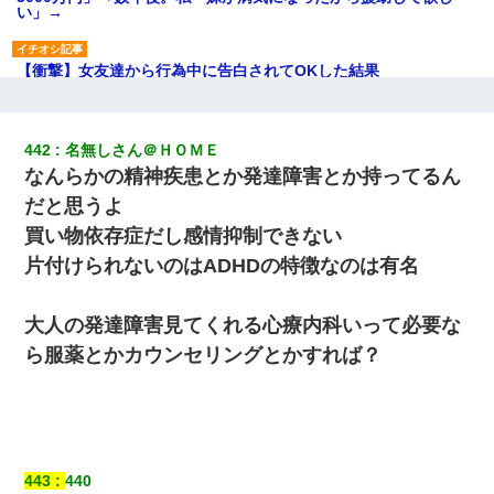
い」→
【衝撃】女友達から行為中に告白されてOKした結果
新築の家で。クラクラするくらいの「白粉の匂い」が鼻につくも
嫁＆娘「そんな匂いしない…」ある日、友人奥「素敵なアンティ
442
名無しさん＠ＨＯＭＥ
ークですね！」俺（！？）
なんらかの精神疾患とか発達障害とか持ってるん
だと思うよ
今日夫の実家に泊ったんだけど、朝起きたら股間がなんかモッコ
リしてた
買い物依存症だし感情抑制できない
片付けられないのはADHDの特徴なのは有名
我が家のガレージに見知らぬ車。俺「もしもし、玄関にもシャッ
ターリモコンあるだろ？DOWNのボタン押してｗ」→ 待つこと１
時間弱・・・
大人の発達障害見てくれる心療内科いって必要な
ら服薬とかカウンセリングとかすれば？
義兄嫁が義実家で「コロナ陽性だったからこのまま療養させて下
さい」と言い出してド修羅場になった
私は家が貧しくて、手に職をつけようと看護師になった。だけど
卒業を控えた年の1月末、車にひかれて看護師になれなくなった。
443
440