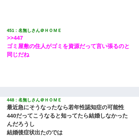
と・・・
夫に癌の余命宣告。その闘病中に長女から信じられない言葉を受
けた
451
名無しさん＠ＨＯＭＥ
>>447
【考察】兄嫁急死の1年後、兄が引越すというので手伝いに行った
ゴミ屋敷の住人がゴミを資源だって言い張るのと
ら下着が入った引き出しの奥にとんでもないモノを見つけた
同じだね
居酒屋にて。兄の紹介者「お酒飲みなって」私「未成年なので無
理です！」酷すぎるワードの連発で、耐えきれず店員に5千円を渡
し「お勘定です。逃がして下さい」その後、録音内容を父に聞か
せたら...
448
名無しさん＠ＨＯＭＥ
最近急にそうなったなら若年性認知症の可能性
440だってこうなると知ってたら結婚しなかった
んだろうし
結婚後症状出たのでは