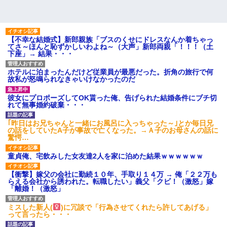
【不幸な結婚式】新郎親族「ブスのくせにドレスなんか着ちゃっ
てさ～ほんと恥ずかしいわよね～（大声」新郎両親「！！！（土
下座」→ 結果・・・
ホテルに泊まったんだけど従業員が最悪だった。折角の旅行で何
故私が怒鳴られなきゃいけなかったのだ
彼女にプロポーズしてOK貰った俺、告げられた結婚条件にブチ切
れて無事婚約破棄・・・
｢昨日はお兄ちゃんと一緒にお風呂に入っちゃった～｣とか毎日兄
の話をしていたA子が事故で亡くなった。→Ａ子のお母さんの話に
驚愕…
童貞俺、宅飲みした女友達2人を家に泊めた結果ｗｗｗｗｗｗ
【衝撃】嫁父の会社に勤続１０年、手取り１４万 → 俺「２２万も
らえる会社から誘われた。転職したい」義父「クビ！（激怒」嫁
「離婚！（激怒」
ミスした新人(
)に冗談で「行為させてくれたら許してあげる」
って言ったら・・・