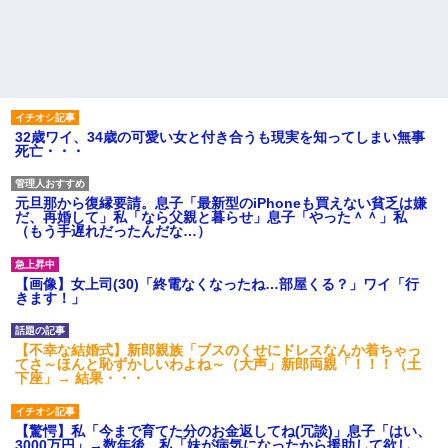
32歳ワイ、34歳の可愛い女と付き合うも現実を知ってしまい無事
死亡・・・
元旦那から復縁要請。息子「最新型のiPhoneも買えない貧乏は嫌
だ、再婚して」私「なら父親と暮らせ」息子「やった＾＾」私
（もう手遅れだったんだな…）
【画像】女上司(30)「終電なくなったね…部屋くる？」ワイ「行
きます！」
【不幸な結婚式】新郎親族「ブスのくせにドレスなんか着ちゃっ
てさ～ほんと恥ずかしいわよね～（大声」新郎両親「！！！（土
下座」→ 結果・・・
【驚愕】私「今まで育てた分のお金返してね(冗談)」息子「はい、
3000万円」→数年後。私「妹が病気になったから援助して欲し