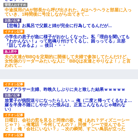
中途採用のAが部長から呼び出された。Aはヘラヘラと部屋に入っ
ていき、1時間後に号泣しながら出てきて…
【悲報】お風呂で父親と姉が完全に行為してるんだが...
小学生の息子が急に様子がおかしくなった。私「理由を聞いても
『わかんない！』って怒鳴り付けてくるし、困っってる」旦那
「話してみるよ」→ 後日・・・
夫の友達がBBQを定期的に開催して夫婦で参加してたんだけど、
女性側のリーダーみたいな人に「BBQは友達とやりなよ！」と言
われて…
ワイアラサー主婦、昨晩久しぶりに夫と致した結果ｗｗｗｗｗ
放置子が病院送りになったらしい → 俺（二度と帰ってくるなよ…
嫁を半身不随にしやがった恨みは、正直こんなもんじゃ晴れな
い）
日曜日、会社の窓を見ると同僚の姿。俺（あれ？ディズニーシー
じゃ？）→俺電話「今何してんの？」同僚「シーで並んでるこ
と！」俺「会社にいない？」→次の瞬間、すごい鳥肌が立った