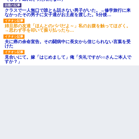
クラスで一人無口で誰とも話さない男子がいた。→修学旅行に来
なかったその男子に女子達がお土産を渡した。5分後…
姉旦那の友達「ほんとのパパだよ～」私のお腹を触ってほざく。
→思わず手を叩いて振り払ったら…
夫に癌の余命宣告。その闘病中に長女から信じられない言葉を受
けた
見合いにて。嫁「はじめまして」俺「失礼ですが○○さんご本人で
すか？」