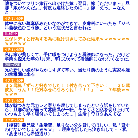
嘘をついてフリン旅行へ出かけた嫁→翌日、嫁「ただいま～」旦
那「娘がシんだよ。何度も連絡したのに…」嫁「えっ」→なん
と・・・
体中に赤い蕁麻疹みたいなのができて、皮膚科にいったら「ジベ
ル薔薇色ひこう疹」という症状だと言われた
生保レディと行為する為に駆け引きしてみた結果ｗｗｗｗｗｗｗ
ｗｗｗｗｗ
私は家が貧しくて、手に職をつけようと看護師になった。だけど
卒業を控えた年の1月末、車にひかれて看護師になれなくなった。
兄の新しい嫁がやらかしすぎて辛い。当たり前のように実家や姪
の幼稚園に来る
３２歳俺「ずっと好きでした！！付き合って下さい！」 ２５歳
彼女「うん！！絶対幸せになろうね！！！！」 → ７年後ｗｗ
ｗｗｗ
妹が嘘つきな元カレと寄りを戻してしまったという話をしていた
ら、旦那の顔が曇って雰囲気が一転。そそくさと話を切り上げて
いつもより早く寝付いてしまった…｜生活｜ワロタあんてな
【復讐】義兄嫁「生活費、足りない分を貸してほしい」私「貸す
わけないでしょｗｗｗｗ」→ 理由を話したら泣き出して・・私
（あまりにも希望通り）