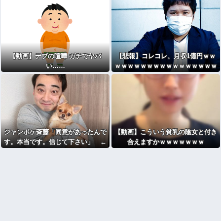
【動画】デブの喧嘩 ガチでヤバ
【悲報】コレコレ、月収1億円ｗｗ
い……
ｗｗｗｗｗｗｗｗｗｗｗｗｗｗｗｗ
ｗｗ
ジャンポケ斉藤「同意があったんで
【動画】こういう貧乳の陰女と付き
す。本当です。信じて下さい」 ←
合えますかｗｗｗｗｗｗｗ
何でこの主張が通らないの？