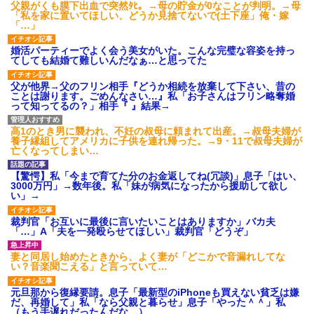
父親がくも膜下出血で突然ﾀﾋ。→母の貯金が0なことが判明。→母
私「初めて飲む味だけどなん
「私を家に置いてほしい、どうか見捨てないで(土下座」俺・嫁
のお茶？」彼「ちっ！」私「」
「…」
【GIF】JSのカンチョーワロ
タ
婚活パーティーでよく会う美女がいた。こんな完璧な容姿を持っ
てしても結婚て難しいんだなぁ…と思ってた
後続車にクラクションを鳴ら
され彼氏が逆切れ。「何クラク
ション鳴らしてんだ！降りてこ
父が他界→父のフリン相手『どうか相続を放棄して下さい、昔の
いよ！」と怒鳴りだし...
ことは謝ります。ごめんなさい…』私「お子さんはフリン略奪婚
って知ってるの？」相手『 』結果→
【衝撃】報酬100万円超の治験
募集がこちらｗｗｗｗｗ(※画像
あり)
高1のとき男に襲われ、不妊の叔母に頼まれて出産。→叔母夫婦が
【ネット騒然】惨殺されたタ
養子縁組してアメリカに子供を連れ帰った。→9・11で叔母夫婦が
ワマン頂き女子のこの動画、す
亡くなってしまい…
げえええええｗｗｗｗｗｗｗｗ
ｗｗｗ
【驚愕】私「今まで育てた分のお金返してね(冗談)」息子「はい、
【愕然】白のクラウン俺氏、
3000万円」→数年後。私「妹が病気になったから援助して欲し
高速道路左車線を制限速度で走
い」→
った結果wwwwwwwwwwww
百年の恋12-899 食べた量を
裁判官「お互いに最後に言いたいことはありますか」バカ夫
張り合ってくる
「…」A「夫を一発殴らせてほしい」裁判官「どうぞ」
【悲報】佐藤輝明・・・２軍
でも盛大にやらかす←あまり悲
妻と同居し始めたときから、よく妻が「どこかで音漏れしてな
しませないでくれ
い？音楽聞こえる」と言っていて…
元旦那から復縁要請。息子「最新型のiPhoneも買えない貧乏は嫌
だ、再婚して」私「なら父親と暮らせ」息子「やった＾＾」私
（もう手遅れだったんだな…）