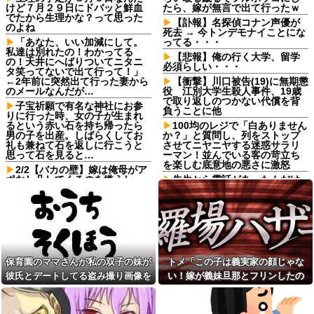
けど７月２９日にドバッと鮮血
たら、嫁が無言で出て行ったｗ
でたから生理かな？って思った
【訃報】名探偵コナン声優が
のよね
死去 → 今トンデモナイことにな
「あなた、いい加減にして。
ってる・・・
私達は別れたの！わかってる
【悲報】俺の行く大学、留学
の！天井にへばりついてニタニ
必須らしい・・・
タ笑ってないで出て行って！」
←2年前に突然出て行った妻から
【衝撃】川口被告(19)に無期懲
のメールなんだが…
役 江別大学生殺人事件、19歳
で取り返しのつかない代償を背
子宝祈願で有名な神社にお参
負うことに他
りに行った時、女の子が生まれ
るという赤い石を持ち帰ったら
100均のレジで「白ありません
男の子を出産。しばらくしてお
か？」と質問し、列をストップ
礼も兼ねて石を返しに行こうと
させてニヤニヤする迷惑サラリ
思って石を見ると…
ーマン！並んでいる客の苛立ち
を楽しむ底意地の悪さに激怒
2/2【バカの壁】嫁は俺母がア
ポなし凸してくるのを嫌うし、
先生から電話があったんだけ
母は悪意があってか平気で繰り
ど、「〜とか〜」「〜とか考え
返す。なぜ嫁姑は仲良くできな
て〜」と何度も言ってたのが耳
いんだ？なんで女って生き物は
に残ってしまった
こうもバカで感情的なのだろう
FIFAとUEFAの争いが凄まじい
か？
泥沼状態に突入、UEFAの要求を
俺を嫌う義娘は、母が危篤に
呑んだFIFAだったがUEFA側は強
なっても「会いに行かない」と
硬姿勢を崩さず……
保育園のママさんが私の双子の妹が
トメ「この子は義実家の顔じゃな
言った
【悲報】コロオギ食を広めよ
彼氏とデートしてる盗み撮り画像を
い！嫁が義妹旦那とフリンしたの
私「血まみれで何してるんで
うとして倒産した人、全く諦め
すか！？」婆さん「腕が抜けな
て居なかった
見せて「あとはわかるよね？とりあ
よ！」私「DNA鑑定します？」義妹
いのよ…助けて！」→帰宅した
亡き叔母の遺書「実は17年前
えず5万を家に持ってきて」と脅し
旦那「もちろんです」→結果…
ら玄関前がとんでもない修羅場
に従兄弟と赤ちゃんを交換し