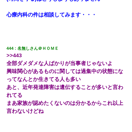
何年か前に妹は離婚している。当時生まれた姪が義弟の子じゃな
かったため妹有責での離婚になり…
心療内科の件は相談してみます・・・
【ワロタ】姉から「肉食系14才、乳丸出し、毛はうっすら生えか
け」というタイトルで画像が送られてきた
クラスで一人無口で誰とも話さない男子がいた。→修学旅行に来
なかったその男子に女子達がお土産を渡した。5分後…
444
名無しさん＠ＨＯＭＥ
>>443
小学生の息子が急に様子がおかしくなった。私「理由を聞いても
全部ダメダメな人ばかりが当事者じゃないよ
『わかんない！』って怒鳴り付けてくるし、困っってる」旦那
「話してみるよ」→ 後日・・・
興味関心があるものに関しては過集中の状態にな
ってなんとか生きてる人も多い
私「まとめ買いして冷凍ストックしてる」Ａ「ずるい！クレク
あと、近年発達障害は遺伝することが多いと言わ
レ！」私「なんでよ」Ａ「ケーチ！バーカ！」→ 後日、Ａ旦那が
凸してきた
れてる
まあ家族が認めたくないのは分かるからこれ以上
父が他界→父のフリン相手『どうか相続を放棄して下さい、昔の
言わないけどね
ことは謝ります。ごめんなさい…』私「お子さんはフリン略奪婚
って知ってるの？」相手『 』結果→