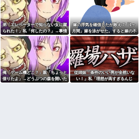
になっていて…
てきた
た」全員で家族会議を開いた結
義兄嫁「身の丈に合った暮ら
果、拍子抜けするほど〇〇な展
しをしなさいよ」私「えっ、何
開を迎えて婚約者呆然←家族の
が気に入らないの？」→義実家
絆が深すぎて修羅場にならんか
での同居生活にロを出され続け
った
弟「エレベーターで知らない女に蹴
嫁の浮気を確信したが敢えて「1ヶ
て…
高2女、高校受験に失敗して私
られた！」私「何したの？」→事情
月間」嫁を泳がせた。すると嫁の不
彼氏とのデートの会計で彼が
立に在学中→私「7万のカバンで
「端数の25円出して」正直に出
も買おうかなw」母「私立がどん
を聞いた家族全員が「それは自業自
倫がトンデモないことに...
したらこうなったwww
だけ金かかってると思ってんね
得」と呆れてしまい…
ん」 →結果
勝手に上がり込んできた義母
が息子に「おばあちゃんにはお
釣りに行く息子がご飯全部お
帰りなさいでしょ？」と言っ
にぎりにしてくれた。わずかに
た。息子は「ここは僕とママと
ビオレ薬用ハンドソープの匂い
パパのお家だから、お邪魔しま
がする
すって言...
パートの面接で号泣しながら
俺「ゲーム機どこ？」親「ちょっと
従姉妹「条件のいい男が全然いな
カフェで長時間パソコン弄っ
「ここもダメだったらもう食べ
借りたよ」→どうぶつの森を開いた
い！」私「理想が高すぎるんじ
ている奴の正体
ていけないんです」って熱弁し
てた人がいた
瞬間、村が大変なことになってい
ゃ…？」→婚活の愚痴を聞き続けた
【爆笑動画】ママさん「新し
い洗濯機買って1発目に回したら
【衝撃】川口被告(19)に無期懲
て…
結果…
コレw」←こwれwはw w w w w
役 江別大学生殺人事件、19歳
w w w w w
で取り返しのつかない代償を背
負うことに
【画像】カリスマ美容師さ
ん、ココリコ田中みたいなチー
主人の通帳を見たら、１０年
牛を大変身させた結果がこちらw
間仕送りしている女性がいた。
w w w w w w w w w w
主人に問い詰めたら、白状して...
福田雄一「新ケロロに福田組
サンダースが！サンダースが
が出ます！」→爆死 ちいかわ
私を呪ってくる！
の監督「原作に忠実に」→爆売
母が兄一家にお米を送って
れ