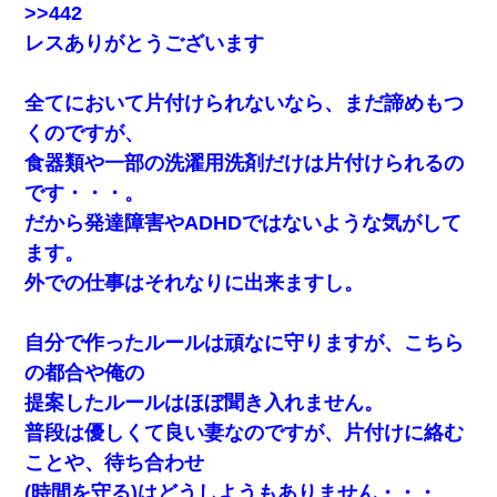
>>442
妻と同居し始めたときから、よく妻が「どこかで音漏れしてな
レスありがとうございます
い？音楽聞こえる」と言っていて…
全てにおいて片付けられないなら、まだ諦めもつ
ＤＮＡ検査『血縁関係０％』旦那「やっぱり托卵だったんだ…」
嫁「本当に身に覚えがない」「なにかの間違いだ！取り違え
くのですが、
だ！」→ 嫁「あっ」
食器類や一部の洗濯用洗剤だけは片付けられるの
です・・・。
「お前の父ちゃんは自宅警備員」とかからかわれたけど、実はと
んでもない仕事に就いていた
だから発達障害やADHDではないような気がして
ます。
ワイ144kg彼女98kgデブカップル、1年間毎日行為しまくった結
外での仕事はそれなりに出来ますし。
果
自分で作ったルールは頑なに守りますが、こちら
妻「ずっと好きだった人と一緒になりたいから、わかれてくださ
い」→離婚後、娘と実家で生活してると…
の都合や俺の
提案したルールはほぼ聞き入れません。
｢昨日はお兄ちゃんと一緒にお風呂に入っちゃった～｣とか毎日兄
普段は優しくて良い妻なのですが、片付けに絡む
の話をしていたA子が事故で亡くなった。→Ａ子のお母さんの話に
驚愕…
ことや、待ち合わせ
(時間を守る)はどうしようもありません・・・