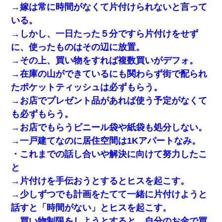
→嫁は常に時間がなくて片付けられないと言って
いる。
→しかし、一日たった５分ですら片付けをせず
に、使ったものはその辺に放置。
→その上、買い物をすれば複数買いがデフォ。
→在庫の山ができているにも関わらず街で配られ
たポケットティッシュは必ずもらう。
→お店でプレゼント品があれば使う予定がなくて
も必ずもらう。
→お店でもらうビニール袋や紙袋も処分しない。
→一戸建てなのに居住空間は1Kアパートなみ。
・これまでの話し合いや解決に向けて努力したこ
と
→片付けを手伝おうとするとヒスを起こす。
→少しずつでも計画をたてて一緒に片付けようと
話すと「時間がない」とヒスを起こす。
→買い物制限をしようとすると、自分のお金で買