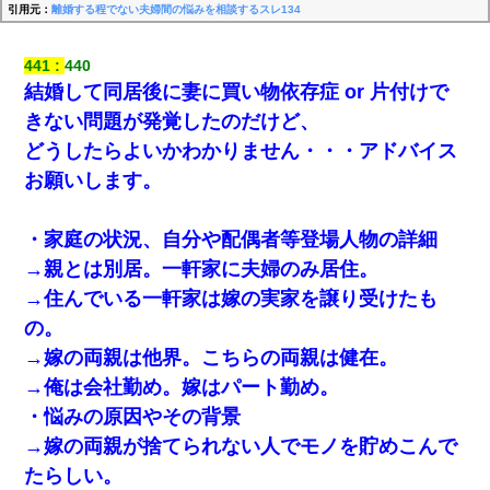
引用元：
離婚する程でない夫婦間の悩みを相談するスレ134
441
440
結婚して同居後に妻に買い物依存症 or 片付けで
きない問題が発覚したのだけど、
どうしたらよいかわかりません・・・アドバイス
お願いします。
・家庭の状況、自分や配偶者等登場人物の詳細
→親とは別居。一軒家に夫婦のみ居住。
→住んでいる一軒家は嫁の実家を譲り受けたも
の。
→嫁の両親は他界。こちらの両親は健在。
→俺は会社勤め。嫁はパート勤め。
・悩みの原因やその背景
→嫁の両親が捨てられない人でモノを貯めこんで
たらしい。