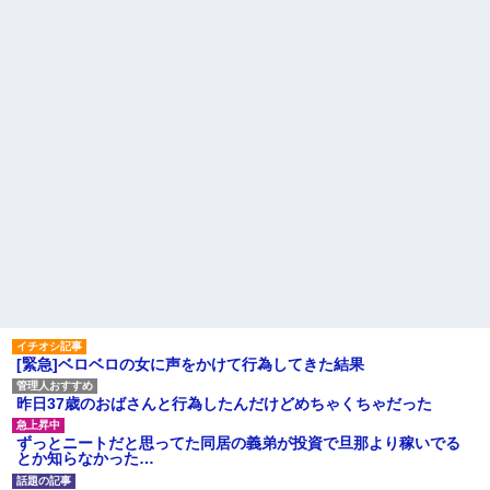
る。それを兄嫁がご近所さんに
【悲報】同性愛者女さん「女
売ってた。私「お母さんい
と付き合うの地獄すぎる、男は
る？」甥「お米の配達に行って
どうやって耐えてんの？」←コ
る」私「？配達？」姪「それ言
レは同意せざるおえないと話題
っちゃダメなんだよ！」ガチャ
に
盆正月に夫の実家に長時間滞
【復讐】 絶対に「植えてはい
在しなきゃいけないのが苦痛。
けない植物」を小学校に植えた
私「貴方は私の実家を早々に退
→20年経って見に行くと…
散する。私もそうしていいは
「！？」衝撃の光景が・・・
ず」夫「それは男だから許され
ること。女は許されない」
トメ「この子は義実家の顔じ
ゃない！嫁が義妹旦那とフリン
【切実】夫に無理と言われた
したのよ！」私「DNA鑑定しま
私の7年の無視生活、その理由が
す？」義妹旦那「もちろんで
コレｗｗｗ
す」→結果…
主な税金の成り立ちを調べて
姉「下着に違和感がある！イ
みたよ
タズラしたでしょ！？」俺「し
てないよ」←姉が寝ている間に
イタズラしたと勘違いされてい
るのだが・・・
ハードオフに売っていた4万
4000円のフィギュアがヤバすぎ
[緊急]ベロベロの女に声をかけて行為してきた結果
るｗｗｗｗｗｗ「こんな高い
の？ｗｗ」「逆に超安い」
昨日37歳のおばさんと行為したんだけどめちゃくちゃだった
私「ちょっと、人の家の金庫
触らないでよ！」キチママ『そ
こに金庫があったから、開けて
ずっとニートだと思ってた同居の義弟が投資で旦那より稼いでる
みようとしただけ☆』義兄「泥
とか知らなかった…
は出てけ！二度と来るな！」結
果・・・