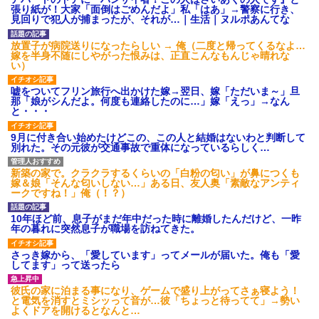
げえええええｗｗｗｗｗｗｗｗ
張り紙が！大家「面倒はごめんだよ」私「はあ」→警察に行き、
ｗｗｗ
見回りで犯人が捕まったが、それが…｜生活｜ヌルポあんてな
【愕然】白のクラウン俺氏、
高速道路左車線を制限速度で走
放置子が病院送りになったらしい → 俺（二度と帰ってくるなよ…
った結果wwwwwwwwwwww
嫁を半身不随にしやがった恨みは、正直こんなもんじゃ晴れな
百年の恋12-899 食べた量を
い）
張り合ってくる
【悲報】佐藤輝明・・・２軍
嘘をついてフリン旅行へ出かけた嫁→翌日、嫁「ただいま～」旦
でも盛大にやらかす←あまり悲
那「娘がシんだよ。何度も連絡したのに…」嫁「えっ」→なん
しませないでくれ
と・・・
9月に付き合い始めたけどこの、この人と結婚はないわと判断して
別れた。その元彼が交通事故で重体になっているらしく…
新築の家で。クラクラするくらいの「白粉の匂い」が鼻につくも
嫁＆娘「そんな匂いしない…」ある日、友人奥「素敵なアンティ
ークですね！」俺（！？）
10年ほど前、息子がまだ年中だった時に離婚したんだけど、一昨
年の暮れに突然息子が職場を訪ねてきた。
さっき嫁から、「愛しています」ってメールが届いた。俺も「愛
してます」って送ったら
彼氏の家に泊まる事になり、ゲームで盛り上がってさぁ寝よう！
と電気を消すとミシッって音が…彼「ちょっと待ってて」→勢い
よくドアを開けるとなんと…