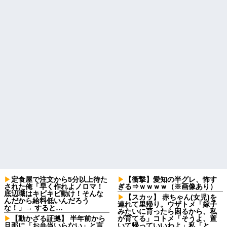
定食屋で注文から5分以上待た
【衝撃】愛知の半グレ、怖す
された俺「早く作れよノロマ！
ぎる⇒ｗｗｗｗ（※画像あり）
底辺職はキビキビ動け！そんな
【スカッ】 赤ちゃん(女児)を
んだから給料低いんだろう
連れて里帰り。ウザトメ「嫁子
な！」→ すると…
みたいに育ったら困るから、私
【動かざる証拠】 半年前から
が育てる」コトメ「そうよ、置
旦那に「お弁当いらない」と言
いて帰っていいわよ」私「と、