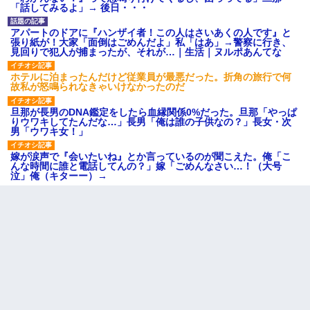
「話してみるよ」→ 後日・・・
アパートのドアに『ハンザイ者！この人はさいあくの人です』と
張り紙が！大家「面倒はごめんだよ」私「はあ」→警察に行き、
見回りで犯人が捕まったが、それが…｜生活｜ヌルポあんてな
ホテルに泊まったんだけど従業員が最悪だった。折角の旅行で何
故私が怒鳴られなきゃいけなかったのだ
旦那が長男のDNA鑑定をしたら血縁関係0%だった。旦那「やっぱ
りウワキしてたんだな…」長男「俺は誰の子供なの？」長女・次
男「ウワキ女！」
嫁が涙声で『会いたいね』とか言っているのが聞こえた。俺「こ
んな時間に誰と電話してんの？」嫁「ごめんなさい…！（大号
泣」俺（キターー）→