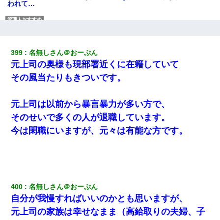
われて…
医者「糖尿病で余命1年です」 ワイ「知らんわｗどうせ死ぬなら
食べる量増やすわｗ」→結果ｗｗｗｗｗ
399
名無しさん＠おーぷん
出張中の旦那から『フリンしやがって、このクズ』と電話が。私
元上司の奥様も現部署近くに在籍していて
「本当に家まで来たの？証拠は？」旦那「俺の言葉が信じられな
いのか！」→ 離婚後
その風当たりもきついです。
【衝撃】ある工場に配属すると、女の人がみんな退職してしま
元上司は以前から暴言暴力が多い方で、
う。会社「仕事がハードだし田舎で娯楽も少ないからキツイの
か…」→ 実際は違った
そのせいで多くの人が退職しています。
今は閑職にいますが、元々は有能な方です。
彼氏の家に泊まる事になり、ゲームで盛り上がってさぁ寝よう！
と電気を消すとミシッって音が…彼「ちょっと待ってて」→勢い
よくドアを開けるとなんと…
日曜日、会社の窓を見ると同僚の姿。俺（あれ？ディズニーシー
400
名無しさん＠おーぷん
じゃ？）→俺電話「今何してんの？」同僚「シーで並んでるこ
と！」俺「会社にいない？」→次の瞬間、すごい鳥肌が立った
自分が我慢すればいいのかとも思いますが、
元上司の家族は幸せなまま（高給取りの夫婦、子