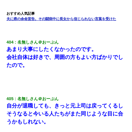
い？」
婚活パーティーでよく会う美女がいた。こんな完璧な容姿を持っ
夫に癌の余命宣告。その闘病中に長女から信じられない言葉を受けた
てしても結婚て難しいんだなぁ…と思ってた
生保レディと行為する為に駆け引きしてみた結果ｗｗｗｗｗｗｗ
404
名無しさん＠おーぷん
ｗｗｗｗｗ
あまり大事にしたくなかったのです。
会社自体は好きで、周囲の方もよい方ばかりでし
新卒の女性社員に1年半ストーカーされていた。俺「マジで怖い」
上司「話をしてみる」→女性社員「実は10数年前に…」
たので。
小学生の息子が急に様子がおかしくなった。私「理由を聞いても
『わかんない！』って怒鳴り付けてくるし、困っってる」旦那
「話してみるよ」→ 後日・・・
405
名無しさん＠おーぷん
[緊急]ベロベロの女に声をかけて行為してきた結果
自分が退職しても、きっと元上司は戻ってくるし
そうなると今いる人たちがまた同じような目に合
13歳娘が元嫁のところから逃げてきた。どう扱ったらいいのかわ
うかもしれない。
からない