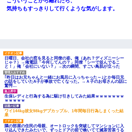
こういうことから離れたら、
気持ちもすっきりして行くような気がします。
日曜日、会社の窓を見ると同僚の姿。俺（あれ？ディズニーシー
じゃ？）→俺電話「今何してんの？」同僚「シーで並んでるこ
と！」俺「会社にいない？」→次の瞬間、すごい鳥肌が立った
｢昨日はお兄ちゃんと一緒にお風呂に入っちゃった～｣とか毎日兄
の話をしていたA子が事故で亡くなった。→Ａ子のお母さんの話に
驚愕…
生保レディと行為する為に駆け引きしてみた結果ｗｗｗｗｗｗｗ
ｗｗｗｗｗ
ワイ144kg彼女98kgデブカップル、1年間毎日行為しまくった結
果
隣の部屋の住民の母親、オートロックを突破してマンションに入
り込んできたみたいで、ずっとドアの前で喚いてて滅茶苦茶うる