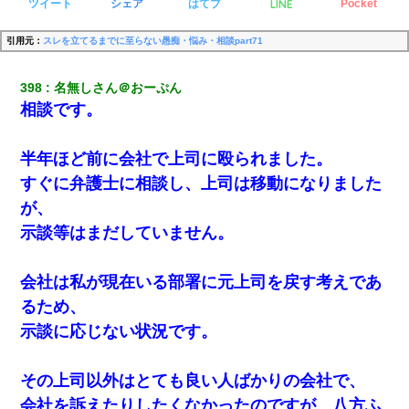
LINE
ツイート
シェア
はてブ
Pocket
引用元：
スレを立てるまでに至らない愚痴・悩み・相談part71
398
名無しさん＠おーぷん
相談です。
半年ほど前に会社で上司に殴られました。
すぐに弁護士に相談し、上司は移動になりました
が、
示談等はまだしていません。
会社は私が現在いる部署に元上司を戻す考えであ
るため、
示談に応じない状況です。
その上司以外はとても良い人ばかりの会社で、
会社を訴えたりしたくなかったのですが、八方ふ