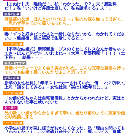
【まぬけ】夫「離婚だ！」私「わかった。で？」夫「慰謝料
だ！」私「いいけど弁護士通して。私も請求する」夫「」
姉旦那の友達「ほんとのパパだよ～」私のお腹を触ってほざく。
→思わず手を叩いて振り払ったら…
妻「ずっと好きだった人と一緒になりたいから、わかれてくださ
い」→離婚後、娘と実家で生活してると…
【不幸な結婚式】新郎親族「ブスのくせにドレスなんか着ちゃっ
てさ～ほんと恥ずかしいわよね～（大声」新郎両親「！！！（土
下座」→ 結果・・・
婚活パーティーでよく会う美女がいた。こんな完璧な容姿を持っ
てしても結婚て難しいんだなぁ…と思ってた
新卒の女性社員に1年半ストーカーされていた。俺「マジで怖い」
上司「話をしてみる」→女性社員「実は10数年前に…」
「お前の父ちゃんは自宅警備員」とかからかわれたけど、実はと
んでもない仕事に就いていた
兄の新しい嫁がやらかしすぎて辛い。当たり前のように実家や姪
の幼稚園に来る
小学生の息子が急に様子がおかしくなった。私「理由を聞いても
『わかんない！』って怒鳴り付けてくるし、困っってる」旦那