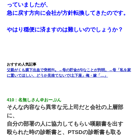
っていましたが、
急に戻す方向に会社が方針転換してきたのです。
やはり穏便に済ますのは難しいのでしょうか？
父親がくも膜下出血で突然ﾀﾋ。→母の貯金が0なことが判明。→母「私を家
に置いてほしい、どうか見捨てないで(土下座」俺・嫁「…」
410
名無しさん＠おーぷん
そんな内容なら異常な元上司だと会社の上層部
に、
自分の部署の人に協力してもらい嘆願書を出す
殴られた時の診断書と、PTSDの診断書も取る