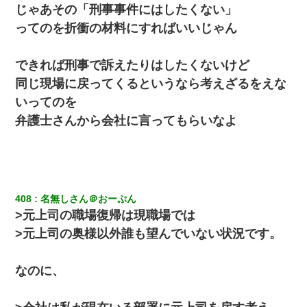
じゃあその「刑事事件にはしたくない」
アパートのドアに『ハンザイ者！この人はさいあくの人です』と
張り紙が！大家「面倒はごめんだよ」私「はあ」→警察に行き、
ってのを折衝の材料にすればいいじゃん
見回りで犯人が捕まったが、それが…｜生活｜ヌルポあんてな
できれば刑事で訴えたりはしたくないけど
嫁が涙声で『会いたいね』とか言っているのが聞こえた。俺「こ
んな時間に誰と電話してんの？」嫁「ごめんなさい…！（大号
同じ現場に戻ってくるというなら考えざるをえな
泣」俺（キターー）→
いってのを
弁護士さんから会社に言ってもらいなよ
嫁が弁護士を連れてきて「悪いと思うなら慰謝料を払って離婚し
ろ」→ 俺「完全に恐喝になってますね」「お前、これが詐欺だっ
て知ってる？」
408
名無しさん＠おーぷん
>元上司の職場復帰は現職場では
>元上司の奥様以外誰も望んでいない状況です。
なのに、