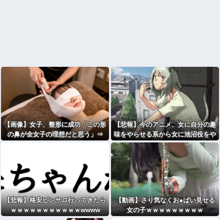
【画像】女子、整形に成功「この形
【悲報】今のアニメ、女に自分の趣
の鼻が全女子の理想だと思う」⇒
味をやらせる系から女に池沼役をや
らせる系へ変化
【悲報】格安ピンサロ行ってきたら
【動画】さり気なくお●ぱい見せる
ｗｗｗｗｗｗｗｗｗｗｗwwww
女の子ｗｗｗｗｗｗｗｗｗ