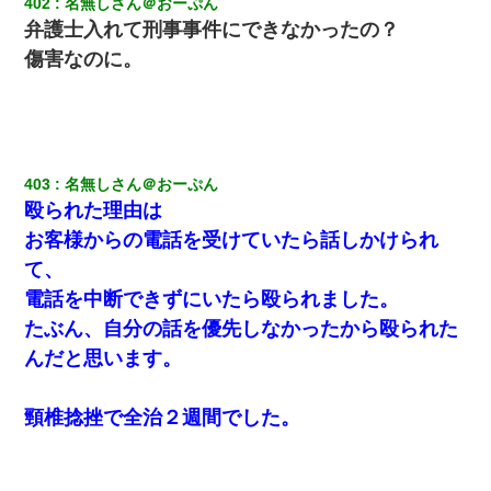
402
名無しさん＠おーぷん
日航機墜落事故の「ここからは日本語で大丈夫ですよ〜」の絶望
弁護士入れて刑事事件にできなかったの？
感がヤバイ・・・
傷害なのに。
私『貯金貯まったし、やっと家建てられるね！』夫「実家を二世
帯住宅にした。それに貯金使った」→私『離婚しよう』夫「え
っ」私『使った貯金はあげるから』→すると…
【衝撃】嫁父の会社に勤続１０年、手取り１４万 → 俺「２２万も
403
名無しさん＠おーぷん
らえる会社から誘われた。転職したい」義父「クビ！（激怒」嫁
殴られた理由は
「離婚！（激怒」
お客様からの電話を受けていたら話しかけられ
て、
ナンパにほいほい付いていった私、地獄に落ちる
電話を中断できずにいたら殴られました。
たぶん、自分の話を優先しなかったから殴られた
「お前の父ちゃんは自宅警備員」とかからかわれたけど、実はと
んでもない仕事に就いていた
んだと思います。
姉旦那の友達「ほんとのパパだよ～」私のお腹を触ってほざく。
頸椎捻挫で全治２週間でした。
→思わず手を叩いて振り払ったら…
彼にプロポーズされたんだけど、実は資産家だと知って婚約破棄
した。B子「A男くんと別れたって本当？私が付き合ってもい