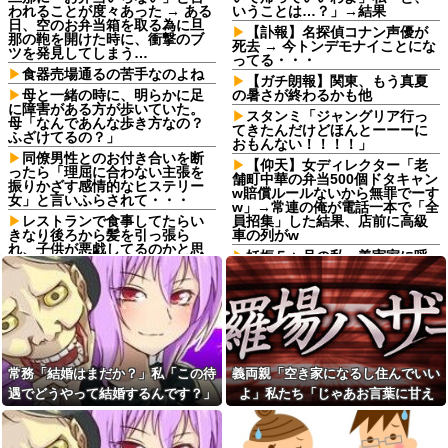
われることが度々あった → ある
いうことは…？」→結果
日、空のお弁当箱を取る為に旦
【訃報】名探偵コナン声優が
那の鞄を開けた時に、衝撃のブ
死去 → 今トンデモナイことにな
ツを発見してしまう…
ってる・・・
食器売場通るの苦手なのよね
【ガチ朗報】関東、もう真夏
母と一緒の時に、明らかに足
の暑さが終わるかも他
に障害がある方が歩いていた。
スタンミ「ジャングリア行っ
母「なんであんな歩き方なの？
てきたんだけどほんとーーーに
ふざけてるの？」
おもんない！！！！」
同僚男性とのお付き合いを断
【仰天】女ディレクター「老
ったら「理屈に合わない主張を
舗町中華の弁当500個ドタキャン
振りかざす感情的なヒステリー
w賠償ルールないから無罪でーす
女」と言いふらされて・・・
w」→常連の俺が電話一本で「全
レストランで食事してたらい
員招集」した結果、店前に高級
きなり後ろから髪を引っ張ら
車の列がw
れ、子供が悪戯してるのかと思
妊娠５ヶ月の私、義実家に呼
い注意しようと振り向こうとし
ばれて行ってきた。治療を経て
たら耳元でハサミの音がした！...
妊娠５ヶ月になった義妹を引き
姉は馬鹿。初めて外走ってガ
合いに出され、トメから放たれ
ソスタに給油に行った時に車体
た「耳を疑う理不尽すぎる一
やガラスにガソリンかけるレベ
言」に愕然←妊娠時期の操作と
ルの馬鹿
か超能力者かよ
私には車いすの友人がいるん
日頃から「泥棒の9割は韓国
常務「結婚はまだか？」私「この待
義両親「空き家になるし住んでいい
だけど、無給で尽くすことに疲
人」と嫌韓発言を繰り返すト
れてしまった。自分のええかっ
メ！冬ソナにハマり私のヨン様
遇でどうやって結婚するんです？」
よ」私たち「じゃあお言葉に甘え
こしいで、自分が潰れそう
グッズを勝手に持ち出したの
→飲み会で本音を返したら場が静ま
て…」→引っ越した途端、予想外の
で、トメ自身の「あの自論」で
妻の実家の前を通ると庭に大
撃退したったｗｗ←矛盾だらけ
り返って…
出来事が待っていて…
きな穴が。びっくりして近寄る
のトメにブーメラン刺さりまく