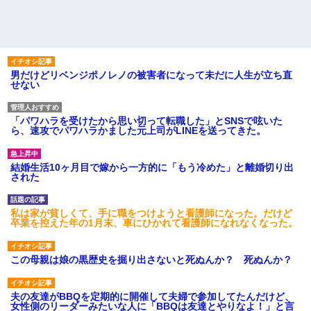
男だけどリベンジポノレノの被害者になって未だに人生が立ち直
せない
「パワハラを受けたから思い切って転職した」とSNSで呟いた
ら、速攻でパワハラかました元上司がLINEを送ってきた。
結婚生活10ヶ月目で嫁から一方的に「もう冷めた」と離婚切り出
された
私は家が貧しくて、手に職をつけようと看護師になった。だけど
卒業を控えた年の1月末、車にひかれて看護師になれなくなった。
この母親は娘の黒歴史を掘り出さないと死ぬんか？ 死ぬんか？
夫の友達がBBQを定期的に開催して夫婦で参加してたんだけど、
女性側のリーダーみたいな人に「BBQは友達とやりなよ！」と言