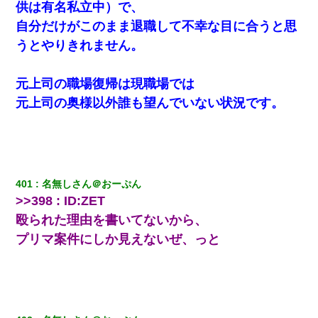
私「結婚やめるわ」 婚約者「え？なんでなんで？」 → 放置した
供は有名私立中）で、
結果…｜生活｜ワロタあんてな
自分だけがこのまま退職して不幸な目に合うと思
うとやりきれません。
【悲報】お風呂で父親と姉が完全に行為してるんだが...
元上司の職場復帰は現職場では
わい(42)渋谷の夜のサービスで19の女の子にゴックンさせた結果
ｗｗｗｗｗｗｗｗ
元上司の奥様以外誰も望んでいない状況です。
元旦那から復縁要請。息子「最新型のiPhoneも買えない貧乏は嫌
だ、再婚して」私「なら父親と暮らせ」息子「やった＾＾」私
（もう手遅れだったんだな…）
401
名無しさん＠おーぷん
兄の新しい嫁がやらかしすぎて辛い。当たり前のように実家や姪
の幼稚園に来る
>>398 : ID:ZET
殴られた理由を書いてないから、
【修羅場】彼女親「カスな家柄のヤツなんかと家族になるのはご
プリマ案件にしか見えないぜ、っと
めんだ」俺「じゃあ別れます…」→ 彼女「なんで言い返してくれ
なかったの？（泣」
【衝撃】ヤンキー女に「サせて」って言った結果