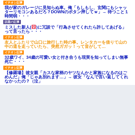
我が家のガレージに見知らぬ車。俺「もしもし、玄関にもシャッ
ターリモコンあるだろ？DOWNのボタン押してｗ」→ 待つこと１
時間弱・・・
ミスした新人(
)に冗談で「行為させてくれたら許してあげる」
って言ったら・・・
友人とふたりで山口に旅行した時の事。レンタカーを借りて山の
中の道を走っていたら、突然ガガッ！って音がして…
32歳ワイ、34歳の可愛い女と付き合うも現実を知ってしまい無事
死亡・・・
【修羅場】彼女親「カスな家柄のヤツなんかと家族になるのはご
めんだ」俺「じゃあ別れます…」→ 彼女「なんで言い返してくれ
なかったの？（泣」