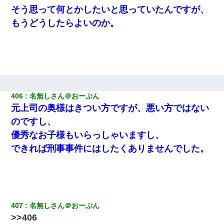
【画像】女の子「お母さん！！私ようやくファッションモデルに
そう思って何とかしたいと思っていたんですが、
選ばれたの！絶対見に来てね！」→悲しい結果がこれ・・・
もうどうしたらよいのか。
【クズ】昔、兄がお見合いして「ブスすぎｗｗｗ」と断った女性
が、兄の同級生と結婚。それを知った兄は荒れ狂い、｢嫁さん、俺
のお古ですが気分はどう？」とメールを送った→
【驚愕】私「今まで育てた分のお金返してね(冗談)」息子「はい、
3000万円」→数年後。私「妹が病気になったから援助して欲し
い」→
406
名無しさん＠おーぷん
元上司の奥様はきつい方ですが、悪い方ではない
のですし、
【報告者がキチ】嫁「妊娠した」俺『それじゃあ皆に祝ってもら
おう』友人達を家に連れ帰ってホームパーティー→俺『皆に祝え
優秀なお子様もいらっしゃいますし、
てもらえて良かったな！』→
できれば刑事事件にはしたくありませんでした。
妻と同居し始めたときから、よく妻が「どこかで音漏れしてな
い？音楽聞こえる」と言っていて…
【衝撃】婚約者「兄と結婚はするけど嫁入りするわけじゃない。
お互い干渉はしないようにしましょう」→ その後に結納金の話を
407
名無しさん＠おーぷん
したので、母が・・・
>>406