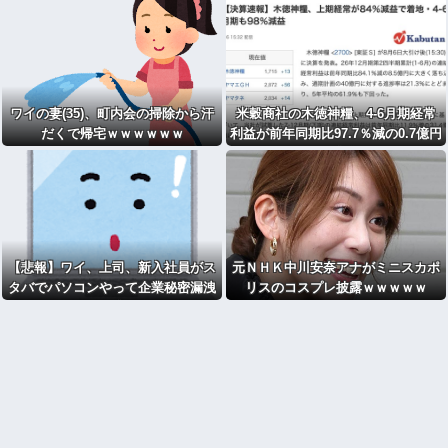
ワイの妻(35)、町内会の掃除から汗
米穀商社の木徳神糧、4-6月期経常
だくで帰宅ｗｗｗｗｗｗ
利益が前年同期比97.7％減の0.7億円
に減益
【悲報】ワイ、上司、新入社員がス
元ＮＨＫ中川安奈アナがミニスカポ
タバでパソコンやって企業秘密漏洩
リスのコスプレ披露ｗｗｗｗｗ
したから泣かした