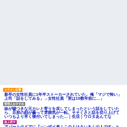
【画像】令和最新版のあのち
ｗｗｗｗｗｗ
ゃん、可愛過ぎてワイらにブッ
コトメの結婚式で、知らない
刺さりまくりw w w w w w
間にお祝いの歌を弾き語りする
ワイの妻(35)、町内会の掃除か
事になってた
ら汗だくで帰宅ｗｗｗｗｗｗ
旦那の同僚女が旦那の元カ
ハードオフに売っていた4万
ノ。なのにしょっちゅうペアで
4000円のフィギュアがヤバすぎ
仕事してて遅くまで残業したり
るｗｗｗｗｗｗ「こんな高い
二人で出張に行ったり。なんで
の？ｗｗ」「逆に超安い」
「今度の出張は一人で行く」っ
て嘘つくのかな
私「ちょっと、人の家の金庫
触らないでよ！」キチママ『そ
休んだ翌日、先輩パートに申
こに金庫があったから、開けて
し送りあるかと確認したらいき
みようとしただけ☆』義兄「泥
なりキレられた。このパートの
は出てけ！二度と来るな！」結
性格悪くないか？
果・・・
【速報】専門家「イオンモー
私「初めて飲む味だけどなん
ル熊本の爆心地に”こんなも
のお茶？」彼「ちっ！」私「」
の”があったんだけど…」
【GIF】JSのカンチョーワロ
主な税金の成り立ちを調べて
タ
みたよ
後続車にクラクションを鳴ら
され彼氏が逆切れ。「何クラク
新卒の女性社員に1年半ストーカーされていた。俺「マジで怖い」
ション鳴らしてんだ！降りてこ
上司「話をしてみる」→女性社員「実は10数年前に…」
いよ！」と怒鳴りだし...
【衝撃】報酬100万円超の治験
妹が嘘つきな元カレと寄りを戻してしまったという話をしていた
募集がこちらｗｗｗｗｗ(※画像
ら、旦那の顔が曇って雰囲気が一転。そそくさと話を切り上げて
あり)
いつもより早く寝付いてしまった…｜生活｜ワロタあんてな
【ネット騒然】惨殺されたタ
ワマン頂き女子のこの動画、す
アパートのドアに『ハンザイ者！この人はさいあくの人です』と