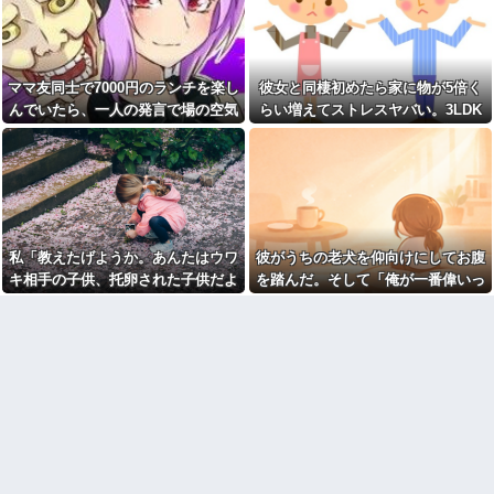
と穴の中に嫁がいて...
り
コネで中途採用された取引先
【復縁】20年越しの感動再
の息子、常識がないどころかガ
婚！嫁の涙のワケとは？ｗｗｗ
チヤバい奴
ｗ
離婚した元妻が突然失踪して
ママ友同士で7000円のランチを楽し
彼女と同棲初めたら家に物が5倍く
【ドン引き】嫁に介護押しつ
しまった。娘の母親でもある相
けてたら家追い出されて更地に
んでいたら、一人の発言で場の空気
らい増えてストレスヤバい。3LDK
手だから放っておけず連絡を探
された話…
すことに…
が凍りついた。その理由とは…
で余裕だろと思ってたけど全部埋め
妻の浮氣が発覚。俺「離婚
おばさんの一人旅
やがった
だ」妻の謝罪と子供の願いに根
【画像】アイドルのオフ会の
負けして再構築し、２週間後に
光景、レベチw w w w w w w w
また浮気。俺「今度こそ離婚
w w w
だ」妻「離婚するなら飛び降り
る！」俺「ご自由に＾＾」→結
【ファ！？】面接官「日本に
果
刀鍛冶は何人いるか推定してく
私「教えたげようか。あんたはウワ
彼がうちの老犬を仰向けにしてお腹
ださい」 俺「188人です」 面
【衝撃】同日の同時刻に病気
接官「どういう風に考えました
の男性と事故の男性が救急搬送
キ相手の子供、托卵された子供だよ
を踏んだ。そして「俺が一番偉いっ
か？」 俺「知ってました」→
されて来た。最初に運ばれて来
ｗ」A「いい加減なこというな！」
てわかって、おとなしくしてるだ
この後『こう』なったんだがマ
たのは事故の男?生で、イケメン
ジで納得いかない！！！！！
だったが中身ザンネン。もう1人
私「みんな知ってるよ？かわいそう
ろ」と…
は┐(-｡ｰ;)┌ﾔﾚﾔﾚ
【画像】宇垣美里「学生時代
だから言ってないだけｗ」 → そ
は全然モテなかったです」←こ
取り放題でてんこ盛りにして
してAはA母に確認してしまう……..
れほんまかぁ？w w w w w w w
るのはまあ見かけるが持ち帰り
w
はなしでしょう、、、
【画像】タトゥーだらけの美
女「赤ちゃん抱っこしてみま
人海鮮料理人、現る！！←コレ
すか～？w」ワイ（やめろおおお
はセクシー過ぎてワイらにブッ
おおおおおおおおおおお）
刺さりまくりw w w w w w w w
【画像】このボケて、破壊力
w
ありすぎてクッソワロタｗｗｗ