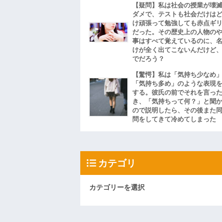
【疑問】私は社会の授業が壊
ダメで、テストも社会だけは
け頑張って勉強しても赤点ギ
だった。その歴史上の人物の
事はすべて覚えているのに、
けが全く出てこないんだけど
でだろう？
【驚愕】私は「気持ち少なめ
「気持ち多め」のような表現
する。彼氏の前でそれを言っ
き、「気持ちって何？」と聞
ので説明したら、その後また
問をしてきて冷めてしまった
カテゴリ