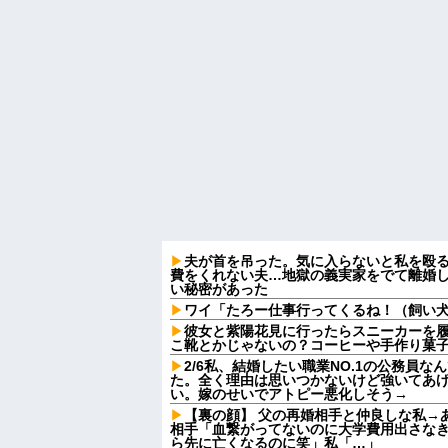
夫が首を吊った。気に入らないと私を殴
費をくれない夫…地獄の義実家をでて離婚
い秘密があった
ワイ「たろー仕事行ってくるね！（飼い
彼女と紫陽花見に行ったらスニーカーを
こ靴とかじゃないの？コーヒーや手作り菓
2/6私、結婚したい職業NO.1の公務員
た。全く理由は思いつかないけど強いてあ
い。嫁のせいでアトピー悪化しそう→
【裏の顔】 父の再婚相手と仲良しな私→
相手「血繋がってないのに大学費用出さな
ら先に亡くなるのに笑」私「…」