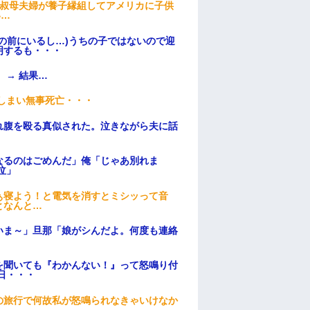
→叔母夫婦が養子縁組してアメリカに子供
い…
の前にいるし…)うちの子ではないので迎
明するも・・・
 → 結果…
てしまい無事死亡・・・
れ腹を殴る真似された。泣きながら夫に話
なるのはごめんだ」俺「じゃあ別れま
泣」
ぁ寝よう！と電気を消すとミシッって音
となんと…
いま～」旦那「娘がシんだよ。何度も連絡
を聞いても『わかんない！』って怒鳴り付
日・・・
の旅行で何故私が怒鳴られなきゃいけなか