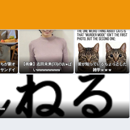
みちが新オ
【画像】志田未来(33)のお●ぱ
皆が知っているちょっとした
、サンドイ
いwwwwwwww
雑学ｗｗｗ
wwwwww
wwwwww
ww