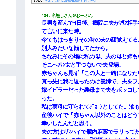
引用元：
今までにあった修羅場を語れ【その24】
434
名無しさん＠おーぷん
長男を産んで4日後、病院に夫がﾌﾘﾝ相
て言いに来た時。
今でもはっきりその時の夫の顔覚えてる
別人みたいな顔してたから。
ちなみにその場に私の母、夫の母と姉も
そこへﾌﾘﾝ女と手つないで夫登場。
赤ちゃんも見ず「この人と一緒になりたい
真っ先に我に返ったのは義姉で、夫をフ
嫁イビラーだった義母まで夫をボッコし
った。
私は実母に守られてﾎﾟｶｰﾝとしてた。涙
産後ハイで「赤ちゃん以外のことはどう
幸いしたんだと思う。
夫の方はﾌﾘﾝハイで脳内麻薬でラリって