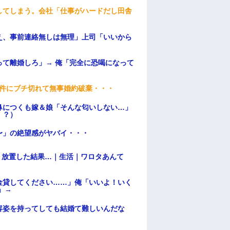
してしまう。会社「仕事がハードだし田舎
え、事前連絡無しは無理」上司「いいから
て離婚しろ」→ 俺「完全に恐喝になって
条件にブチ切れて無事婚約破棄・・・
鼻につくも嫁＆娘「そんな匂いしない…」
！？）
〜」の絶望感がヤバイ・・・
→ 放置した結果…｜生活｜ワロタあんて
金貸してください……」俺「いいよ！いく
」→
容姿を持ってしても結婚て難しいんだな