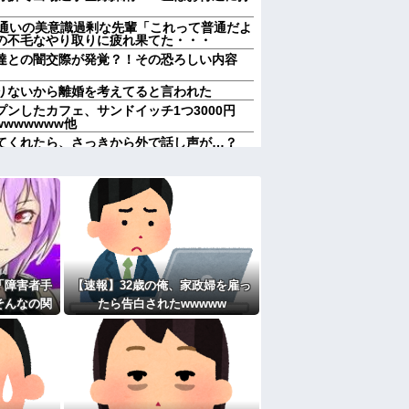
ム通いの美意識過剰な先輩「これって普通だよ
の不毛なやり取りに疲れ果てた・・・
達との闇交際が発覚？！その恐ろしい内容
りないから離婚を考えてると言われた
ンしたカフェ、サンドイッチ1つ3000円
wwwwwww他
てくれたら、さっきから外で話し声が…？
けどなぁ」私(一体誰だよ?!)→夜、友人と
！！！！
レス事件」夫は正しかったのに、なぜ喧嘩は
称するクチャラー義母の汚い食べ方に限界
れていいよなぁ。俺なんか忙しくて寝る暇ね
ＶＤコピっといてよ」
「障害者手
【速報】32歳の俺、家政婦を雇っ
果…元妻の裏切りが判明！！！その理由がこ
そんなの関
たら告白されたwwwww
女子がヒワイなことを言われてショックを受
びせられた
して…
週２で遊びに行くって多いかな？遅くても21
たよ