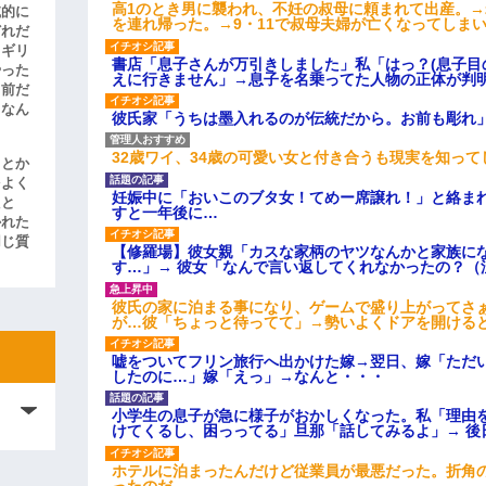
高1のとき男に襲われ、不妊の叔母に頼まれて出産。
滅的に
を連れ帰った。→9・11で叔母夫婦が亡くなってしま
どれだ
リギリ
書店「息子さんが万引きしました」私「はっ？(息子目
やった
えに行きません」→息子を名乗ってた人物の正体が判
名前だ
、なん
彼氏家「うちは墨入れるのが伝統だから。お前も彫れ」
32歳ワイ、34歳の可愛い女と付き合うも現実を知っ
」とか
をよく
妊娠中に「おいこのブタ女！てめー席譲れ！」と絡ま
たと
すと一年後に…
かれた
同じ質
【修羅場】彼女親「カスな家柄のヤツなんかと家族に
す…」→ 彼女「なんで言い返してくれなかったの？（
彼氏の家に泊まる事になり、ゲームで盛り上がってさ
が…彼「ちょっと待ってて」→勢いよくドアを開ける
嘘をついてフリン旅行へ出かけた嫁→翌日、嫁「ただ
したのに…」嫁「えっ」→なんと・・・
小学生の息子が急に様子がおかしくなった。私「理由
けてくるし、困っってる」旦那「話してみるよ」→ 後
ホテルに泊まったんだけど従業員が最悪だった。折角
ったのだ