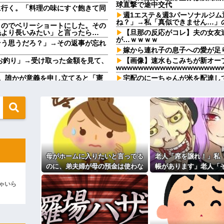
球直撃で途中交代
に行く。「料理の味にすぐ飽きて同
週1エステ＆週3パーソナルジ
ね？」→私「真似できません…」
うのでベリーショートにした。その
毛より長いみたい」と言ったら…
【旦那の反応がコレ】夫の女友
が…ｗｗｗｗ
そう思うだろ？」→その返事が忘れ
嫁から連れ子の息子への愛が足
、お釣り」→受け取った金額を見て、
【画像】速水もこみちが新オープ
wwwwwwwwwwwwwwwwwww
。誰かが意義を申し立てると「憲
宅配のにーちゃんが米を配達し
..
「おすそ分けなら五キロで良いんだ
飲んでいたらピンポーン→結果
メと二世帯住宅を建て、「２F(夫婦
束をしたが、早速破って2Fに上
なんなのよ！！！すごいわ掃除
【ネット史】「鏡の中のアクト
間に、後ろに並んでいた外国人風の
終わらなかったのか
（うっぜぇ。引き落としキャンセ
【胸糞】「食に執着がない」自
クソ男「専業主婦は昼間寝てら
←これが流行らなかった理由
ーもん。どうせ暇でしょ？俺のＤ
ｗｗｗｗｗｗｗｗｗ
母がホームに入りたいと言ってる
老人「席を譲れ！」私
【驚愕】養育費を払い続けた結
ますか？」ワイ喪主「直葬で(即
れｗｗｗｗ
のに、弟夫婦が母の預金は使わな
帳があります」老人「
職場で電話を取った新入社員の
いでと言ってきた。我が弟ながら
係ない！」→暴言を浴
82kgにwwwwwwww
けたことがあった
ゃいら
情けなくて溜息が出る
直後、周囲が動き出
るのか分かんない奴はモテない奴確定
既婚女性が夫に夕飯も用意せず
？？？
時には帰宅してるんだけど
地も、財産はすべて私が継ぐ。相続
主な税金の成り立ちを調べてみ
 → 数年後、復讐のチャンスが