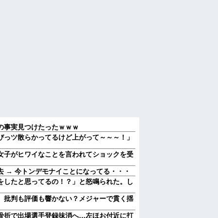
の事実見つけたったｗｗｗ
びっツ散らかってるけど上がって～～～！」
女子がヒワイなことを言われてショックを受
 → 今トンデモナイことになってる・・・
をしたと思ってるの！？」と怒鳴られた。し
 批判も評価も響かない？メジャーで貫く揺
骨折で出場選手登録抹消へ…左ほお付近に打