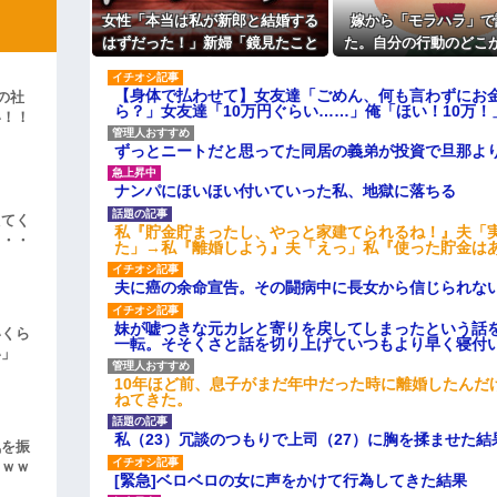
女性「本当は私が新郎と結婚する
嫁から「モラハラ」で
ィギュアがヤバすぎるｗｗｗｗｗｗ
はずだった！」新婦「鏡見たこと
た。自分の行動のどこ
よ！」キチママ『そこに金庫があっ
ある？」→披露宴が一瞬で騒然と
なのかわからないから
「泥は出てけ！二度と来るな！」結
なって…
い
【身体で払わせて】女友達「ごめん、何も言わずにお
の社
ら？」女友達「10万円ぐらい……」俺「ほい！10万！
彼「ちっ！」私「」
い！！
」
ずっとニートだと思ってた同居の義弟が投資で旦那よ
逆切れ。「何クラクション鳴らして
ナンパにほいほい付いていった私、地獄に落ちる
らｗｗｗｗｗ(※画像あり)
えてく
女子のこの動画、すげえええええｗ
私『貯金貯まったし、やっと家建てられるね！』夫「
・・・
た」→私『離婚しよう』夫「えっ」私『使った貯金は
車線を制限速度で走った結果
夫に癌の余命宣告。その闘病中に長女から信じられな
くる
妹が嘘つきな元カレと寄りを戻してしまったという話
やらかす←あまり悲しませないでく
いくら
一転。そそくさと話を切り上げていつもより早く寝付
い」
10年ほど前、息子がまだ年中だった時に離婚したんだ
ねてきた。
私（23）冗談のつもりで上司（27）に胸を揉ませた結
気を振
ｗｗｗ
[緊急]ベロベロの女に声をかけて行為してきた結果