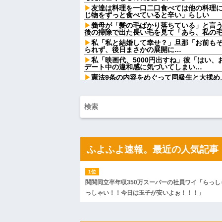
友達は料理を一口二口食べては他の料理
じ物をずっと食べていると辛い」らしい
義母が「髪の毛ばかり落ちている」と言
後の掃除で出た長い毛を見て「あら、私の
私「私と結婚して幸せ？」旦那「お前も
られず、後日まさかの展開に…
私「映画代、5000円出すね」彼「はい
デート中の違和感に気づいてしまい…
憲法9条の内容をめぐって同級生と大揉め
法に逆らうなやハンザイ者www」とかほざき.
【しまった…】 コトメに追い出されたト
のエリア)には絶対に上がらない」という約
が...
ATMで俺が暗証番号を入力し終わった瞬
女がこちらに荷物をばらまきやがった。俺
ル...
チー牛「デブの事豚丼って呼ぼうぜ！」
ふよふよ速報。最近の人気記事
【悲報】「美人すぎる県警本部長」失職
【衝撃】葬儀屋「火葬プランはどうなさい
答)」→結果ァw w w w w w w w w w
【朗報】寺田心、週6ジム通いで体重62kg→
関関同立卒年収350万スーパーの社員ワイ「らっし
【画像】このLINEでなんで女が怒って
っしゃい！！今日は玉子が安いよぉ！！！」
らしい←お前らは勿論わかるよな？？？？
妹と差をつけて育てられた。妹「家も土
は放棄して」母「うんうん」私「わかった」