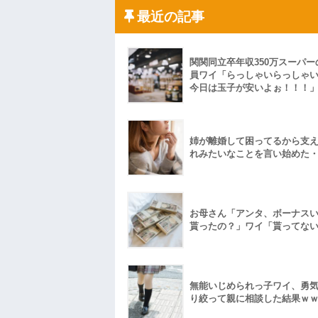
や...
最近の記事
ハードオフに売っていた4万4000円のフ
「こんな高いの？ｗｗ」「逆に超安い」
私「ちょっと、人の家の金庫触らないで
たから、開けてみようとしただけ☆』義兄
果・・・
関関同立卒年収350万スーパー
私「初めて飲む味だけどなんのお茶？」
員ワイ「らっしゃいらっしゃ
今日は玉子が安いよぉ！！！
【GIF】JSのカンチョーワロタ
後続車にクラクションを鳴らされ彼氏が
んだ！降りてこいよ！」と怒鳴りだし...
【衝撃】報酬100万円超の治験募集がこち
姉が離婚して困ってるから支
【ネット騒然】惨殺されたタワマン頂き
れみたいなことを言い始めた
ｗｗｗｗｗｗｗｗｗｗ
【愕然】白のクラウン俺氏、高速道路左
wwwwwwwwwwww
百年の恋12-899 食べた量を張り合って
【悲報】佐藤輝明・・・２軍でも盛大に
お母さん「アンタ、ボーナス
れ
貰ったの？」ワイ「貰ってな
無能いじめられっ子ワイ、勇
り絞って親に相談した結果ｗ