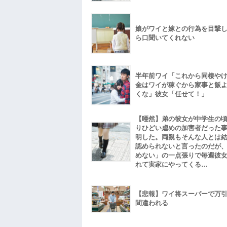
娘がワイと嫁との行為を目撃
ら口聞いてくれない
半年前ワイ「これから同棲や
金はワイが稼ぐから家事と飯
くな」彼女「任せて！」
【唖然】弟の彼女が中学生の
りひどい虐めの加害者だった
明した。両親もそんな人とは
認められないと言ったのだが
めない」の一点張りで毎週彼
れて実家にやってくる…
【悲報】ワイ将スーパーで万
間違われる