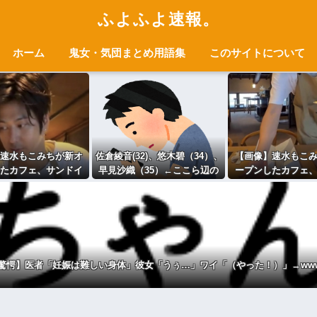
ふよふよ速報。
ホーム
鬼女・気団まとめ用語集
このサイトについて
速水もこみちが新オ
佐倉綾音(32)、悠木碧（34）、
【画像】速水もこ
たカフェ、サンドイ
早見沙織（35）←ここら辺の
ープンしたカフェ
000円ｗｗｗｗｗｗｗ
独身ベテラン声優ｗｗｗ
ッチ1つ3000円www
ｗｗｗｗｗｗ
wwwwwwwwwww
驚愕】医者「妊娠は難しい身体」彼女「うぅ…」ワイ「（やった！）」→ww