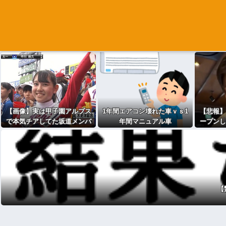
【画像】実は甲子園アルプス
1年間エアコン壊れた車ｖｓ1
【悲報】
で本気チアしてた坂道メンバ
年間マニュアル車
ープンし
ーたち
ッチ1つ3
【