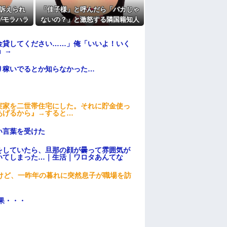
訴えられ
「佳子様」と呼んだら「バカじゃ
がモラハラ
ないの？」と激怒する隣国籍知人
教えてほし
⇒正論で返したら大炎上w
金貸してください……」俺「いいよ！いく
」→
り稼いでるとか知らなかった…
実家を二世帯住宅にした。それに貯金使っ
あげるから』→すると…
い言葉を受けた
をしていたら、旦那の顔が曇って雰囲気が
いてしまった…｜生活｜ワロタあんてな
けど、一昨年の暮れに突然息子が職場を訪
果・・・