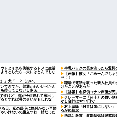
るウトとそれを傍観するトメに生活
牛乳パックの長さ測ったら驚愕
しようとしたら…夫にはとんでもな
【画像】彼女「ごめーん♡ちょ
⇒！！
犬）」犬「…？（ぷい」
職場で電話を取った新入社員の
履いてきてた。普通かわいいぺたん
けたことがあった
子も持ってこないしさぁ…
【訃報】名探偵コナン声優が死去
なんですけど、嫁が子供連れて家出し
クレーマーに「何十万の買い物
げるとすれば母のせいかもしれな
かし合計は9217円で…
村上宗隆「雑音は気にしない」
ある日、私の帰宅に気付かない再婚
るがぬ信念
きゃいけないの腹立つわ…姑だった
西武に激震 渡部聖弥は眼窩底