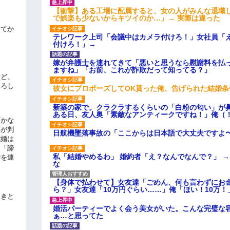
【衝撃】ある工場に配属すると、女の人がみんな退職
で娯楽も少ないからキツイのか…」→ 実際は違った
してか
テレワーク上司「会議中はカメラ付けろ！」女社員「
付けろ！」→
嫁が弁護士を連れてきて「悪いと思うなら慰謝料を払っ
ますね」「お前、これが詐欺だって知ってる？」
けど、
よろし
彼女にプロポーズしてOK貰った俺、告げられた結婚
新築の家で。クラクラするくらいの「白粉の匂い」が
ある日、友人奥「素敵なアンティークですね！」俺（
頃かな
事が判
日航機墜落事故の「ここからは日本語で大丈夫ですよ
結婚は
、「諦
私「結婚やめるわ」 婚約者「え？なんでなんで？」 
女を連
な
【身体で払わせて】女友達「ごめん、何も言わずにお
ら？」女友達「10万円ぐらい……」俺「ほい！10万！
引きと
婚活パーティーでよく会う美女がいた。こんな完璧な
ぁ…と思ってた