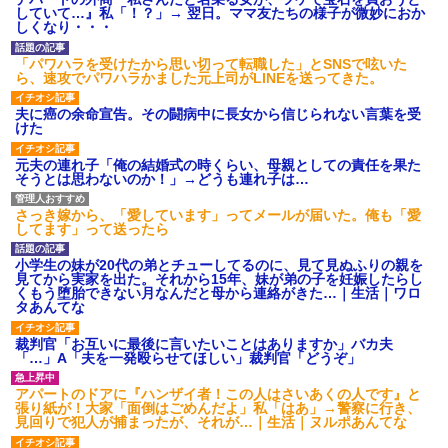
は出てけ！二度と来るな！」結
していて…』私「！？」→ 翌日。ママ友たちの様子が微妙におか
果・・・
しくなり・・・
私「初めて飲む味だけどなん
のお茶？」彼「ちっ！」私「」
「パワハラを受けたから思い切って転職した」とSNSで呟いた
ら、速攻でパワハラかました元上司がLINEを送ってきた。
【GIF】JSのカンチョーワロ
タ
夫に癌の余命宣告。その闘病中に長女から信じられない言葉を受
後続車にクラクションを鳴ら
けた
され彼氏が逆切れ。「何クラク
ション鳴らしてんだ！降りてこ
いよ！」と怒鳴りだし...
元夫の連れ子「俺の結婚式の時くらい、母親としての責任を果た
そうとは思わないのか！」→どうも連れ子は…
【衝撃】報酬100万円超の治験
募集がこちらｗｗｗｗｗ(※画像
あり)
さっき嫁から、「愛しています」ってメールが届いた。俺も「愛
【ネット騒然】惨殺されたタ
してます」って送ったら
ワマン頂き女子のこの動画、す
げえええええｗｗｗｗｗｗｗｗ
小学生の妹が20代の弟とチューしてるのに、見て見ぬふりの親を
ｗｗｗ
見てから実家を出た。それから15年、妹が弟の子を妊娠したらし
【愕然】白のクラウン俺氏、
くもう堕胎できない月なんだと母から連絡がきた…｜生活｜ワロ
高速道路左車線を制限速度で走
タあんてな
った結果wwwwwwwwwwww
百年の恋12-899 食べた量を
裁判官「お互いに最後に言いたいことはありますか」バカ夫
張り合ってくる
「…」A「夫を一発殴らせてほしい」裁判官「どうぞ」
【悲報】佐藤輝明・・・２軍
でも盛大にやらかす←あまり悲
アパートのドアに『ハンザイ者！この人はさいあくの人です』と
しませないでくれ
張り紙が！大家「面倒はごめんだよ」私「はあ」→警察に行き、
見回りで犯人が捕まったが、それが…｜生活｜ヌルポあんてな