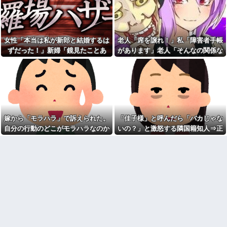
に入れるのを見た人もいるのに
私、怒る母「こんなのスープカ
相手旦那が「証拠は？」と認め
レーじゃない！」→私「作り直
ない…...
す？」→母「捨てるの禁止！」
という逃げ場ゼロで理不尽すぎ
高校の時本当に周囲と合わな
た
くて上手くやれなかった。→飲
女性「本当は私が新郎と結婚するは
老人「席を譲れ！」私「障害者手帳
み会で偶然同じ高校の人と出会
なんなのよ！！！すごいわ掃
った
除！！！！
ずだった！」新婦「鏡見たことあ
があります」老人「そんなの関係な
ドラッグストア勤務中。カー
職場で電話を取った新入社員
る？」→披露宴が一瞬で騒然となっ
い！」→暴言を浴びせられた直後、
ド払いの商品を現金で返金して
の女子がヒワイなことを言われ
て…
周囲が動き出して…
ほしいと言い張る女性客。断っ
てショックを受けたことがあっ
ても引き下がらず、その後まさ
た
かの展開に…
【ネット史】「鏡の中のアク
亡き母からの借金を半分しか
トレス事件」夫は正しかったの
返していない叔父がさらに金を
に、なぜ喧嘩は終わらなかった
貸してほしいと訪ねてきた。完
のか
嫁から「モラハラ」で訴えられた。
「佳子様」と呼んだら「バカじゃな
済するまで貸せないと断ると…
【旦那の反応がコレ】夫の女
自分の行動のどこがモラハラなのか
いの？」と激怒する隣国籍知人⇒正
友達の家に遊びに行ったらア
友達との闇交際が発覚？！その
ルバムに私の写真が飾ってあっ
恐ろしい内容が…ｗｗｗｗ
わからないから教えてほしい
論で返したら大炎上w
た。しかも私が知らない写真
【胸糞】「食に執着がない」
ATMで俺が暗証番号を入力し
自称するクチャラー義母の汚い
終わった瞬間に、後ろに並んで
食べ方に限界
いた外国人風の女がこちらに荷
クソ男「専業主婦は昼間寝て
物をばらまきやがった。俺（う
られていいよなぁ。俺なんか忙
っぜぇ。引き落としキャンセル...
しくて寝る暇ねーもん。どうせ
女芸人の吉住さん（36）メイ
暇でしょ？俺のＤＶＤコピっと
クしたら普通に美人の部類だっ
いてよ」
たと判明ｗｗｗｗｗｗｗｗｗ
気をつけたほうがいい男性の
【衝撃】葬儀屋「火葬プラン
特徴
はどうなさいますか？」ワイ喪