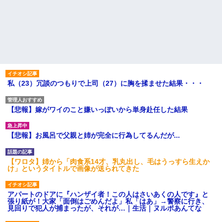
私（23）冗談のつもりで上司（27）に胸を揉ませた結果・・・
【悲報】嫁がワイのこと嫌いっぽいから単身赴任した結果
【悲報】お風呂で父親と姉が完全に行為してるんだが...
【ワロタ】姉から「肉食系14才、乳丸出し、毛はうっすら生えか
け」というタイトルで画像が送られてきた
アパートのドアに『ハンザイ者！この人はさいあくの人です』と
張り紙が！大家「面倒はごめんだよ」私「はあ」→警察に行き、
見回りで犯人が捕まったが、それが…｜生活｜ヌルポあんてな