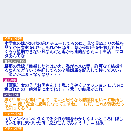
小学生の妹が20代の弟とチューしてるのに、見て見ぬふりの親を
見てから実家を出た。それから15年、妹が弟の子を妊娠したらし
くもう堕胎できない月なんだと母から連絡がきた…｜生活｜ワロ
タあんてな
旦那の元嫁「離婚したとはいえ、私が本来の妻。許可なく結婚す
るなんてどういう神経してるの？離婚届を記入して持って来い」
→笑いが止まらなくなり・・・
【画像】女の子「お母さん！！私ようやくファッションモデルに
選ばれたの！絶対見に来てね！」→悲しい結果がこれ・・・
嫁が弁護士を連れてきて「悪いと思うなら慰謝料を払って離婚し
ろ」→ 俺「完全に恐喝になってますね」「お前、これが詐欺だっ
て知ってる？」
同じマンションに住んでる女性が鍵をわかりやすいところに隠し
ている事に気づいた俺「忍びこんでみよう！」→ 結果