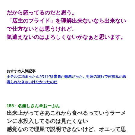
旦那の元カノをSNSで探して写真を保存して顔面評価スレで写真
を晒してた。ほとんどがブスという評価の中で二人ほど意外に好
評価で苦々しく思った
だから怒ってるのだと思う。
「店主のプライド」を理解出来ないなら出来ない
【不幸な結婚式】新郎親族「ブスのくせにドレスなんか着ちゃっ
で仕方ないとは思うけれど、
てさ～ほんと恥ずかしいわよね～（大声」新郎両親「！！！（土
下座」→ 結果・・・
気遣えないのはよろしくないかなぁと思います。
義兄嫁が義実家で「コロナ陽性だったからこのまま療養させて下
さい」と言い出してド修羅場になった
【身体で払わせて】女友達「ごめん、何も言わずにお金貸してく
ださい……」俺「いいよ！いくら？」女友達「10万円ぐら
ホテルに泊まったんだけど従業員が最悪だった。折角の旅行で何故私が怒
い……」俺「ほい！10万！」→
鳴られなきゃいけなかったのだ
【悲報】姉と入浴中に大きくなってしまった結果ｗｗｗｗｗｗｗ
ｗ
155
名無しさん＠おーぷん
出来上がってさあこれから食べるっていうラーメ
ンに水投入してるのは見たくない
感覚なので理屈で説明できないけど、オエって思