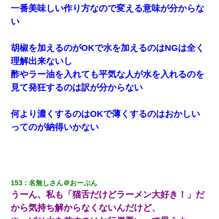
の甲を踏みつけられて…
一番美味しい作り方なので変える意味が分からな
い
小2の頃、妹と昼寝してたら家が火事になってて気づくと逃げ場が
なかった。妹を抱き締めて「ﾀﾋんじゃうよ」って泣いてたら…
胡椒を加えるのがOKで水を加えるのはNGは全く
理解出来ないし
【修羅場】彼女親「カスな家柄のヤツなんかと家族になるのはご
めんだ」俺「じゃあ別れます…」→ 彼女「なんで言い返してくれ
酢やラー油を入れても平気な人が水を入れるのを
なかったの？（泣」
見て発狂するのは訳が分からない
【衝撃】女友達から行為中に告白されてOKした結果
何より濃くするのはOKで薄くするのはおかしい
ってのが納得いかない
嫁が弁護士を連れてきて「悪いと思うなら慰謝料を払って離婚し
ろ」→ 俺「完全に恐喝になってますね」「お前、これが詐欺だっ
て知ってる？」
夫に癌の余命宣告。その闘病中に長女から信じられない言葉を受
けた
153
名無しさん＠おーぷん
うーん、私も「猫舌だけどラーメン大好き！」だ
全く親しくないママ友Aから突然「飲み会しよう」と誘われたがお
断りした。後日Aの企みを知ってゾッとするやら腹立つやら！
から気持ち解からなくないんだけど、