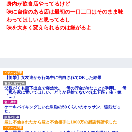
身内が飲食店やってるけど
味に自信のある店は最初の一口二口はそのまま味
わってほしいと思ってるし
味を大きく変えられるのは嫌がるよ
【衝撃】女友達から行為中に告白されてOKした結果
父親がくも膜下出血で突然ﾀﾋ。→母の貯金が0なことが判明。→母
「私を家に置いてほしい、どうか見捨てないで(土下座」俺・嫁
「…」
ケーキバイキングにいた単独の50くらいのオッサン、強烈だっ
た。
嫁に不倫されたから嫁と不倫相手に1000万の慰謝料請求した