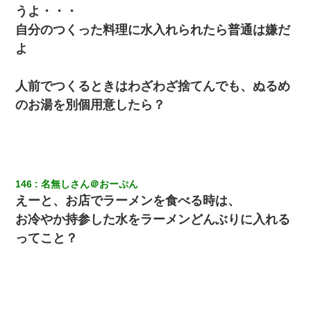
うよ・・・
自分のつくった料理に水入れられたら普通は嫌だ
さっき嫁から、「愛しています」ってメールが届いた。俺も「愛
してます」って送ったら
よ
婚活パーティーでよく会う美女がいた。こんな完璧な容姿を持っ
人前でつくるときはわざわざ捨てんでも、ぬるめ
てしても結婚て難しいんだなぁ…と思ってた
のお湯を別個用意したら？
昨日37歳のおばさんと行為したんだけどめちゃくちゃだった
転職先が決まったので退職の意思を伝えたら。上司「無責任」
「簡単には辞めさせない」私（どうせ辞めるし…）→ 思いっきり
反論をしてみた
146
名無しさん＠おーぷん
えーと、お店でラーメンを食べる時は、
朝起きたら嫁がいなかった。俺（嫁も嫁実家も電話に出ない…不
お冷やか持参した水をラーメンどんぶりに入れる
安だ）→ 仕事を早退して帰宅すると、嫁と嫁両親と知らない男が
２人・・・
ってこと？
とっさに女児を捕まえたら変質者扱いされた。母親「あっち行っ
てよ！気持ち悪い！（ｼｯｼｯ」→ 後日、俺を見つけた母親がすっ飛
んできて・・・