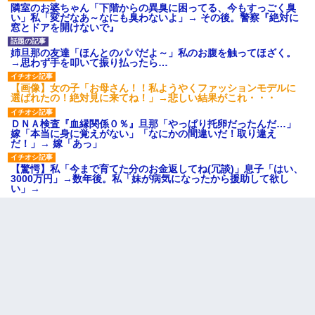
隣室のお婆ちゃん「下階からの異臭に困ってる、今もすっごく臭
い」私「変だなあ～なにも臭わないよ」→ その後。警察『絶対に
窓とドアを開けないで』
姉旦那の友達「ほんとのパパだよ～」私のお腹を触ってほざく。
→思わず手を叩いて振り払ったら…
【画像】女の子「お母さん！！私ようやくファッションモデルに
選ばれたの！絶対見に来てね！」→悲しい結果がこれ・・・
ＤＮＡ検査『血縁関係０％』旦那「やっぱり托卵だったんだ…」
嫁「本当に身に覚えがない」「なにかの間違いだ！取り違え
だ！」→ 嫁「あっ」
【驚愕】私「今まで育てた分のお金返してね(冗談)」息子「はい、
3000万円」→数年後。私「妹が病気になったから援助して欲し
い」→