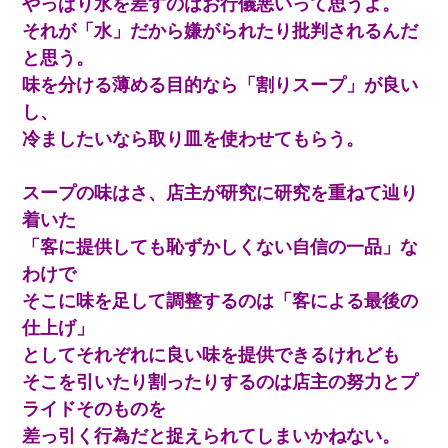
やっぱり水を差すのはお行儀悪いって思うよ。
【画像】女の子「お母さん！！私ようやくファッションモデルに
それが「水」だから嫌がられたり批判されるんだ
選ばれたの！絶対見に来てね！」→悲しい結果がこれ・・・
と思う。
味を分ける薄める目的なら「割りスープ」が良い
【報告者がキチ】嫁「妊娠した」俺『それじゃあ皆に祝ってもら
おう』友人達を家に連れ帰ってホームパーティー→俺『皆に祝え
し、
てもらえて良かったな！』→
冷ましたいなら取り皿を使わせてもらう。
近所のお寺に住み込みで手伝いしてる知的障害のオッサンがい
た。ある日、オッサンが火かき棒を持って顔を真っ赤にしながら
スープの味はさ、店主が研究に研究を重ねて辿り
走り回っていて…
着いた
「客に提供しても恥ずかしくない自信の一品」な
友人とふたりで山口に旅行した時の事。レンタカーを借りて山の
中の道を走っていたら、突然ガガッ！って音がして…
わけで
そこに味を足して調整するのは「客による最後の
元夫の連れ子「俺の結婚式の時くらい、母親としての責任を果た
仕上げ」
そうとは思わないのか！」→どうも連れ子は…
としてそれぞれに良い味を提供できるけれども
そこを引いたり割ったりするのは店主の努力とプ
ワイ144kg彼女98kgデブカップル、1年間毎日行為しまくった結
果
ライドそのものを
差っ引く行為だと捉えられてしまいかねない。