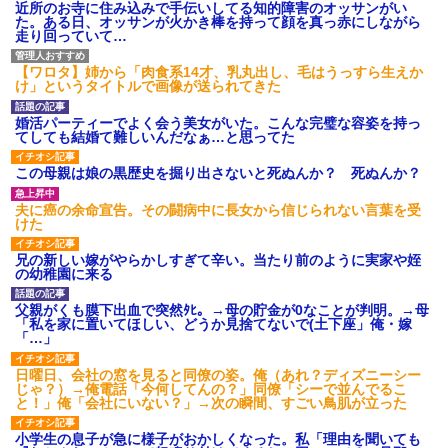
近所のお寺に住み込みで手伝いしてる知的障害のオッサンがい
た。ある日、オッサンが火かき棒を持って顔を真っ赤にしながら
走り回っていて…
【ワロタ】姉から「肉食系14才、乳丸出し、毛はうっすら生えか
け」というタイトルで画像が送られてきた
婚活パーティーでよく会う美女がいた。こんな完璧な容姿を持っ
てしても結婚て難しいんだなぁ…と思ってた
この母親は娘の黒歴史を掘り出さないと死ぬんか？ 死ぬんか？
夫に癌の余命宣告。その闘病中に長女から信じられない言葉を受
けた
兄の新しい嫁がやらかしすぎて辛い。当たり前のように実家や姪
の幼稚園に来る
父親がくも膜下出血で突然ﾀﾋ。→母の貯金が0なことが判明。→母
「私を家に置いてほしい、どうか見捨てないで(土下座」俺・嫁
「…」
日曜日、会社の窓を見ると同僚の姿。俺（あれ？ディズニーシー
じゃ？）→俺電話「今何してんの？」同僚「シーで並んでるこ
と！」俺「会社にいない？」→次の瞬間、すごい鳥肌が立った
小学生の息子が急に様子がおかしくなった。私「理由を聞いても