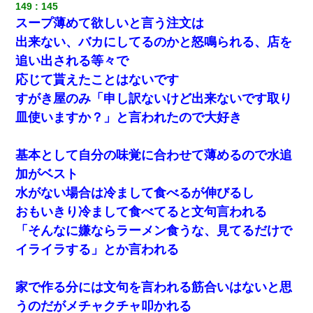
149
145
9月に付き合い始めたけどこの、この人と結婚はないわと判断して
スープ薄めて欲しいと言う注文は
別れた。その元彼が交通事故で重体になっているらしく…
出来ない、バカにしてるのかと怒鳴られる、店を
追い出される等々で
隣室のお婆ちゃん「下階からの異臭に困ってる、今もすっごく臭
い」私「変だなあ～なにも臭わないよ」→ その後。警察『絶対に
応じて貰えたことはないです
窓とドアを開けないで』
すがき屋のみ「申し訳ないけど出来ないです取り
皿使いますか？」と言われたので大好き
小学生の妹が20代の弟とチューしてるのに、見て見ぬふりの親を
見てから実家を出た。それから15年、妹が弟の子を妊娠したらし
くもう堕胎できない月なんだと母から連絡がきた…｜生活｜ワロ
タあんてな
基本として自分の味覚に合わせて薄めるので水追
加がベスト
義兄嫁「娘が大学に入ったら下宿させて」私「しつこい、学校斡
水がない場合は冷まして食べるが伸びるし
旋のアパートに行け」→ 旦那が義兄に通報したら「志望校を変え
ろ！」とキレて・・・
おもいきり冷まして食べてると文句言われる
「そんなに嫌ならラーメン食うな、見てるだけで
【衝撃】婚約者「兄と結婚はするけど嫁入りするわけじゃない。
イライラする」とか言われる
お互い干渉はしないようにしましょう」→ その後に結納金の話を
したので、母が・・・
家で作る分には文句を言われる筋合いはないと思
【衝撃】職場に入って来た綺麗な新人さんに職場を案内すること
うのだがメチャクチャ叩かれる
に → 新人「ドンッ！」私「！？」→ 突然、突き飛ばされて左手