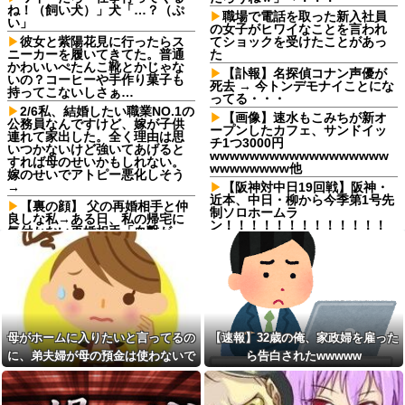
ね！（飼い犬）」犬「…？（ぷ
職場で電話を取った新入社員
い」
の女子がヒワイなことを言われ
彼女と紫陽花見に行ったらス
てショックを受けたことがあっ
ニーカーを履いてきてた。普通
た
かわいいぺたんこ靴とかじゃな
【訃報】名探偵コナン声優が
いの？コーヒーや手作り菓子も
死去 → 今トンデモナイことにな
持ってこないしさぁ…
ってる・・・
2/6私、結婚したい職業NO.1の
【画像】速水もこみちが新オ
公務員なんですけど、嫁が子供
ープンしたカフェ、サンドイッ
連れて家出した。全く理由は思
チ1つ3000円
いつかないけど強いてあげると
wwwwwwwwwwwwwwwwww
すれば母のせいかもしれない。
wwwwwwww他
嫁のせいでアトピー悪化しそう
→
【阪神対中日19回戦】阪神・
近本、中日・柳から今季第1号先
【裏の顔】 父の再婚相手と仲
制ソロホームラ
良しな私→ある日、私の帰宅に
ン！！！！！！！！！！！！！
気付かない再婚相手「血繋がっ
！！！！
てないのに大学費用出さなきゃ
いけないの腹立つわ…姑だった
パルワールドを43インチ4kで
ら先に亡くなるのに笑」私
プレイすると迫力がすごい！
「…」
宅配のにーちゃんが米を配達
【しまった…】 コトメに追い
してくれたら、さっきから外で
出されたトメと二世帯住宅を建
話し声が…？「おすそ分けなら
て、「２F(夫婦のエリア)には絶
五キロで良いんだけどなぁ」私
母がホームに入りたいと言ってるの
【速報】32歳の俺、家政婦を雇った
対に上がらない」という約束を
(一体誰だよ?!)→夜、友人と飲ん
したが、早速破って2Fに上が...
でいたらピンポーン→結果
に、弟夫婦が母の預金は使わないで
ら告白されたwwwww
【後編】我が家で集まりがあ
スープカレー流行期にジャガ
と言ってきた。我が弟ながら情けな
った後に子供の新品クロックス
イモ煮崩れでドロドロの「大惨
くて溜息が出る
が消えた。犯人のママがカバン
事カレー」を錬成してしまった