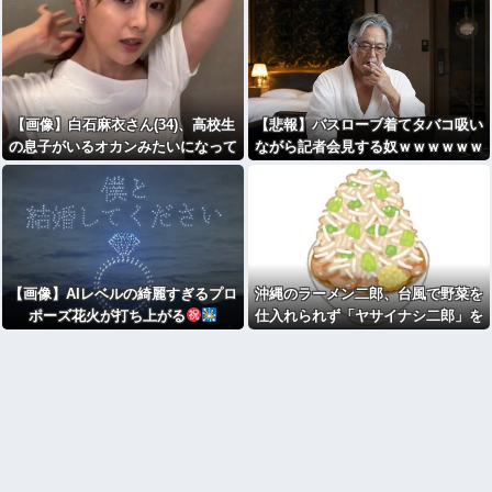
【画像】白石麻衣さん(34)、高校生
【悲報】バスローブ着てタバコ吸い
の息子がいるオカンみたいになって
ながら記者会見する奴ｗｗｗｗｗｗ
しまう
ｗｗｗｗｗｗｗｗ
【画像】AIレベルの綺麗すぎるプロ
沖縄のラーメン二郎、台風で野菜を
ポーズ花火が打ち上がる
仕入れられず「ヤサイナシ二郎」を
提供