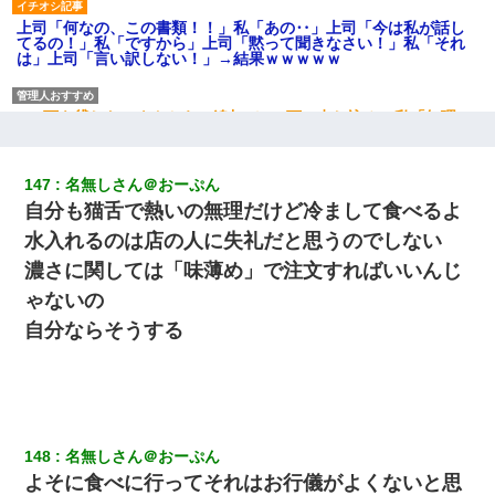
上司「何なの、この書類！！」私「あの‥」上司「今は私が話し
てるの！」私「ですから」上司「黙って聞きなさい！」私「それ
は」上司「言い訳しない！」→結果ｗｗｗｗｗ
200万を貸したコウトから、追加で400万の申し込み、私「無理。
義弟より娘たちが大事」旦那「娘たちが成人したら別れよう」私
（は？）
147
名無しさん＠おーぷん
元旦那から復縁要請。息子「最新型のiPhoneも買えない貧乏は嫌
自分も猫舌で熱いの無理だけど冷まして食べるよ
だ、再婚して」私「なら父親と暮らせ」息子「やった＾＾」私
（もう手遅れだったんだな…）
水入れるのは店の人に失礼だと思うのでしない
濃さに関しては「味薄め」で注文すればいいんじ
医者「糖尿病で余命1年です」 ワイ「知らんわｗどうせ死ぬなら
ゃないの
食べる量増やすわｗ」→結果ｗｗｗｗｗ
自分ならそうする
夫の友達がBBQを定期的に開催して夫婦で参加してたんだけど、
女性側のリーダーみたいな人に「BBQは友達とやりなよ！」と言
われて…
148
名無しさん＠おーぷん
私が遺産を相続。→それを知った義両親が「旅行代金を出せ！」
「リフォーム費用を負担しろ！」「金の管理は私達がする！」と
よそに食べに行ってそれはお行儀がよくないと思
浅ましくも集りにきた。