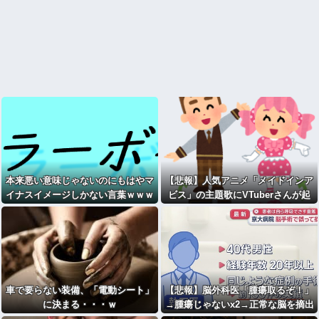
本来悪い意味じゃないのにもはやマ
【悲報】人気アニメ「メイドインア
イナスイメージしかない言葉ｗｗｗ
ビス」の主題歌にVTuberさんが起
用されてまたまたまた炎上、もう何
回目だよ…
車で要らない装備、「電動シート」
【悲報】脳外科医「腫瘍取るぞ！」
に決まる・・・ｗ
→腫瘍じゃないx2→正常な脳を摘出
され意識はあるのに植物人間に