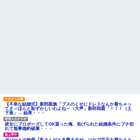
【驚愕】養育費を払い続けた
主「直葬で(即答)」→結果ァw w
結果…元妻の裏切りが判
w w w w w w w w
明！！！その理由がこれｗｗｗ
【画像】このLINEでなんで女
ｗ
が怒ってるのか分かんない奴は
職場で電話を取った新入社員
モテない奴確定らしい←お前ら
の女子がヒワイなことを言われ
は勿論わかるよ
てショックを受けたことがあっ
な？？？？？？？
た
なぜ自民党批判だけは表現の
既婚女性が夫に夕飯も用意せ
自由ではないのか
ず週２で遊びに行くって多いか
【悲報】取引先専務「Aを20個
な？遅くても21時には帰宅して
注文する」 ぼく「いつも1～2
るんだけど
個しか使わないけど本当に20で
主な税金の成り立ちを調べて
あってる？」 取専「あって
みたよ
る」→結果『こう』なったんだ
がコレワイが悪いん
か？？？？？？？？
妹と差をつけて育てられた。
妹「家も土地も、財産はすべて
私が継ぐ。相続は放棄して」母
「うんうん」私「わかった」 →
数年後、復讐のチャンスがや...
【不幸な結婚式】新郎親族「ブスのくせにドレスなんか着ちゃっ
ハードオフに売っていた4万
てさ～ほんと恥ずかしいわよね～（大声」新郎両親「！！！（土
4000円のフィギュアがヤバすぎ
下座」→ 結果・・・
るｗｗｗｗｗｗ「こんな高い
の？ｗｗ」「逆に超安い」
彼女にプロポーズしてOK貰った俺、告げられた結婚条件にブチ切
私「ちょっと、人の家の金庫
れて無事婚約破棄・・・
触らないでよ！」キチママ『そ
こに金庫があったから、開けて
みようとしただけ☆』義兄「泥
デパートの外商『私さんだと名乗る女が、ツケで宝石を買おうと