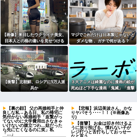
【画像】来日したウクライナ美女、
マジでこれだけは日本製じゃないと
日本人との格の違いを見せつける
ダメな物 、ガチで何がある？
【衝撃】北朝鮮、ロシアに5万人派
３大アニメは綺麗なのに漫画の絵が
兵か
死ぬほど下手な漫画「鬼滅」「進撃
の巨人」
【裏の顔】 父の再婚相手と仲
【悲報】浜辺美波さん、かな
良しな私→ある日、私の帰宅に
りヤバそう････！！ (※画像あ
気付かない再婚相手「血繋がっ
り)
てないのに大学費用出さなきゃ
【復讐】 お金は叩き付けるよ
いけないの腹立つわ…姑だった
うに放り投げる。慣れない子が
ら先に亡くなるのに笑」私
レジ打つと舌打ちしておっせー
「…」
なと言う。