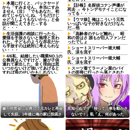
本屋に行くと、バックヤード
【訃報】名探偵コナン声優が
から「すみません、本当にすみ
死去 → 今トンデモナイことにな
ません（泣）「でもあなた、初
ってる・・・
めてじゃないしね、うちだけじ
ゃどうしようもないから」と会
【ウマ娘】俺はこういう元気
話が聞こえてきた→する
いっぱいな子が好きなだけなん
と・・・
だ…他
生活保護の相談に行ったら、
「高齢者のテレビ離れ」 昭
愛猫を手放さないと無理と言わ
和の昔はさ 誰もが巨人ファンだ
れた。子どものような存在だか
ったでしょ
ら手放すのは絶対に考えられな
ショートスリーパー堀大輔
い・・・
氏、涙を流す
4/6私、結婚したい職業NO.1の
ショートスリーパー堀大輔
公務員なんですけど、嫁が子供
氏、涙を流す
連れて家出した。全く理由は思
いつかないけど強いてあげると
スーツ着てラーメン屋のバイ
すれば母のせいかもしれない。
トの面接に行ったら落とされた
嫁のせいでアトピー悪化しそう
ｗ
→
「子供を作らなきゃよかっ
【緊急】 つけ麺
た」思い通りの人生設計になら
WWWWWWWWWWWWWWWW
ず妻へ暴言を吐く友人。離婚を
WWWWWW
突きつけられ鬱になった友人に
かけた『最後の一言』←後味が
【悲報】 婚約指輪が「たった
悪すぎて心が痛む
の0.3ct」で毎日泣いてる私がヤ
嫁が同窓会に出席して元カレと再会
見知らぬママ「待って！車を動かさ
バすぎる理由がコレｗｗｗｗｗ
20年くらい前だけど当時お付
き合いがあった仲間が神社に赤
して失踪。1年後に俺の家に投函さ
ないで！」私「え、何があった
タイミング悪かった。猫を拾
いものを身につけちゃいけない
ったのが年末でそのまま年を越
れたものがこれ...
の！？」→慌てて降りると園長先生
と言ってた
すことになった
が激怒していて…
【トー横キッズ】家庭環境や
今日から業務報告書の「庶