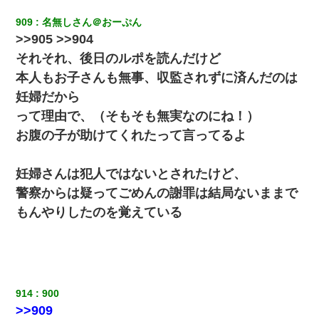
放置子が病院送りになったらしい → 俺（二度と帰ってくるなよ…
嫁を半身不随にしやがった恨みは、正直こんなもんじゃ晴れな
909
名無しさん＠おーぷん
い）
>>905 >>904
それそれ、後日のルポを読んだけど
近所のお寺に住み込みで手伝いしてる知的障害のオッサンがい
本人もお子さんも無事、収監されずに済んだのは
た。ある日、オッサンが火かき棒を持って顔を真っ赤にしながら
走り回っていて…
妊婦だから
って理由で、（そもそも無実なのにね！）
私「まとめ買いして冷凍ストックしてる」Ａ「ずるい！クレク
お腹の子が助けてくれたって言ってるよ
レ！」私「なんでよ」Ａ「ケーチ！バーカ！」→ 後日、Ａ旦那が
凸してきた
妊婦さんは犯人ではないとされたけど、
出張中の旦那から『フリンしやがって、このクズ』と電話が。私
警察からは疑ってごめんの謝罪は結局ないままで
「本当に家まで来たの？証拠は？」旦那「俺の言葉が信じられな
いのか！」→ 離婚後
もんやりしたのを覚えている
三年働いてたパートを突然クビになった。しかし元職場の主要取
引先のトップが母方の叔父だったので…
ワイアラサー主婦、昨晩久しぶりに夫と致した結果ｗｗｗｗｗ
914
900
>>909