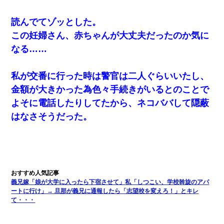
けた
読んでてゾッとした。
居酒屋にて。兄の紹介者「お酒飲みなって」私「未成年なので無
この妊婦さん、赤ちゃんが大丈夫だったのか気に
理です！」酷すぎるワードの連発で、耐えきれず店員に5千円を渡
し「お勘定です。逃がして下さい」その後、録音内容を父に聞か
なる……
せたら...
私が交番に行った時は警官は二人ぐらいいたし、
ナンパにほいほい付いていった私、地獄に落ちる
金額が大きかった為色々手続きがいるとのことで
よそに電話したりしてたから、ネコババして隠蔽
朝起きたら嫁がいなかった。俺（嫁も嫁実家も電話に出ない…不
安だ）→ 仕事を早退して帰宅すると、嫁と嫁両親と知らない男が
はなさそうだった。
２人・・・
この母親は娘の黒歴史を掘り出さないと死ぬんか？ 死ぬんか？
男だけどリベンジポノレノの被害者になって未だに人生が立ち直
せない
義兄嫁「娘が大学に入ったら下宿させて」私「しつこい、学校斡旋のアパ
ートに行け」→ 旦那が義兄に通報したら「志望校を変えろ！」とキレ
て・・・
昨日37歳のおばさんと行為したんだけどめちゃくちゃだった