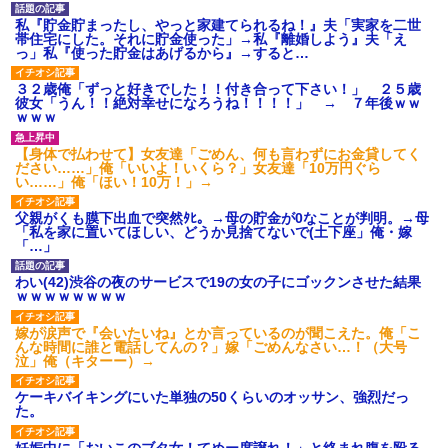
私『貯金貯まったし、やっと家建てられるね！』夫「実家を二世
帯住宅にした。それに貯金使った」→私『離婚しよう』夫「え
っ」私『使った貯金はあげるから』→すると…
３２歳俺「ずっと好きでした！！付き合って下さい！」 ２５歳
彼女「うん！！絶対幸せになろうね！！！！」 → ７年後ｗｗ
ｗｗｗ
【身体で払わせて】女友達「ごめん、何も言わずにお金貸してく
ださい……」俺「いいよ！いくら？」女友達「10万円ぐら
い……」俺「ほい！10万！」→
父親がくも膜下出血で突然ﾀﾋ。→母の貯金が0なことが判明。→母
「私を家に置いてほしい、どうか見捨てないで(土下座」俺・嫁
「…」
わい(42)渋谷の夜のサービスで19の女の子にゴックンさせた結果
ｗｗｗｗｗｗｗｗ
嫁が涙声で『会いたいね』とか言っているのが聞こえた。俺「こ
んな時間に誰と電話してんの？」嫁「ごめんなさい…！（大号
泣」俺（キターー）→
ケーキバイキングにいた単独の50くらいのオッサン、強烈だっ
た。
妊娠中に「おいこのブタ女！てめー席譲れ！」と絡まれ腹を殴る