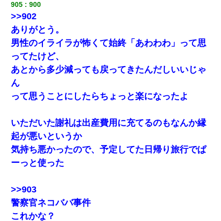
だ！」私「いいけど弁護士通して。私も請求する」夫「」
905
900
>>902
ありがとう。
【悲報】お風呂で父親と姉が完全に行為してるんだが...
男性のイライラが怖くて始終「あわわわ」って思
ってたけど、
彼女にプロポーズしてOK貰った俺、告げられた結婚条件にブチ切
れて無事婚約破棄・・・
あとから多少減っても戻ってきたんだしいいじゃ
ん
夫に癌の余命宣告。その闘病中に長女から信じられない言葉を受
って思うことにしたらちょっと楽になったよ
けた
【悲報】嫁がワイのこと嫌いっぽいから単身赴任した結果
いただいた謝礼は出産費用に充てるのもなんか縁
起が悪いというか
「お前の父ちゃんは自宅警備員」とかからかわれたけど、実はと
気持ち悪かったので、予定してた日帰り旅行でぱ
んでもない仕事に就いていた
ーっと使った
【唖然】帰宅したら旦那のスポーツカーが消えていた。警察『目
立つし、すぐ見つかるかもしれません』→ 数時間後・・警察『××
>>903
さんご存じですか？』
警察官ネコババ事件
これかな？
夫に癌の余命宣告。その闘病中に長女から信じられない言葉を受