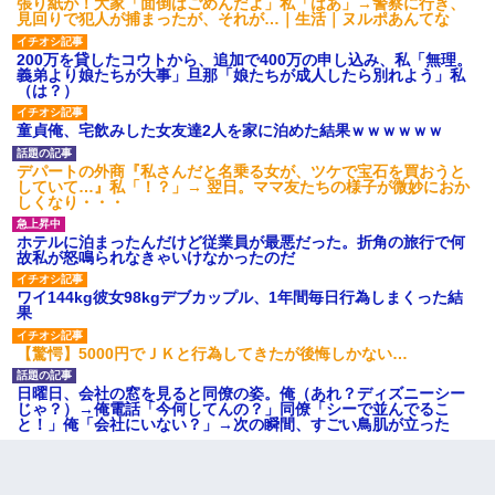
張り紙が！大家「面倒はごめんだよ」私「はあ」→警察に行き、
見回りで犯人が捕まったが、それが…｜生活｜ヌルポあんてな
200万を貸したコウトから、追加で400万の申し込み、私「無理。
義弟より娘たちが大事」旦那「娘たちが成人したら別れよう」私
（は？）
童貞俺、宅飲みした女友達2人を家に泊めた結果ｗｗｗｗｗｗ
デパートの外商『私さんだと名乗る女が、ツケで宝石を買おうと
していて…』私「！？」→ 翌日。ママ友たちの様子が微妙におか
しくなり・・・
ホテルに泊まったんだけど従業員が最悪だった。折角の旅行で何
故私が怒鳴られなきゃいけなかったのだ
ワイ144kg彼女98kgデブカップル、1年間毎日行為しまくった結
果
【驚愕】5000円でＪＫと行為してきたが後悔しかない…
日曜日、会社の窓を見ると同僚の姿。俺（あれ？ディズニーシー
じゃ？）→俺電話「今何してんの？」同僚「シーで並んでるこ
と！」俺「会社にいない？」→次の瞬間、すごい鳥肌が立った