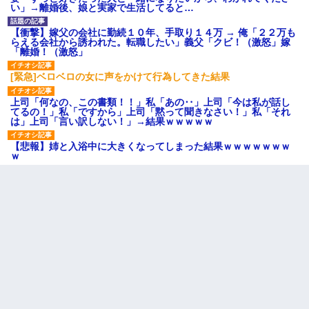
い」→離婚後、娘と実家で生活してると…
【衝撃】嫁父の会社に勤続１０年、手取り１４万 → 俺「２２万も
らえる会社から誘われた。転職したい」義父「クビ！（激怒」嫁
「離婚！（激怒」
[緊急]ベロベロの女に声をかけて行為してきた結果
上司「何なの、この書類！！」私「あの‥」上司「今は私が話し
てるの！」私「ですから」上司「黙って聞きなさい！」私「それ
は」上司「言い訳しない！」→結果ｗｗｗｗｗ
【悲報】姉と入浴中に大きくなってしまった結果ｗｗｗｗｗｗｗ
ｗ