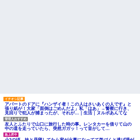
モテない奴確定らしい←お前ら
カツオのサクにアニサキスら
は勿論わかるよ
しき物体発見
な？？？？？？？
【発見】発達っぽい奴の共通
【動画】高校生さん、文化祭
点って『立場を理解できない』
でコーヒーカップを作って大盛
だよな
りあがり←なんかどっかで見た
ことあると話題に
離婚調停中のトメ発言「躾の
なってない嫁に虐げられる息子
大学生ワイ、株で大儲けｗｗ
が可哀想で可哀想で。私達夫婦
ｗｗｗｗｗｗｗｗｗｗｗｗｗｗ
は夜も眠れず主人は心臓病で倒
ｗｗｗｗｗｗｗ
れた。嫁子はヒトゴロシだ。逮
トメ「うちも同居しましょ
捕して欲しい」
う！」夫「分かったよ」私「え
姪を預かって高校に通わせる
っ…？」→数カ月後、夫が笑顔
ことになったら、姪の同級生の
で語った同居計画の中身にトメ
親がうちの娘も預かれと
絶句…
主な税金の成り立ちを調べて
ハードオフに売っていた4万
みたよ
4000円のフィギュアがヤバすぎ
るｗｗｗｗｗｗ「こんな高い
の？ｗｗ」「逆に超安い」
私「ちょっと、人の家の金庫
触らないでよ！」キチママ『そ
アパートのドアに『ハンザイ者！この人はさいあくの人です』と
こに金庫があったから、開けて
張り紙が！大家「面倒はごめんだよ」私「はあ」→警察に行き、
みようとしただけ☆』義兄「泥
見回りで犯人が捕まったが、それが…｜生活｜ヌルポあんてな
は出てけ！二度と来るな！」結
果・・・
私「初めて飲む味だけどなん
友人とふたりで山口に旅行した時の事。レンタカーを借りて山の
のお茶？」彼「ちっ！」私「」
中の道を走っていたら、突然ガガッ！って音がして…
【GIF】JSのカンチョーワロ
タ
小2の頃、妹と昼寝してたら家が火事になってて気づくと逃げ場が