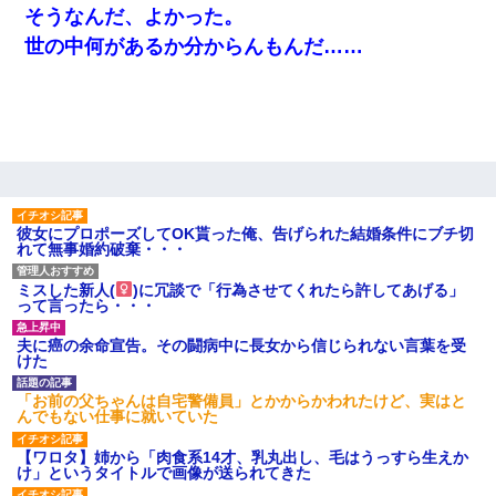
隣室のお婆ちゃん「下階からの異臭に困ってる、今もすっごく臭
そうなんだ、よかった。
い」私「変だなあ～なにも臭わないよ」→ その後。警察『絶対に
窓とドアを開けないで』
世の中何があるか分からんもんだ……
見合いにて。嫁「はじめまして」俺「失礼ですが○○さんご本人で
すか？」
彼女にプロポーズしてOK貰った俺、告げられた結婚条件にブチ切
れて無事婚約破棄・・・
ミスした新人(
)に冗談で「行為させてくれたら許してあげる」
って言ったら・・・
夫に癌の余命宣告。その闘病中に長女から信じられない言葉を受
けた
「お前の父ちゃんは自宅警備員」とかからかわれたけど、実はと
んでもない仕事に就いていた
【ワロタ】姉から「肉食系14才、乳丸出し、毛はうっすら生えか
け」というタイトルで画像が送られてきた