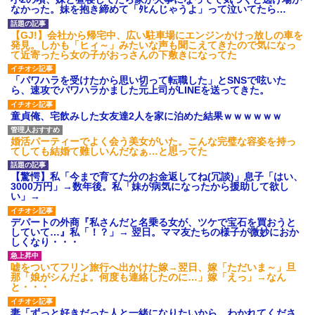
なかった。妹を抱き締めて「ﾀﾋんじゃうよ」って泣いてたら…
後続車にクラクションを鳴ら
され彼氏が逆切れ。「何クラク
ション鳴らしてんだ！降りてこ
【GJ!】会社から帰宅中、広い駐車場にエンジンかけっ放しの車を
いよ！」と怒鳴りだし...
発見。しかも「ヒィ～」みたいな声も聞こえてきたので気になっ
て近寄ったら女の子がおっさんの下敷きになってた
【衝撃】報酬100万円超の治験
募集がこちらｗｗｗｗｗ(※画像
あり)
「パワハラを受けたから思い切って転職した」とSNSで呟いた
ら、速攻でパワハラかました元上司がLINEを送ってきた。
【ネット騒然】惨殺されたタ
ワマン頂き女子のこの動画、す
げえええええｗｗｗｗｗｗｗｗ
童貞俺、宅飲みした女友達2人を家に泊めた結果ｗｗｗｗｗｗ
ｗｗｗ
【愕然】白のクラウン俺氏、
婚活パーティーでよく会う美女がいた。こんな完璧な容姿を持っ
高速道路左車線を制限速度で走
てしても結婚て難しいんだなぁ…と思ってた
った結果wwwwwwwwwwww
百年の恋12-899 食べた量を
【驚愕】私「今まで育てた分のお金返してね(冗談)」息子「はい、
張り合ってくる
3000万円」→数年後。私「妹が病気になったから援助して欲し
【悲報】佐藤輝明・・・２軍
い」→
でも盛大にやらかす←あまり悲
しませないでくれ
デパートの外商『私さんだと名乗る女が、ツケで宝石を買おうと
していて…』私「！？」→ 翌日。ママ友たちの様子が微妙におか
しくなり・・・
嘘をついてフリン旅行へ出かけた嫁→翌日、嫁「ただいま～」旦
那「娘がシんだよ。何度も連絡したのに…」嫁「えっ」→なん
と・・・
妻「ずっと好きだった人と一緒になりたいから、わかれてくださ