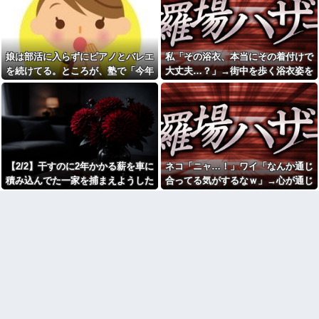
毒親とのトラブルに悩む若者
務」っていう大項目が急に廃止
「大人に相談しても具体的に何
されたんだけど意味不明すぎる
もしてくれない」EXIT兼近「搾
床屋さんごっこと言って母親
取しようとする大人をどう除外
の髪を切った友達が笑顔で「は
するか」
い、次〇〇の番！」とハサミを
娘は部活に入らずにピアノとバレエ
私「その浴衣、本当にその着付けで
スープカレー流行期にジャガ
差し出してきた。
イモ煮崩れでドロドロの「大惨
を続けてる。ところが、塾で「今年
大丈夫…？」→街中を歩く浴衣姿を
浮気相手との性行為時間→3時
事カレー」を錬成してしまった
の合唱コン伴奏は諦めなさい」と言
見て、違和感ばかりが気になってし
間、嫁との性行為時間→15分
私、怒る母「こんなのスープカ
wwwwwwwww
レーじゃない！」→私「作り直
われたらしく...
まい…
す？」→母「捨てるの禁止！」
引越して一週間経った頃、隣
という逃げ場ゼロで理不尽すぎ
の奥さんから「掃除機の音がう
た
るさい」と苦情があった。静か
に暮らしていたはずなのに、原
俺｢そろそろ子供がほしい｣嫁
因を探るとまさかの事実が…
｢弟君の面倒が見れなくなるから
今は無理。まだ見ぬ我が子より
【2/2】干すのに2年かかる薪を車に
ネコ「ニャ…！」ワイ「なんか通じ
赤信号で追突してきた加害女
弟君の方が大事｣俺｢あんなクソ
性、降りてこず謝罪ポーズ
積み込んでた一家を捕まえようした
合ってる気がするなｗ」→心が通じ
ガキ可愛くない｣嫁｢やっぱりね｣
→「わざとじゃないのに保険使
→マジギレしちゃった
ら子供を置き去りにされた。この夫
たと思った次の瞬間、まさかの展開
うの！？」と大号泣ｗｗ被害者
の私を悪者扱いし、旦那まで
俺の方が潔癖なのに嫁が俺に
婦が「子供を誘拐した」と騒いだの
に…
「妻を...
片付けさせようとしない。スト
で動画を見せたら…
レス半端ないので決別宣言し
女芸人の吉住さん（36）メイ
た。嫁「頑張るから半年猶予を
クしたら普通に美人の部類だっ
ちょうだい」←頑張るポイント
たと判明ｗｗｗｗｗｗｗｗｗ
が的外れすぎて絶賛空回り中
【画像】レベチ過ぎるギャル
スーパーの刺身盛り合わせは
さん、とんでもない格好を披露
パックのまま食卓に出してる。
してしまうw w w w w w w
舟形なら「そのまま食卓に置い
【画像】このLINEでなんで女
ちゃってOK用」としか思えな
が怒ってるのか分かんない奴は
い。