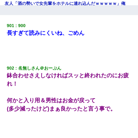
友人「酒の勢いで女先輩をホテルに連れ込んだｗｗｗｗｗ」俺
「…」
彼にプロポーズされたんだけど、実は資産家だと知って婚約破棄
901
900
した。B子「A男くんと別れたって本当？私が付き合ってもい
長すぎて読みにくいね、ごめん
い？」
私は家が貧しくて、手に職をつけようと看護師になった。だけど
卒業を控えた年の1月末、車にひかれて看護師になれなくなった。
902
名無しさん＠おーぷん
転職先が決まったので退職の意思を伝えたら。上司「無責任」
「簡単には辞めさせない」私（どうせ辞めるし…）→ 思いっきり
鉢合わせさえしなければスッと終われたのにお疲
反論をしてみた
れ！
とっさに女児を捕まえたら変質者扱いされた。母親「あっち行っ
てよ！気持ち悪い！（ｼｯｼｯ」→ 後日、俺を見つけた母親がすっ飛
何かと入り用＆男性はお金が戻って
んできて・・・
(多少減ったけど)まぁ良かったと言う事で。
体中に赤い蕁麻疹みたいなのができて、皮膚科にいったら「ジベ
ル薔薇色ひこう疹」という症状だと言われた