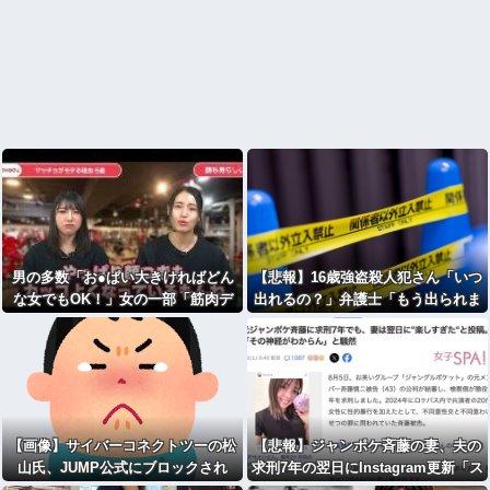
男の多数「お●ぱい大きければどん
【悲報】16歳強盗殺人犯さん「いつ
な女でもOK！」女の一部「筋肉デ
出れるの？」弁護士「もう出られま
カけりゃどんな男もOK!」
せん」→
【画像】サイバーコネクトツーの松
【悲報】ジャンポケ斉藤の妻、夫の
山氏、JUMP公式にブロックされ
求刑7年の翌日にInstagram更新「ス
る・・・
パイダーマン楽しすぎた！」