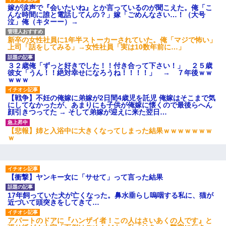
嫁が涙声で『会いたいね』とか言っているのが聞こえた。俺「こ
んな時間に誰と電話してんの？」嫁「ごめんなさい…！（大号
泣」俺（キターー）→
新卒の女性社員に1年半ストーカーされていた。俺「マジで怖い」
上司「話をしてみる」→女性社員「実は10数年前に…」
３２歳俺「ずっと好きでした！！付き合って下さい！」 ２５歳
彼女「うん！！絶対幸せになろうね！！！！」 → ７年後ｗｗ
ｗｗｗ
【戦争】不妊の俺嫁に弟嫁が2日間4歳児を託児 俺嫁はそこまで気
にしてなかったが、あまりにも子供が俺嫁に懐くので最後らへん
顔引きつってた → そして弟嫁が迎えに来た翌日…
【悲報】姉と入浴中に大きくなってしまった結果ｗｗｗｗｗｗｗ
ｗ
【衝撃】ヤンキー女に「サせて」って言った結果
17年飼っていた犬が亡くなった。鼻水垂らし嗚咽する私に、猫が
近づいて頭突きをしてきて…
アパートのドアに『ハンザイ者！この人はさいあくの人です』と