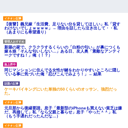
【復讐】義兄嫁「生活費、足りない分を貸してほしい」私「貸す
わけないでしょｗｗｗｗ」→ 理由を話したら泣き出して・・私
（あまりにも希望通り）
新築の家で。クラクラするくらいの「白粉の匂い」が鼻につくも
嫁＆娘「そんな匂いしない…」ある日、友人奥「素敵なアンティ
ークですね！」俺（！？）
同じマンションに住んでる女性が鍵をわかりやすいところに隠し
ている事に気づいた俺「忍びこんでみよう！」→ 結果
ケーキバイキングにいた単独の50くらいのオッサン、強烈だっ
た。
元旦那から復縁要請。息子「最新型のiPhoneも買えない貧乏は嫌
だ、再婚して」私「なら父親と暮らせ」息子「やった＾＾」私
（もう手遅れだったんだな…）