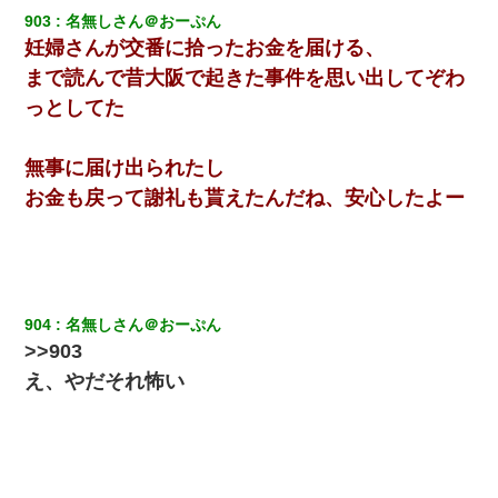
【ワロタ】姉から「肉食系14才、乳丸出し、毛はうっすら生えか
け」というタイトルで画像が送られてきた
903
名無しさん＠おーぷん
妊婦さんが交番に拾ったお金を届ける、
まで読んで昔大阪で起きた事件を思い出してぞわ
何年か前に妹は離婚している。当時生まれた姪が義弟の子じゃな
かったため妹有責での離婚になり…
っとしてた
日航機墜落事故の「ここからは日本語で大丈夫ですよ〜」の絶望
無事に届け出られたし
感がヤバイ・・・
お金も戻って謝礼も貰えたんだね、安心したよー
私（23）冗談のつもりで上司（27）に胸を揉ませた結果・・・
姉旦那の友達「ほんとのパパだよ～」私のお腹を触ってほざく。
→思わず手を叩いて振り払ったら…
904
名無しさん＠おーぷん
>>903
嫁の妹（26歳）がずっとウチに泊まりに来た結果→俺がヤバイｗ
ｗｗｗｗｗｗｗ
え、やだそれ怖い
宅飲みで女友達の乳を見てしまった・・・
【まぬけ】夫「離婚だ！」私「わかった。で？」夫「慰謝料