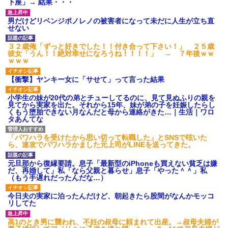
下座」→ 結果・・・
男だけどリベンジポノレノの被害者になって未だに人生が立ち直
せない
３２歳俺「ずっと好きでした！！付き合って下さい！」 ２５歳
彼女「うん！！絶対幸せになろうね！！！！」 → ７年後ｗｗ
ｗｗｗ
【衝撃】ヤンキー女に「サせて」って言った結果
小学生の妹が20代の弟とチューしてるのに、見て見ぬふりの親を
見てから実家を出た。それから15年、妹が弟の子を妊娠したらし
くもう堕胎できない月なんだと母から連絡がきた…｜生活｜ワロ
タあんてな
「パワハラを受けたから思い切って転職した」とSNSで呟いた
ら、速攻でパワハラかました元上司がLINEを送ってきた。
元旦那から復縁要請。息子「最新型のiPhoneも買えない貧乏は嫌
だ、再婚して」私「なら父親と暮らせ」息子「やった＾＾」私
（もう手遅れだったんだな…）
今日夫の実家に泊ったんだけど、朝起きたら股間がなんかモッコ
リしてた
高1のとき男に襲われ、不妊の叔母に頼まれて出産。→叔母夫婦が