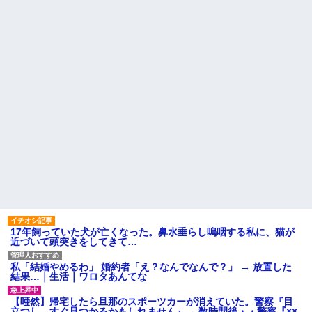
の家の親が来て謝ってくれた。
ね？」女性「私の物ですけ
夫「その程度のことで管理人に
ど？」→中身を確認した瞬間、
話をしてことを大きくするとか
言い逃れできない状況になり…
おかしい」←は！？
家族の食事会で席を立った夫
主な税金の成り立ちを調べて
に冗談で「デザート取ってきて
みたよ
ー(笑)」と話しかけたら、無言で
手首を叩かれ落とされた
間男「旦那と別れて俺と結婚
してよ」嫁「うーん…」間男(強
行突破してやる！) → 嫁「あー
朝帰りしちゃったよ……」俺
「おい」嫁「！！」
ハードオフに売っていた4万
4000円のフィギュアがヤバすぎ
るｗｗｗｗｗｗ「こんな高い
の？ｗｗ」「逆に超安い」
私「ちょっと、人の家の金庫
触らないでよ！」キチママ『そ
こに金庫があったから、開けて
みようとしただけ☆』義兄「泥
は出てけ！二度と来るな！」結
17年飼っていた犬が亡くなった。鼻水垂らし嗚咽する私に、猫が
果・・・
近づいて頭突きをしてきて…
私「初めて飲む味だけどなん
のお茶？」彼「ちっ！」私「」
私「結婚やめるわ」 婚約者「え？なんでなんで？」 → 放置した
【GIF】JSのカンチョーワロ
結果…｜生活｜ワロタあんてな
タ
後続車にクラクションを鳴ら
【唖然】帰宅したら旦那のスポーツカーが消えていた。警察『目
され彼氏が逆切れ。「何クラク
立つし、すぐ見つかるかもしれません』→ 数時間後・・警察『××