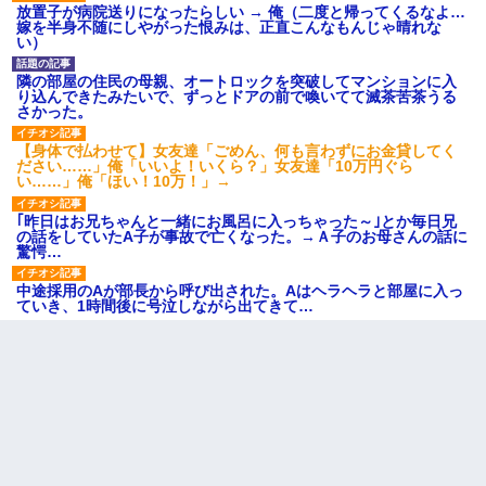
放置子が病院送りになったらしい → 俺（二度と帰ってくるなよ…
嫁を半身不随にしやがった恨みは、正直こんなもんじゃ晴れな
い）
隣の部屋の住民の母親、オートロックを突破してマンションに入
り込んできたみたいで、ずっとドアの前で喚いてて滅茶苦茶うる
さかった。
【身体で払わせて】女友達「ごめん、何も言わずにお金貸してく
ださい……」俺「いいよ！いくら？」女友達「10万円ぐら
い……」俺「ほい！10万！」→
｢昨日はお兄ちゃんと一緒にお風呂に入っちゃった～｣とか毎日兄
の話をしていたA子が事故で亡くなった。→Ａ子のお母さんの話に
驚愕…
中途採用のAが部長から呼び出された。Aはヘラヘラと部屋に入っ
ていき、1時間後に号泣しながら出てきて…