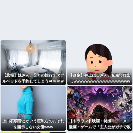
【悲報】妹さん、兄との旅行でダブ
【画像】井上はるさん、私服で腹出
ルベッドを予約してしまう⇒ｗｗｗ
しwwwwwwwwwwwwwwwwwww
ｗｗｗ
wwwwwwwwwwwwwwwwwwww
上白石萌音とかいう巨乳なのにそれ
【トラウマ】映画・特撮・アニメ・
を開示しない女優www
漫画・ゲームで「主人公がガチで敗
北した回」と聞いて真っ先に思い浮