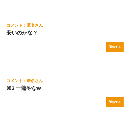
匿名
安いのかな？
返信する
匿名
※3 一龍やなw
返信する