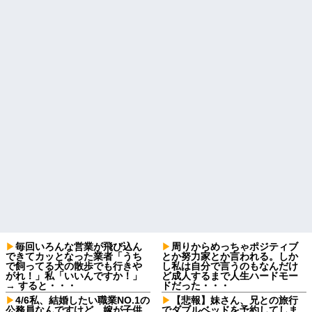
毎回いろんな営業が飛び込ん
周りからめっちゃポジティブ
できてカッとなった業者「うち
とか努力家とか言われる。しか
で飼ってる犬の散歩でも行きや
し私は自分で言うのもなんだけ
がれ！」私「いいんですか！」
ど成人するまで人生ハードモー
→ すると・・・
ドだった・・・
4/6私、結婚したい職業NO.1の
【悲報】妹さん、兄との旅行
公務員なんですけど、嫁が子供
でダブルベッドを予約してしま