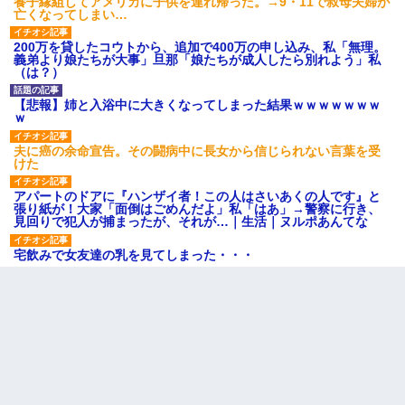
養子縁組してアメリカに子供を連れ帰った。→9・11で叔母夫婦が
亡くなってしまい…
200万を貸したコウトから、追加で400万の申し込み、私「無理。
義弟より娘たちが大事」旦那「娘たちが成人したら別れよう」私
（は？）
【悲報】姉と入浴中に大きくなってしまった結果ｗｗｗｗｗｗｗ
ｗ
夫に癌の余命宣告。その闘病中に長女から信じられない言葉を受
けた
アパートのドアに『ハンザイ者！この人はさいあくの人です』と
張り紙が！大家「面倒はごめんだよ」私「はあ」→警察に行き、
見回りで犯人が捕まったが、それが…｜生活｜ヌルポあんてな
宅飲みで女友達の乳を見てしまった・・・