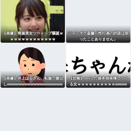
かぶのは？
【画像】喪服美女ツートップ爆誕ｗ
ジャンポケ斎藤「性行為の許諾は取
ｗｗｗｗｗｗｗｗｗｗｗｗ
ったことありません」
【画像】井上はるさん、私服で腹出
【悲報】sexした後本領発揮してく
しwwwwwwwwwwwwwwwwwww
る女ｗｗｗｗｗｗｗｗｗｗwwww
wwwwwwwwwwwwwwwwwwww