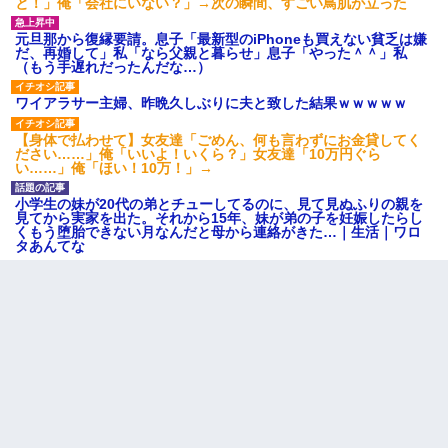
と！」俺「会社にいない？」→次の瞬間、すごい鳥肌が立った
嫁が涙声で『会いたいね』とか言っているのが聞こえた。俺「こ
んな時間に誰と電話してんの？」嫁「ごめんなさい…！（大号
元旦那から復縁要請。息子「最新型のiPhoneも買えない貧乏は嫌
泣」俺（キターー）→
だ、再婚して」私「なら父親と暮らせ」息子「やった＾＾」私
（もう手遅れだったんだな…）
ずっとニートだと思ってた同居の義弟が投資で旦那より稼いでる
ワイアラサー主婦、昨晩久しぶりに夫と致した結果ｗｗｗｗｗ
とか知らなかった…
【身体で払わせて】女友達「ごめん、何も言わずにお金貸してく
ださい……」俺「いいよ！いくら？」女友達「10万円ぐら
【戦争】不妊の俺嫁に弟嫁が2日間4歳児を託児 俺嫁はそこまで気
い……」俺「ほい！10万！」→
にしてなかったが、あまりにも子供が俺嫁に懐くので最後らへん
顔引きつってた → そして弟嫁が迎えに来た翌日…
小学生の妹が20代の弟とチューしてるのに、見て見ぬふりの親を
見てから実家を出た。それから15年、妹が弟の子を妊娠したらし
くもう堕胎できない月なんだと母から連絡がきた…｜生活｜ワロ
義兄嫁「娘が大学に入ったら下宿させて」私「しつこい、学校斡
タあんてな
旋のアパートに行け」→ 旦那が義兄に通報したら「志望校を変え
ろ！」とキレて・・・
【身体で払わせて】女友達「ごめん、何も言わずにお金貸してく
ださい……」俺「いいよ！いくら？」女友達「10万円ぐら
い……」俺「ほい！10万！」→
ワイアラサー主婦、昨晩久しぶりに夫と致した結果ｗｗｗｗｗ