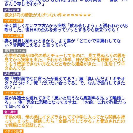
ション鳴らしてんだ！降りてこ
さんご存じですか？』
いよ！」と怒鳴りだし...
【衝撃】報酬100万円超の治験
彼女(37)の情欲がえげつない件ｗｗｗｗｗｗｗ
募集がこちらｗｗｗｗｗ(※画像
あり)
全く親しくないママ友Aから突然「飲み会しよう」と誘われたがお
【ネット騒然】惨殺されたタ
断りした。後日Aの企みを知ってゾッとするやら腹立つやら！
ワマン頂き女子のこの動画、す
げえええええｗｗｗｗｗｗｗｗ
ｗｗｗ
妻と同居し始めたときから、よく妻が「どこかで音漏れしてな
い？音楽聞こえる」と言っていて…
【愕然】白のクラウン俺氏、
高速道路左車線を制限速度で走
った結果wwwwwwwwwwww
小学生の妹が20代の弟とチューしてるのに、見て見ぬふりの親を
百年の恋12-899 食べた量を
見てから実家を出た。それから15年、妹が弟の子を妊娠したらし
張り合ってくる
くもう堕胎できない月なんだと母から連絡がきた…｜生活｜ワロ
タあんてな
【悲報】佐藤輝明・・・２軍
でも盛大にやらかす←あまり悲
しませないでくれ
俺「初対面でなに言ったか覚えてる？」嫁「臭いんだよ！キモオ
タ？だっけ？」俺「だいたい合ってる。で、なんで告白してきた
の？」→
嫁が弁護士を連れてきて「悪いと思うなら慰謝料を払って離婚し
ろ」→ 俺「完全に恐喝になってますね」「お前、これが詐欺だっ
て知ってる？」
子供の頃、母の弟にイタズラされてて中学に入ってから関係を持
ってしまった。拒絶したら「全部バラしてやる」と脅迫されたの
で両親に全部話した。