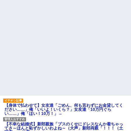
【身体で払わせて】女友達「ごめん、何も言わずにお金貸してく
ださい……」俺「いいよ！いくら？」女友達「10万円ぐら
い……」俺「ほい！10万！」→
【不幸な結婚式】新郎親族「ブスのくせにドレスなんか着ちゃっ
てさ～ほんと恥ずかしいわよね～（大声」新郎両親「！！！（土