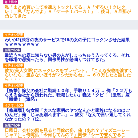
私「まとめ買いして冷凍ストックしてる」Ａ「ずるい！クレク
隣室のお婆ちゃん「下階からの異臭に困ってる、今もすっごく臭
レ！」私「なんでよ」Ａ「ケーチ！バーカ！」→ 後日、Ａ旦那が
い」私「変だなあ～なにも臭わないよ」→ その後。警察『絶対に
凸してきた
窓とドアを開けないで』
私は家が貧しくて、手に職をつけようと看護師になった。だけど
卒業を控えた年の1月末、車にひかれて看護師になれなくなった。
わい(42)渋谷の夜のサービスで19の女の子にゴックンさせた結果
ｗｗｗｗｗｗｗｗ
最近うちの庭に知らない男の人がしょっちゅう入ってくる。それ
新卒の女性社員に1年半ストーカーされていた。俺「マジで怖い」
を職場で愚痴ったら、同僚男性が怒鳴りつけてきた。
上司「話をしてみる」→女性社員「実は10数年前に…」
彼女(美人女医)にネックレスをプレゼント。「こんな安物を渡すく
らいなら、渡さないほうがマシだからね」→ ６０万したと話した
彼にプロポーズされたんだけど、実は資産家だと知って婚約破棄
ら・・・
した。B子「A男くんと別れたって本当？私が付き合ってもい
い？」
【衝撃】嫁父の会社に勤続１０年、手取り１４万 → 俺「２２万も
らえる会社から誘われた。転職したい」義父「クビ！（激怒」嫁
「離婚！（激怒」
わい(42)渋谷の夜のサービスで19の女の子にゴックンさせた結果
ｗｗｗｗｗｗｗｗ
【修羅場】彼女親「カスな家柄のヤツなんかと家族になるのはご
めんだ」俺「じゃあ別れます…」→ 彼女「なんで言い返してくれ
なかったの？（泣」
ケーキバイキングにいた単独の50くらいのオッサン、強烈だっ
た。
日曜日、会社の窓を見ると同僚の姿。俺（あれ？ディズニーシー
じゃ？）→俺電話「今何してんの？」同僚「シーで並んでるこ