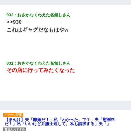
リしてた
932
おさかなくわえた名無しさん
「パワハラを受けたから思い切って転職した」とSNSで呟いた
>>930
ら、速攻でパワハラかました元上司がLINEを送ってきた。
これはギャグだなもはやw
【考察】兄嫁急死の1年後、兄が引越すというので手伝いに行った
ら下着が入った引き出しの奥にとんでもないモノを見つけた
【悲報】お風呂で父親と姉が完全に行為してるんだが...
931
おさかなくわえた名無しさん
その店に行ってみたくなった
ナンパにほいほい付いていった私、地獄に落ちる
彼氏の家に泊まる事になり、ゲームで盛り上がってさぁ寝よう！
と電気を消すとミシッって音が…彼「ちょっと待ってて」→勢い
よくドアを開けるとなんと…
彼女(美人女医)にネックレスをプレゼント。「こんな安物を渡すく
らいなら、渡さないほうがマシだからね」→ ６０万したと話した
【まぬけ】夫「離婚だ！」私「わかった。で？」夫「慰謝料
ら・・・
だ！」私「いいけど弁護士通して。私も請求する」夫「」