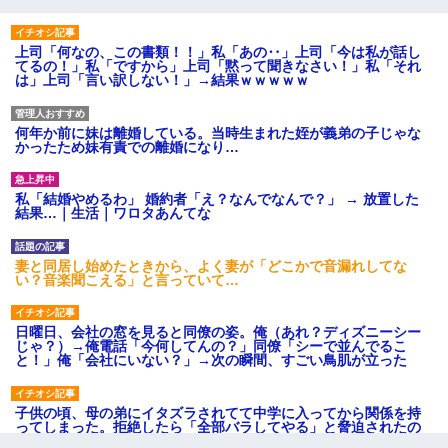
上司「何なの、この書類！！」私「あの‥」上司「今は私が話し
てるの！」私「ですから」上司「黙って聞きなさい！」私「それ
は」上司「言い訳しない！」→結果ｗｗｗｗｗ
何年か前に妹は離婚している。当時生まれた姪が義弟の子じゃな
かったため妹有責での離婚になり…
私「結婚やめるわ」 婚約者「え？なんでなんで？」 → 放置した
結果…｜生活｜ワロタあんてな
妻と同居し始めたときから、よく妻が「どこかで音漏れしてな
い？音楽聞こえる」と言っていて…
日曜日、会社の窓を見ると同僚の姿。俺（あれ？ディズニーシー
じゃ？）→俺電話「今何してんの？」同僚「シーで並んでるこ
と！」俺「会社にいない？」→次の瞬間、すごい鳥肌が立った
子供の頃、母の弟にイタズラされてて中学に入ってから関係を持
ってしまった。拒絶したら「全部バラしてやる」と脅迫されたの
で両親に全部話した。