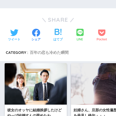
SHARE
LINE
ツイート
シェア
はてブ
Pocket
CATEGORY :
百年の恋も冷めた瞬間
彼女のオッヤに結婚挨拶したけど
妊婦さん、旦那の女性遍
やっぱ結婚すんの辞めたわ
を発見し絶句・・・