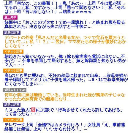
上司「何なの、この書類！！」私「あの‥」上司「今は私が話し
【衝撃】ある工場に配属すると、女の人がみんな退職してしま
てるの！」私「ですから」上司「黙って聞きなさい！」私「それ
う。会社「仕事がハードだし田舎で娯楽も少ないからキツイの
は」上司「言い訳しない！」→結果ｗｗｗｗｗ
か…」→ 実際は違った
妊娠中に「おいこのブタ女！てめー席譲れ！」と絡まれ腹を殴る
真似された。泣きながら夫に話すと一年後に…
ミスした新人(
)に冗談で「行為させてくれたら許してあげる」
って言ったら・・・
デパートの外商『私さんだと名乗る女が、ツケで宝石を買おうと
していて…』私「！？」→ 翌日。ママ友たちの様子が微妙におか
しくなり・・・
宅飲みで女友達の乳を見てしまった・・・
朝起きたら嫁がいなかった。俺（嫁も嫁実家も電話に出ない…不
安だ）→ 仕事を早退して帰宅すると、嫁と嫁両親と知らない男が
旦那が長男のDNA鑑定をしたら血縁関係0%だった。旦那「やっぱ
２人・・・
りウワキしてたんだな…」長男「俺は誰の子供なの？」長女・次
男「ウワキ女！」
高1のとき男に襲われ、不妊の叔母に頼まれて出産。→叔母夫婦が
養子縁組してアメリカに子供を連れ帰った。→9・11で叔母夫婦が
亡くなってしまい…
[緊急]ベロベロの女に声をかけて行為してきた結果
何年か前に妹は離婚している。当時生まれた姪が義弟の子じゃな
かったため妹有責での離婚になり…
中途採用のAが部長から呼び出された。Aはヘラヘラと部屋に入っ
ていき、1時間後に号泣しながら出てきて…
ミスした新人(
)に冗談で「行為させてくれたら許してあげる」
って言ったら・・・
最近うちの庭に知らない男の人がしょっちゅう入ってくる。それ
テレワーク上司「会議中はカメラ付けろ！」女社員「え、事前連
を職場で愚痴ったら、同僚男性が怒鳴りつけてきた。
絡無しは無理」上司「いいから付けろ！」→