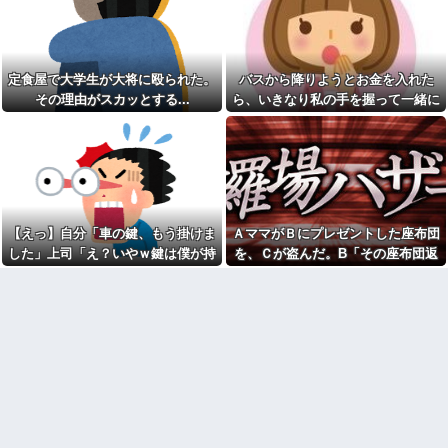
を「放っておけない」とか言い
れたんやがこれワイ詰み
訳する理由がコレｗｗｗｗ
か？？？？？？？
アタシ何歳に見える？って誘
生食が最悪最凶なのって豚肉
い受け風の事言うゴミってまだ
らしいな
生存してるよね〜
定食屋で大学生が大将に殴られた。
バスから降りようとお金を入れた
【緊急】今の若者に急増して
【胸熱】中居正広、熊本に人
いる『コレ』依存、めちゃくち
その理由がスカッとする...
ら、いきなり私の手を握って一緒に
知れず支援か 10年前の震災で
ゃ深刻な模様w w w w w w w w
は3度現地入り「誰にも知られな
降りようとする子供がいた。手をほ
w w
くて良い」
どこうとしても放してくれず...
美容院ってオッサンがいきな
長年付き合いがある温和だっ
り行っても大丈夫なん？
た友人がとんでもなくキレた
男性恐怖症だったの嫁をサル
下僕にネーミングセンスが皆
の様に求めまくった結果は……..
無なため 我が家の歴代ご主人様
俺「ゲーム機どこ？」親「ち
達は…【再】
ょっと借りたよ」→どうぶつの
【えっ】自分「車の鍵、もう掛けま
ＡママがＢにプレゼントした座布団
ウトのセクハラを夫に泣いて
森を開いた瞬間、村が大変なこ
訴えても「いいじゃないかその
した」上司「え？いやｗ鍵は僕が持
を、Ｃが盗んだ。B「その座布団返
とになっていて…
くらい。我慢してたらご褒美あ
ってるから、それは無理だろ？ｗ」
して！」C「私がもらった物だけ
本屋で店員に腕を引っ張られ
げるから」と迫られた。夫が気
て「万引きしたでしょ？」と詰
持ち悪くて悲鳴をあげたら「う
→そんなこと知らなくて本当に驚い
ど？」→Aママが用意していた証拠
め寄られた。荷物を確認してい
るさい」とグーで殴られた
た。
で一気に形勢逆転して…
る間に、私を犯人扱いしたおっ
アタシ何歳に見える？って誘
さんが本を盗んで…
い受け風の事言うゴミってまだ
激辛チャレンジの契約書にサ
生存してるよね～
インし、チャレンジしたらとん
嫁の料理がクソまずい。昨日
でもない事態になった。救急車
の献立はサラダ、しょっぱいメ
運ばれ胃の洗浄や入院2日で10万
イン、汁物、ご飯だけ・・・
超えて...
高校生がうちの車に傷をつけ
エルメスの袋を強奪された
た。管理人さんに連絡したらそ
弟。弟「その袋、僕のですよ