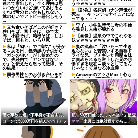
連れて家出した。全く理由は思
う⇒ｗｗｗｗｗｗ
いつかないけど強いてあげると
【訃報】名探偵コナン声優が
すれば母のせいかもしれない。
死去 → 今トンデモナイことにな
嫁のせいでアトピー悪化しそう
ってる・・・
→
ワイ、小学生時代に母の不倫
立ち食いそばどこのが好き？
を発見し人格が壊れる
狭山そば、富士そば、ゆで太
郎、小諸そば、箱根そば、しぶ
【画像】温泉の中でこれやる
そば、梅もと、いろり庵
奴ｗｗｗｗｗｗｗｗｗ他
私は『匂い』で “病気” が分か
妻の流産に「泣いたって生き
る→ある日、義弟嫁の子供から
返らない」と苦笑いする自称ド
「ガンの匂い」がし始めたの
ライな兄。ブチギレた両親＆妹
で、夫経由で「ガンではない
に責められるも逆上した兄の悲
か」と伝えたら怒って絶縁、そ
惨すぎる現在←淡々としてるん
の結果・・・
じゃなくて単なる冷血漢
同僚男性とのお付き合いを断
AmazonのアツさMax！心も
ったら「理屈に合わない主張を
踊る「マンガ毎週末セール
振りかざす感情的なヒステリー
（50%還元）」2日目襲来！
女」と言いふらされて・・・
二週間前に拾った迷い猫(2ヶ
死ねだのクソ親父だのうるさ
月) 上手く撮らせてくれないので
かった反抗期の娘が托卵だった
ピンボケですが【再】
ことが発覚。嫁共々追放確定と
【悲報】あずみとかいう漫画
なった途端に娘「」…はぁ？
読んだんやけど、何で山で修行
【衝撃】若い女の子からする
しただけの子供達があんなに強
妻が事故に遭い下半身が不自由に。
私「50万円使ったって本当？」監査
「甘い匂い」の正体、まさか分
いんや
ローンで5000万円を組んでバリアフ
ママ「来月には絶対返すから…」→
からないDTなんておらんよな？
耳の聞こえが悪い方（日常の
よな？w w w w w w w w w w w
リーの家を建てた。だが俺には作戦
約束を信じて待った結果、警察に通
工夫）
【驚愕】マチアプで会った外
があった
報することになり…
【崩壊寸前】夫がバイトの子
国人からまさかの『こう』言わ