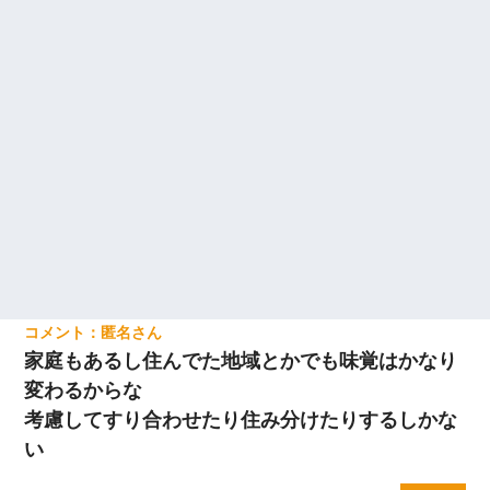
近所のお寺に住み込みで手伝いしてる知的障害のオッサンがい
た。ある日、オッサンが火かき棒を持って顔を真っ赤にしながら
走り回っていて…
13歳娘が元嫁のところから逃げてきた。どう扱ったらいいのかわ
からない
匿名
家庭もあるし住んでた地域とかでも味覚はかなり
変わるからな
考慮してすり合わせたり住み分けたりするしかな
い