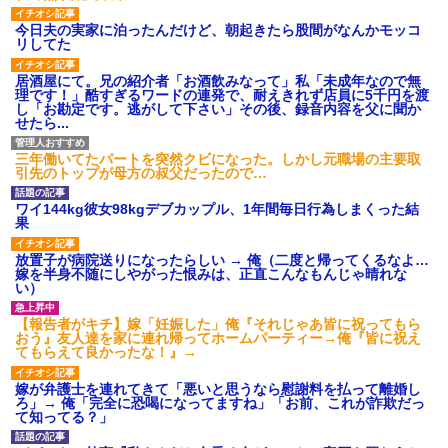
今日夫の実家に泊ったんだけど、朝起きたら股間がなんかモッコ
リしてた
居酒屋にて。兄の紹介者「お酒飲みなって」私「未成年なので無
理です！」酷すぎるワードの連発で、耐えきれず店員に5千円を渡
し「お勘定です。逃がして下さい」その後、録音内容を父に聞か
せたら...
三年働いてたパートを突然クビになった。しかし元職場の主要取
引先のトップが母方の叔父だったので…
ワイ144kg彼女98kgデブカップル、1年間毎日行為しまくった結
果
放置子が病院送りになったらしい → 俺（二度と帰ってくるなよ…
嫁を半身不随にしやがった恨みは、正直こんなもんじゃ晴れな
い）
【報告者がキチ】嫁「妊娠した」俺『それじゃあ皆に祝ってもら
おう』友人達を家に連れ帰ってホームパーティー→俺『皆に祝え
てもらえて良かったな！』→
嫁が弁護士を連れてきて「悪いと思うなら慰謝料を払って離婚し
ろ」→ 俺「完全に恐喝になってますね」「お前、これが詐欺だっ
て知ってる？」