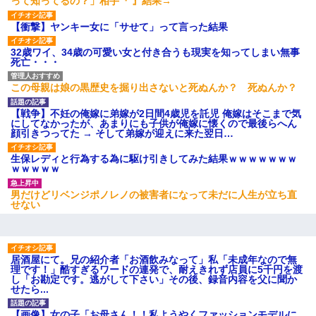
って知ってるの？」相手『 』結果→
【衝撃】ヤンキー女に「サせて」って言った結果
小学生の息子が急に様子がおかしくなった。私「理由を聞いても
『わかんない！』って怒鳴り付けてくるし、困っってる」旦那
32歳ワイ、34歳の可愛い女と付き合うも現実を知ってしまい無事
「話してみるよ」→ 後日・・・
死亡・・・
この母親は娘の黒歴史を掘り出さないと死ぬんか？ 死ぬんか？
居酒屋にて。兄の紹介者「お酒飲みなって」私「未成年なので無
理です！」酷すぎるワードの連発で、耐えきれず店員に5千円を渡
し「お勘定です。逃がして下さい」その後、録音内容を父に聞か
【戦争】不妊の俺嫁に弟嫁が2日間4歳児を託児 俺嫁はそこまで気
せたら...
にしてなかったが、あまりにも子供が俺嫁に懐くので最後らへん
顔引きつってた → そして弟嫁が迎えに来た翌日…
生保レディと行為する為に駆け引きしてみた結果ｗｗｗｗｗｗｗ
この母親は娘の黒歴史を掘り出さないと死ぬんか？ 死ぬんか？
ｗｗｗｗｗ
男だけどリベンジポノレノの被害者になって未だに人生が立ち直
彼氏家「うちは墨入れるのが伝統だから。お前も彫れ」 → 結果…
せない
クラスで一人無口で誰とも話さない男子がいた。→修学旅行に来
なかったその男子に女子達がお土産を渡した。5分後…
居酒屋にて。兄の紹介者「お酒飲みなって」私「未成年なので無
理です！」酷すぎるワードの連発で、耐えきれず店員に5千円を渡
し「お勘定です。逃がして下さい」その後、録音内容を父に聞か
義兄嫁「娘が大学に入ったら下宿させて」私「しつこい、学校斡
せたら...
旋のアパートに行け」→ 旦那が義兄に通報したら「志望校を変え
ろ！」とキレて・・・
【画像】女の子「お母さん！！私ようやくファッションモデルに