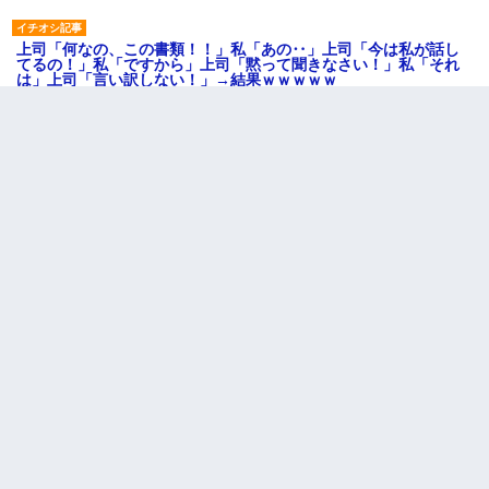
上司「何なの、この書類！！」私「あの‥」上司「今は私が話し
てるの！」私「ですから」上司「黙って聞きなさい！」私「それ
は」上司「言い訳しない！」→結果ｗｗｗｗｗ
【クズ】昔、兄がお見合いして「ブスすぎｗｗｗ」と断った女性
が、兄の同級生と結婚。それを知った兄は荒れ狂い、｢嫁さん、俺
のお古ですが気分はどう？」とメールを送った→
近所のお寺に住み込みで手伝いしてる知的障害のオッサンがい
た。ある日、オッサンが火かき棒を持って顔を真っ赤にしながら
走り回っていて…
妹が嘘つきな元カレと寄りを戻してしまったという話をしていた
ら、旦那の顔が曇って雰囲気が一転。そそくさと話を切り上げて
いつもより早く寝付いてしまった…｜生活｜ワロタあんてな
ミスした新人(
)に冗談で「行為させてくれたら許してあげる」
って言ったら・・・
[緊急]ベロベロの女に声をかけて行為してきた結果