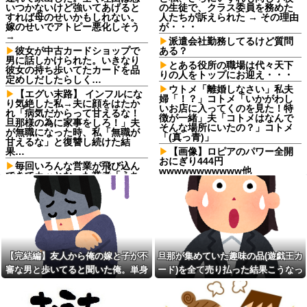
いつかないけど強いてあげると
の生徒で、クラス委員を務めた
すれば母のせいかもしれない。
人たちが訴えられた → その理由
嫁のせいでアトピー悪化しそう
が・・・
→
派遣会社勤務してるけど質問
彼女が中古カードショップで
ある？
男に話しかけられた。いきなり
とある役所の職場は代々天下
彼女の持ち歩いてたカードを品
りの人をトップにお迎え・・・
定めしだしたらしく…
ウトメ「離婚しなさい」私夫
【エグい末路】 インフルにな
婦「！？」コトメ「いかがわし
り気絶した私→夫に顔をはたか
いお店に入ってくのを見た！特
れ「病気だからって甘えるな！
徴が一緒」夫「コトメはなんで
旦那様の為に家事をしろ！」夫
そんな場所にいたの？」コトメ
が無職になった時、私「無職が
「(真っ青)」
甘えるな」と復讐し続けた結
果…
【画像】ロピアのパワー全開
おにぎり444円
毎回いろんな営業が飛び込ん
wwwwwwwwwww他
できてカッとなった業者「うち
で飼ってる犬の散歩でも行きや
フロムアースキッズ、地域と
がれ！」私「いいんですか！」
大学生が連携し子どもの「自
→ すると・・・
育」を育むイベント「諸福ジー
ク×Lifehug」を8月23日に開催
【仰天】X、メンエス嬢とラウ
ンジ嬢が熾烈な女の争いを繰り
【悲報】２ｍの奴に身長
広げ対戦型になってしまうw w
170cmが勝てる可能性が一番高
w w w w w w
い格闘技ｗｗｗｗｗｗｗｗｗｗ
【完結編】友人から俺の嫁と子が不
旦那が集めていた趣味の品(遊戯王カ
お前ら「日本も核武装汁！」
本屋に現れた異臭＆浮浪者風
審な男と歩いてると聞いた俺。単身
ード)を全て売り払った結果こうなっ
←１万発の核弾頭どこに
の男、ペタンコのボストンバッ
グをパンパンにして無会計で退
赴任先から興信所に相談した結果
た
【衝撃】蓮舫「蓮舫だから叩
店！Gメンに確保され「なん
いて良いという報道に向き合い
で？」と本気で困惑ｗｗｗ
ます！」X民「高市だから叩いて