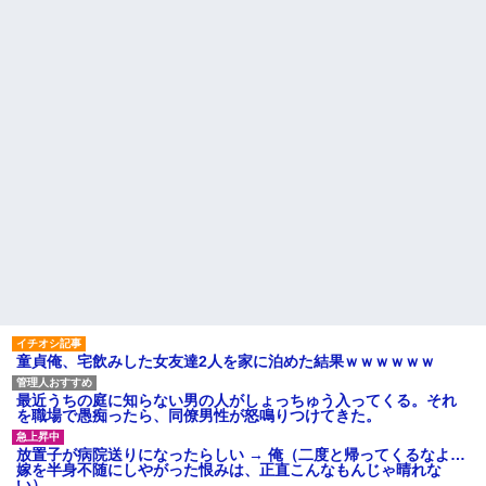
【衝撃】 日本人「家が何千万
の子、自分をグーパンしまくる
円もするのは狂ってる」大工
幼稚な義弟夫婦が大嫌い。低
「はぁ？じゃ自分で作ってみろ
学歴だしパラサイトだし夫婦揃
よ」→結果ｗｗｗｗｗｗ
って太ってるし。義母にベタベ
夫「嫁がメシマズで困ってる
タ甘えて「ジュース飲みた～
んだよ。毎日つれーわｗ」義両
い」何かあるとすぐ「親に言い
親「なに！食べに行く！」夫
つけてやる！」
「いや、そんな事しなくていい
主な税金の成り立ちを調べて
からｗ」→ある日、私の作った
みたよ
ご...
もう先が長くないと20代で宣
告された友達A。「会いに来てほ
しい」と言うので彼女の好きな
もの沢山もっていったんだけ
ど、なんとBが手渡した物は…
ハードオフに売っていた4万
4000円のフィギュアがヤバすぎ
るｗｗｗｗｗｗ「こんな高い
の？ｗｗ」「逆に超安い」
私「ちょっと、人の家の金庫
触らないでよ！」キチママ『そ
童貞俺、宅飲みした女友達2人を家に泊めた結果ｗｗｗｗｗｗ
こに金庫があったから、開けて
みようとしただけ☆』義兄「泥
は出てけ！二度と来るな！」結
最近うちの庭に知らない男の人がしょっちゅう入ってくる。それ
果・・・
を職場で愚痴ったら、同僚男性が怒鳴りつけてきた。
私「初めて飲む味だけどなん
のお茶？」彼「ちっ！」私「」
放置子が病院送りになったらしい → 俺（二度と帰ってくるなよ…
【GIF】JSのカンチョーワロ
嫁を半身不随にしやがった恨みは、正直こんなもんじゃ晴れな
タ
い）