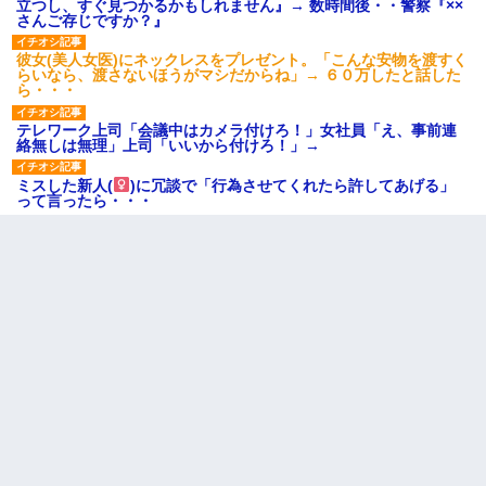
立つし、すぐ見つかるかもしれません』→ 数時間後・・警察『××
さんご存じですか？』
彼女(美人女医)にネックレスをプレゼント。「こんな安物を渡すく
らいなら、渡さないほうがマシだからね」→ ６０万したと話した
ら・・・
テレワーク上司「会議中はカメラ付けろ！」女社員「え、事前連
絡無しは無理」上司「いいから付けろ！」→
ミスした新人(
)に冗談で「行為させてくれたら許してあげる」
って言ったら・・・