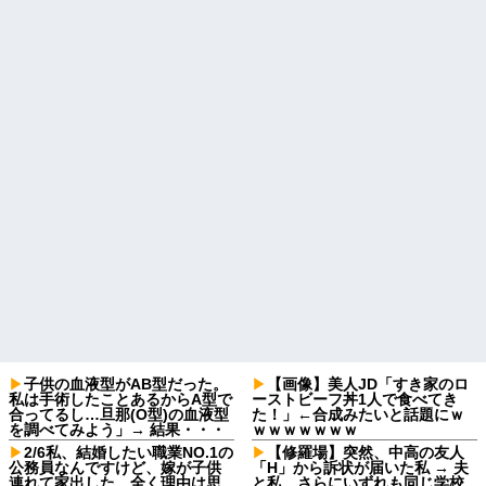
子供の血液型がAB型だった。
【画像】美人JD「すき家のロ
私は手術したことあるからA型で
ーストビーフ丼1人で食べてき
合ってるし…旦那(O型)の血液型
た！」←合成みたいと話題にｗ
を調べてみよう」→ 結果・・・
ｗｗｗｗｗｗｗ
2/6私、結婚したい職業NO.1の
【修羅場】突然、中高の友人
公務員なんですけど、嫁が子供
「H」から訴状が届いた私 → 夫
連れて家出した。全く理由は思
と私、さらにいずれも同じ学校