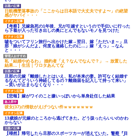
後続車にクラクションを鳴ら
され彼氏が逆切れ。「何クラク
日航機墜落事故の「ここからは日本語で大丈夫ですよ〜」の絶望
ション鳴らしてんだ！降りてこ
感がヤバイ・・・
いよ！」と怒鳴りだし...
【衝撃】報酬100万円超の治験
【考察】兄嫁急死の1年後、兄が引越すというので手伝いに行った
募集がこちらｗｗｗｗｗ(※画像
ら下着が入った引き出しの奥にとんでもないモノを見つけた
あり)
【ネット騒然】惨殺されたタ
嘘をついてフリン旅行へ出かけた嫁→翌日、嫁「ただいま～」旦
ワマン頂き女子のこの動画、す
那「娘がシんだよ。何度も連絡したのに…」嫁「えっ」→なん
げえええええｗｗｗｗｗｗｗｗ
と・・・
ｗｗｗ
【愕然】白のクラウン俺氏、
私「結婚やめるわ」 婚約者「え？なんでなんで？」 → 放置した
高速道路左車線を制限速度で走
結果…｜生活｜ワロタあんてな
った結果wwwwwwwwwwww
百年の恋12-899 食べた量を
旦那の元嫁「離婚したとはいえ、私が本来の妻。許可なく結婚す
張り合ってくる
るなんてどういう神経してるの？離婚届を記入して持って来い」
【悲報】佐藤輝明・・・２軍
→笑いが止まらなくなり・・・
でも盛大にやらかす←あまり悲
しませないでくれ
【悲報】嫁がワイのこと嫌いっぽいから単身赴任した結果
彼女(37)の情欲がえげつない件ｗｗｗｗｗｗｗ
13歳娘が元嫁のところから逃げてきた。どう扱ったらいいのかわ
からない
【唖然】帰宅したら旦那のスポーツカーが消えていた。警察『目