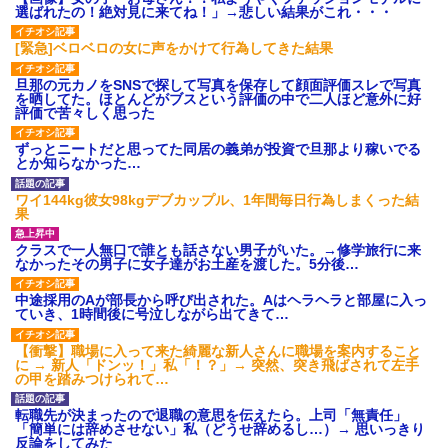
選ばれたの！絶対見に来てね！」→悲しい結果がこれ・・・
旦那の元カノをSNSで探して写真を保存して顔面評価スレで写真
を晒してた。ほとんどがブスという評価の中で二人ほど意外に好
[緊急]ベロベロの女に声をかけて行為してきた結果
評価で苦々しく思った
旦那の元カノをSNSで探して写真を保存して顔面評価スレで写真
を晒してた。ほとんどがブスという評価の中で二人ほど意外に好
男だけどリベンジポノレノの被害者になって未だに人生が立ち直
評価で苦々しく思った
せない
ずっとニートだと思ってた同居の義弟が投資で旦那より稼いでる
とか知らなかった…
我が家のガレージに見知らぬ車。俺「もしもし、玄関にもシャッ
ターリモコンあるだろ？DOWNのボタン押してｗ」→ 待つこと１
ワイ144kg彼女98kgデブカップル、1年間毎日行為しまくった結
時間弱・・・
果
クラスで一人無口で誰とも話さない男子がいた。→修学旅行に来
アパートのドアに『ハンザイ者！この人はさいあくの人です』と
なかったその男子に女子達がお土産を渡した。5分後…
張り紙が！大家「面倒はごめんだよ」私「はあ」→警察に行き、
見回りで犯人が捕まったが、それが…｜生活｜ヌルポあんてな
中途採用のAが部長から呼び出された。Aはヘラヘラと部屋に入っ
ていき、1時間後に号泣しながら出てきて…
ケーキバイキングにいた単独の50くらいのオッサン、強烈だっ
【衝撃】職場に入って来た綺麗な新人さんに職場を案内すること
た。
に → 新人「ドンッ！」私「！？」→ 突然、突き飛ばされて左手
の甲を踏みつけられて…
彼氏の家に泊まる事になり、ゲームで盛り上がってさぁ寝よう！
転職先が決まったので退職の意思を伝えたら。上司「無責任」
と電気を消すとミシッって音が…彼「ちょっと待ってて」→勢い
「簡単には辞めさせない」私（どうせ辞めるし…）→ 思いっきり
よくドアを開けるとなんと…
反論をしてみた