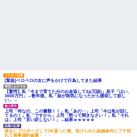
[緊急]ベロベロの女に声をかけて行為してきた結果
【驚愕】私「今まで育てた分のお金返してね(冗談)」息子「はい、
3000万円」→数年後。私「妹が病気になったから援助して欲し
い」→
上司「何なの、この書類！！」私「あの‥」上司「今は私が話し
てるの！」私「ですから」上司「黙って聞きなさい！」私「それ
は」上司「言い訳しない！」→結果ｗｗｗｗｗ
彼女にプロポーズしてOK貰った俺、告げられた結婚条件にブチ切
れて無事婚約破棄・・・