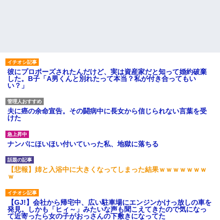
彼にプロポーズされたんだけど、実は資産家だと知って婚約破棄
した。B子「A男くんと別れたって本当？私が付き合ってもい
い？」
夫に癌の余命宣告。その闘病中に長女から信じられない言葉を受
けた
ナンパにほいほい付いていった私、地獄に落ちる
【悲報】姉と入浴中に大きくなってしまった結果ｗｗｗｗｗｗｗ
ｗ
【GJ!】会社から帰宅中、広い駐車場にエンジンかけっ放しの車を
発見。しかも「ヒィ～」みたいな声も聞こえてきたので気になっ
て近寄ったら女の子がおっさんの下敷きになってた