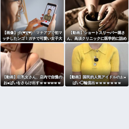
【画像】彡(❤︎)(❤︎)「マチアプで初マ
【動画】ショートスリーパー堀さ
ッチしたンゴ！ガチで可愛い女子大
ん、高須クリニックに医学的に詰め
生
」ｼｺｼｺｼｺｼｺｼｺ
られてガチ切れｗｗｗ
【動画】巨乳女さん、店内で自慢の
【動画】国民的人気アイドルのお●
お●ぱいをさらけ出すｗｗｗwｗｗ
ぱい◯輪流出ｗｗｗｗｗｗｗ
ｗｗｗｗｗｗ