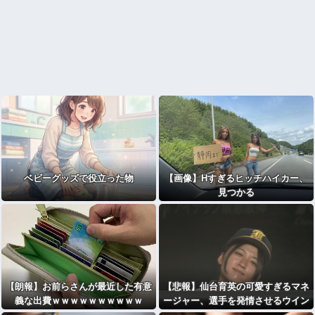
ベビーグッズで役立った物
【画像】Hすぎるヒッチハイカー、
見つかる
【朗報】お前らさんが最近した有意
【悲報】仙台育英の可愛すぎるマネ
義な出費ｗｗｗｗｗｗｗｗｗｗ
ージャー、選手を発情させるウイン
ク