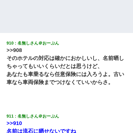
ＤＮＡ検査『血縁関係０％』旦那「やっぱり托卵だったんだ…」
嫁「本当に身に覚えがない」「なにかの間違いだ！取り違え
だ！」→ 嫁「あっ」
ワイアラサー主婦、昨晩久しぶりに夫と致した結果ｗｗｗｗｗ
910
名無しさん＠おーぷん
>>908
ずっとニートだと思ってた同居の義弟が投資で旦那より稼いでる
とか知らなかった…
そのホテルの対応は確かにおかしいし、名前晒し
ちゃってもいいくらいだとは思うけど、
彼女にプロポーズしてOK貰った俺、告げられた結婚条件にブチ切
あなたも車乗るなら任意保険には入ろうよ。古い
れて無事婚約破棄・・・
車なら車両保険までつけなくていいからさ。
私「結婚やめるわ」 婚約者「え？なんでなんで？」 → 放置した
結果…｜生活｜ワロタあんてな
【衝撃】ある工場に配属すると、女の人がみんな退職してしま
う。会社「仕事がハードだし田舎で娯楽も少ないからキツイの
911
名無しさん＠おーぷん
か…」→ 実際は違った
>>910
名前は流石に晒せないですね