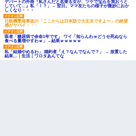
デパートの外商『私さんだと名乗る女が、ツケで宝石を買おうと
していて…』私「！？」→ 翌日。ママ友たちの様子が微妙におか
しくなり・・・
日航機墜落事故の「ここからは日本語で大丈夫ですよ〜」の絶望
感がヤバイ・・・
医者「糖尿病で余命1年です」 ワイ「知らんわｗどうせ死ぬなら
食べる量増やすわｗ」→結果ｗｗｗｗｗ
私「結婚やめるわ」 婚約者「え？なんでなんで？」 → 放置した
結果…｜生活｜ワロタあんてな