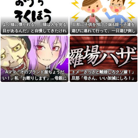
良いをやってるのがお前だろ」
【豹変】優しかった彼氏が同
←これ…w w
棲した瞬間に本性を現した。束
縛→DVの毎日。やっとの思いで
【悲報】17歳で無期懲役にな
逃げたが追ってきて…修羅の展
った奴のご尊顔、ガチで怖い
開に
よく猫に懐かれる。「猫は人を見る
旦那に子供を預けて妹&姪っ子達を
イーロン・マスク「中国のロ
一回だけ好きなところから人
ボットはデタラメで遠隔操作し
目があるんだ」と自慢してきたけれ
遊びに連れて行って、一日遊び倒し
生やり直せるとしたら
てるだけ」
ど、今日たまたま読んだ記事である
た。すると、旦那と喧嘩になってし
思わず誰かに話したくなる雑
職場結婚だった同僚の結婚式
学、なんかある？
ことを目にした
まい...
の２次会に、新郎新婦がこなか
った。そのまま主役なしで食事
本屋に現れた異臭＆浮浪者風
が始まり...
の男、ペタンコのボストンバッ
グをパンパンにして無会計で退
「優しい男はモテない」っ
店！Gメンに確保され「なん
て、正しくは「優しさ以外にセ
で？」と本気で困惑ｗｗｗ
ールスポイントのない男がモテ
Aママ「そのブランド服ちょうだ
トメ「さっさと離婚しろクソ嫁！」
ない」なんだわ。優しさ自体を
旦那に子供を預けて妹&姪っ子
好きではない
達を遊びに連れて行って、一日
い！」私「お断りします」→母親に
旦那「母さん、いい加減にしろ！」
遊び倒した。すると、旦那と喧
彼氏の家で不倫してる私。彼
報告したら逆ギレされ、とんでもな
→思わぬ形で旦那が味方してくれ
嘩になってしまい...
氏にキスしていたらいないはず
い要求をされて…
て…
の彼の嫁がいた。
彼は私が何かしても、一度も
「ありがとう」と言わない
嫁が新婚当時の不倫を自白し
てきた。娘は相手の子かもしれ
「お食い初めなんて俺になん
ないそうで俺と娘が他人なら男
のメリットがあるの」「そんな
女の関係になるかもしれないと
に大変なら育児やめれば？」冗
不安だったそうで…
談で言ったのに本気に取られて
離婚を言い渡された
私「新婦さんって、あのお店
の人…？」友人「え？」→結婚
彼女と結婚の話をしていた時
式の会場でまさかの人物に気づ
に言われたことが衝撃だった
いてしまい…
【闇】『強度行動障害』の女