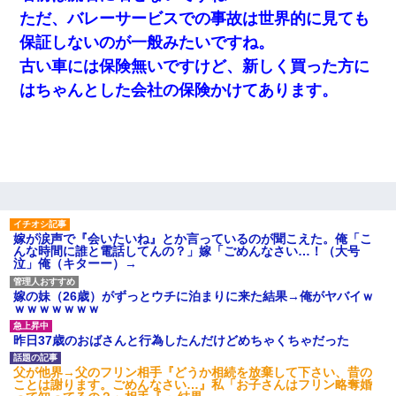
22歳の頃、父に36歳の男性とお見合いをしてくれと頼まれた。父
の親会社の経営者の息子さんだったので、父も喜んで私の写真を
ただ、バレーサービスでの事故は世界的に見ても
送ったんだが→
保証しないのが一般みたいですね。
古い車には保険無いですけど、新しく買った方に
宅飲みで女友達の乳を見てしまった・・・
はちゃんとした会社の保険かけてあります。
最近うちの庭に知らない男の人がしょっちゅう入ってくる。それ
を職場で愚痴ったら、同僚男性が怒鳴りつけてきた。
新築の家で。クラクラするくらいの「白粉の匂い」が鼻につくも
嫁＆娘「そんな匂いしない…」ある日、友人奥「素敵なアンティ
ークですね！」俺（！？）
嫁が涙声で『会いたいね』とか言っているのが聞こえた。俺「こ
んな時間に誰と電話してんの？」嫁「ごめんなさい…！（大号
童貞俺、宅飲みした女友達2人を家に泊めた結果ｗｗｗｗｗｗ
泣」俺（キターー）→
嫁の妹（26歳）がずっとウチに泊まりに来た結果→俺がヤバイｗ
嘘をついてフリン旅行へ出かけた嫁→翌日、嫁「ただいま～」旦
ｗｗｗｗｗｗｗ
那「娘がシんだよ。何度も連絡したのに…」嫁「えっ」→なん
と・・・
昨日37歳のおばさんと行為したんだけどめちゃくちゃだった
高1のとき男に襲われ、不妊の叔母に頼まれて出産。→叔母夫婦が
父が他界→父のフリン相手『どうか相続を放棄して下さい、昔の
養子縁組してアメリカに子供を連れ帰った。→9・11で叔母夫婦が
ことは謝ります。ごめんなさい…』私「お子さんはフリン略奪婚
亡くなってしまい…