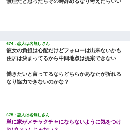
無理だと思ったらその時辞めるなり考えたらいい
３２歳俺「ずっと好きでした！！付き合って下さい！」 ２５歳
彼女「うん！！絶対幸せになろうね！！！！」 → ７年後ｗｗ
ｗｗｗ
日航機墜落事故の「ここからは日本語で大丈夫ですよ〜」の絶望
感がヤバイ・・・
674
恋人は名無しさん
彼女の負担は心配だけどフォローは出来ないかも
住居は決まってるから中間地点は提案できない
働きたいと言ってるならどちらかあなたが折れる
なり協力できないのかな？
675
恋人は名無しさん
単に家がメチャクチャにならないように気をつけ
ればいいんじゃない？