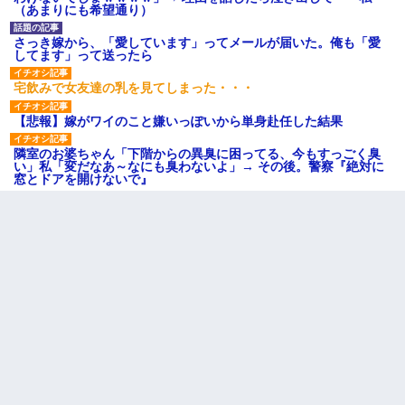
（あまりにも希望通り）
さっき嫁から、「愛しています」ってメールが届いた。俺も「愛
してます」って送ったら
宅飲みで女友達の乳を見てしまった・・・
【悲報】嫁がワイのこと嫌いっぽいから単身赴任した結果
隣室のお婆ちゃん「下階からの異臭に困ってる、今もすっごく臭
い」私「変だなあ～なにも臭わないよ」→ その後。警察『絶対に
窓とドアを開けないで』