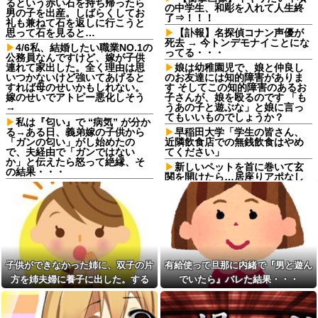
るという赤い石を持ち帰ったら
の中学生、和彫を入れて人生終
男の子を出産。しばらくしてお
了⇒！！！
礼も兼ねて石を返しに行こうと
思って石を見ると…
【訃報】名探偵コナン声優が
死去 → 今トンデモナイことにな
4/6私、結婚したい職業NO.1の
ってる・・・
公務員なんですけど、嫁が子供
連れて家出した。全く理由は思
娘は幼稚園児で、娘と仲良し
いつかないけど強いてあげると
のお友達には知的障害がありま
すれば母のせいかもしれない。
す そしてこの知的障害のあるお
嫁のせいでアトピー悪化しそう
子さんが、娘を殴るのです 「も
→
うあの子と遊ぶな」と娘に言っ
てもいいものでしょうか？
私は『匂い』で “病気” が分か
る→ある日、義弟嫁の子供から
早稲田大学「学生の皆さん、
「ガンの匂い」がし始めたの
近隣飲食店での無銭飲食はやめ
で、夫経由で「ガンではない
てください」
か」と伝えたら怒って絶縁、そ
新しいペットを首に巻いて玄
の結果・・・
関を開けたら…居座りアポなし
生理の予定が８月６日なんだ
トメと鉢合わせ！絶叫して20秒
けど７月２９日にドバッと鮮血
で逃亡したトメ「捨てないと二
でたから生理かな？って思った
度と行ってあげない！」←もう
のよね
来なくて大丈夫ですｗ
元夫「会社をクビになっ
親父が自転車で事故った。そ
た…」私「そうなんだ…」→フ
の時コケた親父が荷物で腹を突
リン相手と再婚した元夫の転落
いて胃袋が切れ、5時間を超える
を聞いて複雑な気持ちになり…
手術をすることに。手術は修羅
子供ができなかった姉に、双子の片
有給使って旦那に内緒で『男と遊ん
場だったが無事終了……と思っ
移民ベトナム女達の宅飲み、
方を姉夫婦に養子に出した。する
でいたら』バレた結果・・・
たら→
レベチｗｗｗｗｗｗｗｗｗｗｗ
と、養子に出した子がすごく礼儀正
ｗｗｗｗｗｗｗｗｗｗｗｗｗ
旦那が知らない間に夜の店行
ってた。私「なんで黙って行っ
しくてビックリ
【衝撃】ジャンポケ斉藤の被
たの？」旦那「暴力したら犯罪