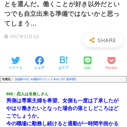
とを選んだ。働くことが好き以外だとい
つでも自立出来る準備ではないかと思っ
てしまう…
2017年11月1日
LINE
ツイート
シェア
はてブ
Pocket
引用元：
【結婚ｷﾏｯﾀ】★婚約中スレッド★44【ｶﾌﾟ板卒業】
666
恋人は名無しさん
男側は専業主婦を希望、女側も一度は了承したが
やはり働きたいとなった場合の落としどころはど
こでしょうか。
今の職場に勤務し続けると通勤が一時間半掛かる