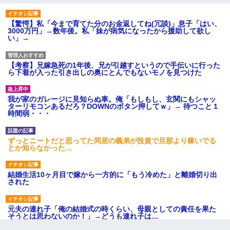
【驚愕】私「今まで育てた分のお金返してね(冗談)」息子「はい、
3000万円」→数年後。私「妹が病気になったから援助して欲し
い」→
【考察】兄嫁急死の1年後、兄が引越すというので手伝いに行った
ら下着が入った引き出しの奥にとんでもないモノを見つけた
我が家のガレージに見知らぬ車。俺「もしもし、玄関にもシャッ
ターリモコンあるだろ？DOWNのボタン押してｗ」→ 待つこと１
時間弱・・・
ずっとニートだと思ってた同居の義弟が投資で旦那より稼いでる
とか知らなかった…
結婚生活10ヶ月目で嫁から一方的に「もう冷めた」と離婚切り出
された
元夫の連れ子「俺の結婚式の時くらい、母親としての責任を果た
そうとは思わないのか！」→どうも連れ子は…