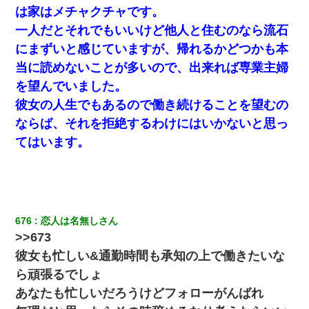
は家はメチャクチャです。
一人だとそれでもいいけど他人と住むのなら流石
妻「ずっと好きだった人と一緒になりたいから、わかれてくださ
い」→離婚後、娘と実家で生活してると…
にまずいと感じていますが、帰れるかどつかも本
当に読めないことが多いので、出来れば専業主婦
嘘をついてフリン旅行へ出かけた嫁→翌日、嫁「ただいま～」旦
を望んでいました。
那「娘がシんだよ。何度も連絡したのに…」嫁「えっ」→なん
と・・・
彼女の人生でもあるので働き続けることを望むの
ならば、それを拒絶するわけにはいかないと思っ
近所のお寺に住み込みで手伝いしてる知的障害のオッサンがい
てはいます。
た。ある日、オッサンが火かき棒を持って顔を真っ赤にしながら
走り回っていて…
【衝撃】女友達から行為中に告白されてOKした結果
676
恋人は名無しさん
新卒の女性社員に1年半ストーカーされていた。俺「マジで怖い」
>>673
上司「話をしてみる」→女性社員「実は10数年前に…」
彼女も忙しい&通勤時間も承知の上で働きたいな
上司「何なの、この書類！！」私「あの‥」上司「今は私が話し
ら頑張るでしょ
てるの！」私「ですから」上司「黙って聞きなさい！」私「それ
あなたも忙しいだろうけどフォローがんばれ
は」上司「言い訳しない！」→結果ｗｗｗｗｗ