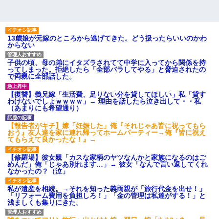
13歳娘が元嫁のところから逃げてきた。どう扱ったらいいのかわ
からない
子供の頃、母の弟にイタズラされてて中学に入ってから関係を持
ってしまった。拒絶したら「全部バラしてやる」と脅迫されたの
で両親に全部話した。
【復讐】義兄嫁「生活費、足りない分を貸してほしい」私「貸す
わけないでしょｗｗｗｗ」→ 理由を話したら泣き出して・・私
（あまりにも希望通り）
【報告者がキチ】嫁「妊娠した」俺『それじゃあ皆に祝ってもら
おう』友人達を家に連れ帰ってホームパーティー→俺『皆に祝え
てもらえて良かったな！』→
【修羅場】彼女親「カスな家柄のヤツなんかと家族になるのはご
めんだ」俺「じゃあ別れます…」→ 彼女「なんで言い返してくれ
なかったの？（泣」
私が遺産を相続。→それを知った義両親が「旅行代金を出せ！」
「リフォーム費用を負担しろ！」「金の管理は私達がする！」と
浅ましくも集りにきた。