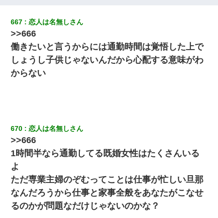
私「まとめ買いして冷凍ストックしてる」Ａ「ずるい！クレク
レ！」私「なんでよ」Ａ「ケーチ！バーカ！」→ 後日、Ａ旦那が
667
恋人は名無しさん
凸してきた
>>666
働きたいと言うからには通勤時間は覚悟した上で
ケーキバイキングにいた単独の50くらいのオッサン、強烈だっ
た。
しょうし子供じゃないんだから心配する意味がわ
からない
私が遺産を相続。→それを知った義両親が「旅行代金を出せ！」
「リフォーム費用を負担しろ！」「金の管理は私達がする！」と
浅ましくも集りにきた。
【衝撃】嫁父の会社に勤続１０年、手取り１４万 → 俺「２２万も
670
恋人は名無しさん
らえる会社から誘われた。転職したい」義父「クビ！（激怒」嫁
「離婚！（激怒」
>>666
1時間半なら通勤してる既婚女性はたくさんいる
童貞俺、宅飲みした女友達2人を家に泊めた結果ｗｗｗｗｗｗ
よ
ただ専業主婦のぞむってことは仕事が忙しい旦那
22歳の頃、父に36歳の男性とお見合いをしてくれと頼まれた。父
なんだろうから仕事と家事全般をあなたがこなせ
の親会社の経営者の息子さんだったので、父も喜んで私の写真を
送ったんだが→
るのかが問題なだけじゃないのかな？