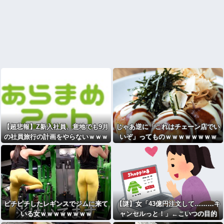
【超悲報】Z新入社員、意地でも9月
じゃあ逆に「これはチェーン店でい
の社員旅行の計画をやらないｗｗｗ
いぞ」ってものｗｗｗｗｗｗｗｗ
ピチピチしたレギンスでジムに来て
【謎】女「43億円注文して………キ
いる女ｗｗｗｗｗｗｗｗ
ャンセルっと！」←こいつの目的