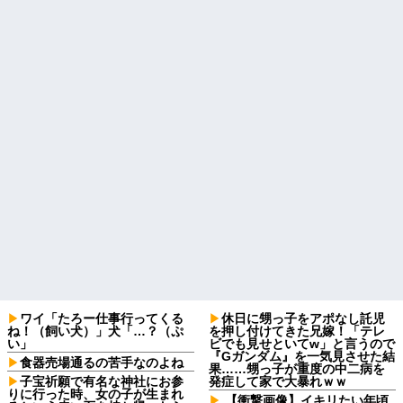
ワイ「たろー仕事行ってくる
休日に甥っ子をアポなし託児
ね！（飼い犬）」犬「…？（ぷ
を押し付けてきた兄嫁！「テレ
い」
ビでも見せといてw」と言うので
『Gガンダム』を一気見させた結
食器売場通るの苦手なのよね
果……甥っ子が重度の中二病を
子宝祈願で有名な神社にお参
発症して家で大暴れｗｗ
りに行った時、女の子が生まれ
【衝撃画像】イキリたい年頃