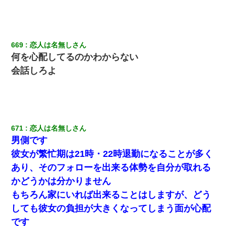
さっき嫁から、「愛しています」ってメールが届いた。俺も「愛
してます」って送ったら
【悲報】嫁がワイのこと嫌いっぽいから単身赴任した結果
669
恋人は名無しさん
何を心配してるのかわからない
会話しろよ
妻が亡くなったんだけど正直ガチで嬉しい
17年飼っていた犬が亡くなった。鼻水垂らし嗚咽する私に、猫が
近づいて頭突きをしてきて…
671
恋人は名無しさん
高1のとき男に襲われ、不妊の叔母に頼まれて出産。→叔母夫婦が
養子縁組してアメリカに子供を連れ帰った。→9・11で叔母夫婦が
男側です
亡くなってしまい…
彼女が繁忙期は21時・22時退勤になることが多く
あり、そのフォローを出来る体勢を自分が取れる
【驚愕】5000円でＪＫと行為してきたが後悔しかない…
かどうかは分かりません
もちろん家にいれば出来ることはしますが、どう
【ワロタ】姉から「肉食系14才、乳丸出し、毛はうっすら生えか
け」というタイトルで画像が送られてきた
しても彼女の負担が大きくなってしまう面が心配
です