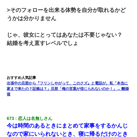
生保レディと行為する為に駆け引きしてみた結果ｗｗｗｗｗｗｗ
ｗｗｗｗｗ
>そのフォローを出来る体勢を自分が取れるかど
うかは分かりません
昨日37歳のおばさんと行為したんだけどめちゃくちゃだった
じゃ、彼女にとってはあなたは不要じゃない？
彼にプロポーズされたんだけど、実は資産家だと知って婚約破棄
した。B子「A男くんと別れたって本当？私が付き合ってもい
結婚を考え直すレベルでしょ
い？」
「お前の父ちゃんは自宅警備員」とかからかわれたけど、実はと
んでもない仕事に就いていた
｢昨日はお兄ちゃんと一緒にお風呂に入っちゃった～｣とか毎日兄
出張中の旦那から『フリンしやがって、このクズ』と電話が。私「本当に
の話をしていたA子が事故で亡くなった。→Ａ子のお母さんの話に
家まで来たの？証拠は？」旦那「俺の言葉が信じられないのか！」→ 離婚
驚愕…
後
【報告者がキチ】嫁「妊娠した」俺『それじゃあ皆に祝ってもら
おう』友人達を家に連れ帰ってホームパーティー→俺『皆に祝え
てもらえて良かったな！』→
673
恋人は名無しさん
今は時間のあるときにまとめて家事をするかんじ
テレワーク上司「会議中はカメラ付けろ！」女社員「え、事前連
なので家にいられないとき、寝に帰るだけのとき
絡無しは無理」上司「いいから付けろ！」→