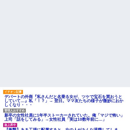
『Gガンダム』を一気見させた結
夫、前妻の娘に「実の子じゃな
果……甥っ子が重度の中二病...
い！」と訴えた結果ｗｗｗｗ
彼氏が『この車』買おうとし
33歳くらいから太ったせいか
て私とケンカになってるんだけ
加齢で＊が緩んだのかチョビッ
どｗｗｗｗｗｗ
と漏れるようになった
【うわぁ】 都営団地住み、年
相手がどんなパイプ持ってい
収10万円上げると「大変なこ
るかも知れないのに…
と」になるｗｗｗｗｗｗｗ
高校３年生の女です。家が嫌
ハードオフに売っていた4万
いすぎて家を出て現在養護施設
4000円のフィギュアがヤバすぎ
で暮らしています
るｗｗｗｗｗｗ「こんな高い
主な税金の成り立ちを調べて
の？ｗｗ」「逆に超安い」
みたよ
私「ちょっと、人の家の金庫
触らないでよ！」キチママ『そ
こに金庫があったから、開けて
みようとしただけ☆』義兄「泥
は出てけ！二度と来るな！」結
果・・・
私「初めて飲む味だけどなん
のお茶？」彼「ちっ！」私「」
デパートの外商『私さんだと名乗る女が、ツケで宝石を買おうと
【GIF】JSのカンチョーワロ
していて…』私「！？」→ 翌日。ママ友たちの様子が微妙におか
タ
しくなり・・・
後続車にクラクションを鳴ら
され彼氏が逆切れ。「何クラク
ション鳴らしてんだ！降りてこ
新卒の女性社員に1年半ストーカーされていた。俺「マジで怖い」
いよ！」と怒鳴りだし...
上司「話をしてみる」→女性社員「実は10数年前に…」
【衝撃】報酬100万円超の治験
募集がこちらｗｗｗｗｗ(※画像
【衝撃】ある工場に配属すると、女の人がみんな退職してしま