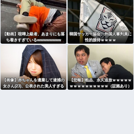
【動画】喧嘩上級者、あまりにも落
韓国サッカー協会、外国人審判員に
ち着きすぎているwwwwwwww
性的接待ｗｗｗｗ
【画像】赤ちゃんを遺棄して逮捕の
【悲報】粗品、永久追放ｗｗｗｗｗ
女さん(23)、公表された美人すぎる
ｗｗｗｗｗｗｗｗｗｗ（証拠あり）
ご尊顔がこちら⇒ｗｗｗｗｗｗｗｗ
ｗｗ