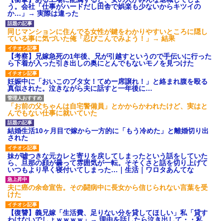
あり)
う。会社「仕事がハードだし田舎で娯楽も少ないからキツイの
か…」→ 実際は違った
【ネット騒然】惨殺されたタ
ワマン頂き女子のこの動画、す
げえええええｗｗｗｗｗｗｗｗ
同じマンションに住んでる女性が鍵をわかりやすいところに隠し
ｗｗｗ
ている事に気づいた俺「忍びこんでみよう！」→ 結果
【愕然】白のクラウン俺氏、
高速道路左車線を制限速度で走
【考察】兄嫁急死の1年後、兄が引越すというので手伝いに行った
った結果wwwwwwwwwwww
ら下着が入った引き出しの奥にとんでもないモノを見つけた
百年の恋12-899 食べた量を
張り合ってくる
妊娠中に「おいこのブタ女！てめー席譲れ！」と絡まれ腹を殴る
真似された。泣きながら夫に話すと一年後に…
【悲報】佐藤輝明・・・２軍
でも盛大にやらかす←あまり悲
しませないでくれ
「お前の父ちゃんは自宅警備員」とかからかわれたけど、実はと
んでもない仕事に就いていた
結婚生活10ヶ月目で嫁から一方的に「もう冷めた」と離婚切り出
された
妹が嘘つきな元カレと寄りを戻してしまったという話をしていた
ら、旦那の顔が曇って雰囲気が一転。そそくさと話を切り上げて
いつもより早く寝付いてしまった…｜生活｜ワロタあんてな
夫に癌の余命宣告。その闘病中に長女から信じられない言葉を受
けた
【復讐】義兄嫁「生活費、足りない分を貸してほしい」私「貸す
わけないでしょｗｗｗｗ」→ 理由を話したら泣き出して・・私