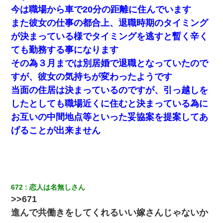
友人とふたりで山口に旅行した時の事。レンタカーを借りて山の
今は職場から車で20分の距離に住んでいます
中の道を走っていたら、突然ガガッ！って音がして…
また彼女の仕事の都合上、退職時期のタイミング
が決まっている様でタイミングを逃すと暫く辛く
日曜日、会社の窓を見ると同僚の姿。俺（あれ？ディズニーシー
じゃ？）→俺電話「今何してんの？」同僚「シーで並んでるこ
ても勤務する事になります
と！」俺「会社にいない？」→次の瞬間、すごい鳥肌が立った
その為３月までは別居婚で退職となっていたので
すが、彼女の気持ちが変わったようです
とっさに女児を捕まえたら変質者扱いされた。母親「あっち行っ
てよ！気持ち悪い！（ｼｯｼｯ」→ 後日、俺を見つけた母親がすっ飛
当面の住居は決まっているのですが、引っ越しを
んできて・・・
したとしても職場近くに住むと決まっている為に
お互いの中間地点等といった妥協案を提案してあ
【悲報】姉と入浴中に大きくなってしまった結果ｗｗｗｗｗｗｗ
ｗ
げることが出来ません
書店「息子さんが万引きしました」私「はっ？(息子目の前にいる
し…)うちの子ではないので迎えに行きません」→息子を名乗って
た人物の正体が判明するも・・・
672
恋人は名無しさん
裁判官「お互いに最後に言いたいことはありますか」バカ夫
>>671
「…」A「夫を一発殴らせてほしい」裁判官「どうぞ」
進んで共働きをしてくれるいい嫁さんじゃないか