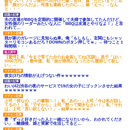
嘘をついてフリン旅行へ出かけた嫁→翌日、嫁「ただいま～」旦
那「娘がシんだよ。何度も連絡したのに…」嫁「えっ」→なん
と・・・
夫の友達がBBQを定期的に開催して夫婦で参加してたんだけど、
女性側のリーダーみたいな人に「BBQは友達とやりなよ！」と言
われて…
我が家のガレージに見知らぬ車。俺「もしもし、玄関にもシャッ
ターリモコンあるだろ？DOWNのボタン押してｗ」→ 待つこと１
時間弱・・・
【驚愕】私「今まで育てた分のお金返してね(冗談)」息子「はい、
3000万円」→数年後。私「妹が病気になったから援助して欲し
い」→
彼女(37)の情欲がえげつない件ｗｗｗｗｗｗｗ
わい(42)渋谷の夜のサービスで19の女の子にゴックンさせた結果
ｗｗｗｗｗｗｗｗ
上司「何なの、この書類！！」私「あの‥」上司「今は私が話し
てるの！」私「ですから」上司「黙って聞きなさい！」私「それ
は」上司「言い訳しない！」→結果ｗｗｗｗｗ
妻「ずっと好きだった人と一緒になりたいから、わかれてくださ
い」→離婚後、娘と実家で生活してると…