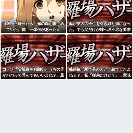
害女性「バウムクーヘン売った
だぞ」→夜の店通いを巡って夫
りTikTokライブしててムカつい
婦の言い争いが泥沼化して…
たから示談しなかった」←コレ
ってさ…
彼の母親と初めて食事した時
に彼母が「私ちゃんは結婚した
女「43億円注文して………キ
ら仕事辞める予定なんですって
出張から帰ったら、嫁の顔が青ざめ
母が友人の子供を引き取り姉になっ
ャンセルっと！」←こいつの目
ね」と言ってきた
的
ていた。俺「一体何があったん
た。でも父だけが姉へ理不尽な要求
【画像】福原遥さん、意外と
【動画】手術中に熊本地震直
だ？」嫁「…」→子供たちに話を聞
ばかり押し付けていて…
あるｗ他
撃やばすぎる
くと…
姪っ子とクレープを買ってい
【衝撃】若い女の子からする
たら不審者と間違われ警察沙汰
「甘い匂い」の正体、まさか分
にｗ必死にかばってくれた姪の
からないDTなんておらんよな？
一言に泣きそうになった件←必
よな？w w w w w w w w w w w
死の弁明が逆に不憫すぎて草
Gカップの嫁が肩こりに悩み
高校の頃、担任と隣のクラス
中。俺が揉んであげてるが効果
コトメ「父親役をお願い。うちの子
義弟嫁「駅で男の人と一緒でしたよ
の担任が結婚。「お祝いに行こ
あるんか？
う！」と結婚式場に突撃した結
がパパって呼んでもいいよね？」旦
ねぇ？」私「従弟だけど？」→意味
年収1500万の父が退職。父
果...
那「それは無理」→断った途端に大
深な言い方をされてウンザリして…
「退職金も渡したよな？」母
味噌汁にアレを入れてしまう
「貯金なんてないよー」父「全
騒ぎになり…
嫁(メシマズ)にブチギレた俺。
部なくなったの！？」→予想外
……帰ったら離婚届がありまし
の返事に家族騒然となり…
た
旦那「一緒に夕飯を食べた
「今思えばなんであんなに夢
い」私「早く帰ってきてくれる
中になったんやろ…」と思うコ
の？」旦那「そうじゃないん
ンテンツ
だ」→続いた言葉に思わず絶句
して…
【画像】思わず保存したくな
る「笑える画像・最高な画像」
休日に甥っ子をアポなし託児
貼っていけｗｗｗｗｗ
を押し付けてきた兄嫁！「テレ
ビでも見せといてw」と言うので
【修羅場】不妊と判明した