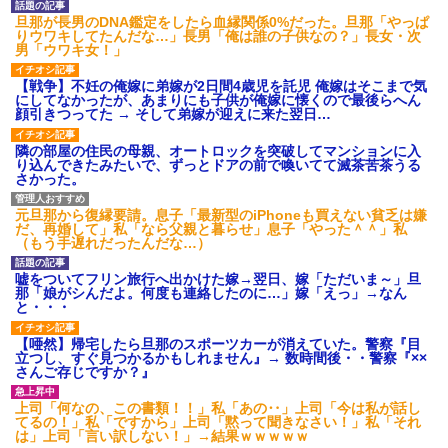
後続車にクラクションを鳴ら
旦那が長男のDNA鑑定をしたら血縁関係0%だった。旦那「やっぱ
され彼氏が逆切れ。「何クラク
りウワキしてたんだな…」長男「俺は誰の子供なの？」長女・次
ション鳴らしてんだ！降りてこ
男「ウワキ女！」
いよ！」と怒鳴りだし...
【衝撃】報酬100万円超の治験
【戦争】不妊の俺嫁に弟嫁が2日間4歳児を託児 俺嫁はそこまで気
募集がこちらｗｗｗｗｗ(※画像
にしてなかったが、あまりにも子供が俺嫁に懐くので最後らへん
あり)
顔引きつってた → そして弟嫁が迎えに来た翌日…
【ネット騒然】惨殺されたタ
ワマン頂き女子のこの動画、す
隣の部屋の住民の母親、オートロックを突破してマンションに入
げえええええｗｗｗｗｗｗｗｗ
り込んできたみたいで、ずっとドアの前で喚いてて滅茶苦茶うる
ｗｗｗ
さかった。
【愕然】白のクラウン俺氏、
高速道路左車線を制限速度で走
元旦那から復縁要請。息子「最新型のiPhoneも買えない貧乏は嫌
った結果wwwwwwwwwwww
だ、再婚して」私「なら父親と暮らせ」息子「やった＾＾」私
百年の恋12-899 食べた量を
（もう手遅れだったんだな…）
張り合ってくる
【悲報】佐藤輝明・・・２軍
嘘をついてフリン旅行へ出かけた嫁→翌日、嫁「ただいま～」旦
でも盛大にやらかす←あまり悲
那「娘がシんだよ。何度も連絡したのに…」嫁「えっ」→なん
しませないでくれ
と・・・
【唖然】帰宅したら旦那のスポーツカーが消えていた。警察『目
立つし、すぐ見つかるかもしれません』→ 数時間後・・警察『××
さんご存じですか？』
上司「何なの、この書類！！」私「あの‥」上司「今は私が話し
てるの！」私「ですから」上司「黙って聞きなさい！」私「それ
は」上司「言い訳しない！」→結果ｗｗｗｗｗ