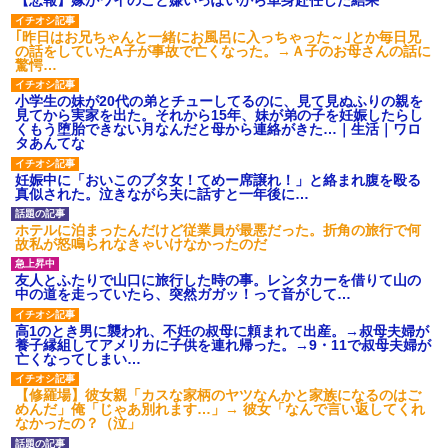
【悲報】嫁がワイのこと嫌いっぽいから単身赴任した結果
義兄嫁が義実家で「コロナ陽性だったからこのまま療養させて下
さい」と言い出してド修羅場になった
｢昨日はお兄ちゃんと一緒にお風呂に入っちゃった～｣とか毎日兄
の話をしていたA子が事故で亡くなった。→Ａ子のお母さんの話に
驚愕…
中途採用のAが部長から呼び出された。Aはヘラヘラと部屋に入っ
ていき、1時間後に号泣しながら出てきて…
小学生の妹が20代の弟とチューしてるのに、見て見ぬふりの親を
見てから実家を出た。それから15年、妹が弟の子を妊娠したらし
くもう堕胎できない月なんだと母から連絡がきた…｜生活｜ワロ
義兄嫁「娘が大学に入ったら下宿させて」私「しつこい、学校斡
タあんてな
旋のアパートに行け」→ 旦那が義兄に通報したら「志望校を変え
ろ！」とキレて・・・
妊娠中に「おいこのブタ女！てめー席譲れ！」と絡まれ腹を殴る
真似された。泣きながら夫に話すと一年後に…
放置子が病院送りになったらしい → 俺（二度と帰ってくるなよ…
ホテルに泊まったんだけど従業員が最悪だった。折角の旅行で何
嫁を半身不随にしやがった恨みは、正直こんなもんじゃ晴れな
故私が怒鳴られなきゃいけなかったのだ
い）
友人とふたりで山口に旅行した時の事。レンタカーを借りて山の
中の道を走っていたら、突然ガガッ！って音がして…
見合いにて。嫁「はじめまして」俺「失礼ですが○○さんご本人で
すか？」
高1のとき男に襲われ、不妊の叔母に頼まれて出産。→叔母夫婦が
養子縁組してアメリカに子供を連れ帰った。→9・11で叔母夫婦が
亡くなってしまい…
【修羅場】彼女親「カスな家柄のヤツなんかと家族になるのはご
めんだ」俺「じゃあ別れます…」→ 彼女「なんで言い返してくれ
なかったの？（泣」