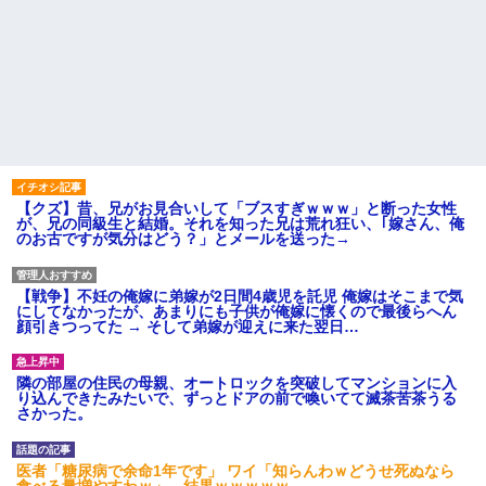
【クズ】昔、兄がお見合いして「ブスすぎｗｗｗ」と断った女性
が、兄の同級生と結婚。それを知った兄は荒れ狂い、｢嫁さん、俺
のお古ですが気分はどう？」とメールを送った→
【戦争】不妊の俺嫁に弟嫁が2日間4歳児を託児 俺嫁はそこまで気
にしてなかったが、あまりにも子供が俺嫁に懐くので最後らへん
顔引きつってた → そして弟嫁が迎えに来た翌日…
隣の部屋の住民の母親、オートロックを突破してマンションに入
り込んできたみたいで、ずっとドアの前で喚いてて滅茶苦茶うる
さかった。
医者「糖尿病で余命1年です」 ワイ「知らんわｗどうせ死ぬなら
食べる量増やすわｗ」→結果ｗｗｗｗｗ