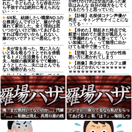
が呼びかければ交流のあった家
れた。子どものような存在だか
臣はみんな 自分の味方をしてく
ら手放すのは絶対に考えられな
れるだろうと思っていた
い・・・
【訃報】名探偵コナン声優が
4/6私、結婚したい職業NO.1の
死去 → 今トンデモナイことにな
公務員なんですけど、嫁が子供
ってる・・・
連れて家出した。全く理由は思
いつかないけど強いてあげると
【冷めた】朝起きた時点で化
すれば母のせいかもしれない。
粧塗り始めてた彼女が風呂入っ
嫁のせいでアトピー悪化しそう
て準備終わっても塗ってて「い
→
い加減にしろ」って無理に出か
けても道中で塗ってた
夫が首を吊った。気に入らな
いと私を殴るウトとそれを傍観
【悲報】女さん、なぜか性格
するトメに生活費をくれない
悪い方に惹かれてしまう
夫…地獄の義実家をでて離婚し
【画像】美少女コンカフェ嬢
ようとしたら…夫にはとんでも
いうほどかわいいｗｗｗｗｗｗ
ない秘密があった
ｗｗｗｗｗｗｗｗｗ
ワイ「たろー仕事行ってくる
海外旅行連発のトメから相次
ね！（飼い犬）」犬「…？（ぷ
ぐ援助要求…15万出した直後に
い」
「保険代払えない」頑なに義母
高卒で入った倉庫会社の男連
の経済状況を聞こうとしない夫
中は、半分以上働いていない。
の様子が怪しすぎる件 ←夫しっ
上司に期待され、リフトの免許
かりしろよ
もとった俺は「女性社員を狙っ
「結婚式なんて『今夜セッ〇
ている」と言いがかりをつけ...
スします』って宣言するような
俺「まだ気付いてないのか…」汚嫁
クレクレ「余ってるなら私がもらっ
兄が首吊った。理由はイジ
ものだから恥ずかしいｗｗ」と
「…」→私物は消え、共用ロ座の残
てあげる！」私「は？」→毎回しつ
メ…俺の両親離婚で母は自サツ
かいう頭おかしすぎる理由で結
し家庭崩壊→首謀者を探しだし
婚式を挙げない親戚のアラサー
高は653円。それでも嫁は平然とし
こく食い下がるので、ある方法を試
た俺は会社と妻子を特定→結
女子ｗｗｗｗｗ
ていて…
した結果…
果、実刑受けた。子に復讐され
本物のスパイ、政府批判どこ