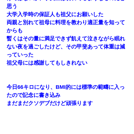
思う
デパートの外商『私さんだと名乗る女が、ツケで宝石を買おうと
していて…』私「！？」→ 翌日。ママ友たちの様子が微妙におか
大学入学時の保証人も祖父にお願いした
しくなり・・・
両親と別れて祖母に料理を教わり適正量を知って
からも
妻と同居し始めたときから、よく妻が「どこかで音漏れしてな
い？音楽聞こえる」と言っていて…
暫くはその量に満足できず飢えて泣きながら眠れ
ない夜を過ごしたけど、その甲斐あって体重は減
ワイ144kg彼女98kgデブカップル、1年間毎日行為しまくった結
っていった
果
祖父母には感謝してもしきれない
9月に付き合い始めたけどこの、この人と結婚はないわと判断して
別れた。その元彼が交通事故で重体になっているらしく…
今日66キロになり、BMI的には標準の範疇に入っ
彼女との行為を録画した結果→衝撃の事実が判明したｗｗｗｗｗ
たので記念に書き込み
ｗ
まだまだクソデブだけど頑張ります
元旦那から復縁要請。息子「最新型のiPhoneも買えない貧乏は嫌
だ、再婚して」私「なら父親と暮らせ」息子「やった＾＾」私
（もう手遅れだったんだな…）