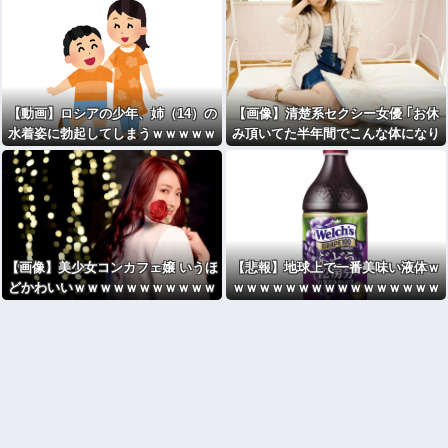
【動画】ロシアの少年、姉（14）の
【画像】清楚系セクシー女優 ｢お休
水着姿に勃起してしまうｗｗｗｗｗ
み頂いてた半年間でこんな体になり
ｗ
ました.｣⇒！！
【画像】美少女コンカフェ嬢 いうほ
【悲報】地球上で一番美味い液体ｗ
どかわいいｗｗｗｗｗｗｗｗｗｗｗ
ｗｗｗｗｗｗｗｗｗｗｗｗｗｗｗｗ
ｗｗｗｗ
ｗｗｗｗｗｗｗｗｗｗｗｗｗｗｗｗ