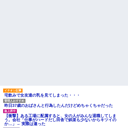
られていいよなぁ。俺なんか忙
【お前らも気をつけよう
しくて寝る暇ねーもん。どうせ
な！】ガールズバンドのボーカ
暇でしょ？俺のＤＶＤコピっと
ルさん、客席ダイブした結果
いてよ」
『こう』なってしまいお気持ち
【驚愕】養育費を払い続けた
表明してしまう…
結果…元妻の裏切りが判
【画像】AIレベルの綺麗すぎ
明！！！その理由がこれｗｗｗ
るプロポーズ花火が打ち上がる
ｗ
????
職場で電話を取った新入社員
の女子がヒワイなことを言われ
【悲報】高野連「暑熱対策で
てショックを受けたことがあっ
第2試合は13:30プレイボール
た
や！」←こいつら
主な税金の成り立ちを調べて
【驚愕】 新幹線じゃなく『帰
みたよ
省費4000円』安くなる在来線で
帰省した結果ｗｗｗｗｗ
ハードオフに売っていた4万
4000円のフィギュアがヤバすぎ
るｗｗｗｗｗｗ「こんな高い
の？ｗｗ」「逆に超安い」
私「ちょっと、人の家の金庫
触らないでよ！」キチママ『そ
宅飲みで女友達の乳を見てしまった・・・
こに金庫があったから、開けて
みようとしただけ☆』義兄「泥
は出てけ！二度と来るな！」結
昨日37歳のおばさんと行為したんだけどめちゃくちゃだった
果・・・
私「初めて飲む味だけどなん
【衝撃】ある工場に配属すると、女の人がみんな退職してしま
のお茶？」彼「ちっ！」私「」
う。会社「仕事がハードだし田舎で娯楽も少ないからキツイの
【GIF】JSのカンチョーワロ
か…」→ 実際は違った
タ