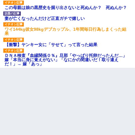
この母親は娘の黒歴史を掘り出さないと死ぬんか？ 死ぬんか？
妻が亡くなったんだけど正直ガチで嬉しい
ワイ144kg彼女98kgデブカップル、1年間毎日行為しまくった結
果
【衝撃】ヤンキー女に「サせて」って言った結果
ＤＮＡ検査『血縁関係０％』旦那「やっぱり托卵だったんだ…」
嫁「本当に身に覚えがない」「なにかの間違いだ！取り違え
だ！」→ 嫁「あっ」