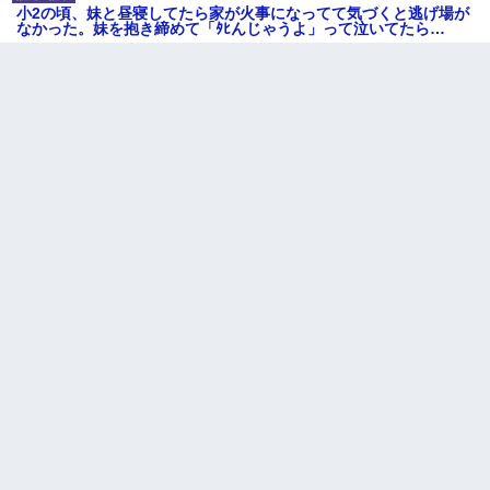
小2の頃、妹と昼寝してたら家が火事になってて気づくと逃げ場が
なかった。妹を抱き締めて「ﾀﾋんじゃうよ」って泣いてたら…