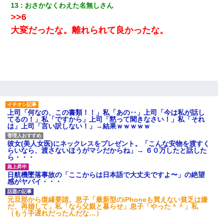
【悲報】姉と入浴中に大きくなってしまった結果ｗｗｗｗｗｗｗ
13
おさかなくわえた名無しさん
ｗ
>>6
大変だったな。離れられて良かったな。
最近うちの庭に知らない男の人がしょっちゅう入ってくる。それ
を職場で愚痴ったら、同僚男性が怒鳴りつけてきた。
私が遺産を相続。→それを知った義両親が「旅行代金を出せ！」
「リフォーム費用を負担しろ！」「金の管理は私達がする！」と
浅ましくも集りにきた。
【考察】兄嫁急死の1年後、兄が引越すというので手伝いに行った
上司「何なの、この書類！！」私「あの‥」上司「今は私が話し
ら下着が入った引き出しの奥にとんでもないモノを見つけた
てるの！」私「ですから」上司「黙って聞きなさい！」私「それ
は」上司「言い訳しない！」→結果ｗｗｗｗｗ
【GJ!】会社から帰宅中、広い駐車場にエンジンかけっ放しの車を
彼女(美人女医)にネックレスをプレゼント。「こんな安物を渡すく
発見。しかも「ヒィ～」みたいな声も聞こえてきたので気になっ
らいなら、渡さないほうがマシだからね」→ ６０万したと話した
て近寄ったら女の子がおっさんの下敷きになってた
ら・・・
日航機墜落事故の「ここからは日本語で大丈夫ですよ〜」の絶望
兄の新しい嫁がやらかしすぎて辛い。当たり前のように実家や姪
感がヤバイ・・・
の幼稚園に来る
元旦那から復縁要請。息子「最新型のiPhoneも買えない貧乏は嫌
だ、再婚して」私「なら父親と暮らせ」息子「やった＾＾」私
友人「酒の勢いで女先輩をホテルに連れ込んだｗｗｗｗｗ」俺
（もう手遅れだったんだな…）
「…」