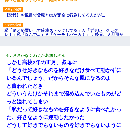
【悲報】お風呂で父親と姉が完全に行為してるんだが...
私「まとめ買いして冷凍ストックしてる」Ａ「ずるい！クレク
レ！」私「なんでよ」Ａ「ケーチ！バーカ！」→ 後日、Ａ旦那が
凸してきた
日曜日、会社の窓を見ると同僚の姿。俺（あれ？ディズニーシー
6
おさかなくわえた名無しさん
じゃ？）→俺電話「今何してんの？」同僚「シーで並んでるこ
しかし高校2年の正月、叔母に
と！」俺「会社にいない？」→次の瞬間、すごい鳥肌が立った
「どうせ好きなものを好きなだけ食べて動かずに
妊娠中に「おいこのブタ女！てめー席譲れ！」と絡まれ腹を殴る
いるんでしょう、だからそんな風になるのよ」
真似された。泣きながら夫に話すと一年後に…
と言われたとき
どういうわけかそれまで溜め込んでいたものがど
父親がくも膜下出血で突然ﾀﾋ。→母の貯金が0なことが判明。→母
「私を家に置いてほしい、どうか見捨てないで(土下座」俺・嫁
っと溢れてしまい
「…」
「私だって好きなものを好きなように食べたかっ
た、好きなように運動したかった
アパートのドアに『ハンザイ者！この人はさいあくの人です』と
張り紙が！大家「面倒はごめんだよ」私「はあ」→警察に行き、
どうして好きでもないものを好きでもないように
見回りで犯人が捕まったが、それが…｜生活｜ヌルポあんてな