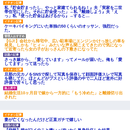
私『貯金貯まったし、やっと家建てられるね！』夫「実家を二世
帯住宅にした。それに貯金使った」→私『離婚しよう』夫「え
三年働いてたパートを突然クビになった。しかし元職場の主要取
っ」私『使った貯金はあげるから』→すると…
引先のトップが母方の叔父だったので…
ケーキバイキングにいた単独の50くらいのオッサン、強烈だっ
た。
[緊急]ベロベロの女に声をかけて行為してきた結果
【GJ!】会社から帰宅中、広い駐車場にエンジンかけっ放しの車を
発見。しかも「ヒィ～」みたいな声も聞こえてきたので気になっ
て近寄ったら女の子がおっさんの下敷きになってた
新卒の女性社員に1年半ストーカーされていた。俺「マジで怖い」
上司「話をしてみる」→女性社員「実は10数年前に…」
さっき嫁から、「愛しています」ってメールが届いた。俺も「愛
してます」って送ったら
｢昨日はお兄ちゃんと一緒にお風呂に入っちゃった～｣とか毎日兄
の話をしていたA子が事故で亡くなった。→Ａ子のお母さんの話に
旦那の元カノをSNSで探して写真を保存して顔面評価スレで写真
驚愕…
を晒してた。ほとんどがブスという評価の中で二人ほど意外に好
評価で苦々しく思った
嘘をついてフリン旅行へ出かけた嫁→翌日、嫁「ただいま～」旦
結婚生活10ヶ月目で嫁から一方的に「もう冷めた」と離婚切り出
那「娘がシんだよ。何度も連絡したのに…」嫁「えっ」→なん
された
と・・・
【驚愕】5000円でＪＫと行為してきたが後悔しかない…
妻が亡くなったんだけど正直ガチで嬉しい