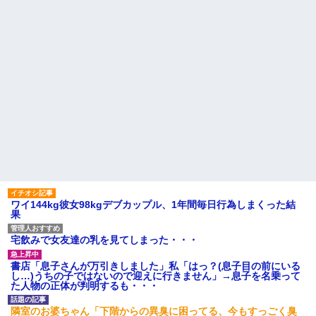
ワイ144kg彼女98kgデブカップル、1年間毎日行為しまくった結
果
宅飲みで女友達の乳を見てしまった・・・
書店「息子さんが万引きしました」私「はっ？(息子目の前にいる
し…)うちの子ではないので迎えに行きません」→息子を名乗って
た人物の正体が判明するも・・・
隣室のお婆ちゃん「下階からの異臭に困ってる、今もすっごく臭