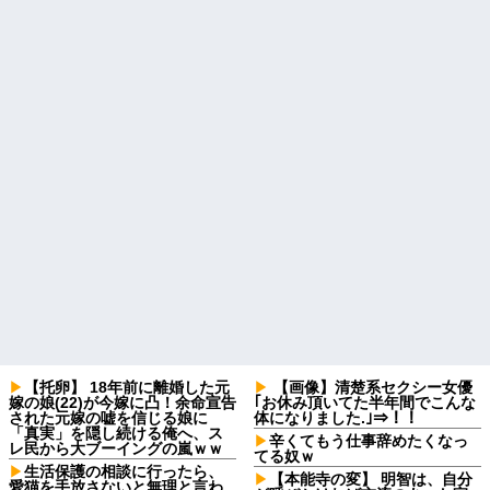
【托卵】 18年前に離婚した元
【画像】清楚系セクシー女優
嫁の娘(22)が今嫁に凸！余命宣告
｢お休み頂いてた半年間でこんな
された元嫁の嘘を信じる娘に
体になりました.｣⇒！！
「真実」を隠し続ける俺へ、ス
辛くてもう仕事辞めたくなっ
レ民から大ブーイングの嵐ｗｗ
てる奴ｗ
生活保護の相談に行ったら、
【本能寺の変】 明智は、自分
愛猫を手放さないと無理と言わ