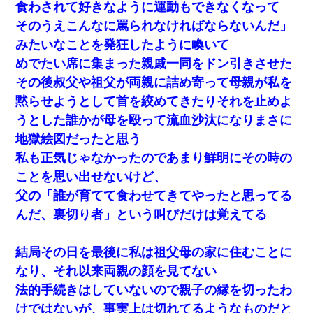
食わされて好きなように運動もできなくなって
そのうえこんなに罵られなければならないんだ」
10年ほど前、息子がまだ年中だった時に離婚したんだけど、一昨
年の暮れに突然息子が職場を訪ねてきた。
みたいなことを発狂したように喚いて
めでたい席に集まった親戚一同をドン引きさせた
朝起きたら嫁がいなかった。俺（嫁も嫁実家も電話に出ない…不
その後叔父や祖父が両親に詰め寄って母親が私を
安だ）→ 仕事を早退して帰宅すると、嫁と嫁両親と知らない男が
２人・・・
黙らせようとして首を絞めてきたりそれを止めよ
うとした誰かが母を殴って流血沙汰になりまさに
彼にプロポーズされたんだけど、実は資産家だと知って婚約破棄
地獄絵図だったと思う
した。B子「A男くんと別れたって本当？私が付き合ってもい
い？」
私も正気じゃなかったのであまり鮮明にその時の
ことを思い出せないけど、
【報告者がキチ】嫁「妊娠した」俺『それじゃあ皆に祝ってもら
父の「誰が育てて食わせてきてやったと思ってる
おう』友人達を家に連れ帰ってホームパーティー→俺『皆に祝え
てもらえて良かったな！』→
んだ、裏切り者」という叫びだけは覚えてる
【悲報】嫁がワイのこと嫌いっぽいから単身赴任した結果
結局その日を最後に私は祖父母の家に住むことに
なり、それ以来両親の顔を見てない
元夫の連れ子「俺の結婚式の時くらい、母親としての責任を果た
法的手続きはしていないので親子の縁を切ったわ
そうとは思わないのか！」→どうも連れ子は…
けではないが、事実上は切れてるようなものだと