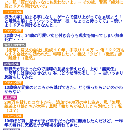
い」私「変だなあ～なにも臭わないよ」→ その後。警察『絶対に
窓とドアを開けないで』
彼氏の家に泊まる事になり、ゲームで盛り上がってさぁ寝よう！
と電気を消すとミシッって音が…彼「ちょっと待ってて」→勢い
よくドアを開けるとなんと…
32歳ワイ、34歳の可愛い女と付き合うも現実を知ってしまい無事
死亡・・・
【衝撃】嫁父の会社に勤続１０年、手取り１４万 → 俺「２２万も
らえる会社から誘われた。転職したい」義父「クビ！（激怒」嫁
「離婚！（激怒」
転職先が決まったので退職の意思を伝えたら。上司「無責任」
「簡単には辞めさせない」私（どうせ辞めるし…）→ 思いっきり
反論をしてみた
13歳娘が元嫁のところから逃げてきた。どう扱ったらいいのかわ
からない
200万を貸したコウトから、追加で400万の申し込み、私「無理。
義弟より娘たちが大事」旦那「娘たちが成人したら別れよう」私
（は？）
10年ほど前、息子がまだ年中だった時に離婚したんだけど、一昨
年の暮れに突然息子が職場を訪ねてきた。