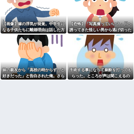
るだろ...
ろか「むしろ政府の味方」を演
パートの面接で号泣しながら
じて潜伏することが判明
「ここもダメだったらもう食べ
【絶体絶命！】夫実家では老
ていけないんです」って熱弁し
犬を飼っている。義母から「申
てた人がいた
し訳ないけどお留守番に来て貰
【画像】嫁の浮気が発覚。中学生に
【恐怖】「写真撮っていい？」川へ
２年付き合ってる彼女がいる
えまいか」と電話が。お安い御
なる子供たちに離婚理由は話した方
誘ってきた怪しい男から逃げ切った
んだが、妊娠したので生まれる
用だと思って引き受けたが…
前に籍を入れたいと言われた。
がいい？
私⇒テレビに映った『衝撃の顔』に
運転してる女性配信者さん、
俺は種がほぼ無いはずなのに...
とんでもない駐車テクニックを
絶句
俺、弟の嫁に一目惚れしてし
見せつけてネット民をドン引き
まった。どうにもならんよな？
させるｗｗｗｗｗｗ他
女の子が私のオニオンリング
【未練】妻の不貞により離婚
を勝手に掴んで泣き出した。そ
した 今後2度と会うつもりはない
の時に私を心配した店員を女の
と大見得切ったものの、半年過
子の母親がどついて…
ぎると少しずつ妻が恋しくなっ
妹の親友から「高校の時からずっと
手術する事になって麻酔を打っても
ていった → 結局、月1の子供面
旦那である弟に相談もなく二
好きだった」と告白された俺。さら
らった。ところが声は聞こえるの
会日の後に…
世帯話を進めていた弟嫁が、弟
にキス責めに遭い
に、目も開かず...
と大喧嘩。その騒動で夫婦仲は
両親の離婚原因が私。結婚し
最悪になったはずが…
た原因も私。
【画像】本田望結の妹、姉妹
近寄りがたい怖いキャラを目
で並んだ姿が大変素晴らしいと
指していた俺は自己紹介カード
話題にw w w w w w w
の自画像に自分だけそこにオリ
ジナルの氏神を描いた
【悲報】取引先専務「Aを20個
注文する」 ぼく「いつも1～2
彼氏が私の友達を勝手に評価
個しか使わないけど本当に20で
する。友達の写真を見せたら
あってる？」 取専「あって
「この子はモテそう」「この子
る」→結果『こう』なったんだ
は彼氏できなさそう」
がコレワイが悪いん
クソ男「専業主婦は昼間寝て
か？？？？？？？？