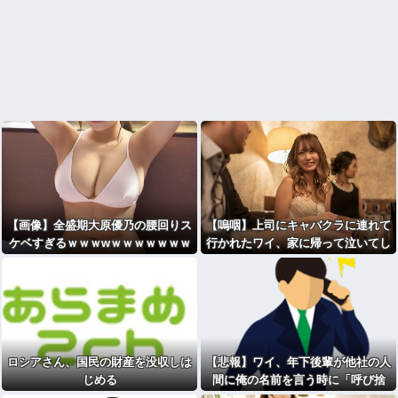
【画像】全盛期大原優乃の腰回りス
【嗚咽】上司にキャバクラに連れて
ケベすぎるｗｗｗwｗｗｗｗｗｗｗ
行かれたワイ、家に帰って泣いてし
ｗ
まうｗｗｗｗｗｗｗｗｗｗｗｗ
ロシアさん、国民の財産を没収しは
【悲報】ワイ、年下後輩が他社の人
じめる
間に俺の名前を言う時に「呼び捨
て」にするのが腹立つ