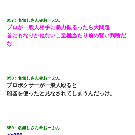
上司「何なの、この書類！！」私「あの‥」上司「今は私が話し
てるの！」私「ですから」上司「黙って聞きなさい！」私「それ
857
名無しさん＠おーぷん
は」上司「言い訳しない！」→結果ｗｗｗｗｗ
プロが一般人相手に暴力振るったら大問題
首にもなりかねないし至極当たり前の賢い判断だ
私『貯金貯まったし、やっと家建てられるね！』夫「実家を二世
帯住宅にした。それに貯金使った」→私『離婚しよう』夫「え
な
っ」私『使った貯金はあげるから』→すると…
妻と同居し始めたときから、よく妻が「どこかで音漏れしてな
い？音楽聞こえる」と言っていて…
858
名無しさん＠おーぷん
彼女との行為を録画した結果→衝撃の事実が判明したｗｗｗｗｗ
プロボクサーが一般人殴ると
ｗ
凶器を使ったと見なされてしまうんだっけ。
【衝撃】職場に入って来た綺麗な新人さんに職場を案内すること
に → 新人「ドンッ！」私「！？」→ 突然、突き飛ばされて左手
の甲を踏みつけられて…
【GJ!】会社から帰宅中、広い駐車場にエンジンかけっ放しの車を
859
名無しさん＠おーぷん
発見。しかも「ヒィ～」みたいな声も聞こえてきたので気になっ
て近寄ったら女の子がおっさんの下敷きになってた