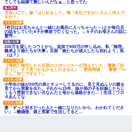
てしても結婚て難しいんだなぁ…と思ってた
見合いにて。嫁「はじめまして」俺「失礼ですが○○さんご本人で
すか？」
｢昨日はお兄ちゃんと一緒にお風呂に入っちゃった～｣とか毎日兄
の話をしていたA子が事故で亡くなった。→Ａ子のお母さんの話に
驚愕…
200万を貸したコウトから、追加で400万の申し込み、私「無理。
義弟より娘たちが大事」旦那「娘たちが成人したら別れよう」私
（は？）
【唖然】帰宅したら旦那のスポーツカーが消えていた。警察『目
立つし、すぐ見つかるかもしれません』→ 数時間後・・警察『××
さんご存じですか？』
小学生の妹が20代の弟とチューしてるのに、見て見ぬふりの親を
見てから実家を出た。それから15年、妹が弟の子を妊娠したらし
くもう堕胎できない月なんだと母から連絡がきた…｜生活｜ワロ
タあんてな
妻「ずっと好きだった人と一緒になりたいから、わかれてくださ
い」→離婚後、娘と実家で生活してると…