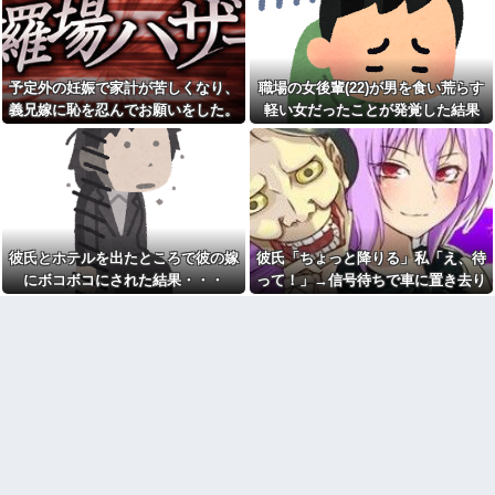
した…
人生が大修羅場にｗｗｗｗ
【悲報】女さん、歩行者を轢
幼稚園の姪(兄夫婦が同居)が友
いた挙句、道路に倒れてどえら
達の物を持ち帰ってきたり、大
いことになってしまうw w w w
きくなって私の服を勝手に自分
w w w
サイズに切って着たりと色々酷
予定外の妊娠で家計が苦しくなり、
職場の女後輩(22)が男を食い荒らす
かったので、早々に実家を出た
【悲報画像】イキリたい年頃
義兄嫁に恥を忍んでお願いをした。
軽い女だったことが発覚した結果
→夫と建てた新築の家に…
の中学生さん、和彫を入れて人
その返事が予想外すぎて…
生終了へ←これw w w w w w
彼女とレストランに行って、
俺がソファーに座ったら彼女が
【画像】寺田心さん(18)が筋ト
「えっ？」という顔に。俺「ソ
レした結果ｗｗｗｗｗｗｗｗｗ
ファーになんかついてた？」彼
ｗｗｗｗｗｗｗｗｗｗ
女「いや、別に…」→食事後、
【悲報】「美人すぎる県警本
彼女から…
部長」失職ｗｗｗｗｗｗｗｗｗ
実家に住んでる兄から「盆に
友人の結婚式へ向かう日に、
泊まりに来るなら嫁と子供に菓
彼氏とホテルを出たところで彼の嫁
彼氏「ちょっと降りる」私「え、待
トメから車を出せと要求され
子のひとつでも持ってきてよ」
にボコボコにされた結果・・・
って！」→信号待ちで車に置き去り
た。断っただけなのに大騒ぎに
って言われた。自分の実家に帰
なってしまい…
るのに手土産なんて考えたこと
にされ、後続車にクラクションを鳴
なかった…
先月2人目が生まれたんだけど
らされてしまい…
大学までの学費を考えると3人目
友人が「出された料理を必ず
は厳しい。赤ちゃんの育児に携
残すダイエット」を素晴らしい
われるのはこれで最後なのかと
アイデアみたいに吹聴してきて
思うと涙が…
心底ウゼぇ…最初から少ない量
や低カロリー選べばいいだろ！
旦那のとこのパート事務員(美
人)に呼び止められた。すると
パート辞めるって報告した時
「あんな物(昼食)を旦那さんに食
に迷惑だって言ってくる社員が
べさせるなんて信じられな
いて、その人の不満を言い返し
い！」と言い出し...
てしまった
【大炎上】 ふつうの日本人、
バブル全盛期の銀行支店長