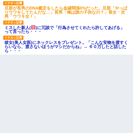
旦那が長男のDNA鑑定をしたら血縁関係0%だった。旦那「やっぱ
りウワキしてたんだな…」長男「俺は誰の子供なの？」長女・次
男「ウワキ女！」
ミスした新人(
)に冗談で「行為させてくれたら許してあげる」
って言ったら・・・
彼女(美人女医)にネックレスをプレゼント。「こんな安物を渡すく
らいなら、渡さないほうがマシだからね」→ ６０万したと話した
ら・・・