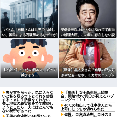
パさん「石破さんは世界でも珍し
安倍晋三以上にネタに溢れてて面白
い、国民による石破辞めるなデモが
い総理大臣、この世に存在しない説
自然発生した総理大臣です」
wwwwwww
【大炎上】ふつうの日本人、ガチで
【画像】黒人女さん「進撃の巨人好
滅びそう…
きやなぁ···せや、ミカサのコスプレ
したろ！」
夫が首を吊った。気に入らな
【動画】女子高生陸上競技
いと私を殴るウトとそれを傍観
会、開始9秒で乳〇が見えるハプ
するトメに生活費をくれない
ニング⇒！！！！
夫…地獄の義実家をでて離婚し
40℃の熱出して仕事休んだら
ようとしたら…夫にはとんでも
上司にむっちゃ切れられた
ない秘密があった
傲慢、自意識過剰、自分のミ
子供の血液型がAB型だった。