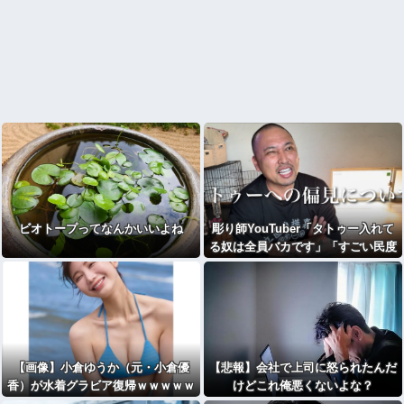
ビオトープってなんかいいよね
彫り師YouTuber「タトゥー入れて
る奴は全員バカです」「すごい民度
低い」
【画像】小倉ゆうか（元・小倉優
【悲報】会社で上司に怒られたんだ
香）が水着グラビア復帰ｗｗｗｗｗ
けどこれ俺悪くないよな？