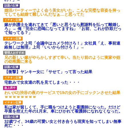
【衝撃】報酬100万円超の治験
募集がこちらｗｗｗｗｗ(※画像
婚活パーティーでよく会う美女がいた。こんな完璧な容姿を持っ
あり)
てしても結婚て難しいんだなぁ…と思ってた
【ネット騒然】惨殺されたタ
ワマン頂き女子のこの動画、す
嫁が弁護士を連れてきて「悪いと思うなら慰謝料を払って離婚し
げえええええｗｗｗｗｗｗｗｗ
ろ」→ 俺「完全に恐喝になってますね」「お前、これが詐欺だっ
ｗｗｗ
て知ってる？」
【愕然】白のクラウン俺氏、
高速道路左車線を制限速度で走
テレワーク上司「会議中はカメラ付けろ！」女社員「え、事前連
った結果wwwwwwwwwwww
絡無しは無理」上司「いいから付けろ！」→
百年の恋12-899 食べた量を
張り合ってくる
兄の新しい嫁がやらかしすぎて辛い。当たり前のように実家や姪
【悲報】佐藤輝明・・・２軍
の幼稚園に来る
でも盛大にやらかす←あまり悲
しませないでくれ
【衝撃】ヤンキー女に「サせて」って言った結果
宅飲みで女友達の乳を見てしまった・・・
わい(42)渋谷の夜のサービスで19の女の子にゴックンさせた結果
ｗｗｗｗｗｗｗｗ
私は家が貧しくて、手に職をつけようと看護師になった。だけど
卒業を控えた年の1月末、車にひかれて看護師になれなくなった。
32歳ワイ、34歳の可愛い女と付き合うも現実を知ってしまい無事
死亡・・・