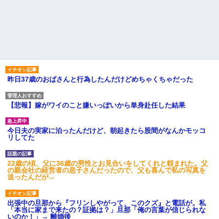
昨日37歳のおばさんと行為したんだけどめちゃくちゃだった
【悲報】嫁がワイのこと嫌いっぽいから単身赴任した結果
今日夫の実家に泊ったんだけど、朝起きたら股間がなんかモッコ
リしてた
22歳の頃、父に36歳の男性とお見合いをしてくれと頼まれた。父
の親会社の経営者の息子さんだったので、父も喜んで私の写真を
送ったんだが→
出張中の旦那から『フリンしやがって、このクズ』と電話が。私
「本当に家まで来たの？証拠は？」旦那「俺の言葉が信じられな
いのか！」→ 離婚後