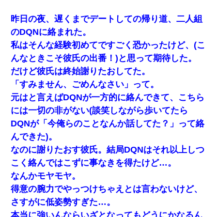
昨日の夜、遅くまでデートしての帰り道、二人組
のDQNに絡まれた。
私はそんな経験初めてですごく恐かったけど、(こ
んなときこそ彼氏の出番！)と思って期待した。
だけど彼氏は終始謝りたおしてた。
「すみません、ごめんなさい」って。
元はと言えばDQNが一方的に絡んできて、こちら
には一切の非がない(談笑しながら歩いてたら
DQNが「今俺らのことなんか話してた？」って絡
んできた)。
なのに謝りたおす彼氏。結局DQNはそれ以上しつ
こく絡んではこずに事なきを得たけど…。
なんかモヤモヤ。
得意の腕力でやっつけちゃえとは言わないけど、
さすがに低姿勢すぎた…。
本当に強いんならいざとなってもどうにかなるん