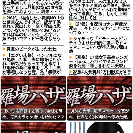
スは棚に上げ、人の瑣末なミス
私は手術したことあるからA型で
をネチネチと責める同僚A。過去
合ってるし…旦那(O型)の血液型
に何人かがAにイビられて鬱病に
を調べてみよう」→ 結果・・・
なって退職してる。しかし上司
2/6私、結婚したい職業NO.1の
はAに対しては…
公務員なんですけど、嫁が子供
【訃報】名探偵コナン声優が
連れて家出した。全く理由は思
死去 → 今トンデモナイことにな
いつかないけど強いてあげると
ってる・・・
すれば母のせいかもしれない。
嫁のせいでアトピー悪化しそう
ライチュウ「ピチューとピカ
→
チュウより圧倒的に強いですｗ
ｗｗ」←こいつが不人気な理由
真夏のピークが去ったわね
他
【エグい末路】 インフルにな
【画像】17歳女子高生シンガ
り気絶した私→夫に顔をはたか
ー・tuki.、ハワイでミニワンピ
れ「病気だからって甘えるな！
姿を公開「隠しきれない美貌」
旦那様の為に家事をしろ！」夫
が無職になった時、私「無職が
家族4人食費月2万円献立がXで
甘えるな」と復讐し続けた結
話題に「子どもの成長期には月8
果…
万円は必要」「業務スーパー活
用なら可能かも」
長男嫁が「お姉ちゃん助け
て」と電話してきた。バカトメ
チャーハンに入れたら美味し
が、雪の中うちの息子に会いに
いもの
来ようとしたらしく...
職場のインカムで自分の名前
母「おばあちゃんが従兄弟と
すらろくに聞いてないおバカ同
結婚させようとしてる」私「ち
僚降臨ｗｗ結婚改姓で「ミヤモ
歌い手を目指すと言って会社を辞
見知らぬ車に駐車スペースを塞が
ょうどいい、その話利用する
トさん」になった途端に普通に
め、毎日カラオケ通いを始めたママ
れ、仕方なく別の場所へ停めた俺。
わ」→3日後にまさかの展開…
返答＆謎の感謝を述べてきて草
wwwww
友。嫌な予感は見事に当たってしま
気づけばパトカーまで来る騒ぎにな
日産e-power、無給油で
1980km走行しギネス記録を達
【愚行】試食会で恋に落ちた
い…
って…
成！→山頂から下ってるだけで
彼女に嘘で絡んだ結果、職場と