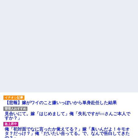
ガチで滅びそう…
「時間単位あたりの賃金はあな
たより高いのだから」
義兄嫁が「自己破産になる。
アンタのせいだ」と電話を寄越
【悲痛】溺れた11歳息子を助
した。夫が確認すると借金は判
けようと川へ…40歳父親が死
明分だけで500万円。ブランドバ
亡 息子は母親が救助 愛知
ッグや時計をカードで買いサ...
【警告】職務経歴書の『最初
お気に入りの喫茶店のパート
の5行に書くべきこと』がこれ
の口臭についてマスターにメモ
母は小学校の教師だ。母が受
を渡した。その後は店員が無表
け持ったクラスの女の子が中学
情になり、マスターも…
でいじめを受けているようで母
ハードオフに売っていた4万
を頼ってくる
4000円のフィギュアがヤバすぎ
主な税金の成り立ちを調べて
るｗｗｗｗｗｗ「こんな高い
みたよ
の？ｗｗ」「逆に超安い」
私「ちょっと、人の家の金庫
触らないでよ！」キチママ『そ
こに金庫があったから、開けて
みようとしただけ☆』義兄「泥
は出てけ！二度と来るな！」結
果・・・
私「初めて飲む味だけどなん
【悲報】嫁がワイのこと嫌いっぽいから単身赴任した結果
のお茶？」彼「ちっ！」私「」
【GIF】JSのカンチョーワロ
見合いにて。嫁「はじめまして」俺「失礼ですが○○さんご本人で
タ
すか？」
後続車にクラクションを鳴ら
され彼氏が逆切れ。「何クラク
俺「初対面でなに言ったか覚えてる？」嫁「臭いんだよ！キモオ
ション鳴らしてんだ！降りてこ
タ？だっけ？」俺「だいたい合ってる。で、なんで告白してきた
いよ！」と怒鳴りだし...
の？」→