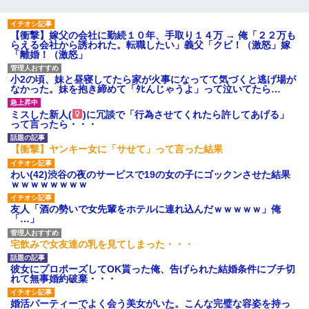
【衝撃】嫁父の会社に勤続１０年、手取り１４万 → 俺「２２万も
らえる会社から誘われた。転職したい」義父「クビ！（激怒」嫁
「離婚！（激怒」
小2の頃、妹と昼寝してたら家が火事になってて気づくと逃げ場が
なかった。妹を抱き締めて「ﾀﾋんじゃうよ」って泣いてたら…
ミスした新人(
)に冗談で「行為させてくれたら許してあげる」
って言ったら・・・
【衝撃】ヤンキー女に「サせて」って言った結果
わい(42)渋谷の夜のサービスで19の女の子にゴックンさせた結果
ｗｗｗｗｗｗｗｗ
友人「酒の勢いで女先輩をホテルに連れ込んだｗｗｗｗｗ」俺
「…」
宅飲みで女友達の乳を見てしまった・・・
彼女にプロポーズしてOK貰った俺、告げられた結婚条件にブチ切
れて無事婚約破棄・・・
婚活パーティーでよく会う美女がいた。こんな完璧な容姿を持っ