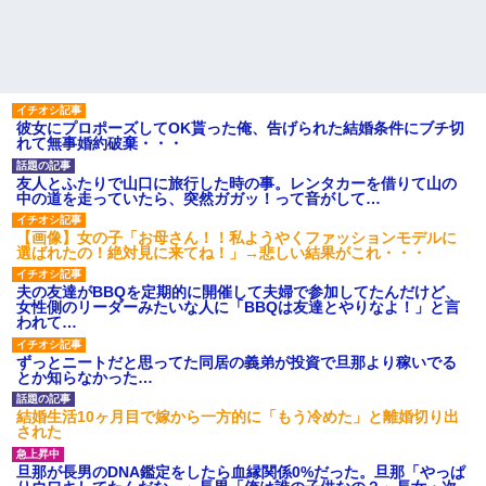
彼女にプロポーズしてOK貰った俺、告げられた結婚条件にブチ切
れて無事婚約破棄・・・
友人とふたりで山口に旅行した時の事。レンタカーを借りて山の
中の道を走っていたら、突然ガガッ！って音がして…
【画像】女の子「お母さん！！私ようやくファッションモデルに
選ばれたの！絶対見に来てね！」→悲しい結果がこれ・・・
夫の友達がBBQを定期的に開催して夫婦で参加してたんだけど、
女性側のリーダーみたいな人に「BBQは友達とやりなよ！」と言
われて…
ずっとニートだと思ってた同居の義弟が投資で旦那より稼いでる
とか知らなかった…
結婚生活10ヶ月目で嫁から一方的に「もう冷めた」と離婚切り出
された
旦那が長男のDNA鑑定をしたら血縁関係0%だった。旦那「やっぱ