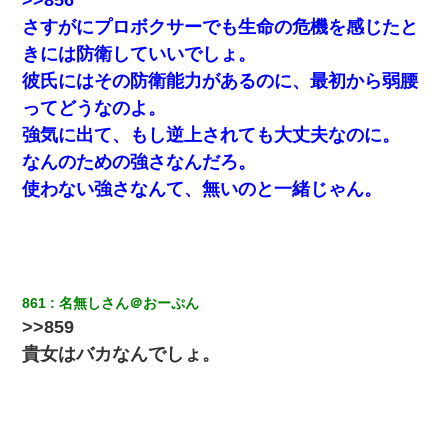
>>856
さすがにプロボクサーでも生命の危機を感じたと
私が遺産を相続。→それを知った義両親が「旅行代金を出せ！」
きには防衛していいでしょ。
「リフォーム費用を負担しろ！」「金の管理は私達がする！」と
浅ましくも集りにきた。
彼氏にはその防衛能力があるのに、最初から弱腰
ってどうなのよ。
【唖然】帰宅したら旦那のスポーツカーが消えていた。警察『目
強気に出て、もし逆上されても大丈夫なのに。
立つし、すぐ見つかるかもしれません』→ 数時間後・・警察『××
さんご存じですか？』
なんのための強さなんだろ。
使わない強さなんて、無いのと一緒じゃん。
我が家のガレージに見知らぬ車。俺「もしもし、玄関にもシャッ
ターリモコンあるだろ？DOWNのボタン押してｗ」→ 待つこと１
時間弱・・・
医者「糖尿病で余命1年です」 ワイ「知らんわｗどうせ死ぬなら
861
名無しさん＠おーぷん
食べる量増やすわｗ」→結果ｗｗｗｗｗ
>>859
貴女はバカなんでしょ。
【復讐】義兄嫁「生活費、足りない分を貸してほしい」私「貸す
わけないでしょｗｗｗｗ」→ 理由を話したら泣き出して・・私
（あまりにも希望通り）
夫の友達がBBQを定期的に開催して夫婦で参加してたんだけど、