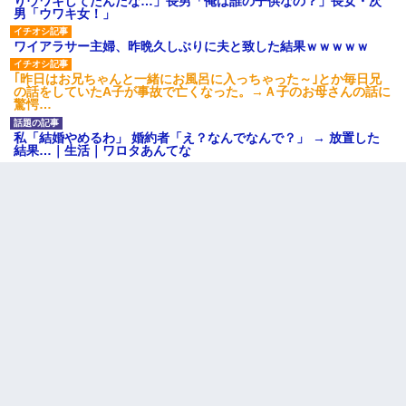
りウワキしてたんだな…」長男「俺は誰の子供なの？」長女・次
男「ウワキ女！」
ワイアラサー主婦、昨晩久しぶりに夫と致した結果ｗｗｗｗｗ
｢昨日はお兄ちゃんと一緒にお風呂に入っちゃった～｣とか毎日兄
の話をしていたA子が事故で亡くなった。→Ａ子のお母さんの話に
驚愕…
私「結婚やめるわ」 婚約者「え？なんでなんで？」 → 放置した
結果…｜生活｜ワロタあんてな