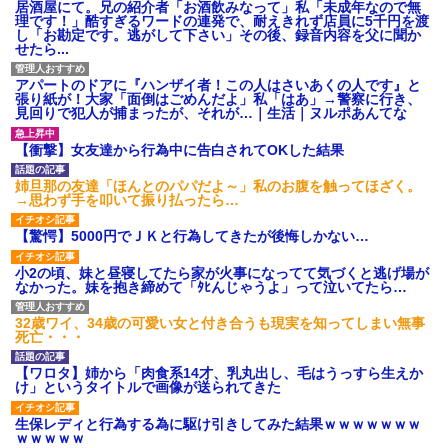
居酒屋にて。兄の紹介者「お酒飲みなって」私「未成年なので無
理です！」酷すぎるワードの連発で、耐えきれず店員に5千円を渡
し「お勘定です。逃がして下さい」その後、録音内容を父に聞か
せたら...
アパートのドアに『ハンザイ者！この人はさいあくの人です』と
張り紙が！大家「面倒はごめんだよ」私「はあ」→警察に行き、
見回りで犯人が捕まったが、それが…｜生活｜ヌルポあんてな
【衝撃】女友達から行為中に告白されてOKした結果
姉旦那の友達「ほんとのパパだよ～」私のお腹を触ってほざく。
→思わず手を叩いて振り払ったら…
【驚愕】5000円でＪＫと行為してきたが後悔しかない…
小2の頃、妹と昼寝してたら家が火事になってて気づくと逃げ場が
なかった。妹を抱き締めて「ﾀﾋんじゃうよ」って泣いてたら…
32歳ワイ、34歳の可愛い女と付き合うも現実を知ってしまい無事
死亡・・・
【ワロタ】姉から「肉食系14才、乳丸出し、毛はうっすら生えか
け」というタイトルで画像が送られてきた
生保レディと行為する為に駆け引きしてみた結果ｗｗｗｗｗｗｗ
ｗｗｗｗｗ