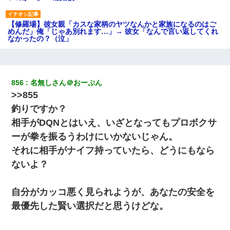
【修羅場】彼女親「カスな家柄のヤツなんかと家族になるのはご
めんだ」俺「じゃあ別れます…」→ 彼女「なんで言い返してくれ
なかったの？（泣」
元旦那から復縁要請。息子「最新型のiPhoneも買えない貧乏は嫌
だ、再婚して」私「なら父親と暮らせ」息子「やった＾＾」私
（もう手遅れだったんだな…）
856
名無しさん＠おーぷん
>>855
何年か前に妹は離婚している。当時生まれた姪が義弟の子じゃな
釣りですか？
かったため妹有責での離婚になり…
相手がDQNとはいえ、いざとなってもプロボクサ
ーが拳を振るうわけにいかないじゃん。
13歳娘が元嫁のところから逃げてきた。どう扱ったらいいのかわ
からない
それに相手がナイフ持っていたら、どうにもなら
ないよ？
嘘をついてフリン旅行へ出かけた嫁→翌日、嫁「ただいま～」旦
那「娘がシんだよ。何度も連絡したのに…」嫁「えっ」→なん
と・・・
自分がカッコ悪く見られようが、あなたの安全を
最優先した賢い選択だと思うけどな。
私「結婚やめるわ」 婚約者「え？なんでなんで？」 → 放置した
結果…｜生活｜ワロタあんてな