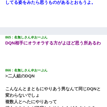
してる姿をみたら思うものがあるとおもうよ。
【不幸な結婚式】新郎親族「ブスのくせにドレスなんか着ちゃっ
てさ～ほんと恥ずかしいわよね～（大声」新郎両親「！！！（土
下座」→ 結果・・・
クラスで一人無口で誰とも話さない男子がいた。→修学旅行に来
なかったその男子に女子達がお土産を渡した。5分後…
865
名無しさん＠おーぷん
DQN相手にオラオラする方がよほど思う所あるわ
[緊急]ベロベロの女に声をかけて行為してきた結果
新卒の女性社員に1年半ストーカーされていた。俺「マジで怖い」
上司「話をしてみる」→女性社員「実は10数年前に…」
866
名無しさん＠おーぷん
【ワロタ】姉から「肉食系14才、乳丸出し、毛はうっすら生えか
け」というタイトルで画像が送られてきた
>二人組のDQN
旦那の元カノをSNSで探して写真を保存して顔面評価スレで写真
こんなんとまともにやりあう男なんて同じDQNと
を晒してた。ほとんどがブスという評価の中で二人ほど意外に好
評価で苦々しく思った
変わらないでしょ
複数人とへたにやりあって