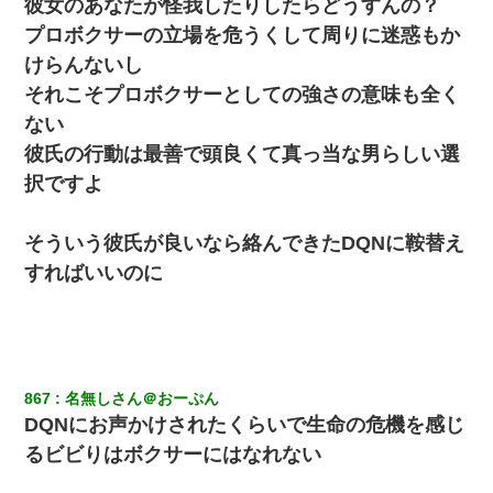
日曜日、会社の窓を見ると同僚の姿。俺（あれ？ディズニーシー
彼女のあなたが怪我したりしたらどうすんの？
じゃ？）→俺電話「今何してんの？」同僚「シーで並んでるこ
と！」俺「会社にいない？」→次の瞬間、すごい鳥肌が立った
プロボクサーの立場を危うくして周りに迷惑もか
けらんないし
テレワーク上司「会議中はカメラ付けろ！」女社員「え、事前連
それこそプロボクサーとしての強さの意味も全く
絡無しは無理」上司「いいから付けろ！」→
ない
彼氏の行動は最善で頭良くて真っ当な男らしい選
【驚愕】私「今まで育てた分のお金返してね(冗談)」息子「はい、
3000万円」→数年後。私「妹が病気になったから援助して欲し
択ですよ
い」→
そういう彼氏が良いなら絡んできたDQNに鞍替え
嫁の妹（26歳）がずっとウチに泊まりに来た結果→俺がヤバイｗ
ｗｗｗｗｗｗｗ
すればいいのに
妹が嘘つきな元カレと寄りを戻してしまったという話をしていた
ら、旦那の顔が曇って雰囲気が一転。そそくさと話を切り上げて
いつもより早く寝付いてしまった…｜生活｜ワロタあんてな
867
名無しさん＠おーぷん
DQNにお声かけされたくらいで生命の危機を感じ
るビビりはボクサーにはなれない