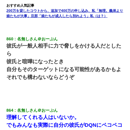
女性側のリーダーみたいな人に「BBQは友達とやりなよ！」と言
われて…
200万を貸したコウトから、追加で400万の申し込み、私「無理。義弟より
娘たちが大事」旦那「娘たちが成人したら別れよう」私（は？）
わい(42)渋谷の夜のサービスで19の女の子にゴックンさせた結果
ｗｗｗｗｗｗｗｗ
860
名無しさん＠おーぷん
【身体で払わせて】女友達「ごめん、何も言わずにお金貸してく
ださい……」俺「いいよ！いくら？」女友達「10万円ぐら
彼氏が一般人相手に力で脅しをかける人だとした
い……」俺「ほい！10万！」→
ら
彼氏と喧嘩になったとき
近所のお寺に住み込みで手伝いしてる知的障害のオッサンがい
た。ある日、オッサンが火かき棒を持って顔を真っ赤にしながら
自分もそのターゲットになる可能性があるかもよ
走り回っていて…
それでも構わないならどうぞ
【悲報】お風呂で父親と姉が完全に行為してるんだが...
さっき嫁から、「愛しています」ってメールが届いた。俺も「愛
してます」って送ったら
864
名無しさん＠おーぷん
理解してくれる人はいないか。
「パワハラを受けたから思い切って転職した」とSNSで呟いた
でもみんなも実際に自分の彼氏がDQNにペコペコ
ら、速攻でパワハラかました元上司がLINEを送ってきた。