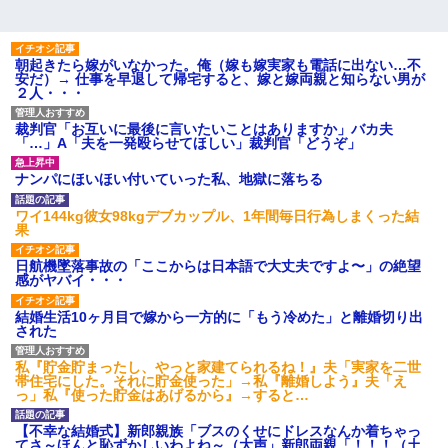
朝起きたら嫁がいなかった。俺（嫁も嫁実家も電話に出ない…不
安だ）→ 仕事を早退して帰宅すると、嫁と嫁両親と知らない男が
２人・・・
裁判官「お互いに最後に言いたいことはありますか」バカ夫
「…」A「夫を一発殴らせてほしい」裁判官「どうぞ」
ナンパにほいほい付いていった私、地獄に落ちる
ワイ144kg彼女98kgデブカップル、1年間毎日行為しまくった結
果
日航機墜落事故の「ここからは日本語で大丈夫ですよ〜」の絶望
感がヤバイ・・・
結婚生活10ヶ月目で嫁から一方的に「もう冷めた」と離婚切り出
された
私『貯金貯まったし、やっと家建てられるね！』夫「実家を二世
帯住宅にした。それに貯金使った」→私『離婚しよう』夫「え
っ」私『使った貯金はあげるから』→すると…
【不幸な結婚式】新郎親族「ブスのくせにドレスなんか着ちゃっ
てさ～ほんと恥ずかしいわよね～（大声」新郎両親「！！！（土