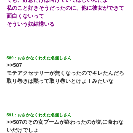
私のこと好きそうだったのに、他に彼女ができて
ワイアラサー主婦、昨晩久しぶりに夫と致した結果ｗｗｗｗｗ
面白くないって
そういう奴結構いる
妻と同居し始めたときから、よく妻が「どこかで音漏れしてな
い？音楽聞こえる」と言っていて…
裁判官「お互いに最後に言いたいことはありますか」バカ夫
「…」A「夫を一発殴らせてほしい」裁判官「どうぞ」
589
おさかなくわえた名無しさん
>>587
３２歳俺「ずっと好きでした！！付き合って下さい！」 ２５歳
モテアクセサリーが無くなったのでキレたんだろ
彼女「うん！！絶対幸せになろうね！！！！」 → ７年後ｗｗ
ｗｗｗ
取り巻きは黙って取り巻いとけよ！みたいな
【クズ】昔、兄がお見合いして「ブスすぎｗｗｗ」と断った女性
が、兄の同級生と結婚。それを知った兄は荒れ狂い、｢嫁さん、俺
のお古ですが気分はどう？」とメールを送った→
591
おさかなくわえた名無しさん
妊娠中に「おいこのブタ女！てめー席譲れ！」と絡まれ腹を殴る
>>587のその女ブームが終わったのが気に食わな
真似された。泣きながら夫に話すと一年後に…
いだけでしょ