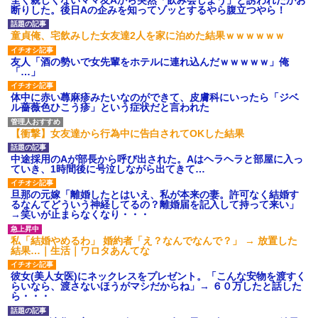
【衝撃】報酬100万円超の治験
断りした。後日Aの企みを知ってゾッとするやら腹立つやら！
募集がこちらｗｗｗｗｗ(※画像
あり)
童貞俺、宅飲みした女友達2人を家に泊めた結果ｗｗｗｗｗｗ
【ネット騒然】惨殺されたタ
ワマン頂き女子のこの動画、す
友人「酒の勢いで女先輩をホテルに連れ込んだｗｗｗｗｗ」俺
げえええええｗｗｗｗｗｗｗｗ
「…」
ｗｗｗ
【愕然】白のクラウン俺氏、
高速道路左車線を制限速度で走
体中に赤い蕁麻疹みたいなのができて、皮膚科にいったら「ジベ
った結果wwwwwwwwwwww
ル薔薇色ひこう疹」という症状だと言われた
百年の恋12-899 食べた量を
張り合ってくる
【衝撃】女友達から行為中に告白されてOKした結果
【悲報】佐藤輝明・・・２軍
でも盛大にやらかす←あまり悲
中途採用のAが部長から呼び出された。Aはヘラヘラと部屋に入っ
しませないでくれ
ていき、1時間後に号泣しながら出てきて…
旦那の元嫁「離婚したとはいえ、私が本来の妻。許可なく結婚す
るなんてどういう神経してるの？離婚届を記入して持って来い」
→笑いが止まらなくなり・・・
私「結婚やめるわ」 婚約者「え？なんでなんで？」 → 放置した
結果…｜生活｜ワロタあんてな
彼女(美人女医)にネックレスをプレゼント。「こんな安物を渡すく
らいなら、渡さないほうがマシだからね」→ ６０万したと話した
ら・・・