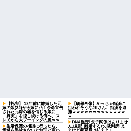
【托卵】 18年前に離婚した元
【朗報画像】めっちゃ痴漢に
嫁の娘(22)が今嫁に凸！余命宣告
狙われそうなJKさん、痴漢を逮
された元嫁の嘘を信じる娘に
捕ｗｗｗｗｗｗｗｗｗｗｗｗｗ
「真実」を隠し続ける俺へ、ス
ｗ
レ民から大ブーイングの嵐ｗｗ
DNA鑑定｢父子関係はありませ
生活保護の相談に行ったら、
ん｣旦那｢離婚するわ｣裁判所｢え
愛猫を手放さないと無理と言わ
えけど養育費は払えよ｣