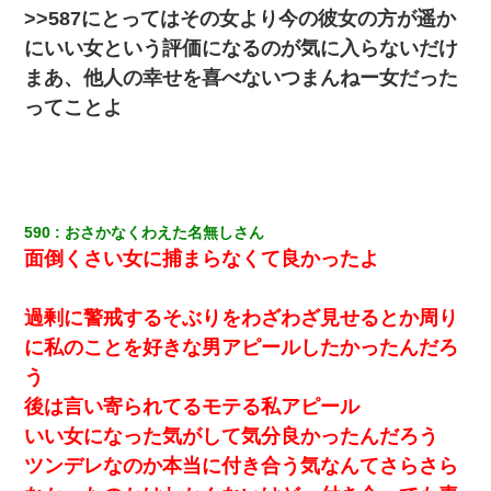
>>587にとってはその女より今の彼女の方が遥か
朝起きたら嫁がいなかった。俺（嫁も嫁実家も電話に出ない…不
安だ）→ 仕事を早退して帰宅すると、嫁と嫁両親と知らない男が
にいい女という評価になるのが気に入らないだけ
２人・・・
まあ、他人の幸せを喜べないつまんねー女だった
隣の部屋の住民の母親、オートロックを突破してマンションに入
ってことよ
り込んできたみたいで、ずっとドアの前で喚いてて滅茶苦茶うる
さかった。
嫁が弁護士を連れてきて「悪いと思うなら慰謝料を払って離婚し
ろ」→ 俺「完全に恐喝になってますね」「お前、これが詐欺だっ
て知ってる？」
590
おさかなくわえた名無しさん
面倒くさい女に捕まらなくて良かったよ
生保レディと行為する為に駆け引きしてみた結果ｗｗｗｗｗｗｗ
ｗｗｗｗｗ
過剰に警戒するそぶりをわざわざ見せるとか周り
に私のことを好きな男アピールしたかったんだろ
この母親は娘の黒歴史を掘り出さないと死ぬんか？ 死ぬんか？
う
後は言い寄られてるモテる私アピール
【GJ!】会社から帰宅中、広い駐車場にエンジンかけっ放しの車を
発見。しかも「ヒィ～」みたいな声も聞こえてきたので気になっ
いい女になった気がして気分良かったんだろう
て近寄ったら女の子がおっさんの下敷きになってた
ツンデレなのか本当に付き合う気なんてさらさら