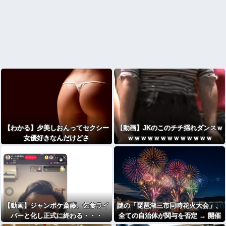
【わかる】夕美しおんってセクシー
【動画】JKのこのチチ揺れダンスｗ
女優好きなんだけどさ
ｗｗｗｗｗｗｗｗｗｗｗｗｗ
【動画】ジャンポケ斎藤、乞食ライ
謎の「琵琶湖三市同時花火大会」、
バーと化し正式に終わる・・・
全ての自治体が関与を否定 → 開催
中止が発表される