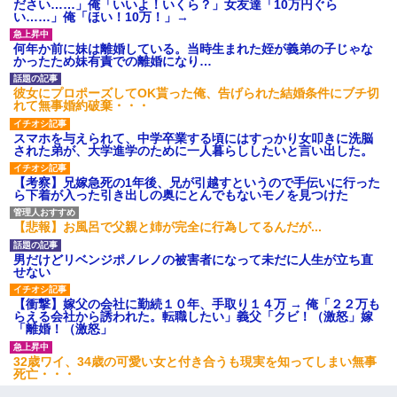
るなんてどういう神経してるの？離婚届を記入して持って来い」
ださい……」俺「いいよ！いくら？」女友達「10万円ぐら
→笑いが止まらなくなり・・・
い……」俺「ほい！10万！」→
何年か前に妹は離婚している。当時生まれた姪が義弟の子じゃな
小学生の息子が急に様子がおかしくなった。私「理由を聞いても
かったため妹有責での離婚になり…
『わかんない！』って怒鳴り付けてくるし、困っってる」旦那
「話してみるよ」→ 後日・・・
彼女にプロポーズしてOK貰った俺、告げられた結婚条件にブチ切
れて無事婚約破棄・・・
【悲報】お風呂で父親と姉が完全に行為してるんだが...
スマホを与えられて、中学卒業する頃にはすっかり女叩きに洗脳
された弟が、大学進学のために一人暮らししたいと言い出した。
【戦争】不妊の俺嫁に弟嫁が2日間4歳児を託児 俺嫁はそこまで気
【考察】兄嫁急死の1年後、兄が引越すというので手伝いに行った
にしてなかったが、あまりにも子供が俺嫁に懐くので最後らへん
ら下着が入った引き出しの奥にとんでもないモノを見つけた
顔引きつってた → そして弟嫁が迎えに来た翌日…
【悲報】お風呂で父親と姉が完全に行為してるんだが...
医者「糖尿病で余命1年です」 ワイ「知らんわｗどうせ死ぬなら
男だけどリベンジポノレノの被害者になって未だに人生が立ち直
食べる量増やすわｗ」→結果ｗｗｗｗｗ
せない
【衝撃】嫁父の会社に勤続１０年、手取り１４万 → 俺「２２万も
さっき嫁から、「愛しています」ってメールが届いた。俺も「愛
らえる会社から誘われた。転職したい」義父「クビ！（激怒」嫁
してます」って送ったら
「離婚！（激怒」
32歳ワイ、34歳の可愛い女と付き合うも現実を知ってしまい無事
【衝撃】嫁父の会社に勤続１０年、手取り１４万 → 俺「２２万も
死亡・・・
らえる会社から誘われた。転職したい」義父「クビ！（激怒」嫁
「離婚！（激怒」