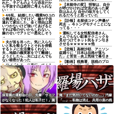
れた。子どものような存在だか
【本能寺の変】 明智は、自分
ら手放すのは絶対に考えられな
が呼びかければ交流のあった家
い・・・
臣はみんな 自分の味方をしてく
4/6私、結婚したい職業NO.1の
れるだろうと思っていた
公務員なんですけど、嫁が子供
【訃報】名探偵コナン声優が
連れて家出した。全く理由は思
死去 → 今トンデモナイことにな
いつかないけど強いてあげると
ってる・・・
すれば母のせいかもしれない。
嫁のせいでアトピー悪化しそう
運転してる女性配信者さん、
→
とんでもない駐車テクニックを
見せつけてネット民をドン引き
夫が首を吊った。気に入らな
させるｗｗｗｗｗｗ他
いと私を殴るウトとそれを傍観
するトメに生活費をくれない
【悲報】高樹沙耶、アニソン
夫…地獄の義実家をでて離婚し
盆踊りに「日本は品格が落ち
ようとしたら…夫にはとんでも
た」と苦言→炎上気味で幕引き
ない秘密があった
【動画】税務署、脱税のプロ
ワイ「たろー仕事行ってくる
だったことが、バレるwww
ね！（飼い犬）」犬「…？（ぷ
【未練】妻の不貞により離婚
い」
した 今後2度と会うつもりはない
母「お姉ちゃんは偉いのに、
と大見得切ったものの、半年過
あんたはねぇ…」私「また比べ
ぎると少しずつ妻が恋しくなっ
るの？」→積もり積もった不満
ていった → 結局、月1の子供面
がついに爆発して…
会日の後に…
嫁からマジで離婚を切り出さ
骨盤骨折の後輩が階段でスカ
保育園の運動会の日。先輩「サイフ
俺「まだ気付いてないのか…」汚嫁
れている。俺がネトゲしすぎて
ートの裾を上げて慎重に降りて
がなくなった！犯人は私子だ！」園
「…」→私物は消え、共用ロ座の残
全くかまわなかったのが原因ら
る姿を見て「お姫様気取りｗ
しく...
ｗ」と爆笑・悪口を連発する社
長「警察沙汰は勘弁して～」→誰も
高は653円。それでも嫁は平然とし
内彼女！事故背景を知りながら
バイト先のコンビニに、泥ま
味方がいないと思ったその時…
ていて…
マウントと嫉妬で嘲笑する性根
みれの土方が入店してきた。子