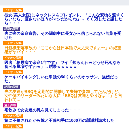
中途採用のAが部長から呼び出された。Aはヘラヘラと部屋に入っ
彼女(美人女医)にネックレスをプレゼント。「こんな安物を渡すく
ていき、1時間後に号泣しながら出てきて…
らいなら、渡さないほうがマシだからね」→ ６０万したと話した
ら・・・
友人「酒の勢いで女先輩をホテルに連れ込んだｗｗｗｗｗ」俺
夫に癌の余命宣告。その闘病中に長女から信じられない言葉を受
「…」
けた
日航機墜落事故の「ここからは日本語で大丈夫ですよ〜」の絶望
感がヤバイ・・・
男だけどリベンジポノレノの被害者になって未だに人生が立ち直
せない
医者「糖尿病で余命1年です」 ワイ「知らんわｗどうせ死ぬなら
食べる量増やすわｗ」→結果ｗｗｗｗｗ
父が他界→父のフリン相手『どうか相続を放棄して下さい、昔の
ことは謝ります。ごめんなさい…』私「お子さんはフリン略奪婚
ケーキバイキングにいた単独の50くらいのオッサン、強烈だっ
って知ってるの？」相手『 』結果→
た。
夫の友達がBBQを定期的に開催して夫婦で参加してたんだけど、
ＤＮＡ検査『血縁関係０％』旦那「やっぱり托卵だったんだ…」
女性側のリーダーみたいな人に「BBQは友達とやりなよ！」と言
嫁「本当に身に覚えがない」「なにかの間違いだ！取り違え
われて…
だ！」→ 嫁「あっ」
宅飲みで女友達の乳を見てしまった・・・
小学生の妹が20代の弟とチューしてるのに、見て見ぬふりの親を
嫁に不倫されたから嫁と不倫相手に1000万の慰謝料請求した
見てから実家を出た。それから15年、妹が弟の子を妊娠したらし
くもう堕胎できない月なんだと母から連絡がきた…｜生活｜ワロ