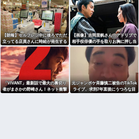
【朗報】セルフレジ中に後ろでただ
【画像】吉岡里帆さん、アドリブで
立ってる店員さんに時給が発生する
相手役俳優の手を取りお胸に押し当
のおかしい←3万いいねｗｗｗｗｗ
てるｗｗｗｗｗｗ
ｗｗｗｗｗ
「VIVANT」最新話で最大の裏切り
元ジャンポケ斉藤慎二被告のTikTok
者がまさかの野崎さん！ネット衝撃
ライブ、求刑7年直後にうつろな目
「嘘だろ」「今夜は寝られない」
で高額ギフトねだり続け「精神的に
限界」「末期状態」