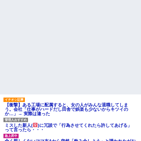
果、実刑受けた。子に復讐され
「この子はモテそう」「この子
るだろ...
は彼氏できなさそう」
【驚愕】 新幹線じゃなく『帰
クソ男「専業主婦は昼間寝て
省費4000円』安くなる在来線で
られていいよなぁ。俺なんか忙
帰省した結果ｗｗｗｗｗ
しくて寝る暇ねーもん。どうせ
暇でしょ？俺のＤＶＤコピっと
【しまった…】 コトメに追い
いてよ」
出されたトメと二世帯住宅を建
て、「２F(夫婦のエリア)には絶
【驚愕】養育費を払い続けた
対に上がらない」という約束を
結果…元妻の裏切りが判
したが、早速破って2Fに上が...
明！！！その理由がこれｗｗｗ
ｗ
ハードオフに売っていた4万
4000円のフィギュアがヤバすぎ
職場で電話を取った新入社員
るｗｗｗｗｗｗ「こんな高い
の女子がヒワイなことを言われ
の？ｗｗ」「逆に超安い」
てショックを受けたことがあっ
た
私「ちょっと、人の家の金庫
触らないでよ！」キチママ『そ
主な税金の成り立ちを調べて
こに金庫があったから、開けて
みたよ
みようとしただけ☆』義兄「泥
は出てけ！二度と来るな！」結
果・・・
私「初めて飲む味だけどなん
【衝撃】ある工場に配属すると、女の人がみんな退職してしま
のお茶？」彼「ちっ！」私「」
う。会社「仕事がハードだし田舎で娯楽も少ないからキツイの
か…」→ 実際は違った
【GIF】JSのカンチョーワロ
タ
後続車にクラクションを鳴ら
ミスした新人(
)に冗談で「行為させてくれたら許してあげる」
され彼氏が逆切れ。「何クラク
って言ったら・・・
ション鳴らしてんだ！降りてこ
いよ！」と怒鳴りだし...
全く親しくないママ友Aから突然「飲み会しよう」と誘われたがお