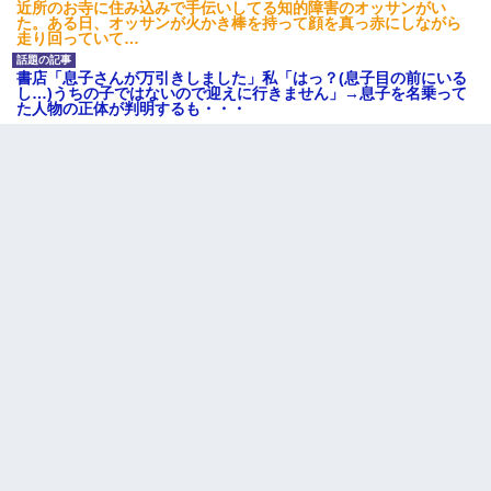
タあんてな
近所のお寺に住み込みで手伝いしてる知的障害のオッサンがい
た。ある日、オッサンが火かき棒を持って顔を真っ赤にしながら
走り回っていて…
何年か前に妹は離婚している。当時生まれた姪が義弟の子じゃな
かったため妹有責での離婚になり…
書店「息子さんが万引きしました」私「はっ？(息子目の前にいる
し…)うちの子ではないので迎えに行きません」→息子を名乗って
た人物の正体が判明するも・・・