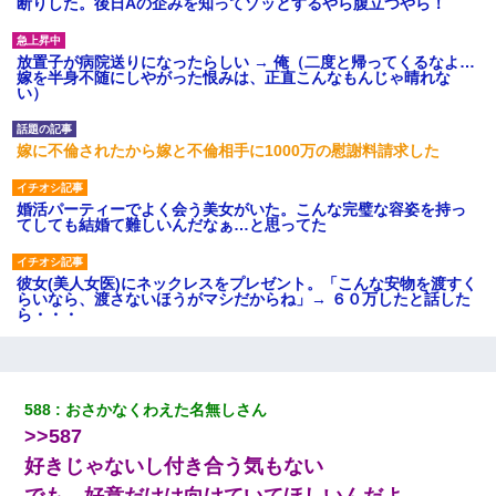
断りした。後日Aの企みを知ってゾッとするやら腹立つやら！
放置子が病院送りになったらしい → 俺（二度と帰ってくるなよ…
嫁を半身不随にしやがった恨みは、正直こんなもんじゃ晴れな
い）
嫁に不倫されたから嫁と不倫相手に1000万の慰謝料請求した
婚活パーティーでよく会う美女がいた。こんな完璧な容姿を持っ
てしても結婚て難しいんだなぁ…と思ってた
彼女(美人女医)にネックレスをプレゼント。「こんな安物を渡すく
らいなら、渡さないほうがマシだからね」→ ６０万したと話した
ら・・・
日曜日、会社の窓を見ると同僚の姿。俺（あれ？ディズニーシー
じゃ？）→俺電話「今何してんの？」同僚「シーで並んでるこ
と！」俺「会社にいない？」→次の瞬間、すごい鳥肌が立った
588
おさかなくわえた名無しさん
>>587
【修羅場】彼女親「カスな家柄のヤツなんかと家族になるのはご
好きじゃないし付き合う気もない
めんだ」俺「じゃあ別れます…」→ 彼女「なんで言い返してくれ
なかったの？（泣」
でも、好意だけは向けていてほしいんだよ