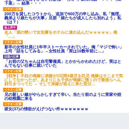
下座」→ 結果・・・
200万を貸したコウトから、追加で400万の申し込み、私「無理。
義弟より娘たちが大事」旦那「娘たちが成人したら別れよう」私
（は？）
友人「酒の勢いで女先輩をホテルに連れ込んだｗｗｗｗｗ」俺
「…」
新卒の女性社員に1年半ストーカーされていた。俺「マジで怖い」
上司「話をしてみる」→女性社員「実は10数年前に…」
「お前の父ちゃんは自宅警備員」とかからかわれたけど、実はと
んでもない仕事に就いていた
【戦争】不妊の俺嫁に弟嫁が2日間4歳児を託児 俺嫁はそこまで気
にしてなかったが、あまりにも子供が俺嫁に懐くので最後らへん
顔引きつってた → そして弟嫁が迎えに来た翌日…
兄の新しい嫁がやらかしすぎて辛い。当たり前のように実家や姪
の幼稚園に来る
彼女(37)の情欲がえげつない件ｗｗｗｗｗｗｗ