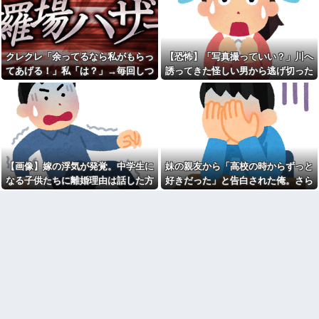
の汚さに一気に冷めた・・・
供「パパ！あのおじさんたちお
店汚してるよ！」→する
両親の離婚原因が私。結婚し
と・・・
た原因も私。
何処情報か知らんけど定期的
【愚痴】義父はなんとなく、
に嘘情報を流す馬鹿がいる
「旦那より義弟」を可愛がって
クレクレ「余ってるなら私がもらっ
【恐怖】「写真撮っていい？」川へ
いる感じがする。旦那もそれを
飲み屋でケンカした相手をコ
てあげる！」私「は？」→毎回しつ
誘ってきた怪しい男から逃げ切った
感じていて、義母にも相談した
ロした男の弁護をした。そして
ことがあるらしい。見ていると
こく食い下がるので、ある方法を試
私⇒テレビに映った『衝撃の顔』に
数年後、因果応報を思わせる出
なんだか切ない。
来事が…
した結果…
絶句
近寄りがたい怖いキャラを目
熊本地震で居酒屋から温泉が
指していた俺は自己紹介カード
湧き出るｗｗｗｗｗｗｗｗ
の自画像に自分だけそこにオリ
【悲報】思春期の娘に「キモ
ジナルの氏神を描いた
ッ」と言われたお父さん、グレ
③【相談】相談者「嫁から連
るｗｗｗｗｗｗｗ
れ子の息子への愛が足りないか
【画像】嫁の浮気が発覚。中学生に
妹の親友から「高校の時からずっと
吉岡里帆が橋本環奈、広瀬す
ら離婚を考えてると言われた」
なる子供たちに離婚理由は話した方
好きだった」と告白された俺。さら
ずクラスになれなかった理由ｗ
住民「嫁の高望みかな？」相談
ｗｗｗｗｗ
者「嫁にここ見せたら顔真っ赤
がいい？
にキス責めに遭い
にして怒ってました」住民「え
【画像】女芸人の吉住さん、
っ」
メイクしたら普通に美人の部類
だった→ご覧くださいw w w w
ギフテッド、ギフテッド2Eの
w w w w
育て方
辛辛魚（からからさかな）と
【特攻隊員の本音】「ああ
かいうカップ麺ｗｗｗｗｗｗｗ
ァ、だまされちゃった。今度生
ｗｗｗ
れる時はアメリカへ生れるぞ」
出撃前に残された若者たちの言
兄が首吊った。理由はイジ
葉
メ…俺の両親離婚で母は自サツ
し家庭崩壊→首謀者を探しだし
彼氏が私の友達を勝手に評価
た俺は会社と妻子を特定→結
する。友達の写真を見せたら