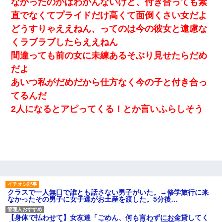
なかったのかはわかんないけど、付き合っても素
嫁の妹（26歳）がずっとウチに泊まりに来た結果→俺がヤバイｗ
ｗｗｗｗｗｗｗ
直でなくてプライドだけ高くて面倒くさい女だよ
どうすりゃええねん、ってのは今の彼女と遠慮な
日航機墜落事故の「ここからは日本語で大丈夫ですよ〜」の絶望
くラブラブしたらええねん
感がヤバイ・・・
間違っても前の女に未練あるそぶり見せたらだめ
だよ
【まぬけ】夫「離婚だ！」私「わかった。で？」夫「慰謝料
だ！」私「いいけど弁護士通して。私も請求する」夫「」
あいつ私がだめだから仕方なく今の子と付き合っ
てるんだ
【衝撃】ある工場に配属すると、女の人がみんな退職してしま
2人になるとアピってくる！とか言いふらしそう
う。会社「仕事がハードだし田舎で娯楽も少ないからキツイの
か…」→ 実際は違った
アパートのドアに『ハンザイ者！この人はさいあくの人です』と
張り紙が！大家「面倒はごめんだよ」私「はあ」→警察に行き、
見回りで犯人が捕まったが、それが…｜生活｜ヌルポあんてな
同じマンションに住んでる女性が鍵をわかりやすいところに隠し
ている事に気づいた俺「忍びこんでみよう！」→ 結果
クラスで一人無口で誰とも話さない男子がいた。→修学旅行に来
なかったその男子に女子達がお土産を渡した。5分後…
旦那の元嫁「離婚したとはいえ、私が本来の妻。許可なく結婚す
【身体で払わせて】女友達「ごめん、何も言わずにお金貸してく