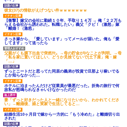
げえええええｗｗｗｗｗｗｗｗ
ｗｗｗ
彼女(37)の情欲がえげつない件ｗｗｗｗｗｗｗ
【愕然】白のクラウン俺氏、
高速道路左車線を制限速度で走
った結果wwwwwwwwwwww
【衝撃】嫁父の会社に勤続１０年、手取り１４万 → 俺「２２万も
らえる会社から誘われた。転職したい」義父「クビ！（激怒」嫁
百年の恋12-899 食べた量を
「離婚！（激怒」
張り合ってくる
【悲報】佐藤輝明・・・２軍
さっき嫁から、「愛しています」ってメールが届いた。俺も「愛
でも盛大にやらかす←あまり悲
してます」って送ったら
しませないでくれ
父親がくも膜下出血で突然ﾀﾋ。→母の貯金が0なことが判明。→母
「私を家に置いてほしい、どうか見捨てないで(土下座」俺・嫁
「…」
ずっとニートだと思ってた同居の義弟が投資で旦那より稼いでる
とか知らなかった…
ホテルに泊まったんだけど従業員が最悪だった。折角の旅行で何
故私が怒鳴られなきゃいけなかったのだ
妻「ずっと好きだった人と一緒になりたいから、わかれてくださ
い」→離婚後、娘と実家で生活してると…
結婚生活10ヶ月目で嫁から一方的に「もう冷めた」と離婚切り出
された