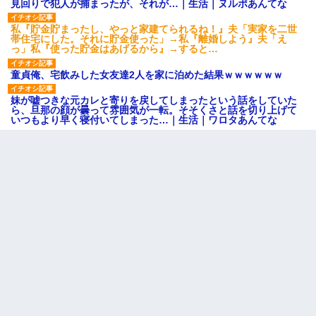
見回りで犯人が捕まったが、それが…｜生活｜ヌルポあんてな
私『貯金貯まったし、やっと家建てられるね！』夫「実家を二世
帯住宅にした。それに貯金使った」→私『離婚しよう』夫「え
っ」私『使った貯金はあげるから』→すると…
童貞俺、宅飲みした女友達2人を家に泊めた結果ｗｗｗｗｗｗ
妹が嘘つきな元カレと寄りを戻してしまったという話をしていた
ら、旦那の顔が曇って雰囲気が一転。そそくさと話を切り上げて
いつもより早く寝付いてしまった…｜生活｜ワロタあんてな