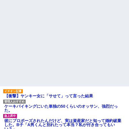
【画像】令和最新版のあのち
ありすぎてクッソワロタｗｗｗ
ゃん、可愛過ぎてワイらにブッ
ｗｗｗｗｗｗ
刺さりまくりw w w w w w
コトメの結婚式で、知らない
ワイの妻(35)、町内会の掃除か
間にお祝いの歌を弾き語りする
ら汗だくで帰宅ｗｗｗｗｗｗ
事になってた
ハードオフに売っていた4万
旦那の同僚女が旦那の元カ
4000円のフィギュアがヤバすぎ
ノ。なのにしょっちゅうペアで
るｗｗｗｗｗｗ「こんな高い
仕事してて遅くまで残業したり
の？ｗｗ」「逆に超安い」
二人で出張に行ったり。なんで
「今度の出張は一人で行く」っ
私「ちょっと、人の家の金庫
て嘘つくのかな
触らないでよ！」キチママ『そ
こに金庫があったから、開けて
休んだ翌日、先輩パートに申
みようとしただけ☆』義兄「泥
し送りあるかと確認したらいき
は出てけ！二度と来るな！」結
なりキレられた。このパートの
果・・・
性格悪くないか？
私「初めて飲む味だけどなん
【速報】専門家「イオンモー
のお茶？」彼「ちっ！」私「」
ル熊本の爆心地に”こんなも
の”があったんだけど…」
【GIF】JSのカンチョーワロ
タ
主な税金の成り立ちを調べて
みたよ
後続車にクラクションを鳴ら
され彼氏が逆切れ。「何クラク
【衝撃】ヤンキー女に「サせて」って言った結果
ション鳴らしてんだ！降りてこ
いよ！」と怒鳴りだし...
ケーキバイキングにいた単独の50くらいのオッサン、強烈だっ
【衝撃】報酬100万円超の治験
た。
募集がこちらｗｗｗｗｗ(※画像
あり)
彼にプロポーズされたんだけど、実は資産家だと知って婚約破棄
【ネット騒然】惨殺されたタ
した。B子「A男くんと別れたって本当？私が付き合ってもい
ワマン頂き女子のこの動画、す
い？」