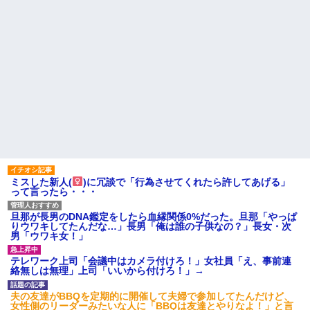
ミスした新人(
)に冗談で「行為させてくれたら許してあげる」
って言ったら・・・
旦那が長男のDNA鑑定をしたら血縁関係0%だった。旦那「やっぱ
りウワキしてたんだな…」長男「俺は誰の子供なの？」長女・次
男「ウワキ女！」
テレワーク上司「会議中はカメラ付けろ！」女社員「え、事前連
絡無しは無理」上司「いいから付けろ！」→
夫の友達がBBQを定期的に開催して夫婦で参加してたんだけど、
女性側のリーダーみたいな人に「BBQは友達とやりなよ！」と言