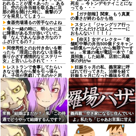
われることが度々あった → ある
死去 → 今トンデモナイことにな
日、空のお弁当箱を取る為に旦
ってる・・・
那の鞄を開けた時に、衝撃のブ
【ガチ朗報】関東、もう真夏
ツを発見してしまう…
の暑さが終わるかも他
食器売場通るの苦手なのよね
スタンミ「ジャングリア行っ
母と一緒の時に、明らかに足
てきたんだけどほんとーーーに
に障害がある方が歩いていた。
おもんない！！！！」
母「なんであんな歩き方なの？
【仰天】女ディレクター「老
ふざけてるの？」
舗町中華の弁当500個ドタキャン
同僚男性とのお付き合いを断
w賠償ルールないから無罪でーす
ったら「理屈に合わない主張を
w」→常連の俺が電話一本で「全
振りかざす感情的なヒステリー
員招集」した結果、店前に高級
女」と言いふらされて・・・
車の列がw
レストランで食事してたらい
妊娠５ヶ月の私、義実家に呼
きなり後ろから髪を引っ張ら
ばれて行ってきた。治療を経て
れ、子供が悪戯してるのかと思
妊娠５ヶ月になった義妹を引き
い注意しようと振り向こうとし
合いに出され、トメから放たれ
たら耳元でハサミの音がした！...
た「耳を疑う理不尽すぎる一
言」に愕然←妊娠時期の操作と
姉は馬鹿。初めて外走ってガ
か超能力者かよ
ソスタに給油に行った時に車体
やガラスにガソリンかけるレベ
日頃から「泥棒の9割は韓国
ルの馬鹿
人」と嫌韓発言を繰り返すト
メ！冬ソナにハマり私のヨン様
私には車いすの友人がいるん
グッズを勝手に持ち出したの
常務「結婚はまだか？」私「この待
義両親「空き家になるし住んでいい
だけど、無給で尽くすことに疲
で、トメ自身の「あの自論」で
れてしまった。自分のええかっ
遇でどうやって結婚するんです？」
よ」私たち「じゃあお言葉に甘え
撃退したったｗｗ←矛盾だらけ
こしいで、自分が潰れそう
のトメにブーメラン刺さりまく
→飲み会で本音を返したら場が静ま
て…」→引っ越した途端、予想外の
妻の実家の前を通ると庭に大
り
り返って…
出来事が待っていて…
きな穴が。びっくりして近寄る
【画像あり】JC2「え、待って