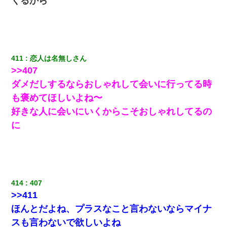
くるから
とっさに女児を捕まえたら変質者扱いされた。母親「あっち行っ
てよ！気持ち悪い！（ｼｯｼｯ」→ 後日、俺を見つけた母親がすっ飛
んできて・・・
日航機墜落事故の「ここからは日本語で大丈夫ですよ〜」の絶望
感がヤバイ・・・
411
恋人は名無しさん
>>407
兄の新しい嫁がやらかしすぎて辛い。当たり前のように実家や姪
ダメだしするならおしゃれして会いに行ってる時
の幼稚園に来る
も褒めてほしいよね〜
好きな人に会いにいくからこそおしゃれしてるの
アパートのドアに『ハンザイ者！この人はさいあくの人です』と
張り紙が！大家「面倒はごめんだよ」私「はあ」→警察に行き、
に
見回りで犯人が捕まったが、それが…｜生活｜ヌルポあんてな
私（23）冗談のつもりで上司（27）に胸を揉ませた結果・・・
【悲報】お風呂で父親と姉が完全に行為してるんだが...
414
407
>>411
スマホを与えられて、中学卒業する頃にはすっかり女叩きに洗脳
ほんとだよね、プラスなこと言わないならマイナ
された弟が、大学進学のために一人暮らししたいと言い出した。
スも言わないで欲しいよね