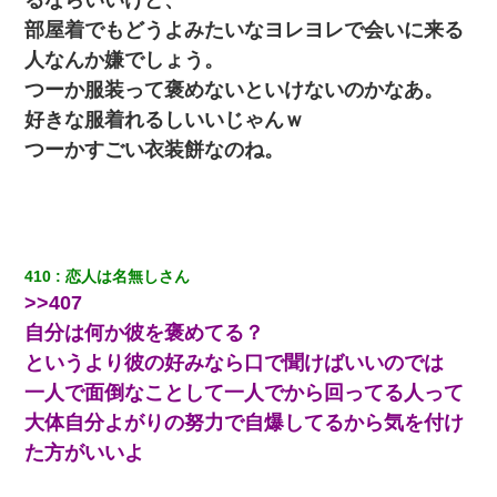
部屋着でもどうよみたいなヨレヨレで会いに来る
妻が亡くなったんだけど正直ガチで嬉しい
人なんか嫌でしょう。
つーか服装って褒めないといけないのかなあ。
夫に癌の余命宣告。その闘病中に長女から信じられない言葉を受
けた
好きな服着れるしいいじゃんｗ
つーかすごい衣装餅なのね。
童貞俺、宅飲みした女友達2人を家に泊めた結果ｗｗｗｗｗｗ
【衝撃】嫁父の会社に勤続１０年、手取り１４万 → 俺「２２万も
らえる会社から誘われた。転職したい」義父「クビ！（激怒」嫁
「離婚！（激怒」
410
恋人は名無しさん
>>407
新築の家で。クラクラするくらいの「白粉の匂い」が鼻につくも
自分は何か彼を褒めてる？
嫁＆娘「そんな匂いしない…」ある日、友人奥「素敵なアンティ
ークですね！」俺（！？）
というより彼の好みなら口で聞けばいいのでは
一人で面倒なことして一人でから回ってる人って
【身体で払わせて】女友達「ごめん、何も言わずにお金貸してく
大体自分よがりの努力で自爆してるから気を付け
ださい……」俺「いいよ！いくら？」女友達「10万円ぐら
い……」俺「ほい！10万！」→
た方がいいよ
ケーキバイキングにいた単独の50くらいのオッサン、強烈だっ