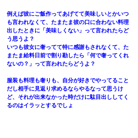
嫁に不倫されたから嫁と不倫相手に1000万の慰謝料請求した
例えば彼にご飯作ってあげてて美味しいとかいつ
も言われなくて、たまたま彼の口に合わない料理
全く親しくないママ友Aから突然「飲み会しよう」と誘われたがお
断りした。後日Aの企みを知ってゾッとするやら腹立つやら！
出したときに「美味しくない」って言われたらど
う思うよ？
婚活パーティーでよく会う美女がいた。こんな完璧な容姿を持っ
いつも彼女に奢ってて特に感謝もされなくて、た
てしても結婚て難しいんだなぁ…と思ってた
またま給料日前で割り勘したら「何で奢ってくれ
ないの？」って言われたらどうよ？
結婚生活10ヶ月目で嫁から一方的に「もう冷めた」と離婚切り出
された
服装も料理も奢りも、自分が好きでやってること
わい(42)渋谷の夜のサービスで19の女の子にゴックンさせた結果
だし相手に見返り求めるならやるなって思うけ
ｗｗｗｗｗｗｗｗ
ど、それが出来なかった時だけに駄目出ししてく
るのはイラッとするでしょ
[緊急]ベロベロの女に声をかけて行為してきた結果
【考察】兄嫁急死の1年後、兄が引越すというので手伝いに行った
ら下着が入った引き出しの奥にとんでもないモノを見つけた