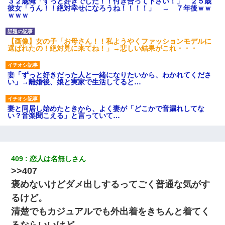
３２歳俺「ずっと好きでした！！付き合って下さい！」 ２５歳
彼女「うん！！絶対幸せになろうね！！！！」 → ７年後ｗｗ
ｗｗｗ
【画像】女の子「お母さん！！私ようやくファッションモデルに
選ばれたの！絶対見に来てね！」→悲しい結果がこれ・・・
妻「ずっと好きだった人と一緒になりたいから、わかれてくださ
い」→離婚後、娘と実家で生活してると…
妻と同居し始めたときから、よく妻が「どこかで音漏れしてな
い？音楽聞こえる」と言っていて…
クラスで一人無口で誰とも話さない男子がいた。→修学旅行に来
なかったその男子に女子達がお土産を渡した。5分後…
409
恋人は名無しさん
>>407
新卒の女性社員に1年半ストーカーされていた。俺「マジで怖い」
上司「話をしてみる」→女性社員「実は10数年前に…」
褒めないけどダメ出しするってごく普通な気がす
るけど。
10年ほど前、息子がまだ年中だった時に離婚したんだけど、一昨
清楚でもカジュアルでも外出着をきちんと着てく
年の暮れに突然息子が職場を訪ねてきた。
るならいいけど、