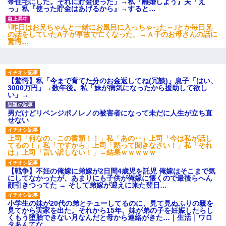
帯住宅にした。それに貯金使った」→私『離婚しよう』夫「え
っ」私『使った貯金はあげるから』→すると…
｢昨日はお兄ちゃんと一緒にお風呂に入っちゃった～｣とか毎日兄
の話をしていたA子が事故で亡くなった。→Ａ子のお母さんの話に
驚愕…
【驚愕】私「今まで育てた分のお金返してね(冗談)」息子「はい、
3000万円」→数年後。私「妹が病気になったから援助して欲し
い」→
男だけどリベンジポノレノの被害者になって未だに人生が立ち直
せない
上司「何なの、この書類！！」私「あの‥」上司「今は私が話し
てるの！」私「ですから」上司「黙って聞きなさい！」私「それ
は」上司「言い訳しない！」→結果ｗｗｗｗｗ
【戦争】不妊の俺嫁に弟嫁が2日間4歳児を託児 俺嫁はそこまで気
にしてなかったが、あまりにも子供が俺嫁に懐くので最後らへん
顔引きつってた → そして弟嫁が迎えに来た翌日…
小学生の妹が20代の弟とチューしてるのに、見て見ぬふりの親を
見てから実家を出た。それから15年、妹が弟の子を妊娠したらし
くもう堕胎できない月なんだと母から連絡がきた…｜生活｜ワロ
タあんてな