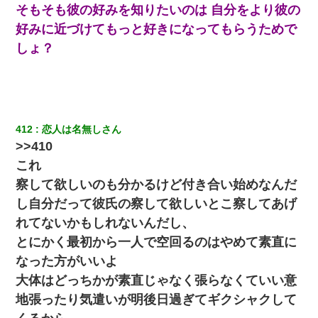
そもそも彼の好みを知りたいのは 自分をより彼の
た。
好みに近づけてもっと好きになってもらうためで
しょ？
嘘をついてフリン旅行へ出かけた嫁→翌日、嫁「ただいま～」旦
那「娘がシんだよ。何度も連絡したのに…」嫁「えっ」→なん
と・・・
子供の頃、母の弟にイタズラされてて中学に入ってから関係を持
ってしまった。拒絶したら「全部バラしてやる」と脅迫されたの
で両親に全部話した。
412
恋人は名無しさん
>>410
日曜日、会社の窓を見ると同僚の姿。俺（あれ？ディズニーシー
これ
じゃ？）→俺電話「今何してんの？」同僚「シーで並んでるこ
と！」俺「会社にいない？」→次の瞬間、すごい鳥肌が立った
察して欲しいのも分かるけど付き合い始めなんだ
し自分だって彼氏の察して欲しいとこ察してあげ
「お前の父ちゃんは自宅警備員」とかからかわれたけど、実はと
れてないかもしれないんだし、
んでもない仕事に就いていた
とにかく最初から一人で空回るのはやめて素直に
なった方がいいよ
我が家のガレージに見知らぬ車。俺「もしもし、玄関にもシャッ
ターリモコンあるだろ？DOWNのボタン押してｗ」→ 待つこと１
大体はどっちかが素直じゃなく張らなくていい意
時間弱・・・
地張ったり気遣いが明後日過ぎてギクシャクして