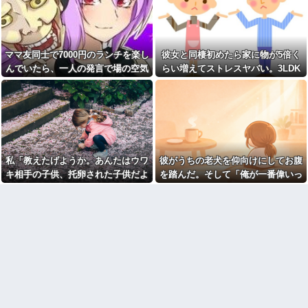
と穴の中に嫁がいて...
私の足長くない？（ﾊﾟｼｬﾘｗｗｗ
コネで中途採用された取引先
ｗｗｗｗｗｗ)⇒
の息子、常識がないどころかガ
【復縁】20年越しの感動再
チヤバい奴
婚！嫁の涙のワケとは？ｗｗｗ
離婚した元妻が突然失踪して
ｗ
ママ友同士で7000円のランチを楽し
彼女と同棲初めたら家に物が5倍く
しまった。娘の母親でもある相
【ドン引き】嫁に介護押しつ
んでいたら、一人の発言で場の空気
らい増えてストレスヤバい。3LDK
手だから放っておけず連絡を探
けてたら家追い出されて更地に
すことに…
が凍りついた。その理由とは…
で余裕だろと思ってたけど全部埋め
された話…
おばさんの一人旅
やがった
妻の浮氣が発覚。俺「離婚
【画像】アイドルのオフ会の
だ」妻の謝罪と子供の願いに根
光景、レベチw w w w w w w w
負けして再構築し、２週間後に
w w w
また浮気。俺「今度こそ離婚
だ」妻「離婚するなら飛び降り
【ファ！？】面接官「日本に
る！」俺「ご自由に＾＾」→結
刀鍛冶は何人いるか推定してく
果
私「教えたげようか。あんたはウワ
彼がうちの老犬を仰向けにしてお腹
ださい」 俺「188人です」 面
接官「どういう風に考えました
【衝撃】同日の同時刻に病気
キ相手の子供、托卵された子供だよ
を踏んだ。そして「俺が一番偉いっ
か？」 俺「知ってました」→
の男性と事故の男性が救急搬送
ｗ」A「いい加減なこというな！」
てわかって、おとなしくしてるだ
この後『こう』なったんだがマ
されて来た。最初に運ばれて来
ジで納得いかない！！！！！
たのは事故の男?生で、イケメン
私「みんな知ってるよ？かわいそう
ろ」と…
だったが中身ザンネン。もう1人
【画像】宇垣美里「学生時代
だから言ってないだけｗ」 → そ
は┐(-｡ｰ;)┌ﾔﾚﾔﾚ
は全然モテなかったです」←こ
してAはA母に確認してしまう……..
れほんまかぁ？w w w w w w w
取り放題でてんこ盛りにして
w
るのはまあ見かけるが持ち帰り
はなしでしょう、、、
【画像】タトゥーだらけの美
人海鮮料理人、現る！！←コレ
女「赤ちゃん抱っこしてみま
はセクシー過ぎてワイらにブッ
すか～？w」ワイ（やめろおおお
刺さりまくりw w w w w w w w
おおおおおおおおおおお）
w
【画像】このボケて、破壊力