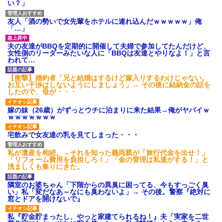
い？」
友人「酒の勢いで女先輩をホテルに連れ込んだｗｗｗｗｗ」俺
「…」
夫の友達がBBQを定期的に開催して夫婦で参加してたんだけど、
女性側のリーダーみたいな人に「BBQは友達とやりなよ！」と言
われて…
【衝撃】婚約者「兄と結婚はするけど嫁入りするわけじゃない。
お互い干渉はしないようにしましょう」→ その後に結納金の話を
したので、母が・・・
嫁の妹（26歳）がずっとウチに泊まりに来た結果→俺がヤバイｗ
ｗｗｗｗｗｗｗ
宅飲みで女友達の乳を見てしまった・・・
私が遺産を相続。→それを知った義両親が「旅行代金を出せ！」
「リフォーム費用を負担しろ！」「金の管理は私達がする！」と
浅ましくも集りにきた。
隣室のお婆ちゃん「下階からの異臭に困ってる、今もすっごく臭
い」私「変だなあ～なにも臭わないよ」→ その後。警察『絶対に
窓とドアを開けないで』
私『貯金貯まったし、やっと家建てられるね！』夫「実家を二世