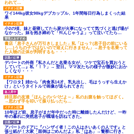
われて…
ワイ144kg彼女98kgデブカップル、1年間毎日行為しまくった結
果
小2の頃、妹と昼寝してたら家が火事になってて気づくと逃げ場が
なかった。妹を抱き締めて「ﾀﾋんじゃうよ」って泣いてたら…
書店「息子さんが万引きしました」私「はっ？(息子目の前にいる
し…)うちの子ではないので迎えに行きません」→息子を名乗って
た人物の正体が判明するも・・・
デパートの外商『私さんだと名乗る女が、ツケで宝石を買おうと
していて…』私「！？」→ 翌日。ママ友たちの様子が微妙におか
しくなり・・・
【ワロタ】姉から「肉食系14才、乳丸出し、毛はうっすら生えか
け」というタイトルで画像が送られてきた
姉旦那の友達「ほんとのパパだよ～」私のお腹を触ってほざく。
→思わず手を叩いて振り払ったら…
10年ほど前、息子がまだ年中だった時に離婚したんだけど、一昨
年の暮れに突然息子が職場を訪ねてきた。
アパートのドアに『ハンザイ者！この人はさいあくの人です』と
張り紙が！大家「面倒はごめんだよ」私「はあ」→警察に行き、