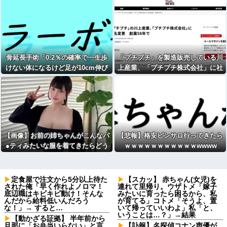
骨延長手術「0.2％の確率で一生歩
「プチプチ」を製造販売している川
けない体になるけど足が10cm伸び
上産業、「プチプチ株式会社」に社
ます」←コスパ良すぎるだろ
名変更
【画像】お前の姉ちゃんがこんなパ
【悲報】格安ピンサロ行ってきたら
●ティみたいな服を着てきたらどう
ｗｗｗｗｗｗｗｗｗｗｗwwww
する？
定食屋で注文から5分以上待た
【スカッ】 赤ちゃん(女児)を
された俺「早く作れよノロマ！
連れて里帰り。ウザトメ「嫁子
底辺職はキビキビ動け！そんな
みたいに育ったら困るから、私
んだから給料低いんだろう
が育てる」コトメ「そうよ、置
な！」→ すると…
いて帰っていいわよ」私「と、
いうことは…？」→結果
【動かざる証拠】 半年前から
旦那に「お弁当いらない」と言
【訃報】名探偵コナン声優が