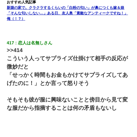
彼女(美人女医)にネックレスをプレゼント。「こんな安物を渡すく
新築の家で。クラクラするくらいの「白粉の匂い」が鼻につくも嫁＆娘
らいなら、渡さないほうがマシだからね」→ ６０万したと話した
ら・・・
「そんな匂いしない…」ある日、友人奥「素敵なアンティークですね！」
俺（！？）
三年働いてたパートを突然クビになった。しかし元職場の主要取
引先のトップが母方の叔父だったので…
417
恋人は名無しさん
>>414
旦那の元カノをSNSで探して写真を保存して顔面評価スレで写真
を晒してた。ほとんどがブスという評価の中で二人ほど意外に好
こういう人ってサプライズ仕掛けて相手の反応が
評価で苦々しく思った
微妙だと
「せっかく時間もお金もかけてサプライズしてあ
デパートの外商『私さんだと名乗る女が、ツケで宝石を買おうと
していて…』私「！？」→ 翌日。ママ友たちの様子が微妙におか
げたのに！」とか言って怒りそう
しくなり・・・
9月に付き合い始めたけどこの、この人と結婚はないわと判断して
そもそも彼が服に興味ないことと傍目から見て変
別れた。その元彼が交通事故で重体になっているらしく…
な服だから指摘することは何の矛盾もないし