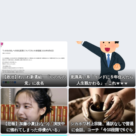
【政治】れいわ新選組、「いのちの
意識高い系「インドに５年住んだら
党」に改名
人生観かわる」←これｗｗｗ
【悲報】加藤小夏(おなつ)「演技中
シカホワ村上宗隆、通訳なしで普通
に惚れてしまった俳優がいる」
に会話。コーチ「今10段階で6ぐら
い。来た時は0だった（笑）」