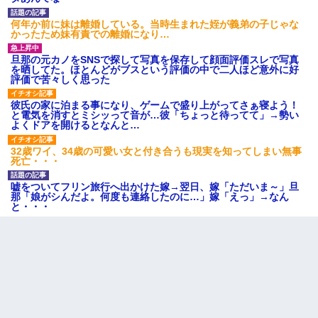
何年か前に妹は離婚している。当時生まれた姪が義弟の子じゃな
かったため妹有責での離婚になり…
旦那の元カノをSNSで探して写真を保存して顔面評価スレで写真
を晒してた。ほとんどがブスという評価の中で二人ほど意外に好
評価で苦々しく思った
彼氏の家に泊まる事になり、ゲームで盛り上がってさぁ寝よう！
と電気を消すとミシッって音が…彼「ちょっと待ってて」→勢い
よくドアを開けるとなんと…
32歳ワイ、34歳の可愛い女と付き合うも現実を知ってしまい無事
死亡・・・
嘘をついてフリン旅行へ出かけた嫁→翌日、嫁「ただいま～」旦
那「娘がシんだよ。何度も連絡したのに…」嫁「えっ」→なん
と・・・