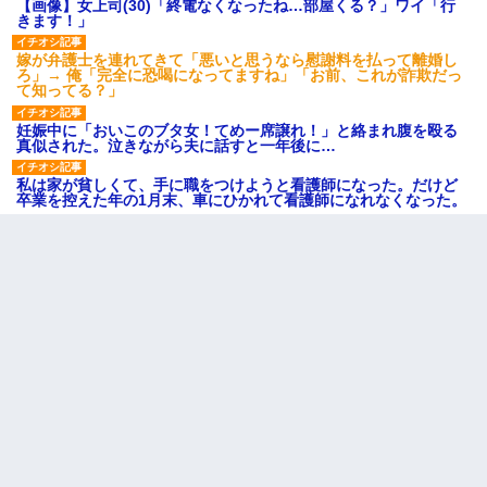
【画像】女上司(30)「終電なくなったね…部屋くる？」ワイ「行
きます！」
嫁が弁護士を連れてきて「悪いと思うなら慰謝料を払って離婚し
ろ」→ 俺「完全に恐喝になってますね」「お前、これが詐欺だっ
て知ってる？」
妊娠中に「おいこのブタ女！てめー席譲れ！」と絡まれ腹を殴る
真似された。泣きながら夫に話すと一年後に…
私は家が貧しくて、手に職をつけようと看護師になった。だけど
卒業を控えた年の1月末、車にひかれて看護師になれなくなった。