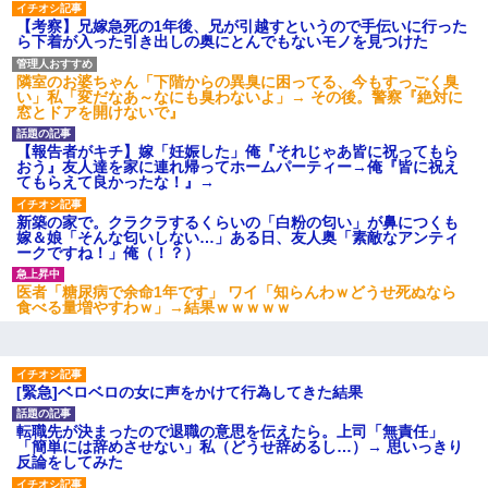
【考察】兄嫁急死の1年後、兄が引越すというので手伝いに行った
ら下着が入った引き出しの奥にとんでもないモノを見つけた
隣室のお婆ちゃん「下階からの異臭に困ってる、今もすっごく臭
い」私「変だなあ～なにも臭わないよ」→ その後。警察『絶対に
窓とドアを開けないで』
【報告者がキチ】嫁「妊娠した」俺『それじゃあ皆に祝ってもら
おう』友人達を家に連れ帰ってホームパーティー→俺『皆に祝え
てもらえて良かったな！』→
新築の家で。クラクラするくらいの「白粉の匂い」が鼻につくも
嫁＆娘「そんな匂いしない…」ある日、友人奥「素敵なアンティ
ークですね！」俺（！？）
医者「糖尿病で余命1年です」 ワイ「知らんわｗどうせ死ぬなら
食べる量増やすわｗ」→結果ｗｗｗｗｗ
[緊急]ベロベロの女に声をかけて行為してきた結果
転職先が決まったので退職の意思を伝えたら。上司「無責任」
「簡単には辞めさせない」私（どうせ辞めるし…）→ 思いっきり
反論をしてみた