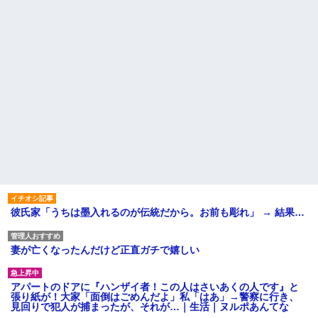
彼氏家「うちは墨入れるのが伝統だから。お前も彫れ」 → 結果…
妻が亡くなったんだけど正直ガチで嬉しい
アパートのドアに『ハンザイ者！この人はさいあくの人です』と
張り紙が！大家「面倒はごめんだよ」私「はあ」→警察に行き、
見回りで犯人が捕まったが、それが…｜生活｜ヌルポあんてな