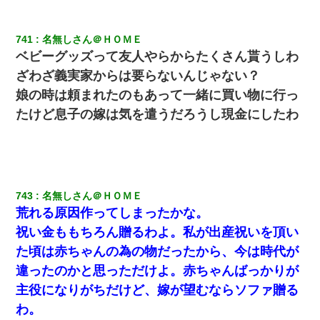
義兄嫁「娘が大学に入ったら下宿させて」私「しつこい、学校斡
旋のアパートに行け」→ 旦那が義兄に通報したら「志望校を変え
741
名無しさん＠ＨＯＭＥ
ろ！」とキレて・・・
ベビーグッズって友人やらからたくさん貰うしわ
ざわざ義実家からは要らないんじゃない？
転職先が決まったので退職の意思を伝えたら。上司「無責任」
「簡単には辞めさせない」私（どうせ辞めるし…）→ 思いっきり
娘の時は頼まれたのもあって一緒に買い物に行っ
反論をしてみた
たけど息子の嫁は気を遣うだろうし現金にしたわ
三年働いてたパートを突然クビになった。しかし元職場の主要取
引先のトップが母方の叔父だったので…
姉旦那の友達「ほんとのパパだよ～」私のお腹を触ってほざく。
→思わず手を叩いて振り払ったら…
743
名無しさん＠ＨＯＭＥ
荒れる原因作ってしまったかな。
祝い金ももちろん贈るわよ。私が出産祝いを頂い
嫁に不倫されたから嫁と不倫相手に1000万の慰謝料請求した
た頃は赤ちゃんの為の物だったから、今は時代が
友人とふたりで山口に旅行した時の事。レンタカーを借りて山の
違ったのかと思っただけよ。赤ちゃんばっかりが
中の道を走っていたら、突然ガガッ！って音がして…
主役になりがちだけど、嫁が望むならソファ贈る
わ。