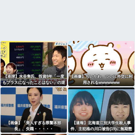
【卓球】水谷隼氏、投資8年「一度
【画像】ちいかわ、ついに外交に利
もプラスになったことはない」の逆
用されるwwwwwww
億り人生活 「1日違えば億稼げると
きも何回もあった」
【画像】「美人すぎる県警本部
【速報】北海道江別大学生殺人事
長」、失職・・・・・
件、主犯格の川口被告(19)に無期懲
役の判決