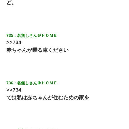
断りした。後日Aの企みを知ってゾッとするやら腹立つやら！
ど。
【悲報】姉と入浴中に大きくなってしまった結果ｗｗｗｗｗｗｗ
ｗ
妻と同居し始めたときから、よく妻が「どこかで音漏れしてな
735
名無しさん＠ＨＯＭＥ
い？音楽聞こえる」と言っていて…
>>734
赤ちゃんが乗る車ください
【戦争】不妊の俺嫁に弟嫁が2日間4歳児を託児 俺嫁はそこまで気
にしてなかったが、あまりにも子供が俺嫁に懐くので最後らへん
顔引きつってた → そして弟嫁が迎えに来た翌日…
ＤＮＡ検査『血縁関係０％』旦那「やっぱり托卵だったんだ…」
嫁「本当に身に覚えがない」「なにかの間違いだ！取り違え
736
名無しさん＠ＨＯＭＥ
だ！」→ 嫁「あっ」
>>734
では私は赤ちゃんが住むための家を
書店「息子さんが万引きしました」私「はっ？(息子目の前にいる
し…)うちの子ではないので迎えに行きません」→息子を名乗って
た人物の正体が判明するも・・・
父が他界→父のフリン相手『どうか相続を放棄して下さい、昔の
ことは謝ります。ごめんなさい…』私「お子さんはフリン略奪婚