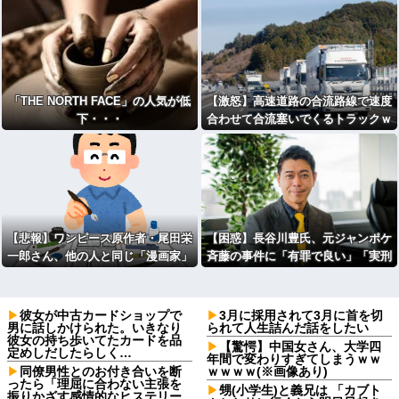
「THE NORTH FACE」の人気が低
【激怒】高速道路の合流路線で速度
下・・・
合わせて合流塞いでくるトラックｗ
ｗｗｗｗｗｗｗｗｗ
【悲報】ワンピース原作者・尾田栄
【困惑】長谷川豊氏、元ジャンポケ
一郎さん、他の人と同じ「漫画家」
斉藤の事件に「有罪で良い」「実刑
という肩書きに不満
まで出すのが妥当なのかなー」
彼女が中古カードショップで
3月に採用されて3月に首を切
男に話しかけられた。いきなり
られて人生詰んだ話をしたい
彼女の持ち歩いてたカードを品
【驚愕】中国女さん、大学四
定めしだしたらしく…
年間で変わりすぎてしまうｗｗ
同僚男性とのお付き合いを断
ｗｗｗｗ(※画像あり)
ったら「理屈に合わない主張を
甥(小学生)と義兄は 「カブト
振りかざす感情的なヒステリー