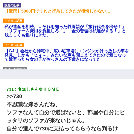
【驚愕】5000円でＪＫと行為してきたが後悔しかない…
私が遺産を相続。→それを知った義両親が「旅行代金を出せ！」
「リフォーム費用を負担しろ！」「金の管理は私達がする！」と
浅ましくも集りにきた。
【GJ!】会社から帰宅中、広い駐車場にエンジンかけっ放しの車を
発見。しかも「ヒィ～」みたいな声も聞こえてきたので気になっ
て近寄ったら女の子がおっさんの下敷きになってた
この母親は娘の黒歴史を掘り出さないと死ぬんか？ 死ぬんか？
731
名無しさん＠ＨＯＭＥ
兄の新しい嫁がやらかしすぎて辛い。当たり前のように実家や姪
の幼稚園に来る
>>730
不思議な嫁さんだね、
さっき嫁から、「愛しています」ってメールが届いた。俺も「愛
ソファなんて自分で選ばないと、部屋や自分にピ
してます」って送ったら
ッタリのソファが来ないじゃん。
自分で選んで730に支払ってもらうなら判るけ
全く親しくないママ友Aから突然「飲み会しよう」と誘われたがお