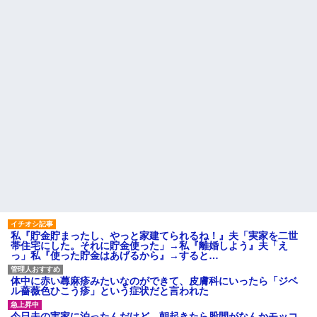
因を探るとまさかの事実が…
AIさん、ドラクエ6を理想的に
アニメ化してしまう
転校生と仲良くなってその子
の家に遊びに行ったら私が小さ
間男が嫁と一緒に「お願いし
い頃に撮った写真があった
ます離婚してください。出来る
だけの償いはします。」とか言
【衝撃】50代女性、京大病院
ってきたからブチ切れて100発ぐ
で脳腫瘍手術→“腫瘍の無い部
らい殴る蹴るでフルボッコに...
位”を摘出 2度「腫瘍ではな
い」と出るも続行、脳幹損傷
ハードオフに売っていた4万
で“植物状態”に
4000円のフィギュアがヤバすぎ
るｗｗｗｗｗｗ「こんな高い
パートの面接で号泣しながら
の？ｗｗ」「逆に超安い」
「ここもダメだったらもう食べ
ていけないんです」って熱弁し
私「ちょっと、人の家の金庫
てた人がいた
触らないでよ！」キチママ『そ
こに金庫があったから、開けて
主な税金の成り立ちを調べて
みようとしただけ☆』義兄「泥
みたよ
は出てけ！二度と来るな！」結
果・・・
私「初めて飲む味だけどなん
のお茶？」彼「ちっ！」私「」
【GIF】JSのカンチョーワロ
私『貯金貯まったし、やっと家建てられるね！』夫「実家を二世
タ
帯住宅にした。それに貯金使った」→私『離婚しよう』夫「え
後続車にクラクションを鳴ら
っ」私『使った貯金はあげるから』→すると…
され彼氏が逆切れ。「何クラク
ション鳴らしてんだ！降りてこ
いよ！」と怒鳴りだし...
体中に赤い蕁麻疹みたいなのができて、皮膚科にいったら「ジベ
ル薔薇色ひこう疹」という症状だと言われた
【衝撃】報酬100万円超の治験
募集がこちらｗｗｗｗｗ(※画像
あり)
今日夫の実家に泊ったんだけど、朝起きたら股間がなんかモッコ