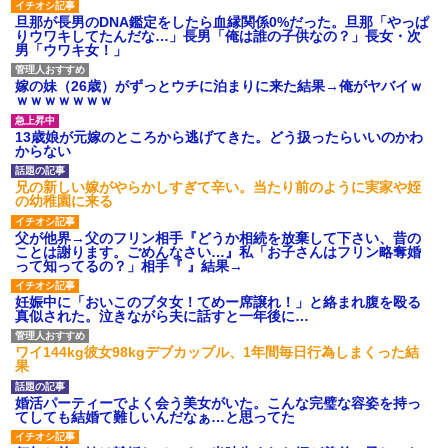
旦那が長男のDNA鑑定をしたら血縁関係0%だった。旦那「やっぱ
りウワキしてたんだな…」長男「俺は誰の子供なの？」長女・次
男「ウワキ女！」
嫁の妹（26歳）がずっとウチに泊まりに来た結果→俺がヤバイｗ
ｗｗｗｗｗｗｗ
13歳娘が元嫁のところから逃げてきた。どう扱ったらいいのかわ
からない
兄の新しい嫁がやらかしすぎて辛い。当たり前のように実家や姪
の幼稚園に来る
父が他界→父のフリン相手『どうか相続を放棄して下さい、昔の
ことは謝ります。ごめんなさい…』私「お子さんはフリン略奪婚
って知ってるの？」相手『 』結果→
妊娠中に「おいこのブタ女！てめー席譲れ！」と絡まれ腹を殴る
真似された。泣きながら夫に話すと一年後に…
ワイ144kg彼女98kgデブカップル、1年間毎日行為しまくった結
果
婚活パーティーでよく会う美女がいた。こんな完璧な容姿を持っ
てしても結婚て難しいんだなぁ…と思ってた