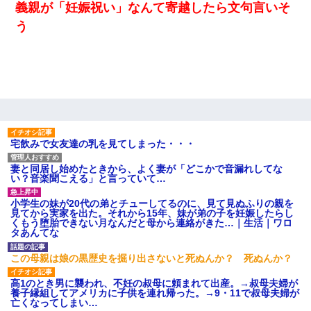
義親が「妊娠祝い」なんて寄越したら文句言いそ
う
宅飲みで女友達の乳を見てしまった・・・
妻と同居し始めたときから、よく妻が「どこかで音漏れしてな
い？音楽聞こえる」と言っていて…
小学生の妹が20代の弟とチューしてるのに、見て見ぬふりの親を
見てから実家を出た。それから15年、妹が弟の子を妊娠したらし
くもう堕胎できない月なんだと母から連絡がきた…｜生活｜ワロ
タあんてな
この母親は娘の黒歴史を掘り出さないと死ぬんか？ 死ぬんか？
高1のとき男に襲われ、不妊の叔母に頼まれて出産。→叔母夫婦が
養子縁組してアメリカに子供を連れ帰った。→9・11で叔母夫婦が
亡くなってしまい…