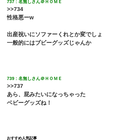
737
名無しさん＠ＨＯＭＥ
って知ってるの？」相手『 』結果→
>>734
性格悪ーw
隣室のお婆ちゃん「下階からの異臭に困ってる、今もすっごく臭
い」私「変だなあ～なにも臭わないよ」→ その後。警察『絶対に
窓とドアを開けないで』
出産祝いにソファーくれとか変でしょ
一般的にはブビーグッズじゃんか
【衝撃】婚約者「兄と結婚はするけど嫁入りするわけじゃない。
お互い干渉はしないようにしましょう」→ その後に結納金の話を
したので、母が・・・
嘘をついてフリン旅行へ出かけた嫁→翌日、嫁「ただいま～」旦
那「娘がシんだよ。何度も連絡したのに…」嫁「えっ」→なん
739
名無しさん＠ＨＯＭＥ
と・・・
>>737
あら、屁みたいになっちゃった
「パワハラを受けたから思い切って転職した」とSNSで呟いた
ら、速攻でパワハラかました元上司がLINEを送ってきた。
ベビーグッズね！
日航機墜落事故の「ここからは日本語で大丈夫ですよ〜」の絶望
感がヤバイ・・・
[緊急]ベロベロの女に声をかけて行為してきた結果