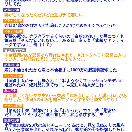
リしてた
【ネット騒然】惨殺されたタ
ワマン頂き女子のこの動画、す
げえええええｗｗｗｗｗｗｗｗ
妻が亡くなったんだけど正直ガチで嬉しい
ｗｗｗ
【愕然】白のクラウン俺氏、
昨日37歳のおばさんと行為したんだけどめちゃくちゃだった
高速道路左車線を制限速度で走
った結果wwwwwwwwwwww
新築の家で。クラクラするくらいの「白粉の匂い」が鼻につくも
百年の恋12-899 食べた量を
嫁＆娘「そんな匂いしない…」ある日、友人奥「素敵なアンティ
張り合ってくる
ークですね！」俺（！？）
【悲報】佐藤輝明・・・２軍
でも盛大にやらかす←あまり悲
中途採用のAが部長から呼び出された。Aはヘラヘラと部屋に入っ
しませないでくれ
ていき、1時間後に号泣しながら出てきて…
嫁に不倫されたから嫁と不倫相手に1000万の慰謝料請求した
【画像】女の子「お母さん！！私ようやくファッションモデルに
選ばれたの！絶対見に来てね！」→悲しい結果がこれ・・・
全く親しくないママ友Aから突然「飲み会しよう」と誘われたがお
断りした。後日Aの企みを知ってゾッとするやら腹立つやら！
【まぬけ】夫「離婚だ！」私「わかった。で？」夫「慰謝料
だ！」私「いいけど弁護士通して。私も請求する」夫「」
小学生の妹が20代の弟とチューしてるのに、見て見ぬふりの親を
見てから実家を出た。それから15年、妹が弟の子を妊娠したらし