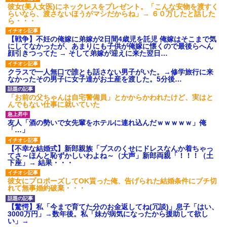
彼女(美人女医)にネックレスをプレゼント。「こんな安物を渡すく
らいなら、渡さないほうがマシだからね」→ ６０万したと話した
ら・・・
【戦争】不妊の俺嫁に弟嫁が2日間4歳児を託児 俺嫁はそこまで気
にしてなかったが、あまりにも子供が俺嫁に懐くので最後らへん
顔引きつってた → そして弟嫁が迎えに来た翌日…
クラスで一人無口で誰とも話さない男子がいた。→修学旅行に来
なかったその男子に女子達がお土産を渡した。5分後…
「お前の父ちゃんは自宅警備員」とかからかわれたけど、実はと
んでもない仕事に就いていた
友人「酒の勢いで女先輩をホテルに連れ込んだｗｗｗｗｗ」俺
「…」
【不幸な結婚式】新郎親族「ブスのくせにドレスなんか着ちゃっ
てさ～ほんと恥ずかしいわよね～（大声」新郎両親「！！！（土
下座」→ 結果・・・
彼女にプロポーズしてOK貰った俺、告げられた結婚条件にブチ切
れて無事婚約破棄・・・
【驚愕】私「今まで育てた分のお金返してね(冗談)」息子「はい、
3000万円」→数年後。私「妹が病気になったから援助して欲し
い」→