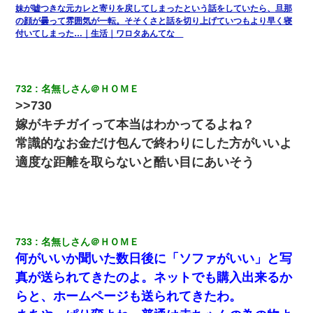
妹が嘘つきな元カレと寄りを戻してしまったという話をしていたら、旦那
の顔が曇って雰囲気が一転。そそくさと話を切り上げていつもより早く寝
我が家のガレージに見知らぬ車。俺「もしもし、玄関にもシャッ
付いてしまった…｜生活｜ワロタあんてな
ターリモコンあるだろ？DOWNのボタン押してｗ」→ 待つこと１
時間弱・・・
婚活パーティーでよく会う美女がいた。こんな完璧な容姿を持っ
732
名無しさん＠ＨＯＭＥ
てしても結婚て難しいんだなぁ…と思ってた
>>730
嫁がキチガイって本当はわかってるよね？
【画像】女の子「お母さん！！私ようやくファッションモデルに
常識的なお金だけ包んで終わりにした方がいいよ
選ばれたの！絶対見に来てね！」→悲しい結果がこれ・・・
適度な距離を取らないと酷い目にあいそう
テレワーク上司「会議中はカメラ付けろ！」女社員「え、事前連
絡無しは無理」上司「いいから付けろ！」→
旦那が長男のDNA鑑定をしたら血縁関係0%だった。旦那「やっぱ
りウワキしてたんだな…」長男「俺は誰の子供なの？」長女・次
733
名無しさん＠ＨＯＭＥ
男「ウワキ女！」
何がいいか聞いた数日後に「ソファがいい」と写
真が送られてきたのよ。ネットでも購入出来るか
【まぬけ】夫「離婚だ！」私「わかった。で？」夫「慰謝料
だ！」私「いいけど弁護士通して。私も請求する」夫「」
らと、ホームページも送られてきたわ。