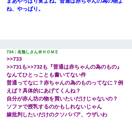
まあやっぱり変よね。普通は赤ちゃんの為の物よ
デパートの外商『私さんだと名乗る女が、ツケで宝石を買おうと
ね、やっぱり。
していて…』私「！？」→ 翌日。ママ友たちの様子が微妙におか
しくなり・・・
「お前の父ちゃんは自宅警備員」とかからかわれたけど、実はと
んでもない仕事に就いていた
【考察】兄嫁急死の1年後、兄が引越すというので手伝いに行った
734
名無しさん＠ＨＯＭＥ
ら下着が入った引き出しの奥にとんでもないモノを見つけた
>>733
>>731も>>732も『普通は赤ちゃんの為のもの』
夫の友達がBBQを定期的に開催して夫婦で参加してたんだけど、
女性側のリーダーみたいな人に「BBQは友達とやりなよ！」と言
なんてひとっことも書いてない件
われて…
普通ってなに？赤ちゃんの為のものってなに？例
えば？具体的にあげてくんね？
彼氏の家に泊まる事になり、ゲームで盛り上がってさぁ寝よう！
と電気を消すとミシッって音が…彼「ちょっと待ってて」→勢い
自分が赤ん坊の物を買いたいだけじゃないの？
よくドアを開けるとなんと…
ソファで授乳するのかもしれないじゃん
嫁批判したいだけのクソババア、ウザいわ
【復讐】義兄嫁「生活費、足りない分を貸してほしい」私「貸す
わけないでしょｗｗｗｗ」→ 理由を話したら泣き出して・・私
（あまりにも希望通り）