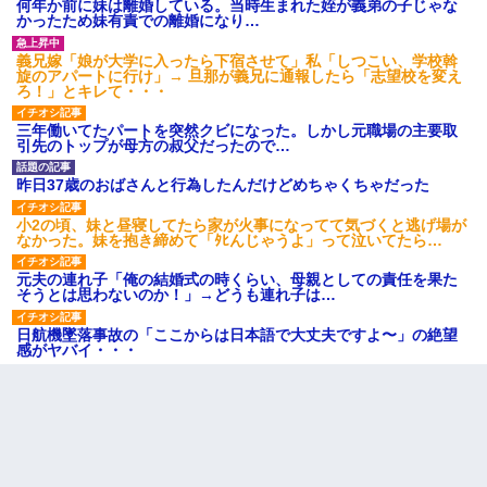
何年か前に妹は離婚している。当時生まれた姪が義弟の子じゃな
かったため妹有責での離婚になり…
義兄嫁「娘が大学に入ったら下宿させて」私「しつこい、学校斡
旋のアパートに行け」→ 旦那が義兄に通報したら「志望校を変え
ろ！」とキレて・・・
三年働いてたパートを突然クビになった。しかし元職場の主要取
引先のトップが母方の叔父だったので…
昨日37歳のおばさんと行為したんだけどめちゃくちゃだった
小2の頃、妹と昼寝してたら家が火事になってて気づくと逃げ場が
なかった。妹を抱き締めて「ﾀﾋんじゃうよ」って泣いてたら…
元夫の連れ子「俺の結婚式の時くらい、母親としての責任を果た
そうとは思わないのか！」→どうも連れ子は…
日航機墜落事故の「ここからは日本語で大丈夫ですよ〜」の絶望
感がヤバイ・・・