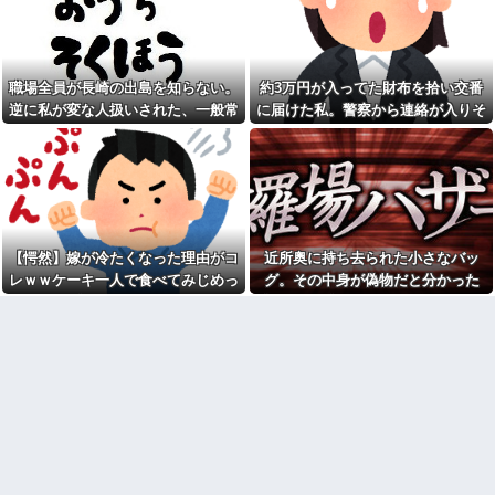
コトメ「遺産を返しなさ
元職場の要注意オバサン、引
い！」私「遺言どおりです
っ越し先でご近所になり粘着開
が？」→夫の遺産を巡る話し合
始！！「どこまで送って！」か
いが思わぬ展開になって…
ら始まり半年も経つと「お金貸
してくれない？」断ると翌日、
俺(52)、女(28)との不倫が嫁に
玄関前にゴミが置かれる
職場全員が長崎の出島を知らない。
約3万円が入ってた財布を拾い交番
発覚。離婚に応じたはずの嫁か
らエグすぎる攻撃が恐ろしすぎ
元職場の要注意オバサン、引
逆に私が変な人扱いされた、一般常
に届けた私。警察から連絡が入りそ
る
っ越し先でご近所になり粘着開
識だと思ってたのに
の金が私のものになった結果...
始！！「どこまで送って！」か
息子に『葵』と名付けたら、
ら始まり半年も経つと「お金貸
初対面では必ず女の子だと思わ
してくれない？」断ると翌日、
れる。同じ名前でも避けられな
玄関前にゴミが置かれる
かった勘違いとは…
お盆になると旦那の祖父母宅
俺「ゲーム機どこ？」親「ち
に５泊くらいさせられる。旦那
ょっと借りたよ」→どうぶつの
は「行かなくていいよ」って言
森を開いた瞬間、村が大変なこ
うんだけどトメに誘われると断
【愕然】嫁が冷たくなった理由がコ
近所奥に持ち去られた小さなバッ
とになっていて…
れなくなってしまう
レｗｗケーキ一人で食べてみじめっ
グ。その中身が偽物だと分かった
【画像】俺たちの姫、佳子さ
嫁「最近さ、家事に気持ちが
まのお気に入りのドレスがこち
て言われてた・・・
時、どんな顔をするのか楽しみで…
こもってないよね」俺「ちゃん
らです←コレは可愛過ぎるw w
とやってるだろ」→分担してい
w w w w w w
たはずの家事を巡って夫婦で揉
【速報】ルフィの幹部、懲役
めることに…
20年に決定する←コレは妥当
【驚愕】サークルで付き合っ
か？？？？？？？
た男が既婚者だった！しかも妻
シャウエッセン公式、またこ
から直接電話が来たんだがｗｗ
ういうのでいい丼をポスト
ｗｗ
【画像】令和最新版の宇垣美
引越して一週間経った頃、隣
里さん←こう言うのでいいんだ
の奥さんから「掃除機の音がう
よが目一杯詰まってると話題にw
るさい」と苦情があった。静か
w w w w w w w w
に暮らしていたはずなのに、原