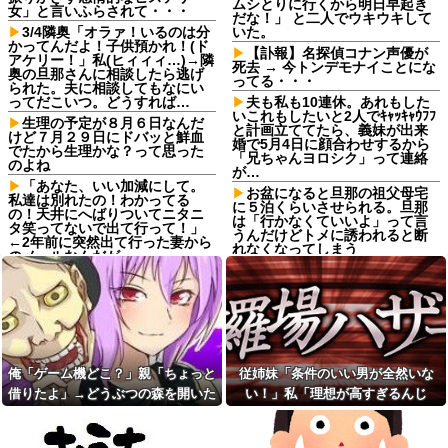
ムシとりに行くから明日早起き
女」と言いふらされて・・・
だな！」 と二人でウキウキして
3/4隣奥「オラァ！いるのは分
いた。
かってんだよ！子供預かれ！(ド
【訃報】名探偵コナン声優が
アケリー！」私(ヒィィィ…)→隣
死去 → 今トンデモナイことにな
奥の旦那さんに相談したら逃げ
ってる・・・
られた。夫に相談してもなにい
ってだこいつ。どうすれば…
夫も私も10連休。あれもした
いこれもしたいと2人でｷｬｯｷｬｳﾌﾌ
生理の予定が８月６日なんだ
と計画立ててたら、義妹が出来
けど７月２９日にドバッと鮮血
婚で5月4日に顔合わせするから
でたから生理かな？って思った
「兄ちゃんヨロシク」って連絡
のよね
が…
「あなた、いい加減にして。
お盆になると旦那の祖父母宅
私達は別れたの！わかってる
に５泊くらいさせられる。旦那
の！天井にへばりついてニタニ
は「行かなくていいよ」って言
タ笑ってないで出て行って！」
うんだけどトメに誘われると断
←2年前に突然出て行った妻から
れなくなってしまう
のメールなんだが…
ねりけしで作った正露丸を飲
【悲報】 ワイ「ラーメン一袋
ませたら｢すっげー効いた。サン
だけじゃ足らんわ！二袋作った
キューな｣と笑顔で返された
ろ！」→結果ｗｗｗ
【熱波】ドイツ、暑すぎて１
友人の親が営む店で車を購入
ヶ月で９６００人死亡
しただけなのに、友人から「裏
切った」と責められるようにな
【熱波】ドイツ、暑すぎて１
った理由が理解できず…
ヶ月で９６００人死亡
俺「ゲーム機どこ？」親「ちょっと
従姉妹「条件のいい男が全然いな
サッカークラブに通ってるＡ
【画像】ディズニーのおいな
借りたよ」→どうぶつの森を開いた
い！」私「理想が高すぎるんじ
くんが急に海外へ引っ越すこと
り巻（600円）、流石にアレすぎ
瞬間、村が大変なことになってい
ゃ…？」→婚活の愚痴を聞き続けた
に。一番仲良くしてた息子がシ
て賛否両論の大炎上をしてしま
ョックを受けて...
うw w w w w w w他
て…
結果…