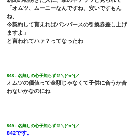
｢昨日はお兄ちゃんと一緒にお風呂に入っちゃった～｣とか毎日兄
「オムツ、ムーニーなんですね、安いですもん
の話をしていたA子が事故で亡くなった。→Ａ子のお母さんの話に
驚愕…
ね、
今契約して貰えればパンパースの引換券差し上げ
日曜日、会社の窓を見ると同僚の姿。俺（あれ？ディズニーシー
ますよ」
じゃ？）→俺電話「今何してんの？」同僚「シーで並んでるこ
と！」俺「会社にいない？」→次の瞬間、すごい鳥肌が立った
と言われてハァ？ってなったわ
【考察】兄嫁急死の1年後、兄が引越すというので手伝いに行った
ら下着が入った引き出しの奥にとんでもないモノを見つけた
新築の家で。クラクラするくらいの「白粉の匂い」が鼻につくも
848
名無しの心子知らず＠＼(^o^)／
嫁＆娘「そんな匂いしない…」ある日、友人奥「素敵なアンティ
ークですね！」俺（！？）
オムツの価値って金額じゃなくて子供に合うか合
わないかなのにね
デパートの外商『私さんだと名乗る女が、ツケで宝石を買おうと
していて…』私「！？」→ 翌日。ママ友たちの様子が微妙におか
しくなり・・・
[緊急]ベロベロの女に声をかけて行為してきた結果
849
名無しの心子知らず＠＼(^o^)／
842です。