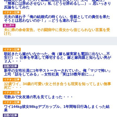
「簡単には辞めさせない」私（どうせ辞めるし…）→ 思いっきり
反論をしてみた
元夫の連れ子「俺の結婚式の時くらい、母親としての責任を果た
そうとは思わないのか！」→どうも連れ子は…
夫に癌の余命宣告。その闘病中に長女から信じられない言葉を受
けた
朝起きたら嫁がいなかった。俺（嫁も嫁実家も電話に出ない…不
安だ）→ 仕事を早退して帰宅すると、嫁と嫁両親と知らない男が
２人・・・
新卒の女性社員に1年半ストーカーされていた。俺「マジで怖い」
上司「話をしてみる」→女性社員「実は10数年前に…」
32歳ワイ、34歳の可愛い女と付き合うも現実を知ってしまい無事
死亡・・・
宅飲みで女友達の乳を見てしまった・・・
ワイ144kg彼女98kgデブカップル、1年間毎日行為しまくった結
果