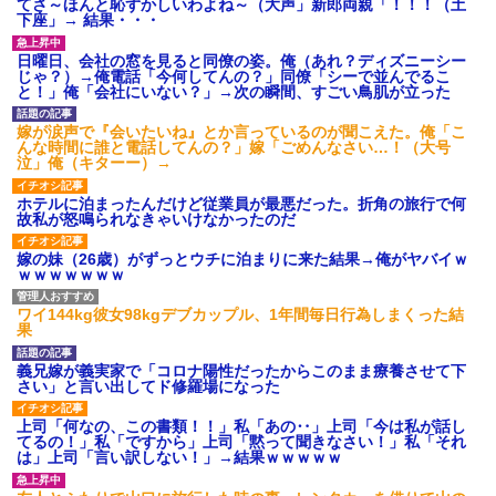
てさ～ほんと恥ずかしいわよね～（大声」新郎両親「！！！（土
下座」→ 結果・・・
日曜日、会社の窓を見ると同僚の姿。俺（あれ？ディズニーシー
じゃ？）→俺電話「今何してんの？」同僚「シーで並んでるこ
と！」俺「会社にいない？」→次の瞬間、すごい鳥肌が立った
嫁が涙声で『会いたいね』とか言っているのが聞こえた。俺「こ
んな時間に誰と電話してんの？」嫁「ごめんなさい…！（大号
泣」俺（キターー）→
ホテルに泊まったんだけど従業員が最悪だった。折角の旅行で何
故私が怒鳴られなきゃいけなかったのだ
嫁の妹（26歳）がずっとウチに泊まりに来た結果→俺がヤバイｗ
ｗｗｗｗｗｗｗ
ワイ144kg彼女98kgデブカップル、1年間毎日行為しまくった結
果
義兄嫁が義実家で「コロナ陽性だったからこのまま療養させて下
さい」と言い出してド修羅場になった
上司「何なの、この書類！！」私「あの‥」上司「今は私が話し
てるの！」私「ですから」上司「黙って聞きなさい！」私「それ
は」上司「言い訳しない！」→結果ｗｗｗｗｗ