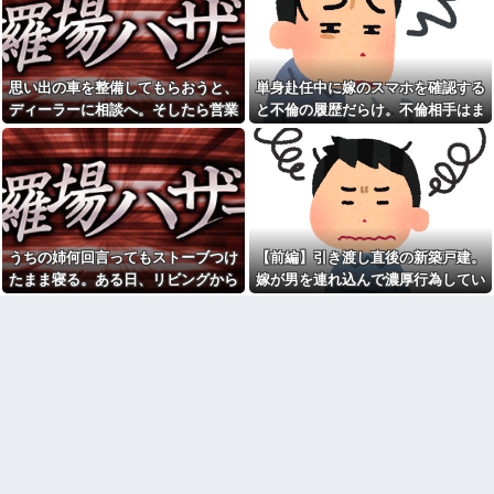
ープンしたカフェ、サンドイッ
ただすと「はいはい浮気してま
チ1つ3000円←コレは妥当だと思
したよ」みたいな態度ｗ 初めて
う？？？？？？
女に手を上げたわｗｗ
【オイィィィィィィ！！】秋
夫の前妻がウチに乗り込んで
田県職員、ラ○ホテルと思われる
きた・・・とりあえず警察呼ん
思い出の車を整備してもらおうと、
単身赴任中に嫁のスマホを確認する
場所から記者会見に参加してし
でひきとってもらった
ディーラーに相談へ。そしたら営業
と不倫の履歴だらけ。不倫相手はま
まった結果w w w w w w w w
【衝撃】奥バレ＆離婚決定！
マンに開ロ一言...
さかの・・・
【悲報】琵琶湖花火大会、詐
慰謝料2000万を誓約書で即決さ
欺扱いされ大炎上！！なお琵琶
せた旦那がスゴすぎｗｗｗｗ
湖三市とも「知らない」と公式
職場に全方位的に喧嘩腰の人
声明←これどう言うことなん
いたのおもいだしたわ〜
や！？？？？？？？？
【衝撃】54歳女、母親の口座
いつものスーパーで偶然見か
から1000万円以上を配信者に投
けた義弟嫁。夫に何気なくその
げ銭→89歳母を殺害した疑い、
話しただけなのに、そこから妙
うちの姉何回言ってもストーブつけ
【前編】引き渡し直後の新築戸建。
金銭トラブルか
な空気になってしまい…
たまま寝る。ある日、リビングから
嫁が男を連れ込んで濃厚行為してい
職場に全方位的に喧嘩腰の人
森三中体型な先輩嫁さんが数
いたのおもいだしたわ〜
自分の部屋に行こうとしたら・・・
たことが発覚
年後、深キョン以上の美人に変
身してた。その後の彼女の行動
旦那が激務で寂しいらしく俺
が意外すぎて…
にお誘いメールを山ほど送って
くる嫁のママ友。どうにかなる
【前編】友人から俺の嫁と子
前に距離を置きたいんだが嫁が
が不審な男と歩いてると聞いた
ママ友に託児してて「他に預け
俺。単身赴任先から興信所に相
るとこあるの？」
談した結果
私「夫がギャンブル依存症で
義母が初対面の私の父を学校
す。でも離婚したくない」一同
もろくに出ていないんでし
「きっぱり辞めさせるべき」→
ょ？」と見下した。しかし父が
私「回数を減らすって言ってく
漁業を経営していると知ると…
れました！」一同「だめだこり