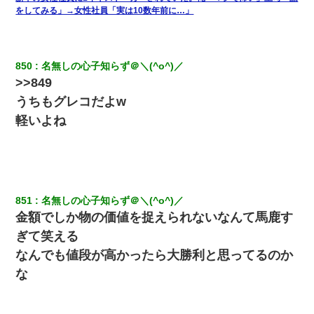
【画像】女の子「お母さん！！私ようやくファッションモデルに
選ばれたの！絶対見に来てね！」→悲しい結果がこれ・・・
をしてみる」→女性社員「実は10数年前に…」
転職先が決まったので退職の意思を伝えたら。上司「無責任」
「簡単には辞めさせない」私（どうせ辞めるし…）→ 思いっきり
850
名無しの心子知らず＠＼(^o^)／
反論をしてみた
>>849
うちもグレコだよw
朝起きたら嫁がいなかった。俺（嫁も嫁実家も電話に出ない…不
安だ）→ 仕事を早退して帰宅すると、嫁と嫁両親と知らない男が
軽いよね
２人・・・
体中に赤い蕁麻疹みたいなのができて、皮膚科にいったら「ジベ
ル薔薇色ひこう疹」という症状だと言われた
851
名無しの心子知らず＠＼(^o^)／
見合いにて。嫁「はじめまして」俺「失礼ですが○○さんご本人で
金額でしか物の価値を捉えられないなんて馬鹿す
すか？」
ぎて笑える
高1のとき男に襲われ、不妊の叔母に頼まれて出産。→叔母夫婦が
なんでも値段が高かったら大勝利と思ってるのか
養子縁組してアメリカに子供を連れ帰った。→9・11で叔母夫婦が
な
亡くなってしまい…
元夫の連れ子「俺の結婚式の時くらい、母親としての責任を果た