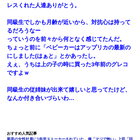
書店「息子さんが万引きしました」私「はっ？(息子目の前にいる
レスくれた人達ありがとう。
し…)うちの子ではないので迎えに行きません」→息子を名乗って
た人物の正体が判明するも・・・
同級生でしかも月齢が近いから、対抗心は持って
【GJ!】会社から帰宅中、広い駐車場にエンジンかけっ放しの車を
るだろうなー
発見。しかも「ヒィ～」みたいな声も聞こえてきたので気になっ
て近寄ったら女の子がおっさんの下敷きになってた
っていうのを前々から何となく感じてたんだ。
ちょっと前に「ベビーカーはアップリカの最新の
私「結婚やめるわ」 婚約者「え？なんでなんで？」 → 放置した
にしました(はぁと」とかあったし。
結果…｜生活｜ワロタあんてな
えぇ、うちは上の子の時に買った3年前のグレコ
ですよｗ
9月に付き合い始めたけどこの、この人と結婚はないわと判断して
別れた。その元彼が交通事故で重体になっているらしく…
同級生の従姉妹が出来て嬉しいと思ってたけど、
【衝撃】嫁父の会社に勤続１０年、手取り１４万 → 俺「２２万も
なんか付き合いづらいわ…
らえる会社から誘われた。転職したい」義父「クビ！（激怒」嫁
「離婚！（激怒」
何年か前に妹は離婚している。当時生まれた姪が義弟の子じゃな
かったため妹有責での離婚になり…
新卒の女性社員に1年半ストーカーされていた。俺「マジで怖い」上司「話