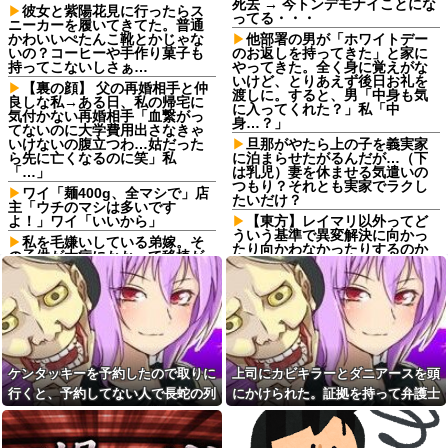
死去 → 今トンデモナイことにな
彼女と紫陽花見に行ったらス
ってる・・・
ニーカーを履いてきてた。普通
かわいいぺたんこ靴とかじゃな
他部署の男が「ホワイトデー
いの？コーヒーや手作り菓子も
のお返しを持ってきた」と家に
持ってこないしさぁ…
やってきた。全く身に覚えがな
いけど、とりあえず後日お礼を
【裏の顔】 父の再婚相手と仲
渡しに。すると、男「中身も気
良しな私→ある日、私の帰宅に
に入ってくれた？」私「中
気付かない再婚相手「血繋がっ
身…？」
てないのに大学費用出さなきゃ
いけないの腹立つわ…姑だった
旦那がやたら上の子を義実家
ら先に亡くなるのに笑」私
に泊まらせたがるんだが…（下
「…」
は乳児）妻を休ませる気遣いの
つもり？それとも実家でラクし
ワイ「麺400g、全マシで」店
たいだけ？
主「ウチのマシは多いです
よ！」ワイ「いいから」
【東方】レイマリ以外ってど
ういう基準で異変解決に向かっ
私を毛嫌いしている弟嫁。そ
たり向かわなかったりするのか
の子供が大病にかかって移植が
な？他
必要になったが、検査の結果私
は提供者になれなかった。ここ
4大FA補強成功例→金本知憲、
で弟嫁爆発。弟嫁「疫病神！子
工藤公康、小笠原道大、あと1人
供がタヒんだらお前のせい
は？
だ！」
頭文字Dが無料配信してるから
一人っ子母子家庭育ちワイ(26)
観てるんやが…
無職の母親が再婚するらしくて
【衝撃】GPSで嫁の浮気現場
ケンタッキーを予約したので取りに
上司にカビキラーとダニアースを頭
驚愕
を突き止めた結果ww走り去って
行くと、予約してない人で長蛇の列
にかけられた。証拠を持って弁護士
ショートスリーバー堀大輔さ
みたら...
ん、とんでもない事になるｗｗ
に。ママ友「そのチキン譲ってくれ
に相談したら...
【1/2】 俺に似てない3歳の息
ｗｗｗｗｗｗ
子。冗談半分でDNA検査したら
ない？」私「え？」→結果…
【画像】速水もこみちが新オ
俺の子じゃなかった！妻を問い