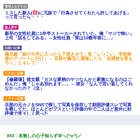
ミスした新人(
)に冗談で「行為させてくれたら許してあげる」
って言ったら・・・
新卒の女性社員に1年半ストーカーされていた。俺「マジで怖い」
上司「話をしてみる」→女性社員「実は10数年前に…」
義兄嫁「娘が大学に入ったら下宿させて」私「しつこい、学校斡
旋のアパートに行け」→ 旦那が義兄に通報したら「志望校を変え
ろ！」とキレて・・・
【修羅場】彼女親「カスな家柄のヤツなんかと家族になるのはご
めんだ」俺「じゃあ別れます…」→ 彼女「なんで言い返してくれ
なかったの？（泣」
旦那の元カノをSNSで探して写真を保存して顔面評価スレで写真
を晒してた。ほとんどがブスという評価の中で二人ほど意外に好
評価で苦々しく思った
妻が亡くなったんだけど正直ガチで嬉しい
843
名無しの心子知らず＠＼(^o^)／