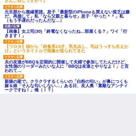
さんご存じですか？』
元旦那から復縁要請。息子「最新型のiPhoneも買えない貧乏は嫌
だ、再婚して」私「なら父親と暮らせ」息子「やった＾＾」私
（もう手遅れだったんだな…）
【画像】女上司(30)「終電なくなったね…部屋くる？」ワイ「行
きます！」
【ワロタ】姉から「肉食系14才、乳丸出し、毛はうっすら生えか
け」というタイトルで画像が送られてきた
夫の友達がBBQを定期的に開催して夫婦で参加してたんだけど、
女性側のリーダーみたいな人に「BBQは友達とやりなよ！」と言
われて…
新築の家で。クラクラするくらいの「白粉の匂い」が鼻につくも
嫁＆娘「そんな匂いしない…」ある日、友人奥「素敵なアンティ
ークですね！」俺（！？）