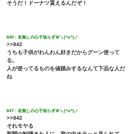
そうだ！ドーナツ貰えるんだぞ！
出張中の旦那から『フリンしやがって、このクズ』と電話が。私
「本当に家まで来たの？証拠は？」旦那「俺の言葉が信じられな
いのか！」→ 離婚後
父親がくも膜下出血で突然ﾀﾋ。→母の貯金が0なことが判明。→母
「私を家に置いてほしい、どうか見捨てないで(土下座」俺・嫁
845
名無しの心子知らず＠＼(^o^)／
「…」
>>842
うちも子供がわんわん好きだからグーン使って
【報告者がキチ】嫁「妊娠した」俺『それじゃあ皆に祝ってもら
おう』友人達を家に連れ帰ってホームパーティー→俺『皆に祝え
る。
てもらえて良かったな！』→
人が使ってるものを値踏みするなんて下品な人だ
ね
【悲報】嫁がワイのこと嫌いっぽいから単身赴任した結果
嘘をついてフリン旅行へ出かけた嫁→翌日、嫁「ただいま～」旦
那「娘がシんだよ。何度も連絡したのに…」嫁「えっ」→なん
と・・・
847
名無しの心子知らず＠＼(^o^)／
>>842
妻「ずっと好きだった人と一緒になりたいから、わかれてくださ
い」→離婚後、娘と実家で生活してると…
それモヤる
新聞の勧誘きた人に、家の中チラッと見られて