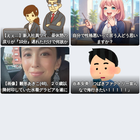
【えぇ…】新入社員ワイ、昼休憩の
自分で性格悪いって言う人どう思い
戻りが『10分』遅れただけで何故か
ますか？
上司からめちゃ怒られるｗｗｗ
【画像】雛形あきこ(48)、２０歳以
谷本安美「つばきファクトリー皆ん
降封印していた水着グラビアを遂に
なで海行きたい！！！！！」
解禁ｗｗｗｗ