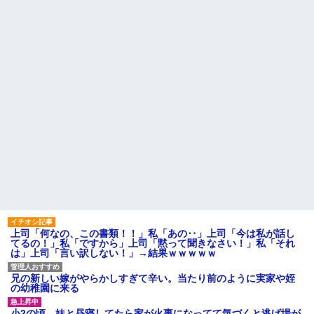
娘の部活の送迎をしてると同
ゃ」
乗をお願いされる。けど、私も
小学生の頃からずっと仲良い
旦那も喫煙者なので車の中が...
友達がいる。私はその友達の家
単身赴任中に嫁のスマホを確
族構成についても全部知ってる
認すると不倫の履歴だらけ。不
つもりだった
倫相手はまさかの・・・
【後編】元旦那が突然、自分
思い出の車を整備してもらお
の現妻とのメールを転送...その内
うと、ディーラーに相談へ。そ
容がキモすぎた件
したら営業マンに開ロ一言...
主な税金の成り立ちを調べて
悪ガキ４匹連れた父親。彼ら
みたよ
の銭湯の使い方のマナーが悪
い。代わりに俺が片付けてると
893さんも手伝ってくれた。する
と父親は自尊心をくすぐられて...
ハードオフに売っていた4万
4000円のフィギュアがヤバすぎ
るｗｗｗｗｗｗ「こんな高い
の？ｗｗ」「逆に超安い」
私「ちょっと、人の家の金庫
触らないでよ！」キチママ『そ
こに金庫があったから、開けて
上司「何なの、この書類！！」私「あの‥」上司「今は私が話し
みようとしただけ☆』義兄「泥
てるの！」私「ですから」上司「黙って聞きなさい！」私「それ
は出てけ！二度と来るな！」結
は」上司「言い訳しない！」→結果ｗｗｗｗｗ
果・・・
私「初めて飲む味だけどなん
のお茶？」彼「ちっ！」私「」
兄の新しい嫁がやらかしすぎて辛い。当たり前のように実家や姪
の幼稚園に来る
【GIF】JSのカンチョーワロ
タ
小2の頃、妹と昼寝してたら家が火事になってて気づくと逃げ場が