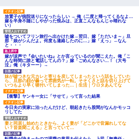
【まぬけ】夫「離婚だ！」私「わかった。で？」夫「慰謝料
だ！」私「いいけど弁護士通して。私も請求する」夫「」
放置子が病院送りになったらしい → 俺（二度と帰ってくるなよ…
嫁を半身不随にしやがった恨みは、正直こんなもんじゃ晴れな
13歳娘が元嫁のところから逃げてきた。どう扱ったらいいのかわ
い）
からない
嘘をついてフリン旅行へ出かけた嫁→翌日、嫁「ただいま～」旦
那「娘がシんだよ。何度も連絡したのに…」嫁「えっ」→なん
17年飼っていた犬が亡くなった。鼻水垂らし嗚咽する私に、猫が
と・・・
近づいて頭突きをしてきて…
嫁が涙声で『会いたいね』とか言っているのが聞こえた。俺「こ
んな時間に誰と電話してんの？」嫁「ごめんなさい…！（大号
泣」俺（キターー）→
妹が嘘つきな元カレと寄りを戻してしまったという話をしていた
ら、旦那の顔が曇って雰囲気が一転。そそくさと話を切り上げて
いつもより早く寝付いてしまった…｜生活｜ワロタあんてな
【衝撃】ヤンキー女に「サせて」って言った結果
今日夫の実家に泊ったんだけど、朝起きたら股間がなんかモッコ
リしてた
妻と同居し始めたときから、よく妻が「どこかで音漏れしてな
い？音楽聞こえる」と言っていて…
転職先が決まったので退職の意思を伝えたら。上司「無責任」