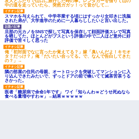
友人とふたりで山口に旅行した時の事。レンタカーを借りて山の
中の道を走っていたら、突然ガガッ！って音がして…
スマホを与えられて、中学卒業する頃にはすっかり女叩きに洗脳
された弟が、大学進学のために一人暮らししたいと言い出した。
旦那の元カノをSNSで探して写真を保存して顔面評価スレで写真
を晒してた。ほとんどがブスという評価の中で二人ほど意外に好
評価で苦々しく思った
俺「初対面でなに言ったか覚えてる？」嫁「臭いんだよ！キモオ
タ？だっけ？」俺「だいたい合ってる。で、なんで告白してきた
の？」→
隣の部屋の住民の母親、オートロックを突破してマンションに入
り込んできたみたいで、ずっとドアの前で喚いてて滅茶苦茶うる
さかった。
医者「糖尿病で余命1年です」 ワイ「知らんわｗどうせ死ぬなら
食べる量増やすわｗ」→結果ｗｗｗｗｗ