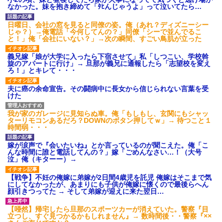
後続車にクラクションを鳴ら
なかった。妹を抱き締めて「ﾀﾋんじゃうよ」って泣いてたら…
され彼氏が逆切れ。「何クラク
ション鳴らしてんだ！降りてこ
いよ！」と怒鳴りだし...
日曜日、会社の窓を見ると同僚の姿。俺（あれ？ディズニーシー
じゃ？）→俺電話「今何してんの？」同僚「シーで並んでるこ
【衝撃】報酬100万円超の治験
と！」俺「会社にいない？」→次の瞬間、すごい鳥肌が立った
募集がこちらｗｗｗｗｗ(※画像
あり)
義兄嫁「娘が大学に入ったら下宿させて」私「しつこい、学校斡
【ネット騒然】惨殺されたタ
旋のアパートに行け」→ 旦那が義兄に通報したら「志望校を変え
ワマン頂き女子のこの動画、す
ろ！」とキレて・・・
げえええええｗｗｗｗｗｗｗｗ
ｗｗｗ
夫に癌の余命宣告。その闘病中に長女から信じられない言葉を受
【愕然】白のクラウン俺氏、
けた
高速道路左車線を制限速度で走
った結果wwwwwwwwwwww
百年の恋12-899 食べた量を
我が家のガレージに見知らぬ車。俺「もしもし、玄関にもシャッ
張り合ってくる
ターリモコンあるだろ？DOWNのボタン押してｗ」→ 待つこと１
時間弱・・・
【悲報】佐藤輝明・・・２軍
でも盛大にやらかす←あまり悲
しませないでくれ
嫁が涙声で『会いたいね』とか言っているのが聞こえた。俺「こ
んな時間に誰と電話してんの？」嫁「ごめんなさい…！（大号
泣」俺（キターー）→
【戦争】不妊の俺嫁に弟嫁が2日間4歳児を託児 俺嫁はそこまで気
にしてなかったが、あまりにも子供が俺嫁に懐くので最後らへん
顔引きつってた → そして弟嫁が迎えに来た翌日…
【唖然】帰宅したら旦那のスポーツカーが消えていた。警察『目
立つし、すぐ見つかるかもしれません』→ 数時間後・・警察『××