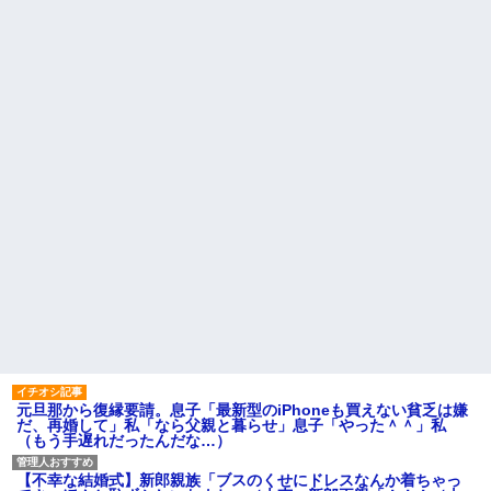
元旦那から復縁要請。息子「最新型のiPhoneも買えない貧乏は嫌
だ、再婚して」私「なら父親と暮らせ」息子「やった＾＾」私
（もう手遅れだったんだな…）
【不幸な結婚式】新郎親族「ブスのくせにドレスなんか着ちゃっ