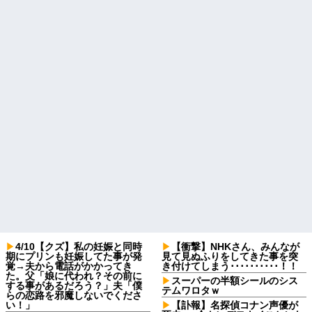
4/10【クズ】私の妊娠と同時
【衝撃】NHKさん、みんなが
期にプリンも妊娠してた事が発
見て見ぬふりをしてきた事を突
覚→夫から電話がかかってき
き付けてしまう･･････････！！
た。父「娘に代われ？その前に
スーパーの半額シールのシス
する事があるだろう？」夫「僕
テムワロタｗ
らの恋路を邪魔しないでくださ
い！」
【訃報】名探偵コナン声優が