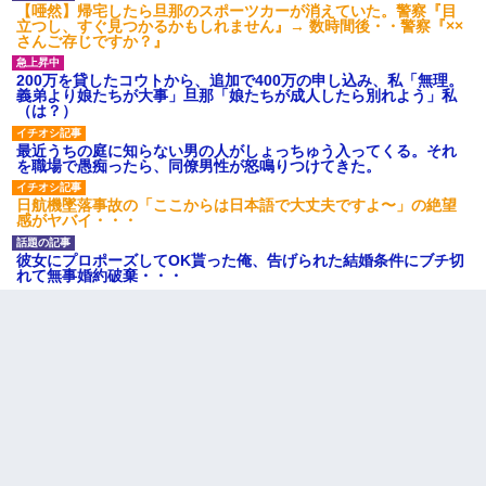
【唖然】帰宅したら旦那のスポーツカーが消えていた。警察『目
立つし、すぐ見つかるかもしれません』→ 数時間後・・警察『××
さんご存じですか？』
200万を貸したコウトから、追加で400万の申し込み、私「無理。
義弟より娘たちが大事」旦那「娘たちが成人したら別れよう」私
（は？）
最近うちの庭に知らない男の人がしょっちゅう入ってくる。それ
を職場で愚痴ったら、同僚男性が怒鳴りつけてきた。
日航機墜落事故の「ここからは日本語で大丈夫ですよ〜」の絶望
感がヤバイ・・・
彼女にプロポーズしてOK貰った俺、告げられた結婚条件にブチ切
れて無事婚約破棄・・・