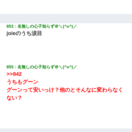
そうとは思わないのか！」→どうも連れ子は…
居酒屋にて。兄の紹介者「お酒飲みなって」私「未成年なので無
理です！」酷すぎるワードの連発で、耐えきれず店員に5千円を渡
し「お勘定です。逃がして下さい」その後、録音内容を父に聞か
853
名無しの心子知らず＠＼(^o^)／
せたら...
joieのうち涙目
夫に癌の余命宣告。その闘病中に長女から信じられない言葉を受
けた
旦那の元嫁「離婚したとはいえ、私が本来の妻。許可なく結婚す
855
名無しの心子知らず＠＼(^o^)／
るなんてどういう神経してるの？離婚届を記入して持って来い」
>>842
→笑いが止まらなくなり・・・
うちもグーン
俺「初対面でなに言ったか覚えてる？」嫁「臭いんだよ！キモオ
グーンって安いっけ？他のとそんなに変わらなく
タ？だっけ？」俺「だいたい合ってる。で、なんで告白してきた
ない？
の？」→
同じマンションに住んでる女性が鍵をわかりやすいところに隠し
ている事に気づいた俺「忍びこんでみよう！」→ 結果