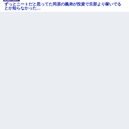
ずっとニートだと思ってた同居の義弟が投資で旦那より稼いでる
とか知らなかった…
童貞俺、宅飲みした女友達2人を家に泊めた結果ｗｗｗｗｗｗ
スマホを与えられて、中学卒業する頃にはすっかり女叩きに洗脳
された弟が、大学進学のために一人暮らししたいと言い出した。