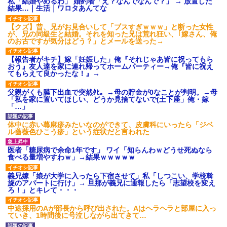
私「結婚やめるわ」 婚約者「え？なんでなんで？」 → 放置した
裁判官「お互いに最後に言いたいことはありますか」バカ夫
結果…｜生活｜ワロタあんてな
「…」A「夫を一発殴らせてほしい」裁判官「どうぞ」
【クズ】昔、兄がお見合いして「ブスすぎｗｗｗ」と断った女性
が、兄の同級生と結婚。それを知った兄は荒れ狂い、｢嫁さん、俺
デパートの外商『私さんだと名乗る女が、ツケで宝石を買おうと
のお古ですが気分はどう？」とメールを送った→
していて…』私「！？」→ 翌日。ママ友たちの様子が微妙におか
しくなり・・・
【報告者がキチ】嫁「妊娠した」俺『それじゃあ皆に祝ってもら
おう』友人達を家に連れ帰ってホームパーティー→俺『皆に祝え
てもらえて良かったな！』→
旦那が長男のDNA鑑定をしたら血縁関係0%だった。旦那「やっぱ
りウワキしてたんだな…」長男「俺は誰の子供なの？」長女・次
父親がくも膜下出血で突然ﾀﾋ。→母の貯金が0なことが判明。→母
男「ウワキ女！」
「私を家に置いてほしい、どうか見捨てないで(土下座」俺・嫁
「…」
結婚生活10ヶ月目で嫁から一方的に「もう冷めた」と離婚切り出
体中に赤い蕁麻疹みたいなのができて、皮膚科にいったら「ジベ
された
ル薔薇色ひこう疹」という症状だと言われた
医者「糖尿病で余命1年です」 ワイ「知らんわｗどうせ死ぬなら
[緊急]ベロベロの女に声をかけて行為してきた結果
食べる量増やすわｗ」→結果ｗｗｗｗｗ
義兄嫁「娘が大学に入ったら下宿させて」私「しつこい、学校斡
旋のアパートに行け」→ 旦那が義兄に通報したら「志望校を変え
私（23）冗談のつもりで上司（27）に胸を揉ませた結果・・・
ろ！」とキレて・・・
中途採用のAが部長から呼び出された。Aはヘラヘラと部屋に入っ
旦那の元嫁「離婚したとはいえ、私が本来の妻。許可なく結婚す
ていき、1時間後に号泣しながら出てきて…
るなんてどういう神経してるの？離婚届を記入して持って来い」
→笑いが止まらなくなり・・・