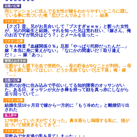
後続車にクラクションを鳴ら
され彼氏が逆切れ。「何クラク
同じマンションに住んでる女性が鍵をわかりやすいところに隠し
ション鳴らしてんだ！降りてこ
ている事に気づいた俺「忍びこんでみよう！」→ 結果
いよ！」と怒鳴りだし...
【衝撃】報酬100万円超の治験
【クズ】昔、兄がお見合いして「ブスすぎｗｗｗ」と断った女性
募集がこちらｗｗｗｗｗ(※画像
が、兄の同級生と結婚。それを知った兄は荒れ狂い、｢嫁さん、俺
あり)
のお古ですが気分はどう？」とメールを送った→
【ネット騒然】惨殺されたタ
ワマン頂き女子のこの動画、す
ＤＮＡ検査『血縁関係０％』旦那「やっぱり托卵だったんだ…」
げえええええｗｗｗｗｗｗｗｗ
嫁「本当に身に覚えがない」「なにかの間違いだ！取り違え
ｗｗｗ
だ！」→ 嫁「あっ」
【愕然】白のクラウン俺氏、
高速道路左車線を制限速度で走
父親がくも膜下出血で突然ﾀﾋ。→母の貯金が0なことが判明。→母
った結果wwwwwwwwwwww
「私を家に置いてほしい、どうか見捨てないで(土下座」俺・嫁
百年の恋12-899 食べた量を
「…」
張り合ってくる
【悲報】佐藤輝明・・・２軍
近所のお寺に住み込みで手伝いしてる知的障害のオッサンがい
でも盛大にやらかす←あまり悲
た。ある日、オッサンが火かき棒を持って顔を真っ赤にしながら
しませないでくれ
走り回っていて…
結婚生活10ヶ月目で嫁から一方的に「もう冷めた」と離婚切り出
された
17年飼っていた犬が亡くなった。鼻水垂らし嗚咽する私に、猫が
近づいて頭突きをしてきて…
宅飲みで女友達の乳を見てしまった・・・