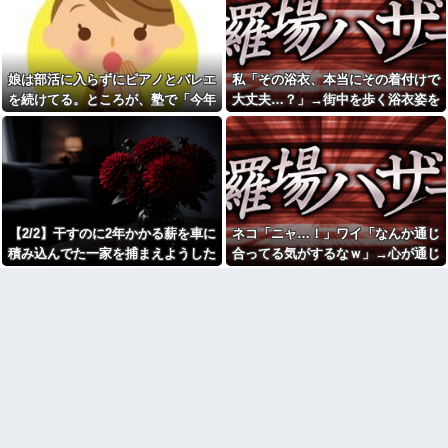
毒親とのトラブルに悩む若者
務」っていう大項目が急に廃止
「大人に相談しても具体的に何
されたんだけど意味不明すぎる
もしてくれない」EXIT兼近「搾
床屋さんごっこと言って母親
取しようとする大人をどう除外
の髪を切った友達が笑顔で「は
するか」
い、次〇〇の番！」とハサミを
娘は部活に入らずにピアノとバレエ
私「その浴衣、本当にその着付けで
スープカレー流行期にジャガ
差し出してきた。
イモ煮崩れでドロドロの「大惨
を続けてる。ところが、塾で「今年
大丈夫…？」→街中を歩く浴衣姿を
浮気相手との性行為時間→3時
事カレー」を錬成してしまった
の合唱コン伴奏は諦めなさい」と言
見て、違和感ばかりが気になってし
間、嫁との性行為時間→15分
私、怒る母「こんなのスープカ
wwwwwwwww
レーじゃない！」→私「作り直
われたらしく...
まい…
す？」→母「捨てるの禁止！」
引越して一週間経った頃、隣
という逃げ場ゼロで理不尽すぎ
の奥さんから「掃除機の音がう
た
るさい」と苦情があった。静か
に暮らしていたはずなのに、原
俺｢そろそろ子供がほしい｣嫁
因を探るとまさかの事実が…
｢弟君の面倒が見れなくなるから
今は無理。まだ見ぬ我が子より
【2/2】干すのに2年かかる薪を車に
ネコ「ニャ…！」ワイ「なんか通じ
赤信号で追突してきた加害女
弟君の方が大事｣俺｢あんなクソ
性、降りてこず謝罪ポーズ
積み込んでた一家を捕まえようした
合ってる気がするなｗ」→心が通じ
ガキ可愛くない｣嫁｢やっぱりね｣
→「わざとじゃないのに保険使
→マジギレしちゃった
ら子供を置き去りにされた。この夫
たと思った次の瞬間、まさかの展開
うの！？」と大号泣ｗｗ被害者
の私を悪者扱いし、旦那まで
俺の方が潔癖なのに嫁が俺に
婦が「子供を誘拐した」と騒いだの
に…
「妻を...
片付けさせようとしない。スト
で動画を見せたら…
レス半端ないので決別宣言し
女芸人の吉住さん（36）メイ
た。嫁「頑張るから半年猶予を
クしたら普通に美人の部類だっ
ちょうだい」←頑張るポイント
たと判明ｗｗｗｗｗｗｗｗｗ
が的外れすぎて絶賛空回り中
【画像】レベチ過ぎるギャル
スーパーの刺身盛り合わせは
さん、とんでもない格好を披露
パックのまま食卓に出してる。
してしまうw w w w w w w
舟形なら「そのまま食卓に置い
【画像】このLINEでなんで女
ちゃってOK用」としか思えな
が怒ってるのか分かんない奴は
い。