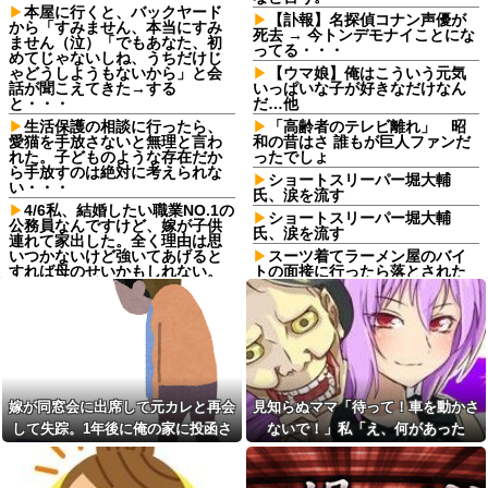
本屋に行くと、バックヤード
【訃報】名探偵コナン声優が
から「すみません、本当にすみ
死去 → 今トンデモナイことにな
ません（泣）「でもあなた、初
ってる・・・
めてじゃないしね、うちだけじ
ゃどうしようもないから」と会
【ウマ娘】俺はこういう元気
話が聞こえてきた→する
いっぱいな子が好きなだけなん
と・・・
だ…他
生活保護の相談に行ったら、
「高齢者のテレビ離れ」 昭
愛猫を手放さないと無理と言わ
和の昔はさ 誰もが巨人ファンだ
れた。子どものような存在だか
ったでしょ
ら手放すのは絶対に考えられな
ショートスリーパー堀大輔
い・・・
氏、涙を流す
4/6私、結婚したい職業NO.1の
ショートスリーパー堀大輔
公務員なんですけど、嫁が子供
氏、涙を流す
連れて家出した。全く理由は思
いつかないけど強いてあげると
スーツ着てラーメン屋のバイ
すれば母のせいかもしれない。
トの面接に行ったら落とされた
嫁のせいでアトピー悪化しそう
ｗ
→
「子供を作らなきゃよかっ
【緊急】 つけ麺
た」思い通りの人生設計になら
WWWWWWWWWWWWWWWW
ず妻へ暴言を吐く友人。離婚を
WWWWWW
突きつけられ鬱になった友人に
かけた『最後の一言』←後味が
【悲報】 婚約指輪が「たった
悪すぎて心が痛む
の0.3ct」で毎日泣いてる私がヤ
嫁が同窓会に出席して元カレと再会
見知らぬママ「待って！車を動かさ
バすぎる理由がコレｗｗｗｗｗ
20年くらい前だけど当時お付
き合いがあった仲間が神社に赤
して失踪。1年後に俺の家に投函さ
ないで！」私「え、何があった
タイミング悪かった。猫を拾
いものを身につけちゃいけない
ったのが年末でそのまま年を越
れたものがこれ...
の！？」→慌てて降りると園長先生
と言ってた
すことになった
が激怒していて…
【トー横キッズ】家庭環境や
今日から業務報告書の「庶