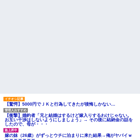
モテない奴確定らしい←お前ら
カツオのサクにアニサキスら
は勿論わかるよ
しき物体発見
な？？？？？？？
【発見】発達っぽい奴の共通
【動画】高校生さん、文化祭
点って『立場を理解できない』
でコーヒーカップを作って大盛
だよな
りあがり←なんかどっかで見た
ことあると話題に
離婚調停中のトメ発言「躾の
なってない嫁に虐げられる息子
大学生ワイ、株で大儲けｗｗ
が可哀想で可哀想で。私達夫婦
ｗｗｗｗｗｗｗｗｗｗｗｗｗｗ
は夜も眠れず主人は心臓病で倒
ｗｗｗｗｗｗｗ
れた。嫁子はヒトゴロシだ。逮
トメ「うちも同居しましょ
捕して欲しい」
う！」夫「分かったよ」私「え
姪を預かって高校に通わせる
っ…？」→数カ月後、夫が笑顔
ことになったら、姪の同級生の
で語った同居計画の中身にトメ
親がうちの娘も預かれと
絶句…
主な税金の成り立ちを調べて
ハードオフに売っていた4万
みたよ
4000円のフィギュアがヤバすぎ
るｗｗｗｗｗｗ「こんな高い
の？ｗｗ」「逆に超安い」
私「ちょっと、人の家の金庫
触らないでよ！」キチママ『そ
【驚愕】5000円でＪＫと行為してきたが後悔しかない…
こに金庫があったから、開けて
みようとしただけ☆』義兄「泥
は出てけ！二度と来るな！」結
【衝撃】婚約者「兄と結婚はするけど嫁入りするわけじゃない。
果・・・
お互い干渉はしないようにしましょう」→ その後に結納金の話を
私「初めて飲む味だけどなん
したので、母が・・・
のお茶？」彼「ちっ！」私「」
【GIF】JSのカンチョーワロ
嫁の妹（26歳）がずっとウチに泊まりに来た結果→俺がヤバイｗ
タ
ｗｗｗｗｗｗｗ