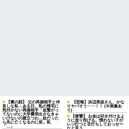
【裏の顔】 父の再婚相手と仲
【悲報】浜辺美波さん、かな
良しな私→ある日、私の帰宅に
りヤバそう････！！ (※画像あ
気付かない再婚相手「血繋がっ
り)
てないのに大学費用出さなきゃ
【復讐】 お金は叩き付けるよ
いけないの腹立つわ…姑だった
うに放り投げる。慣れない子が
ら先に亡くなるのに笑」私
レジ打つと舌打ちしておっせー
「…」
なと言う。