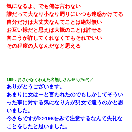
養子縁組してアメリカに子供を連れ帰った。→9・11で叔母夫婦が
気になるよ、でも俺は言わない
亡くなってしまい…
誰だって大なり小なり周りにいつも迷惑かけてる
自分だけは大丈夫なんてことは絶対無い
小学生の妹が20代の弟とチューしてるのに、見て見ぬふりの親を
見てから実家を出た。それから15年、妹が弟の子を妊娠したらし
お互い様だと思えば大概のことは許せる
くもう堕胎できない月なんだと母から連絡がきた…｜生活｜ワロ
タあんてな
向こうが許してくれなくてもそれでいい
その程度の人なんだなと思える
【考察】兄嫁急死の1年後、兄が引越すというので手伝いに行った
ら下着が入った引き出しの奥にとんでもないモノを見つけた
夫の友達がBBQを定期的に開催して夫婦で参加してたんだけど、
女性側のリーダーみたいな人に「BBQは友達とやりなよ！」と言
われて…
199
おさかなくわえた名無しさん＠＼(^o^)／
ありがとうございます。
【画像】女の子「お母さん！！私ようやくファッションモデルに
あまりに女はーと言われたのでもしかしてそうい
選ばれたの！絶対見に来てね！」→悲しい結果がこれ・・・
った事に対する気になり方が男女で違うのかと思
いました。
新卒の女性社員に1年半ストーカーされていた。俺「マジで怖い」
上司「話をしてみる」→女性社員「実は10数年前に…」
今さらですが>>198をみて注意するなんて失礼な
ことをしたと思いました。