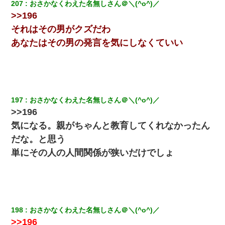
207
おさかなくわえた名無しさん＠＼(^o^)／
兄の新しい嫁がやらかしすぎて辛い。当たり前のように実家や姪
>>196
の幼稚園に来る
それはその男がクズだわ
日曜日、会社の窓を見ると同僚の姿。俺（あれ？ディズニーシー
あなたはその男の発言を気にしなくていい
じゃ？）→俺電話「今何してんの？」同僚「シーで並んでるこ
と！」俺「会社にいない？」→次の瞬間、すごい鳥肌が立った
転職先が決まったので退職の意思を伝えたら。上司「無責任」
「簡単には辞めさせない」私（どうせ辞めるし…）→ 思いっきり
反論をしてみた
197
おさかなくわえた名無しさん＠＼(^o^)／
>>196
放置子が病院送りになったらしい → 俺（二度と帰ってくるなよ…
気になる。親がちゃんと教育してくれなかったん
嫁を半身不随にしやがった恨みは、正直こんなもんじゃ晴れな
い）
だな。と思う
単にその人の人間関係が狭いだけでしょ
「お前の父ちゃんは自宅警備員」とかからかわれたけど、実はと
んでもない仕事に就いていた
嫁に不倫されたから嫁と不倫相手に1000万の慰謝料請求した
198
おさかなくわえた名無しさん＠＼(^o^)／
>>196
高1のとき男に襲われ、不妊の叔母に頼まれて出産。→叔母夫婦が