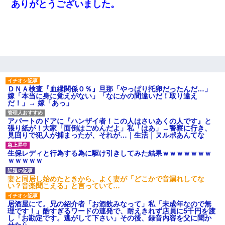
【衝撃】嫁父の会社に勤続１０年、手取り１４万 → 俺「２２万も
ありがとうございました。
らえる会社から誘われた。転職したい」義父「クビ！（激怒」嫁
「離婚！（激怒」
義兄嫁が義実家で「コロナ陽性だったからこのまま療養させて下
さい」と言い出してド修羅場になった
今日夫の実家に泊ったんだけど、朝起きたら股間がなんかモッコ
リしてた
ＤＮＡ検査『血縁関係０％』旦那「やっぱり托卵だったんだ…」
嫁「本当に身に覚えがない」「なにかの間違いだ！取り違え
だ！」→ 嫁「あっ」
とっさに女児を捕まえたら変質者扱いされた。母親「あっち行っ
てよ！気持ち悪い！（ｼｯｼｯ」→ 後日、俺を見つけた母親がすっ飛
アパートのドアに『ハンザイ者！この人はさいあくの人です』と
んできて・・・
張り紙が！大家「面倒はごめんだよ」私「はあ」→警察に行き、
見回りで犯人が捕まったが、それが…｜生活｜ヌルポあんてな
【ワロタ】姉から「肉食系14才、乳丸出し、毛はうっすら生えか
生保レディと行為する為に駆け引きしてみた結果ｗｗｗｗｗｗｗ
け」というタイトルで画像が送られてきた
ｗｗｗｗｗ
妻と同居し始めたときから、よく妻が「どこかで音漏れしてな
中途採用のAが部長から呼び出された。Aはヘラヘラと部屋に入っ
い？音楽聞こえる」と言っていて…
ていき、1時間後に号泣しながら出てきて…
居酒屋にて。兄の紹介者「お酒飲みなって」私「未成年なので無
理です！」酷すぎるワードの連発で、耐えきれず店員に5千円を渡
さっき嫁から、「愛しています」ってメールが届いた。俺も「愛
し「お勘定です。逃がして下さい」その後、録音内容を父に聞か
してます」って送ったら