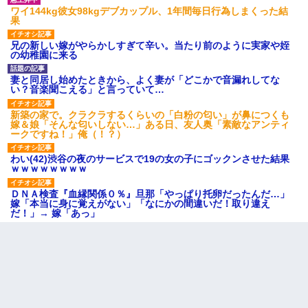
ワイ144kg彼女98kgデブカップル、1年間毎日行為しまくった結
果
兄の新しい嫁がやらかしすぎて辛い。当たり前のように実家や姪
の幼稚園に来る
妻と同居し始めたときから、よく妻が「どこかで音漏れしてな
い？音楽聞こえる」と言っていて…
新築の家で。クラクラするくらいの「白粉の匂い」が鼻につくも
嫁＆娘「そんな匂いしない…」ある日、友人奥「素敵なアンティ
ークですね！」俺（！？）
わい(42)渋谷の夜のサービスで19の女の子にゴックンさせた結果
ｗｗｗｗｗｗｗｗ
ＤＮＡ検査『血縁関係０％』旦那「やっぱり托卵だったんだ…」
嫁「本当に身に覚えがない」「なにかの間違いだ！取り違え
だ！」→ 嫁「あっ」