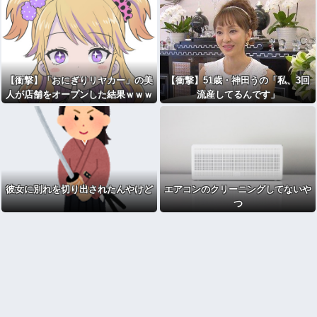
【衝撃】「おにぎりリヤカー」の美
【衝撃】51歳・神田うの「私、3回
人が店舗をオープンした結果ｗｗｗ
流産してるんです」
ｗｗ(※画像あり)
彼女に別れを切り出されたんやけど
エアコンのクリーニングしてないや
つ