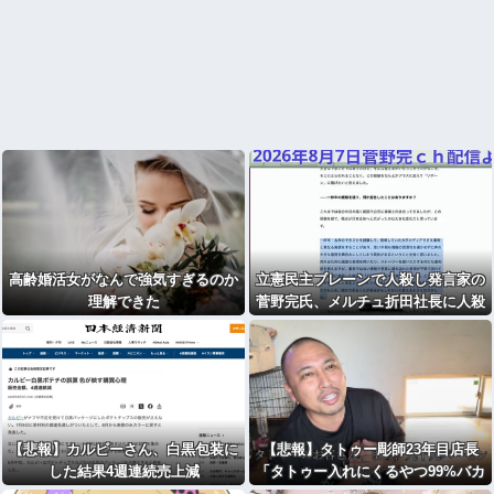
高齢婚活女がなんで強気すぎるのか
立憲民主ブレーンで人殺し発言家の
理解できた
菅野完氏、メルチュ折田社長に人殺
しを連呼
【悲報】カルビーさん、白黒包装に
【悲報】タトゥー彫師23年目店長
した結果4週連続売上減
「タトゥー入れにくるやつ99%バカ
です」