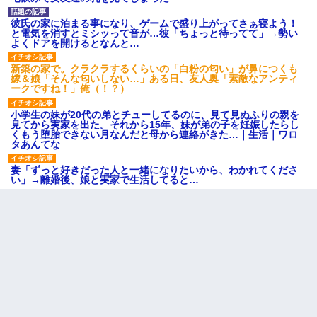
彼氏の家に泊まる事になり、ゲームで盛り上がってさぁ寝よう！
と電気を消すとミシッって音が…彼「ちょっと待ってて」→勢い
よくドアを開けるとなんと…
新築の家で。クラクラするくらいの「白粉の匂い」が鼻につくも
嫁＆娘「そんな匂いしない…」ある日、友人奥「素敵なアンティ
ークですね！」俺（！？）
小学生の妹が20代の弟とチューしてるのに、見て見ぬふりの親を
見てから実家を出た。それから15年、妹が弟の子を妊娠したらし
くもう堕胎できない月なんだと母から連絡がきた…｜生活｜ワロ
タあんてな
妻「ずっと好きだった人と一緒になりたいから、わかれてくださ
い」→離婚後、娘と実家で生活してると…