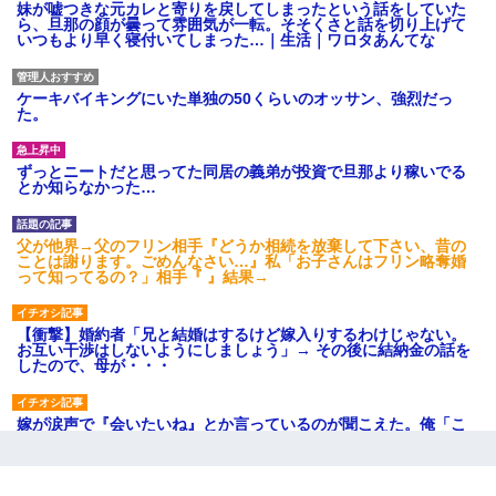
妹が嘘つきな元カレと寄りを戻してしまったという話をしていた
ら、旦那の顔が曇って雰囲気が一転。そそくさと話を切り上げて
いつもより早く寝付いてしまった…｜生活｜ワロタあんてな
ケーキバイキングにいた単独の50くらいのオッサン、強烈だっ
た。
ずっとニートだと思ってた同居の義弟が投資で旦那より稼いでる
とか知らなかった…
父が他界→父のフリン相手『どうか相続を放棄して下さい、昔の
ことは謝ります。ごめんなさい…』私「お子さんはフリン略奪婚
って知ってるの？」相手『 』結果→
【衝撃】婚約者「兄と結婚はするけど嫁入りするわけじゃない。
お互い干渉はしないようにしましょう」→ その後に結納金の話を
したので、母が・・・
嫁が涙声で『会いたいね』とか言っているのが聞こえた。俺「こ
んな時間に誰と電話してんの？」嫁「ごめんなさい…！（大号
泣」俺（キターー）→