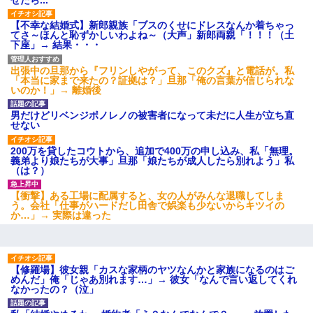
せたら...
【不幸な結婚式】新郎親族「ブスのくせにドレスなんか着ちゃっ
17年飼っていた犬が亡くなった。鼻水垂らし嗚咽する私に、猫が
てさ～ほんと恥ずかしいわよね～（大声」新郎両親「！！！（土
近づいて頭突きをしてきて…
下座」→ 結果・・・
出張中の旦那から『フリンしやがって、このクズ』と電話が。私
「本当に家まで来たの？証拠は？」旦那「俺の言葉が信じられな
私が遺産を相続。→それを知った義両親が「旅行代金を出せ！」
いのか！」→ 離婚後
「リフォーム費用を負担しろ！」「金の管理は私達がする！」と
浅ましくも集りにきた。
男だけどリベンジポノレノの被害者になって未だに人生が立ち直
せない
嘘をついてフリン旅行へ出かけた嫁→翌日、嫁「ただいま～」旦
那「娘がシんだよ。何度も連絡したのに…」嫁「えっ」→なん
200万を貸したコウトから、追加で400万の申し込み、私「無理。
と・・・
義弟より娘たちが大事」旦那「娘たちが成人したら別れよう」私
（は？）
【GJ!】会社から帰宅中、広い駐車場にエンジンかけっ放しの車を
【衝撃】ある工場に配属すると、女の人がみんな退職してしま
発見。しかも「ヒィ～」みたいな声も聞こえてきたので気になっ
う。会社「仕事がハードだし田舎で娯楽も少ないからキツイの
て近寄ったら女の子がおっさんの下敷きになってた
か…」→ 実際は違った
この母親は娘の黒歴史を掘り出さないと死ぬんか？ 死ぬんか？
【修羅場】彼女親「カスな家柄のヤツなんかと家族になるのはご
めんだ」俺「じゃあ別れます…」→ 彼女「なんで言い返してくれ
ナンパにほいほい付いていった私、地獄に落ちる
なかったの？（泣」