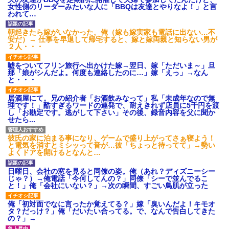
女性側のリーダーみたいな人に「BBQは友達とやりなよ！」と言
われて…
朝起きたら嫁がいなかった。俺（嫁も嫁実家も電話に出ない…不
安だ）→ 仕事を早退して帰宅すると、嫁と嫁両親と知らない男が
２人・・・
嘘をついてフリン旅行へ出かけた嫁→翌日、嫁「ただいま～」旦
那「娘がシんだよ。何度も連絡したのに…」嫁「えっ」→なん
と・・・
居酒屋にて。兄の紹介者「お酒飲みなって」私「未成年なので無
理です！」酷すぎるワードの連発で、耐えきれず店員に5千円を渡
し「お勘定です。逃がして下さい」その後、録音内容を父に聞か
せたら...
彼氏の家に泊まる事になり、ゲームで盛り上がってさぁ寝よう！
と電気を消すとミシッって音が…彼「ちょっと待ってて」→勢い
よくドアを開けるとなんと…
日曜日、会社の窓を見ると同僚の姿。俺（あれ？ディズニーシー
じゃ？）→俺電話「今何してんの？」同僚「シーで並んでるこ
と！」俺「会社にいない？」→次の瞬間、すごい鳥肌が立った
俺「初対面でなに言ったか覚えてる？」嫁「臭いんだよ！キモオ
タ？だっけ？」俺「だいたい合ってる。で、なんで告白してきた
の？」→