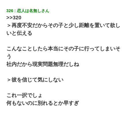
り込んできたみたいで、ずっとドアの前で喚いてて滅茶苦茶うる
さかった。
326
恋人は名無しさん
>>320
ナンパにほいほい付いていった私、地獄に落ちる
＞再度不安だからその子と少し距離を置いて欲し
いと伝える
何年か前に妹は離婚している。当時生まれた姪が義弟の子じゃな
かったため妹有責での離婚になり…
こんなことしたら本当にその子に行ってしまいそ
【衝撃】婚約者「兄と結婚はするけど嫁入りするわけじゃない。
う
お互い干渉はしないようにしましょう」→ その後に結納金の話を
したので、母が・・・
社内だから現実問題無理だしね
32歳ワイ、34歳の可愛い女と付き合うも現実を知ってしまい無事
＞彼を信じて気にしない
死亡・・・
これ一択でしょ
童貞俺、宅飲みした女友達2人を家に泊めた結果ｗｗｗｗｗｗ
何もないのに別れるとか早すぎ
妻と同居し始めたときから、よく妻が「どこかで音漏れしてな
い？音楽聞こえる」と言っていて…