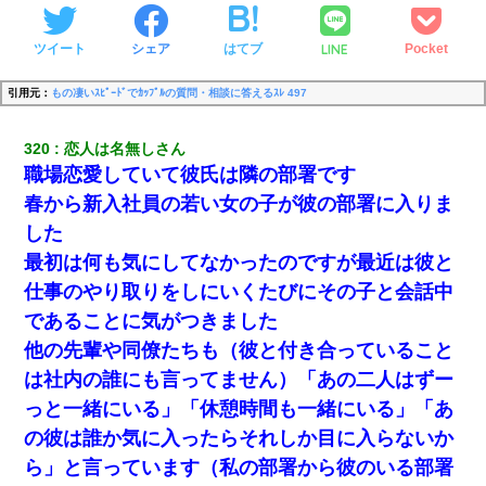
LINE
ツイート
シェア
はてブ
Pocket
引用元：
もの凄いｽﾋﾟｰﾄﾞでｶｯﾌﾟﾙの質問・相談に答えるｽﾚ 497
320
恋人は名無しさん
職場恋愛していて彼氏は隣の部署です
春から新入社員の若い女の子が彼の部署に入りま
した
最初は何も気にしてなかったのですが最近は彼と
仕事のやり取りをしにいくたびにその子と会話中
であることに気がつきました
他の先輩や同僚たちも（彼と付き合っていること
は社内の誰にも言ってません）「あの二人はずー
っと一緒にいる」「休憩時間も一緒にいる」「あ
の彼は誰か気に入ったらそれしか目に入らないか
ら」と言っています（私の部署から彼のいる部署