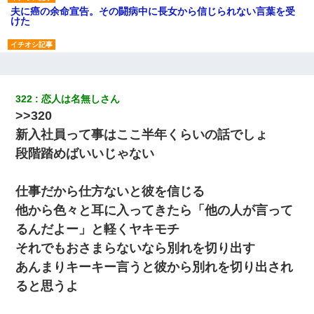
夫に癌の余命宣告。その闘病中に長女から信じられない言葉を受
けた
200万を貸したコウトから、追加で400万の申し込み、私「無理。
義弟より娘たちが大事」旦那「娘たちが成人したら別れよう」私
（は？）
322
恋人は名無しさん
>>320
【復讐】義兄嫁「生活費、足りない分を貸してほしい」私「貸す
わけないでしょｗｗｗｗ」→ 理由を話したら泣き出して・・私
新入社員って事はここ半年くらいの話でしょ
（あまりにも希望通り）
段階踏めばいいじゃない
男だけどリベンジポノレノの被害者になって未だに人生が立ち直
せない
仕事だから仕方ないと彼を信じる
他から色々と耳に入ってきたら「他の人が言って
見合いにて。嫁「はじめまして」俺「失礼ですが○○さんご本人で
すか？」
るんだよー」と軽くヤキモチ
それでもおさまらないなら別れを切り出す
小学生の息子が急に様子がおかしくなった。私「理由を聞いても
あんまりキーキー言うと彼から別れを切り出され
『わかんない！』って怒鳴り付けてくるし、困っってる」旦那
「話してみるよ」→ 後日・・・
ると思うよ