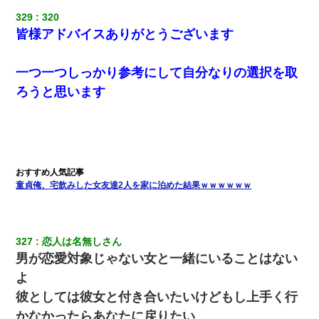
【画像】女上司(30)「終電なくなったね…部屋くる？」ワイ「行
きます！」
329
320
皆様アドバイスありがとうございます
【ワロタ】姉から「肉食系14才、乳丸出し、毛はうっすら生えか
け」というタイトルで画像が送られてきた
一つ一つしっかり参考にして自分なりの選択を取
ろうと思います
友人とふたりで山口に旅行した時の事。レンタカーを借りて山の
中の道を走っていたら、突然ガガッ！って音がして…
【衝撃】ヤンキー女に「サせて」って言った結果
隣室のお婆ちゃん「下階からの異臭に困ってる、今もすっごく臭
童貞俺、宅飲みした女友達2人を家に泊めた結果ｗｗｗｗｗｗ
い」私「変だなあ～なにも臭わないよ」→ その後。警察『絶対に
窓とドアを開けないで』
327
恋人は名無しさん
書店「息子さんが万引きしました」私「はっ？(息子目の前にいる
し…)うちの子ではないので迎えに行きません」→息子を名乗って
男が恋愛対象じゃない女と一緒にいることはない
た人物の正体が判明するも・・・
よ
彼としては彼女と付き合いたいけどもし上手く行
私『貯金貯まったし、やっと家建てられるね！』夫「実家を二世
帯住宅にした。それに貯金使った」→私『離婚しよう』夫「え
かなかったらあなたに戻りたい