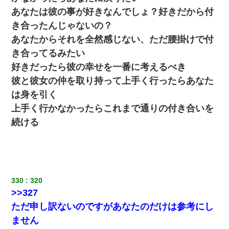
っ」私『使った貯金はあげるから』→すると…
あなたは彼の事が好きなんでしょ？好きだから付
き合ったんじゃないの？
ＤＮＡ検査『血縁関係０％』旦那「やっぱり托卵だったんだ…」
嫁「本当に身に覚えがない」「なにかの間違いだ！取り違え
あなたからそれを全然感じない、ただ腰掛けで付
だ！」→ 嫁「あっ」
き合ってるみたい
好きだったら彼の幸せを一番に考えるべき
わい(42)渋谷の夜のサービスで19の女の子にゴックンさせた結果
ｗｗｗｗｗｗｗｗ
彼と彼女の仲を取り持って上手く行ったらあなた
は身を引く
【身体で払わせて】女友達「ごめん、何も言わずにお金貸してく
上手く行かなかったらこれまで通りの付き合いを
ださい……」俺「いいよ！いくら？」女友達「10万円ぐら
い……」俺「ほい！10万！」→
続ける
友人「酒の勢いで女先輩をホテルに連れ込んだｗｗｗｗｗ」俺
「…」
旦那の元嫁「離婚したとはいえ、私が本来の妻。許可なく結婚す
330
320
るなんてどういう神経してるの？離婚届を記入して持って来い」
>>327
→笑いが止まらなくなり・・・
ただ申し訳ないのですがあなたのだけは参考にし
ません
私「まとめ買いして冷凍ストックしてる」Ａ「ずるい！クレク
レ！」私「なんでよ」Ａ「ケーチ！バーカ！」→ 後日、Ａ旦那が