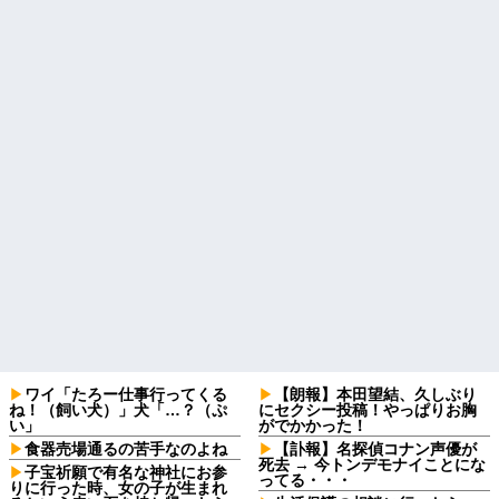
ワイ「たろー仕事行ってくる
【朗報】本田望結、久しぶり
ね！（飼い犬）」犬「…？（ぷ
にセクシー投稿！やっぱりお胸
い」
がでかかった！
食器売場通るの苦手なのよね
【訃報】名探偵コナン声優が
死去 → 今トンデモナイことにな
子宝祈願で有名な神社にお参
ってる・・・
りに行った時、女の子が生まれ