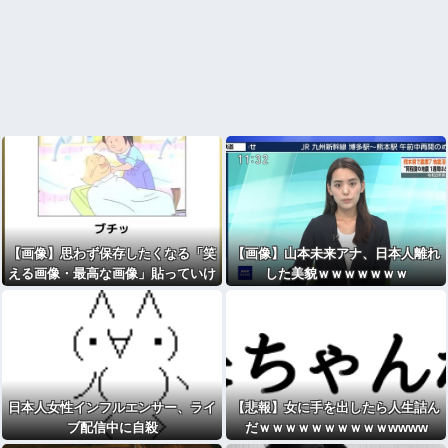
【画像】思わず保存したくなる「笑
【画像】山本未来アナ、日本人離れ
える画像・最高な画像」貼っていけ
した美貌ｗｗｗｗｗｗｗ
ｗｗｗｗｗ
日本人女性インフルエンサー、ライ
【悲報】女に手を出したら人生詰ん
ブ配信中に自殺
だｗｗｗｗｗｗｗｗｗｗwwww