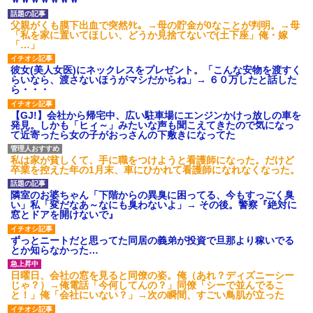
ｗｗｗ
【愕然】白のクラウン俺氏、
父親がくも膜下出血で突然ﾀﾋ。→母の貯金が0なことが判明。→母
高速道路左車線を制限速度で走
「私を家に置いてほしい、どうか見捨てないで(土下座」俺・嫁
った結果wwwwwwwwwwww
「…」
百年の恋12-899 食べた量を
張り合ってくる
彼女(美人女医)にネックレスをプレゼント。「こんな安物を渡すく
【悲報】佐藤輝明・・・２軍
らいなら、渡さないほうがマシだからね」→ ６０万したと話した
でも盛大にやらかす←あまり悲
ら・・・
しませないでくれ
【GJ!】会社から帰宅中、広い駐車場にエンジンかけっ放しの車を
発見。しかも「ヒィ～」みたいな声も聞こえてきたので気になっ
て近寄ったら女の子がおっさんの下敷きになってた
私は家が貧しくて、手に職をつけようと看護師になった。だけど
卒業を控えた年の1月末、車にひかれて看護師になれなくなった。
隣室のお婆ちゃん「下階からの異臭に困ってる、今もすっごく臭
い」私「変だなあ～なにも臭わないよ」→ その後。警察『絶対に
窓とドアを開けないで』
ずっとニートだと思ってた同居の義弟が投資で旦那より稼いでる
とか知らなかった…
日曜日、会社の窓を見ると同僚の姿。俺（あれ？ディズニーシー
じゃ？）→俺電話「今何してんの？」同僚「シーで並んでるこ
と！」俺「会社にいない？」→次の瞬間、すごい鳥肌が立った