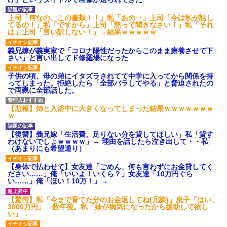
上司「何なの、この書類！！」私「あの‥」上司「今は私が話し
てるの！」私「ですから」上司「黙って聞きなさい！」私「それ
は」上司「言い訳しない！」→結果ｗｗｗｗｗ
義兄嫁が義実家で「コロナ陽性だったからこのまま療養させて下
さい」と言い出してド修羅場になった
子供の頃、母の弟にイタズラされてて中学に入ってから関係を持
ってしまった。拒絶したら「全部バラしてやる」と脅迫されたの
で両親に全部話した。
【悲報】姉と入浴中に大きくなってしまった結果ｗｗｗｗｗｗｗ
ｗ
【復讐】義兄嫁「生活費、足りない分を貸してほしい」私「貸す
わけないでしょｗｗｗｗ」→ 理由を話したら泣き出して・・私
（あまりにも希望通り）
【身体で払わせて】女友達「ごめん、何も言わずにお金貸してく
ださい……」俺「いいよ！いくら？」女友達「10万円ぐら
い……」俺「ほい！10万！」→
【驚愕】私「今まで育てた分のお金返してね(冗談)」息子「はい、
3000万円」→数年後。私「妹が病気になったから援助して欲し
い」→