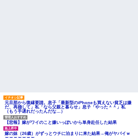
どｗｗｗｗｗｗ
高校３年生の女です。家が嫌
【うわぁ】 都営団地住み、年
いすぎて家を出て現在養護施設
収10万円上げると「大変なこ
で暮らしています
と」になるｗｗｗｗｗｗｗ
主な税金の成り立ちを調べて
ハードオフに売っていた4万
みたよ
4000円のフィギュアがヤバすぎ
るｗｗｗｗｗｗ「こんな高い
の？ｗｗ」「逆に超安い」
私「ちょっと、人の家の金庫
触らないでよ！」キチママ『そ
こに金庫があったから、開けて
みようとしただけ☆』義兄「泥
は出てけ！二度と来るな！」結
果・・・
私「初めて飲む味だけどなん
のお茶？」彼「ちっ！」私「」
【GIF】JSのカンチョーワロ
タ
後続車にクラクションを鳴ら
され彼氏が逆切れ。「何クラク
ション鳴らしてんだ！降りてこ
元旦那から復縁要請。息子「最新型のiPhoneも買えない貧乏は嫌
いよ！」と怒鳴りだし...
だ、再婚して」私「なら父親と暮らせ」息子「やった＾＾」私
（もう手遅れだったんだな…）
【衝撃】報酬100万円超の治験
募集がこちらｗｗｗｗｗ(※画像
あり)
【悲報】嫁がワイのこと嫌いっぽいから単身赴任した結果
【ネット騒然】惨殺されたタ
ワマン頂き女子のこの動画、す
嫁の妹（26歳）がずっとウチに泊まりに来た結果→俺がヤバイｗ
げえええええｗｗｗｗｗｗｗｗ
ｗｗｗｗｗｗｗ