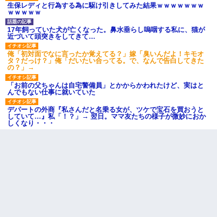
生保レディと行為する為に駆け引きしてみた結果ｗｗｗｗｗｗｗ
ｗｗｗｗｗ
17年飼っていた犬が亡くなった。鼻水垂らし嗚咽する私に、猫が
近づいて頭突きをしてきて…
俺「初対面でなに言ったか覚えてる？」嫁「臭いんだよ！キモオ
タ？だっけ？」俺「だいたい合ってる。で、なんで告白してきた
の？」→
「お前の父ちゃんは自宅警備員」とかからかわれたけど、実はと
んでもない仕事に就いていた
デパートの外商『私さんだと名乗る女が、ツケで宝石を買おうと
していて…』私「！？」→ 翌日。ママ友たちの様子が微妙におか
しくなり・・・