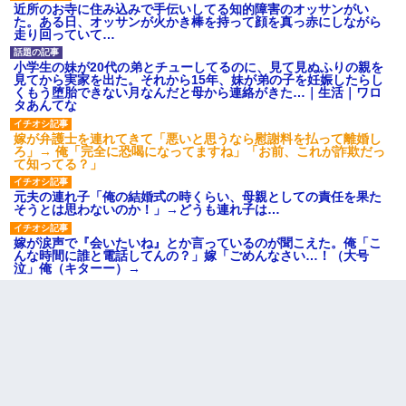
近所のお寺に住み込みで手伝いしてる知的障害のオッサンがい
た。ある日、オッサンが火かき棒を持って顔を真っ赤にしながら
走り回っていて…
小学生の妹が20代の弟とチューしてるのに、見て見ぬふりの親を
見てから実家を出た。それから15年、妹が弟の子を妊娠したらし
くもう堕胎できない月なんだと母から連絡がきた…｜生活｜ワロ
タあんてな
嫁が弁護士を連れてきて「悪いと思うなら慰謝料を払って離婚し
ろ」→ 俺「完全に恐喝になってますね」「お前、これが詐欺だっ
て知ってる？」
元夫の連れ子「俺の結婚式の時くらい、母親としての責任を果た
そうとは思わないのか！」→どうも連れ子は…
嫁が涙声で『会いたいね』とか言っているのが聞こえた。俺「こ
んな時間に誰と電話してんの？」嫁「ごめんなさい…！（大号
泣」俺（キターー）→