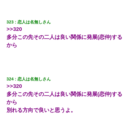
妹が嘘つきな元カレと寄りを戻してしまったという話をしていた
ら、旦那の顔が曇って雰囲気が一転。そそくさと話を切り上げて
いつもより早く寝付いてしまった…｜生活｜ワロタあんてな
323
恋人は名無しさん
日曜日、会社の窓を見ると同僚の姿。俺（あれ？ディズニーシー
>>320
じゃ？）→俺電話「今何してんの？」同僚「シーで並んでるこ
と！」俺「会社にいない？」→次の瞬間、すごい鳥肌が立った
多分この先その二人は良い関係に発展(恋仲)する
から
ミスした新人(
)に冗談で「行為させてくれたら許してあげる」
って言ったら・・・
私は家が貧しくて、手に職をつけようと看護師になった。だけど
卒業を控えた年の1月末、車にひかれて看護師になれなくなった。
324
恋人は名無しさん
>>320
【画像】女の子「お母さん！！私ようやくファッションモデルに
多分この先その二人は良い関係に発展(恋仲)する
選ばれたの！絶対見に来てね！」→悲しい結果がこれ・・・
から
別れる方向で良いと思うよ。
同じマンションに住んでる女性が鍵をわかりやすいところに隠し
ている事に気づいた俺「忍びこんでみよう！」→ 結果
隣の部屋の住民の母親、オートロックを突破してマンションに入