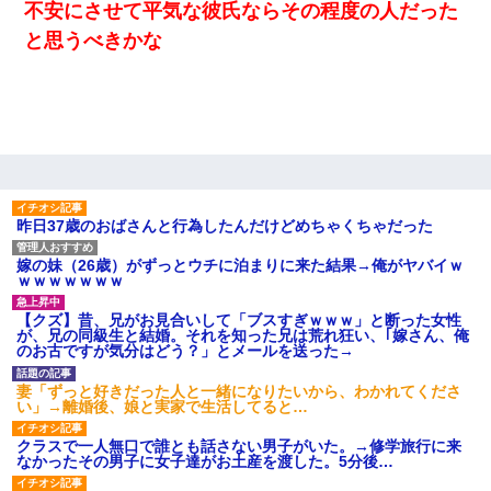
不安にさせて平気な彼氏ならその程度の人だった
と思うべきかな
昨日37歳のおばさんと行為したんだけどめちゃくちゃだった
嫁の妹（26歳）がずっとウチに泊まりに来た結果→俺がヤバイｗ
ｗｗｗｗｗｗｗ
【クズ】昔、兄がお見合いして「ブスすぎｗｗｗ」と断った女性
が、兄の同級生と結婚。それを知った兄は荒れ狂い、｢嫁さん、俺
のお古ですが気分はどう？」とメールを送った→
妻「ずっと好きだった人と一緒になりたいから、わかれてくださ
い」→離婚後、娘と実家で生活してると…
クラスで一人無口で誰とも話さない男子がいた。→修学旅行に来
なかったその男子に女子達がお土産を渡した。5分後…