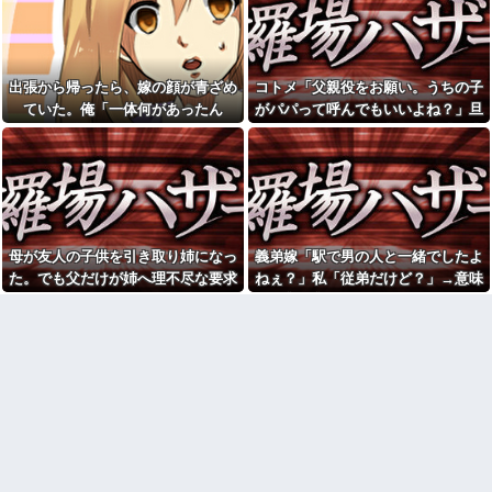
れたんやがこれワイ詰み
を暴露した私。でも旦那が援助
か？？？？？？？
したいと言い出して…ｗｗｗ
警察「違反ですね」俺「一度
娘は幼稚園児で、娘と仲良し
この車から見てくださいよ」→
のお友達には知的障害がありま
見通しの悪い交差点で揉めた結
す そしてこの知的障害のあるお
出張から帰ったら、嫁の顔が青ざめ
コトメ「父親役をお願い。うちの子
果、まさかの展開に…
子さんが、娘を殴るのです 「も
ていた。俺「一体何があったん
がパパって呼んでもいいよね？」旦
うあの子と遊ぶな」と娘に言っ
ミスドで隣の席の女性二人の
てもいいものでしょうか？
だ？」嫁「…」→子供たちに話を聞
那「それは無理」→断った途端に大
会話が聞こえてきた。その内容
が、旦那と離婚したくてでっち
彼の母親と初めて食事した時
くと…
騒ぎになり…
上げのDV証拠を...
に彼母が「私ちゃんは結婚した
ら仕事辞める予定なんですって
アラフィフ正社員の男性が若
ね」と言ってきた
い20代の可愛い女の子以外には
挨拶をしない
【画像】福原遥さん、意外と
あるｗ他
私「もう離婚したい」夫「お
母が友人の子供を引き取り姉になっ
義弟嫁「駅で男の人と一緒でしたよ
前は一生俺のために生きろ」→
「今思えばなんであんなに夢
話し合いになるはずが恐ろしい
中になったんやろ…」と思うコ
た。でも父だけが姉へ理不尽な要求
ねぇ？」私「従弟だけど？」→意味
要求を突き付けられて…
ンテンツ
ばかり押し付けていて…
深な言い方をされてウンザリして…
私「毎日何をしてるんです
【画像】思わず保存したくな
か？」同室の女性「実はね…」
る「笑える画像・最高な画像」
→カーテン越しに聞こえていた
貼っていけｗｗｗｗｗ
声の正体が意外すぎて…
【修羅場】不妊と判明した
休日に甥っ子をアポなし託児
夫、前妻の娘に「実の子じゃな
を押し付けてきた兄嫁！「テレ
い！」と訴えた結果ｗｗｗｗ
ビでも見せといてw」と言うので
33歳くらいから太ったせいか
『Gガンダム』を一気見させた結
加齢で＊が緩んだのかチョビッ
果……甥っ子が重度の中二病...
と漏れるようになった
彼氏が『この車』買おうとし
相手がどんなパイプ持ってい
て私とケンカになってるんだけ
るかも知れないのに…