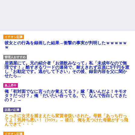
彼女との行為を録画した結果→衝撃の事実が判明したｗｗｗｗｗ
ｗ
居酒屋にて。兄の紹介者「お酒飲みなって」私「未成年なので無
理です！」酷すぎるワードの連発で、耐えきれず店員に5千円を渡
し「お勘定です。逃がして下さい」その後、録音内容を父に聞か
せたら...
俺「初対面でなに言ったか覚えてる？」嫁「臭いんだよ！キモオ
タ？だっけ？」俺「だいたい合ってる。で、なんで告白してきた
の？」→
とっさに女児を捕まえたら変質者扱いされた。母親「あっち行っ
てよ！気持ち悪い！（ｼｯｼｯ」→ 後日、俺を見つけた母親がすっ飛
んできて・・・