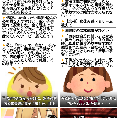
るという赤い石を持ち帰ったら
生活保護の相談に行ったら、
男の子を出産。しばらくしてお
愛猫を手放さないと無理と言わ
礼も兼ねて石を返しに行こうと
れた。子どものような存在だか
思って石を見ると…
ら手放すのは絶対に考えられな
い・・・
4/6私、結婚したい職業NO.1の
公務員なんですけど、嫁が子供
【悲報】盆休み遊べるゲーム
連れて家出した。全く理由は思
教えて
いつかないけど強いてあげると
睡眠時の悪寒戦慄がひどい
すれば母のせいかもしれない。
嫁のせいでアトピー悪化しそう
「お前は自分に甘い」と家族
→
に責められ育った私…３０歳の
時、真夏に重度の熱中症で救急
私は『匂い』で “病気” が分か
搬送された結果→会社の人たち
る→ある日、義弟嫁の子供から
から叩きつけられた「衝撃の事
「ガンの匂い」がし始めたの
実」に絶句
で、夫経由で「ガンではない
か」と伝えたら怒って絶縁、そ
子供ができなかった姉に、双
の結果・・・
子の片方を姉夫婦に養子に出し
た。すると、養子に出した子が
シャウエッセン公式、またこ
すごく礼儀正しくてビックリ
ういうのでいい丼をポスト
「お前は自分に甘い」と家族
ダイアンのじゃない方がユー
に責められ育った私…３０歳の
スケさんになってしまっている
時、真夏に重度の熱中症で救急
という事実←これ
搬送された結果→会社の人たち
女「43億円注文して………キ
から叩きつけられた「衝撃の事
ャンセルっと！」←こいつの目
実」に絶句
子供ができなかった姉に、双子の片
有給使って旦那に内緒で『男と遊ん
的
【悔しい】トメ「嫁子のお父
方を姉夫婦に養子に出した。する
でいたら』バレた結果・・・
【画像】愛知の半グレ、怖す
さんそんなに頑張ってるのにボ
ぎる→御尊顔がこちら…
ーナスが減ったり大変ねぇ」私
と、養子に出した子がすごく礼儀正
の自慢の父をバカにし始めた→
【驚愕】マチアプで会った外
しくてビックリ
国人からまさかの『こう』言わ
【結婚式当日に】義妹の不倫