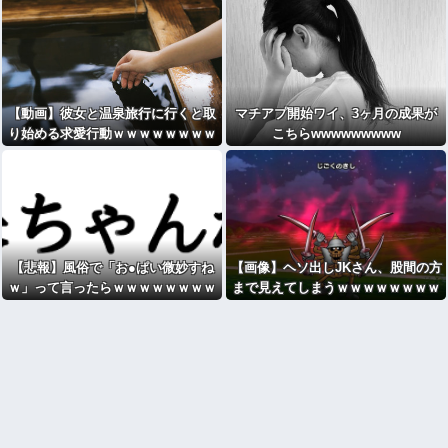
【動画】彼女と温泉旅行に行くと取
マチアプ開始ワイ、3ヶ月の成果が
り始める求愛行動ｗｗｗｗｗｗｗｗ
こちらwwwwwwwww
ｗｗｗ
【悲報】風俗で「お●ぱい微妙すね
【画像】ヘソ出しJKさん、股間の方
ｗ」って言ったらｗｗｗｗｗｗｗｗ
まで見えてしまうｗｗｗｗｗｗｗｗ
ｗwwww
ｗ