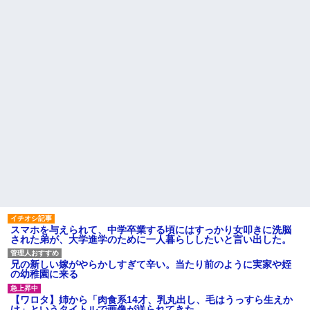
スマホを与えられて、中学卒業する頃にはすっかり女叩きに洗脳
された弟が、大学進学のために一人暮らししたいと言い出した。
兄の新しい嫁がやらかしすぎて辛い。当たり前のように実家や姪
の幼稚園に来る
【ワロタ】姉から「肉食系14才、乳丸出し、毛はうっすら生えか
け」というタイトルで画像が送られてきた