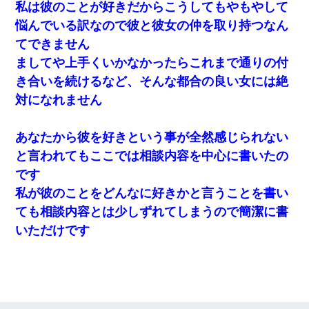
私は彼のことが好きだからこうしてもやもやして
凸してきた
悩んでいる訳なので彼と彼女の仲を取り持つなん
ずっとニートだと思ってた同居の義弟が投資で旦那より稼いでる
てできません
とか知らなかった…
ましてや上手くいかなかったらこれまで通りの付
き合いを続けるなど、そんな都合の良い女には絶
【驚愕】私「今まで育てた分のお金返してね(冗談)」息子「はい、
3000万円」→数年後。私「妹が病気になったから援助して欲し
対になれません
い」→
あなたから彼を好きという事が全然感じられない
旦那が長男のDNA鑑定をしたら血縁関係0%だった。旦那「やっぱ
りウワキしてたんだな…」長男「俺は誰の子供なの？」長女・次
と言われてもここでは相談内容を中心に書いたの
男「ウワキ女！」
です
私が彼のことをどんなに好きかと言うことを書い
クラスで一人無口で誰とも話さない男子がいた。→修学旅行に来
なかったその男子に女子達がお土産を渡した。5分後…
ても相談内容とは少しずれてしまうので簡潔に書
いただけです