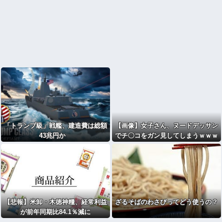
「トランプ級」戦艦、建造費は総額
【画像】女子さん、ヌードデッサン
43兆円か
でチ〇コをガン見してしまうｗｗｗ
wｗｗｗｗｗｗｗｗ
【悲報】米卸・木徳神糧、経常利益
ざるそばのわさびってどう使うの？
が前年同期比84.1％減に