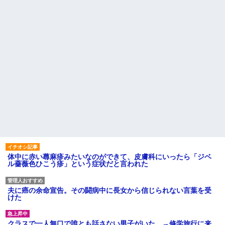
体中に赤い蕁麻疹みたいなのができて、皮膚科にいったら「ジベ
ル薔薇色ひこう疹」という症状だと言われた
夫に癌の余命宣告。その闘病中に長女から信じられない言葉を受
けた
クラスで一人無口で誰とも話さない男子がいた。→修学旅行に来