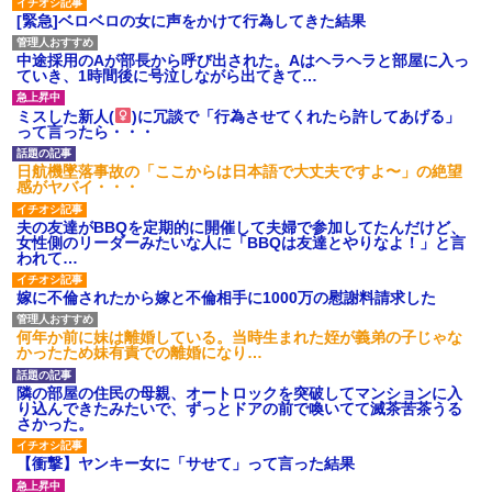
[緊急]ベロベロの女に声をかけて行為してきた結果
中途採用のAが部長から呼び出された。Aはヘラヘラと部屋に入っ
ていき、1時間後に号泣しながら出てきて…
ミスした新人(
)に冗談で「行為させてくれたら許してあげる」
って言ったら・・・
日航機墜落事故の「ここからは日本語で大丈夫ですよ〜」の絶望
感がヤバイ・・・
夫の友達がBBQを定期的に開催して夫婦で参加してたんだけど、
女性側のリーダーみたいな人に「BBQは友達とやりなよ！」と言
われて…
嫁に不倫されたから嫁と不倫相手に1000万の慰謝料請求した
何年か前に妹は離婚している。当時生まれた姪が義弟の子じゃな
かったため妹有責での離婚になり…
隣の部屋の住民の母親、オートロックを突破してマンションに入
り込んできたみたいで、ずっとドアの前で喚いてて滅茶苦茶うる
さかった。
【衝撃】ヤンキー女に「サせて」って言った結果