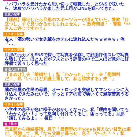
【衝撃】報酬100万円超の治験
「パワハラを受けたから思い切って転職した」とSNSで呟いた
募集がこちらｗｗｗｗｗ(※画像
ら、速攻でパワハラかました元上司がLINEを送ってきた。
あり)
【ネット騒然】惨殺されたタ
【唖然】帰宅したら旦那のスポーツカーが消えていた。警察『目
ワマン頂き女子のこの動画、す
立つし、すぐ見つかるかもしれません』→ 数時間後・・警察『××
げえええええｗｗｗｗｗｗｗｗ
さんご存じですか？』
ｗｗｗ
【愕然】白のクラウン俺氏、
友人「酒の勢いで女先輩をホテルに連れ込んだｗｗｗｗｗ」俺
高速道路左車線を制限速度で走
「…」
った結果wwwwwwwwwwww
百年の恋12-899 食べた量を
旦那の元カノをSNSで探して写真を保存して顔面評価スレで写真
張り合ってくる
を晒してた。ほとんどがブスという評価の中で二人ほど意外に好
評価で苦々しく思った
【悲報】佐藤輝明・・・２軍
でも盛大にやらかす←あまり悲
しませないでくれ
【まぬけ】夫「離婚だ！」私「わかった。で？」夫「慰謝料
だ！」私「いいけど弁護士通して。私も請求する」夫「」
隣の部屋の住民の母親、オートロックを突破してマンションに入
り込んできたみたいで、ずっとドアの前で喚いてて滅茶苦茶うる
さかった。
小学生の息子が急に様子がおかしくなった。私「理由を聞いても
『わかんない！』って怒鳴り付けてくるし、困っってる」旦那
「話してみるよ」→ 後日・・・
元旦那から復縁要請。息子「最新型のiPhoneも買えない貧乏は嫌
だ、再婚して」私「なら父親と暮らせ」息子「やった＾＾」私