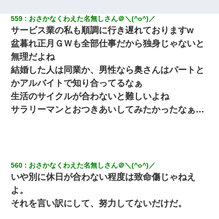
昨日37歳のおばさんと行為したんだけどめちゃくちゃだった
559
おさかなくわえた名無しさん＠＼(^o^)／
サービス業の私も順調に行き遅れておりますw
全く親しくないママ友Aから突然「飲み会しよう」と誘われたがお
断りした。後日Aの企みを知ってゾッとするやら腹立つやら！
盆暮れ正月ＧＷも全部仕事だから独身じゃないと
無理だよね
13歳娘が元嫁のところから逃げてきた。どう扱ったらいいのかわ
結婚した人は同業か、男性なら奥さんはパートと
からない
かアルバイトで知り合ってるなぁ
生活のサイクルが合わないと難しいよね
200万を貸したコウトから、追加で400万の申し込み、私「無理。
義弟より娘たちが大事」旦那「娘たちが成人したら別れよう」私
サラリーマンとおつきあいしてみたかったなぁ…
（は？）
書店「息子さんが万引きしました」私「はっ？(息子目の前にいる
し…)うちの子ではないので迎えに行きません」→息子を名乗って
た人物の正体が判明するも・・・
560
おさかなくわえた名無しさん＠＼(^o^)／
いや別に休日が合わない程度は致命傷じゃねえ
夫の友達がBBQを定期的に開催して夫婦で参加してたんだけど、
女性側のリーダーみたいな人に「BBQは友達とやりなよ！」と言
よ。
われて…
それを言い訳にして、努力してないだけだ。
【驚愕】私「今まで育てた分のお金返してね(冗談)」息子「はい、