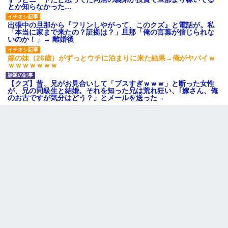
とか知らなかった…
出張中の旦那から『フリンしやがって、このクズ』と電話が。私
「本当に家まで来たの？証拠は？」旦那「俺の言葉が信じられな
いのか！」→ 離婚後
嫁の妹（26歳）がずっとウチに泊まりに来た結果→俺がヤバイｗ
ｗｗｗｗｗｗｗ
【クズ】昔、兄がお見合いして「ブスすぎｗｗｗ」と断った女性
が、兄の同級生と結婚。それを知った兄は荒れ狂い、｢嫁さん、俺
のお古ですが気分はどう？」とメールを送った→