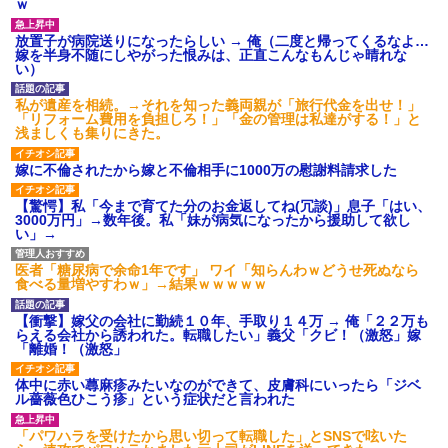
ｗ
放置子が病院送りになったらしい → 俺（二度と帰ってくるなよ…
嫁を半身不随にしやがった恨みは、正直こんなもんじゃ晴れな
い）
私が遺産を相続。→それを知った義両親が「旅行代金を出せ！」
「リフォーム費用を負担しろ！」「金の管理は私達がする！」と
浅ましくも集りにきた。
嫁に不倫されたから嫁と不倫相手に1000万の慰謝料請求した
【驚愕】私「今まで育てた分のお金返してね(冗談)」息子「はい、
3000万円」→数年後。私「妹が病気になったから援助して欲し
い」→
医者「糖尿病で余命1年です」 ワイ「知らんわｗどうせ死ぬなら
食べる量増やすわｗ」→結果ｗｗｗｗｗ
【衝撃】嫁父の会社に勤続１０年、手取り１４万 → 俺「２２万も
らえる会社から誘われた。転職したい」義父「クビ！（激怒」嫁
「離婚！（激怒」
体中に赤い蕁麻疹みたいなのができて、皮膚科にいったら「ジベ
ル薔薇色ひこう疹」という症状だと言われた
「パワハラを受けたから思い切って転職した」とSNSで呟いた