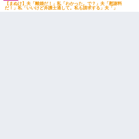
【まぬけ】夫「離婚だ！」私「わかった。で？」夫「慰謝料
だ！」私「いいけど弁護士通して。私も請求する」夫「」