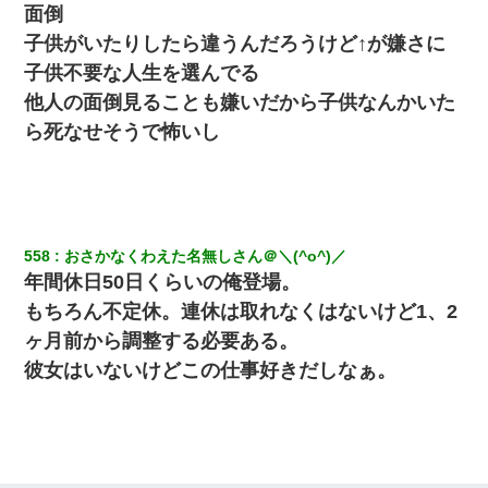
てさ～ほんと恥ずかしいわよね～（大声」新郎両親「！！！（土
面倒
下座」→ 結果・・・
子供がいたりしたら違うんだろうけど↑が嫌さに
子供不要な人生を選んでる
私『貯金貯まったし、やっと家建てられるね！』夫「実家を二世
帯住宅にした。それに貯金使った」→私『離婚しよう』夫「え
他人の面倒見ることも嫌いだから子供なんかいた
っ」私『使った貯金はあげるから』→すると…
ら死なせそうで怖いし
さっき嫁から、「愛しています」ってメールが届いた。俺も「愛
してます」って送ったら
隣室のお婆ちゃん「下階からの異臭に困ってる、今もすっごく臭
558
おさかなくわえた名無しさん＠＼(^o^)／
い」私「変だなあ～なにも臭わないよ」→ その後。警察『絶対に
窓とドアを開けないで』
年間休日50日くらいの俺登場。
もちろん不定休。連休は取れなくはないけど1、2
転職先が決まったので退職の意思を伝えたら。上司「無責任」
ヶ月前から調整する必要ある。
「簡単には辞めさせない」私（どうせ辞めるし…）→ 思いっきり
反論をしてみた
彼女はいないけどこの仕事好きだしなぁ。
【唖然】帰宅したら旦那のスポーツカーが消えていた。警察『目
立つし、すぐ見つかるかもしれません』→ 数時間後・・警察『××
さんご存じですか？』