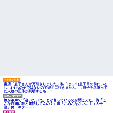
ミミズ集め足の上に石を落とし
が、旦那と離婚したくてでっち
たそうな
上げのDV証拠を...
隣に住んでる義弟嫁が私に張
今、俺は不倫している。関係
り合いたがる。「海外どこ行っ
が始まりもう5年が経つがその不
た？」と聞いては私が行ってな
倫相手のスマホを見てしまい...
いところへ行き「幼稚園どこに
マクドでギャルママ軍団がガ
入れる？習い事は？」と根掘り
キを放って動物園。ワシ「自分
葉掘り
らのママにもっと遊んで欲しい
私の地元は治安が悪く、弱い
やんな？」ガキ「遊んでほし
ものいじめや犯罪を楽しみなが
い」ワシ「魔法の言葉があるよ...
ら行うことが陽キャの条件だっ
ハードオフに売っていた4万
た
4000円のフィギュアがヤバすぎ
主な税金の成り立ちを調べて
るｗｗｗｗｗｗ「こんな高い
みたよ
の？ｗｗ」「逆に超安い」
私「ちょっと、人の家の金庫
触らないでよ！」キチママ『そ
こに金庫があったから、開けて
みようとしただけ☆』義兄「泥
は出てけ！二度と来るな！」結
果・・・
私「初めて飲む味だけどなん
書店「息子さんが万引きしました」私「はっ？(息子目の前にいる
のお茶？」彼「ちっ！」私「」
し…)うちの子ではないので迎えに行きません」→息子を名乗って
た人物の正体が判明するも・・・
【GIF】JSのカンチョーワロ
タ
後続車にクラクションを鳴ら
嫁が涙声で『会いたいね』とか言っているのが聞こえた。俺「こ
され彼氏が逆切れ。「何クラク
んな時間に誰と電話してんの？」嫁「ごめんなさい…！（大号
ション鳴らしてんだ！降りてこ
泣」俺（キターー）→
いよ！」と怒鳴りだし...