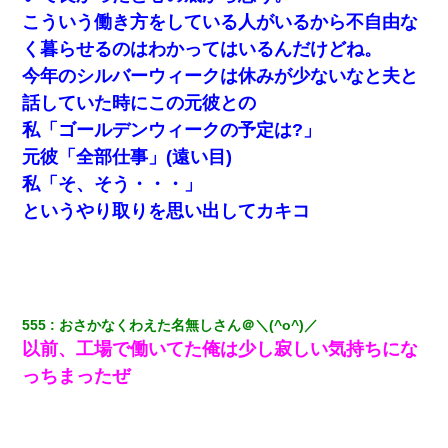
ｗｗｗｗｗｗｗｗ
こういう働き方をしている人がいるから不自由な
く暮らせるのはわかってはいるんだけどね。
デパートの外商『私さんだと名乗る女が、ツケで宝石を買おうと
していて…』私「！？」→ 翌日。ママ友たちの様子が微妙におか
今年のシルバーウィークは休みが少ないなと夫と
しくなり・・・
話していた時にこの元彼との
私「ゴールデンウィークの予定は?」
ＤＮＡ検査『血縁関係０％』旦那「やっぱり托卵だったんだ…」
嫁「本当に身に覚えがない」「なにかの間違いだ！取り違え
元彼「全部仕事」(遠い目)
だ！」→ 嫁「あっ」
私「そ、そう・・・」
というやり取りを思い出してカキコ
妹が嘘つきな元カレと寄りを戻してしまったという話をしていた
ら、旦那の顔が曇って雰囲気が一転。そそくさと話を切り上げて
いつもより早く寝付いてしまった…｜生活｜ワロタあんてな
【衝撃】女友達から行為中に告白されてOKした結果
555
おさかなくわえた名無しさん＠＼(^o^)／
以前、工場で働いてた俺は少し寂しい気持ちにな
ナンパにほいほい付いていった私、地獄に落ちる
っちまったぜ
【悲報】お風呂で父親と姉が完全に行為してるんだが...