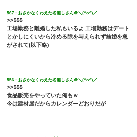
嫁が弁護士を連れてきて「悪いと思うなら慰謝料を払って離婚し
ろ」→ 俺「完全に恐喝になってますね」「お前、これが詐欺だっ
て知ってる？」
567
おさかなくわえた名無しさん＠＼(^o^)／
>>555
【クズ】昔、兄がお見合いして「ブスすぎｗｗｗ」と断った女性
工場勤務と離婚した私もいるよ 工場勤務はデート
が、兄の同級生と結婚。それを知った兄は荒れ狂い、｢嫁さん、俺
のお古ですが気分はどう？」とメールを送った→
とかしにくいから冷める隙を与えられず結婚を急
がされて(以下略)
婚活パーティーでよく会う美女がいた。こんな完璧な容姿を持っ
てしても結婚て難しいんだなぁ…と思ってた
日曜日、会社の窓を見ると同僚の姿。俺（あれ？ディズニーシー
じゃ？）→俺電話「今何してんの？」同僚「シーで並んでるこ
556
おさかなくわえた名無しさん＠＼(^o^)／
と！」俺「会社にいない？」→次の瞬間、すごい鳥肌が立った
>>555
食品販売をやっていた俺もｗ
姉旦那の友達「ほんとのパパだよ～」私のお腹を触ってほざく。
→思わず手を叩いて振り払ったら…
今は建材屋だからカレンダーどおりだが
今日夫の実家に泊ったんだけど、朝起きたら股間がなんかモッコ
リしてた