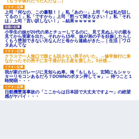
（もう手遅れだったんだな…）
上司「何なの、この書類！！」私「あの‥」上司「今は私が話し
てるの！」私「ですから」上司「黙って聞きなさい！」私「それ
は」上司「言い訳しない！」→結果ｗｗｗｗｗ
小学生の妹が20代の弟とチューしてるのに、見て見ぬふりの親を
見てから実家を出た。それから15年、妹が弟の子を妊娠したらし
くもう堕胎できない月なんだと母から連絡がきた…｜生活｜ワロ
タあんてな
クラスで一人無口で誰とも話さない男子がいた。→修学旅行に来
なかったその男子に女子達がお土産を渡した。5分後…
我が家のガレージに見知らぬ車。俺「もしもし、玄関にもシャッ
ターリモコンあるだろ？DOWNのボタン押してｗ」→ 待つこと１
時間弱・・・
日航機墜落事故の「ここからは日本語で大丈夫ですよ〜」の絶望
感がヤバイ・・・