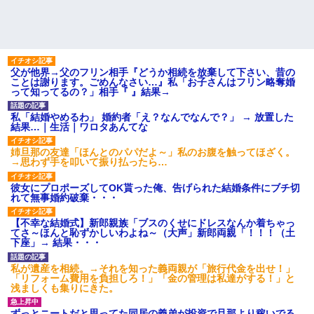
父が他界→父のフリン相手『どうか相続を放棄して下さい、昔の
ことは謝ります。ごめんなさい…』私「お子さんはフリン略奪婚
って知ってるの？」相手『 』結果→
私「結婚やめるわ」 婚約者「え？なんでなんで？」 → 放置した
結果…｜生活｜ワロタあんてな
姉旦那の友達「ほんとのパパだよ～」私のお腹を触ってほざく。
→思わず手を叩いて振り払ったら…
彼女にプロポーズしてOK貰った俺、告げられた結婚条件にブチ切
れて無事婚約破棄・・・
【不幸な結婚式】新郎親族「ブスのくせにドレスなんか着ちゃっ
てさ～ほんと恥ずかしいわよね～（大声」新郎両親「！！！（土
下座」→ 結果・・・
私が遺産を相続。→それを知った義両親が「旅行代金を出せ！」
「リフォーム費用を負担しろ！」「金の管理は私達がする！」と
浅ましくも集りにきた。
ずっとニートだと思ってた同居の義弟が投資で旦那より稼いでる