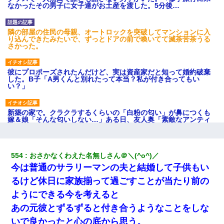
なかったその男子に女子達がお土産を渡した。5分後…
隣の部屋の住民の母親、オートロックを突破してマンションに入
り込んできたみたいで、ずっとドアの前で喚いてて滅茶苦茶うる
さかった。
彼にプロポーズされたんだけど、実は資産家だと知って婚約破棄
した。B子「A男くんと別れたって本当？私が付き合ってもい
い？」
新築の家で。クラクラするくらいの「白粉の匂い」が鼻につくも
嫁＆娘「そんな匂いしない…」ある日、友人奥「素敵なアンティ
ークですね！」俺（！？）
テレワーク上司「会議中はカメラ付けろ！」女社員「え、事前連
554
おさかなくわえた名無しさん＠＼(^o^)／
絡無しは無理」上司「いいから付けろ！」→
今は普通のサラリーマンの夫と結婚して子供もい
るけど休日に家族揃って過ごすことが当たり前の
17年飼っていた犬が亡くなった。鼻水垂らし嗚咽する私に、猫が
近づいて頭突きをしてきて…
ようにできる今を考えると
あの元彼とずるずると付き合うようなことをしな
わい(42)渋谷の夜のサービスで19の女の子にゴックンさせた結果
いで良かったと心の底から思う。