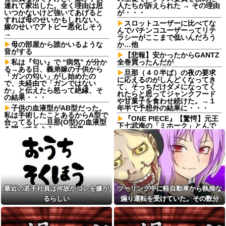
連れて家出した。全く理由は思
人たちが訴えられた → その理由
いつかないけど強いてあげると
が・・・
すれば母のせいかもしれない。
スロットユーザーに比べてな
嫁のせいでアトピー悪化しそう
んでパチンコユーザーってリテ
→
ラシーがここまで低いんだろう
母の部屋から誰かいるような
か…他
音がする
【悲報】安かったからGANTZ
私は『匂い』で “病気” が分か
全巻買ったんだが
る→ある日、義弟嫁の子供から
旦那（４０半ば）の夜の要求
「ガンの匂い」がし始めたの
に応えるのがしんどくなってき
で、夫経由で「ガンではない
て、そっちだけダメになってく
か」と伝えたら怒って絶縁、そ
れたらと思ってジャンクフード
の結果・・・
や甘菓子を食わせ続けた。→１
子供の血液型がAB型だった。
年半で予想外の結果に・・・
私は手術したことあるからA型で
『ONE PIECE』【驚愕】元王
合ってるし…旦那(O型)の血液型
下七武海の「ミホーク」とんで
を調べてみよう」→ 結果・・・
もない事が判明するｗｗｗｗ
【悲報】 ヒコロヒー コンビニ
「ミホーク」←これ…もしかし
で割引おにぎりは〝絶対買わな
て…
い〟理由で炎上ｗｗｗ
仕事終わりのコンビニでレジ
【画像】こんな感じのクルマ
順番待ち中に老害ジジイが堂々
で車中泊旅したいよな？？？
の横入り！「次の方どうぞ」の
案内を自分への合図と勘違いし
【画像】俺たちの姫本田望
て割り込む身勝手な俺様思考に
最近の若手社員は何故かコレを嫌が
ツーリング中に軽自動車から執拗な
結、久しぶりに画像を投稿した
イライラ・・・
結果→やっぱりワイらの姫だっ
るらしい
煽り運転を受けていた。その数分
たw w w w w w w w w w
自分のパートナーは浮気しな
後、思わぬ結末を目撃することにな
い自信ある？
寺田心、週6ジム通いで体重
り…
62kg→82kgに 110kgのベンチ
彼女の浮気を疑い問いつける