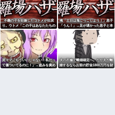
プレス持ち上げる姿披露
と弟だと言う。「じゃあ携帯見
せて」『え？』え？じゃねーし
ちいかわ作者さん、総額30億
ｗ で、なんだかんだで結局俺の
超の大豪邸を建てるｗｗｗｗｗ
方が間男だったｗ
ｗｗｗｗｗｗｗｗｗｗｗｗｗｗ
好きになってはいけない人を
【画像】居酒屋さん、6人で長
不義の子を妊娠したコトメが出戻
俺「土日は鬼ごっこしよう！」息子
好きになったんだが
居して会計4939円しか使わない
り。ウトメ「この子はあなたたちの
「うん！」→足が遅かった息子と本
客にお気持ち表明してしまう←
帰省した私（29歳事務職）
コレどっちが悪いん
「ハンバーグ食べたい」→オカ
子として育てて」旦那「ありがと
気で遊び続けた10年後…
や？？？？？？
ン「ハンバーグに唐揚げサラダ
う」私「勝手に決めないで！」→修
と手作りコーンスープ添えた
マックの招待券を使おうとし
で！」なぜ実家の母親は子供が
羅場になり…
たら店員に番号を聞かれた。激
30歳になっても「高校生運動部
怒した僕は「どうしてくれんね
レベルのガッツリ飯」を作って
ん！！！無料券よこせ
しまうのか？
や！！！！」と怒鳴って…
ヘンタイがいたんだけど兄貴
マンションの隣人「盗聴器が
泥ママ「もういいじゃない！私だっ
夫の不倫で離婚確定へ。だが夫が離
じゃないよね
見つかったの」私「まさかうち
て傷ついてるのに！」→盗みを責め
婚するならお前の貯金1800万円を財
も？」→業者に調査を依頼した
【悲報】俺の行為人生があと5
ら、犯人の正体まで見えてき
年wwwwその理由がこれ
られた泥ママがまさかの被害者アピ
産分与しろ」と言い出した
て…
病院の待合室で子供がドタバ
ール。その言い分に周囲から笑いが
単身赴任のはずの旦那の荷物
タ走ってギャーギャー騒いでて
漏れてしまい…
が家を占領してる。単身赴任で
も親はスマホポチポチか談笑で
ほとんど帰らない癖に...
放置
年収1500万の父が退職。父
パスポートを発行する仕事
「退職金も渡したよな？」母
PTA会長「PTA参加拒否した親
「貯金なんてないよー」父「全
へ最終警告。こうなってもい
部なくなったの！？」→予想外
い？」
の返事に家族騒然となり…
こども園から孫が怪我した迎
ミスドで隣の席の女性二人の
えにと連絡あり。石をどかして
会話が聞こえてきた。その内容