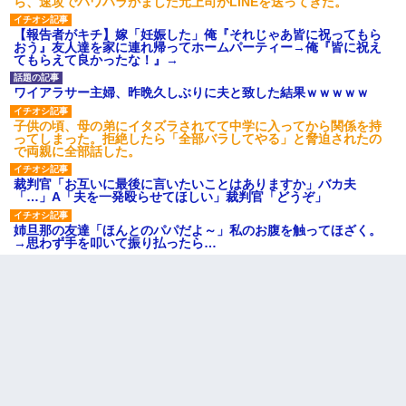
ら、速攻でパワハラかました元上司がLINEを送ってきた。
【報告者がキチ】嫁「妊娠した」俺『それじゃあ皆に祝ってもら
おう』友人達を家に連れ帰ってホームパーティー→俺『皆に祝え
てもらえて良かったな！』→
ワイアラサー主婦、昨晩久しぶりに夫と致した結果ｗｗｗｗｗ
子供の頃、母の弟にイタズラされてて中学に入ってから関係を持
ってしまった。拒絶したら「全部バラしてやる」と脅迫されたの
で両親に全部話した。
裁判官「お互いに最後に言いたいことはありますか」バカ夫
「…」A「夫を一発殴らせてほしい」裁判官「どうぞ」
姉旦那の友達「ほんとのパパだよ～」私のお腹を触ってほざく。
→思わず手を叩いて振り払ったら…