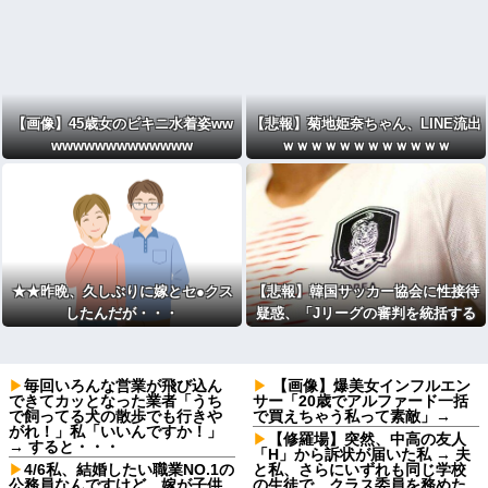
【画像】45歳女のビキニ水着姿ww
【悲報】菊地姫奈ちゃん、LINE流出
wwwwwwwwwwwww
ｗｗｗｗｗｗｗｗｗｗｗｗ
★★昨晩、久しぶりに嫁とセ●クス
【悲報】韓国サッカー協会に性接待
したんだが・・・
疑惑、「Jリーグの審判を統括する
人物」も含まれると報道
毎回いろんな営業が飛び込ん
【画像】爆美女インフルエン
できてカッとなった業者「うち
サー「20歳でアルファード一括
で飼ってる犬の散歩でも行きや
で買えちゃう私って素敵」→
がれ！」私「いいんですか！」
【修羅場】突然、中高の友人
→ すると・・・
「H」から訴状が届いた私 → 夫
4/6私、結婚したい職業NO.1の
と私、さらにいずれも同じ学校
公務員なんですけど、嫁が子供
の生徒で、クラス委員を務めた