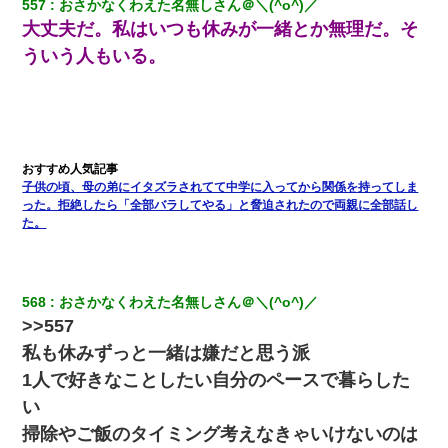
我が家のガレージに見知らぬ車。俺「もしもし、玄関にもシャッ
557
おさかなくわえた名無しさん＠＼(^o^)／
ターリモコンあるだろ？DOWNのボタン押してｗ」→ 待つこと１
大丈夫だ。私はいつも休みが一緒とか無理だ。そ
時間弱・・・
ういう人もいる。
「パワハラを受けたから思い切って転職した」とSNSで呟いた
ら、速攻でパワハラかました元上司がLINEを送ってきた。
小学生の妹が20代の弟とチューしてるのに、見て見ぬふりの親を
見てから実家を出た。それから15年、妹が弟の子を妊娠したらし
くもう堕胎できない月なんだと母から連絡がきた…｜生活｜ワロ
子供の頃、母の弟にイタズラされてて中学に入ってから関係を持ってしま
タあんてな
った。拒絶したら「全部バラしてやる」と脅迫されたので両親に全部話し
た。
嫁に不倫されたから嫁と不倫相手に1000万の慰謝料請求した
私は家が貧しくて、手に職をつけようと看護師になった。だけど
568
おさかなくわえた名無しさん＠＼(^o^)／
卒業を控えた年の1月末、車にひかれて看護師になれなくなった。
>>557
私も休みずっと一緒は嫌だと思う派
アパートのドアに『ハンザイ者！この人はさいあくの人です』と
張り紙が！大家「面倒はごめんだよ」私「はあ」→警察に行き、
1人で好きなことしたい自分のペースで暮らした
見回りで犯人が捕まったが、それが…｜生活｜ヌルポあんてな
い
掃除やご飯のタイミング考えなきゃいけないのは
【不幸な結婚式】新郎親族「ブスのくせにドレスなんか着ちゃっ