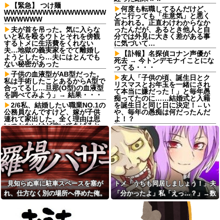
【緊急】 つけ麺
何度も転職してるんだけど、
WWWWWWWWWWWWWWWW
どこ行っても「生意気」と悪く
WWWWWW
言われる。正直わけわからなか
夫が首を吊った。気に入らな
ったんだが、あるとき他人と自
いと私を殴るウトとそれを傍観
分では外見に大きく差がある事
するトメに生活費をくれない
に気づいて…
夫…地獄の義実家をでて離婚し
【訃報】名探偵コナン声優が
ようとしたら…夫にはとんでも
死去 → 今トンデモナイことにな
ない秘密があった
ってる・・・
子供の血液型がAB型だった。
友人「子供の頃、誕生日とク
私は手術したことあるからA型で
リスマスとお年玉を一緒にされ
合ってるし…旦那(O型)の血液型
て本当に嫌だった！」と毎年愚
を調べてみよう」→ 結果・・・
痴ってたのに……結婚式と入籍
2/6私、結婚したい職業NO.1の
を誕生日と同じ日に決定！←い
公務員なんですけど、嫁が子供
や、毎年の愚痴は何だったんだ
連れて家出した。全く理由は思
よ！？
いつかないけど強いてあげると
イラン最高指導者のモジタバ
すれば母のせいかもしれない。
師が危篤「いつ死亡してもおか
嫁のせいでアトピー悪化しそう
しくない」…イラン大統領「意
→
思疎通はかなり難しい」！他
義弟嫁「先生の資格あるなら
離婚調停中のトメ発言「躾の
子どもを教えて！」私「何度も
なってない嫁に虐げられる息子
言うけど無理です」→断っても
が可哀想で可哀想で。私達夫婦
しつこく食い下がられて…
は夜も眠れず主人は心臓病で倒
見知らぬ車に駐車スペースを塞が
トメ「うちも同居しましょう！」夫
トメ「うちも同居しましょ
れた。嫁子はヒトゴロシだ。逮
れ、仕方なく別の場所へ停めた俺。
「分かったよ」私「えっ…？」→数
う！」夫「分かったよ」私「え
捕して欲しい」
っ…？」→数カ月後、夫が笑顔
気づけばパトカーまで来る騒ぎにな
カ月後、夫が笑顔で語った同居計画
トメ「お腹の子は孫と認めな
で語った同居計画の中身にトメ
い！」とイキるクソトメに父親
って…
の中身にトメ絶句…
絶句…
不明のコトメ子を引き合いに出