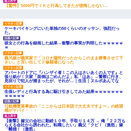
【驚愕】5000円でＪＫと行為してきたが後悔しかない…
ケーキバイキングにいた単独の50くらいのオッサン、強烈だっ
た。
彼女との行為を録画した結果→衝撃の事実が判明したｗｗｗｗｗ
ｗ
義兄嫁が義実家で「コロナ陽性だったからこのまま療養させて下
さい」と言い出してド修羅場になった
アパートのドアに『ハンザイ者！この人はさいあくの人です』と
張り紙が！大家「面倒はごめんだよ」私「はあ」→警察に行き、
見回りで犯人が捕まったが、それが…｜生活｜ヌルポあんてな
生保レディと行為する為に駆け引きしてみた結果ｗｗｗｗｗｗｗ
ｗｗｗｗｗ
日航機墜落事故の「ここからは日本語で大丈夫ですよ〜」の絶望
感がヤバイ・・・
【衝撃】嫁父の会社に勤続１０年、手取り１４万 → 俺「２２万も
らえる会社から誘われた。転職したい」義父「クビ！（激怒」嫁
「離婚！（激怒」