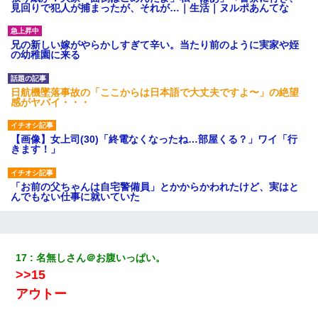
見回りで犯人が捕まったが、それが…｜生活｜ヌルポあんてな
兄の新しい嫁がやらかしすぎて辛い。当たり前のように実家や姪
の幼稚園に来る
日航機墜落事故の「ここからは日本語で大丈夫ですよ〜」の絶望
感がヤバイ・・・
【画像】女上司(30)「終電なくなったね…部屋くる？」ワイ「行
きます！」
「お前の父ちゃんは自宅警備員」とかからかわれたけど、実はと
んでもない仕事に就いていた
【復讐】義兄嫁「生活費、足りない分を貸してほしい」私「貸す
わけないでしょｗｗｗｗ」→ 理由を話したら泣き出して・・私
（あまりにも希望通り）
17
名無しさん＠お腹いっぱい。
>>15
全く親しくないママ友Aから突然「飲み会しよう」と誘われたがお
アウトー
断りした。後日Aの企みを知ってゾッとするやら腹立つやら！