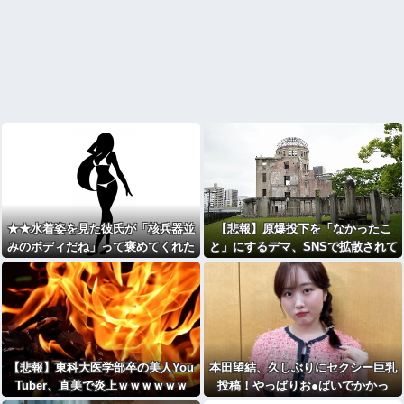
★★水着姿を見た彼氏が「核兵器並
【悲報】原爆投下を「なかったこ
みのボディだね」って褒めてくれた
と」にするデマ、SNSで拡散されて
(´；ω；｀)
しまう
【悲報】東科大医学部卒の美人You
本田望結、久しぶりにセクシー巨乳
Tuber、直美で炎上ｗｗｗｗｗｗ
投稿！やっぱりお●ぱいでかかっ
た！