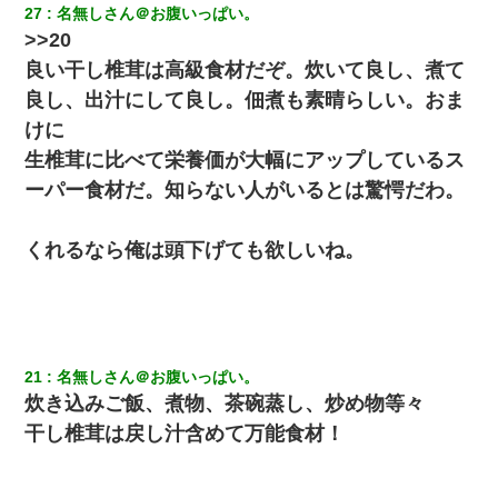
ら・・・
27
名無しさん＠お腹いっぱい。
>>20
【クズ】昔、兄がお見合いして「ブスすぎｗｗｗ」と断った女性
良い干し椎茸は高級食材だぞ。炊いて良し、煮て
が、兄の同級生と結婚。それを知った兄は荒れ狂い、｢嫁さん、俺
のお古ですが気分はどう？」とメールを送った→
良し、出汁にして良し。佃煮も素晴らしい。おま
けに
[緊急]ベロベロの女に声をかけて行為してきた結果
生椎茸に比べて栄養価が大幅にアップしているス
ーパー食材だ。知らない人がいるとは驚愕だわ。
クラスで一人無口で誰とも話さない男子がいた。→修学旅行に来
なかったその男子に女子達がお土産を渡した。5分後…
くれるなら俺は頭下げても欲しいね。
義兄嫁が義実家で「コロナ陽性だったからこのまま療養させて下
さい」と言い出してド修羅場になった
医者「糖尿病で余命1年です」 ワイ「知らんわｗどうせ死ぬなら
食べる量増やすわｗ」→結果ｗｗｗｗｗ
21
名無しさん＠お腹いっぱい。
炊き込みご飯、煮物、茶碗蒸し、炒め物等々
【衝撃】職場に入って来た綺麗な新人さんに職場を案内すること
干し椎茸は戻し汁含めて万能食材！
に → 新人「ドンッ！」私「！？」→ 突然、突き飛ばされて左手
の甲を踏みつけられて…