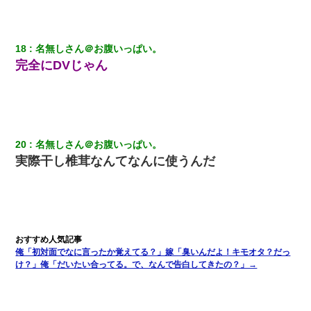
っ」私『使った貯金はあげるから』→すると…
見合いにて。嫁「はじめまして」俺「失礼ですが○○さんご本人で
18
名無しさん＠お腹いっぱい。
すか？」
完全にDVじゃん
【衝撃】女友達から行為中に告白されてOKした結果
嫁が弁護士を連れてきて「悪いと思うなら慰謝料を払って離婚し
ろ」→ 俺「完全に恐喝になってますね」「お前、これが詐欺だっ
20
名無しさん＠お腹いっぱい。
て知ってる？」
実際干し椎茸なんてなんに使うんだ
上司「何なの、この書類！！」私「あの‥」上司「今は私が話し
てるの！」私「ですから」上司「黙って聞きなさい！」私「それ
は」上司「言い訳しない！」→結果ｗｗｗｗｗ
新築の家で。クラクラするくらいの「白粉の匂い」が鼻につくも
嫁＆娘「そんな匂いしない…」ある日、友人奥「素敵なアンティ
俺「初対面でなに言ったか覚えてる？」嫁「臭いんだよ！キモオタ？だっ
ークですね！」俺（！？）
け？」俺「だいたい合ってる。で、なんで告白してきたの？」→
彼女(美人女医)にネックレスをプレゼント。「こんな安物を渡すく
らいなら、渡さないほうがマシだからね」→ ６０万したと話した