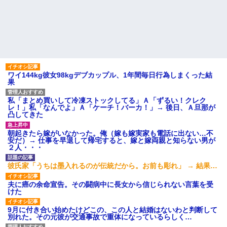
ワイ144kg彼女98kgデブカップル、1年間毎日行為しまくった結
果
私「まとめ買いして冷凍ストックしてる」Ａ「ずるい！クレク
レ！」私「なんでよ」Ａ「ケーチ！バーカ！」→ 後日、Ａ旦那が
凸してきた
朝起きたら嫁がいなかった。俺（嫁も嫁実家も電話に出ない…不
安だ）→ 仕事を早退して帰宅すると、嫁と嫁両親と知らない男が
２人・・・
彼氏家「うちは墨入れるのが伝統だから。お前も彫れ」 → 結果…
夫に癌の余命宣告。その闘病中に長女から信じられない言葉を受
けた
9月に付き合い始めたけどこの、この人と結婚はないわと判断して
別れた。その元彼が交通事故で重体になっているらしく…