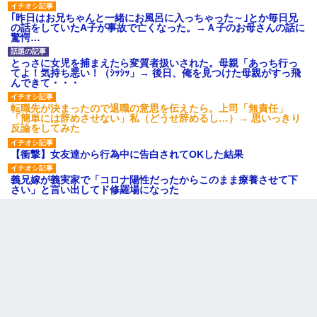
｢昨日はお兄ちゃんと一緒にお風呂に入っちゃった～｣とか毎日兄
の話をしていたA子が事故で亡くなった。→Ａ子のお母さんの話に
驚愕…
とっさに女児を捕まえたら変質者扱いされた。母親「あっち行っ
てよ！気持ち悪い！（ｼｯｼｯ」→ 後日、俺を見つけた母親がすっ飛
んできて・・・
転職先が決まったので退職の意思を伝えたら。上司「無責任」
「簡単には辞めさせない」私（どうせ辞めるし…）→ 思いっきり
反論をしてみた
【衝撃】女友達から行為中に告白されてOKした結果
義兄嫁が義実家で「コロナ陽性だったからこのまま療養させて下
さい」と言い出してド修羅場になった