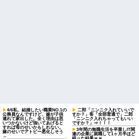
4/6私、結婚したい職業NO.1の
二郎「ニンニク入れていいで
公務員なんですけど、嫁が子供
すか？」客「全部普通で」二郎
連れて家出した。全く理由は思
「ニンニク入れちゃってもいい
いつかないけど強いてあげると
ですか？」⇒！！！
すれば母のせいかもしれない。
3年間の無職生活を卒業しIT関
嫁のせいでアトピー悪化しそう
連の企業に就職して1ヶ月半ほど
→
経った結果ｗｗ