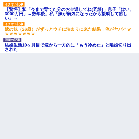
【驚愕】私「今まで育てた分のお金返してね(冗談)」息子「はい、
3000万円」→数年後。私「妹が病気になったから援助して欲し
い」→
嫁の妹（26歳）がずっとウチに泊まりに来た結果→俺がヤバイｗ
ｗｗｗｗｗｗｗ
結婚生活10ヶ月目で嫁から一方的に「もう冷めた」と離婚切り出
された