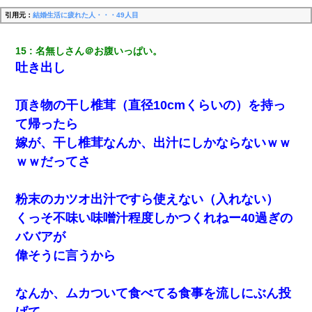
引用元：
結婚生活に疲れた人・・・49人目
15
名無しさん＠お腹いっぱい。
吐き出し
頂き物の干し椎茸（直径10cmくらいの）を持っ
て帰ったら
嫁が、干し椎茸なんか、出汁にしかならないｗｗ
ｗｗだってさ
粉末のカツオ出汁ですら使えない（入れない）
くっそ不味い味噌汁程度しかつくれねー40過ぎの
ババアが
偉そうに言うから
なんか、ムカついて食べてる食事を流しにぶん投
げて