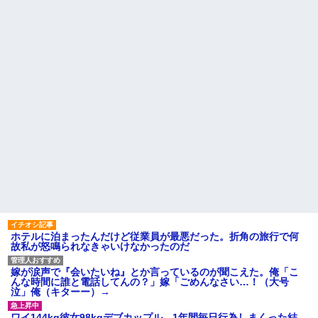
縁を切る」夫「それで俺が困る
【愕然】嫁の浮気相手がまさ
ことって何？」義父「お前には
かの同性で俺の対応に困惑なん
財産を残さん！！」夫「財産...
だが？
【大炎上】 ふつうの日本人、
「『きれいに書きなさい』と
ガチで滅びそう…
言ってもきれいに書いてくれな
義兄嫁が「自己破産になる。
い」って、それ自体毒親の言う
アンタのせいだ」と電話を寄越
常套句だろ
した。夫が確認すると借金は判
日頃からセクハラ三昧で毎回
明分だけで500万円。ブランドバ
周囲に〆られても反省しないウ
ッグや時計をカードで買いサ...
トに、とうとう後ろから抱きつ
ハードオフに売っていた4万
かれて胸を掴まれた → 私は肘で
4000円のフィギュアがヤバすぎ
ウトの腹を思い切りどついて、○
るｗｗｗｗｗｗ「こんな高い
玉あたりを蹴飛ばし…
の？ｗｗ」「逆に超安い」
「仕事にあぶれたから雇って
私「ちょっと、人の家の金庫
ほしい、なんでもする」とキチ
触らないでよ！」キチママ『そ
ママがやってきた
こに金庫があったから、開けて
実家に住んでる兄から「盆に
みようとしただけ☆』義兄「泥
泊まりに来るなら嫁と子供に菓
は出てけ！二度と来るな！」結
子のひとつでも持ってきてよ」
果・・・
って言われた。自分の実家に帰
私「初めて飲む味だけどなん
るのに手土産なんて考えたこと
ホテルに泊まったんだけど従業員が最悪だった。折角の旅行で何
のお茶？」彼「ちっ！」私「」
なかった…
故私が怒鳴られなきゃいけなかったのだ
【GIF】JSのカンチョーワロ
主な税金の成り立ちを調べて
タ
みたよ
嫁が涙声で『会いたいね』とか言っているのが聞こえた。俺「こ
後続車にクラクションを鳴ら
んな時間に誰と電話してんの？」嫁「ごめんなさい…！（大号
され彼氏が逆切れ。「何クラク
泣」俺（キターー）→
ション鳴らしてんだ！降りてこ
いよ！」と怒鳴りだし...
ワイ144kg彼女98kgデブカップル、1年間毎日行為しまくった結