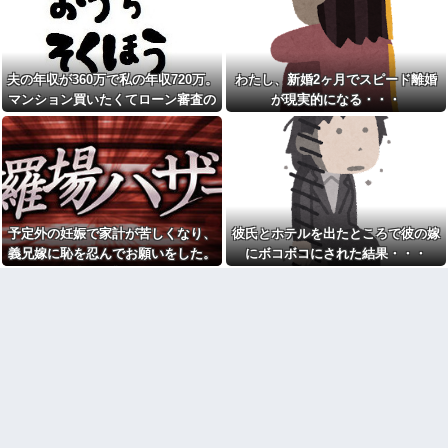
お年寄りの先生が毎日おやつ
した私。トメ「米軍の血筋
くれる激安の寺子屋タイプの塾
よ！」私「〇〇じゃないです
に行ってる
か」←得体の知れない〜はお前
（コトメ）のところだろｗ
俺の彼女が実家に帰省。つい
でに「お見合い」してたことが
「これを肯定的に書くとか頭
夫の年収が360万で私の年収720万。
わたし、新婚2ヶ月でスピード離婚
発覚した
がどうかしてるのか？」と某メ
マンション買いたくてローン審査の
が現実的になる・・・
ディアの焚書称賛記事にツッコ
付き合っていない男子に家に
ミ殺到、自分で本屋を作るとか
用紙書こうとしたら、夫が自分の年
泊まらないかと誘われた。無理
そういう話かと思ったら……
だと断ったら「じゃあ付き合お
収欄に720万円って記入しやがった
うよ」と返されて…
【悲報】ジャンポケ斉藤の
妻、夫の求刑7年の翌日に
日産e-power、無給油で
Instagram更新「スパイダーマン
1980km走行しギネス記録を達
楽しすぎた！」
成！→山頂から下ってるだけで
した…
1月出産の私に「クリスマス挙
式に来い！」と迫るコトメ＆ウ
予定外の妊娠で家計が苦しくなり、
彼氏とホテルを出たところで彼の嫁
イーロン・マスク「中国のロ
ト。正産期だと説明するも「予
ボットはデタラメで遠隔操作し
義兄嫁に恥を忍んでお願いをした。
にボコボコにされた結果・・・
定日まで1ヶ月あるだろ！」味方
てるだけ」
ゼロの夫と冷え切った家庭の末
その返事が予想外すぎて…
チー牛「デブの事豚丼って呼
路←命より妹を優先する夫とは
ぼうぜ！」←これが流行らなか
離婚一択
った理由
無整形なのに大人になって顔
【悲報】「美人すぎる県警本
が変わった人。
部長」失職ｗｗｗｗｗｗｗｗｗ
【議論】儒教「年上を敬え、
【衝撃】葬儀屋「火葬プラン
目上に逆らうな、秩序を守れ」
はどうなさいますか？」ワイ喪
←これが東アジアに残したもの
主「直葬で(即答)」→結果ァw w
こそこそメールする旦那が怪
w w w w w w w w
しい。週に２日くらいは会社の
義父「嫁にたぶらかされたん
人と、という名目で飲み会に行
だろうが、目を覚まさなければ
っていて...