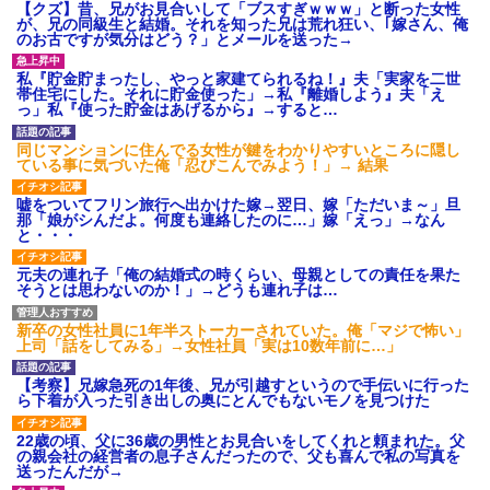
【クズ】昔、兄がお見合いして「ブスすぎｗｗｗ」と断った女性
が、兄の同級生と結婚。それを知った兄は荒れ狂い、｢嫁さん、俺
のお古ですが気分はどう？」とメールを送った→
私『貯金貯まったし、やっと家建てられるね！』夫「実家を二世
帯住宅にした。それに貯金使った」→私『離婚しよう』夫「え
っ」私『使った貯金はあげるから』→すると…
同じマンションに住んでる女性が鍵をわかりやすいところに隠し
ている事に気づいた俺「忍びこんでみよう！」→ 結果
嘘をついてフリン旅行へ出かけた嫁→翌日、嫁「ただいま～」旦
那「娘がシんだよ。何度も連絡したのに…」嫁「えっ」→なん
と・・・
元夫の連れ子「俺の結婚式の時くらい、母親としての責任を果た
そうとは思わないのか！」→どうも連れ子は…
新卒の女性社員に1年半ストーカーされていた。俺「マジで怖い」
上司「話をしてみる」→女性社員「実は10数年前に…」
【考察】兄嫁急死の1年後、兄が引越すというので手伝いに行った
ら下着が入った引き出しの奥にとんでもないモノを見つけた
22歳の頃、父に36歳の男性とお見合いをしてくれと頼まれた。父
の親会社の経営者の息子さんだったので、父も喜んで私の写真を
送ったんだが→