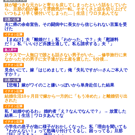
妹が嘘つきな元カレと寄りを戻してしまったという話をしていた
ら、旦那の顔が曇って雰囲気が一転。そそくさと話を切り上げて
いつもより早く寝付いてしまった…｜生活｜ワロタあんてな
夫に癌の余命宣告。その闘病中に長女から信じられない言葉を受
けた
【まぬけ】夫「離婚だ！」私「わかった。で？」夫「慰謝料
だ！」私「いいけど弁護士通して。私も請求する」夫「」
クラスで一人無口で誰とも話さない男子がいた。→修学旅行に来
なかったその男子に女子達がお土産を渡した。5分後…
見合いにて。嫁「はじめまして」俺「失礼ですが○○さんご本人で
すか？」
【悲報】嫁がワイのこと嫌いっぽいから単身赴任した結果
結婚生活10ヶ月目で嫁から一方的に「もう冷めた」と離婚切り出
された
私「結婚やめるわ」 婚約者「え？なんでなんで？」 → 放置した
結果…｜生活｜ワロタあんてな
小学生の息子が急に様子がおかしくなった。私「理由を聞いても
『わかんない！』って怒鳴り付けてくるし、困っってる」旦那
「話してみるよ」→ 後日・・・