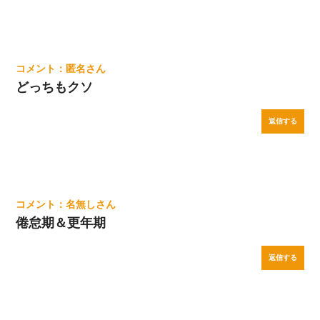
匿名
どっちもクソ
返信する
名無し
倦怠期＆更年期
返信する