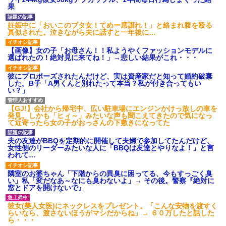
【衝撃】報酬100万円超の治験
果
募集がこちらｗｗｗｗｗ(※画像
あり)
妊娠中に「おいこのブタ女！てめー席譲れ！」と絡まれ腹を殴る
【ネット騒然】惨殺されたタ
真似された。泣きながら夫に話すと一年後に…
ワマン頂き女子のこの動画、す
げえええええｗｗｗｗｗｗｗｗ
【画像】女の子「お母さん！！私ようやくファッションモデルに
ｗｗｗ
選ばれたの！絶対見に来てね！」→悲しい結果がこれ・・・
【愕然】白のクラウン俺氏、
高速道路左車線を制限速度で走
彼にプロポーズされたんだけど、実は資産家だと知って婚約破棄
った結果wwwwwwwwwwww
した。B子「A男くんと別れたって本当？私が付き合ってもい
百年の恋12-899 食べた量を
い？」
張り合ってくる
【悲報】佐藤輝明・・・２軍
【GJ!】会社から帰宅中、広い駐車場にエンジンかけっ放しの車を
でも盛大にやらかす←あまり悲
発見。しかも「ヒィ～」みたいな声も聞こえてきたので気になっ
しませないでくれ
て近寄ったら女の子がおっさんの下敷きになってた
夫の友達がBBQを定期的に開催して夫婦で参加してたんだけど、
女性側のリーダーみたいな人に「BBQは友達とやりなよ！」と言
われて…
隣室のお婆ちゃん「下階からの異臭に困ってる、今もすっごく臭
い」私「変だなあ～なにも臭わないよ」→ その後。警察『絶対に
窓とドアを開けないで』
彼女(美人女医)にネックレスをプレゼント。「こんな安物を渡すく
らいなら、渡さないほうがマシだからね」→ ６０万したと話した
ら・・・