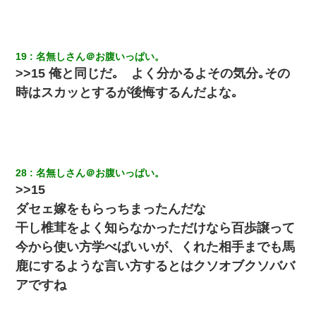
「パワハラを受けたから思い切って転職した」とSNSで呟いた
ら、速攻でパワハラかました元上司がLINEを送ってきた。
19
名無しさん＠お腹いっぱい。
生保レディと行為する為に駆け引きしてみた結果ｗｗｗｗｗｗｗ
>>15 俺と同じだ｡ よく分かるよその気分｡その
ｗｗｗｗｗ
時はスカッとするが後悔するんだよな｡
隣室のお婆ちゃん「下階からの異臭に困ってる、今もすっごく臭
い」私「変だなあ～なにも臭わないよ」→ その後。警察『絶対に
窓とドアを開けないで』
妻が亡くなったんだけど正直ガチで嬉しい
28
名無しさん＠お腹いっぱい。
>>15
ダセェ嫁をもらっちまったんだな
13歳娘が元嫁のところから逃げてきた。どう扱ったらいいのかわ
からない
干し椎茸をよく知らなかっただけなら百歩譲って
今から使い方学べばいいが、くれた相手までも馬
彼女にプロポーズしてOK貰った俺、告げられた結婚条件にブチ切
鹿にするような言い方するとはクソオブクソババ
れて無事婚約破棄・・・
アですね
私『貯金貯まったし、やっと家建てられるね！』夫「実家を二世
帯住宅にした。それに貯金使った」→私『離婚しよう』夫「え