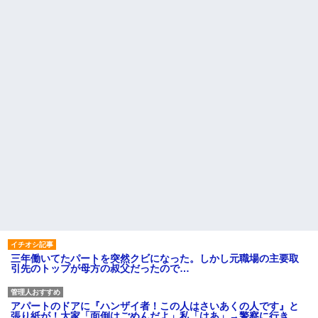
三年働いてたパートを突然クビになった。しかし元職場の主要取
引先のトップが母方の叔父だったので…
アパートのドアに『ハンザイ者！この人はさいあくの人です』と
張り紙が！大家「面倒はごめんだよ」私「はあ」→警察に行き、