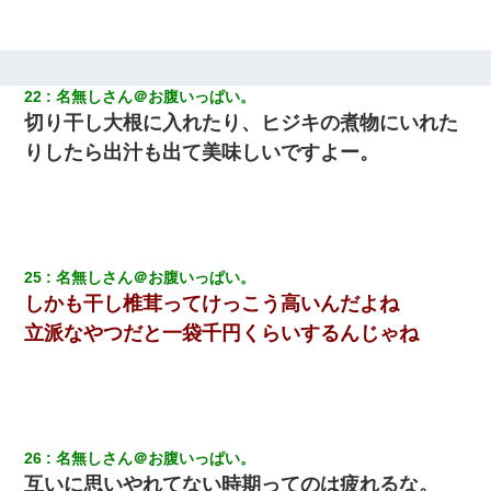
今日夫の実家に泊ったんだけど、朝起きたら股間がなんかモッコ
リしてた
彼にプロポーズされたんだけど、実は資産家だと知って婚約破棄
22
名無しさん＠お腹いっぱい。
した。B子「A男くんと別れたって本当？私が付き合ってもい
切り干し大根に入れたり、ヒジキの煮物にいれた
い？」
りしたら出汁も出て美味しいですよー。
ワイ144kg彼女98kgデブカップル、1年間毎日行為しまくった結
果
【身体で払わせて】女友達「ごめん、何も言わずにお金貸してく
ださい……」俺「いいよ！いくら？」女友達「10万円ぐら
25
名無しさん＠お腹いっぱい。
い……」俺「ほい！10万！」→
しかも干し椎茸ってけっこう高いんだよね
立派なやつだと一袋千円くらいするんじゃね
夫に癌の余命宣告。その闘病中に長女から信じられない言葉を受
けた
高1のとき男に襲われ、不妊の叔母に頼まれて出産。→叔母夫婦が
養子縁組してアメリカに子供を連れ帰った。→9・11で叔母夫婦が
亡くなってしまい…
26
名無しさん＠お腹いっぱい。
互いに思いやれてない時期ってのは疲れるな。