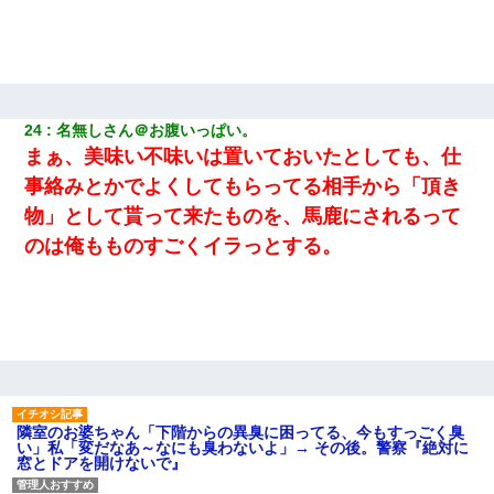
日曜日、会社の窓を見ると同僚の姿。俺（あれ？ディズニーシー
じゃ？）→俺電話「今何してんの？」同僚「シーで並んでるこ
と！」俺「会社にいない？」→次の瞬間、すごい鳥肌が立った
24
名無しさん＠お腹いっぱい。
まぁ、美味い不味いは置いておいたとしても、仕
事絡みとかでよくしてもらってる相手から「頂き
物」として貰って来たものを、馬鹿にされるって
のは俺もものすごくイラっとする。
隣室のお婆ちゃん「下階からの異臭に困ってる、今もすっごく臭
い」私「変だなあ～なにも臭わないよ」→ その後。警察『絶対に
窓とドアを開けないで』