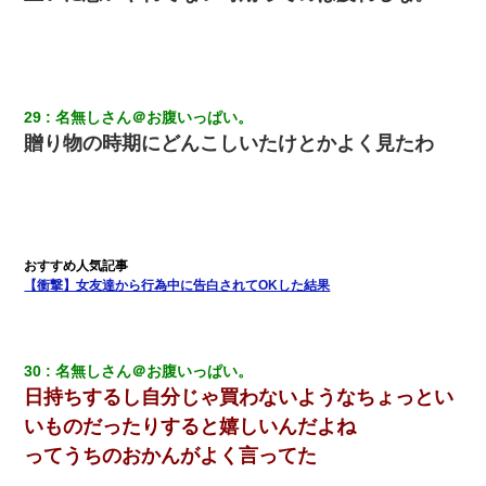
10年ほど前、息子がまだ年中だった時に離婚したんだけど、一昨
年の暮れに突然息子が職場を訪ねてきた。
とっさに女児を捕まえたら変質者扱いされた。母親「あっち行っ
てよ！気持ち悪い！（ｼｯｼｯ」→ 後日、俺を見つけた母親がすっ飛
んできて・・・
29
名無しさん＠お腹いっぱい。
贈り物の時期にどんこしいたけとかよく見たわ
新卒の女性社員に1年半ストーカーされていた。俺「マジで怖い」
上司「話をしてみる」→女性社員「実は10数年前に…」
【GJ!】会社から帰宅中、広い駐車場にエンジンかけっ放しの車を
発見。しかも「ヒィ～」みたいな声も聞こえてきたので気になっ
て近寄ったら女の子がおっさんの下敷きになってた
【衝撃】女友達から行為中に告白されてOKした結果
【唖然】帰宅したら旦那のスポーツカーが消えていた。警察『目
立つし、すぐ見つかるかもしれません』→ 数時間後・・警察『××
さんご存じですか？』
30
名無しさん＠お腹いっぱい。
日持ちするし自分じゃ買わないようなちょっとい
出張中の旦那から『フリンしやがって、このクズ』と電話が。私
いものだったりすると嬉しいんだよね
「本当に家まで来たの？証拠は？」旦那「俺の言葉が信じられな
いのか！」→ 離婚後
ってうちのおかんがよく言ってた