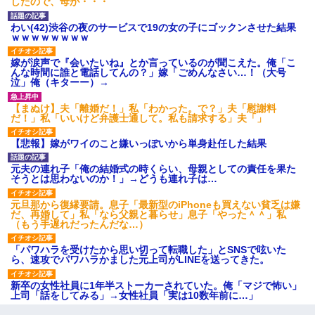
したので、母が・・・
わい(42)渋谷の夜のサービスで19の女の子にゴックンさせた結果
ｗｗｗｗｗｗｗｗ
嫁が涙声で『会いたいね』とか言っているのが聞こえた。俺「こ
んな時間に誰と電話してんの？」嫁「ごめんなさい…！（大号
泣」俺（キターー）→
【まぬけ】夫「離婚だ！」私「わかった。で？」夫「慰謝料
だ！」私「いいけど弁護士通して。私も請求する」夫「」
【悲報】嫁がワイのこと嫌いっぽいから単身赴任した結果
元夫の連れ子「俺の結婚式の時くらい、母親としての責任を果た
そうとは思わないのか！」→どうも連れ子は…
元旦那から復縁要請。息子「最新型のiPhoneも買えない貧乏は嫌
だ、再婚して」私「なら父親と暮らせ」息子「やった＾＾」私
（もう手遅れだったんだな…）
「パワハラを受けたから思い切って転職した」とSNSで呟いた
ら、速攻でパワハラかました元上司がLINEを送ってきた。
新卒の女性社員に1年半ストーカーされていた。俺「マジで怖い」
上司「話をしてみる」→女性社員「実は10数年前に…」