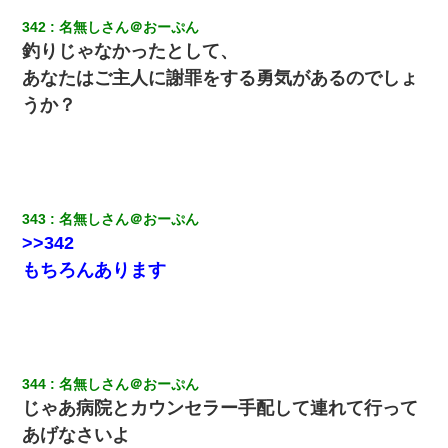
【身体で払わせて】女友達「ごめん、何も言わずにお金貸してく
342
名無しさん＠おーぷん
ださい……」俺「いいよ！いくら？」女友達「10万円ぐら
釣りじゃなかったとして、
い……」俺「ほい！10万！」→
あなたはご主人に謝罪をする勇気があるのでしょ
うか？
婚活パーティーでよく会う美女がいた。こんな完璧な容姿を持っ
てしても結婚て難しいんだなぁ…と思ってた
結婚生活10ヶ月目で嫁から一方的に「もう冷めた」と離婚切り出
された
343
名無しさん＠おーぷん
父親がくも膜下出血で突然ﾀﾋ。→母の貯金が0なことが判明。→母
>>342
「私を家に置いてほしい、どうか見捨てないで(土下座」俺・嫁
「…」
もちろんあります
生保レディと行為する為に駆け引きしてみた結果ｗｗｗｗｗｗｗ
ｗｗｗｗｗ
344
名無しさん＠おーぷん
昨日37歳のおばさんと行為したんだけどめちゃくちゃだった
じゃあ病院とカウンセラー手配して連れて行って
あげなさいよ
ずっとニートだと思ってた同居の義弟が投資で旦那より稼いでる