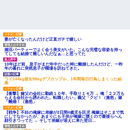
【画像】令和最新版のあのち
ｗｗｗｗｗｗ
ゃん、可愛過ぎてワイらにブッ
コトメの結婚式で、知らない
刺さりまくりw w w w w w
間にお祝いの歌を弾き語りする
ワイの妻(35)、町内会の掃除か
事になってた
ら汗だくで帰宅ｗｗｗｗｗｗ
旦那の同僚女が旦那の元カ
ハードオフに売っていた4万
ノ。なのにしょっちゅうペアで
4000円のフィギュアがヤバすぎ
仕事してて遅くまで残業したり
るｗｗｗｗｗｗ「こんな高い
二人で出張に行ったり。なんで
の？ｗｗ」「逆に超安い」
「今度の出張は一人で行く」っ
妻が亡くなったんだけど正直ガチで嬉しい
て嘘つくのかな
私「ちょっと、人の家の金庫
触らないでよ！」キチママ『そ
休んだ翌日、先輩パートに申
婚活パーティーでよく会う美女がいた。こんな完璧な容姿を持っ
こに金庫があったから、開けて
し送りあるかと確認したらいき
てしても結婚て難しいんだなぁ…と思ってた
みようとしただけ☆』義兄「泥
なりキレられた。このパートの
は出てけ！二度と来るな！」結
性格悪くないか？
果・・・
10年ほど前、息子がまだ年中だった時に離婚したんだけど、一昨
【速報】専門家「イオンモー
年の暮れに突然息子が職場を訪ねてきた。
私「初めて飲む味だけどなん
ル熊本の爆心地に”こんなも
のお茶？」彼「ちっ！」私「」
の”があったんだけど…」
ワイ144kg彼女98kgデブカップル、1年間毎日行為しまくった結
【GIF】JSのカンチョーワロ
主な税金の成り立ちを調べて
果
タ
みたよ
後続車にクラクションを鳴ら
【衝撃】嫁父の会社に勤続１０年、手取り１４万 → 俺「２２万も
され彼氏が逆切れ。「何クラク
らえる会社から誘われた。転職したい」義父「クビ！（激怒」嫁
ション鳴らしてんだ！降りてこ
「離婚！（激怒」
いよ！」と怒鳴りだし...
【衝撃】報酬100万円超の治験
【戦争】不妊の俺嫁に弟嫁が2日間4歳児を託児 俺嫁はそこまで気
募集がこちらｗｗｗｗｗ(※画像
にしてなかったが、あまりにも子供が俺嫁に懐くので最後らへん
あり)
顔引きつってた → そして弟嫁が迎えに来た翌日…
【ネット騒然】惨殺されたタ
ワマン頂き女子のこの動画、す