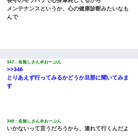
長年のモラハラで心身摩耗してるから
メンテナンスというか、心の健康診断みたいなも
10年ほど前、息子がまだ年中だった時に離婚したんだけど、一昨
んで
年の暮れに突然息子が職場を訪ねてきた。
200万を貸したコウトから、追加で400万の申し込み、私「無理。
義弟より娘たちが大事」旦那「娘たちが成人したら別れよう」私
（は？）
彼にプロポーズされたんだけど、実は資産家だと知って婚約破棄
347
名無しさん＠おーぷん
した。B子「A男くんと別れたって本当？私が付き合ってもい
>>346
い？」
とりあえず行ってみるかどうか旦那に聞いてみま
上司「何なの、この書類！！」私「あの‥」上司「今は私が話し
す
てるの！」私「ですから」上司「黙って聞きなさい！」私「それ
は」上司「言い訳しない！」→結果ｗｗｗｗｗ
デパートの外商『私さんだと名乗る女が、ツケで宝石を買おうと
していて…』私「！？」→ 翌日。ママ友たちの様子が微妙におか
しくなり・・・
348
名無しさん＠おーぷん
いかないって言うだろうから、連れて行くんだよ
妻が亡くなったんだけど正直ガチで嬉しい