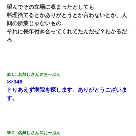
望んでその立場に収まったとしても
【まぬけ】夫「離婚だ！」私「わかった。で？」夫「慰謝料
料理捨てるとかありがとうとか言わないとか、人
だ！」私「いいけど弁護士通して。私も請求する」夫「」
間の所業じゃないもの
それに長年付き合ってくれてたんだぜ？わかるだ
友人「酒の勢いで女先輩をホテルに連れ込んだｗｗｗｗｗ」俺
「…」
ろ
17年飼っていた犬が亡くなった。鼻水垂らし嗚咽する私に、猫が
近づいて頭突きをしてきて…
嫁に不倫されたから嫁と不倫相手に1000万の慰謝料請求した
351
名無しさん＠おーぷん
>>348
とりあえず病院を探します。ありがとうございま
今日夫の実家に泊ったんだけど、朝起きたら股間がなんかモッコ
リしてた
す。
日航機墜落事故の「ここからは日本語で大丈夫ですよ〜」の絶望
感がヤバイ・・・
転職先が決まったので退職の意思を伝えたら。上司「無責任」
352
名無しさん＠おーぷん
「簡単には辞めさせない」私（どうせ辞めるし…）→ 思いっきり