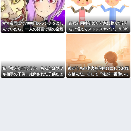
と穴の中に嫁がいて...
り
コネで中途採用された取引先
【復縁】20年越しの感動再
の息子、常識がないどころかガ
婚！嫁の涙のワケとは？ｗｗｗ
チヤバい奴
ｗ
離婚した元妻が突然失踪して
ママ友同士で7000円のランチを楽し
彼女と同棲初めたら家に物が5倍く
【ドン引き】嫁に介護押しつ
しまった。娘の母親でもある相
けてたら家追い出されて更地に
んでいたら、一人の発言で場の空気
らい増えてストレスヤバい。3LDK
手だから放っておけず連絡を探
された話…
すことに…
が凍りついた。その理由とは…
で余裕だろと思ってたけど全部埋め
妻の浮氣が発覚。俺「離婚
おばさんの一人旅
やがった
だ」妻の謝罪と子供の願いに根
【画像】アイドルのオフ会の
負けして再構築し、２週間後に
光景、レベチw w w w w w w w
また浮気。俺「今度こそ離婚
w w w
だ」妻「離婚するなら飛び降り
る！」俺「ご自由に＾＾」→結
【ファ！？】面接官「日本に
果
刀鍛冶は何人いるか推定してく
私「教えたげようか。あんたはウワ
彼がうちの老犬を仰向けにしてお腹
ださい」 俺「188人です」 面
【衝撃】同日の同時刻に病気
接官「どういう風に考えました
の男性と事故の男性が救急搬送
キ相手の子供、托卵された子供だよ
を踏んだ。そして「俺が一番偉いっ
か？」 俺「知ってました」→
されて来た。最初に運ばれて来
ｗ」A「いい加減なこというな！」
てわかって、おとなしくしてるだ
この後『こう』なったんだがマ
たのは事故の男?生で、イケメン
ジで納得いかない！！！！！
だったが中身ザンネン。もう1人
私「みんな知ってるよ？かわいそう
ろ」と…
は┐(-｡ｰ;)┌ﾔﾚﾔﾚ
【画像】宇垣美里「学生時代
だから言ってないだけｗ」 → そ
は全然モテなかったです」←こ
取り放題でてんこ盛りにして
してAはA母に確認してしまう……..
れほんまかぁ？w w w w w w w
るのはまあ見かけるが持ち帰り
w
はなしでしょう、、、
【画像】タトゥーだらけの美
女「赤ちゃん抱っこしてみま
人海鮮料理人、現る！！←コレ
すか～？w」ワイ（やめろおおお
はセクシー過ぎてワイらにブッ
おおおおおおおおおおお）
刺さりまくりw w w w w w w w
【画像】このボケて、破壊力
w
ありすぎてクッソワロタｗｗｗ