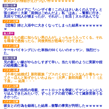
彼女(37)の情欲がえげつない件ｗｗｗｗｗｗｗ
げえええええｗｗｗｗｗｗｗｗ
ｗｗｗ
【愕然】白のクラウン俺氏、
アパートのドアに『ハンザイ者！この人はさいあくの人です』と
高速道路左車線を制限速度で走
張り紙が！大家「面倒はごめんだよ」私「はあ」→警察に行き、
った結果wwwwwwwwwwww
見回りで犯人が捕まったが、それが…｜生活｜ヌルポあんてな
百年の恋12-899 食べた量を
張り合ってくる
【悲報】姉と入浴中に大きくなってしまった結果ｗｗｗｗｗｗｗ
ｗ
【悲報】佐藤輝明・・・２軍
でも盛大にやらかす←あまり悲
しませないでくれ
最近うちの庭に知らない男の人がしょっちゅう入ってくる。それ
を職場で愚痴ったら、同僚男性が怒鳴りつけてきた。
ケーキバイキングにいた単独の50くらいのオッサン、強烈だっ
た。
兄の新しい嫁がやらかしすぎて辛い。当たり前のように実家や姪
の幼稚園に来る
【不幸な結婚式】新郎親族「ブスのくせにドレスなんか着ちゃっ
てさ～ほんと恥ずかしいわよね～（大声」新郎両親「！！！（土
下座」→ 結果・・・
隣の部屋の住民の母親、オートロックを突破してマンションに入
り込んできたみたいで、ずっとドアの前で喚いてて滅茶苦茶うる
さかった。
彼女との行為を録画した結果→衝撃の事実が判明したｗｗｗｗｗ