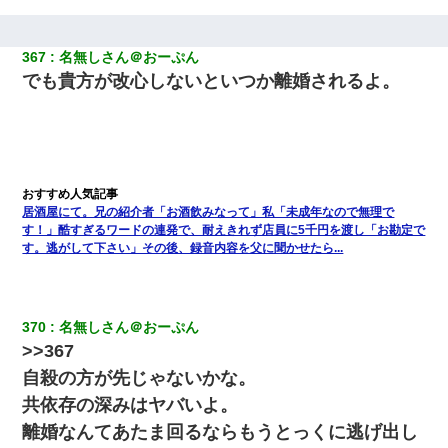
367
名無しさん＠おーぷん
でも貴方が改心しないといつか離婚されるよ。
居酒屋にて。兄の紹介者「お酒飲みなって」私「未成年なので無理で
す！」酷すぎるワードの連発で、耐えきれず店員に5千円を渡し「お勘定で
す。逃がして下さい」その後、録音内容を父に聞かせたら...
370
名無しさん＠おーぷん
>>367
自殺の方が先じゃないかな。
共依存の深みはヤバいよ。
離婚なんてあたま回るならもうとっくに逃げ出し