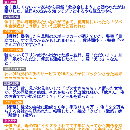
全く親しくないママ友Aから突然「飲み会しよう」と誘われたがお
断りした。後日Aの企みを知ってゾッとするやら腹立つやら！
体中に赤い蕁麻疹みたいなのができて、皮膚科にいったら「ジベ
ル薔薇色ひこう疹」という症状だと言われた
【唖然】帰宅したら旦那のスポーツカーが消えていた。警察『目
立つし、すぐ見つかるかもしれません』→ 数時間後・・警察『××
さんご存じですか？』
嘘をついてフリン旅行へ出かけた嫁→翌日、嫁「ただいま～」旦
那「娘がシんだよ。何度も連絡したのに…」嫁「えっ」→なん
と・・・
わい(42)渋谷の夜のサービスで19の女の子にゴックンさせた結果
ｗｗｗｗｗｗｗｗ
【クズ】昔、兄がお見合いして「ブスすぎｗｗｗ」と断った女性
が、兄の同級生と結婚。それを知った兄は荒れ狂い、｢嫁さん、俺
のお古ですが気分はどう？」とメールを送った→
【衝撃】嫁父の会社に勤続１０年、手取り１４万 → 俺「２２万も
らえる会社から誘われた。転職したい」義父「クビ！（激怒」嫁
「離婚！（激怒」
子供の頃、母の弟にイタズラされてて中学に入ってから関係を持
ってしまった。拒絶したら「全部バラしてやる」と脅迫されたの