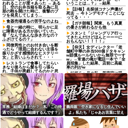
われることが度々あった → ある
いうことは…？」→結果
日、空のお弁当箱を取る為に旦
【訃報】名探偵コナン声優が
那の鞄を開けた時に、衝撃のブ
死去 → 今トンデモナイことにな
ツを発見してしまう…
ってる・・・
食器売場通るの苦手なのよね
【ガチ朗報】関東、もう真夏
母と一緒の時に、明らかに足
の暑さが終わるかも他
に障害がある方が歩いていた。
スタンミ「ジャングリア行っ
母「なんであんな歩き方なの？
てきたんだけどほんとーーーに
ふざけてるの？」
おもんない！！！！」
同僚男性とのお付き合いを断
【仰天】女ディレクター「老
ったら「理屈に合わない主張を
舗町中華の弁当500個ドタキャン
振りかざす感情的なヒステリー
w賠償ルールないから無罪でーす
女」と言いふらされて・・・
w」→常連の俺が電話一本で「全
レストランで食事してたらい
員招集」した結果、店前に高級
きなり後ろから髪を引っ張ら
車の列がw
れ、子供が悪戯してるのかと思
妊娠５ヶ月の私、義実家に呼
い注意しようと振り向こうとし
ばれて行ってきた。治療を経て
たら耳元でハサミの音がした！...
妊娠５ヶ月になった義妹を引き
姉は馬鹿。初めて外走ってガ
合いに出され、トメから放たれ
ソスタに給油に行った時に車体
た「耳を疑う理不尽すぎる一
やガラスにガソリンかけるレベ
言」に愕然←妊娠時期の操作と
ルの馬鹿
か超能力者かよ
私には車いすの友人がいるん
日頃から「泥棒の9割は韓国
常務「結婚はまだか？」私「この待
義両親「空き家になるし住んでいい
だけど、無給で尽くすことに疲
人」と嫌韓発言を繰り返すト
れてしまった。自分のええかっ
メ！冬ソナにハマり私のヨン様
遇でどうやって結婚するんです？」
よ」私たち「じゃあお言葉に甘え
こしいで、自分が潰れそう
グッズを勝手に持ち出したの
→飲み会で本音を返したら場が静ま
て…」→引っ越した途端、予想外の
で、トメ自身の「あの自論」で
妻の実家の前を通ると庭に大
撃退したったｗｗ←矛盾だらけ
り返って…
出来事が待っていて…
きな穴が。びっくりして近寄る
のトメにブーメラン刺さりまく