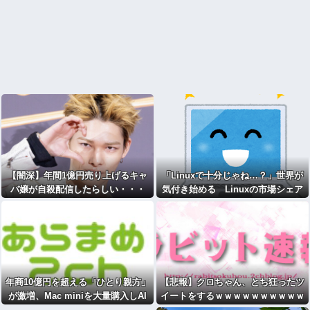
【闇深】年間1億円売り上げるキャ
「Linuxで十分じゃね…？」世界が
バ嬢が自殺配信したらしい・・・
気付き始める Linuxの市場シェア
が初めて10%超える Windows窮
地 [323057825]
年商10億円を超える「ひとり親方」
【悲報】クロちゃん、とち狂ったツ
が激増、Mac miniを大量購入しAI
イートをするｗｗｗｗｗｗｗｗｗｗ
を従業員代わりに
[422186189]
ｗ