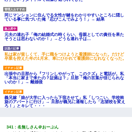
同じマンションに住んでる女性が鍵をわかりやすいところに隠し
ている事に気づいた俺「忍びこんでみよう！」→ 結果
元夫の連れ子「俺の結婚式の時くらい、母親としての責任を果た
そうとは思わないのか！」→どうも連れ子は…
私は家が貧しくて、手に職をつけようと看護師になった。だけど
卒業を控えた年の1月末、車にひかれて看護師になれなくなった。
出張中の旦那から『フリンしやがって、このクズ』と電話が。私
「本当に家まで来たの？証拠は？」旦那「俺の言葉が信じられな
いのか！」→ 離婚後
義兄嫁「娘が大学に入ったら下宿させて」私「しつこい、学校斡
旋のアパートに行け」→ 旦那が義兄に通報したら「志望校を変え
ろ！」とキレて・・・
彼女(37)の情欲がえげつない件ｗｗｗｗｗｗｗ
341
名無しさん＠おーぷん