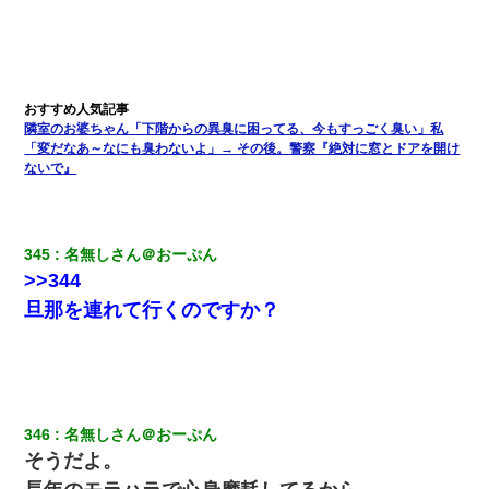
とか知らなかった…
嫁が涙声で『会いたいね』とか言っているのが聞こえた。俺「こ
んな時間に誰と電話してんの？」嫁「ごめんなさい…！（大号
泣」俺（キターー）→
隣室のお婆ちゃん「下階からの異臭に困ってる、今もすっごく臭い」私
【衝撃】ヤンキー女に「サせて」って言った結果
「変だなあ～なにも臭わないよ」→ その後。警察『絶対に窓とドアを開け
ないで』
ワイ144kg彼女98kgデブカップル、1年間毎日行為しまくった結
果
345
名無しさん＠おーぷん
>>344
妊娠中に「おいこのブタ女！てめー席譲れ！」と絡まれ腹を殴る
真似された。泣きながら夫に話すと一年後に…
旦那を連れて行くのですか？
小学生の妹が20代の弟とチューしてるのに、見て見ぬふりの親を
見てから実家を出た。それから15年、妹が弟の子を妊娠したらし
くもう堕胎できない月なんだと母から連絡がきた…｜生活｜ワロ
タあんてな
346
名無しさん＠おーぷん
隣の部屋の住民の母親、オートロックを突破してマンションに入
そうだよ。
り込んできたみたいで、ずっとドアの前で喚いてて滅茶苦茶うる
さかった。