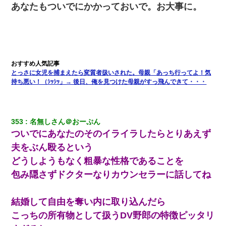
反論をしてみた
あなたもついでにかかっておいで。お大事に。
全く親しくないママ友Aから突然「飲み会しよう」と誘われたがお
断りした。後日Aの企みを知ってゾッとするやら腹立つやら！
とっさに女児を捕まえたら変質者扱いされた。母親「あっち行ってよ！気
持ち悪い！（ｼｯｼｯ」→ 後日、俺を見つけた母親がすっ飛んできて・・・
353
名無しさん＠おーぷん
ついでにあなたのそのイライラしたらとりあえず
夫をぶん殴るという
どうしようもなく粗暴な性格であることを
包み隠さずドクターなりカウンセラーに話してね
結婚して自由を奪い内に取り込んだら
こっちの所有物として扱うDV野郎の特徴ピッタリ