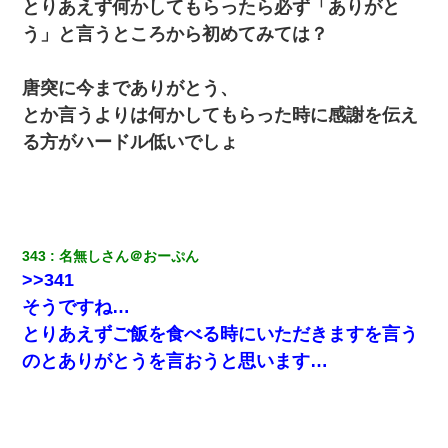
とりあえず何かしてもらったら必ず「ありがと
【クズ】昔、兄がお見合いして「ブスすぎｗｗｗ」と断った女性
が、兄の同級生と結婚。それを知った兄は荒れ狂い、｢嫁さん、俺
う」と言うところから初めてみては？
のお古ですが気分はどう？」とメールを送った→
唐突に今までありがとう、
夫の友達がBBQを定期的に開催して夫婦で参加してたんだけど、
女性側のリーダーみたいな人に「BBQは友達とやりなよ！」と言
とか言うよりは何かしてもらった時に感謝を伝え
われて…
る方がハードル低いでしょ
彼氏の家に泊まる事になり、ゲームで盛り上がってさぁ寝よう！
と電気を消すとミシッって音が…彼「ちょっと待ってて」→勢い
よくドアを開けるとなんと…
343
名無しさん＠おーぷん
我が家のガレージに見知らぬ車。俺「もしもし、玄関にもシャッ
ターリモコンあるだろ？DOWNのボタン押してｗ」→ 待つこと１
>>341
時間弱・・・
そうですね…
とりあえずご飯を食べる時にいただきますを言う
さっき嫁から、「愛しています」ってメールが届いた。俺も「愛
してます」って送ったら
のとありがとうを言おうと思います…
ホテルに泊まったんだけど従業員が最悪だった。折角の旅行で何
故私が怒鳴られなきゃいけなかったのだ