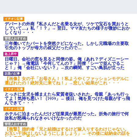
デパートの外商『私さんだと名乗る女が、ツケで宝石を買おうと
していて…』私「！？」→ 翌日。ママ友たちの様子が微妙におか
しくなり・・・
三年働いてたパートを突然クビになった。しかし元職場の主要取
引先のトップが母方の叔父だったので…
日曜日、会社の窓を見ると同僚の姿。俺（あれ？ディズニーシー
じゃ？）→俺電話「今何してんの？」同僚「シーで並んでるこ
と！」俺「会社にいない？」→次の瞬間、すごい鳥肌が立った
【画像】女の子「お母さん！！私ようやくファッションモデルに
選ばれたの！絶対見に来てね！」→悲しい結果がこれ・・・
とっさに女児を捕まえたら変質者扱いされた。母親「あっち行っ
てよ！気持ち悪い！（ｼｯｼｯ」→ 後日、俺を見つけた母親がすっ飛
んできて・・・
ホテルに泊まったんだけど従業員が最悪だった。折角の旅行で何
故私が怒鳴られなきゃいけなかったのだ
【衝撃】婚約者「兄と結婚はするけど嫁入りするわけじゃない。
お互い干渉はしないようにしましょう」→ その後に結納金の話を