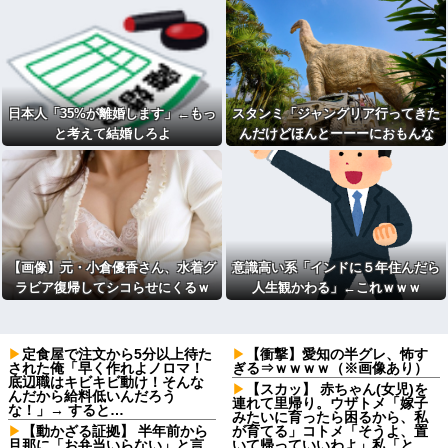
日本人「35%が離婚します」←もっ
スタンミ「ジャングリア行ってきた
と考えて結婚しろよ
んだけどほんとーーーにおもんな
い！！！！」
【画像】元・小倉優香さん、水着グ
意識高い系「インドに５年住んだら
ラビア復帰してシコらせにくるｗ
人生観かわる」←これｗｗｗ
定食屋で注文から5分以上待た
【衝撃】愛知の半グレ、怖す
された俺「早く作れよノロマ！
ぎる⇒ｗｗｗｗ（※画像あり）
底辺職はキビキビ動け！そんな
【スカッ】 赤ちゃん(女児)を
んだから給料低いんだろう
連れて里帰り。ウザトメ「嫁子
な！」→ すると…
みたいに育ったら困るから、私
【動かざる証拠】 半年前から
が育てる」コトメ「そうよ、置
旦那に「お弁当いらない」と言
いて帰っていいわよ」私「と、