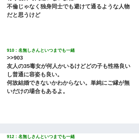
彼女「うん！！絶対幸せになろうね！！！！」 → ７年後ｗｗ
ｗｗｗ
不倫じゃなく独身同士でも避けて通るような人物
だと思うけど
私（23）冗談のつもりで上司（27）に胸を揉ませた結果・・・
嫁の妹（26歳）がずっとウチに泊まりに来た結果→俺がヤバイｗ
ｗｗｗｗｗｗｗ
910
名無しさんといつまでも一緒
>>903
【衝撃】ヤンキー女に「サせて」って言った結果
友人の35毒女が何人かいるけどどの子も性格良い
し普通に容姿も良い。
妹が嘘つきな元カレと寄りを戻してしまったという話をしていた
ら、旦那の顔が曇って雰囲気が一転。そそくさと話を切り上げて
何故結婚できないかわからない。単純にご縁が無
いつもより早く寝付いてしまった…｜生活｜ワロタあんてな
いだけの場合もあるよ。
妻が亡くなったんだけど正直ガチで嬉しい
我が家のガレージに見知らぬ車。俺「もしもし、玄関にもシャッ
ターリモコンあるだろ？DOWNのボタン押してｗ」→ 待つこと１
時間弱・・・
912
名無しさんといつまでも一緒