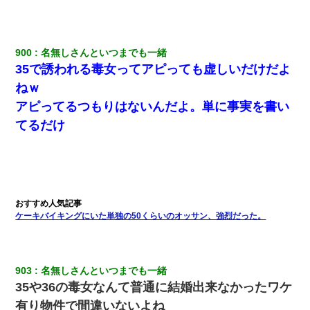
わい(42)渋谷の夜のサービスで19の女の子にゴックンさせた結果
ｗｗｗｗｗｗｗｗ
900
名無しさんといつまでも一緒
【画像】女上司(30)「終電なくなったね…部屋くる？」ワイ「行
きます！」
35で誘われる毒女ってアピっても虚しいだけだよ
ねｗ
元旦那から復縁要請。息子「最新型のiPhoneも買えない貧乏は嫌
アピってるつもりはないんだよ。単に事実を書い
だ、再婚して」私「なら父親と暮らせ」息子「やった＾＾」私
（もう手遅れだったんだな…）
てるだけ
彼にプロポーズされたんだけど、実は資産家だと知って婚約破棄
した。B子「A男くんと別れたって本当？私が付き合ってもい
い？」
医者「糖尿病で余命1年です」 ワイ「知らんわｗどうせ死ぬなら
ケーキバイキングにいた単独の50くらいのオッサン、強烈だった。
食べる量増やすわｗ」→結果ｗｗｗｗｗ
姉旦那の友達「ほんとのパパだよ～」私のお腹を触ってほざく。
→思わず手を叩いて振り払ったら…
903
名無しさんといつまでも一緒
35や36の毒女なんて普通に結婚出来なかったワケ
３２歳俺「ずっと好きでした！！付き合って下さい！」 ２５歳
有り物件で間違いないよね