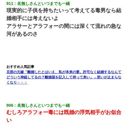
911
名無しさんといつまでも一緒
友人とふたりで山口に旅行した時の事。レンタカーを借りて山の
現実的に子供を持ちたいって考えてる毒男なら結
中の道を走っていたら、突然ガガッ！って音がして…
婚相手には考えないよ
アラサーとアラフォーの間には深くて流れの急な
隣の部屋の住民の母親、オートロックを突破してマンションに入
り込んできたみたいで、ずっとドアの前で喚いてて滅茶苦茶うる
河があるのさ
さかった。
【クズ】昔、兄がお見合いして「ブスすぎｗｗｗ」と断った女性
が、兄の同級生と結婚。それを知った兄は荒れ狂い、｢嫁さん、俺
のお古ですが気分はどう？」とメールを送った→
旦那の元嫁「離婚したとはいえ、私が本来の妻。許可なく結婚するなんて
元夫の連れ子「俺の結婚式の時くらい、母親としての責任を果た
どういう神経してるの？離婚届を記入して持って来い」→笑いが止まらな
そうとは思わないのか！」→どうも連れ子は…
くなり・・・
ミスした新人(
)に冗談で「行為させてくれたら許してあげる」
って言ったら・・・
906
名無しさんといつまでも一緒
むしろアラフォー毒には既婚の浮気相手がお似合
い