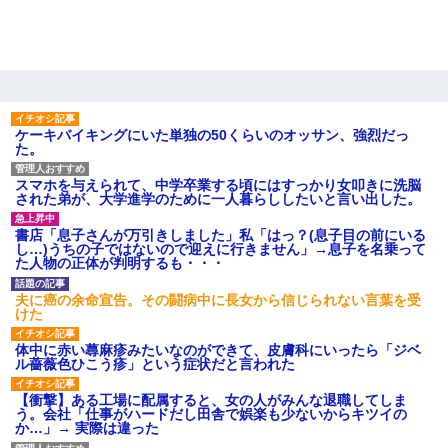
ケーキバイキングにいた単独の50くらいのオッサン、強烈だっ
た。
スマホを与えられて、中学卒業する頃にはすっかり女叩きに洗脳
された弟が、大学進学のために一人暮らししたいと言い出した。
書店「息子さんが万引きしました」私「はっ？(息子目の前にいる
し…)うちの子ではないので迎えに行きません」→息子を名乗って
た人物の正体が判明するも・・・
夫に癌の余命宣告。その闘病中に長女から信じられない言葉を受
けた
体中に赤い蕁麻疹みたいなのができて、皮膚科にいったら「ジベ
ル薔薇色ひこう疹」という症状だと言われた
【衝撃】ある工場に配属すると、女の人がみんな退職してしま
う。会社「仕事がハードだし田舎で娯楽も少ないからキツイの
か…」→ 実際は違った