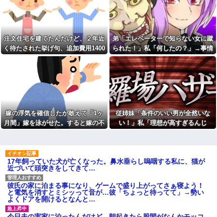
き取ろうとすると「申し訳ない
てきた
い」→嫁が毒を飲まされ子ども
からやる」と拒否…やる気ない
を失ったのに信じてもらえず…
なら引き受けるなよ・・・
私「耳を切られてるんですけ
【衝撃】川口被告(19)に無期懲
ど？」美容師「大した傷じゃな
役 江別大学生殺人事件、19歳
くて良かったですね」→その開
注文住宅を建てたんだけど、２年近
弟「エレベーターで知らない女に蹴
で取り返しのつかない代償を背
き直った態度に腹が立ち…
負うことに
く待たされた挙げ句、追加費用1400
られた！」私「何したの？」→事情
退職してしばらく経った頃、
やった事を私に逐一報告して
万請求された。流石におかしいよ
を聞いた家族全員が「それは自業自
元職場の取引先から連絡が来
「お義姉さん凄いです」と言う
た。話を聞くと納得できない内
ね？
得」と呆れてしまい…
まで解放してくれない義兄嫁。
容で…
そんな義兄嫁のこと、今日でさ
【復讐】 絶対に「植えてはい
らに嫌いになりました。その理
けない植物」を小学校に植えた
由→
→20年経って見に行くと…
主人の通帳を見たら、１０年
「！？」衝撃の光景が・・・
間仕送りしている女性がいた。
嫁の浮気を確信したが敢えて「1ヶ
従姉妹「条件のいい男が全然いな
トメ「この子は義実家の顔じ
主人に問い詰めたら、白状して...
ゃない！嫁が義妹旦那とフリン
月間」嫁を泳がせた。すると嫁の不
い！」私「理想が高すぎるんじ
100均のレジで「白ありません
したのよ！」私「DNA鑑定しま
か？」と質問し、列をストップ
倫がトンデモないことに...
ゃ…？」→婚活の愚痴を聞き続けた
す？」義妹旦那「もちろんで
させてニヤニヤする迷惑サラリ
す」→結果…
結果…
ーマン！並んでいる客の苛立ち
岡田斗司夫「人間の本音とし
を楽しむ底意地の悪さに激怒
てブサイクを見たら不愉快にな
17年飼っていた犬が亡くなった。鼻水垂らし嗚咽する私に、猫が
母が兄一家にお米を送って
る。この責任をどうとるんだ」
近づいて頭突きをしてきて…
る。それを兄嫁がご近所さんに
カフェで長時間パソコン弄っ
売ってた。私「お母さんい
ている奴の正体
る？」甥「お米の配達に行って
彼氏の家に泊まる事になり、ゲームで盛り上がってさぁ寝よう！
る」私「？配達？」姪「それ言
【画像】俺たちの姫、佳子さ
と電気を消すとミシッって音が…彼「ちょっと待ってて」→勢い
っちゃダメなんだよ！」ガチャ
まのお気に入りのドレスがこち
よくドアを開けるとなんと…
らです←コレは可愛過ぎるw w
盆正月に夫の実家に長時間滞
w w w w w w
在しなきゃいけないのが苦痛。
今日夫の実家に泊ったんだけど、朝起きたら股間がなんかモッコ