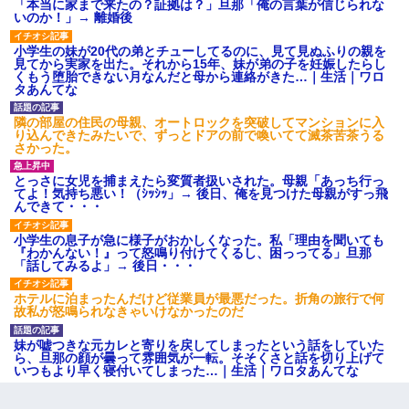
「本当に家まで来たの？証拠は？」旦那「俺の言葉が信じられな
いのか！」→ 離婚後
小学生の妹が20代の弟とチューしてるのに、見て見ぬふりの親を
見てから実家を出た。それから15年、妹が弟の子を妊娠したらし
くもう堕胎できない月なんだと母から連絡がきた…｜生活｜ワロ
タあんてな
隣の部屋の住民の母親、オートロックを突破してマンションに入
り込んできたみたいで、ずっとドアの前で喚いてて滅茶苦茶うる
さかった。
とっさに女児を捕まえたら変質者扱いされた。母親「あっち行っ
てよ！気持ち悪い！（ｼｯｼｯ」→ 後日、俺を見つけた母親がすっ飛
んできて・・・
小学生の息子が急に様子がおかしくなった。私「理由を聞いても
『わかんない！』って怒鳴り付けてくるし、困っってる」旦那
「話してみるよ」→ 後日・・・
ホテルに泊まったんだけど従業員が最悪だった。折角の旅行で何
故私が怒鳴られなきゃいけなかったのだ
妹が嘘つきな元カレと寄りを戻してしまったという話をしていた
ら、旦那の顔が曇って雰囲気が一転。そそくさと話を切り上げて
いつもより早く寝付いてしまった…｜生活｜ワロタあんてな