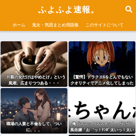
ふよふよ速報。
ホーム
鬼女・気団まとめ用語集
このサイトについて
「片親の女だけはやめとけ」という
【驚愕】ドラクエ6をとんでもない
風潮、広まりつつある・・・
クオリティでアニメ化してしまった
AI動画がこちらｗｗｗｗｗ
職場の人妻と不倫をして、つい
俺「ママッ！ママァッ！」ﾊﾟﾝﾊﾟﾝ
に、、、
風俗嬢「お゛っ！ﾁﾝﾎﾟ太いっ！太い
っ！はみ出るぅっ！」wwww