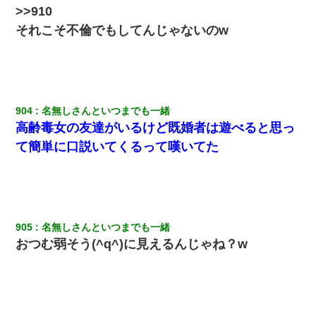
200万を貸したコウトから、追加で400万の申し込み、私「無理。
>>910
義弟より娘たちが大事」旦那「娘たちが成人したら別れよう」私
（は？）
それこそ不倫でもしてんじゃないのw
小学生の妹が20代の弟とチューしてるのに、見て見ぬふりの親を
見てから実家を出た。それから15年、妹が弟の子を妊娠したらし
くもう堕胎できない月なんだと母から連絡がきた…｜生活｜ワロ
タあんてな
904
名無しさんといつまでも一緒
高齢毒女の友達がいるけど既婚者は遊べると思っ
嘘をついてフリン旅行へ出かけた嫁→翌日、嫁「ただいま～」旦
那「娘がシんだよ。何度も連絡したのに…」嫁「えっ」→なん
て簡単に口説いてくるって嘆いてた
と・・・
朝起きたら嫁がいなかった。俺（嫁も嫁実家も電話に出ない…不
安だ）→ 仕事を早退して帰宅すると、嫁と嫁両親と知らない男が
２人・・・
905
名無しさんといつまでも一緒
おつむ弱そう(^q^)に見えるんじゃね？w
義兄嫁が義実家で「コロナ陽性だったからこのまま療養させて下
さい」と言い出してド修羅場になった
ケーキバイキングにいた単独の50くらいのオッサン、強烈だっ
た。