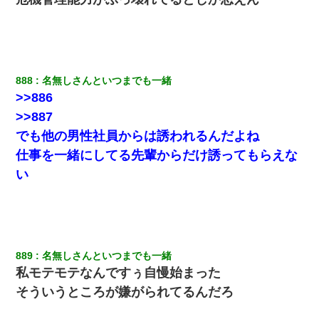
父が他界→父のフリン相手『どうか相続を放棄して下さい、昔の
ことは謝ります。ごめんなさい…』私「お子さんはフリン略奪婚
って知ってるの？」相手『 』結果→
彼女にプロポーズしてOK貰った俺、告げられた結婚条件にブチ切
れて無事婚約破棄・・・
888
名無しさんといつまでも一緒
>>886
>>887
妻と同居し始めたときから、よく妻が「どこかで音漏れしてな
い？音楽聞こえる」と言っていて…
でも他の男性社員からは誘われるんだよね
仕事を一緒にしてる先輩からだけ誘ってもらえな
私『貯金貯まったし、やっと家建てられるね！』夫「実家を二世
い
帯住宅にした。それに貯金使った」→私『離婚しよう』夫「え
っ」私『使った貯金はあげるから』→すると…
【修羅場】彼女親「カスな家柄のヤツなんかと家族になるのはご
めんだ」俺「じゃあ別れます…」→ 彼女「なんで言い返してくれ
なかったの？（泣」
889
名無しさんといつまでも一緒
私モテモテなんですぅ自慢始まった
【画像】女の子「お母さん！！私ようやくファッションモデルに
選ばれたの！絶対見に来てね！」→悲しい結果がこれ・・・
そういうところが嫌がられてるんだろ