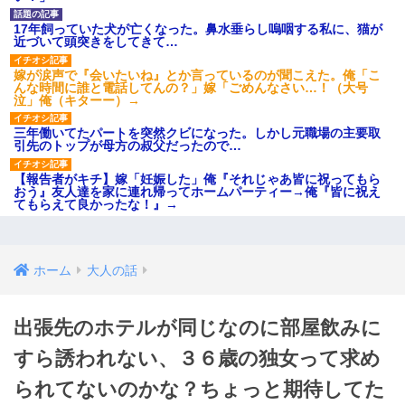
17年飼っていた犬が亡くなった。鼻水垂らし嗚咽する私に、猫が
近づいて頭突きをしてきて…
嫁が涙声で『会いたいね』とか言っているのが聞こえた。俺「こ
んな時間に誰と電話してんの？」嫁「ごめんなさい…！（大号
泣」俺（キターー）→
三年働いてたパートを突然クビになった。しかし元職場の主要取
引先のトップが母方の叔父だったので…
【報告者がキチ】嫁「妊娠した」俺『それじゃあ皆に祝ってもら
おう』友人達を家に連れ帰ってホームパーティー→俺『皆に祝え
てもらえて良かったな！』→
ホーム
大人の話
出張先のホテルが同じなのに部屋飲みに
すら誘われない、３６歳の独女って求め
られてないのかな？ちょっと期待してた