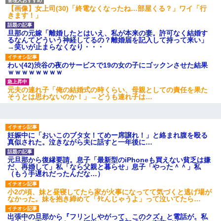
【画像】女上司(30)「終電なくなったね…部屋くる？」ワイ「行
きます！」
旦那の元嫁「離婚したとはいえ、私が本来の妻。許可なく結婚す
るなんてどういう神経してるの？離婚届を記入して持って来い」
→笑いが止まらなくなり・・・
わい(42)渋谷の夜のサービスで19の女の子にゴックンさせた結果
ｗｗｗｗｗｗｗｗ
元夫の連れ子「俺の結婚式の時くらい、母親としての責任を果た
そうとは思わないのか！」→どうも連れ子は…
妊娠中に「おいこのブタ女！てめー席譲れ！」と絡まれ腹を殴る
真似された。泣きながら夫に話すと一年後に…
元旦那から復縁要請。息子「最新型のiPhoneも買えない貧乏は嫌
だ、再婚して」私「なら父親と暮らせ」息子「やった＾＾」私
（もう手遅れだったんだな…）
小2の頃、妹と昼寝してたら家が火事になってて気づくと逃げ場が
なかった。妹を抱き締めて「ﾀﾋんじゃうよ」って泣いてたら…
出張中の旦那から『フリンしやがって、このクズ』と電話が。私