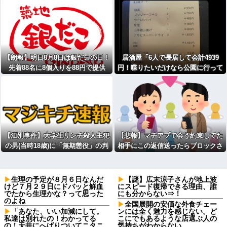
【朗報】明日8月8日は銀だこの日！
居酒屋「6人で長居して会計4939
先着88名に8個入りを88円で提供
円！喋りたいだけなら公園に行って
くれ（怒」
【江別事件】大学生リンチ殺人主犯
【悲報】マチアプで会う約束してた
の男(当時18歳)に「無期懲役」の判
相手にこの返信送ったらブロックさ
決
れたんやが
生理の予定が８月６日なんだ
【謎】広末涼子さんが地上波
けど７月２９日にドバッと鮮血
にスピード復帰できる理由、誰
でたから生理かな？って思った
にも分からない⇒！
のよね
全国展開の安価な外食チェー
「あなた、いい加減にして。
ンには全く魅力を感じない。ど
私達は別れたの！わかってる
こにでもあるような店選ぶ人の
の！天井にへばりついてニタニ
気持ちがわからない