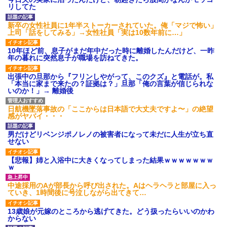
私「貴方は私の実家を早々に退
【超悲報】明日花キララさ
リしてた
散する。私もそうしていいは
ん、専門家からあまりにも非情
ず」夫「それは男だから許され
な一言を告げられる
ること。女は許されない」
新卒の女性社員に1年半ストーカーされていた。俺「マジで怖い」
【画像】令和最新版の宇垣美
上司「話をしてみる」→女性社員「実は10数年前に…」
同窓会で実験、「俺が青年実
里さん←こう言うのでいいんだ
業家だったら女の子はどういう
よが目一杯詰まってると話題にw
反応をするか」
10年ほど前、息子がまだ年中だった時に離婚したんだけど、一昨
w w w w w w w w
年の暮れに突然息子が職場を訪ねてきた。
【切実】夫に無理と言われた
姉「下着に違和感がある！イ
私の7年の無視生活、その理由が
タズラしたでしょ！？」俺「し
コレｗｗｗ
出張中の旦那から『フリンしやがって、このクズ』と電話が。私
てないよ」←姉が寝ている間に
「本当に家まで来たの？証拠は？」旦那「俺の言葉が信じられな
イタズラしたと勘違いされてい
主な税金の成り立ちを調べて
いのか！」→ 離婚後
るのだが・・・
みたよ
ハードオフに売っていた4万
4000円のフィギュアがヤバすぎ
日航機墜落事故の「ここからは日本語で大丈夫ですよ〜」の絶望
るｗｗｗｗｗｗ「こんな高い
感がヤバイ・・・
の？ｗｗ」「逆に超安い」
私「ちょっと、人の家の金庫
男だけどリベンジポノレノの被害者になって未だに人生が立ち直
触らないでよ！」キチママ『そ
せない
こに金庫があったから、開けて
みようとしただけ☆』義兄「泥
【悲報】姉と入浴中に大きくなってしまった結果ｗｗｗｗｗｗｗ
は出てけ！二度と来るな！」結
ｗ
果・・・
私「初めて飲む味だけどなん
中途採用のAが部長から呼び出された。Aはヘラヘラと部屋に入っ
のお茶？」彼「ちっ！」私「」
ていき、1時間後に号泣しながら出てきて…
【GIF】JSのカンチョーワロ
タ
13歳娘が元嫁のところから逃げてきた。どう扱ったらいいのかわ
後続車にクラクションを鳴ら
からない
され彼氏が逆切れ。「何クラク