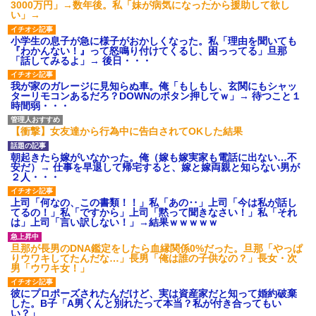
3000万円」→数年後。私「妹が病気になったから援助して欲し
い」→
小学生の息子が急に様子がおかしくなった。私「理由を聞いても
『わかんない！』って怒鳴り付けてくるし、困っってる」旦那
「話してみるよ」→ 後日・・・
我が家のガレージに見知らぬ車。俺「もしもし、玄関にもシャッ
ターリモコンあるだろ？DOWNのボタン押してｗ」→ 待つこと１
時間弱・・・
【衝撃】女友達から行為中に告白されてOKした結果
朝起きたら嫁がいなかった。俺（嫁も嫁実家も電話に出ない…不
安だ）→ 仕事を早退して帰宅すると、嫁と嫁両親と知らない男が
２人・・・
上司「何なの、この書類！！」私「あの‥」上司「今は私が話し
てるの！」私「ですから」上司「黙って聞きなさい！」私「それ
は」上司「言い訳しない！」→結果ｗｗｗｗｗ
旦那が長男のDNA鑑定をしたら血縁関係0%だった。旦那「やっぱ
りウワキしてたんだな…」長男「俺は誰の子供なの？」長女・次
男「ウワキ女！」
彼にプロポーズされたんだけど、実は資産家だと知って婚約破棄
した。B子「A男くんと別れたって本当？私が付き合ってもい
い？」