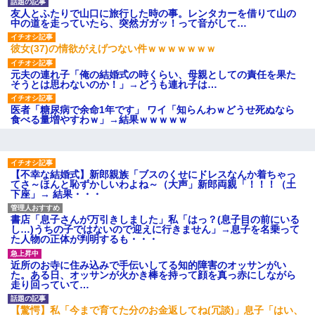
ション鳴らしてんだ！降りてこ
いよ！」と怒鳴りだし...
友人とふたりで山口に旅行した時の事。レンタカーを借りて山の
中の道を走っていたら、突然ガガッ！って音がして…
【衝撃】報酬100万円超の治験
募集がこちらｗｗｗｗｗ(※画像
あり)
彼女(37)の情欲がえげつない件ｗｗｗｗｗｗｗ
【ネット騒然】惨殺されたタ
ワマン頂き女子のこの動画、す
元夫の連れ子「俺の結婚式の時くらい、母親としての責任を果た
げえええええｗｗｗｗｗｗｗｗ
そうとは思わないのか！」→どうも連れ子は…
ｗｗｗ
【愕然】白のクラウン俺氏、
医者「糖尿病で余命1年です」 ワイ「知らんわｗどうせ死ぬなら
高速道路左車線を制限速度で走
食べる量増やすわｗ」→結果ｗｗｗｗｗ
った結果wwwwwwwwwwww
百年の恋12-899 食べた量を
張り合ってくる
【悲報】佐藤輝明・・・２軍
【不幸な結婚式】新郎親族「ブスのくせにドレスなんか着ちゃっ
でも盛大にやらかす←あまり悲
てさ～ほんと恥ずかしいわよね～（大声」新郎両親「！！！（土
しませないでくれ
下座」→ 結果・・・
書店「息子さんが万引きしました」私「はっ？(息子目の前にいる
し…)うちの子ではないので迎えに行きません」→息子を名乗って
た人物の正体が判明するも・・・
近所のお寺に住み込みで手伝いしてる知的障害のオッサンがい
た。ある日、オッサンが火かき棒を持って顔を真っ赤にしながら
走り回っていて…
【驚愕】私「今まで育てた分のお金返してね(冗談)」息子「はい、