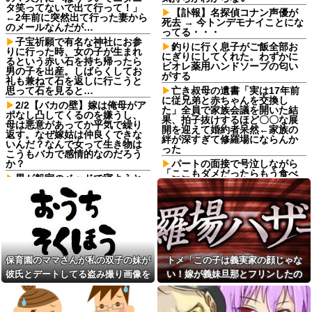
タ笑ってないで出て行って！」
【訃報】名探偵コナン声優が
←2年前に突然出て行った妻から
死去 → 今トンデモナイことにな
のメールなんだが…
ってる・・・
子宝祈願で有名な神社にお参
釣りに行く息子がご飯全部お
りに行った時、女の子が生まれ
にぎりにしてくれた。わずかに
るという赤い石を持ち帰ったら
ビオレ薬用ハンドソープの匂い
男の子を出産。しばらくしてお
がする
礼も兼ねて石を返しに行こうと
思って石を見ると…
亡き叔母の遺書「実は17年前
に従兄弟と赤ちゃんを交換し
2/2【バカの壁】嫁は俺母がア
た」全員で家族会議を開いた結
ポなし凸してくるのを嫌うし、
果、拍子抜けするほど〇〇な展
母は悪意があってか平気で繰り
開を迎えて婚約者呆然←家族の
返す。なぜ嫁姑は仲良くできな
絆が深すぎて修羅場にならんか
いんだ？なんで女って生き物は
った
こうもバカで感情的なのだろう
か？
パートの面接で号泣しながら
「ここもダメだったらもう食べ
男が船室のベッドで寝ようと
ていけないんです」って熱弁し
していた。…えっ？あなたは誰
てた人がいた
ですか？→ 見知らぬひとがいる
んだが…
理想と現実#2
ママ友に久しぶりにＬＩＮＥ
理想と現実#2
したら「子供二人とも私立に通
『暗黒騎士ガイア』って今思
わせたら2000万円くらいかかっ
えば微妙なカードだよな他
ちゃう」と自慢された
保育園のママさんが私の双子の妹が
トメ「この子は義実家の顔じゃな
味噌汁定食専門店を出そうと
俺の宝物であるマンガを無断
思うんだけど・・・
彼氏とデートしてる盗み撮り画像を
い！嫁が義妹旦那とフリンしたの
で彼女が捨てた。なので彼女を
精神的に追い詰めた結果
「やりますよ！」と返事だけ
見せて「あとはわかるよね？とりあ
よ！」私「DNA鑑定します？」義妹
は一丁前なのに全く動かない職
母「事故だったのよ」家族
えず5万を家に持ってきて」と脅し
旦那「もちろんです」→結果…
場の無能、催促しても放置→引
「母さんがわざとやるはずな