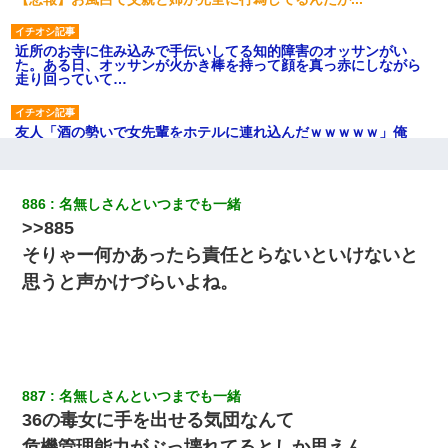
近所のお寺に住み込みで手伝いしてる知的障害のオッサンがい
た。ある日、オッサンが火かき棒を持って顔を真っ赤にしながら
走り回っていて…
友人「酒の勢いで女先輩をホテルに連れ込んだｗｗｗｗｗ」俺
「…」
裁判官「お互いに最後に言いたいことはありますか」バカ夫
886
名無しさんといつまでも一緒
「…」A「夫を一発殴らせてほしい」裁判官「どうぞ」
>>885
そりゃー何かあったら責任とらないといけないと
【悲報】嫁がワイのこと嫌いっぽいから単身赴任した結果
思うと声かけづらいよね。
【戦争】不妊の俺嫁に弟嫁が2日間4歳児を託児 俺嫁はそこまで気
にしてなかったが、あまりにも子供が俺嫁に懐くので最後らへん
顔引きつってた → そして弟嫁が迎えに来た翌日…
887
名無しさんといつまでも一緒
【考察】兄嫁急死の1年後、兄が引越すというので手伝いに行った
ら下着が入った引き出しの奥にとんでもないモノを見つけた
36の毒女に手を出せる気団なんて
危機管理能力がぶっ壊れてるとしか思えん