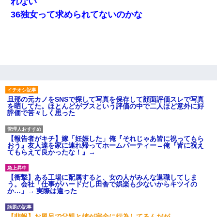
れない
36独女って求められてないのかな
旦那の元カノをSNSで探して写真を保存して顔面評価スレで写真
を晒してた。ほとんどがブスという評価の中で二人ほど意外に好
評価で苦々しく思った
【報告者がキチ】嫁「妊娠した」俺『それじゃあ皆に祝ってもら
おう』友人達を家に連れ帰ってホームパーティー→俺『皆に祝え
てもらえて良かったな！』→
【衝撃】ある工場に配属すると、女の人がみんな退職してしま
う。会社「仕事がハードだし田舎で娯楽も少ないからキツイの
か…」→ 実際は違った
【悲報】お風呂で父親と姉が完全に行為してるんだが...