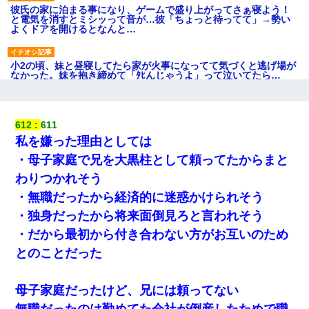
彼氏の家に泊まる事になり、ゲームで盛り上がってさぁ寝よう！
と電気を消すとミシッって音が…彼「ちょっと待ってて」→勢い
よくドアを開けるとなんと…
小2の頃、妹と昼寝してたら家が火事になってて気づくと逃げ場が
なかった。妹を抱き締めて「ﾀﾋんじゃうよ」って泣いてたら…
アパートのドアに『ハンザイ者！この人はさいあくの人です』と
張り紙が！大家「面倒はごめんだよ」私「はあ」→警察に行き、
612
611
見回りで犯人が捕まったが、それが…｜生活｜ヌルポあんてな
私を嫌った理由としては
・母子家庭で兄を大黒柱として頼ってたからまと
[緊急]ベロベロの女に声をかけて行為してきた結果
わりつかれそう
・無職だったから経済的に迷惑かけられそう
「お前の父ちゃんは自宅警備員」とかからかわれたけど、実はと
んでもない仕事に就いていた
・独身だったから将来面倒見ろと言われそう
・だから最初から付き合わない方がお互いのため
新卒の女性社員に1年半ストーカーされていた。俺「マジで怖い」
とのことだった
上司「話をしてみる」→女性社員「実は10数年前に…」
母子家庭だったけど、兄には頼ってない
生保レディと行為する為に駆け引きしてみた結果ｗｗｗｗｗｗｗ
ｗｗｗｗｗ
無職だったのは勤めてた会社が倒産したためで職