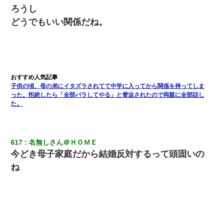
ろうし
嫁の妹（26歳）がずっとウチに泊まりに来た結果→俺がヤバイｗ
どうでもいい関係だね。
ｗｗｗｗｗｗｗ
同じマンションに住んでる女性が鍵をわかりやすいところに隠し
ている事に気づいた俺「忍びこんでみよう！」→ 結果
テレワーク上司「会議中はカメラ付けろ！」女社員「え、事前連
子供の頃、母の弟にイタズラされてて中学に入ってから関係を持ってしま
絡無しは無理」上司「いいから付けろ！」→
った。拒絶したら「全部バラしてやる」と脅迫されたので両親に全部話し
た。
さっき嫁から、「愛しています」ってメールが届いた。俺も「愛
してます」って送ったら
617
名無しさん＠ＨＯＭＥ
わい(42)渋谷の夜のサービスで19の女の子にゴックンさせた結果
今どき母子家庭だから結婚反対するって頭固いの
ｗｗｗｗｗｗｗｗ
ね
【衝撃】ヤンキー女に「サせて」って言った結果
22歳の頃、父に36歳の男性とお見合いをしてくれと頼まれた。父
の親会社の経営者の息子さんだったので、父も喜んで私の写真を