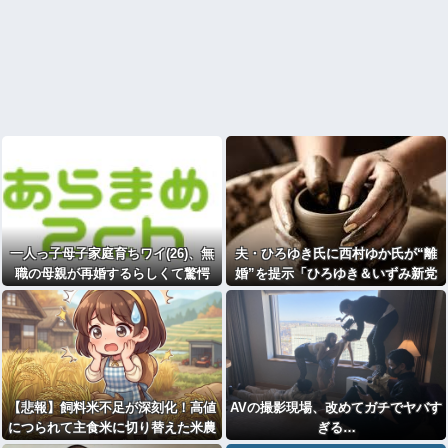
一人っ子母子家庭育ちワイ(26)、無
夫・ひろゆき氏に西村ゆか氏が“離
職の母親が再婚するらしくて驚愕
婚”を提示「ひろゆき＆いずみ新党
（仮）」の届け出を知らされず激
怒・・・
【悲報】飼料米不足が深刻化！高値
AVの撮影現場、改めてガチでヤバす
につられて主食米に切り替えた米農
ぎる…
家が多発したため畜産家ピンチに