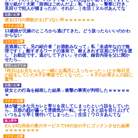
され彼氏が逆切れ。「何クラク
張り紙が！大家「面倒はごめんだよ」私「はあ」→警察に行き、
ション鳴らしてんだ！降りてこ
見回りで犯人が捕まったが、それが…｜生活｜ヌルポあんてな
いよ！」と怒鳴りだし...
【衝撃】報酬100万円超の治験
彼女(37)の情欲がえげつない件ｗｗｗｗｗｗｗ
募集がこちらｗｗｗｗｗ(※画像
あり)
13歳娘が元嫁のところから逃げてきた。どう扱ったらいいのかわ
【ネット騒然】惨殺されたタ
からない
ワマン頂き女子のこの動画、す
げえええええｗｗｗｗｗｗｗｗ
ｗｗｗ
居酒屋にて。兄の紹介者「お酒飲みなって」私「未成年なので無
理です！」酷すぎるワードの連発で、耐えきれず店員に5千円を渡
【愕然】白のクラウン俺氏、
し「お勘定です。逃がして下さい」その後、録音内容を父に聞か
高速道路左車線を制限速度で走
せたら...
った結果wwwwwwwwwwww
百年の恋12-899 食べた量を
張り合ってくる
｢昨日はお兄ちゃんと一緒にお風呂に入っちゃった～｣とか毎日兄
の話をしていたA子が事故で亡くなった。→Ａ子のお母さんの話に
【悲報】佐藤輝明・・・２軍
驚愕…
でも盛大にやらかす←あまり悲
しませないでくれ
彼女との行為を録画した結果→衝撃の事実が判明したｗｗｗｗｗ
ｗ
妹が嘘つきな元カレと寄りを戻してしまったという話をしていた
ら、旦那の顔が曇って雰囲気が一転。そそくさと話を切り上げて
いつもより早く寝付いてしまった…｜生活｜ワロタあんてな
わい(42)渋谷の夜のサービスで19の女の子にゴックンさせた結果
ｗｗｗｗｗｗｗｗ