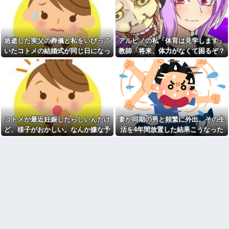
【驚愕】旦那が姪を妊娠させ
高齢独身彼女無しなのが不思
てた！？離婚後の修羅場がヤバ
議ってよく言われるけど、女と
すぎるｗｗｗｗ
人付き合いとかめんどくさすぎ
る
新卒の時に受けた会社の面接
で、趣味と地元の話だけして採
急逝した実父の葬儀と私をいびって
アルビノの私「体育は見学します」
20年くらい前だけど当時お付
用された
き合いがあった仲間が神社に赤
いたコトメの結婚式が同じ日になっ
教師「将来、体力がなくて困るぞ？
いものを身につけちゃいけない
商売傾いた義実家のローンを
てしまった。無理にでも来いと言わ
我慢して走れ！」→結果、膝を痛め
と言ってた
半額負担中の我が家…「家を買
って」と調子に乗るトメに住む
れてしまい...
て・・・
【衝撃】ジャンポケ斉藤の妻
場所がなくなる未来を教えてあ
さん、夫の求刑7年翌日に
げた結果←息根を止める返しで
Instagram更新しSNS民をザワつ
スカッとｗ
かせてしまう…
統合失調症って何がどうヤバ
【悲報】昨日の銀だこ、８８
いの？「現実」と「妄想」の境
人しか買えない８８円に大行列
界が崩れるってマジ？
コトメが最近妊娠したらしいんだけ
妻が同期の男と頻繁に外出。その生
をなす都民コチラ・・・
【画像】最新の浜辺美波さ
ど、様子がおかしい。なんか嫌な予
活を4年間放置した結果こうなった
【画像】セブンイレブンのバ
ん、ガチのマジで可愛過ぎてワ
イト「AIにちいかわの画像を食
感がして、コトメにこっそり電話し
イらをドキドキさせてしまうw w
わせてっと………できた！」→
w w w w w他
たら...
とんでもないものが出来上がっ
てしまうw w w w w
義母「小学生になったら一人
で新幹線乗ってウチ（東北）に
【超絶悲報】東科大医学部卒
泊まりにおいで♪」と会うたびし
の美人YouTuberさん、直美でコ
つこい……「昔パパも一人で乗
メント欄が炎上してしまう…
った」とか時代錯誤すぎ！治安
【画像】最新の浜辺美波さ
も防犯も無視して女児を一人で
ん、ガチのマジで可愛過ぎてワ
遠出させようとする無神経義母
イらをドキドキさせてしまうw w
にブチ切れ
w w w w w
【前編】自分の息子が放置子
会社に突然「嫁に手を出した
だった。他所のお宅をピンポン