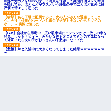
旦那の元カノをSNSで探して写真を保存して顔面評価スレで写真
を晒してた。ほとんどがブスという評価の中で二人ほど意外に好
評価で苦々しく思った
【衝撃】ある工場に配属すると、女の人がみんな退職してしま
う。会社「仕事がハードだし田舎で娯楽も少ないからキツイの
か…」→ 実際は違った
【GJ!】会社から帰宅中、広い駐車場にエンジンかけっ放しの車を
発見。しかも「ヒィ～」みたいな声も聞こえてきたので気になっ
て近寄ったら女の子がおっさんの下敷きになってた
【悲報】姉と入浴中に大きくなってしまった結果ｗｗｗｗｗｗｗ
ｗ