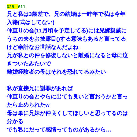
625
611
兄と私は3歳差で、兄の結婚は一昨年で私は今年
入籍(式はしてない)
仲直りの会(11月頃を予定してる)には兄嫁親戚に
うちの夫をお披露目()する意味もあると言ってる
けど余計なお世話なんだよね
兄が私との仲を修復しないと離婚になると母に泣
きついたみたいで
離婚経験者の母はそれを恐れてるみたい
私が直接兄に謝罪があれば
仲直りの会とやらに出ても良いと言おうかと言っ
たら止められたw
母は単に兄妹が仲良くしてほしいと思ってるのは
分かる
でも私にだって感情ってものがあるから…