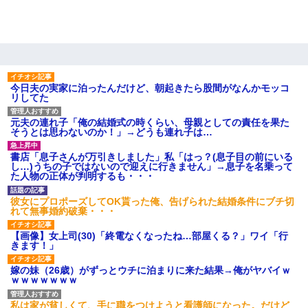
今日夫の実家に泊ったんだけど、朝起きたら股間がなんかモッコ
リしてた
元夫の連れ子「俺の結婚式の時くらい、母親としての責任を果た
そうとは思わないのか！」→どうも連れ子は…
書店「息子さんが万引きしました」私「はっ？(息子目の前にいる
し…)うちの子ではないので迎えに行きません」→息子を名乗って
た人物の正体が判明するも・・・
彼女にプロポーズしてOK貰った俺、告げられた結婚条件にブチ切
れて無事婚約破棄・・・
【画像】女上司(30)「終電なくなったね…部屋くる？」ワイ「行
きます！」
嫁の妹（26歳）がずっとウチに泊まりに来た結果→俺がヤバイｗ
ｗｗｗｗｗｗｗ
私は家が貧しくて、手に職をつけようと看護師になった。だけど