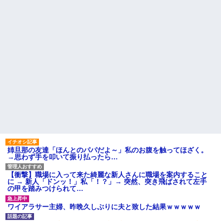
姉旦那の友達「ほんとのパパだよ～」私のお腹を触ってほざく。
→思わず手を叩いて振り払ったら…
【衝撃】職場に入って来た綺麗な新人さんに職場を案内すること
に → 新人「ドンッ！」私「！？」→ 突然、突き飛ばされて左手
の甲を踏みつけられて…
ワイアラサー主婦、昨晩久しぶりに夫と致した結果ｗｗｗｗｗ