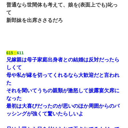
義弟より娘たちが大事」旦那「娘たちが成人したら別れよう」私
普通なら世間体も考えて、娘を(表面上でも)叱っ
（は？）
て
彼女との行為を録画した結果→衝撃の事実が判明したｗｗｗｗｗ
新郎妹を出席ささるだろ
ｗ
夫に癌の余命宣告。その闘病中に長女から信じられない言葉を受
けた
615
611
元旦那から復縁要請。息子「最新型のiPhoneも買えない貧乏は嫌
兄嫁親は母子家庭出身者との結婚は反対だったら
だ、再婚して」私「なら父親と暮らせ」息子「やった＾＾」私
（もう手遅れだったんだな…）
しくて
母や私が縁を切ってくれるなら大歓迎だと言われ
ミスした新人(
)に冗談で「行為させてくれたら許してあげる」
た
って言ったら・・・
それを聞いてうちの親類が激怒して披露宴欠席に
なった
【クズ】昔、兄がお見合いして「ブスすぎｗｗｗ」と断った女性
が、兄の同級生と結婚。それを知った兄は荒れ狂い、｢嫁さん、俺
最初は大喜びだったのが思いのほか周囲からのバ
のお古ですが気分はどう？」とメールを送った→
ッシングが強くて驚いたらしいよ
最近うちの庭に知らない男の人がしょっちゅう入ってくる。それ
を職場で愚痴ったら、同僚男性が怒鳴りつけてきた。