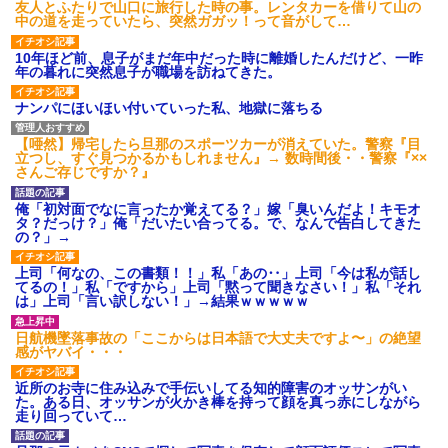
友人とふたりで山口に旅行した時の事。レンタカーを借りて山の
中の道を走っていたら、突然ガガッ！って音がして…
10年ほど前、息子がまだ年中だった時に離婚したんだけど、一昨
年の暮れに突然息子が職場を訪ねてきた。
ナンパにほいほい付いていった私、地獄に落ちる
【唖然】帰宅したら旦那のスポーツカーが消えていた。警察『目
立つし、すぐ見つかるかもしれません』→ 数時間後・・警察『××
さんご存じですか？』
俺「初対面でなに言ったか覚えてる？」嫁「臭いんだよ！キモオ
タ？だっけ？」俺「だいたい合ってる。で、なんで告白してきた
の？」→
上司「何なの、この書類！！」私「あの‥」上司「今は私が話し
てるの！」私「ですから」上司「黙って聞きなさい！」私「それ
は」上司「言い訳しない！」→結果ｗｗｗｗｗ
日航機墜落事故の「ここからは日本語で大丈夫ですよ〜」の絶望
感がヤバイ・・・
近所のお寺に住み込みで手伝いしてる知的障害のオッサンがい
た。ある日、オッサンが火かき棒を持って顔を真っ赤にしながら
走り回っていて…