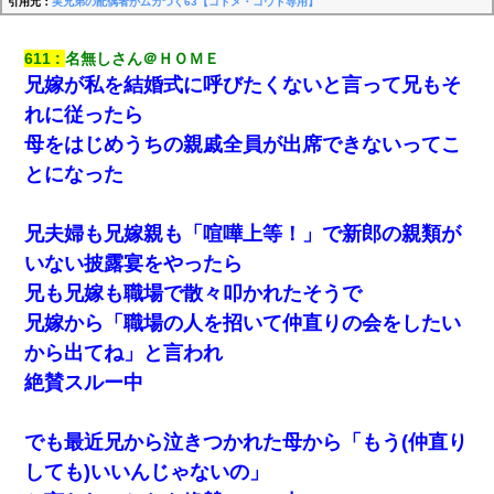
引用元：
実兄弟の配偶者がムカつく63【コトメ・コウト専用】
611
名無しさん＠ＨＯＭＥ
兄嫁が私を結婚式に呼びたくないと言って兄もそ
れに従ったら
母をはじめうちの親戚全員が出席できないってこ
とになった
兄夫婦も兄嫁親も「喧嘩上等！」で新郎の親類が
いない披露宴をやったら
兄も兄嫁も職場で散々叩かれたそうで
兄嫁から「職場の人を招いて仲直りの会をしたい
から出てね」と言われ
絶賛スルー中
でも最近兄から泣きつかれた母から「もう(仲直り
しても)いいんじゃないの」