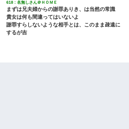
送ったんだが→
618
名無しさん＠ＨＯＭＥ
まずは兄夫婦からの謝罪ありき、は当然の常識
貴女は何も間違ってはいないよ
【ワロタ】姉から「肉食系14才、乳丸出し、毛はうっすら生えか
け」というタイトルで画像が送られてきた
謝罪すらしないような相手とは、このまま疎遠に
するが吉
【GJ!】会社から帰宅中、広い駐車場にエンジンかけっ放しの車を
発見。しかも「ヒィ～」みたいな声も聞こえてきたので気になっ
て近寄ったら女の子がおっさんの下敷きになってた
医者「糖尿病で余命1年です」 ワイ「知らんわｗどうせ死ぬなら
食べる量増やすわｗ」→結果ｗｗｗｗｗ
元夫の連れ子「俺の結婚式の時くらい、母親としての責任を果た
そうとは思わないのか！」→どうも連れ子は…