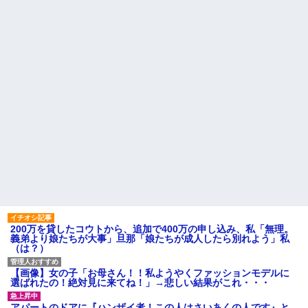
だろ」と怒りの電話が入った。
して「あそぼー」と家に上がり
全く心当たりのない俺だった
込みおやつをクレクレしてた。
が、事態は思わぬ展開に…
田舎では普通のことだったので
ママ友に怒鳴られ仰天
1/2義弟娘「ママのアソコには
黒い絵があるんだよ！洗っても
今のママ本当若いよね。小学
落ちないんだよ！」あー…だか
生ママで政治家系のショートの
らいつも肌を隠してるのね。こ
人全然いない
んな田舎で刺青バレたら面倒...
私が考えた娘の名前を「画数
家に職場の女性A子と写った写
が多い、バランスが悪い」と酷
真(外回り中や出張中のもの)が送
評してたトメ。命名式に娘を抱
られ、嫁に「浮気してない？」
っこして「バランスが取りにく
と確認されたが事実無根だった
い字ねぇ～あたち自分の名前だ
ので全否定→嫁が親戚の探...
いっきらーい」
ハードオフに売っていた4万
座高がすごく高いので、カフ
4000円のフィギュアがヤバすぎ
ェとかで座って膝の位置より低
るｗｗｗｗｗｗ「こんな高い
い高さのテーブルが苦痛だ
の？ｗｗ」「逆に超安い」
主な税金の成り立ちを調べて
私「ちょっと、人の家の金庫
みたよ
触らないでよ！」キチママ『そ
こに金庫があったから、開けて
みようとしただけ☆』義兄「泥
200万を貸したコウトから、追加で400万の申し込み、私「無理。
は出てけ！二度と来るな！」結
義弟より娘たちが大事」旦那「娘たちが成人したら別れよう」私
果・・・
（は？）
私「初めて飲む味だけどなん
のお茶？」彼「ちっ！」私「」
【画像】女の子「お母さん！！私ようやくファッションモデルに
【GIF】JSのカンチョーワロ
選ばれたの！絶対見に来てね！」→悲しい結果がこれ・・・
タ
後続車にクラクションを鳴ら
アパートのドアに『ハンザイ者！この人はさいあくの人です』と