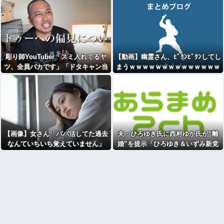
彫り師YouTuber「スミ入れてるヤ
【動画】幽霊さん、ﾋﾞｸﾝﾋﾞｸﾝしてし
ツ、全員バカです」「ドタキャン当
まうｗｗｗｗｗｗｗｗｗｗｗｗｗｗ
たり前、カネはない、挨拶もできな
ｗｗｗｗｗｗ
い」
【画像】女さん「パパ活してた過去
夫・ひろゆき氏に西村ゆか氏が“離
なんていちいち覚えていません」
婚”を提示「ひろゆき＆いずみ新党
（仮）」の届け出を知らされず激怒
[582792952]