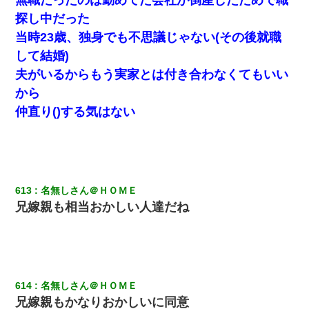
探し中だった
日航機墜落事故の「ここからは日本語で大丈夫ですよ〜」の絶望
当時23歳、独身でも不思議じゃない(その後就職
感がヤバイ・・・
して結婚)
夫がいるからもう実家とは付き合わなくてもいい
裁判官「お互いに最後に言いたいことはありますか」バカ夫
「…」A「夫を一発殴らせてほしい」裁判官「どうぞ」
から
仲直り()する気はない
私『貯金貯まったし、やっと家建てられるね！』夫「実家を二世
帯住宅にした。それに貯金使った」→私『離婚しよう』夫「え
っ」私『使った貯金はあげるから』→すると…
上司「何なの、この書類！！」私「あの‥」上司「今は私が話し
てるの！」私「ですから」上司「黙って聞きなさい！」私「それ
613
名無しさん＠ＨＯＭＥ
は」上司「言い訳しない！」→結果ｗｗｗｗｗ
兄嫁親も相当おかしい人達だね
小学生の妹が20代の弟とチューしてるのに、見て見ぬふりの親を
見てから実家を出た。それから15年、妹が弟の子を妊娠したらし
くもう堕胎できない月なんだと母から連絡がきた…｜生活｜ワロ
タあんてな
614
名無しさん＠ＨＯＭＥ
200万を貸したコウトから、追加で400万の申し込み、私「無理。
兄嫁親もかなりおかしいに同意