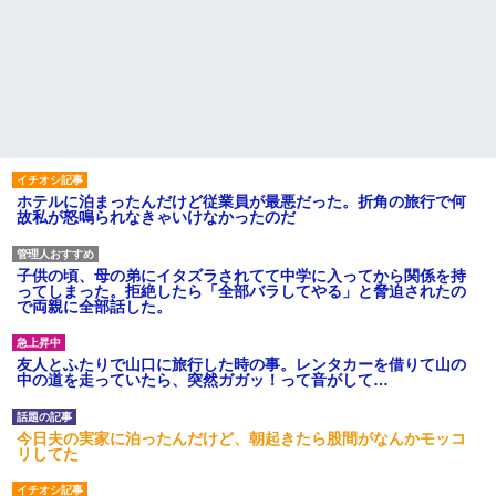
ホテルに泊まったんだけど従業員が最悪だった。折角の旅行で何
故私が怒鳴られなきゃいけなかったのだ
子供の頃、母の弟にイタズラされてて中学に入ってから関係を持
ってしまった。拒絶したら「全部バラしてやる」と脅迫されたの
で両親に全部話した。
友人とふたりで山口に旅行した時の事。レンタカーを借りて山の
中の道を走っていたら、突然ガガッ！って音がして…
今日夫の実家に泊ったんだけど、朝起きたら股間がなんかモッコ
リしてた