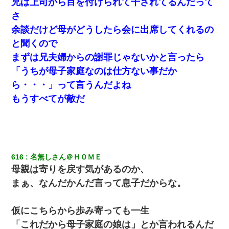
兄は上司から目を付けられて干されてるんだって
さ
嫁が弁護士を連れてきて「悪いと思うなら慰謝料を払って離婚し
余談だけど母がどうしたら会に出席してくれるの
ろ」→ 俺「完全に恐喝になってますね」「お前、これが詐欺だっ
て知ってる？」
と聞くので
まずは兄夫婦からの謝罪じゃないかと言ったら
妊娠中に「おいこのブタ女！てめー席譲れ！」と絡まれ腹を殴る
「うちが母子家庭なのは仕方ない事だか
真似された。泣きながら夫に話すと一年後に…
ら・・・」って言うんだよね
もうすべてが敵だ
私が遺産を相続。→それを知った義両親が「旅行代金を出せ！」
「リフォーム費用を負担しろ！」「金の管理は私達がする！」と
浅ましくも集りにきた。
彼女にプロポーズしてOK貰った俺、告げられた結婚条件にブチ切
れて無事婚約破棄・・・
616
名無しさん＠ＨＯＭＥ
母親は寄りを戻す気があるのか、
ワイ144kg彼女98kgデブカップル、1年間毎日行為しまくった結
まぁ、なんだかんだ言って息子だからな。
果
隣の部屋の住民の母親、オートロックを突破してマンションに入
仮にこちらから歩み寄っても一生
り込んできたみたいで、ずっとドアの前で喚いてて滅茶苦茶うる
さかった。
「これだから母子家庭の娘は」とか言われるんだ