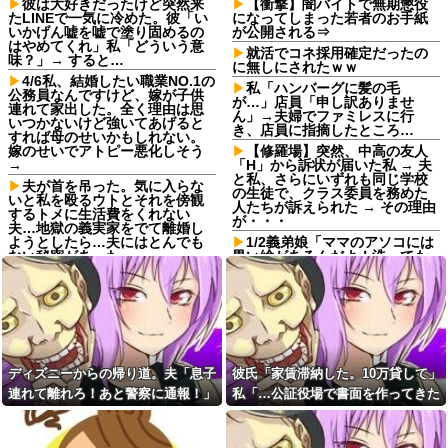
彼は大好きだったけど突然来
【衝撃】闇バイトで無期懲役
たLINEで一気に冷めた。彼「い
になってしまった若者のお手紙
いかげん嘘を嘘で塗り固めるの
が公開される⇒
はやめてくれ」私「どういう意
就活でコネ採用確定だったの
味？」→ すると…
に無しにされたｗｗ
4/6私、結婚したい職業NO.1の
私「ハンバーグに髪の毛
公務員なんですけど、嫁が子供
が…」店員「申し訳ありませ
連れて家出した。全く理由は思
ん」→夫婦でファミレスに行
いつかないけど強いてあげると
き、店員に指摘したところ…
すれば母のせいかもしれない。
嫁のせいでアトピー悪化しそう
【修羅場】突然、中高の友人
→
「H」から訴状が届いた私 → 夫
と私、さらにいずれも同じ学校
夫が首を吊った。気に入らな
の生徒で、クラス委員を務めた
いと私を殴るウトとそれを傍観
人たちが訴えられた → その理由
するトメに生活費をくれない
が・・・
夫…地獄の義実家をでて離婚し
ようとしたら…夫にはとんでも
1/2義弟娘「ママのアソコには
ない秘密があった
黒い絵があるんだよ！洗っても
落ちないんだよ！」あー…だか
嫁が同窓会に出席して元カレ
らいつも肌を隠してるのね。こ
と再会して失踪。1年後に俺の家
んな田舎で刺青バレたら面倒な
に投函されたものがこれ...
事になっちゃうよ…→面倒な事
女子「貴公子の告白を断るな
に。
んてあり得ない！」俺「問題は
公園で飯食ってたら隣のオッ
そこじゃないだろ…」→いじめ
サンが煙草吸い出して顔に煙き
を止めるため動いた結果…
ディズニーからの帰り道。夫「息子
彼氏「家賃滞納した。10万貸して」
たから払ったら口論に……先輩
嫁が新婚当時の不倫を自白し
「煙払うのは喧嘩売ってるよう
連れて離れろ！あと警察に通報！」
私「…公証役場で書面を作ってきた
てきた。娘は相手の子かもしれ
なもんw」私「納得いかん…」
私「助けて！」駅員「どうしまし
ら考える」→結果・・・
ないそうで俺と娘が他人なら男
柿の種、以前は柿の種のピー
女の関係になるかもしれないと
た！？」→トンデモナイことに…
ナッツの方が好きだった
不安だったそうで…