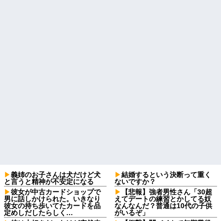
義姉のお子さんは犬だけど犬
結婚するという決断って重く
と言うと精神が不安定になる
ないですか？
彼女が中古カードショップで
【悲報】強者男性さん「30超
男に話しかけられた。いきなり
えてデートの練習とかしてる奴
彼女の持ち歩いてたカードを品
なんなんだ？普通は10代の子供
定めしだしたらしく…
がいるぞ」