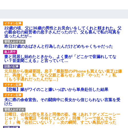
22歳の頃、父に36歳の男性とお見合いをしてくれと頼まれた。父
の親会社の経営者の息子さんだったので、父も喜んで私の写真を
送ったんだが→
昨日37歳のおばさんと行為したんだけどめちゃくちゃだった
妻と同居し始めたときから、よく妻が「どこかで音漏れしてな
い？音楽聞こえる」と言っていて…
元旦那から復縁要請。息子「最新型のiPhoneも買えない貧乏は嫌
だ、再婚して」私「なら父親と暮らせ」息子「やった＾＾」私
（もう手遅れだったんだな…）
【悲報】嫁がワイのこと嫌いっぽいから単身赴任した結果
夫に癌の余命宣告。その闘病中に長女から信じられない言葉を受
けた
日曜日、会社の窓を見ると同僚の姿。俺（あれ？ディズニーシー
じゃ？）→俺電話「今何してんの？」同僚「シーで並んでるこ
と！」俺「会社にいない？」→次の瞬間、すごい鳥肌が立った