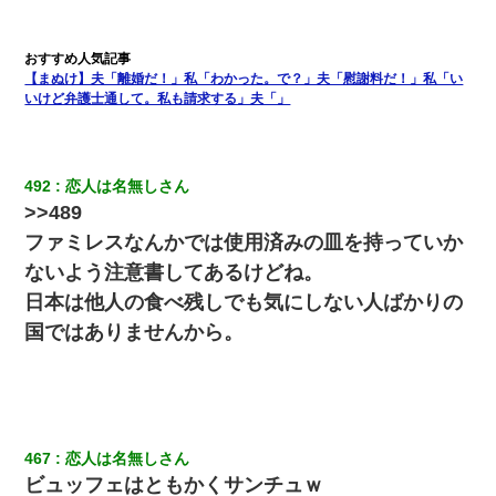
婚活パーティーでよく会う美女がいた。こんな完璧な容姿を持っ
てしても結婚て難しいんだなぁ…と思ってた
【まぬけ】夫「離婚だ！」私「わかった。で？」夫「慰謝料だ！」私「い
いけど弁護士通して。私も請求する」夫「」
放置子が病院送りになったらしい → 俺（二度と帰ってくるなよ…
嫁を半身不随にしやがった恨みは、正直こんなもんじゃ晴れな
い）
492
恋人は名無しさん
>>489
夫に癌の余命宣告。その闘病中に長女から信じられない言葉を受
けた
ファミレスなんかでは使用済みの皿を持っていか
ないよう注意書してあるけどね。
小学生の妹が20代の弟とチューしてるのに、見て見ぬふりの親を
日本は他人の食べ残しでも気にしない人ばかりの
見てから実家を出た。それから15年、妹が弟の子を妊娠したらし
くもう堕胎できない月なんだと母から連絡がきた…｜生活｜ワロ
国ではありませんから。
タあんてな
【報告者がキチ】嫁「妊娠した」俺『それじゃあ皆に祝ってもら
おう』友人達を家に連れ帰ってホームパーティー→俺『皆に祝え
てもらえて良かったな！』→
467
恋人は名無しさん
ビュッフェはともかくサンチュｗ
私『貯金貯まったし、やっと家建てられるね！』夫「実家を二世