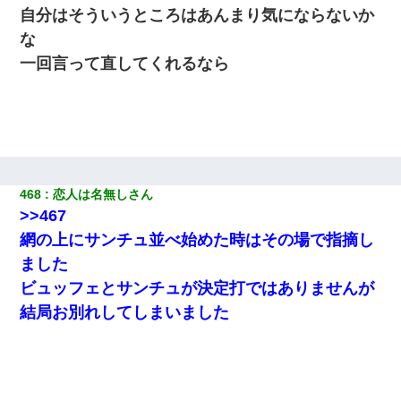
帯住宅にした。それに貯金使った」→私『離婚しよう』夫「え
自分はそういうところはあんまり気にならないか
っ」私『使った貯金はあげるから』→すると…
な
一回言って直してくれるなら
童貞俺、宅飲みした女友達2人を家に泊めた結果ｗｗｗｗｗｗ
【考察】兄嫁急死の1年後、兄が引越すというので手伝いに行った
ら下着が入った引き出しの奥にとんでもないモノを見つけた
「お前の父ちゃんは自宅警備員」とかからかわれたけど、実はと
んでもない仕事に就いていた
468
恋人は名無しさん
>>467
旦那の元カノをSNSで探して写真を保存して顔面評価スレで写真
網の上にサンチュ並べ始めた時はその場で指摘し
を晒してた。ほとんどがブスという評価の中で二人ほど意外に好
評価で苦々しく思った
ました
ビュッフェとサンチュが決定打ではありませんが
出張中の旦那から『フリンしやがって、このクズ』と電話が。私
結局お別れしてしまいました
「本当に家まで来たの？証拠は？」旦那「俺の言葉が信じられな
いのか！」→ 離婚後
妻「ずっと好きだった人と一緒になりたいから、わかれてくださ
い」→離婚後、娘と実家で生活してると…