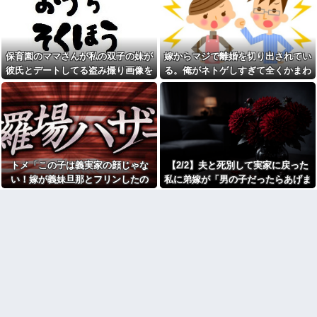
ジャンポケ斉藤「同意があっ
た。まさかの不倫現場に遭遇...
たんです。本当です。信じて下
進学クラスで教師への不満を
さい」 ←何でこの主張が通ら
抱えていた中学生。悩んだ末に
ないの？
取った行動が大人にも響くもの
父がﾀﾋんだ翌日、彼女から
で…
保育園のママさんが私の双子の妹が
嫁からマジで離婚を切り出されてい
「今日はつきあって半年の記念
彼の同期の嫁が子供を産ん
日だね！おめでとう！」とメー
彼氏とデートしてる盗み撮り画像を
る。俺がネトゲしすぎて全くかまわ
だ。すると、彼が「出産祝いに
ルが来た。それから連絡は無視
見せて「あとはわかるよね？とりあ
なかったのが原因らしく...
人生ゲームをあげるんだ！」と
している。「別れたいならせめ
話してきて...
てそう言って」と連絡きたけど
えず5万を家に持ってきて」と脅し
話もしたくないんだよ…….他
【速報】れいわ新選組さん
てきた
「いのちの党」に改名ｗｗｗｗ
弟「エレベーターで知らない
ｗｗｗｗ
女に蹴られた！」私「何した
の？」→事情を聞いた家族全員
【画像】令和最新版のあのち
が「それは自業自得」と呆れて
ゃん、可愛過ぎてワイらにブッ
しまい…
トメ「この子は義実家の顔じゃな
【2/2】夫と死別して実家に戻った
刺さりまくりw w w w w w
【呆然】 兄が『結婚したい』
い！嫁が義妹旦那とフリンしたの
私に弟嫁が「男の子だったらあげま
【衝撃】浅田真央ちゃんの婚
と連れて来た女忄生がアレルギ
活条件がこちら←むしろコレは
よ！」私「DNA鑑定します？」義妹
すよ☆」と妊娠を報告してきた。そ
ー持ちだった。両親は難色を示
普通じゃね？w w w w w w w w
したが兄は結婚し実家とは疎遠
旦那「もちろんです」→結果…
して私名義の家を弟が継ぐ前提で話
カフェで長時間パソコン弄っ
状態に。その後、兄夫婦に子供
し出し…
ている奴の正体
が2人生まれたが...
劇場版映画ちいかわTHE
生理の予定が８月６日なんだ
MOVIE、明日興行収入1兆円突破
けど７月２９日にドバッと鮮血
が確実にｗｗｗｗｗｗｗｗｗｗ
でたから生理かな？って思った
ｗｗｗ
のよね
【人工障がい者】 甥(28)「両
彼氏「俺の親は毒親。だから
親が亡くなったんで僕のこと引
結婚しても一切関わらなくてい
き取ってほしいんですけど！」
い」私「うん」彼氏「そのかわ
なんでいい年したヒキニートを
り俺もお前の親と一切関わらな