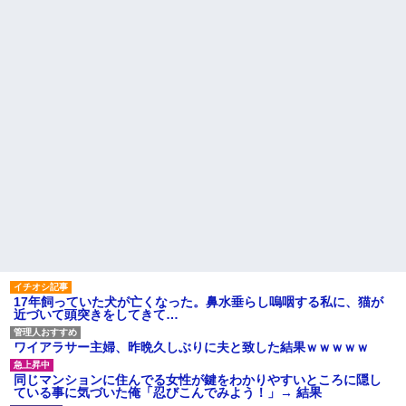
引き取らなきゃいけないんだ...
い。結婚の挨拶にも行かない」
私「えっ」
家族が車停める所は石畳でそ
こには２台家族の車停めてたん
盆正月に夫の実家に長時間滞
だけど、中庭の芝生上に知らな
在しなきゃいけないのが苦痛。
い車が4台停まっていた 父が運転
私「貴方は私の実家を早々に退
手捕まえ「芝生を弁償して...
散する。私もそうしていいは
ず」夫「それは男だから許され
【画像】 北海道、推定300kg
ること。女は許されない」
のヒグマ登場ｗｗｗｗｗｗｗｗ
ｗｗｗｗｗｗｗｗｗｗｗｗ
同窓会で実験、「俺が青年実
業家だったら女の子はどういう
ハードオフに売っていた4万
反応をするか」
4000円のフィギュアがヤバすぎ
るｗｗｗｗｗｗ「こんな高い
【切実】夫に無理と言われた
の？ｗｗ」「逆に超安い」
私の7年の無視生活、その理由が
コレｗｗｗ
私「ちょっと、人の家の金庫
触らないでよ！」キチママ『そ
44歳無職です。精神科に通院
こに金庫があったから、開けて
中で生活保護を受けてます。妻
みようとしただけ☆』義兄「泥
に酷いことばかりしたので離婚
は出てけ！二度と来るな！」結
されそうです。「働くから」
果・・・
「心を入れ替えるから」と言っ
ても信じてもらえません。助け
私「初めて飲む味だけどなん
て
のお茶？」彼「ちっ！」私「」
17年飼っていた犬が亡くなった。鼻水垂らし嗚咽する私に、猫が
先生から電話があったんだけ
近づいて頭突きをしてきて…
【GIF】JSのカンチョーワロ
ど、「～とか～」「～とか考え
タ
て～」と何度も言ってたのが耳
後続車にクラクションを鳴ら
に残ってしまった
ワイアラサー主婦、昨晩久しぶりに夫と致した結果ｗｗｗｗｗ
され彼氏が逆切れ。「何クラク
主な税金の成り立ちを調べて
ション鳴らしてんだ！降りてこ
みたよ
同じマンションに住んでる女性が鍵をわかりやすいところに隠し
いよ！」と怒鳴りだし...
ている事に気づいた俺「忍びこんでみよう！」→ 結果
【衝撃】報酬100万円超の治験