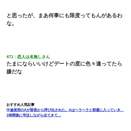
レ！」私「なんでよ」Ａ「ケーチ！バーカ！」→ 後日、Ａ旦那が
凸してきた
と思ったが、まあ何事にも限度ってもんがあるわ
同じマンションに住んでる女性が鍵をわかりやすいところに隠し
な。
ている事に気づいた俺「忍びこんでみよう！」→ 結果
471
恋人は名無しさん
たまにならいいけどデートの度に色々違ってたら
嫌だな
中途採用のAが部長から呼び出された。Aはヘラヘラと部屋に入っていき、
1時間後に号泣しながら出てきて…