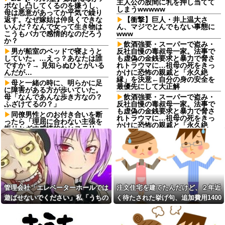
主人公の股間に乳を押し当てて
ポなし凸してくるのを嫌うし、
しまうwwwww
母は悪意があってか平気で繰り
返す。なぜ嫁姑は仲良くできな
【衝撃】巨人・井上温大さ
いんだ？なんで女って生き物は
ん、マジでとんでもない事態に
こうもバカで感情的なのだろう
www
か？
飲酒強要・スーパーで盗み・
男が船室のベッドで寝ようと
反社自慢の毒叔母一家。法事で
していた。…えっ？あなたは誰
も虚偽の金銭要求と暴力で脅さ
ですか？→ 見知らぬひとがいる
れトラウマに…祖母の死をきっ
んだが…
かけに恐怖の親戚と「永久絶
縁」を決意←自分の身の安全を
母と一緒の時に、明らかに足
最優先にして大正解
に障害がある方が歩いていた。
母「なんであんな歩き方なの？
飲酒強要・スーパーで盗み・
ふざけてるの？」
反社自慢の毒叔母一家。法事で
も虚偽の金銭要求と暴力で脅さ
同僚男性とのお付き合いを断
れトラウマに…祖母の死をきっ
ったら「理屈に合わない主張を
かけに恐怖の親戚と「永久絶
振りかざす感情的なヒステリー
縁」を決意←自分の身の安全を
女」と言いふらされて・・・
最優先にして大正解
退職してしばらく経った頃、
ジャンポケ斉藤の被害女性
元職場の取引先から連絡が来
「バウムクーヘン売ったり
た。話を聞くと納得できない内
TikTokライブしててムカついた
容で…
から示談しなかった」←これ
義両親「空き家になるし住ん
コインランドリーで私物の乾
でいいよ」私たち「じゃあお言
管理会社「エレベーターホールでは
注文住宅を建てたんだけど、２年近
燥機シートを「ご自由にどうぞ
葉に甘えて…」→引っ越した途
だろw」と勝手に盗もうとした
遊ばせないでください」私「うちの
く待たされた挙げ句、追加費用1400
端、予想外の出来事が待ってい
DQN夫婦！注意したら「は？名
て…
子じゃないんですけど…」→まさか
万請求された。流石におかしいよ
前かいてないんですけど」と逆
予定より早めに家に帰宅。リ
ギレ
の展開になり…
ね？
ビングに「裸の嫁」と男がい