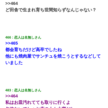
ケーキバイキングにいた単独の50くらいのオッサン、強烈だっ
>>464
た。
ど田舎で生まれ育ち世間知らずなんじゃない？
旦那の元嫁「離婚したとはいえ、私が本来の妻。許可なく結婚す
るなんてどういう神経してるの？離婚届を記入して持って来い」
→笑いが止まらなくなり・・・
466
恋人は名無しさん
ミスした新人(
)に冗談で「行為させてくれたら許してあげる」
って言ったら・・・
>>465
都会育ちだけど高卒でしたね
【驚愕】5000円でＪＫと行為してきたが後悔しかない…
他にも焼肉屋でサンチュを焼こうとするなどして
いました
義兄嫁「娘が大学に入ったら下宿させて」私「しつこい、学校斡
旋のアパートに行け」→ 旦那が義兄に通報したら「志望校を変え
ろ！」とキレて・・・
男だけどリベンジポノレノの被害者になって未だに人生が立ち直
せない
483
恋人は名無しさん
>>464
私はお皿汚れてても取りに行くよ
【悲報】嫁がワイのこと嫌いっぽいから単身赴任した結果