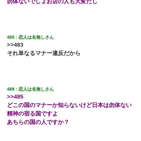
勿体ないでしょお店の人も大変だし
父が他界→父のフリン相手『どうか相続を放棄して下さい、昔の
ことは謝ります。ごめんなさい…』私「お子さんはフリン略奪婚
って知ってるの？」相手『 』結果→
嘘をついてフリン旅行へ出かけた嫁→翌日、嫁「ただいま～」旦
485
恋人は名無しさん
那「娘がシんだよ。何度も連絡したのに…」嫁「えっ」→なん
と・・・
>>483
それ単なるマナー違反だから
彼女にプロポーズしてOK貰った俺、告げられた結婚条件にブチ切
れて無事婚約破棄・・・
彼女(美人女医)にネックレスをプレゼント。「こんな安物を渡すく
らいなら、渡さないほうがマシだからね」→ ６０万したと話した
489
恋人は名無しさん
ら・・・
>>485
どこの国のマナーか知らないけど日本は勿体ない
嫁が涙声で『会いたいね』とか言っているのが聞こえた。俺「こ
んな時間に誰と電話してんの？」嫁「ごめんなさい…！（大号
精神の宿る国ですよ
泣」俺（キターー）→
あちらの国の人ですか？
隣の部屋の住民の母親、オートロックを突破してマンションに入
り込んできたみたいで、ずっとドアの前で喚いてて滅茶苦茶うる
さかった。