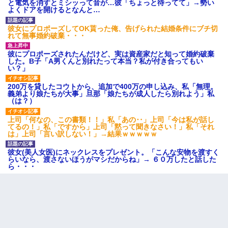
と電気を消すとミシッって音が…彼「ちょっと待ってて」→勢い
よくドアを開けるとなんと…
彼女にプロポーズしてOK貰った俺、告げられた結婚条件にブチ切
れて無事婚約破棄・・・
彼にプロポーズされたんだけど、実は資産家だと知って婚約破棄
した。B子「A男くんと別れたって本当？私が付き合ってもい
い？」
200万を貸したコウトから、追加で400万の申し込み、私「無理。
義弟より娘たちが大事」旦那「娘たちが成人したら別れよう」私
（は？）
上司「何なの、この書類！！」私「あの‥」上司「今は私が話し
てるの！」私「ですから」上司「黙って聞きなさい！」私「それ
は」上司「言い訳しない！」→結果ｗｗｗｗｗ
彼女(美人女医)にネックレスをプレゼント。「こんな安物を渡すく
らいなら、渡さないほうがマシだからね」→ ６０万したと話した
ら・・・