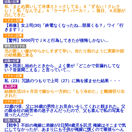
募集がこちらｗｗｗｗｗ(※画像
私「まとめ買いして冷凍ストックしてる」Ａ「ずるい！クレク
あり)
レ！」私「なんでよ」Ａ「ケーチ！バーカ！」→ 後日、Ａ旦那が
【ネット騒然】惨殺されたタ
凸してきた
ワマン頂き女子のこの動画、す
げえええええｗｗｗｗｗｗｗｗ
【画像】女上司(30)「終電なくなったね…部屋くる？」ワイ「行
ｗｗｗ
きます！」
【愕然】白のクラウン俺氏、
高速道路左車線を制限速度で走
【驚愕】5000円でＪＫと行為してきたが後悔しかない…
った結果wwwwwwwwwwww
百年の恋12-899 食べた量を
張り合ってくる
兄の新しい嫁がやらかしすぎて辛い。当たり前のように実家や姪
の幼稚園に来る
【悲報】佐藤輝明・・・２軍
でも盛大にやらかす←あまり悲
しませないでくれ
妻と同居し始めたときから、よく妻が「どこかで音漏れしてな
い？音楽聞こえる」と言っていて…
私（23）冗談のつもりで上司（27）に胸を揉ませた結果・・・
結婚生活10ヶ月目で嫁から一方的に「もう冷めた」と離婚切り出
された
22歳の頃、父に36歳の男性とお見合いをしてくれと頼まれた。父
の親会社の経営者の息子さんだったので、父も喜んで私の写真を
送ったんだが→
【戦争】不妊の俺嫁に弟嫁が2日間4歳児を託児 俺嫁はそこまで気
にしてなかったが、あまりにも子供が俺嫁に懐くので最後らへん