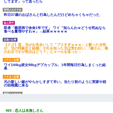
してます」って送ったら
昨日37歳のおばさんと行為したんだけどめちゃくちゃだった
医者「糖尿病で余命1年です」 ワイ「知らんわｗどうせ死ぬなら
食べる量増やすわｗ」→結果ｗｗｗｗｗ
【クズ】昔、兄がお見合いして「ブスすぎｗｗｗ」と断った女性
が、兄の同級生と結婚。それを知った兄は荒れ狂い、｢嫁さん、俺
のお古ですが気分はどう？」とメールを送った→
ワイ144kg彼女98kgデブカップル、1年間毎日行為しまくった結
果
兄の新しい嫁がやらかしすぎて辛い。当たり前のように実家や姪
の幼稚園に来る
見合いにて。嫁「はじめまして」俺「失礼ですが○○さんご本人で
すか？」
465
恋人は名無しさん