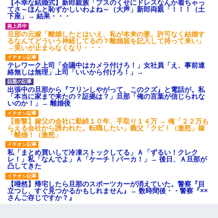
【不幸な結婚式】新郎親族「ブスのくせにドレスなんか着ちゃっ
てさ～ほんと恥ずかしいわよね～（大声」新郎両親「！！！（土
下座」→ 結果・・・
旦那の元嫁「離婚したとはいえ、私が本来の妻。許可なく結婚す
るなんてどういう神経してるの？離婚届を記入して持って来い」
→笑いが止まらなくなり・・・
テレワーク上司「会議中はカメラ付けろ！」女社員「え、事前連
絡無しは無理」上司「いいから付けろ！」→
出張中の旦那から『フリンしやがって、このクズ』と電話が。私
「本当に家まで来たの？証拠は？」旦那「俺の言葉が信じられな
いのか！」→ 離婚後
【衝撃】嫁父の会社に勤続１０年、手取り１４万 → 俺「２２万も
らえる会社から誘われた。転職したい」義父「クビ！（激怒」嫁
「離婚！（激怒」
私「まとめ買いして冷凍ストックしてる」Ａ「ずるい！クレク
レ！」私「なんでよ」Ａ「ケーチ！バーカ！」→ 後日、Ａ旦那が
凸してきた
【唖然】帰宅したら旦那のスポーツカーが消えていた。警察『目
立つし、すぐ見つかるかもしれません』→ 数時間後・・警察『××
さんご存じですか？』