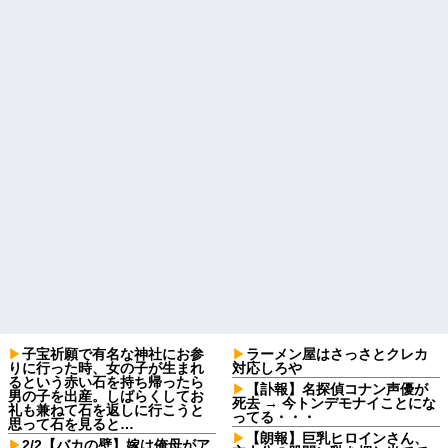
子宝祈願で有名な神社にお参
ラーメン屋はさっさとクレカ
りに行った時、女の子が生まれ
対応しろや
るという赤い石を持ち帰ったら
【訃報】名探偵コナン声優が
男の子を出産。しばらくしてお
死去 → 今トンデモナイことにな
礼も兼ねて石を返しに行こうと
ってる・・・
思って石を見ると…
【朗報】巨乳ヒロインさん、
2/2【バカの壁】嫁は俺母がア