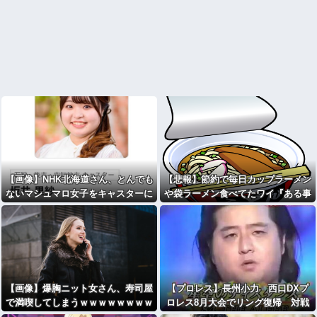
【画像】NHK北海道さん、とんでも
【悲報】節約で毎日カップラーメン
ないマシュマロ女子をキャスターに
や袋ラーメン食べてたワイ『ある事
起用ｗ
実』に気付くｗｗｗｗｗｗ
【画像】爆胸ニット女さん、寿司屋
【プロレス】長州小力 西口DXプ
で満喫してしまうｗｗｗｗｗｗｗｗ
ロレス8月大会でリング復帰 対戦
ｗｗ
相手はクロちゃん 道交法違反の疑