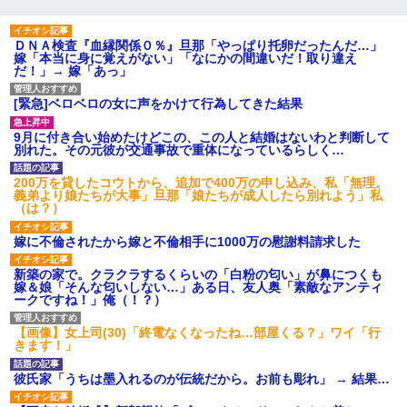
ＤＮＡ検査『血縁関係０％』旦那「やっぱり托卵だったんだ…」
嫁「本当に身に覚えがない」「なにかの間違いだ！取り違え
だ！」→ 嫁「あっ」
[緊急]ベロベロの女に声をかけて行為してきた結果
9月に付き合い始めたけどこの、この人と結婚はないわと判断して
別れた。その元彼が交通事故で重体になっているらしく…
200万を貸したコウトから、追加で400万の申し込み、私「無理。
義弟より娘たちが大事」旦那「娘たちが成人したら別れよう」私
（は？）
嫁に不倫されたから嫁と不倫相手に1000万の慰謝料請求した
新築の家で。クラクラするくらいの「白粉の匂い」が鼻につくも
嫁＆娘「そんな匂いしない…」ある日、友人奥「素敵なアンティ
ークですね！」俺（！？）
【画像】女上司(30)「終電なくなったね…部屋くる？」ワイ「行
きます！」
彼氏家「うちは墨入れるのが伝統だから。お前も彫れ」 → 結果…