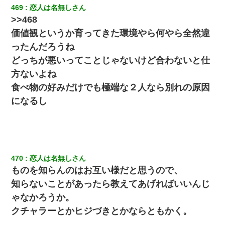
469
恋人は名無しさん
9月に付き合い始めたけどこの、この人と結婚はないわと判断して
>>468
別れた。その元彼が交通事故で重体になっているらしく…
価値観というか育ってきた環境やら何やら全然違
ったんだろうね
ナンパにほいほい付いていった私、地獄に落ちる
どっちが悪いってことじゃないけど合わないと仕
方ないよね
父親がくも膜下出血で突然ﾀﾋ。→母の貯金が0なことが判明。→母
「私を家に置いてほしい、どうか見捨てないで(土下座」俺・嫁
食べ物の好みだけでも極端な２人なら別れの原因
「…」
になるし
私は家が貧しくて、手に職をつけようと看護師になった。だけど
卒業を控えた年の1月末、車にひかれて看護師になれなくなった。
13歳娘が元嫁のところから逃げてきた。どう扱ったらいいのかわ
470
恋人は名無しさん
からない
ものを知らんのはお互い様だと思うので、
知らないことがあったら教えてあげればいいんじ
10年ほど前、息子がまだ年中だった時に離婚したんだけど、一昨
年の暮れに突然息子が職場を訪ねてきた。
ゃなかろうか。
クチャラーとかヒジづきとかならともかく。
私「まとめ買いして冷凍ストックしてる」Ａ「ずるい！クレク