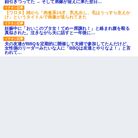
顔引きつってた → そして弟嫁が迎えに来た翌日…
【ワロタ】姉から「肉食系14才、乳丸出し、毛はうっすら生えか
け」というタイトルで画像が送られてきた
妊娠中に「おいこのブタ女！てめー席譲れ！」と絡まれ腹を殴る
真似された。泣きながら夫に話すと一年後に…
夫の友達がBBQを定期的に開催して夫婦で参加してたんだけど、
女性側のリーダーみたいな人に「BBQは友達とやりなよ！」と言
われて…