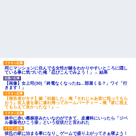
同じマンションに住んでる女性が鍵をわかりやすいところに隠し
ている事に気づいた俺「忍びこんでみよう！」→ 結果
【画像】女上司(30)「終電なくなったね…部屋くる？」ワイ「行
きます！」
【報告者がキチ】嫁「妊娠した」俺『それじゃあ皆に祝ってもら
おう』友人達を家に連れ帰ってホームパーティー→俺『皆に祝え
てもらえて良かったな！』→
体中に赤い蕁麻疹みたいなのができて、皮膚科にいったら「ジベ
ル薔薇色ひこう疹」という症状だと言われた
彼氏の家に泊まる事になり、ゲームで盛り上がってさぁ寝よう！