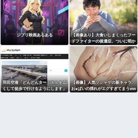
いも不起訴に
ジブリ映画あるある
【画像あり】大食いしまくったフー
ドファイターの後遺症、ついに明か
され始める････！！
羽田空港「どんどんターミナルを広
【画像】人気ソシャゲの新キャラ、
くして徒歩で行けるようにします」
お●ぱいの揺れがエグすぎてまうww
→搭乗口まで1キロ歩かせるもよう
wwwwwwwwwwwwwww