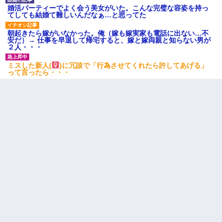
婚活パーティーでよく会う美女がいた。こんな完璧な容姿を持っ
てしても結婚て難しいんだなぁ…と思ってた
朝起きたら嫁がいなかった。俺（嫁も嫁実家も電話に出ない…不
安だ）→ 仕事を早退して帰宅すると、嫁と嫁両親と知らない男が
２人・・・
ミスした新人(
)に冗談で「行為させてくれたら許してあげる」
って言ったら・・・