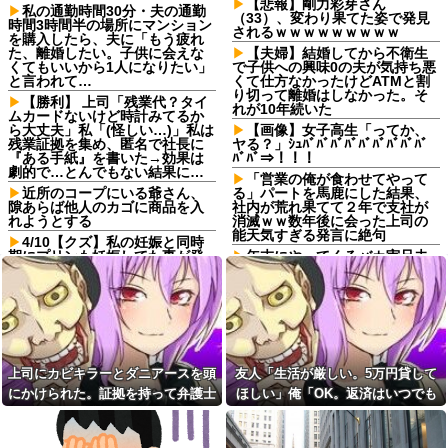
【悲報】剛力彩芽さん
私の通勤時間30分・夫の通勤
（33）、変わり果てた姿で発見
時間3時間半の場所にマンション
されるｗｗｗｗｗｗｗｗｗ
を購入したら、夫に「もう疲れ
た、離婚したい。子供に会えな
【夫婦】結婚してから不衛生
くてもいいから1人になりたい」
で子供への興味0の夫が気持ち悪
と言われて…
くて仕方なかったけどATMと割
り切って離婚はしなかった。そ
【勝利】 上司「残業代？タイ
れが10年続いた
ムカードないけど時計みてるか
ら大丈夫」私「(怪しい…)」私は
【画像】女子高生「ってか、
残業証拠を集め、匿名で社長に
ヤる？」ｼｭﾊﾞﾊﾞﾊﾞﾊﾞﾊﾞﾊﾞﾊﾞﾊﾞﾊﾞ
『ある手紙』を書いた→効果は
ﾊﾞﾊﾞ⇒！！！
劇的で…とんでもない結果に…
「営業の俺が食わせてやって
近所のコープにいる爺さん、
る」パートを馬鹿にした結果、
隙あらば他人のカゴに商品を入
社内が荒れ果てて２年で支社が
れようとする
消滅ｗｗ数年後に会った上司の
能天気すぎる発言に絶句
4/10【クズ】私の妊娠と同時
期にプリンも妊娠してた事が発
年末にやってくるバカ実兄夫
覚→夫から電話がかかってき
婦に絶望…自分の部屋を追い出
た。父「娘に代われ？その前に
され家事も増えるのに、一切手
する事があるだろう？」夫「僕
伝わず放置子状態！親戚の前で
らの恋路を邪魔しないでくださ
かばってあげてるのに「私が悪
い！」
いんですよね」と何もせず泣く
だけの義姉にイラ
彼の母親と初めて食事した時
に彼母が「私ちゃんは結婚した
職場で電話を取った新入社員
上司にカビキラーとダニアースを頭
友人「生活が厳しい。5万円貸して
ら仕事辞める予定なんですって
の女子がヒワイなことを言われ
ね」と言ってきた
てショックを受けたことがあっ
にかけられた。証拠を持って弁護士
ほしい」俺「OK。返済はいつでも
た
年収1500万の父が退職。父
に相談したら...
いいよ」→後日、友人のSNSを見
「退職金も渡したよな？」母
パートタイマーで月16万稼い
て…
「貯金なんてないよー」父「全
でいるのに月20万使おうとする