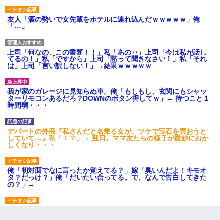
友人「酒の勢いで女先輩をホテルに連れ込んだｗｗｗｗｗ」俺
「…」
上司「何なの、この書類！！」私「あの‥」上司「今は私が話し
てるの！」私「ですから」上司「黙って聞きなさい！」私「それ
は」上司「言い訳しない！」→結果ｗｗｗｗｗ
我が家のガレージに見知らぬ車。俺「もしもし、玄関にもシャッ
ターリモコンあるだろ？DOWNのボタン押してｗ」→ 待つこと１
時間弱・・・
デパートの外商『私さんだと名乗る女が、ツケで宝石を買おうと
していて…』私「！？」→ 翌日。ママ友たちの様子が微妙におか
しくなり・・・
俺「初対面でなに言ったか覚えてる？」嫁「臭いんだよ！キモオ
タ？だっけ？」俺「だいたい合ってる。で、なんで告白してきた
の？」→
男だけどリベンジポノレノの被害者になって未だに人生が立ち直
せない