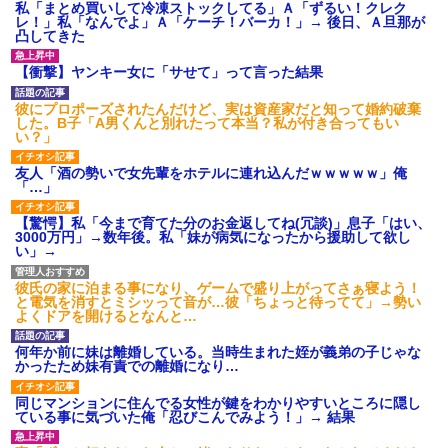
私「まとめ買いして冷凍ストックしてる」Ａ「ずるい！クレク
レ！」私「なんでよ」Ａ「ケーチ！バーカ！」→ 後日、Ａ旦那が
凸してきた
【衝撃】ヤンキー女に「サせて」って言った結果
彼にプロポーズされたんだけど、実は資産家だと知って婚約破棄
した。B子「A男くんと別れたって本当？私が付き合ってもい
い？」
友人「酒の勢いで女先輩をホテルに連れ込んだｗｗｗｗｗ」俺
「…」
【驚愕】私「今まで育てた分のお金返してね(冗談)」息子「はい、
3000万円」→数年後。私「妹が病気になったから援助して欲し
い」→
彼氏の家に泊まる事になり、ゲームで盛り上がってさぁ寝よう！
と電気を消すとミシッって音が…彼「ちょっと待ってて」→勢い
よくドアを開けるとなんと…
何年か前に妹は離婚している。当時生まれた姪が義弟の子じゃな
かったため妹有責での離婚になり…
同じマンションに住んでる女性が鍵をわかりやすいところに隠し
ている事に気づいた俺「忍びこんでみよう！」→ 結果