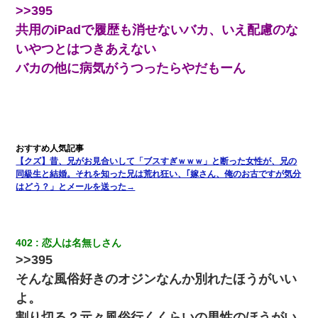
>>395
共用のiPadで履歴も消せないバカ、いえ配慮のな
ナンパにほいほい付いていった私、地獄に落ちる
いやつとはつきあえない
バカの他に病気がうつったらやだもーん
妻「ずっと好きだった人と一緒になりたいから、わかれてくださ
い」→離婚後、娘と実家で生活してると…
夫の友達がBBQを定期的に開催して夫婦で参加してたんだけど、
女性側のリーダーみたいな人に「BBQは友達とやりなよ！」と言
われて…
【クズ】昔、兄がお見合いして「ブスすぎｗｗｗ」と断った女性が、兄の
同級生と結婚。それを知った兄は荒れ狂い、｢嫁さん、俺のお古ですが気分
小2の頃、妹と昼寝してたら家が火事になってて気づくと逃げ場が
なかった。妹を抱き締めて「ﾀﾋんじゃうよ」って泣いてたら…
はどう？」とメールを送った→
妻と同居し始めたときから、よく妻が「どこかで音漏れしてな
い？音楽聞こえる」と言っていて…
402
恋人は名無しさん
>>395
【衝撃】嫁父の会社に勤続１０年、手取り１４万 → 俺「２２万も
そんな風俗好きのオジンなんか別れたほうがいい
らえる会社から誘われた。転職したい」義父「クビ！（激怒」嫁
「離婚！（激怒」
よ。
割り切る？元々風俗行くくらいの男性のほうがい