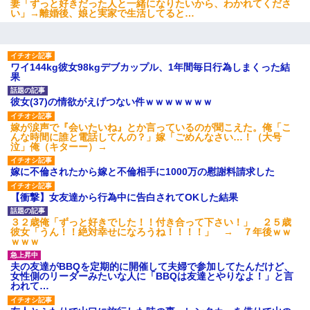
妻「ずっと好きだった人と一緒になりたいから、わかれてくださ
い」→離婚後、娘と実家で生活してると…
ワイ144kg彼女98kgデブカップル、1年間毎日行為しまくった結
果
彼女(37)の情欲がえげつない件ｗｗｗｗｗｗｗ
嫁が涙声で『会いたいね』とか言っているのが聞こえた。俺「こ
んな時間に誰と電話してんの？」嫁「ごめんなさい…！（大号
泣」俺（キターー）→
嫁に不倫されたから嫁と不倫相手に1000万の慰謝料請求した
【衝撃】女友達から行為中に告白されてOKした結果
３２歳俺「ずっと好きでした！！付き合って下さい！」 ２５歳
彼女「うん！！絶対幸せになろうね！！！！」 → ７年後ｗｗ
ｗｗｗ
夫の友達がBBQを定期的に開催して夫婦で参加してたんだけど、
女性側のリーダーみたいな人に「BBQは友達とやりなよ！」と言
われて…