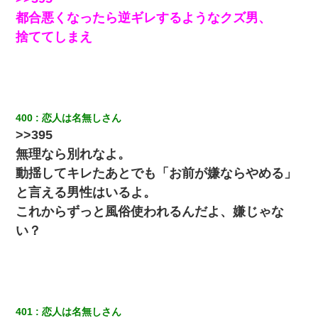
都合悪くなったら逆ギレするようなクズ男、
朝起きたら嫁がいなかった。俺（嫁も嫁実家も電話に出ない…不
捨ててしまえ
安だ）→ 仕事を早退して帰宅すると、嫁と嫁両親と知らない男が
２人・・・
彼女(美人女医)にネックレスをプレゼント。「こんな安物を渡すく
らいなら、渡さないほうがマシだからね」→ ６０万したと話した
ら・・・
400
恋人は名無しさん
>>395
体中に赤い蕁麻疹みたいなのができて、皮膚科にいったら「ジベ
無理なら別れなよ。
ル薔薇色ひこう疹」という症状だと言われた
動揺してキレたあとでも「お前が嫌ならやめる」
嘘をついてフリン旅行へ出かけた嫁→翌日、嫁「ただいま～」旦
と言える男性はいるよ。
那「娘がシんだよ。何度も連絡したのに…」嫁「えっ」→なん
と・・・
これからずっと風俗使われるんだよ、嫌じゃな
い？
同じマンションに住んでる女性が鍵をわかりやすいところに隠し
ている事に気づいた俺「忍びこんでみよう！」→ 結果
放置子が病院送りになったらしい → 俺（二度と帰ってくるなよ…
嫁を半身不随にしやがった恨みは、正直こんなもんじゃ晴れな
401
恋人は名無しさん
い）