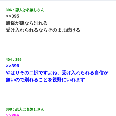
396
恋人は名無しさん
｢昨日はお兄ちゃんと一緒にお風呂に入っちゃった～｣とか毎日兄
>>395
の話をしていたA子が事故で亡くなった。→Ａ子のお母さんの話に
驚愕…
風俗が嫌なら別れる
受け入れられるならそのまま続ける
子供の頃、母の弟にイタズラされてて中学に入ってから関係を持
ってしまった。拒絶したら「全部バラしてやる」と脅迫されたの
で両親に全部話した。
今日夫の実家に泊ったんだけど、朝起きたら股間がなんかモッコ
リしてた
404
395
>>396
【まぬけ】夫「離婚だ！」私「わかった。で？」夫「慰謝料
やはりその二択ですよね、受け入れられる自信が
だ！」私「いいけど弁護士通して。私も請求する」夫「」
無いので別れることを視野にいれます
隣の部屋の住民の母親、オートロックを突破してマンションに入
り込んできたみたいで、ずっとドアの前で喚いてて滅茶苦茶うる
さかった。
夫に癌の余命宣告。その闘病中に長女から信じられない言葉を受
398
恋人は名無しさん
けた
>>395