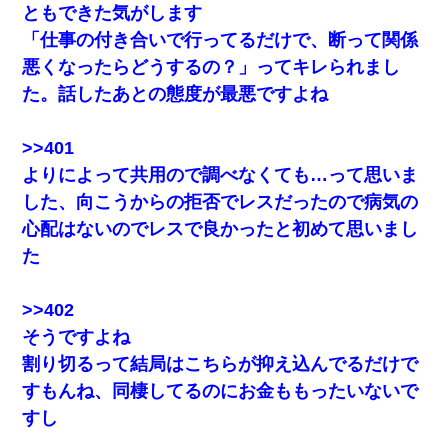
姉旦那の友達「ほんとのパパだよ～」私のお腹を触ってほざく。
ともできた気がします
→思わず手を叩いて振り払ったら…
「仕事の付き合いで行ってるだけで、断って関係
悪くなったらどうするの？」ってキレられまし
【衝撃】ヤンキー女に「サせて」って言った結果
た。話したあとの態度が最悪ですよね
[緊急]ベロベロの女に声をかけて行為してきた結果
>>401
よりによって共用ので調べなくても…って思いま
【ワロタ】姉から「肉食系14才、乳丸出し、毛はうっすら生えか
け」というタイトルで画像が送られてきた
した、向こうからの拒否でレスだったので病気の
心配はないのでレスで良かったと初めて思いまし
【GJ!】会社から帰宅中、広い駐車場にエンジンかけっ放しの車を
た
発見。しかも「ヒィ～」みたいな声も聞こえてきたので気になっ
て近寄ったら女の子がおっさんの下敷きになってた
>>402
ミスした新人(
)に冗談で「行為させてくれたら許してあげる」
そうですよね
って言ったら・・・
割り切るって結局はこちらが抑え込んでるだけで
すもんね、同棲してるのにお金ももったいないで
私「まとめ買いして冷凍ストックしてる」Ａ「ずるい！クレク
レ！」私「なんでよ」Ａ「ケーチ！バーカ！」→ 後日、Ａ旦那が
すし
凸してきた