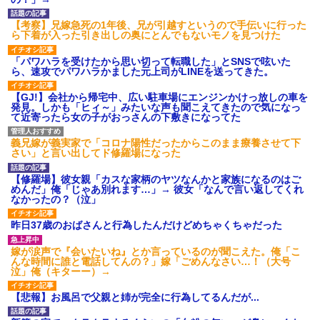
【考察】兄嫁急死の1年後、兄が引越すというので手伝いに行った
ら下着が入った引き出しの奥にとんでもないモノを見つけた
「パワハラを受けたから思い切って転職した」とSNSで呟いた
ら、速攻でパワハラかました元上司がLINEを送ってきた。
【GJ!】会社から帰宅中、広い駐車場にエンジンかけっ放しの車を
発見。しかも「ヒィ～」みたいな声も聞こえてきたので気になっ
て近寄ったら女の子がおっさんの下敷きになってた
義兄嫁が義実家で「コロナ陽性だったからこのまま療養させて下
さい」と言い出してド修羅場になった
【修羅場】彼女親「カスな家柄のヤツなんかと家族になるのはご
めんだ」俺「じゃあ別れます…」→ 彼女「なんで言い返してくれ
なかったの？（泣」
昨日37歳のおばさんと行為したんだけどめちゃくちゃだった
嫁が涙声で『会いたいね』とか言っているのが聞こえた。俺「こ
んな時間に誰と電話してんの？」嫁「ごめんなさい…！（大号
泣」俺（キターー）→
【悲報】お風呂で父親と姉が完全に行為してるんだが...