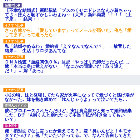
後続車にクラクションを鳴ら
され彼氏が逆切れ。「何クラク
ション鳴らしてんだ！降りてこ
【不幸な結婚式】新郎親族「ブスのくせにドレスなんか着ちゃっ
いよ！」と怒鳴りだし...
てさ～ほんと恥ずかしいわよね～（大声」新郎両親「！！！（土
下座」→ 結果・・・
【衝撃】報酬100万円超の治験
募集がこちらｗｗｗｗｗ(※画像
あり)
さっき嫁から、「愛しています」ってメールが届いた。俺も「愛
してます」って送ったら
【ネット騒然】惨殺されたタ
ワマン頂き女子のこの動画、す
げえええええｗｗｗｗｗｗｗｗ
私「結婚やめるわ」 婚約者「え？なんでなんで？」 → 放置した
ｗｗｗ
結果…｜生活｜ワロタあんてな
【愕然】白のクラウン俺氏、
高速道路左車線を制限速度で走
ＤＮＡ検査『血縁関係０％』旦那「やっぱり托卵だったんだ…」
った結果wwwwwwwwwwww
嫁「本当に身に覚えがない」「なにかの間違いだ！取り違え
だ！」→ 嫁「あっ」
百年の恋12-899 食べた量を
張り合ってくる
【悲報】佐藤輝明・・・２軍
でも盛大にやらかす←あまり悲
しませないでくれ
小2の頃、妹と昼寝してたら家が火事になってて気づくと逃げ場が
なかった。妹を抱き締めて「ﾀﾋんじゃうよ」って泣いてたら…
彼にプロポーズされたんだけど、実は資産家だと知って婚約破棄
した。B子「A男くんと別れたって本当？私が付き合ってもい
い？」
俺「初対面でなに言ったか覚えてる？」嫁「臭いんだよ！キモオ
タ？だっけ？」俺「だいたい合ってる。で、なんで告白してきた
の？」→