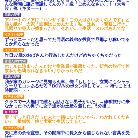
【驚愕】義実家の“素手おにぎ
ママ友に託児してて「他に預け
んな時間に誰と電話してんの？」嫁「ごめんなさい…！（大号
り”が汚くて無理！ 「子どもに食
るとこあるの？」
泣」俺（キターー）→
べさせたくない！！」←お前ら
私「夫がギャンブル依存症で
は食べられる？？？？？？
す。でも離婚したくない」一同
アパートのドアに『ハンザイ者！この人はさいあくの人です』と
プロポーズした彼女のご両親
「きっぱり辞めさせるべき」→
張り紙が！大家「面倒はごめんだよ」私「はあ」→警察に行き、
へ挨拶に行った結果→ 彼女の兄
私「回数を減らすって言ってく
見回りで犯人が捕まったが、それが…｜生活｜ヌルポあんてな
「ああああおおおお！！」 俺
れました！」一同「だめだこり
『！？』 兄がいるのは聞いてた
ゃ」
ずっとニートだと思ってた同居の義弟が投資で旦那より稼いでる
けど、ガチの池沼だったんだ...
主な税金の成り立ちを調べて
とか知らなかった…
告白を決意してメールをし
みたよ
た。 女『久しぶりです。私、海
昨日37歳のおばさんと行為したんだけどめちゃくちゃだった
外赴任中なんです』俺「え！？
（恋愛運本当ねえな…）」 → そ
して3年後、彼女の帰国を空港...
ホテルに泊まったんだけど従業員が最悪だった。折角の旅行で何
ハードオフに売っていた4万
故私が怒鳴られなきゃいけなかったのだ
4000円のフィギュアがヤバすぎ
るｗｗｗｗｗｗ「こんな高い
我が家のガレージに見知らぬ車。俺「もしもし、玄関にもシャッ
の？ｗｗ」「逆に超安い」
ターリモコンあるだろ？DOWNのボタン押してｗ」→ 待つこと１
私「ちょっと、人の家の金庫
時間弱・・・
触らないでよ！」キチママ『そ
こに金庫があったから、開けて
クラスで一人無口で誰とも話さない男子がいた。→修学旅行に来
みようとしただけ☆』義兄「泥
なかったその男子に女子達がお土産を渡した。5分後…
は出てけ！二度と来るな！」結
果・・・
妻「ずっと好きだった人と一緒になりたいから、わかれてくださ
私「初めて飲む味だけどなん
い」→離婚後、娘と実家で生活してると…
のお茶？」彼「ちっ！」私「」
【GIF】JSのカンチョーワロ
夫に癌の余命宣告。その闘病中に長女から信じられない言葉を受
タ
けた