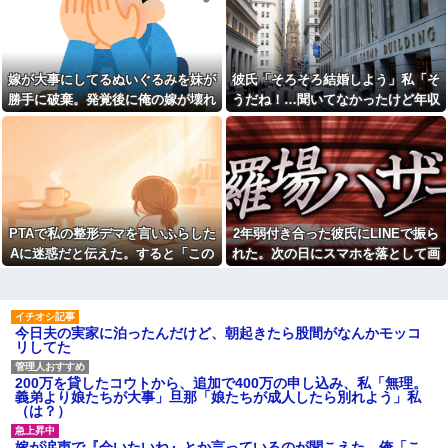
部なくなったの！？」→予想外
のクソ
の返事に家族騒然となり…
彼氏「最近冷たくない？」私
取り放題でてんこ盛りにして
「だって人前で触ってくるじゃ
るのはまあ見かけるが持ち帰り
ん」→公共の場でも痴漢みたい
はなしでしょう、、、
に体を触ってくる彼氏が嫌にな
嫁が大事にしてるぬいぐるみを妹が
彼氏「そろそろ結婚しよう」私「そ
り…
母が「学費を親が払うのはお
勝手に破棄。発覚後に俺の嫁が壊れ
うだね！…聞いてなかったけど年収
かしい」と言い出した。その理
【画像】人気女子アナさんの
由を聞いて思わず耳を疑ってし
谷〇厳選ｗｗｗｗ他
た
とかって聞いてもいい？」彼氏「2
まい…
【修羅場】帰宅したら間男に
億かな」私「……は？」
「昼間にあんなこと言った自
フルボッコされた結果…その理
分がバカ」と勝手に懺悔すら口
由がこれｗｗｗ
にした営業
会社クビになった正社員だけ
【うわぁ】 横向き寝、体に負
ど質問ある？
担があったと判明ｗｗｗｗｗｗ
【画像】笑える画像、素敵な
ｗ
PTAで私の整形デマを言いふらした
2年弱付き合った彼氏にLINEで振ら
画像、なんでも貼っていけｗｗ
ショートスリーバー堀大輔さ
ｗｗｗ
Aに迷惑だと伝えた。すると「この
れた。次の日にスマホを落として画
ん、とんでもない事になるｗｗ
【衝撃】女叩きの弟を陰でサ
人整形してるんです！！」と大勢の
面破壊、LINEの移行が出来ず放置し
ｗｗｗｗｗｗ
ポートする姉…その真意が怖す
保護者の前で叫び出し…
てたら...
【画像】ワイ底辺期間工の夕
ぎるｗｗｗｗ
食がこちらｗｗｗｗｗ
職場の流し台に、飲み終わっ
今日夫の実家に泊ったんだけど、朝起きたら股間がなんかモッコ
【画像】闇バイトで無期懲役
たペットボトルをそのまま放置
リしてた
になってしまった若者さん、お
する人がいる
手紙でお気持ち表明した結果本
面接官「このボールペンを1万
当に自分で書いたの？と疑惑が
円で売って下さい」
200万を貸したコウトから、追加で400万の申し込み、私「無理。
集中してしまう…
義弟より娘たちが大事」旦那「娘たちが成人したら別れよう」私
旦那が激務で寂しいらしく俺
マジで「女しか」使わない言
（は？）
にお誘いメールを山ほど送って
葉ｗｗｗｗｗｗｗｗｗｗｗｗｗ
くる嫁のママ友。どうにかなる
ｗｗｗｗｗｗｗｗｗｗｗｗｗｗ
前に距離を置きたいんだが嫁が
嫁が涙声で『会いたいね』とか言っているのが聞こえた。俺「こ