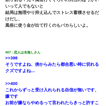
嫁が弁護士を連れてきて「悪いと思うなら慰謝料を払って離婚し
いって人でもないと
ろ」→ 俺「完全に恐喝になってますね」「お前、これが詐欺だっ
て知ってる？」
結局は無理やり抑え込んでストレス蓄積させるだ
けだし、
医者「糖尿病で余命1年です」 ワイ「知らんわｗどうせ死ぬなら
風俗に使う金が出て行くのもバカらしいよ。
食べる量増やすわｗ」→結果ｗｗｗｗｗ
嫁の妹（26歳）がずっとウチに泊まりに来た結果→俺がヤバイｗ
ｗｗｗｗｗｗｗ
407
恋人は名無しさん
嫁が涙声で『会いたいね』とか言っているのが聞こえた。俺「こ
んな時間に誰と電話してんの？」嫁「ごめんなさい…！（大号
>>398
泣」俺（キターー）→
そうですよね、傍からみたら都合悪い時に切れる
クズですよね…
ケーキバイキングにいた単独の50くらいのオッサン、強烈だっ
た。
>>400
転職先が決まったので退職の意思を伝えたら。上司「無責任」
これからずっと受け入れられる自信が無いです、
「簡単には辞めさせない」私（どうせ辞めるし…）→ 思いっきり
反論をしてみた
嫌です
お前が嫌ならやめるって言われたらきっと許すこ