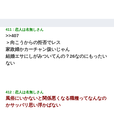
妊娠中に「おいこのブタ女！てめー席譲れ！」と絡まれ腹を殴る
真似された。泣きながら夫に話すと一年後に…
【衝撃】職場に入って来た綺麗な新人さんに職場を案内すること
に → 新人「ドンッ！」私「！？」→ 突然、突き飛ばされて左手
411
恋人は名無しさん
の甲を踏みつけられて…
>>407
＞向こうからの拒否でレス
近所のお寺に住み込みで手伝いしてる知的障害のオッサンがい
た。ある日、オッサンが火かき棒を持って顔を真っ赤にしながら
家政婦かカーチャン扱いじゃん
走り回っていて…
結婚エサにしがみついてんの？26なのにもったい
ない
412
恋人は名無しさん
風俗にいかないと関係悪くなる職種ってなんなの
かサッパリ思い浮かばない