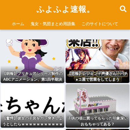
ふよふよ速報。
ホーム
鬼女・気団まとめ用語集
このサイトについて
【朗報】プリキュアシリーズ制作の
【悲報】レジェンド声優さん、パチ
ABCアニメーション、第1四半期決
●コ屋で営業をしてしまう
算は営業損失7000万円
【驚愕】彼女の子宮をガン突きしよ
子供の頃に買ってもらった印象深い
うとしたらｗｗｗｗｗｗｗｗｗｗｗ
おもちゃってある？
wwwｗ