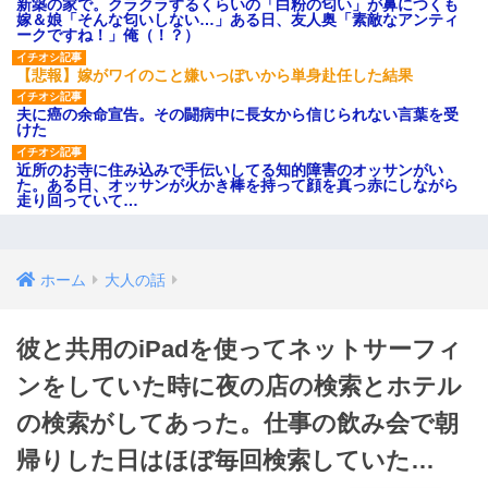
新築の家で。クラクラするくらいの「白粉の匂い」が鼻につくも
嫁＆娘「そんな匂いしない…」ある日、友人奥「素敵なアンティ
ークですね！」俺（！？）
【悲報】嫁がワイのこと嫌いっぽいから単身赴任した結果
夫に癌の余命宣告。その闘病中に長女から信じられない言葉を受
けた
近所のお寺に住み込みで手伝いしてる知的障害のオッサンがい
た。ある日、オッサンが火かき棒を持って顔を真っ赤にしながら
走り回っていて…
ホーム
大人の話
彼と共用のiPadを使ってネットサーフィ
ンをしていた時に夜の店の検索とホテル
の検索がしてあった。仕事の飲み会で朝
帰りした日はほぼ毎回検索していた…