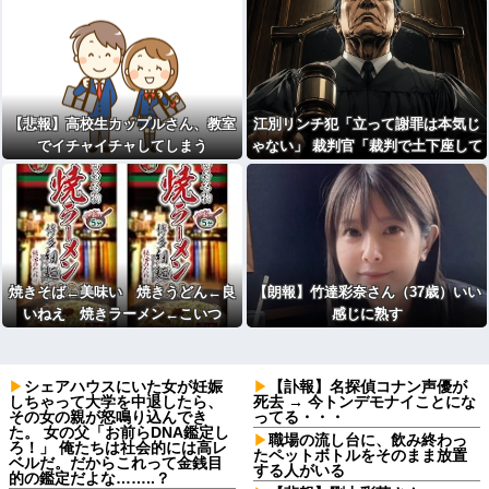
【悲報】高校生カップルさん、教室
江別リンチ犯「立って謝罪は本気じ
でイチャイチャしてしまう
ゃない」 裁判官「裁判で土下座して
ないキミは本気じゃないな」
焼きそば←美味い 焼きうどん←良
【朗報】竹達彩奈さん（37歳）いい
いねえ 焼きラーメン←こいつ
感じに熟す
シェアハウスにいた女が妊娠
【訃報】名探偵コナン声優が
しちゃって大学を中退したら、
死去 → 今トンデモナイことにな
その女の親が怒鳴り込んでき
ってる・・・
た。 女の父「お前らDNA鑑定し
職場の流し台に、飲み終わっ
ろ！」 俺たちは社会的には高レ
たペットボトルをそのまま放置
ベルだ。だからこれって金銭目
する人がいる
的の鑑定だよな……..？