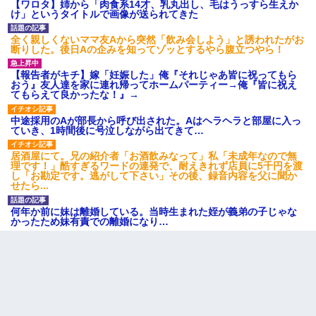
【ワロタ】姉から「肉食系14才、乳丸出し、毛はうっすら生えか
け」というタイトルで画像が送られてきた
義兄嫁が義実家で「コロナ陽性だったからこのまま療養させて下
さい」と言い出してド修羅場になった
全く親しくないママ友Aから突然「飲み会しよう」と誘われたがお
断りした。後日Aの企みを知ってゾッとするやら腹立つやら！
俺「初対面でなに言ったか覚えてる？」嫁「臭いんだよ！キモオ
【報告者がキチ】嫁「妊娠した」俺『それじゃあ皆に祝ってもら
タ？だっけ？」俺「だいたい合ってる。で、なんで告白してきた
おう』友人達を家に連れ帰ってホームパーティー→俺『皆に祝え
の？」→
てもらえて良かったな！』→
中途採用のAが部長から呼び出された。Aはヘラヘラと部屋に入っ
新卒の女性社員に1年半ストーカーされていた。俺「マジで怖い」
ていき、1時間後に号泣しながら出てきて…
上司「話をしてみる」→女性社員「実は10数年前に…」
居酒屋にて。兄の紹介者「お酒飲みなって」私「未成年なので無
理です！」酷すぎるワードの連発で、耐えきれず店員に5千円を渡
し「お勘定です。逃がして下さい」その後、録音内容を父に聞か
せたら...
何年か前に妹は離婚している。当時生まれた姪が義弟の子じゃな
かったため妹有責での離婚になり…