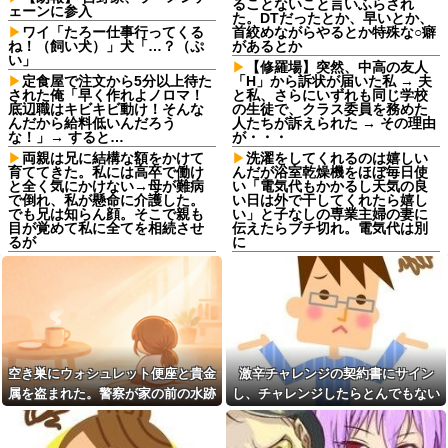
ることないこと言いふらされ
ェーンに参入
た。DTだったとか、早いとか、
ワイ「たろー仕事行ってくる
首絞めながらやるとか特殊な○癖
ね！（飼い犬）」犬「…？（ぷ
があるとか
い」
【修羅場】突然、中高の友人
定食屋で注文から5分以上待た
「H」から訴状が届いた私 → 夫
された俺「早く作れよノロマ！
と私、さらにいずれも同じ学校
底辺職はキビキビ動け！そんな
の生徒で、クラス委員を務めた
んだから給料低いんだろう
人たちが訴えられた → その理由
な！」→ すると…
が・・・
両親は兄に結構な額をかけて
洗濯をしてくれるのは嬉しい
育ててきた。私には高卒で働け
んだが浴室乾燥機をほぼ毎日使
と全く気にかけない→母が難病
い「電気代もかかるし天気の良
で倒れ、私が懸命に介護した。
い日は外で干してくれたら嬉し
でも兄は知らん顔。そこで親も
い」と子なしの専業主婦の妻に
目が覚めて私に全てを相続させ
伝えたらブチ切れ。電気代は別
るが
に
同期との昼飯。餃子定食の量
「嫁子の料理は未熟ね」とネ
が多く食ってもらおうと思った
チネチ攻撃してくる自称料理自
ら俺の餃子にタレと酢を直接か
慢のトメ。かばわない旦那とト
けた
メの台所を壊滅させるDQN返し
を仕掛けて実家に脱出←かばわ
嫁の浮気発覚から再構築を続
ない旦那も一緒に痛い目見ろ
けて8ヶ月、愛しさと憎しみが交
互に押し寄せてる。もう一回俺
高校野球の暑さ対策として18
に恋させてあげたい。
時から4試合深夜までやれば涼し
空き巣にウォシュレット便座と貴金
激辛チャレンジの契約書にサイン
いまま試合出来るじゃん
奥さんと離婚の原因は僕との
属を盗まれた。警察が家の前の水跡
し、チャレンジしたらとんでもない
不貞だと邪推した同僚が、脅迫
職場にいる「仕事ゼロ・ゴマ
を追うと五軒先の幼稚園ママ宅に行
事態になった。救急車運ばれ胃の洗
行為するようになった。奥さん
すり100」の40代主婦Aさん、業
とは何の関係もないのに...
務は「無理ですぅ」と拒否する
きついて…
浄や入院2日で10万超えて...
のに他人に嫌われたくてヨイシ