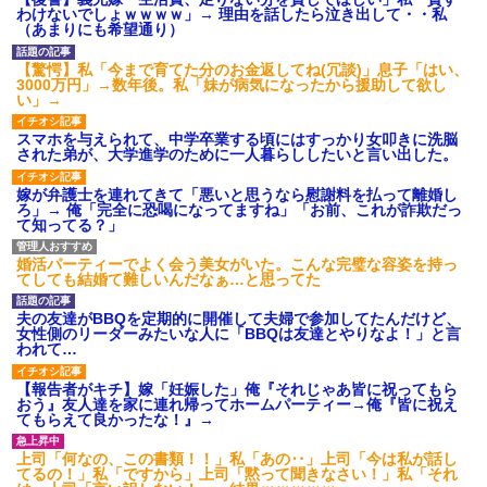
募集がこちらｗｗｗｗｗ(※画像
わけないでしょｗｗｗｗ」→ 理由を話したら泣き出して・・私
あり)
（あまりにも希望通り）
【ネット騒然】惨殺されたタ
ワマン頂き女子のこの動画、す
【驚愕】私「今まで育てた分のお金返してね(冗談)」息子「はい、
げえええええｗｗｗｗｗｗｗｗ
3000万円」→数年後。私「妹が病気になったから援助して欲し
ｗｗｗ
い」→
【愕然】白のクラウン俺氏、
高速道路左車線を制限速度で走
スマホを与えられて、中学卒業する頃にはすっかり女叩きに洗脳
った結果wwwwwwwwwwww
された弟が、大学進学のために一人暮らししたいと言い出した。
百年の恋12-899 食べた量を
張り合ってくる
嫁が弁護士を連れてきて「悪いと思うなら慰謝料を払って離婚し
ろ」→ 俺「完全に恐喝になってますね」「お前、これが詐欺だっ
【悲報】佐藤輝明・・・２軍
て知ってる？」
でも盛大にやらかす←あまり悲
しませないでくれ
婚活パーティーでよく会う美女がいた。こんな完璧な容姿を持っ
てしても結婚て難しいんだなぁ…と思ってた
夫の友達がBBQを定期的に開催して夫婦で参加してたんだけど、
女性側のリーダーみたいな人に「BBQは友達とやりなよ！」と言
われて…
【報告者がキチ】嫁「妊娠した」俺『それじゃあ皆に祝ってもら
おう』友人達を家に連れ帰ってホームパーティー→俺『皆に祝え
てもらえて良かったな！』→
上司「何なの、この書類！！」私「あの‥」上司「今は私が話し
てるの！」私「ですから」上司「黙って聞きなさい！」私「それ