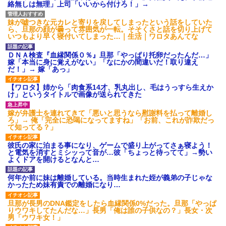
絡無しは無理」上司「いいから付けろ！」→
妹が嘘つきな元カレと寄りを戻してしまったという話をしていた
ら、旦那の顔が曇って雰囲気が一転。そそくさと話を切り上げて
いつもより早く寝付いてしまった…｜生活｜ワロタあんてな
ＤＮＡ検査『血縁関係０％』旦那「やっぱり托卵だったんだ…」
嫁「本当に身に覚えがない」「なにかの間違いだ！取り違え
だ！」→ 嫁「あっ」
【ワロタ】姉から「肉食系14才、乳丸出し、毛はうっすら生えか
け」というタイトルで画像が送られてきた
嫁が弁護士を連れてきて「悪いと思うなら慰謝料を払って離婚し
ろ」→ 俺「完全に恐喝になってますね」「お前、これが詐欺だっ
て知ってる？」
彼氏の家に泊まる事になり、ゲームで盛り上がってさぁ寝よう！
と電気を消すとミシッって音が…彼「ちょっと待ってて」→勢い
よくドアを開けるとなんと…
何年か前に妹は離婚している。当時生まれた姪が義弟の子じゃな
かったため妹有責での離婚になり…
旦那が長男のDNA鑑定をしたら血縁関係0%だった。旦那「やっぱ
りウワキしてたんだな…」長男「俺は誰の子供なの？」長女・次
男「ウワキ女！」