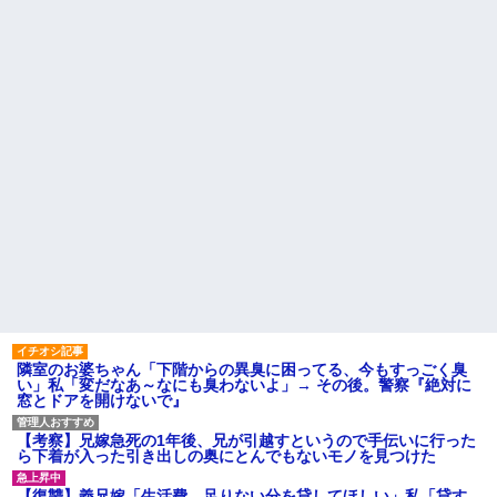
がない
の私「知るかボケ」兄嫁「キィ
ィィィー！！！！」私「あ…」
母「事故だったのよ」家族
「母さんがわざとやるはずな
【悲報】 有吉、一般人に「ド
い」→嫁が毒を飲まされ子ども
正論」を叩きつけて炎上ｗｗｗ
を失ったのに信じてもらえず…
ｗｗｗｗｗ
私が席を外して戻ってくる
義父「事故を起こす前に免許
と、園ママが私の財布をいじっ
を返そうと思う」私「その決断
た形跡が・・・
は立派ですね…」→義父の一言
に胸が熱くなって…
【前編】妻が娘（前妻との
子）を連れて家を出て行った。
ハードオフに売っていた4万
前妻に育児放棄され22歳にもな
4000円のフィギュアがヤバすぎ
ってむくれて家出するような幼
るｗｗｗｗｗｗ「こんな高い
い娘を妻に任せておけないので
の？ｗｗ」「逆に超安い」
娘だけでも返して欲しい
私「ちょっと、人の家の金庫
勝って欲しいスポーツの試合
触らないでよ！」キチママ『そ
って私が見ると負けることがす
こに金庫があったから、開けて
ごく多い気がしてる
みようとしただけ☆』義兄「泥
は出てけ！二度と来るな！」結
主な税金の成り立ちを調べて
果・・・
みたよ
私「初めて飲む味だけどなん
のお茶？」彼「ちっ！」私「」
隣室のお婆ちゃん「下階からの異臭に困ってる、今もすっごく臭
い」私「変だなあ～なにも臭わないよ」→ その後。警察『絶対に
【GIF】JSのカンチョーワロ
窓とドアを開けないで』
タ
後続車にクラクションを鳴ら
され彼氏が逆切れ。「何クラク
【考察】兄嫁急死の1年後、兄が引越すというので手伝いに行った
ション鳴らしてんだ！降りてこ
ら下着が入った引き出しの奥にとんでもないモノを見つけた
いよ！」と怒鳴りだし...
【衝撃】報酬100万円超の治験
【復讐】義兄嫁「生活費、足りない分を貸してほしい」私「貸す