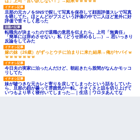
は」上司「言い訳しない！」→結果ｗｗｗｗｗ
旦那の元カノをSNSで探して写真を保存して顔面評価スレで写真
を晒してた。ほとんどがブスという評価の中で二人ほど意外に好
評価で苦々しく思った
転職先が決まったので退職の意思を伝えたら。上司「無責任」
「簡単には辞めさせない」私（どうせ辞めるし…）→ 思いっきり
反論をしてみた
嫁の妹（26歳）がずっとウチに泊まりに来た結果→俺がヤバイｗ
ｗｗｗｗｗｗｗ
今日夫の実家に泊ったんだけど、朝起きたら股間がなんかモッコ
リしてた
妹が嘘つきな元カレと寄りを戻してしまったという話をしていた
ら、旦那の顔が曇って雰囲気が一転。そそくさと話を切り上げて
いつもより早く寝付いてしまった…｜生活｜ワロタあんてな