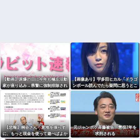
【動画】原爆の日に今年も極左活動
【画像あり】宇多田ヒカル「ドラゴ
家が座り込み→県警に強制排除され
ンボール読んでたら疑問に思うとこ
る動画が話題に
ろがあったんだけど」⇒ｗｗ
【悲報】桐谷さん「意地を張らず
元ジャンポケ斉藤被告、懲役7年を
に、もっと現金を使って遊べばよか
求刑される
った」