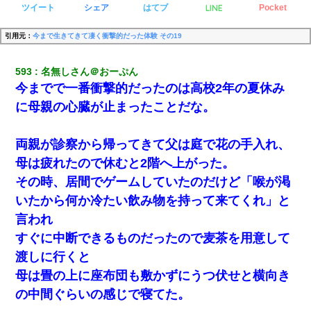
LINE
ツイート
シェア
はてブ
Pocket
引用元：
今まで生きてきて凄く衝撃的だった体験 その19
593
名無しさん＠おーぷん
今までで一番衝撃的だったのは高校2年の夏休み
に母親の心臓が止まったことだな。
両親が診察から帰ってきて父は庭で花の手入れ、
母は疲れたので休むと2階へ上がった。
その時、居間でゲームしていたのだけど「喉が渇
いたから何か冷たい飲み物を持って来てくれ」と
言われ
すぐに中断できるものだったので麦茶を用意して
渡しに行くと
母は畳の上に座布団も敷かずにうつ伏せと横向き
の中間ぐらいの感じで寝てた。