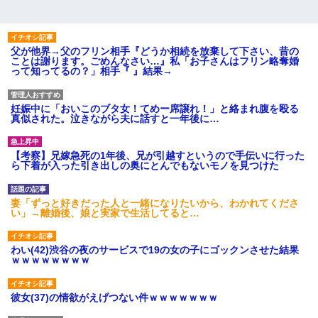
父が他界→父のフリン相手『どうか相続を放棄して下さい、昔の
ことは謝ります。ごめんなさい…』私「お子さんはフリン略奪婚
って知ってるの？」相手『 』結果→
妊娠中に「おいこのブタ女！てめー席譲れ！」と絡まれ腹を殴る
真似された。泣きながら夫に話すと一年後に…
【考察】兄嫁急死の1年後、兄が引越すというので手伝いに行った
ら下着が入った引き出しの奥にとんでもないモノを見つけた
妻「ずっと好きだった人と一緒になりたいから、わかれてくださ
い」→離婚後、娘と実家で生活してると…
わい(42)渋谷の夜のサービスで19の女の子にゴックンさせた結果
ｗｗｗｗｗｗｗｗ
彼女(37)の情欲がえげつない件ｗｗｗｗｗｗｗ