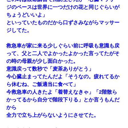
ジのペースは世界に一つだけの花と同じぐらいが
妻が亡くなったんだけど正直ガチで嬉しい
ちょうどいいよ」
といっていたものだから口ずさみながらマッサー
【衝撃】婚約者「兄と結婚はするけど嫁入りするわけじゃない。
ジしてた。
お互い干渉はしないようにしましょう」→ その後に結納金の話を
したので、母が・・・
救急車が家に来る少しぐらい前に呼吸も意識も戻
結婚生活10ヶ月目で嫁から一方的に「もう冷めた」と離婚切り出
って、父と二人でよかったよかった言ってたがそ
された
の時の母親が少し面白かった。
意識戻って数秒で「麦茶ありがとう」
13歳娘が元嫁のところから逃げてきた。どう扱ったらいいのかわ
からない
今心臓止まってたんだよ「そうなの。疲れてるか
ら休むね、ご飯適当に食べて」
【画像】女上司(30)「終電なくなったね…部屋くる？」ワイ「行
今救急車の人きたよ「着替えなきゃ」「2階散ら
きます！」
かってるから自分で階段下りる」とか言うもんだ
から
転職先が決まったので退職の意思を伝えたら。上司「無責任」
「簡単には辞めさせない」私（どうせ辞めるし…）→ 思いっきり
全力で立ち上がらないようにさせてた。
反論をしてみた