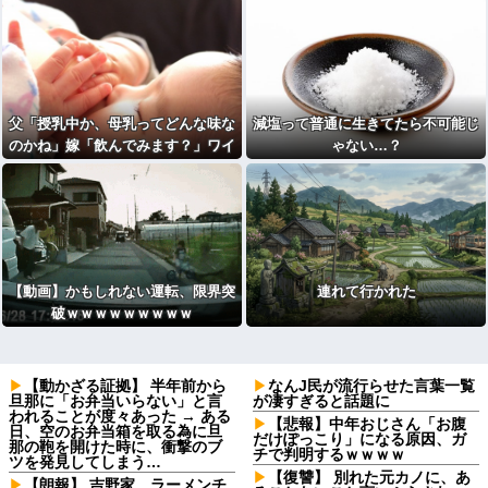
父「授乳中か、母乳ってどんな味な
減塩って普通に生きてたら不可能じ
のかね」嫁「飲んでみます？」ワイ
ゃない…？
「」⇒ｗｗ
【動画】かもしれない運転、限界突
連れて行かれた
破ｗｗｗｗｗｗｗｗｗ
【動かざる証拠】 半年前から
なんJ民が流行らせた言葉一覧
旦那に「お弁当いらない」と言
が凄すぎると話題に
われることが度々あった → ある
【悲報】中年おじさん「お腹
日、空のお弁当箱を取る為に旦
だけぽっこり」になる原因、ガ
那の鞄を開けた時に、衝撃のブ
チで判明するｗｗｗｗ
ツを発見してしまう…
【復讐】 別れた元カノに、あ
【朗報】 吉野家、ラーメンチ