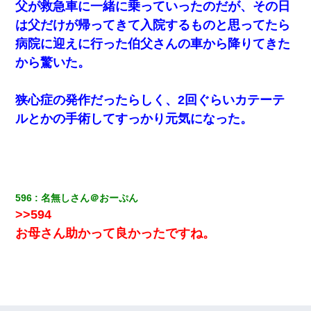
父が救急車に一緒に乗っていったのだが、その日
彼にプロポーズされたんだけど、実は資産家だと知って婚約破棄
した。B子「A男くんと別れたって本当？私が付き合ってもい
は父だけが帰ってきて入院するものと思ってたら
い？」
病院に迎えに行った伯父さんの車から降りてきた
から驚いた。
高1のとき男に襲われ、不妊の叔母に頼まれて出産。→叔母夫婦が
養子縁組してアメリカに子供を連れ帰った。→9・11で叔母夫婦が
亡くなってしまい…
狭心症の発作だったらしく、2回ぐらいカテーテ
ルとかの手術してすっかり元気になった。
旦那の元嫁「離婚したとはいえ、私が本来の妻。許可なく結婚す
るなんてどういう神経してるの？離婚届を記入して持って来い」
→笑いが止まらなくなり・・・
嫁が弁護士を連れてきて「悪いと思うなら慰謝料を払って離婚し
ろ」→ 俺「完全に恐喝になってますね」「お前、これが詐欺だっ
て知ってる？」
596
名無しさん＠おーぷん
>>594
【クズ】昔、兄がお見合いして「ブスすぎｗｗｗ」と断った女性
お母さん助かって良かったですね。
が、兄の同級生と結婚。それを知った兄は荒れ狂い、｢嫁さん、俺
のお古ですが気分はどう？」とメールを送った→
見合いにて。嫁「はじめまして」俺「失礼ですが○○さんご本人で
すか？」