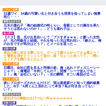
ワイアラサー主婦、昨晩久しぶりに夫と致した結果ｗｗｗｗｗ
32歳ワイ、34歳の可愛い女と付き合うも現実を知ってしまい無事
死亡・・・
テレワーク上司「会議中はカメラ付けろ！」女社員「え、事前連
絡無しは無理」上司「いいから付けろ！」→
元夫の連れ子「俺の結婚式の時くらい、母親としての責任を果た
そうとは思わないのか！」→どうも連れ子は…
隣室のお婆ちゃん「下階からの異臭に困ってる、今もすっごく臭
【クズ】昔、兄がお見合いして「ブスすぎｗｗｗ」と断った女性
い」私「変だなあ～なにも臭わないよ」→ その後。警察『絶対に
が、兄の同級生と結婚。それを知った兄は荒れ狂い、｢嫁さん、俺
窓とドアを開けないで』
のお古ですが気分はどう？」とメールを送った→
彼氏の家に泊まる事になり、ゲームで盛り上がってさぁ寝よう！
ワイ144kg彼女98kgデブカップル、1年間毎日行為しまくった結
と電気を消すとミシッって音が…彼「ちょっと待ってて」→勢い
果
よくドアを開けるとなんと…
日曜日、会社の窓を見ると同僚の姿。俺（あれ？ディズニーシー
彼女(美人女医)にネックレスをプレゼント。「こんな安物を渡すく
じゃ？）→俺電話「今何してんの？」同僚「シーで並んでるこ
らいなら、渡さないほうがマシだからね」→ ６０万したと話した
と！」俺「会社にいない？」→次の瞬間、すごい鳥肌が立った
ら・・・
彼にプロポーズされたんだけど、実は資産家だと知って婚約破棄
した。B子「A男くんと別れたって本当？私が付き合ってもい
い？」
22歳の頃、父に36歳の男性とお見合いをしてくれと頼まれた。父
の親会社の経営者の息子さんだったので、父も喜んで私の写真を
送ったんだが→
彼女(37)の情欲がえげつない件ｗｗｗｗｗｗｗ