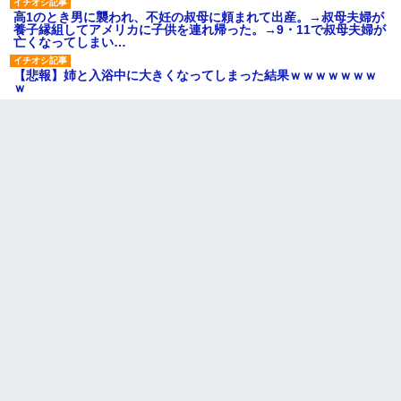
高1のとき男に襲われ、不妊の叔母に頼まれて出産。→叔母夫婦が
養子縁組してアメリカに子供を連れ帰った。→9・11で叔母夫婦が
亡くなってしまい…
【悲報】姉と入浴中に大きくなってしまった結果ｗｗｗｗｗｗｗ
ｗ