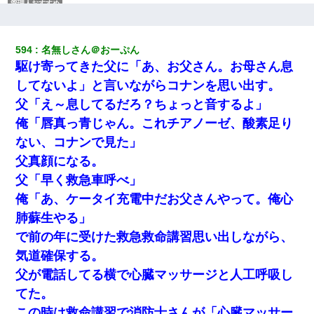
アパートのドアに『ハンザイ者！この人はさいあくの人です』と
張り紙が！大家「面倒はごめんだよ」私「はあ」→警察に行き、
見回りで犯人が捕まったが、それが…｜生活｜ヌルポあんてな
594
名無しさん＠おーぷん
駆け寄ってきた父に「あ、お父さん。お母さん息
上司「何なの、この書類！！」私「あの‥」上司「今は私が話し
てるの！」私「ですから」上司「黙って聞きなさい！」私「それ
してないよ」と言いながらコナンを思い出す。
は」上司「言い訳しない！」→結果ｗｗｗｗｗ
父「え～息してるだろ？ちょっと音するよ」
俺「唇真っ青じゃん。これチアノーゼ、酸素足り
ＤＮＡ検査『血縁関係０％』旦那「やっぱり托卵だったんだ…」
嫁「本当に身に覚えがない」「なにかの間違いだ！取り違え
ない、コナンで見た」
だ！」→ 嫁「あっ」
父真顔になる。
父「早く救急車呼べ」
近所のお寺に住み込みで手伝いしてる知的障害のオッサンがい
た。ある日、オッサンが火かき棒を持って顔を真っ赤にしながら
俺「あ、ケータイ充電中だお父さんやって。俺心
走り回っていて…
肺蘇生やる」
で前の年に受けた救急救命講習思い出しながら、
元旦那から復縁要請。息子「最新型のiPhoneも買えない貧乏は嫌
だ、再婚して」私「なら父親と暮らせ」息子「やった＾＾」私
気道確保する。
（もう手遅れだったんだな…）
父が電話してる横で心臓マッサージと人工呼吸し
てた。
【画像】女の子「お母さん！！私ようやくファッションモデルに
選ばれたの！絶対見に来てね！」→悲しい結果がこれ・・・
この時は救命講習で消防士さんが「心臓マッサー