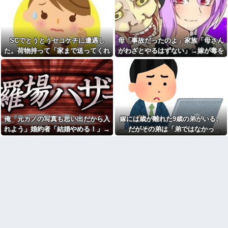
エルメスの袋を強奪された
ョとお菓子配りだけ全力すぎる
弟。弟「その袋、僕のですよ
ね？」女性「私の物ですけ
漫画を5000冊以上所持してる
ど？」→中身を確認した瞬間、
ワイ、漫画ヲタクの友人に「ワ
言い逃れできない状況になり…
ンピースや鬼滅やスラムダンク
持ってる」って聞かれ「読んで
SCでとうとうセコケチに遭遇し
母「事故だったのよ」家族「母さん
私「もう離婚したい」夫「お
ない」と答えた結果他
前は一生俺のために生きろ」→
た。荷物持って「家まで送ってくれ
がわざとやるはずない」→嫁が毒を
話し合いになるはずが恐ろしい
なぁ、永久機関ってなんで絶
ない」って言ってきて...
飲まされ子どもを失ったのに信じて
要求を突き付けられて…
対に作れないん？
もらえず…
【画像】アナウンサー「え、
職場にいる「仕事ゼロ・ゴマ
私がスピードスケートのピチピ
すり100」の40代主婦Aさん、業
チユニフォーム着るんです
務は「無理ですぅ」と拒否する
か…？ﾑﾁｨ！！」←これはお前ら
のに他人に嫌われたくてヨイシ
に刺さるやろw w w w w w w w
ョとお菓子配りだけ全力すぎる
「いきなりステーキ」の反対
【閲覧注意】元臆女キャバ嬢
俺「元カノの写真も思い出だから入
嫁には歳が離れた9歳の弟がいる。
ｗｗｗｗｗｗｗｗｗ
の首吊り自●配信、拡散されまく
って終わるｗｗｗｗｗｗｗ
れよう」婚約者「結婚やめる！」→
だがその弟は「弟ではなかっ
色々副業に手を出したけど、
結局残業するのが1番稼げるな
友人(保育士)が２０年前に受け
結婚式で使うアルバム選びで大失敗
た」・・・
持った当時５歳の男児と結婚。
【画像】ワイ「アルファード
して...
そのことを知った友人の元彼が
いいなあ。買いに行くか」店員
『絶対にその男はなんか企んで
「ほいっ見積もりな！」ワイ
るって！』とメールして・・・
「金額おかしくね？」←お前ら
もそう思うよな？？？？？
【衝撃】帰宅すると嫁が赤ん
坊産み落としそうに→それだけ
【速報】へずまりゅうさん、
では終わらなかった驚きの理由
完全に聖人の顔へ←これw w w
とはｗｗｗｗ
w w w w w
冷凍庫パンパン問題がずっと
兄嫁「正月に帰るから、ゲー
付きまとっている。ふるさと納
ムと、いいお肉と酒と、お風呂
税も頼みたいけれど入れる場所
グッズの準備しとけよ」寝起き