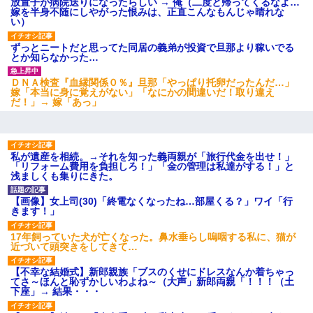
放置子が病院送りになったらしい → 俺（二度と帰ってくるなよ…
17年飼っていた犬が亡くなった。鼻水垂らし嗚咽する私に、猫が
嫁を半身不随にしやがった恨みは、正直こんなもんじゃ晴れな
近づいて頭突きをしてきて…
い）
ずっとニートだと思ってた同居の義弟が投資で旦那より稼いでる
[緊急]ベロベロの女に声をかけて行為してきた結果
とか知らなかった…
ＤＮＡ検査『血縁関係０％』旦那「やっぱり托卵だったんだ…」
夫に癌の余命宣告。その闘病中に長女から信じられない言葉を受
嫁「本当に身に覚えがない」「なにかの間違いだ！取り違え
けた
だ！」→ 嫁「あっ」
夫に癌の余命宣告。その闘病中に長女から信じられない言葉を受
けた
私が遺産を相続。→それを知った義両親が「旅行代金を出せ！」
「リフォーム費用を負担しろ！」「金の管理は私達がする！」と
浅ましくも集りにきた。
嫁が涙声で『会いたいね』とか言っているのが聞こえた。俺「こ
んな時間に誰と電話してんの？」嫁「ごめんなさい…！（大号
【画像】女上司(30)「終電なくなったね…部屋くる？」ワイ「行
泣」俺（キターー）→
きます！」
17年飼っていた犬が亡くなった。鼻水垂らし嗚咽する私に、猫が
小学生の息子が急に様子がおかしくなった。私「理由を聞いても
近づいて頭突きをしてきて…
『わかんない！』って怒鳴り付けてくるし、困っってる」旦那
「話してみるよ」→ 後日・・・
【不幸な結婚式】新郎親族「ブスのくせにドレスなんか着ちゃっ
てさ～ほんと恥ずかしいわよね～（大声」新郎両親「！！！（土
下座」→ 結果・・・
彼氏家「うちは墨入れるのが伝統だから。お前も彫れ」 → 結果…