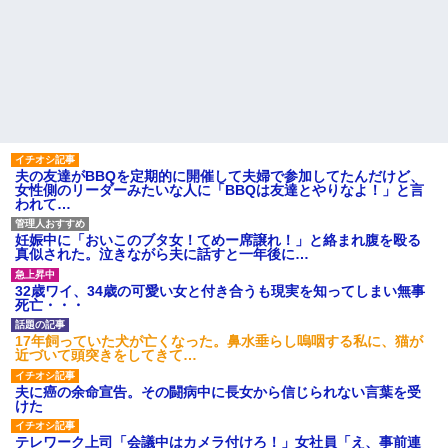
夫の友達がBBQを定期的に開催して夫婦で参加してたんだけど、
女性側のリーダーみたいな人に「BBQは友達とやりなよ！」と言
われて…
妊娠中に「おいこのブタ女！てめー席譲れ！」と絡まれ腹を殴る
真似された。泣きながら夫に話すと一年後に…
32歳ワイ、34歳の可愛い女と付き合うも現実を知ってしまい無事
死亡・・・
17年飼っていた犬が亡くなった。鼻水垂らし嗚咽する私に、猫が
近づいて頭突きをしてきて…
夫に癌の余命宣告。その闘病中に長女から信じられない言葉を受
けた
テレワーク上司「会議中はカメラ付けろ！」女社員「え、事前連