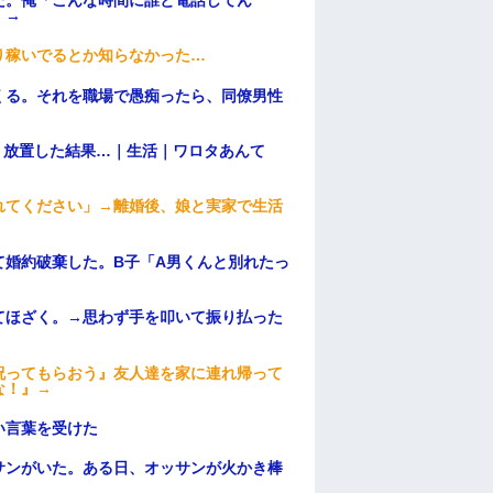
）→
り稼いでるとか知らなかった…
くる。それを職場で愚痴ったら、同僚男性
→ 放置した結果…｜生活｜ワロタあんて
れてください」→離婚後、娘と実家で生活
て婚約破棄した。B子「A男くんと別れたっ
てほざく。→思わず手を叩いて振り払った
祝ってもらおう』友人達を家に連れ帰って
な！』→
い言葉を受けた
サンがいた。ある日、オッサンが火かき棒