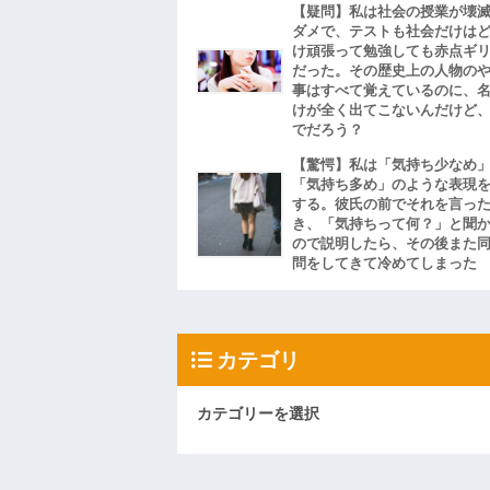
【疑問】私は社会の授業が壊
ダメで、テストも社会だけは
け頑張って勉強しても赤点ギ
だった。その歴史上の人物の
事はすべて覚えているのに、
けが全く出てこないんだけど
でだろう？
【驚愕】私は「気持ち少なめ
「気持ち多め」のような表現
する。彼氏の前でそれを言っ
き、「気持ちって何？」と聞
ので説明したら、その後また
問をしてきて冷めてしまった
カテゴリ