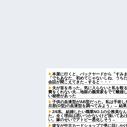
本屋に行くと、バックヤードから「すみ
「でもあなた、初めてじゃないしね、うち
会話が聞こえてきた→すると・・・
夫が首を吊った。気に入らないと私を殴
費をくれない夫…地獄の義実家をでて離婚
い秘密があった
子供の血液型がAB型だった。私は手術し
旦那(O型)の血液型を調べてみよう」→ 結
2/6私、結婚したい職業NO.1の公務員
た。全く理由は思いつかないけど強いてあ
い。嫁のせいでアトピー悪化しそう→
彼女が中古カードショップで男に話しか