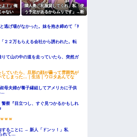
たよ！」俺
隣人奥「礼服貸してくれ」私「使
じゃない
う予定があるからムリです」→断
た翌日にま
った途端、とんでもない暴言を吐
…
かれて…
と逃げ場がなかった。妹を抱き締めて「ﾀ
俺「２２万もらえる会社から誘われた。転
借りて山の中の道を走っていたら、突然ガ
をしていたら、旦那の顔が曇って雰囲気が
いてしまった…｜生活｜ワロタあんてな
→叔母夫婦が養子縁組してアメリカに子供
い…
。警察『目立つし、すぐ見つかるかもしれ
』
ｗｗｗ
することに → 新人「ドンッ！」私
られて…