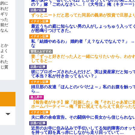
滅的に
の？」嫁「ごめんなさい…！（大号泣」俺（キターー
どれだ
リギリ
ずっとニートだと思ってた同居の義弟が投資で旦那よ
やった
名前だ
最近うちの庭に知らない男の人がしょっちゅう入って
が怒鳴りつけてきた。
、なん
私「結婚やめるわ」 婚約者「え？なんでなんで？」 
な
」とか
をよく
妻「ずっと好きだった人と一緒になりたいから、わか
たと
してると…
かれた
同じ質
彼にプロポーズされたんだけど、実は資産家だと知っ
て本当？私が付き合ってもいい？」
姉旦那の友達「ほんとのパパだよ～」私のお腹を触っ
ら…
【報告者がキチ】嫁「妊娠した」俺『それじゃあ皆に
ホームパーティー→俺『皆に祝えてもらえて良かった
夫に癌の余命宣告。その闘病中に長女から信じられな
近所のお寺に住み込みで手伝いしてる知的障害のオッ
を持って顔を真っ赤にしながら走り回っていて…