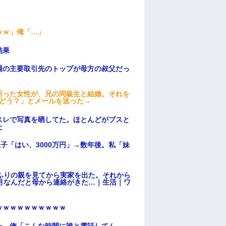
ｗｗ」俺「…」
結果
場の主要取引先のトップが母方の叔父だっ
断った女性が、兄の同級生と結婚。それを
はどう？」とメールを送った→
スレで写真を晒してた。ほとんどがブスと
た
子「はい、3000万円」→数年後。私「妹
ふりの親を見てから実家を出た。それから
月なんだと母から連絡がきた…｜生活｜ワ
ｗｗｗｗｗｗｗｗｗｗ
た。俺「こんな時間に誰と電話してん