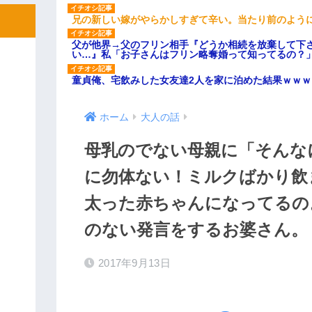
兄の新しい嫁がやらかしすぎて辛い。当たり前のよう
父が他界→父のフリン相手『どうか相続を放棄して下
い…』私「お子さんはフリン略奪婚って知ってるの？」
童貞俺、宅飲みした女友達2人を家に泊めた結果ｗｗｗ
ホーム
大人の話
母乳のでない母親に「そんな
に勿体ない！ミルクばかり飲
太った赤ちゃんになってるの
のない発言をするお婆さん。
2017年9月13日