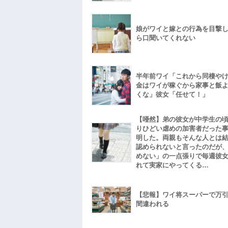
娘がワイと嫁との行為を目撃
ら口聞いてくれない
半年前ワイ「これから同棲や
金はワイが稼ぐから家事と飯
くな」彼女「任せて！」
【唖然】弟の彼女が中学生の
りひどい虐めの加害者だった
明した。両親もそんな人とは
認められないと言ったのだが
めない」の一点張りで毎週彼
れて実家にやってくる…
【悲報】ワイ将スーパーで万
間違われる