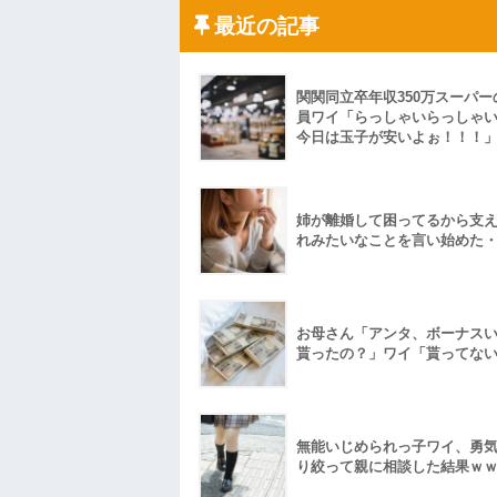
ら夜を拒否するのか！」嫁「そうｗあんた
「こ...
最近の記事
ハードオフに売っていた4万4000円のフ
「こんな高いの？ｗｗ」「逆に超安い」
私「ちょっと、人の家の金庫触らないで
たから、開けてみようとしただけ☆』義兄
関関同立卒年収350万スーパー
果・・・
員ワイ「らっしゃいらっしゃ
私「初めて飲む味だけどなんのお茶？」
今日は玉子が安いよぉ！！！
【GIF】JSのカンチョーワロタ
後続車にクラクションを鳴らされ彼氏が
んだ！降りてこいよ！」と怒鳴りだし...
【衝撃】報酬100万円超の治験募集がこち
姉が離婚して困ってるから支
れみたいなことを言い始めた
【ネット騒然】惨殺されたタワマン頂き
ｗｗｗｗｗｗｗｗｗｗ
【愕然】白のクラウン俺氏、高速道路左
wwwwwwwwwwww
百年の恋12-899 食べた量を張り合って
お母さん「アンタ、ボーナス
【悲報】佐藤輝明・・・２軍でも盛大に
貰ったの？」ワイ「貰ってな
れ
無能いじめられっ子ワイ、勇
り絞って親に相談した結果ｗ