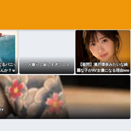
えるパニッ
一人暮らし寂しすぎワロタ
【疑問】瀬戸環奈みたいな綺
るんか？ｗ
麗な子がAV女優になる理由ww
ｗｗｗ
wwwww
ｼｬ