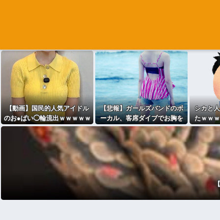
【動画】国民的人気アイドル
【悲報】ガールズバンドのボ
シカと人
のお●ぱい◯輪流出ｗｗｗｗｗ
ーカル、客席ダイブでお胸を
たｗｗｗ
ｗｗ
揉まれてガチギレ←これｗｗ