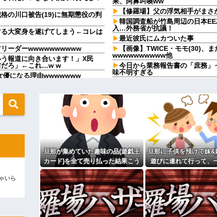
果、阿鼻叫喚ww
【修羅場】父の浮気相手がまさ
の川口被告(19)に無期懲役の判
韓国調査船が竹島周辺の日本E
入…外務省が抗議！
する大変身を遂げてしまう←コレは
最近彼氏にムカついた事
ーダーwwwwwwwwww
【画像】TWICE・モモ(30)
wwwwwwwwww他
う報道に向き合います！」X民
だろ」←これ…w w
今日から業務報告書の「庶務」
味不明すぎる
優になる理由wwwwwww
【徹底議論】漫画史上「最大の
ついてるのに！」→盗みを責められ
言い分に周囲から笑いが漏れてしま
社会人1年目の時、下の階に住
けた
がまさかのパチ店だった。楽しそう
母が難病発覚で突然の離婚希望
「生まれてない子は覚えてない
なんだけど…」→断りきれず了承し
叔父→その場にいた流産直後の嫁
…
母が難病発覚で突然の離婚希望
画のキャラだろ…」→子供の名付け
警察や検察が冤罪率をデータと
旦那が集めていた趣味の品(遊戯王
旦那に子供を預けて妹&
「お食い初めなんて俺になんの
き合いのあるAさんから友達扱い
カード)を全て売り払った結果こう
遊びに連れて行って、
やめれば？」冗談で言ったのに本
なった
した。すると、旦那と
彼女と結婚の話をしていた時に
り、こういう男の方が1億倍良い男
ゃいら
てしまい...
主な税金の成り立ちを調べてみ
ベガスで買った3,000円のキーホル
か月たたずにレスに→俺「〇〇だか