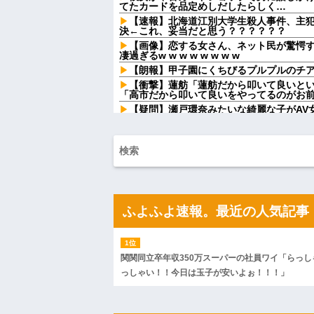
てたカードを品定めしだしたらしく…
【速報】北海道江別大学生殺人事件、主犯格
決←これ、妥当だと思う？？？？？？
【画像】恋する女さん、ネット民が驚愕
凄過ぎるw w w w w w w w
【朗報】甲子園にくちびるプルプルのチアリ
【衝撃】蓮舫「蓮舫だから叩いて良いとい
「高市だから叩いて良いをやってるのがお前
【疑問】瀬戸環奈みたいな綺麗な子がAV女
泥ママ「もういいじゃない！私だって傷
た泥ママがまさかの被害者アピール。その
い…
勤務中のはずの彼氏を偶然見かけた場所
な姿を見た私は思わず固まり…
従弟「研修だから泊めて」私「今は臨月
たら、さらに図々しい要求まで飛び出して
友人「この名前にしたい！」夫「それ漫
ふよふよ速報。最近の人気記事
を巡って夫婦が大揉めになり…
昨年まで旦那の会社の社宅に住んでた。付
されるのが不愉快で返答がずれてる
【朗報】 女子「恋愛テクで気を引く男よ
関関同立卒年収350万スーパーの社員ワイ「らっし
です」→結果
っしゃい！！今日は玉子が安いよぉ！！！」
「2年間、たぶん1日4回は握ってた」ラス
ダーを調べたら
告白してきた会社の同僚と結婚したが１