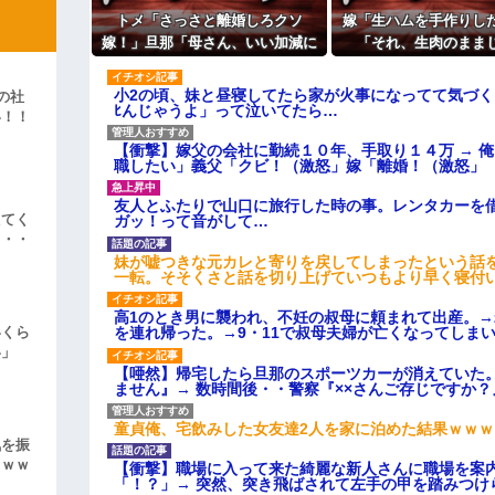
はただの寄生主でーすｗ」嫁親
トメ「さっさと離婚しろクソ
嫁「生ハムを手作りし
ィギュアがヤバすぎるｗｗｗｗｗｗ
嫁！」旦那「母さん、いい加減に
「それ、生肉のまま
しろ！」→思わぬ形で旦那が味方
か！」→食べてしまっ
よ！」キチママ『そこに金庫があっ
してくれて…
さかの事態が
小2の頃、妹と昼寝してたら家が火事になってて気づく
「泥は出てけ！二度と来るな！」結
の社
ﾋんじゃうよ」って泣いてたら…
い！！
彼「ちっ！」私「」
」
【衝撃】嫁父の会社に勤続１０年、手取り１４万 → 
職したい」義父「クビ！（激怒」嫁「離婚！（激怒」
逆切れ。「何クラクション鳴らして
友人とふたりで山口に旅行した時の事。レンタカーを
らｗｗｗｗｗ(※画像あり)
えてく
ガッ！って音がして…
・・・
女子のこの動画、すげえええええｗ
妹が嘘つきな元カレと寄りを戻してしまったという話
一転。そそくさと話を切り上げていつもより早く寝付
車線を制限速度で走った結果
高1のとき男に襲われ、不妊の叔母に頼まれて出産。
くる
を連れ帰った。→9・11で叔母夫婦が亡くなってしま
いくら
やらかす←あまり悲しませないでく
い」
【唖然】帰宅したら旦那のスポーツカーが消えていた
ません』→ 数時間後・・警察『××さんご存じですか？
童貞俺、宅飲みした女友達2人を家に泊めた結果ｗｗｗ
気を振
ｗｗｗ
【衝撃】職場に入って来た綺麗な新人さんに職場を案内
「！？」→ 突然、突き飛ばされて左手の甲を踏みつけ