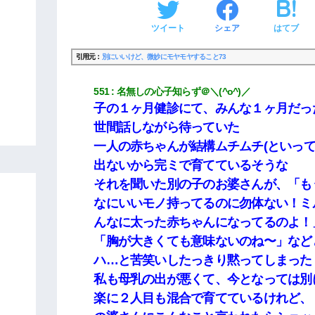
ツイート
シェア
はてブ
引用元：
別にいいけど、微妙にモヤモヤすること73
551
名無しの心子知らず＠＼(^o^)／
子の１ヶ月健診にて、みんな１ヶ月だっ
世間話しながら待っていた
一人の赤ちゃんが結構ムチムチ(といって
出ないから完ミで育てているそうな
それを聞いた別の子のお婆さんが、「も
なにいいモノ持ってるのに勿体ない！ミ
んなに太った赤ちゃんになってるのよ！
「胸が大きくても意味ないのね〜」など
ハ…と苦笑いしたっきり黙ってしまった
私も母乳の出が悪くて、今となっては別
楽に２人目も混合で育てているけれど、