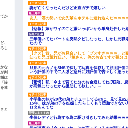
妻が亡くなったんだけど正直ガチで嬉しい
してか
友人「酒の勢いで女先輩をホテルに連れ込んだｗｗｗ
【悲報】嫁がワイのこと嫌いっぽいから単身赴任した
三年働いてたパートを突然クビになった。しかし元職
たので…
けど、
よろし
【クズ】昔、兄がお見合いして「ブスすぎｗｗｗ」と
知った兄は荒れ狂い、｢嫁さん、俺のお古ですが気分
頃かな
旦那の元カノをSNSで探して写真を保存して顔面評価
いう評価の中で二人ほど意外に好評価で苦々しく思っ
事が判
結婚は
【驚愕】私「今まで育てた分のお金返してね(冗談)」息
、「諦
が病気になったから援助して欲しい」→
女を連
小学生の妹が20代の弟とチューしてるのに、見て見ぬ
15年、妹が弟の子を妊娠したらしくもう堕胎できない
ロタあんてな
引きと
生保レディと行為する為に駆け引きしてみた結果ｗｗ
嫁が涙声で『会いたいね』とか言っているのが聞こえ