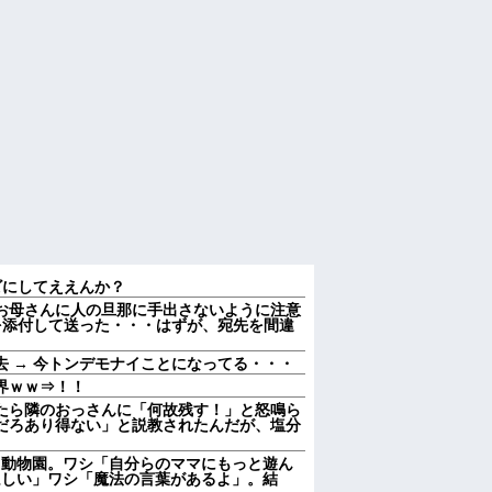
ビにしてええんか？
お母さんに人の旦那に手出さないように注意
を添付して送った・・・はずが、宛先を間違
 → 今トンデモナイことになってる・・・
界ｗｗ⇒！！
たら隣のおっさんに「何故残す！」と怒鳴ら
だろあり得ない」と説教されたんだが、塩分
を放って動物園。ワシ「自分らのママにもっと遊ん
ほしい」ワシ「魔法の言葉があるよ」。結