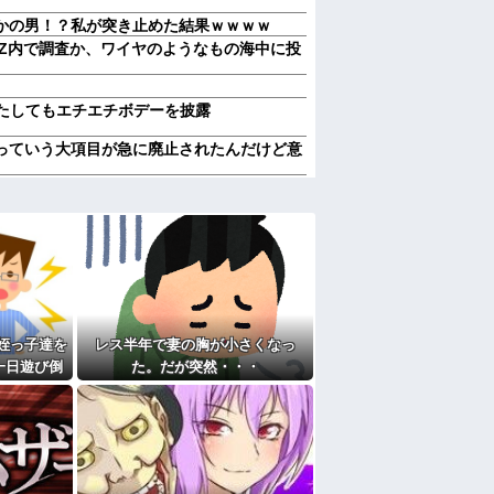
かの男！？私が突き止めた結果ｗｗｗｗ
EZ内で調査か、ワイヤのようなもの海中に投
、またしてもエチエチボデーを披露
っていう大項目が急に廃止されたんだけど意
やらかし展開」って結局なんだと思う？
んでる40代半ばくらいの独身女性に狙われか
、その理由が30年前の夫の不倫！？
w」妻に堕胎させたことを忘れ開き直るクソ
や子供など『10人』が泣き叫ぶ地獄絵図へ
、その理由が30年前の夫の不倫！？
して公表すべきだと思う
姪っ子達を
レス半年で妻の胸が小さくなっ
メリットがあるの」「そんなに大変なら育児
一日遊び倒
た。だが突然・・・
気に取られて離婚を言い渡された
喧嘩になっ
言われたことが衝撃だった
たよ