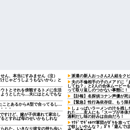
ません、本当にすみません（泣）
派遣の新人おっさん2人組をク
だけじゃどうしようもないから」と
夫の不倫相手の子のメアドに「
してね？」と2人の合体ムービー
るウトとそれを傍観するトメに生活
って取り返しのつかない事態に！
しようとしたら…夫にはとんでもな
【訃報】名探偵コナン声優が死去
【緊急】性行為依存症、もう限
たことあるからA型で合ってるし…
果・・・
しょっぱいラーメンの汁を残し
れた……友人にも「スープが本体
なんですけど、嫁が子供連れて家出し
過剰だし味の好みは自由だろ！
げるとすれば母のせいかもしれな
ﾏｸﾄﾞでｷﾞｬﾙﾏﾏ軍団がｶﾞｷ
で欲しいやんな？」ｶﾞｷ「遊んで
けられた。いきなり彼女の持ち歩い