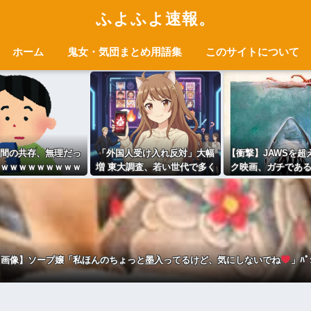
ふよふよ速報。
ホーム
鬼女・気団まとめ用語集
このサイトについて
間の共存、無理だっ
「外国人受け入れ反対」大幅
【衝撃】JAWSを超
ｗｗｗｗｗｗｗｗｗ
増 東大調査、若い世代で多く
ク映画、ガチであ
ｗｗｗ
ｗｗｗｗｗｗ
【画像】ソープ嬢「私ほんのちょっと墨入ってるけど、気にしないでね
」ﾊﾟ