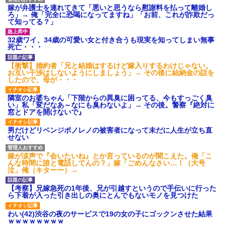
嫁が弁護士を連れてきて「悪いと思うなら慰謝料を払って離婚し
ろ」→ 俺「完全に恐喝になってますね」「お前、これが詐欺だっ
て知ってる？」
32歳ワイ、34歳の可愛い女と付き合うも現実を知ってしまい無事
死亡・・・
【衝撃】婚約者「兄と結婚はするけど嫁入りするわけじゃない。
お互い干渉はしないようにしましょう」→ その後に結納金の話を
したので、母が・・・
隣室のお婆ちゃん「下階からの異臭に困ってる、今もすっごく臭
い」私「変だなあ～なにも臭わないよ」→ その後。警察『絶対に
窓とドアを開けないで』
男だけどリベンジポノレノの被害者になって未だに人生が立ち直
せない
嫁が涙声で『会いたいね』とか言っているのが聞こえた。俺「こ
んな時間に誰と電話してんの？」嫁「ごめんなさい…！（大号
泣」俺（キターー）→
【考察】兄嫁急死の1年後、兄が引越すというので手伝いに行った
ら下着が入った引き出しの奥にとんでもないモノを見つけた
わい(42)渋谷の夜のサービスで19の女の子にゴックンさせた結果
ｗｗｗｗｗｗｗｗ