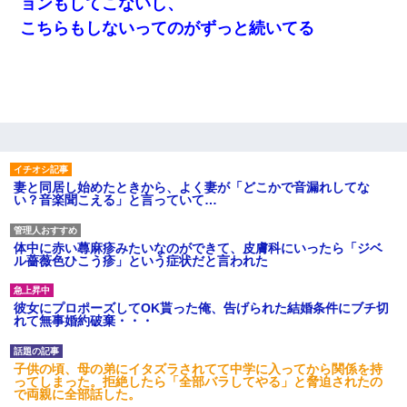
ョンもしてこないし、
こちらもしないってのがずっと続いてる
妻と同居し始めたときから、よく妻が「どこかで音漏れしてな
い？音楽聞こえる」と言っていて…
体中に赤い蕁麻疹みたいなのができて、皮膚科にいったら「ジベ
ル薔薇色ひこう疹」という症状だと言われた
彼女にプロポーズしてOK貰った俺、告げられた結婚条件にブチ切
れて無事婚約破棄・・・
子供の頃、母の弟にイタズラされてて中学に入ってから関係を持
ってしまった。拒絶したら「全部バラしてやる」と脅迫されたの
で両親に全部話した。