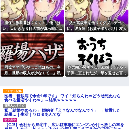
の？
イらをドキドキさせてしまうw w
w w w w w
車庫に車を入れようとシフト
をＲに入れた途端「障碍物があ
【悲報】「抱かれたくない
る」と車がピーピー！！俺(なん
男」レジェンドの江頭2:50さ
じゃ？うわああああああ
ん、変わり果てた姿で発見され
担任「教科書は？立て！」俺「は
父の高級車を借りてダブルデート
あ！！！！)リアカメラ見たらま
る
さかの
い」→いきなり目の前が真っ暗に...
に。彼女達（お菓子ボリボリ）友人
【怒報】電車乗り込みぼく
【祝】女の双子ちゃん産まれ
「人の車の中だぞ。やめろ」→する
「おっ、可愛いミニスカＯＬち
たあああああ！！！！【興中】
ゃんの隣あいてんじゃん！座っ
と…
たろ！」→結果w w w w w w w
【後編】元旦那が突然、自分
w
の現妻とのメールを転送...その内
容がキモすぎた件
義両親「空き家になるし住ん
でいいよ」私たち「じゃあお言
彼氏の家に遊びに行ったら彼
葉に甘えて…」→引っ越した途
母が大皿から唐揚げを素手でつ
端、予想外の出来事が待ってい
まんでひとくちかじり、残りを
同僚ママ「いや…これはあの…今
妹の頭が悪すぎる。結婚して2人の
て…
大皿へ戻した。私目が点。あり
月、旦那の収入が少なくて…」私
子供に恵まれたが、母を返せと言っ
えないと彼氏に言ったら彼氏激
「昼間にあんなこと言った自
おこ
「はい？」→ 同僚ママが隠したもの
てきた
分がバカ」と勝手に懺悔すら口
にした営業
久しぶりに地元の同窓会に行
を見ると・・・
ったら、私を見た瞬間何人かが
彼と初めての夜。私「痛い！
固まった。「え、生きてたの？｣
どうしたの？」彼「実は俺、不
医者「糖尿病で余命1年です」 ワイ「知らんわｗどうせ死ぬなら
能なんだ…」→初めての夜に打
幼稚園からお花をやっている
食べる量増やすわｗ」→結果ｗｗｗｗｗ
ち明けられた理由が衝撃的で…
私の活けた花を、義兄嫁がボロ
クソにけなした
妻が同期の男と頻繁に外出。
私「結婚やめるわ」 婚約者「え？なんでなんで？」 → 放置した
その生活を4年間放置した結果こ
今でも「日本が世界トップ」
結果…｜生活｜ワロタあんてな
うなった
なものって何がある？
「彼氏居ないんでしょ？〇〇
青雲のCMソングをちいかわの
【GJ!】会社から帰宅中、広い駐車場にエンジンかけっ放しの車を
君と付き合ったら？」とか言っ
劇中歌だと思っていた模様
発見。しかも「ヒィ～」みたいな声も聞こえてきたので気になっ