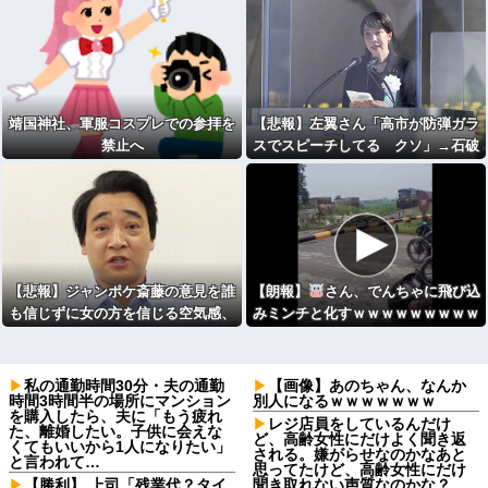
靖国神社、軍服コスプレでの参拝を
【悲報】左翼さん「高市が防弾ガラ
禁止へ
スでスピーチしてる クソ」→石破
もしていた
【悲報】ジャンポケ斎藤の意見を誰
【朗報】
さん、でんちゃに飛び込
も信じずに女の方を信じる空気感、
みミンチと化すｗｗｗｗｗｗｗｗｗ
怖すぎる
ｗ
私の通勤時間30分・夫の通勤
【画像】あのちゃん、なんか
時間3時間半の場所にマンション
別人になるｗｗｗｗｗｗｗ
を購入したら、夫に「もう疲れ
レジ店員をしているんだけ
た、離婚したい。子供に会えな
ど、高齢女性にだけよく聞き返
くてもいいから1人になりたい」
される。嫌がらせなのかなあと
と言われて…
思ってたけど、高齢女性にだけ
【勝利】 上司「残業代？タイ
聞き取れない声質なのかな？