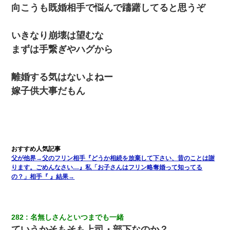
向こうも既婚相手で悩んで躊躇してると思うぞ
いきなり崩壊は望むな
まずは手繋ぎやハグから
離婚する気はないよねー
嫁子供大事だもん
父が他界→父のフリン相手『どうか相続を放棄して下さい、昔のことは謝
ります。ごめんなさい…』私「お子さんはフリン略奪婚って知ってる
の？」相手『 』結果→
282
名無しさんといつまでも一緒
ていうかそもそも上司・部下なのか？