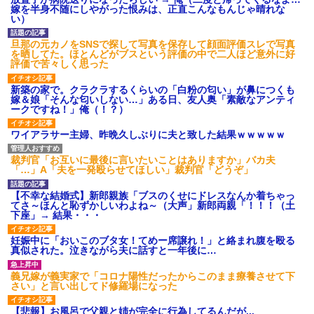
嫁を半身不随にしやがった恨みは、正直こんなもんじゃ晴れな
い）
旦那の元カノをSNSで探して写真を保存して顔面評価スレで写真
を晒してた。ほとんどがブスという評価の中で二人ほど意外に好
評価で苦々しく思った
新築の家で。クラクラするくらいの「白粉の匂い」が鼻につくも
嫁＆娘「そんな匂いしない…」ある日、友人奥「素敵なアンティ
ークですね！」俺（！？）
ワイアラサー主婦、昨晩久しぶりに夫と致した結果ｗｗｗｗｗ
裁判官「お互いに最後に言いたいことはありますか」バカ夫
「…」A「夫を一発殴らせてほしい」裁判官「どうぞ」
【不幸な結婚式】新郎親族「ブスのくせにドレスなんか着ちゃっ
てさ～ほんと恥ずかしいわよね～（大声」新郎両親「！！！（土
下座」→ 結果・・・
妊娠中に「おいこのブタ女！てめー席譲れ！」と絡まれ腹を殴る
真似された。泣きながら夫に話すと一年後に…
義兄嫁が義実家で「コロナ陽性だったからこのまま療養させて下
さい」と言い出してド修羅場になった
【悲報】お風呂で父親と姉が完全に行為してるんだが...