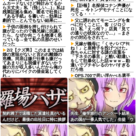
ムカードないけど時計みてるか
【訃報】名探偵コナン声優が
ら大丈夫」私「(怪しい…)」私は
死去 → 今トンデモナイことにな
残業証拠を集め、匿名で社長に
ってる・・・
『ある手紙』を書いた→効果は
劇的で…とんでもない結果に…
父に誘われてモーニングを食
べに行くことに。客（ジロジ
子供の面倒を押し付けられて
ロ）私「えっ何？」店員「見て
腹が立ったので義兄嫁に抗議し
の通りの状況なので…」→まさ
たら、なぜか向こうも物凄く怒
かの対応をされて...
っている→全て私の旦那のせい
だった
兄嫁が義母に「くそババアﾀﾋ
ね！」と座椅子を投げつけた。
2/2【クズ男】このままでは結
赤ちゃんに対する謎の言葉を
婚の意味がないと言われ離婚の
「下ネタの暴言」と酷い勘違い
危機。同居は嫌だ仕事も嫌だっ
をして狂暴化した話ｗｗｗ←勘
てあまりにも我儘すぎないか？
違いでブチギレるのヤバすぎる
嫁の方が収入多いんだから俺の
だろ他
代わりにバイクの借金返してく
れ→
OPS.700で思い浮かべる選手
wwwwwwwwwwwwwwwwww
彼女と紫陽花見に行ったらス
wwwwwwwwwwww
ニーカーを履いてきてた。普通
かわいいぺたんこ靴とかじゃな
【朗報】水木しげる『白い
いの？コーヒーや手作り菓子も
旗』をアニメ化、NHK総合で8月
持ってこないしさぁ…
16日放送
【悲報】山本太郎さん、政治
ゴミ屋敷で「人間失格」と夫
に興味なかった
に暴言を吐かれ自殺を考えた
契約満了で退職した派遣社員がいる
先生「修学旅行のアンケート結果、
私…物置で見つけた20年前の謎
【超絶悲報】東科大医学部卒
の「薬草酒」を飲んだ直後に起
んだけど、最後の出社日に特に挨拶
あの国が一番人気でした」生徒「ウ
の美人YouTuberさん、直美でコ
きた信じられない変化 ←薬草酒
メント欄が炎上してしまう…
も菓子折りもなにもなく...
ソだ！沖縄や北海道が人気だっ
の効果が劇的すぎてワロタ
【画像】最新の浜辺美波さ
た！」→トンデモナイことに・・・
実際公務員になったらモテる
ん、ガチのマジで可愛過ぎてワ