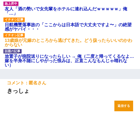
友人「酒の勢いで女先輩をホテルに連れ込んだｗｗｗｗｗ」俺
「…」
日航機墜落事故の「ここからは日本語で大丈夫ですよ〜」の絶望
感がヤバイ・・・
13歳娘が元嫁のところから逃げてきた。どう扱ったらいいのかわ
からない
放置子が病院送りになったらしい → 俺（二度と帰ってくるなよ…
嫁を半身不随にしやがった恨みは、正直こんなもんじゃ晴れな
い）
匿名
きっしょ
返信する