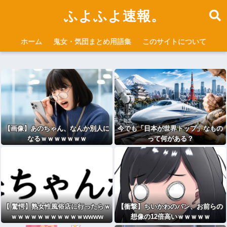
ふよふよ速報。
ホーム
鬼女・気団まとめ用語集
このサイトについて
【画像】あのちゃん、なんか別人に
今でも「日本が世界トップ」なもの
なるｗｗｗｗｗｗｗ
って何がある？
【 驚愕】熟女性風俗店に行ったらｗ
【衝撃】ちいかわのパン、お前らの
ｗｗｗｗｗｗｗｗｗｗｗwwww
想像の12倍高いｗｗｗｗｗ