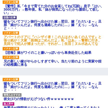
のお茶？」彼「ちっ！」私「」
【驚愕】私「今まで育てた分のお金返してね(冗談)」息子「はい、
【GIF】JSのカンチョーワロ
3000万円」→数年後。私「妹が病気になったから援助して欲し
タ
い」→
後続車にクラクションを鳴ら
され彼氏が逆切れ。「何クラク
ション鳴らしてんだ！降りてこ
嘘をついてフリン旅行へ出かけた嫁→翌日、嫁「ただいま～」旦
いよ！」と怒鳴りだし...
那「娘がシんだよ。何度も連絡したのに…」嫁「えっ」→なん
と・・・
【衝撃】報酬100万円超の治験
募集がこちらｗｗｗｗｗ(※画像
あり)
アパートのドアに『ハンザイ者！この人はさいあくの人です』と
張り紙が！大家「面倒はごめんだよ」私「はあ」→警察に行き、
【ネット騒然】惨殺されたタ
見回りで犯人が捕まったが、それが…｜生活｜ヌルポあんてな
ワマン頂き女子のこの動画、す
げえええええｗｗｗｗｗｗｗｗ
ｗｗｗ
【悲報】嫁がワイのこと嫌いっぽいから単身赴任した結果
【愕然】白のクラウン俺氏、
高速道路左車線を制限速度で走
兄の新しい嫁がやらかしすぎて辛い。当たり前のように実家や姪
った結果wwwwwwwwwwww
の幼稚園に来る
百年の恋12-899 食べた量を
張り合ってくる
【悲報】佐藤輝明・・・２軍
でも盛大にやらかす←あまり悲
嘘をついてフリン旅行へ出かけた嫁→翌日、嫁「ただいま～」旦
しませないでくれ
那「娘がシんだよ。何度も連絡したのに…」嫁「えっ」→なん
と・・・
彼女(37)の情欲がえげつない件ｗｗｗｗｗｗｗ
放置子が病院送りになったらしい → 俺（二度と帰ってくるなよ…