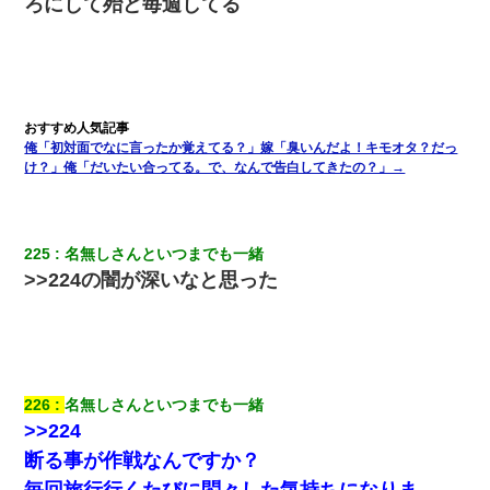
見合いにて。嫁「はじめまして」俺「失礼ですが○○さんご本人で
ろにして殆ど毎週してる
すか？」
夫に癌の余命宣告。その闘病中に長女から信じられない言葉を受
けた
17年飼っていた犬が亡くなった。鼻水垂らし嗚咽する私に、猫が
俺「初対面でなに言ったか覚えてる？」嫁「臭いんだよ！キモオタ？だっ
近づいて頭突きをしてきて…
け？」俺「だいたい合ってる。で、なんで告白してきたの？」→
義兄嫁が義実家で「コロナ陽性だったからこのまま療養させて下
さい」と言い出してド修羅場になった
225
名無しさんといつまでも一緒
>>224の闇が深いなと思った
妹が嘘つきな元カレと寄りを戻してしまったという話をしていた
ら、旦那の顔が曇って雰囲気が一転。そそくさと話を切り上げて
いつもより早く寝付いてしまった…｜生活｜ワロタあんてな
【画像】女の子「お母さん！！私ようやくファッションモデルに
選ばれたの！絶対見に来てね！」→悲しい結果がこれ・・・
226
名無しさんといつまでも一緒
>>224
スマホを与えられて、中学卒業する頃にはすっかり女叩きに洗脳
断る事が作戦なんですか？
された弟が、大学進学のために一人暮らししたいと言い出した。
毎回旅行行くたびに悶々した気持ちになりま