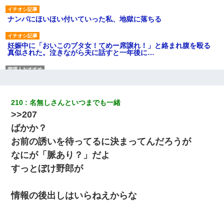
ナンパにほいほい付いていった私、地獄に落ちる
妊娠中に「おいこのブタ女！てめー席譲れ！」と絡まれ腹を殴る
真似された。泣きながら夫に話すと一年後に…
【戦争】不妊の俺嫁に弟嫁が2日間4歳児を託児 俺嫁はそこまで気
にしてなかったが、あまりにも子供が俺嫁に懐くので最後らへん
顔引きつってた → そして弟嫁が迎えに来た翌日…
210
名無しさんといつまでも一緒
>>207
婚活パーティーでよく会う美女がいた。こんな完璧な容姿を持っ
てしても結婚て難しいんだなぁ…と思ってた
ばかか？
お前の誘いを待ってるに決まってんだろうが
隣の部屋の住民の母親、オートロックを突破してマンションに入
なにが「脈あり？」だよ
り込んできたみたいで、ずっとドアの前で喚いてて滅茶苦茶うる
さかった。
すっとぼけ野郎が
中途採用のAが部長から呼び出された。Aはヘラヘラと部屋に入っ
情報の後出しはいらねえからな
ていき、1時間後に号泣しながら出てきて…