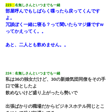
223
名無しさんといつまでも一緒
生保レディと行為する為に駆け引きしてみた結果ｗｗｗｗｗｗｗ
ｗｗｗｗｗ
部屋呼んでもしばらく喋ったら戻ってくんです
よ。
「パワハラを受けたから思い切って転職した」とSNSで呟いた
冗談ぽく一緒に寝る？って聞いたらマジ嫌ですw
ら、速攻でパワハラかました元上司がLINEを送ってきた。
ってかえってく。。
私が遺産を相続。→それを知った義両親が「旅行代金を出せ！」
「リフォーム費用を負担しろ！」「金の管理は私達がする！」と
あと、二人とも飲めません。。
浅ましくも集りにきた。
私「結婚やめるわ」 婚約者「え？なんでなんで？」 → 放置した
結果…｜生活｜ワロタあんてな
224
名無しさんといつまでも一緒
近所のお寺に住み込みで手伝いしてる知的障害のオッサンがい
私は36の独女だけど、30の新婚気団同僚をその手
た。ある日、オッサンが火かき棒を持って顔を真っ赤にしながら
走り回っていて…
口で落としたよ
飲めないけど盛り上がったら勢いで
嫁の妹（26歳）がずっとウチに泊まりに来た結果→俺がヤバイｗ
ｗｗｗｗｗｗｗ
出張ばかりの職場だからビジネスホテル同じとこ