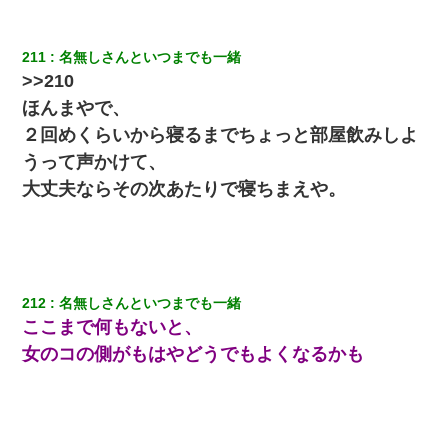
昨日37歳のおばさんと行為したんだけどめちゃくちゃだった
出張中の旦那から『フリンしやがって、このクズ』と電話が。私
211
名無しさんといつまでも一緒
「本当に家まで来たの？証拠は？」旦那「俺の言葉が信じられな
>>210
いのか！」→ 離婚後
ほんまやで、
２回めくらいから寝るまでちょっと部屋飲みしよ
[緊急]ベロベロの女に声をかけて行為してきた結果
うって声かけて、
大丈夫ならその次あたりで寝ちまえや。
兄の新しい嫁がやらかしすぎて辛い。当たり前のように実家や姪
の幼稚園に来る
私『貯金貯まったし、やっと家建てられるね！』夫「実家を二世
帯住宅にした。それに貯金使った」→私『離婚しよう』夫「え
っ」私『使った貯金はあげるから』→すると…
212
名無しさんといつまでも一緒
ここまで何もないと、
３２歳俺「ずっと好きでした！！付き合って下さい！」 ２５歳
彼女「うん！！絶対幸せになろうね！！！！」 → ７年後ｗｗ
女のコの側がもはやどうでもよくなるかも
ｗｗｗ
童貞俺、宅飲みした女友達2人を家に泊めた結果ｗｗｗｗｗｗ