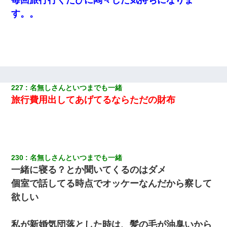
す。。
200万を貸したコウトから、追加で400万の申し込み、私「無理。
義弟より娘たちが大事」旦那「娘たちが成人したら別れよう」私
（は？）
彼氏の家に泊まる事になり、ゲームで盛り上がってさぁ寝よう！
と電気を消すとミシッって音が…彼「ちょっと待ってて」→勢い
よくドアを開けるとなんと…
227
名無しさんといつまでも一緒
【悲報】お風呂で父親と姉が完全に行為してるんだが...
旅行費用出してあげてるならただの財布
転職先が決まったので退職の意思を伝えたら。上司「無責任」
「簡単には辞めさせない」私（どうせ辞めるし…）→ 思いっきり
反論をしてみた
230
名無しさんといつまでも一緒
【まぬけ】夫「離婚だ！」私「わかった。で？」夫「慰謝料
一緒に寝る？とか聞いてくるのはダメ
だ！」私「いいけど弁護士通して。私も請求する」夫「」
個室で話してる時点でオッケーなんだから察して
欲しい
彼氏家「うちは墨入れるのが伝統だから。お前も彫れ」 → 結果…
私が新婚気団落とした時は、髪の毛が油臭いから
アパートのドアに『ハンザイ者！この人はさいあくの人です』と