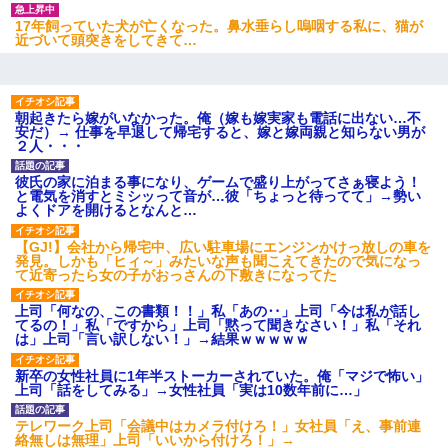
17年飼っていた犬が亡くなった。鼻水垂らし嗚咽する私に、猫が
近づいて頭突きをしてきて…
朝起きたら嫁がいなかった。俺（嫁も嫁実家も電話に出ない…不
安だ）→ 仕事を早退して帰宅すると、嫁と嫁両親と知らない男が
２人・・・
彼氏の家に泊まる事になり、ゲームで盛り上がってさぁ寝よう！
と電気を消すとミシッって音が…彼「ちょっと待ってて」→勢い
よくドアを開けるとなんと…
【GJ!】会社から帰宅中、広い駐車場にエンジンかけっ放しの車を
発見。しかも「ヒィ～」みたいな声も聞こえてきたので気になっ
て近寄ったら女の子がおっさんの下敷きになってた
上司「何なの、この書類！！」私「あの‥」上司「今は私が話し
てるの！」私「ですから」上司「黙って聞きなさい！」私「それ
は」上司「言い訳しない！」→結果ｗｗｗｗｗ
新卒の女性社員に1年半ストーカーされていた。俺「マジで怖い」
上司「話をしてみる」→女性社員「実は10数年前に…」
テレワーク上司「会議中はカメラ付けろ！」女社員「え、事前連
絡無しは無理」上司「いいから付けろ！」→