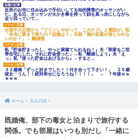
近所のお寺に住み込みで手伝いしてる知的障害のオッサンがい
た。ある日、オッサンが火かき棒を持って顔を真っ赤にしながら
走り回っていて…
出張中の旦那から『フリンしやがって、このクズ』と電話が。私
「本当に家まで来たの？証拠は？」旦那「俺の言葉が信じられな
いのか！」→ 離婚後
私『貯金貯まったし、やっと家建てられるね！』夫「実家を二世
帯住宅にした。それに貯金使った」→私『離婚しよう』夫「え
っ」私『使った貯金はあげるから』→すると…
３２歳俺「ずっと好きでした！！付き合って下さい！」 ２５歳
彼女「うん！！絶対幸せになろうね！！！！」 → ７年後ｗｗ
ｗｗｗ
ホーム
大人の話
既婚俺、部下の毒女と泊まりで旅行する
関係。でも部屋はいつも別だし「一緒に