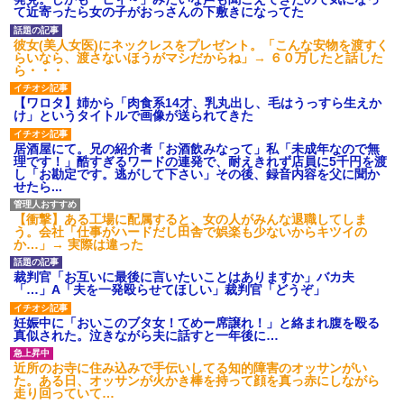
てくるウザい人なんなの？しか
職場の60代女パートが若手か
て近寄ったら女の子がおっさんの下敷きになってた
もすごく楽しそうに言ってきて...
らうるせえクソ婆と言われたと
【反抗期】 娘が水筒をぶん投
相談があって、20代男の部下を
彼女(美人女医)にネックレスをプレゼント。「こんな安物を渡すく
げ私の手の甲にヒット。私
注意した
らいなら、渡さないほうがマシだからね」→ ６０万したと話した
「(泣)」娘「うっぜーな、泣くな
自分が過去に目撃した「なん
ら・・・
ら自分の部屋へいけ」私「手が
じゃそりゃ！？」って感じの事
腫れて痛い」→手を見せると…
故の例
「...
【ワロタ】姉から「肉食系14才、乳丸出し、毛はうっすら生えか
主な税金の成り立ちを調べて
け」というタイトルで画像が送られてきた
私の通勤時間30分・夫の通勤
みたよ
時間3時間半の場所にマンション
を購入したら、夫に「もう疲れ
居酒屋にて。兄の紹介者「お酒飲みなって」私「未成年なので無
た、離婚したい。子供に会えな
理です！」酷すぎるワードの連発で、耐えきれず店員に5千円を渡
くてもいいから1人になりた...
し「お勘定です。逃がして下さい」その後、録音内容を父に聞か
せたら...
社員旅行先で知り合った女性
とアドレス交換し密会を続け
た。相手は処●だったので「一生
【衝撃】ある工場に配属すると、女の人がみんな退職してしま
大事にしたい」の口説き文句で
う。会社「仕事がハードだし田舎で娯楽も少ないからキツイの
アッサリ落ちた。簡単に切れる...
か…」→ 実際は違った
ハードオフに売っていた4万
4000円のフィギュアがヤバすぎ
裁判官「お互いに最後に言いたいことはありますか」バカ夫
るｗｗｗｗｗｗ「こんな高い
「…」A「夫を一発殴らせてほしい」裁判官「どうぞ」
の？ｗｗ」「逆に超安い」
私「ちょっと、人の家の金庫
妊娠中に「おいこのブタ女！てめー席譲れ！」と絡まれ腹を殴る
触らないでよ！」キチママ『そ
真似された。泣きながら夫に話すと一年後に…
こに金庫があったから、開けて
みようとしただけ☆』義兄「泥
は出てけ！二度と来るな！」結
近所のお寺に住み込みで手伝いしてる知的障害のオッサンがい
果・・・
た。ある日、オッサンが火かき棒を持って顔を真っ赤にしながら
走り回っていて…
私「初めて飲む味だけどなん