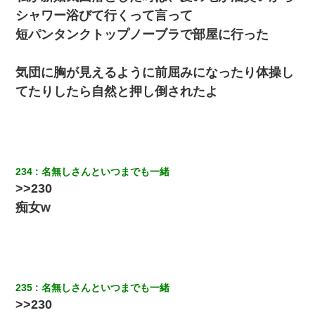
張り紙が！大家「面倒はごめんだよ」私「はあ」→警察に行き、
シャワー浴びて行くって言って
見回りで犯人が捕まったが、それが…｜生活｜ヌルポあんてな
短パンタンクトップノーブラで部屋に行った
父親がくも膜下出血で突然ﾀﾋ。→母の貯金が0なことが判明。→母
「私を家に置いてほしい、どうか見捨てないで(土下座」俺・嫁
気団に胸が見えるように前屈みになったり体操し
「…」
てたりしたら自然と押し倒されたよ
デパートの外商『私さんだと名乗る女が、ツケで宝石を買おうと
していて…』私「！？」→ 翌日。ママ友たちの様子が微妙におか
しくなり・・・
日航機墜落事故の「ここからは日本語で大丈夫ですよ〜」の絶望
234
名無しさんといつまでも一緒
感がヤバイ・・・
>>230
痴女w
235
名無しさんといつまでも一緒
>>230