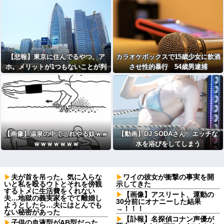
【悲報】東京に住んでるやつ、ア
カラオケボックスで15歳少女に飲酒
ホ。メリットが1つもないことが判
させ性的暴行 54歳男逮捕
明
【画像】温泉の中でこれやる奴ｗｗ
【動画】DJ SODAさん、エッチな
ｗｗｗｗｗｗｗ
水を浴びをしてしまう
夫が首を吊った。気に入らな
ワイの彼女が衝撃の事実を開
いと私を殴るウトとそれを傍観
示してきた
するトメに生活費をくれない
【画像】アスリート、運動の
夫…地獄の義実家をでて離婚し
30分前にオナニーした結果
ようとしたら…夫にはとんでも
→！！！
ない秘密があった
【訃報】名探偵コナン声優が
子供の血液型がAB型だった。