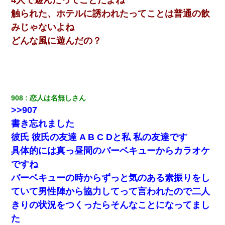
んできて・・・
触られた、ホテルに誘われたってことは普通の飲
みじゃないよね
17年飼っていた犬が亡くなった。鼻水垂らし嗚咽する私に、猫が
近づいて頭突きをしてきて…
どんな風に遊んだの？
10年ほど前、息子がまだ年中だった時に離婚したんだけど、一昨
年の暮れに突然息子が職場を訪ねてきた。
908
恋人は名無しさん
22歳の頃、父に36歳の男性とお見合いをしてくれと頼まれた。父
の親会社の経営者の息子さんだったので、父も喜んで私の写真を
>>907
送ったんだが→
書き忘れました
彼氏 彼氏の友達 A B C Dと私 私の友達です
クラスで一人無口で誰とも話さない男子がいた。→修学旅行に来
なかったその男子に女子達がお土産を渡した。5分後…
具体的には真っ昼間のバーベキューからカラオケ
ですね
私『貯金貯まったし、やっと家建てられるね！』夫「実家を二世
バーベキューの時からずっと気のある素振りをし
帯住宅にした。それに貯金使った」→私『離婚しよう』夫「え
っ」私『使った貯金はあげるから』→すると…
ていて男性陣から協力してって言われたので二人
きりの状況をつくったらそんなことになってまし
童貞俺、宅飲みした女友達2人を家に泊めた結果ｗｗｗｗｗｗ
た