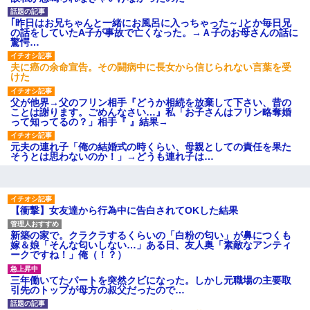
【GIF】JSのカンチョーワロ
タ
｢昨日はお兄ちゃんと一緒にお風呂に入っちゃった～｣とか毎日兄
後続車にクラクションを鳴ら
の話をしていたA子が事故で亡くなった。→Ａ子のお母さんの話に
され彼氏が逆切れ。「何クラク
驚愕…
ション鳴らしてんだ！降りてこ
いよ！」と怒鳴りだし...
夫に癌の余命宣告。その闘病中に長女から信じられない言葉を受
【衝撃】報酬100万円超の治験
けた
募集がこちらｗｗｗｗｗ(※画像
あり)
父が他界→父のフリン相手『どうか相続を放棄して下さい、昔の
【ネット騒然】惨殺されたタ
ことは謝ります。ごめんなさい…』私「お子さんはフリン略奪婚
ワマン頂き女子のこの動画、す
って知ってるの？」相手『 』結果→
げえええええｗｗｗｗｗｗｗｗ
ｗｗｗ
元夫の連れ子「俺の結婚式の時くらい、母親としての責任を果た
【愕然】白のクラウン俺氏、
そうとは思わないのか！」→どうも連れ子は…
高速道路左車線を制限速度で走
った結果wwwwwwwwwwww
百年の恋12-899 食べた量を
張り合ってくる
【衝撃】女友達から行為中に告白されてOKした結果
【悲報】佐藤輝明・・・２軍
でも盛大にやらかす←あまり悲
しませないでくれ
新築の家で。クラクラするくらいの「白粉の匂い」が鼻につくも
嫁＆娘「そんな匂いしない…」ある日、友人奥「素敵なアンティ
ークですね！」俺（！？）
三年働いてたパートを突然クビになった。しかし元職場の主要取
引先のトップが母方の叔父だったので…