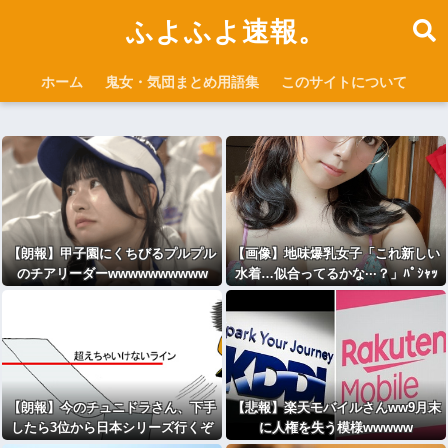
ふよふよ速報。
ホーム
鬼女・気団まとめ用語集
このサイトについて
【朗報】甲子園にくちびるプルプル
【画像】地味爆乳女子「これ新しい
のチアリーダーwwwwwwwwww
水着…似合ってるかな···？」ﾊﾟｼｬｯ
【朗報】今のチュニドラさん、下手
【悲報】楽天モバイルさんww9月末
したら3位から日本シリーズ行くぞ
に人権を失う模様wwwww
これｗｗｗｗｗｗｗｗｗｗ