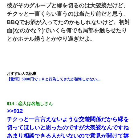
真似された。泣きながら夫に話すと一年後に…
彼がそのグループと縁を切るのは大袈裟だけど、
チクッと一言くらい言うのは当たり前だと思う。
【考察】兄嫁急死の1年後、兄が引越すというので手伝いに行った
ら下着が入った引き出しの奥にとんでもないモノを見つけた
BBQでお酒が入ってたのかもしれないけど、初対
面(なのかな？)でいくら何でも局部を触らせたり
俺「初対面でなに言ったか覚えてる？」嫁「臭いんだよ！キモオ
とかホテル誘うとかやり過ぎだよ。
タ？だっけ？」俺「だいたい合ってる。で、なんで告白してきた
の？」→
体中に赤い蕁麻疹みたいなのができて、皮膚科にいったら「ジベ
ル薔薇色ひこう疹」という症状だと言われた
【驚愕】5000円でＪＫと行為してきたが後悔しかない…
私「まとめ買いして冷凍ストックしてる」Ａ「ずるい！クレク
レ！」私「なんでよ」Ａ「ケーチ！バーカ！」→ 後日、Ａ旦那が
凸してきた
914
恋人は名無しさん
中途採用のAが部長から呼び出された。Aはヘラヘラと部屋に入っ
>>912
ていき、1時間後に号泣しながら出てきて…
チクっと一言言えないような交遊関係だから縁を
切ってほしいと思ったのですが大袈裟なんですね
見合いにて。嫁「はじめまして」俺「失礼ですが○○さんご本人で
すか？」
あまり相談できる人がいないので意見が聞けて嬉