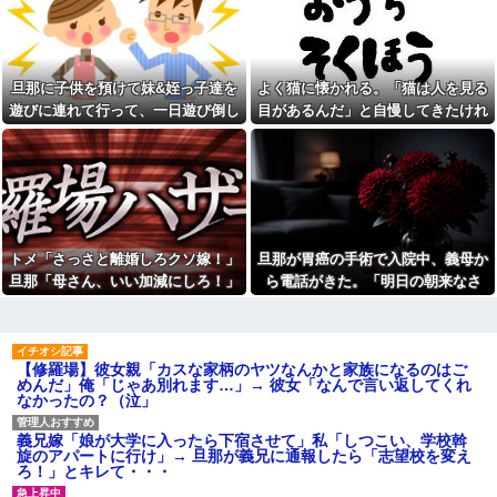
【悲報】スマホゲーム業界、
しまう←コレは凄過ぎるw w w
ガチで限界へ…「サ終」相次ぎ
w w w w w
倒産が過去最多ペース “当たれ
【画像】東京のライオンさ
ば一攫千金”の時代が終わる
ん、溶けるｗｗｗｗｗｗｗｗｗ
嫁「これってさ、浮気だよ
ｗｗｗｗｗｗｗｗｗｗｗｗｗ
旦那に子供を預けて妹&姪っ子達を
よく猫に懐かれる。「猫は人を見る
ね？」俺「まぁそういうことに
【衝撃】蓮舫「蓮舫だから叩
なりますかね」
遊びに連れて行って、一日遊び倒し
目があるんだ」と自慢してきたけれ
いて良いという報道に向き合い
本屋に現れた異臭＆浮浪者風
た。すると、旦那と喧嘩になってし
ど、今日たまたま読んだ記事である
ます！」X民「高市だから叩いて
の男、ペタンコのボストンバッ
良いをやってるのがお前だろ」
まい...
ことを目にした
グをパンパンにして無会計で退
←これ…w w
店！Gメンに確保され「なん
【画像】セブンイレブンのバ
で？」と本気で困惑ｗｗｗ
イト「AIにちいかわの画像を食
警察や検察が冤罪率をデータ
わせてっと………できた！」
として公表すべきだと思う
告白してきた会社の同僚と結
ウトメ「離婚しなさい」私夫
トメ「さっさと離婚しろクソ嫁！」
旦那が胃癌の手術で入院中、義母か
婚したが１か月たたずにレスに
婦「！？」コトメ「いかがわし
→俺「〇〇だから夜を拒否する
旦那「母さん、いい加減にしろ！」
ら電話がきた。「明日の朝来なさ
いお店に入ってくのを見た！特
のか！」嫁「そうｗあんたはた
徴が一緒」夫「コトメはなんで
→思わぬ形で旦那が味方してくれ
い！場合によっては離婚してもらい
だの寄生主でーすｗ」嫁親「こ...
そんな場所にいたの？」コトメ
て…
ます！」と怒鳴られ…
アルコール依存症の夫が大暴
「(真っ青)」
れ。私「休肝日くらい作って
「お食い初めなんて俺になん
よ」夫「必要ない！」→大暴れ
【修羅場】彼女親「カスな家柄のヤツなんかと家族になるのはご
のメリットがあるの」「そんな
する夫を見たウトメに真実を話
めんだ」俺「じゃあ別れます…」→ 彼女「なんで言い返してくれ
に大変なら育児やめれば？」冗
した結果…
なかったの？（泣」
談で言ったのに本気に取られて
泥ママ「もういいじゃない！
離婚を言い渡された
私だって傷ついてるのに！」→
彼女と結婚の話をしていた時
義兄嫁「娘が大学に入ったら下宿させて」私「しつこい、学校斡
盗みを責められた泥ママがまさ
に言われたことが衝撃だった
旋のアパートに行け」→ 旦那が義兄に通報したら「志望校を変え
かの被害者アピール。その言い
ろ！」とキレて・・・
分に周囲から笑いが漏れてしま
【闇】『強度行動障害』の女
い…
の子、自分をグーパンしまくる