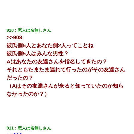
元夫の連れ子「俺の結婚式の時くらい、母親としての責任を果た
そうとは思わないのか！」→どうも連れ子は…
私が遺産を相続。→それを知った義両親が「旅行代金を出せ！」
910
恋人は名無しさん
「リフォーム費用を負担しろ！」「金の管理は私達がする！」と
>>908
浅ましくも集りにきた。
彼氏側5人とあなた側2人ってことね
ナンパにほいほい付いていった私、地獄に落ちる
彼氏側5人はみんな男性？
Aはあなたの友達さんを指名してきたの？
嫁の妹（26歳）がずっとウチに泊まりに来た結果→俺がヤバイｗ
それともたまたま連れて行ったのがその友達さん
ｗｗｗｗｗｗｗ
だったの？
（Aはその友達さんが来ると知っていたのか知ら
隣室のお婆ちゃん「下階からの異臭に困ってる、今もすっごく臭
い」私「変だなあ～なにも臭わないよ」→ その後。警察『絶対に
なかったのか？）
窓とドアを開けないで』
夫に癌の余命宣告。その闘病中に長女から信じられない言葉を受
けた
911
恋人は名無しさん
【身体で払わせて】女友達「ごめん、何も言わずにお金貸してく