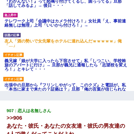
『わかんない！』って怒鳴り付けてくるし、困っってる」旦那
「話してみるよ」→ 後日・・・
テレワーク上司「会議中はカメラ付けろ！」女社員「え、事前連
絡無しは無理」上司「いいから付けろ！」→
友人「酒の勢いで女先輩をホテルに連れ込んだｗｗｗｗｗ」俺
「…」
義兄嫁「娘が大学に入ったら下宿させて」私「しつこい、学校斡
旋のアパートに行け」→ 旦那が義兄に通報したら「志望校を変え
ろ！」とキレて・・・
出張中の旦那から『フリンしやがって、このクズ』と電話が。私
「本当に家まで来たの？証拠は？」旦那「俺の言葉が信じられな
いのか！」→ 離婚後
新卒の女性社員に1年半ストーカーされていた。俺「マジで怖い」
907
恋人は名無しさん
上司「話をしてみる」→女性社員「実は10数年前に…」
>>906
あなた・彼氏・あなたの女友達・彼氏の男友達の
とっさに女児を捕まえたら変質者扱いされた。母親「あっち行っ
てよ！気持ち悪い！（ｼｯｼｯ」→ 後日、俺を見つけた母親がすっ飛
4人で遊んだってことだよね