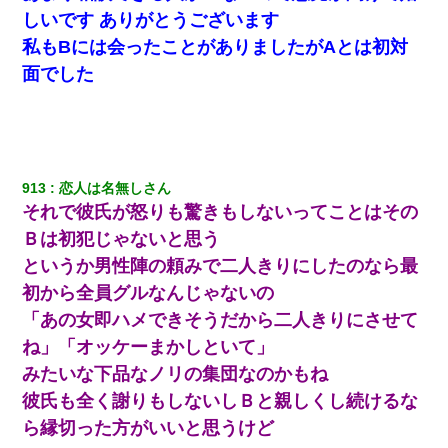
しいです ありがとうございます
【報告者がキチ】嫁「妊娠した」俺『それじゃあ皆に祝ってもら
私もBには会ったことがありましたがAとは初対
おう』友人達を家に連れ帰ってホームパーティー→俺『皆に祝え
てもらえて良かったな！』→
面でした
彼女(37)の情欲がえげつない件ｗｗｗｗｗｗｗ
私（23）冗談のつもりで上司（27）に胸を揉ませた結果・・・
913
恋人は名無しさん
それで彼氏が怒りも驚きもしないってことはその
兄の新しい嫁がやらかしすぎて辛い。当たり前のように実家や姪
の幼稚園に来る
Ｂは初犯じゃないと思う
というか男性陣の頼みで二人きりにしたのなら最
居酒屋にて。兄の紹介者「お酒飲みなって」私「未成年なので無
初から全員グルなんじゃないの
理です！」酷すぎるワードの連発で、耐えきれず店員に5千円を渡
し「お勘定です。逃がして下さい」その後、録音内容を父に聞か
「あの女即ハメできそうだから二人きりにさせて
せたら...
ね」「オッケーまかしといて」
みたいな下品なノリの集団なのかもね
旦那の元カノをSNSで探して写真を保存して顔面評価スレで写真
を晒してた。ほとんどがブスという評価の中で二人ほど意外に好
彼氏も全く謝りもしないしＢと親しくし続けるな
評価で苦々しく思った
ら縁切った方がいいと思うけど