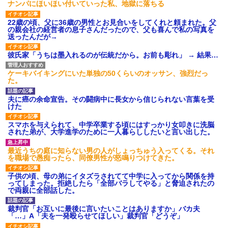
ナンパにほいほい付いていった私、地獄に落ちる
22歳の頃、父に36歳の男性とお見合いをしてくれと頼まれた。父
の親会社の経営者の息子さんだったので、父も喜んで私の写真を
送ったんだが→
彼氏家「うちは墨入れるのが伝統だから。お前も彫れ」 → 結果…
ケーキバイキングにいた単独の50くらいのオッサン、強烈だっ
た。
夫に癌の余命宣告。その闘病中に長女から信じられない言葉を受
けた
スマホを与えられて、中学卒業する頃にはすっかり女叩きに洗脳
された弟が、大学進学のために一人暮らししたいと言い出した。
最近うちの庭に知らない男の人がしょっちゅう入ってくる。それ
を職場で愚痴ったら、同僚男性が怒鳴りつけてきた。
子供の頃、母の弟にイタズラされてて中学に入ってから関係を持
ってしまった。拒絶したら「全部バラしてやる」と脅迫されたの
で両親に全部話した。
裁判官「お互いに最後に言いたいことはありますか」バカ夫
「…」A「夫を一発殴らせてほしい」裁判官「どうぞ」