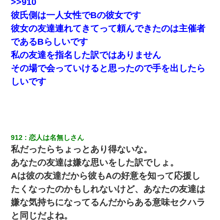
>>910
ださい……」俺「いいよ！いくら？」女友達「10万円ぐら
い……」俺「ほい！10万！」→
彼氏側は一人女性でBの彼女です
彼女の友達連れてきてって頼んできたのは主催者
子供の頃、母の弟にイタズラされてて中学に入ってから関係を持
であるBらしいです
ってしまった。拒絶したら「全部バラしてやる」と脅迫されたの
で両親に全部話した。
私の友達を指名した訳ではありません
その場で会っていけると思ったので手を出したら
【戦争】不妊の俺嫁に弟嫁が2日間4歳児を託児 俺嫁はそこまで気
しいです
にしてなかったが、あまりにも子供が俺嫁に懐くので最後らへん
顔引きつってた → そして弟嫁が迎えに来た翌日…
妻「ずっと好きだった人と一緒になりたいから、わかれてくださ
い」→離婚後、娘と実家で生活してると…
912
恋人は名無しさん
私だったらちょっとあり得ないな。
【驚愕】5000円でＪＫと行為してきたが後悔しかない…
あなたの友達は嫌な思いをした訳でしょ。
【修羅場】彼女親「カスな家柄のヤツなんかと家族になるのはご
Aは彼の友達だから彼もAの好意を知って応援し
めんだ」俺「じゃあ別れます…」→ 彼女「なんで言い返してくれ
たくなったのかもしれないけど、あなたの友達は
なかったの？（泣」
嫌な気持ちになってるんだからある意味セクハラ
妊娠中に「おいこのブタ女！てめー席譲れ！」と絡まれ腹を殴る
と同じだよね。