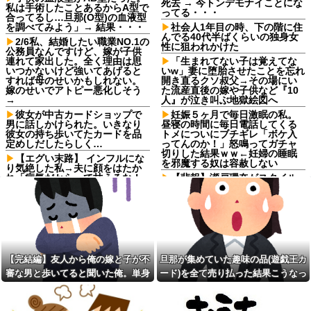
死去 → 今トンデモナイことにな
私は手術したことあるからA型で
ってる・・・
合ってるし…旦那(O型)の血液型
を調べてみよう」→ 結果・・・
社会人1年目の時、下の階に住
んでる40代半ばくらいの独身女
2/6私、結婚したい職業NO.1の
性に狙われかけた
公務員なんですけど、嫁が子供
連れて家出した。全く理由は思
「生まれてない子は覚えてな
いつかないけど強いてあげると
いw」妻に堕胎させたことを忘れ
すれば母のせいかもしれない。
開き直るクソ叔父→その場にい
嫁のせいでアトピー悪化しそう
た流産直後の嫁や子供など『10
→
人』が泣き叫ぶ地獄絵図へ
彼女が中古カードショップで
妊娠５ヶ月で毎日激眠の私。
男に話しかけられた。いきなり
昼寝の時間に毎日電話してくる
彼女の持ち歩いてたカードを品
トメについにブチギレ「ボケ入
定めしだしたらしく…
ってんのか！」怒鳴ってガチャ
切りした結果ｗｗ←妊婦の睡眠
【エグい末路】 インフルにな
を邪魔する奴は容赦しない
り気絶した私→夫に顔をはたか
れ「病気だからって甘えるな！
【悲報】瀬戸環奈がスタイル
旦那様の為に家事をしろ！」夫
よすぎて一般男性が隣に並ぶと
が無職になった時、私「無職が
チンチクリンに見えてしまう
甘えるな」と復讐し続けた結
【悲報】瀬戸環奈がスタイル
果…
よすぎて一般男性が隣に並ぶと
「2年間、たぶん1日4回は握っ
チンチクリンに見えてしまう
てた」ラスベガスで買った3,000
母が難病発覚で突然の離婚希
円のキーホルダーを調べたら
望、その理由が30年前の夫の不
【完結編】友人から俺の嫁と子が不
旦那が集めていた趣味の品(遊戯王カ
みい山作者、みいちゃんでチ
倫！？
審な男と歩いてると聞いた俺。単身
ード)を全て売り払った結果こうなっ
ー牛なのではという疑惑が生ま
X収益化、終了へ インプレゾ
れるｗｗｗｗｗｗｗ
赴任先から興信所に相談した結果
た
ンビやパクツイの一掃なる
【画像】恋する女さん、ネッ
か！？他
ト民が驚愕する大変身を遂げて