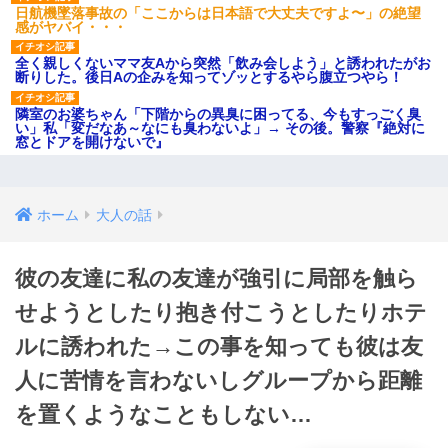
日航機墜落事故の「ここからは日本語で大丈夫ですよ〜」の絶望
感がヤバイ・・・
全く親しくないママ友Aから突然「飲み会しよう」と誘われたがお
断りした。後日Aの企みを知ってゾッとするやら腹立つやら！
隣室のお婆ちゃん「下階からの異臭に困ってる、今もすっごく臭
い」私「変だなあ～なにも臭わないよ」→ その後。警察『絶対に
窓とドアを開けないで』
ホーム
大人の話
彼の友達に私の友達が強引に局部を触ら
せようとしたり抱き付こうとしたりホテ
ルに誘われた→この事を知っても彼は友
人に苦情を言わないしグループから距離
を置くようなこともしない…