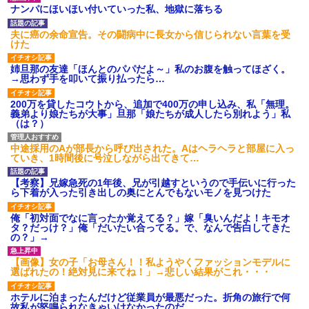
ナンパにほいほい付いていった私、地獄に落ちる
【緊急】俺の友人の離婚が決
幼稚な義弟夫婦が大嫌い。低
定したんだがちょっと困ってる
学歴だしパラサイトだし夫婦揃
ことがある
って太ってるし。義母にベタベ
夫に癌の余命宣告。その闘病中に長女から信じられない言葉を受
タ甘えて「ジュース飲みた～
けた
娘「ストロベリーあじとー、
い」何かあるとすぐ「親に言い
チョコレートあじとー」私「え
つけてやる！」
っ、それもう一回言って？」→
姉旦那の友達「ほんとのパパだよ～」私のお腹を触ってほざく。
娘の読み方を聞いて思わず混乱
主な税金の成り立ちを調べて
→思わず手を叩いて振り払ったら…
してしまい…
みたよ
彼氏「娘さんとお付き合いし
200万を貸したコウトから、追加で400万の申し込み、私「無理。
ています」私「ずいぶん礼儀正
義弟より娘たちが大事」旦那「娘たちが成人したら別れよう」私
しい子だね…」→完璧すぎる対
（は？）
応に逆に不安になって…
【衝撃】 日本人「家が何千万
中途採用のAが部長から呼び出された。Aはヘラヘラと部屋に入っ
円もするのは狂ってる」大工
ていき、1時間後に号泣しながら出てきて…
「はぁ？じゃ自分で作ってみろ
よ」→結果ｗｗｗｗｗｗ
【考察】兄嫁急死の1年後、兄が引越すというので手伝いに行った
ハードオフに売っていた4万
ら下着が入った引き出しの奥にとんでもないモノを見つけた
4000円のフィギュアがヤバすぎ
るｗｗｗｗｗｗ「こんな高い
の？ｗｗ」「逆に超安い」
俺「初対面でなに言ったか覚えてる？」嫁「臭いんだよ！キモオ
タ？だっけ？」俺「だいたい合ってる。で、なんで告白してきた
私「ちょっと、人の家の金庫
の？」→
触らないでよ！」キチママ『そ
こに金庫があったから、開けて
みようとしただけ☆』義兄「泥
【画像】女の子「お母さん！！私ようやくファッションモデルに
は出てけ！二度と来るな！」結
選ばれたの！絶対見に来てね！」→悲しい結果がこれ・・・
果・・・
私「初めて飲む味だけどなん
ホテルに泊まったんだけど従業員が最悪だった。折角の旅行で何
のお茶？」彼「ちっ！」私「」
故私が怒鳴られなきゃいけなかったのだ