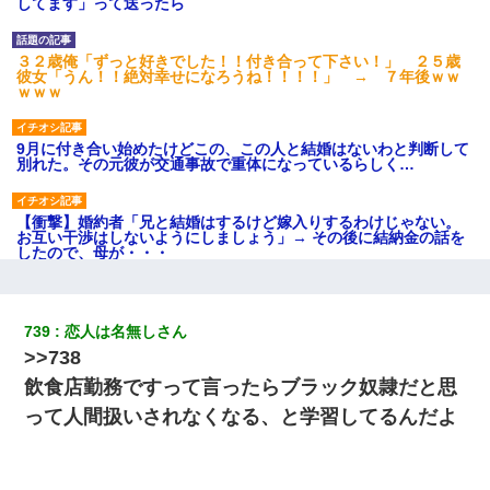
してます」って送ったら
３２歳俺「ずっと好きでした！！付き合って下さい！」 ２５歳
彼女「うん！！絶対幸せになろうね！！！！」 → ７年後ｗｗ
ｗｗｗ
9月に付き合い始めたけどこの、この人と結婚はないわと判断して
別れた。その元彼が交通事故で重体になっているらしく…
【衝撃】婚約者「兄と結婚はするけど嫁入りするわけじゃない。
お互い干渉はしないようにしましょう」→ その後に結納金の話を
したので、母が・・・
日航機墜落事故の「ここからは日本語で大丈夫ですよ〜」の絶望
感がヤバイ・・・
739
恋人は名無しさん
>>738
彼女との行為を録画した結果→衝撃の事実が判明したｗｗｗｗｗ
飲食店勤務ですって言ったらブラック奴隷だと思
ｗ
って人間扱いされなくなる、と学習してるんだよ
童貞俺、宅飲みした女友達2人を家に泊めた結果ｗｗｗｗｗｗ