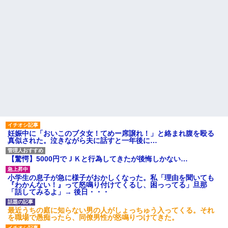
妊娠中に「おいこのブタ女！てめー席譲れ！」と絡まれ腹を殴る
真似された。泣きながら夫に話すと一年後に…
【驚愕】5000円でＪＫと行為してきたが後悔しかない…
小学生の息子が急に様子がおかしくなった。私「理由を聞いても
『わかんない！』って怒鳴り付けてくるし、困っってる」旦那
「話してみるよ」→ 後日・・・
最近うちの庭に知らない男の人がしょっちゅう入ってくる。それ
を職場で愚痴ったら、同僚男性が怒鳴りつけてきた。