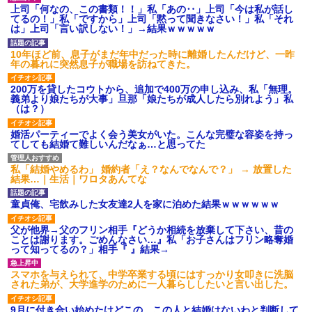
【衝撃】報酬100万円超の治験
上司「何なの、この書類！！」私「あの‥」上司「今は私が話し
募集がこちらｗｗｗｗｗ(※画像
てるの！」私「ですから」上司「黙って聞きなさい！」私「それ
あり)
は」上司「言い訳しない！」→結果ｗｗｗｗｗ
【ネット騒然】惨殺されたタ
ワマン頂き女子のこの動画、す
10年ほど前、息子がまだ年中だった時に離婚したんだけど、一昨
げえええええｗｗｗｗｗｗｗｗ
年の暮れに突然息子が職場を訪ねてきた。
ｗｗｗ
【愕然】白のクラウン俺氏、
200万を貸したコウトから、追加で400万の申し込み、私「無理。
高速道路左車線を制限速度で走
義弟より娘たちが大事」旦那「娘たちが成人したら別れよう」私
った結果wwwwwwwwwwww
（は？）
百年の恋12-899 食べた量を
張り合ってくる
婚活パーティーでよく会う美女がいた。こんな完璧な容姿を持っ
てしても結婚て難しいんだなぁ…と思ってた
【悲報】佐藤輝明・・・２軍
でも盛大にやらかす←あまり悲
しませないでくれ
私「結婚やめるわ」 婚約者「え？なんでなんで？」 → 放置した
結果…｜生活｜ワロタあんてな
童貞俺、宅飲みした女友達2人を家に泊めた結果ｗｗｗｗｗｗ
父が他界→父のフリン相手『どうか相続を放棄して下さい、昔の
ことは謝ります。ごめんなさい…』私「お子さんはフリン略奪婚
って知ってるの？」相手『 』結果→
スマホを与えられて、中学卒業する頃にはすっかり女叩きに洗脳
された弟が、大学進学のために一人暮らししたいと言い出した。
9月に付き合い始めたけどこの、この人と結婚はないわと判断して