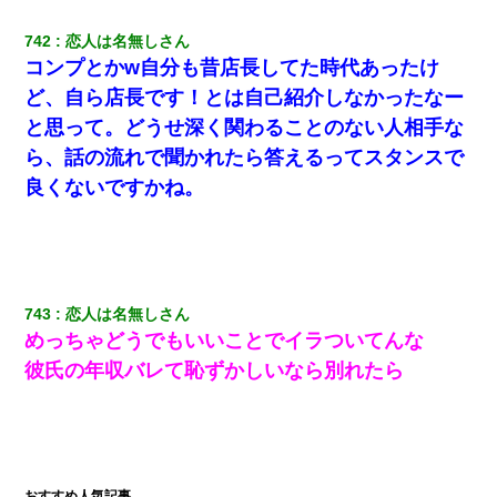
からない
742
恋人は名無しさん
彼女(37)の情欲がえげつない件ｗｗｗｗｗｗｗ
コンプとかw自分も昔店長してた時代あったけ
ど、自ら店長です！とは自己紹介しなかったなー
【ワロタ】姉から「肉食系14才、乳丸出し、毛はうっすら生えか
と思って。どうせ深く関わることのない人相手な
け」というタイトルで画像が送られてきた
ら、話の流れで聞かれたら答えるってスタンスで
良くないですかね。
隣室のお婆ちゃん「下階からの異臭に困ってる、今もすっごく臭
い」私「変だなあ～なにも臭わないよ」→ その後。警察『絶対に
窓とドアを開けないで』
【身体で払わせて】女友達「ごめん、何も言わずにお金貸してく
ださい……」俺「いいよ！いくら？」女友達「10万円ぐら
い……」俺「ほい！10万！」→
743
恋人は名無しさん
めっちゃどうでもいいことでイラついてんな
彼氏の年収バレて恥ずかしいなら別れたら
彼にプロポーズされたんだけど、実は資産家だと知って婚約破棄
した。B子「A男くんと別れたって本当？私が付き合ってもい
い？」
【衝撃】嫁父の会社に勤続１０年、手取り１４万 → 俺「２２万も
らえる会社から誘われた。転職したい」義父「クビ！（激怒」嫁
「離婚！（激怒」