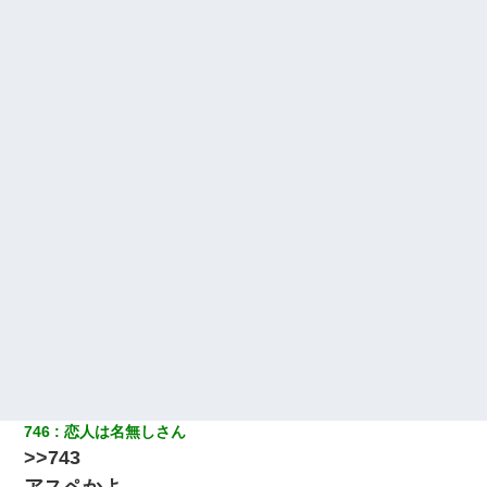
三年働いてたパートを突然クビになった。しかし元職場の主要取
引先のトップが母方の叔父だったので…
同じマンションに住んでる女性が鍵をわかりやすいところに隠し
ている事に気づいた俺「忍びこんでみよう！」→ 結果
妻と同居し始めたときから、よく妻が「どこかで音漏れしてな
い？音楽聞こえる」と言っていて…
小学生の息子が急に様子がおかしくなった。私「理由を聞いても
『わかんない！』って怒鳴り付けてくるし、困っってる」旦那
「話してみるよ」→ 後日・・・
ずっとニートだと思ってた同居の義弟が投資で旦那より稼いでる
とか知らなかった…
746
恋人は名無しさん
>>743
アスペかよ