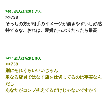
中途採用のAが部長から呼び出された。Aはヘラヘラと部屋に入っ
ていき、1時間後に号泣しながら出てきて…
740
恋人は名無しさん
>>738
【衝撃】ヤンキー女に「サせて」って言った結果
そっちの方が相手のイメージが湧きやすいし好感
持てるな、おれは。愛嬌たっぷりだったら最高
彼女(美人女医)にネックレスをプレゼント。「こんな安物を渡すく
らいなら、渡さないほうがマシだからね」→ ６０万したと話した
ら・・・
小2の頃、妹と昼寝してたら家が火事になってて気づくと逃げ場が
なかった。妹を抱き締めて「ﾀﾋんじゃうよ」って泣いてたら…
741
恋人は名無しさん
>>738
義兄嫁が義実家で「コロナ陽性だったからこのまま療養させて下
別にそれくらいいいじゃん
さい」と言い出してド修羅場になった
単なる店員ではなく店を仕切ってるのは事実なん
だし
書店「息子さんが万引きしました」私「はっ？(息子目の前にいる
し…)うちの子ではないので迎えに行きません」→息子を名乗って
あなたがコンプ抱えてるだけじゃないですか？
た人物の正体が判明するも・・・
13歳娘が元嫁のところから逃げてきた。どう扱ったらいいのかわ