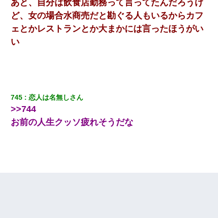
あと、自分は飲食店勤務って言ってたんだろうけ
ど、女の場合水商売だと勘ぐる人もいるからカフ
体中に赤い蕁麻疹みたいなのができて、皮膚科にいったら「ジベ
ェとかレストランとか大まかには言ったほうがい
ル薔薇色ひこう疹」という症状だと言われた
い
最近うちの庭に知らない男の人がしょっちゅう入ってくる。それ
を職場で愚痴ったら、同僚男性が怒鳴りつけてきた。
【悲報】嫁がワイのこと嫌いっぽいから単身赴任した結果
745
恋人は名無しさん
>>744
婚活パーティーでよく会う美女がいた。こんな完璧な容姿を持っ
お前の人生クッソ疲れそうだな
てしても結婚て難しいんだなぁ…と思ってた
隣の部屋の住民の母親、オートロックを突破してマンションに入
り込んできたみたいで、ずっとドアの前で喚いてて滅茶苦茶うる
さかった。
ホテルに泊まったんだけど従業員が最悪だった。折角の旅行で何
故私が怒鳴られなきゃいけなかったのだ