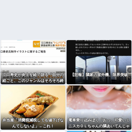
江口寿史が炎上を経て語る「自分の
【悲報】隣家の室外機、限界突破
絵ごと、このジャンルはそろそろ終
わりかな」
弁当屋「消費税減税しても値下げな
電車乗り込みぼく「おっ、可愛いミ
んてしないよ」←これ！
ニスカＯＬちゃんの隣あいてんじゃ
ん！座ったろ！」⇒！！