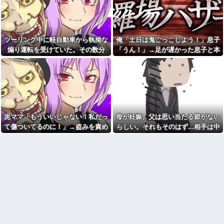
プレス持ち上げる姿披露
羅場になり…
案内を自分への合図と勘違いし
ちいかわ作者さん、総額30億
て割り込む身勝手な俺様思考に
超の大豪邸を建てるｗｗｗｗｗ
イライラ・・・
ｗｗｗｗｗｗｗｗｗｗｗｗｗｗ
自分のパートナーは浮気しな
【画像】居酒屋さん、6人で長
い自信ある？
ツーリング中に軽自動車から執拗な
俺「土日は鬼ごっこしよう！」息子
居して会計4939円しか使わない
好きになってはいけない人を
煽り運転を受けていた。その数分
「うん！」→足が遅かった息子と本
客にお気持ち表明してしまう←
好きになったんだが
コレどっちが悪いん
後、思わぬ結末を目撃することにな
気で遊び続けた10年後…
や？？？？？？
帰省した私（29歳事務職）
り…
「ハンバーグ食べたい」→オカ
マックの招待券を使おうとし
ン「ハンバーグに唐揚げサラダ
たら店員に番号を聞かれた。激
と手作りコーンスープ添えた
怒した僕は「どうしてくれんね
で！」なぜ実家の母親は子供が
ん！！！無料券よこせ
30歳になっても「高校生運動部
や！！！！」と怒鳴って…
レベルのガッツリ飯」を作って
マンションの隣人「盗聴器が
しまうのか？
泥ママ「もういいじゃない！私だっ
母が妊娠。父は思い当たる節がない
見つかったの」私「まさかうち
ヘンタイがいたんだけど兄貴
て傷ついてるのに！」→盗みを責め
らしい。それもそのはず...相手は中
も？」→業者に調査を依頼した
じゃないよね
ら、犯人の正体まで見えてき
られた泥ママがまさかの被害者アピ
1の...
て…
【悲報】俺の行為人生があと5
ール。その言い分に周囲から笑いが
年wwwwその理由がこれ
単身赴任のはずの旦那の荷物
漏れてしまい…
が家を占領してる。単身赴任で
病院の待合室で子供がドタバ
ほとんど帰らない癖に...
タ走ってギャーギャー騒いでて
も親はスマホポチポチか談笑で
年収1500万の父が退職。父
放置
「退職金も渡したよな？」母
「貯金なんてないよー」父「全
パスポートを発行する仕事
部なくなったの！？」→予想外
PTA会長「PTA参加拒否した親
の返事に家族騒然となり…
へ最終警告。こうなってもい
ミスドで隣の席の女性二人の
い？」
会話が聞こえてきた。その内容