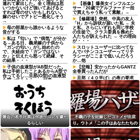
連れて家出した。全く理由は思
【画像】爆美女インフルエン
いつかないけど強いてあげると
サー「20歳でアルファード一括
すれば母のせいかもしれない。
で買えちゃう私って素敵」→
嫁のせいでアトピー悪化しそう
【修羅場】突然、中高の友人
→
「H」から訴状が届いた私 → 夫
母の部屋から誰かいるような
と私、さらにいずれも同じ学校
音がする
の生徒で、クラス委員を務めた
人たちが訴えられた → その理由
私は『匂い』で “病気” が分か
が・・・
る→ある日、義弟嫁の子供から
「ガンの匂い」がし始めたの
スロットユーザーに比べてな
で、夫経由で「ガンではない
んでパチンコユーザーってリテ
か」と伝えたら怒って絶縁、そ
ラシーがここまで低いんだろう
の結果・・・
か…他
子供の血液型がAB型だった。
【悲報】安かったからGANTZ
私は手術したことあるからA型で
全巻買ったんだが
合ってるし…旦那(O型)の血液型
旦那（４０半ば）の夜の要求
を調べてみよう」→ 結果・・・
に応えるのがしんどくなってき
【悲報】 ヒコロヒー コンビニ
て、そっちだけダメになってく
で割引おにぎりは〝絶対買わな
れたらと思ってジャンクフード
い〟理由で炎上ｗｗｗ
や甘菓子を食わせ続けた。→１
年半で予想外の結果に・・・
【画像】こんな感じのクルマ
で車中泊旅したいよな？？？
『ONE PIECE』【驚愕】元王
下七武海の「ミホーク」とんで
【画像】俺たちの姫本田望
もない事が判明するｗｗｗｗ
最近の若手社員は何故かコレを嫌が
不義の子を妊娠したコトメが出戻
結、久しぶりに画像を投稿した
「ミホーク」←これ…もしかし
結果→やっぱりワイらの姫だっ
るらしい
り。ウトメ「この子はあなたたちの
て…
たw w w w w w w w w w
子として育てて」旦那「ありがと
仕事終わりのコンビニでレジ
寺田心、週6ジム通いで体重
順番待ち中に老害ジジイが堂々
う」私「勝手に決めないで！」→修
62kg→82kgに 110kgのベンチ
の横入り！「次の方どうぞ」の