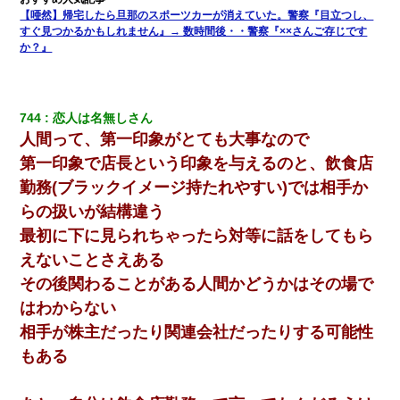
【唖然】帰宅したら旦那のスポーツカーが消えていた。警察『目立つし、
すぐ見つかるかもしれません』→ 数時間後・・警察『××さんご存じです
彼氏家「うちは墨入れるのが伝統だから。お前も彫れ」 → 結果…
か？』
医者「糖尿病で余命1年です」 ワイ「知らんわｗどうせ死ぬなら
食べる量増やすわｗ」→結果ｗｗｗｗｗ
744
恋人は名無しさん
人間って、第一印象がとても大事なので
32歳ワイ、34歳の可愛い女と付き合うも現実を知ってしまい無事
死亡・・・
第一印象で店長という印象を与えるのと、飲食店
勤務(ブラックイメージ持たれやすい)では相手か
ワイアラサー主婦、昨晩久しぶりに夫と致した結果ｗｗｗｗｗ
らの扱いが結構違う
最初に下に見られちゃったら対等に話をしてもら
【画像】女の子「お母さん！！私ようやくファッションモデルに
えないことさえある
選ばれたの！絶対見に来てね！」→悲しい結果がこれ・・・
その後関わることがある人間かどうかはその場で
はわからない
近所のお寺に住み込みで手伝いしてる知的障害のオッサンがい
た。ある日、オッサンが火かき棒を持って顔を真っ赤にしながら
相手が株主だったり関連会社だったりする可能性
走り回っていて…
もある
見合いにて。嫁「はじめまして」俺「失礼ですが○○さんご本人で
すか？」