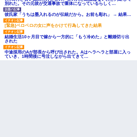
別れた。その元彼が交通事故で重体になっているらしく…
彼氏家「うちは墨入れるのが伝統だから。お前も彫れ」 → 結果…
[緊急]ベロベロの女に声をかけて行為してきた結果
結婚生活10ヶ月目で嫁から一方的に「もう冷めた」と離婚切り出
された
中途採用のAが部長から呼び出された。Aはヘラヘラと部屋に入っ
ていき、1時間後に号泣しながら出てきて…