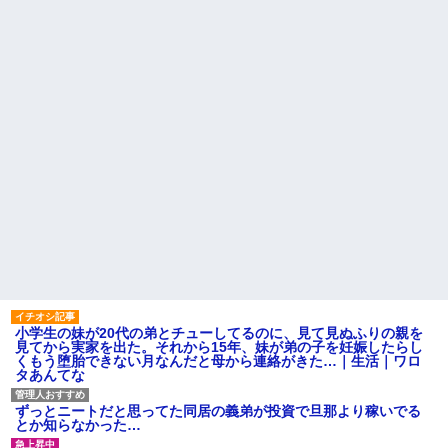
こども園から孫が怪我した迎
が、旦那と離婚したくてでっち
えにと連絡あり。石をどかして
上げのDV証拠を...
ミミズ集め足の上に石を落とし
今、俺は不倫している。関係
たそうな
が始まりもう5年が経つがその不
隣に住んでる義弟嫁が私に張
倫相手のスマホを見てしまい...
り合いたがる。「海外どこ行っ
マクドでギャルママ軍団がガ
た？」と聞いては私が行ってな
キを放って動物園。ワシ「自分
いところへ行き「幼稚園どこに
らのママにもっと遊んで欲しい
入れる？習い事は？」と根掘り
やんな？」ガキ「遊んでほし
葉掘り
い」ワシ「魔法の言葉があるよ...
私の地元は治安が悪く、弱い
ハードオフに売っていた4万
ものいじめや犯罪を楽しみなが
4000円のフィギュアがヤバすぎ
ら行うことが陽キャの条件だっ
るｗｗｗｗｗｗ「こんな高い
た
の？ｗｗ」「逆に超安い」
主な税金の成り立ちを調べて
私「ちょっと、人の家の金庫
みたよ
触らないでよ！」キチママ『そ
こに金庫があったから、開けて
みようとしただけ☆』義兄「泥
は出てけ！二度と来るな！」結
果・・・
私「初めて飲む味だけどなん
小学生の妹が20代の弟とチューしてるのに、見て見ぬふりの親を
のお茶？」彼「ちっ！」私「」
見てから実家を出た。それから15年、妹が弟の子を妊娠したらし
くもう堕胎できない月なんだと母から連絡がきた…｜生活｜ワロ
【GIF】JSのカンチョーワロ
タあんてな
タ
後続車にクラクションを鳴ら
され彼氏が逆切れ。「何クラク
ずっとニートだと思ってた同居の義弟が投資で旦那より稼いでる
ション鳴らしてんだ！降りてこ
とか知らなかった…
いよ！」と怒鳴りだし...