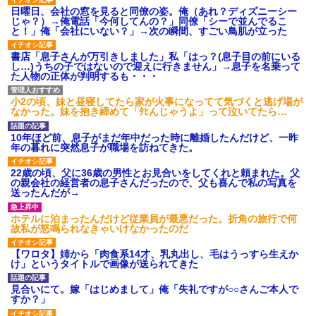
日曜日、会社の窓を見ると同僚の姿。俺（あれ？ディズニーシー
じゃ？）→俺電話「今何してんの？」同僚「シーで並んでるこ
と！」俺「会社にいない？」→次の瞬間、すごい鳥肌が立った
書店「息子さんが万引きしました」私「はっ？(息子目の前にいる
し…)うちの子ではないので迎えに行きません」→息子を名乗って
た人物の正体が判明するも・・・
小2の頃、妹と昼寝してたら家が火事になってて気づくと逃げ場が
なかった。妹を抱き締めて「ﾀﾋんじゃうよ」って泣いてたら…
10年ほど前、息子がまだ年中だった時に離婚したんだけど、一昨
年の暮れに突然息子が職場を訪ねてきた。
22歳の頃、父に36歳の男性とお見合いをしてくれと頼まれた。父
の親会社の経営者の息子さんだったので、父も喜んで私の写真を
送ったんだが→
ホテルに泊まったんだけど従業員が最悪だった。折角の旅行で何
故私が怒鳴られなきゃいけなかったのだ
【ワロタ】姉から「肉食系14才、乳丸出し、毛はうっすら生えか
け」というタイトルで画像が送られてきた
見合いにて。嫁「はじめまして」俺「失礼ですが○○さんご本人で
すか？」