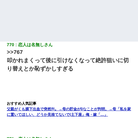
770
恋人は名無しさん
>>767
叩かれまくって後に引けなくなって絶許狙いに切
り替えとか恥ずかしすぎる
父親がくも膜下出血で突然ﾀﾋ。→母の貯金が0なことが判明。→母「私を家
に置いてほしい、どうか見捨てないで(土下座」俺・嫁「…」