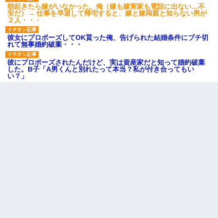
朝起きたら嫁がいなかった。俺（嫁も嫁実家も電話に出ない…不
安だ）→ 仕事を早退して帰宅すると、嫁と嫁両親と知らない男が
２人・・・
彼女にプロポーズしてOK貰った俺、告げられた結婚条件にブチ切
れて無事婚約破棄・・・
彼にプロポーズされたんだけど、実は資産家だと知って婚約破棄
した。B子「A男くんと別れたって本当？私が付き合ってもい
い？」