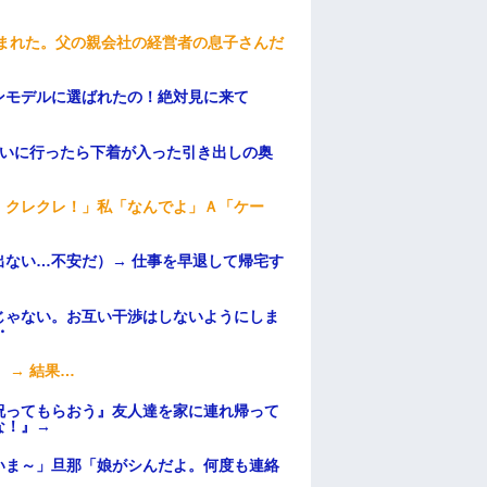
頼まれた。父の親会社の経営者の息子さんだ
ンモデルに選ばれたの！絶対見に来て
伝いに行ったら下着が入った引き出しの奥
！クレクレ！」私「なんでよ」Ａ「ケー
ない…不安だ）→ 仕事を早退して帰宅す
じゃない。お互い干渉はしないようにしま
・
 → 結果…
祝ってもらおう』友人達を家に連れ帰って
な！』→
いま～」旦那「娘がシんだよ。何度も連絡