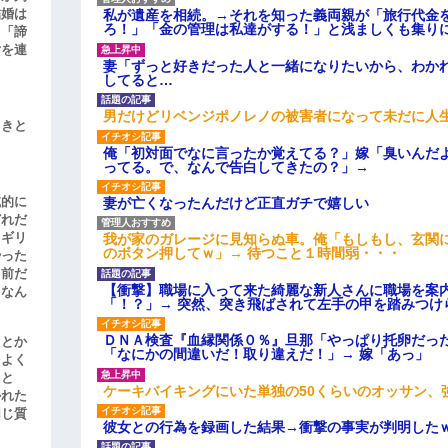
結婚は
私が遺産を相続。→それを知った義両親が「旅行代金
ろ！」「金の管理は私達がする！」と浅ましくも集り
、「諦
女を連
妻「ずっと好きだった人と一緒になりたいから、わか
してると…
男だけどリベンジポノレノの被害者になって未だに人
引きと
俺「初対面でなに言ったか覚えてる？」嫁「臭いんだ
ってる。で、なんで告白してきたの？」→
滅的に
妻が亡くなったんだけど正直ガチで嬉しい
どれだ
リギリ
我が家のガレージに見知らぬ車。俺「もしもし、玄関に
のボタン押してｗ」→ 待つこと１時間弱・・・
やった
名前だ
【衝撃】職場に入って来た綺麗な新人さんに職場を案内
、なん
「！？」→ 突然、突き飛ばされて左手の甲を踏みつけ
ＤＮＡ検査『血縁関係０％』旦那「やっぱり托卵だっ
」とか
「なにかの間違いだ！取り違えだ！」→ 嫁「あっ」
をよく
たと
ケーキバイキングにいた単独の50くらいのオッサン、
かれた
同じ質
彼女との行為を録画した結果→衝撃の事実が判明した