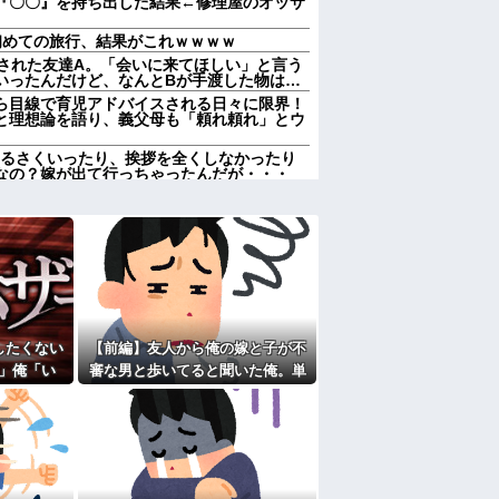
『〇〇』を持ち出した結果←修理屋のオッサ
初めての旅行、結果がこれｗｗｗｗ
告された友達A。「会いに来てほしい」と言う
いったんだけど、なんとBが手渡した物は…
ら目線で育児アドバイスされる日々に限界！
と理想論を語り、義父母も「頼れ頼れ」とウ
うるさくいったり、挨拶を全くしなかったり
なの？嫁が出て行っちゃったんだが・・・
メリットがあるの」「そんなに大変なら育児
気に取られて離婚を言い渡された
言われたことが衝撃だった
十九日←いらねぇだろ
の日遊びにおいでコール」が入る。今年は私
のを断ったのだが…
子、自分をグーパンしまくる
の鍵を、私が無くしたと思っていたら…
したくない
【前編】友人から俺の嫁と子が不
歴だしパラサイトだし夫婦揃って太ってる
」俺「い
審な男と歩いてると聞いた俺。単
ース飲みた～い」何かあるとすぐ「親に言い
？」→納得
身赴任先から興信所に相談した結
果
たよ