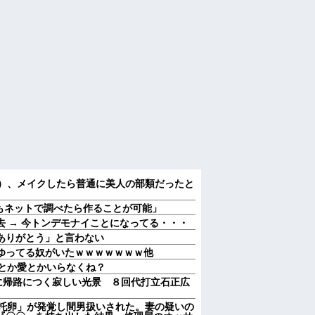
6）、メイクしたら普通に美人の部類だったと
人でもネットで調べたら作ることが可能」
 → 今トンデモナイことになってる・・・
ありがとう」と言わない
てゆってる奴がいたｗｗｗｗｗｗｗ他
恋とか愛とかいらなくね？
に帰路につく寂しい光景 ８回代打立石正広
「托卵」が発覚し間男扱いされた。妻の疑いの