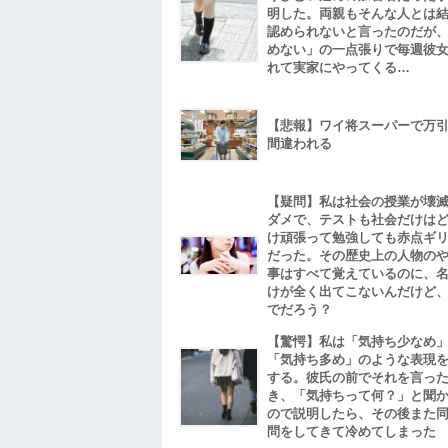
明した。両親もそんな人とは
認められないと言ったのだが
めない」の一点張りで毎週彼
れて実家にやってくる…
【悲報】ワイ将スーパーで万
間違われる
【疑問】私は社会の授業が壊
ダメで、テストも社会だけは
け頑張って勉強しても赤点ギ
だった。その歴史上の人物の
事はすべて覚えているのに、
けが全く出てこないんだけど
でだろう？
【驚愕】私は「気持ち少なめ
「気持ち多め」のような表現
する。彼氏の前でそれを言っ
き、「気持ちって何？」と聞
ので説明したら、その後また
問をしてきて冷めてしまった