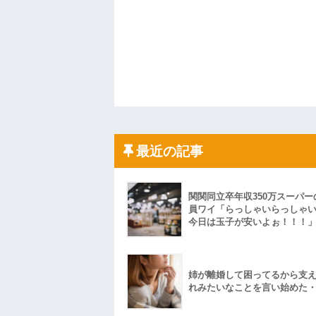
最近の記事
関関同立卒年収350万スーパー
員ワイ「らっしゃいらっしゃ
今日は玉子が安いよぉ！！！
姉が離婚して困ってるから支
れみたいなことを言い始めた