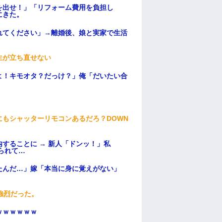
を出せ！」「リフォーム費用を負担し
にきた。
れてください」→離婚後、娘と実家で生活
生が立ち直せない
よ！キモオタ？だっけ？」俺「だいたい合
もシャッターリモコンあるだろ？DOWN
することに → 新人「ドンッ！」私
られて…
たんだ…」嫁「本当に身に覚えがない」
強烈だった。
ｗｗｗｗｗｗ