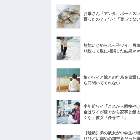
お母さん「アンタ、ボーナス
貰ったの？」ワイ「貰ってな
無能いじめられっ子ワイ、勇
り絞って親に相談した結果ｗ
娘がワイと嫁との行為を目撃
ら口聞いてくれない
半年前ワイ「これから同棲や
金はワイが稼ぐから家事と飯
くな」彼女「任せて！」
【唖然】弟の彼女が中学生の
りひどい虐めの加害者だった