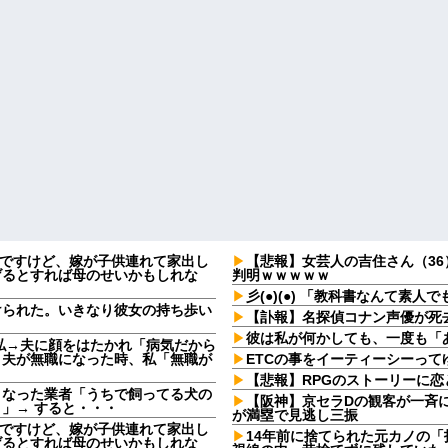
なんですけど、嫁が子供連れて家出し
【悲報】女芸人の吉住さん（3
げるとすれば母のせいかもしれな
判明ｗｗｗｗｗ
彡(●)(●) 「教科書なんて素
けられた。いきなり彼女の持ち歩い
【訃報】名探偵コナン声優が死去
彼は私が何かしても、一度も「
私→夫に顔をはたかれ「病気だから
」夫が無職になった時、私「無職が
ETCの事をイーティーシーっ
【悲報】RPGのストーリーに
となった業者「うちで飼ってる犬の
【阪神】京セラDの観客が一斉
」→ すると・・・
が満塁で見逃し三振
なんですけど、嫁が子供連れて家出し
14年前に捨てられた元カノの
げるとすれば母のせいかもしれな