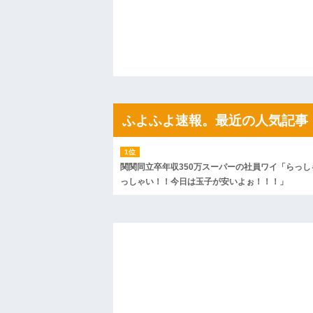
ので彼女の好きなもの沢山もっていったんだ
ハードオフに売っていた4万4000円のフ
「こんな高いの？ｗｗ」「逆に超安い」
私「ちょっと、人の家の金庫触らないで
たから、開けてみようとしただけ☆』義兄
果・・・
私「初めて飲む味だけどなんのお茶？」
【GIF】JSのカンチョーワロタ
後続車にクラクションを鳴らされ彼氏が
んだ！降りてこいよ！」と怒鳴りだし...
ふよふよ速報。最近の人気記事
【衝撃】報酬100万円超の治験募集がこち
【ネット騒然】惨殺されたタワマン頂き
ｗｗｗｗｗｗｗｗｗｗ
【愕然】白のクラウン俺氏、高速道路左
関関同立卒年収350万スーパーの社員ワイ「らっし
wwwwwwwwwwww
っしゃい！！今日は玉子が安いよぉ！！！」
百年の恋12-899 食べた量を張り合って
【悲報】佐藤輝明・・・２軍でも盛大に
れ