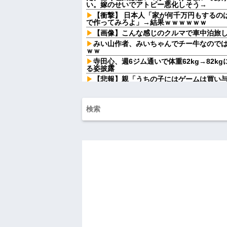
い。嫁のせいでアトピー悪化しそう→
【衝撃】 日本人「家が何千万円もするの
で作ってみろよ」→結果ｗｗｗｗｗｗ
【画像】こんな感じのクルマで車中泊旅
みい山作者、みいちゃんでチー牛なので
ｗｗ
寺田心、週6ジム通いで体重62kg→82kg
る姿披露
【悲報】親「うちの子にはゲームは買い
ｗｗｗ
ハンターハンターにわか「何でも切れる刀は
夫「嫁がメシマズで困ってるんだよ。毎
に行く！」夫「いや、そんな事しなくてい
ご...
釣りに行く息子がご飯全部おにぎりにし
ドソープの匂いがする
私「私と結婚して幸せ？」旦那「お前も
られず、後日まさかの展開に…
森三中体型な先輩嫁さんが数年後、深キ
後の彼女の行動が意外すぎて…
先生から電話があったんだけど、「～と
言ってたのが耳に残ってしまった
同僚「今日も電話貸して」私「毎回は困
同僚の言い分が理解できなくて…
もう先が長くないと20代で宣告された友