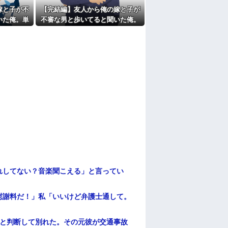
嫁と子が不
【完結編】友人から俺の嫁と子が
いた俺。単
不審な男と歩いてると聞いた俺。
相談した結
単身赴任先から興信所に相談した
結果
れしてない？音楽聞こえる」と言ってい
慰謝料だ！」私「いいけど弁護士通して。
わと判断して別れた。その元彼が交通事故