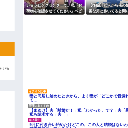
けど、なんとBが手渡した物は…
ショッピングセンターで。私「お
【後編】友人から俺の
ィギュアがヤバすぎるｗｗｗｗｗｗ
荷物を確認させてください」ベビ
審な男と歩いてると聞
よ！」キチママ『そこに金庫があっ
ーカーママ「泥棒扱いする
身赴任先から興信所に
「泥は出てけ！二度と来るな！」結
気！？」→ゲートが鳴った理由を
果
調べた結果…
彼「ちっ！」私「」
逆切れ。「何クラクション鳴らして
らｗｗｗｗｗ(※画像あり)
女子のこの動画、すげえええええｗ
車線を制限速度で走った結果
ゃいら
くる
やらかす←あまり悲しませないでく
妻と同居し始めたときから、よく妻が「どこかで音漏
て…
【まぬけ】夫「離婚だ！」私「わかった。で？」夫「
私も請求する」夫「」
9月に付き合い始めたけどこの、この人と結婚はない