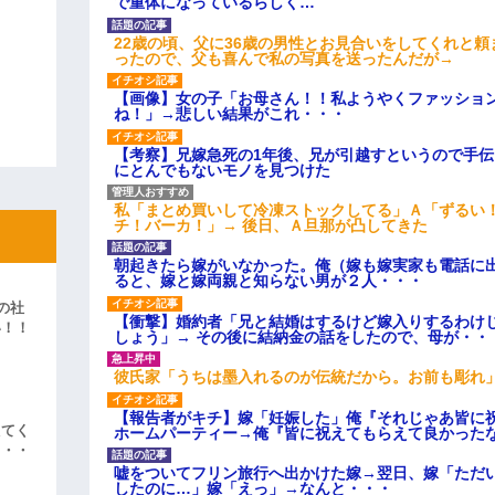
で重体になっているらしく…
22歳の頃、父に36歳の男性とお見合いをしてくれと
ったので、父も喜んで私の写真を送ったんだが→
【画像】女の子「お母さん！！私ようやくファッショ
ね！」→悲しい結果がこれ・・・
【考察】兄嫁急死の1年後、兄が引越すというので手
にとんでもないモノを見つけた
私「まとめ買いして冷凍ストックしてる」Ａ「ずるい
チ！バーカ！」→ 後日、Ａ旦那が凸してきた
朝起きたら嫁がいなかった。俺（嫁も嫁実家も電話に出
ると、嫁と嫁両親と知らない男が２人・・・
の社
【衝撃】婚約者「兄と結婚はするけど嫁入りするわけ
い！！
しょう」→ その後に結納金の話をしたので、母が・・
」
彼氏家「うちは墨入れるのが伝統だから。お前も彫れ」
【報告者がキチ】嫁「妊娠した」俺『それじゃあ皆に
えてく
ホームパーティー→俺『皆に祝えてもらえて良かった
・・・
嘘をついてフリン旅行へ出かけた嫁→翌日、嫁「ただ
したのに…」嫁「えっ」→なんと・・・