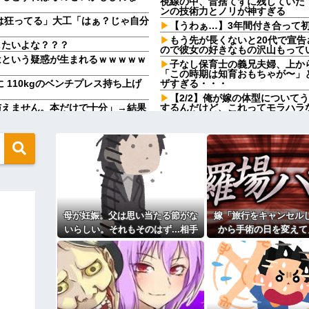
視線の中、昔捨てずに残していた
ンの技術力とノリが神すぎる
は狂ってる」大工「はぁ？じゃ自分
【うわぁ…】3年間付き合って
もう先が長くないと20代で宣
したいよな？？？
ので彼女の好きなもの沢山もって
はという疑惑が生まれるｗｗｗｗｗ
子なし保育士の義兄夫婦、上か
「この時期は知育おもちゃが〜」
に 110kgのベンチプレス持ち上げ
ザすぎる・・・
【2/2】俺が嫁の体型について
与えません。本だけで十分」→結果
するんだけど、これってモラハラ
「お食い初めなんて俺になんの
具現化できない(ﾆﾁｯ」←これ
やめれば？」冗談で言ったのに本
日つれーわｗ」義両親「なに！食べ
彼女と結婚の話をしていた時に
いからｗ」→ある日、私の作った
【疑問】葬式←まぁわかる 四
毎年母の日の前に義母から「母
てくれた。わずかにビオレ薬用ハン
が寝込んでいて忙しいので、行く
【闇】『強度行動障害』の女の
そう思うだろ？」→その返事が忘れ
祖母が農具をしまっている倉庫
母が妊娠。父は思い当たる節がな
嫁「旅行をキャンセル
ョン以上の美人に変身してた。その
幼稚な義弟夫婦が大嫌い。低学
いらしい。それもそのはず...相手
から手術の日を変えて
し。義母にベタベタ甘えて「ジュ
は中1の...
や、それおかしくない
つけてやる！」
か～」「～とか考えて～」と何度も
できず…
主な税金の成り立ちを調べてみ
るよ」→断った途端に逆ギレされた
達A。「会いに来てほしい」と言う