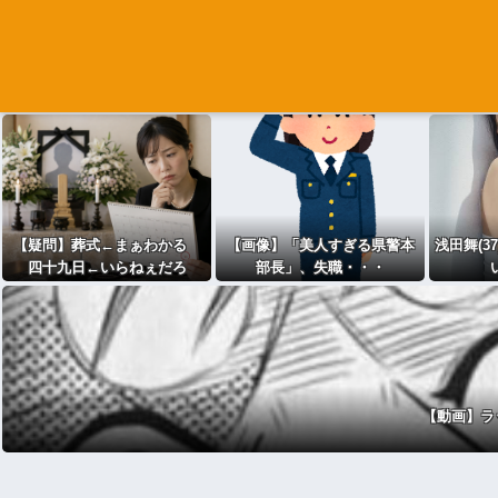
【疑問】葬式←まぁわかる
【画像】「美人すぎる県警本
浅田舞(3
四十九日←いらねぇだろ
部長」、失職・・・
【動画】ラ