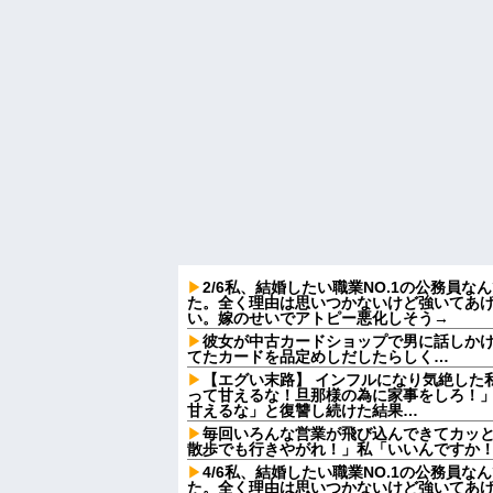
2/6私、結婚したい職業NO.1の公務員
た。全く理由は思いつかないけど強いてあ
い。嫁のせいでアトピー悪化しそう→
彼女が中古カードショップで男に話しか
てたカードを品定めしだしたらしく…
【エグい末路】 インフルになり気絶した
って甘えるな！旦那様の為に家事をしろ！
甘えるな」と復讐し続けた結果…
毎回いろんな営業が飛び込んできてカッ
散歩でも行きやがれ！」私「いいんですか！
4/6私、結婚したい職業NO.1の公務員
た。全く理由は思いつかないけど強いてあ