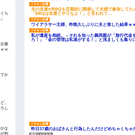
夫の友達がBBQを定期的に開催して夫婦で参加してた
「BBQは友達とやりなよ！」と言われて…
いくら
い」
ワイアラサー主婦、昨晩久しぶりに夫と致した結果ｗ
私が遺産を相続。→それを知った義両親が「旅行代金
ろ！」「金の管理は私達がする！」と浅ましくも集り
気を振
ｗｗｗ
してか
けど、
よろし
頃かな
昨日37歳のおばさんと行為したんだけどめちゃくちゃ
事が判