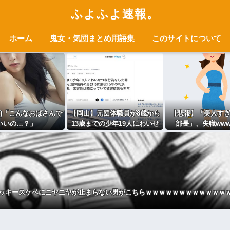
ふよふよ速報。
ホーム
鬼女・気団まとめ用語集
このサイトについて
7)「こんなおばさんで
【岡山】元団体職員が8歳から
【悲報】「美人す
いいの…？」
13歳までの少年19人にわいせ
部長」、失職www
つ行為→懲役15年の判決
ッキースケベにニヤニヤが止まらない男がこちらｗｗｗｗｗｗｗｗｗｗｗｗ