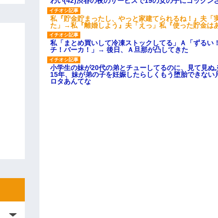
わい(42)渋谷の夜のサービスで19の女の子にゴック
私『貯金貯まったし、やっと家建てられるね！』夫「
た」→私『離婚しよう』夫「えっ」私『使った貯金は
私「まとめ買いして冷凍ストックしてる」Ａ「ずるい
チ！バーカ！」→ 後日、Ａ旦那が凸してきた
小学生の妹が20代の弟とチューしてるのに、見て見ぬ
15年、妹が弟の子を妊娠したらしくもう堕胎できない
ロタあんてな