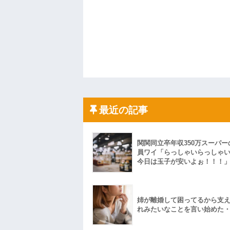
最近の記事
関関同立卒年収350万スーパー
員ワイ「らっしゃいらっしゃ
今日は玉子が安いよぉ！！！
姉が離婚して困ってるから支
れみたいなことを言い始めた