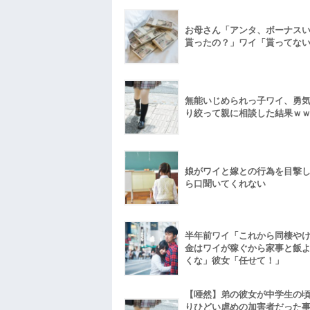
お母さん「アンタ、ボーナス
貰ったの？」ワイ「貰ってな
無能いじめられっ子ワイ、勇
り絞って親に相談した結果ｗ
娘がワイと嫁との行為を目撃
ら口聞いてくれない
半年前ワイ「これから同棲や
金はワイが稼ぐから家事と飯
くな」彼女「任せて！」
【唖然】弟の彼女が中学生の
りひどい虐めの加害者だった