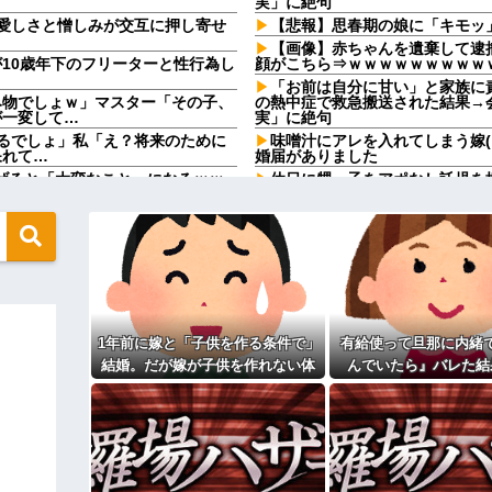
実」に絶句
愛しさと憎しみが交互に押し寄せ
【悲報】思春期の娘に「キモッ
【画像】赤ちゃんを遺棄して逮捕
10歳年下のフリーターと性行為し
顔がこちら⇒ｗｗｗｗｗｗｗｗｗ
「お前は自分に甘い」と家族に
み物でしょｗ」マスター「その子、
の熱中症で救急搬送された結果→
が一変して…
実」に絶句
るでしょ」私「え？将来のために
味噌汁にアレを入れてしまう嫁
呆れて…
婚届がありました
上げると「大変なこと」になるｗｗ
休日に甥っ子をアポなし託児を
てw」と言うので『Gガンダム』
病を発症して家で大暴れｗｗ
に通ってたんだが、体力ないヤツは
なかった→あるイジっ子が自...
「今思えばなんであんなに夢中
てしまう
映画デートの予定をドタキャン
て、これはダメだと思って別れた
なってしまっているという事実←こ
【画像】思わず保存したくなる
ｗｗｗ
ネ！」→政府「減税」敵「減税すん
【修羅場】不妊と判明した夫、
1年前に嫁と「子供を作る条件で」
有給使って旦那に内緒
果ｗｗｗｗ
ッ刺さりまくりと話題にw w w
結婚。だが嫁が子供を作れない体
んでいたら』バレた結
33歳くらいから太ったせいか
なった
だと知ったので離婚へ。
る
相手がどんなパイプ持っている
た。俺「一体何があったんだ？」嫁
高校３年生の女です。家が嫌い
す
ィギュアがヤバすぎるｗｗｗｗｗｗ
旦那の祖父が亡くなった。私「
「余計な出費すんな。そんなもん