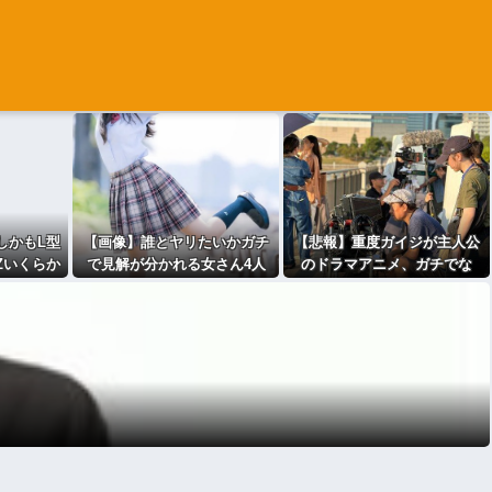
。しかもL型
【画像】誰とヤリたいかガチ
【悲報】重度ガイジが主人公
Zいくらか
で見解が分かれる女さん4人
のドラマアニメ、ガチでな
86189]
衆、発見されるｗｗｗｗｗｗ
い・・・・・・・・・
ｗ