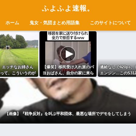
ふよふよ速報。
ホーム
鬼女・気団まとめ用語集
このサイトについて
】エッチなお姉さん
【爆笑】移民受け入れ派のパ
過給なしで420ps
って、こういうのが
ヨおばさん、自分の家に来ら
エンジン…このS31
なんでしょ…？」
れたら全力で拒否るｗｗｗｗ
かってるんだ… [4221
ｗｗｗｗｗｗ
【画像】『戦争反対』を叫ぶ平和団体、最悪な場所でデモをしてしまう