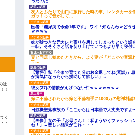
ったのだ
友人とふたりで山口に旅行した時の事。レンタカーを
ガッ！って音がして…
医者「糖尿病で余命1年です」 ワイ「知らんわｗどう
ｗｗｗｗ
妹が嘘つきな元カレと寄りを戻してしまったという話
一転。そそくさと話を切り上げていつもより早く寝付
妻と同居し始めたときから、よく妻が「どこかで音漏
て…
【驚愕】私「今まで育てた分のお金返してね(冗談)」息
が病気になったから援助して欲しい」→
の社
彼女(37)の情欲がえげつない件ｗｗｗｗｗｗｗ
い！！
」
嫁に不倫されたから嫁と不倫相手に1000万の慰謝料請
日航機墜落事故の「ここからは日本語で大丈夫ですよ
えてく
【画像】女の子「お母さん！！私ようやくファッショ
・・・
ね！」→悲しい結果がこれ・・・