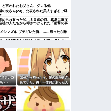
」と言われたお父さん、グレる他
の女さん(23)、公表された美人すぎるご尊
ｗ
責められ育った私…３０歳の時、真夏に重度
会社の人たちから叩きつけられた「衝撃の事
(メシマズ)にブチギレた俺。……帰ったら離
押し付けてきた兄嫁！「テレビでも見せとい
を一気見させた結果……甥っ子が重度の中二
になったんやろ…」と思うコンテンツ
されて、見てない映画のチケ代を奢らされ
よ
「笑える画像・最高な画像」貼っていけｗｗ
前妻の娘に「実の子じゃない！」と訴えた結
で『男と遊
出張から帰ったら、嫁の顔が青ざ
果・・・
めていた。俺「一体何があったん
加齢で＊が緩んだのかチョビッと漏れるように
だ？」嫁「…」→子供たちに話を
かも知れないのに…
聞くと…
すぎて家を出て現在養護施設で暮らしていま
エプロン持って行った方がいいよね」旦那
買うなら今後一切金を出さねぇぞ」私「え