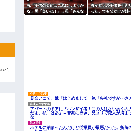
よ！」キチママ『そこに金庫があっ
っ…」
「泥は出てけ！二度と来るな！」結
私「子供の名前はこれにしようか
母が友人の子供を引き
主な税金の成り立ちを調べてみ
な」母「良いね！」→母「みんな
った。でも父だけが姉
彼「ちっ！」私「」
聞いて！ヒントは花の名前よ！」
要求ばかり押し付け
→勝手に発表されて腹が立ち…
逆切れ。「何クラクション鳴らして
らｗｗｗｗｗ(※画像あり)
女子のこの動画、すげえええええｗ
車線を制限速度で走った結果
くる
やらかす←あまり悲しませないでく
ゃいら
見合いにて。嫁「はじめまして」俺「失礼ですが○○さ
アパートのドアに『ハンザイ者！この人はさいあくの
だよ」私「はあ」→警察に行き、見回りで犯人が捕ま
な
ホテルに泊まったんだけど従業員が最悪だった。折角