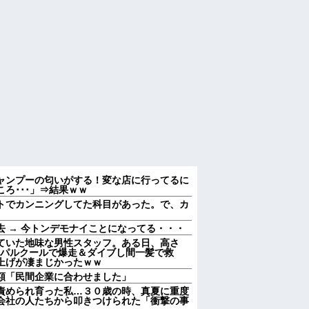
ャンプーの匂いがする！変な店に行ってるに
ろ･･･」⇒結果ｗｗ
トでカンニングしてた科目があった。で、カ
 → 今トンデモナイことになってる・・・
ていた地味な男性スタッフ。ある日、高さ
をパルクールで爆走＆ダイブし間一髪で救
上げが凄まじかったｗｗ
額「民間企業に合わせました」
責められ育った私…３０歳の時、真夏に重度
会社の人たちから叩きつけられた「衝撃の事