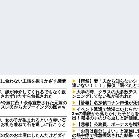
屈に合わない主張を振りかざす感情
【愕然】妻「夫から知らないシ
・
違いない！！！」探偵「調べたとこ
が、嫁が仲介してくれるでもなく親
大学の時、クラスの大多数テス
もされずひたすら無視された
ンニングしてない私が笑われた
2)が今嫁に凸！余命宣告された元嫁の
【訃報】名探偵コナン声優が死去
、スレ民から大ブーイングの嵐ｗｗ
イベント派遣で陰湿にいじられ
3mの階段から落ちかけた子ども
出！職場の手のひら返しと評価爆
時、女の子が生まれるという赤い石
てお礼も兼ねて石を返しに行こうと
【悲報】公務員、ボーナスを増
「お前は自分に甘い」と家族に
家の父のお土産にしたんだけどダイ
の熱中症で救急搬送された結果→