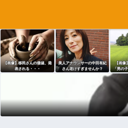
【画像】移民さんの価値、発
美人アナウンサーの中田有紀
【画像
表される・・・
さん老けすぎませんか？
「男の子
好き