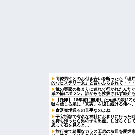
同僚男性とのお付き合いを断ったら「理
的なヒステリー女」と言いふらされて・・
嫁の実家の集まりに連れて行かれたんだ
戚の輪にポツン。誰からも挨拶されず紹介
【托卵】 18年前に離婚した元嫁の娘(2
嘘を信じる娘に「真実」を隠し続ける俺へ
食器売場通るの苦手なのよね
子宝祈願で有名な神社にお参りに行った
を持ち帰ったら男の子を出産。しばらくし
思って石を見ると…
旅行先で綺麗なガラス工房の灰皿を愛煙