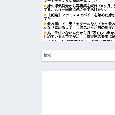
ソーでそっくりな商品を見つけた
嫁の浮気発覚から再構築を続けて8ヶ月、
てる。もう一回俺に恋させてあげたい。
【前編】ファミレスでバイトを始めた嫁が
てた
飲み屋にて。男「カクテルなんて女の飲
かなり飲めるよ？」→強気だった男の態度
姑「子供いないんだから月2万くらい出せ
貯めているんですが…」→義実家の要求に
【うわぁ】 都営団地住み、年収10万円
ｗｗｗｗｗ
【復讐】 ある職業の人材を育成する高校
イジメられて全寮制だから逃げ出すこともでき
AIさん、ドラクエ6を理想的にアニメ化し
ダイアンのじゃない方がユースケさんに
れ
政府「増税」敵「増税すんな！増税メガ
な！社会保障どうなる！」
【画像】令和最新版の剛力彩芽、ワイらにブ
w w w w w w w w w w
【動画】手術中に熊本地震直撃やばすぎ
出張から帰ったら、嫁の顔が青ざめてい
「…」→子供たちに話を聞くと…
ハードオフに売っていた4万4000円のフ
「こんな高いの？ｗｗ」「逆に超安い」