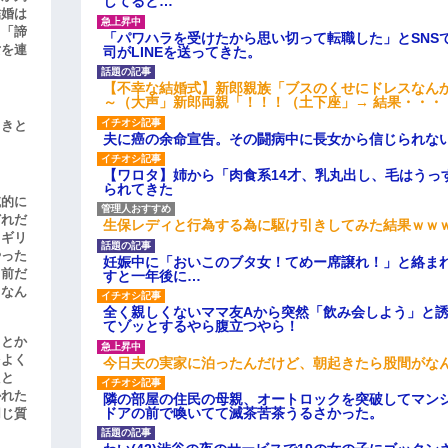
してると…
結婚は
、「諦
「パワハラを受けたから思い切って転職した」とSNS
女を連
司がLINEを送ってきた。
【不幸な結婚式】新郎親族「ブスのくせにドレスなん
～（大声」新郎両親「！！！（土下座」→ 結果・・・
引きと
夫に癌の余命宣告。その闘病中に長女から信じられな
【ワロタ】姉から「肉食系14才、乳丸出し、毛はうっ
られてきた
滅的に
どれだ
生保レディと行為する為に駆け引きしてみた結果ｗｗ
リギリ
やった
妊娠中に「おいこのブタ女！てめー席譲れ！」と絡ま
名前だ
すと一年後に…
、なん
全く親しくないママ友Aから突然「飲み会しよう」と
てゾッとするやら腹立つやら！
」とか
をよく
今日夫の実家に泊ったんだけど、朝起きたら股間がな
たと
かれた
隣の部屋の住民の母親、オートロックを突破してマン
ドアの前で喚いてて滅茶苦茶うるさかった。
同じ質