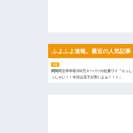
私「ちょっと、人の家の金庫触らないで
たから、開けてみようとしただけ☆』義兄
果・・・
私「初めて飲む味だけどなんのお茶？」
【GIF】JSのカンチョーワロタ
後続車にクラクションを鳴らされ彼氏が
んだ！降りてこいよ！」と怒鳴りだし...
【衝撃】報酬100万円超の治験募集がこち
【ネット騒然】惨殺されたタワマン頂き
ｗｗｗｗｗｗｗｗｗｗ
ふよふよ速報。最近の人気記事
【愕然】白のクラウン俺氏、高速道路左
wwwwwwwwwwww
百年の恋12-899 食べた量を張り合って
【悲報】佐藤輝明・・・２軍でも盛大に
関関同立卒年収350万スーパーの社員ワイ「らっし
れ
っしゃい！！今日は玉子が安いよぉ！！！」