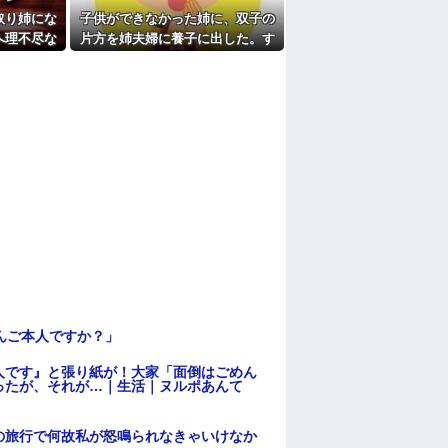
取り姉にな
子供ができなかった姉に、双子の
たよ
へ理不尽な
片方を姉夫婦に養子に出した。す
ていて…
ると、養子に出した子がすごく礼
儀正しくてビックリ
んご本人ですか？」
人です』と張り紙が！大家「面倒はごめん
ったが、それが…｜生活｜ヌルポあんて
の旅行で何故私が怒鳴られなきゃいけなか