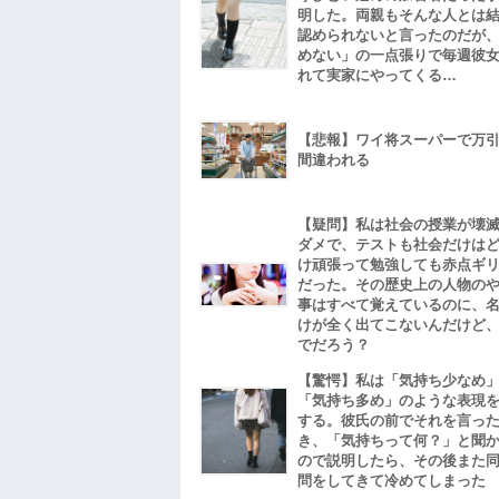
明した。両親もそんな人とは
認められないと言ったのだが
めない」の一点張りで毎週彼
れて実家にやってくる…
【悲報】ワイ将スーパーで万
間違われる
【疑問】私は社会の授業が壊
ダメで、テストも社会だけは
け頑張って勉強しても赤点ギ
だった。その歴史上の人物の
事はすべて覚えているのに、
けが全く出てこないんだけど
でだろう？
【驚愕】私は「気持ち少なめ
「気持ち多め」のような表現
する。彼氏の前でそれを言っ
き、「気持ちって何？」と聞
ので説明したら、その後また
問をしてきて冷めてしまった