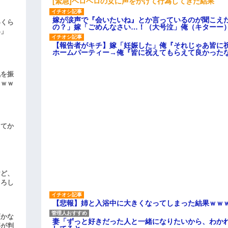
[緊急]ベロベロの女に声をかけて行為してきた結果
嫁が涙声で『会いたいね』とか言っているのが聞こえ
いくら
の？」嫁「ごめんなさい…！（大号泣」俺（キターー
い」
【報告者がキチ】嫁「妊娠した」俺『それじゃあ皆に
ホームパーティー→俺『皆に祝えてもらえて良かった
気を振
ｗｗｗ
してか
けど、
よろし
【悲報】姉と入浴中に大きくなってしまった結果ｗｗ
頃かな
妻「ずっと好きだった人と一緒になりたいから、わか
事が判