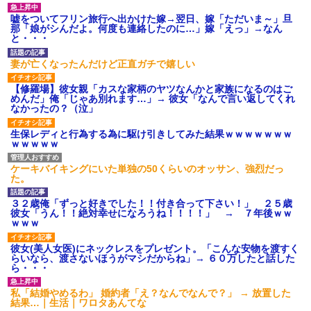
いよ！」と怒鳴りだし...
【衝撃】報酬100万円超の治験
嘘をついてフリン旅行へ出かけた嫁→翌日、嫁「ただいま～」旦
募集がこちらｗｗｗｗｗ(※画像
那「娘がシんだよ。何度も連絡したのに…」嫁「えっ」→なん
あり)
と・・・
【ネット騒然】惨殺されたタ
ワマン頂き女子のこの動画、す
妻が亡くなったんだけど正直ガチで嬉しい
げえええええｗｗｗｗｗｗｗｗ
ｗｗｗ
【修羅場】彼女親「カスな家柄のヤツなんかと家族になるのはご
【愕然】白のクラウン俺氏、
めんだ」俺「じゃあ別れます…」→ 彼女「なんで言い返してくれ
高速道路左車線を制限速度で走
なかったの？（泣」
った結果wwwwwwwwwwww
百年の恋12-899 食べた量を
生保レディと行為する為に駆け引きしてみた結果ｗｗｗｗｗｗｗ
張り合ってくる
ｗｗｗｗｗ
【悲報】佐藤輝明・・・２軍
でも盛大にやらかす←あまり悲
ケーキバイキングにいた単独の50くらいのオッサン、強烈だっ
しませないでくれ
た。
３２歳俺「ずっと好きでした！！付き合って下さい！」 ２５歳
彼女「うん！！絶対幸せになろうね！！！！」 → ７年後ｗｗ
ｗｗｗ
彼女(美人女医)にネックレスをプレゼント。「こんな安物を渡すく
らいなら、渡さないほうがマシだからね」→ ６０万したと話した
ら・・・
私「結婚やめるわ」 婚約者「え？なんでなんで？」 → 放置した
結果…｜生活｜ワロタあんてな