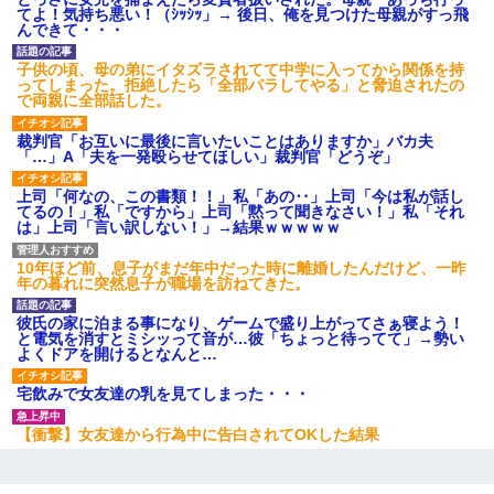
てよ！気持ち悪い！（ｼｯｼｯ」→ 後日、俺を見つけた母親がすっ飛
んできて・・・
子供の頃、母の弟にイタズラされてて中学に入ってから関係を持
ってしまった。拒絶したら「全部バラしてやる」と脅迫されたの
で両親に全部話した。
裁判官「お互いに最後に言いたいことはありますか」バカ夫
「…」A「夫を一発殴らせてほしい」裁判官「どうぞ」
上司「何なの、この書類！！」私「あの‥」上司「今は私が話し
てるの！」私「ですから」上司「黙って聞きなさい！」私「それ
は」上司「言い訳しない！」→結果ｗｗｗｗｗ
10年ほど前、息子がまだ年中だった時に離婚したんだけど、一昨
年の暮れに突然息子が職場を訪ねてきた。
彼氏の家に泊まる事になり、ゲームで盛り上がってさぁ寝よう！
と電気を消すとミシッって音が…彼「ちょっと待ってて」→勢い
よくドアを開けるとなんと…
宅飲みで女友達の乳を見てしまった・・・
【衝撃】女友達から行為中に告白されてOKした結果