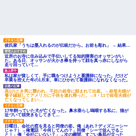
彼氏家「うちは墨入れるのが伝統だから。お前も彫れ」 → 結果…
近所のお寺に住み込みで手伝いしてる知的障害のオッサンがい
た。ある日、オッサンが火かき棒を持って顔を真っ赤にしながら
走り回っていて…
私は家が貧しくて、手に職をつけようと看護師になった。だけど
卒業を控えた年の1月末、車にひかれて看護師になれなくなった。
高1のとき男に襲われ、不妊の叔母に頼まれて出産。→叔母夫婦が
養子縁組してアメリカに子供を連れ帰った。→9・11で叔母夫婦が
亡くなってしまい…
17年飼っていた犬が亡くなった。鼻水垂らし嗚咽する私に、猫が
近づいて頭突きをしてきて…
日曜日、会社の窓を見ると同僚の姿。俺（あれ？ディズニーシー
じゃ？）→俺電話「今何してんの？」同僚「シーで並んでるこ
と！」俺「会社にいない？」→次の瞬間、すごい鳥肌が立った