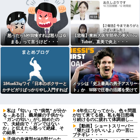
「怒ったら6秒我慢すれば怒りは収
【悲報】東科大医学部卒の美人You
まる」って言うけど・・・
Tuber、直美で炎上・・・
184㎝63㎏ワイ「日本のボクサーと
メッシは「史上最高の男子アスリー
かチビガリばっかりやし入門すれば
ト」か W杯で圧巻の活躍を受けて
無双できるやろなあ」→結果
米メディアが称賛
私は『匂い』で “病気” が分か
4年生になってから、色々問題
る→ある日、義弟嫁の子供から
が出て来てる娘。私も毎日怒鳴
「ガンの匂い」がし始めたの
り続けるのに疲れて体調崩し...
で、夫経由で「ガンではない
【動画】ショートスリーパー
か」と伝えたら怒って絶縁、そ
「寝たほうがいいよ」の一言に
の結果・・・
ブチギレ・・・
子供の血液型がAB型だった。