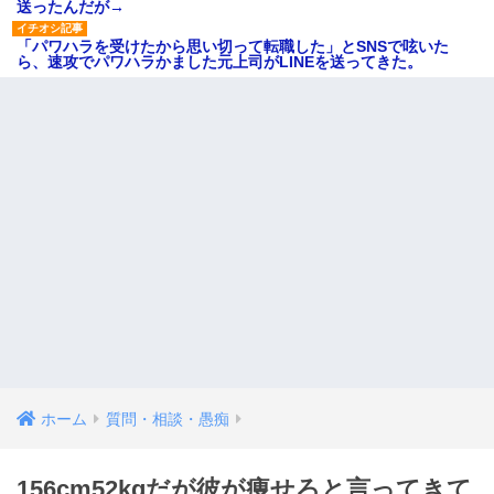
送ったんだが→
「パワハラを受けたから思い切って転職した」とSNSで呟いた
ら、速攻でパワハラかました元上司がLINEを送ってきた。
ホーム
質問・相談・愚痴
156cm52kgだが彼が痩せろと言ってきて