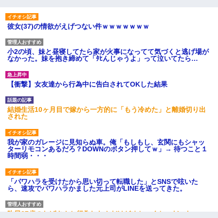
彼女(37)の情欲がえげつない件ｗｗｗｗｗｗｗ
小2の頃、妹と昼寝してたら家が火事になってて気づくと逃げ場が
なかった。妹を抱き締めて「ﾀﾋんじゃうよ」って泣いてたら…
【衝撃】女友達から行為中に告白されてOKした結果
結婚生活10ヶ月目で嫁から一方的に「もう冷めた」と離婚切り出
された
我が家のガレージに見知らぬ車。俺「もしもし、玄関にもシャッ
ターリモコンあるだろ？DOWNのボタン押してｗ」→ 待つこと１
時間弱・・・
「パワハラを受けたから思い切って転職した」とSNSで呟いた
ら、速攻でパワハラかました元上司がLINEを送ってきた。
昨日37歳のおばさんと行為したんだけどめちゃくちゃだった