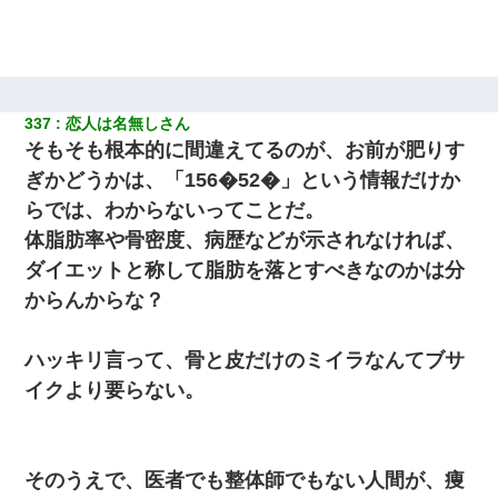
嫁の妹（26歳）がずっとウチに泊まりに来た結果→俺がヤバイｗ
ｗｗｗｗｗｗｗ
【驚愕】5000円でＪＫと行為してきたが後悔しかない…
337
恋人は名無しさん
そもそも根本的に間違えてるのが、お前が肥りす
夫に癌の余命宣告。その闘病中に長女から信じられない言葉を受
けた
ぎかどうかは、「156�52�」という情報だけか
らでは、わからないってことだ。
彼にプロポーズされたんだけど、実は資産家だと知って婚約破棄
体脂肪率や骨密度、病歴などが示されなければ、
した。B子「A男くんと別れたって本当？私が付き合ってもい
い？」
ダイエットと称して脂肪を落とすべきなのかは分
からんからな？
私『貯金貯まったし、やっと家建てられるね！』夫「実家を二世
帯住宅にした。それに貯金使った」→私『離婚しよう』夫「え
っ」私『使った貯金はあげるから』→すると…
ハッキリ言って、骨と皮だけのミイラなんてブサ
イクより要らない。
【画像】女上司(30)「終電なくなったね…部屋くる？」ワイ「行
きます！」
【画像】女の子「お母さん！！私ようやくファッションモデルに
そのうえで、医者でも整体師でもない人間が、痩
選ばれたの！絶対見に来てね！」→悲しい結果がこれ・・・