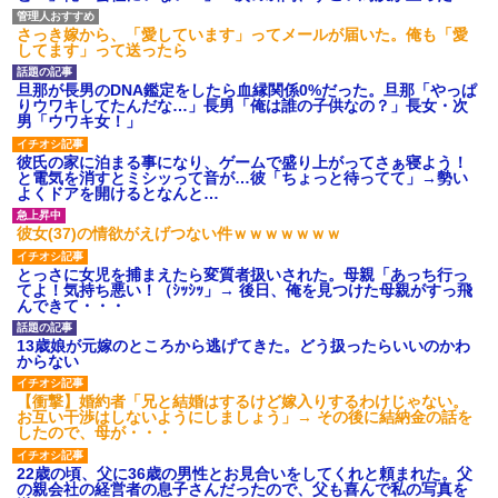
さっき嫁から、「愛しています」ってメールが届いた。俺も「愛
してます」って送ったら
旦那が長男のDNA鑑定をしたら血縁関係0%だった。旦那「やっぱ
りウワキしてたんだな…」長男「俺は誰の子供なの？」長女・次
男「ウワキ女！」
彼氏の家に泊まる事になり、ゲームで盛り上がってさぁ寝よう！
と電気を消すとミシッって音が…彼「ちょっと待ってて」→勢い
よくドアを開けるとなんと…
彼女(37)の情欲がえげつない件ｗｗｗｗｗｗｗ
とっさに女児を捕まえたら変質者扱いされた。母親「あっち行っ
てよ！気持ち悪い！（ｼｯｼｯ」→ 後日、俺を見つけた母親がすっ飛
んできて・・・
13歳娘が元嫁のところから逃げてきた。どう扱ったらいいのかわ
からない
【衝撃】婚約者「兄と結婚はするけど嫁入りするわけじゃない。
お互い干渉はしないようにしましょう」→ その後に結納金の話を
したので、母が・・・
22歳の頃、父に36歳の男性とお見合いをしてくれと頼まれた。父
の親会社の経営者の息子さんだったので、父も喜んで私の写真を