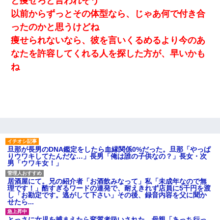
と痩せろと言われそう
以前からずっとその体型なら、じゃあ何で付き合
ったのかと思うけどね
痩せられないなら、彼を言いくるめるより今のあ
なたを許容してくれる人を探した方が、早いかも
ね
旦那が長男のDNA鑑定をしたら血縁関係0%だった。旦那「やっぱ
りウワキしてたんだな…」長男「俺は誰の子供なの？」長女・次
男「ウワキ女！」
居酒屋にて。兄の紹介者「お酒飲みなって」私「未成年なので無
理です！」酷すぎるワードの連発で、耐えきれず店員に5千円を渡
し「お勘定です。逃がして下さい」その後、録音内容を父に聞か
せたら...
とっさに女児を捕まえたら変質者扱いされた。母親「あっち行っ