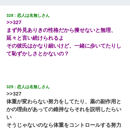
姉旦那の友達「ほんとのパパだよ～」私のお腹を触ってほざく。
328
恋人は名無しさん
→思わず手を叩いて振り払ったら…
>>327
まず外見ありきの性格だから痩せないと無理、
彼氏の家に泊まる事になり、ゲームで盛り上がってさぁ寝よう！
と電気を消すとミシッって音が…彼「ちょっと待ってて」→勢い
延々と言い続けられるよ
よくドアを開けるとなんと…
その彼氏はかなり細いけど、一緒に歩いてたりし
て恥ずかしさとかないの？
17年飼っていた犬が亡くなった。鼻水垂らし嗚咽する私に、猫が
近づいて頭突きをしてきて…
新卒の女性社員に1年半ストーカーされていた。俺「マジで怖い」
上司「話をしてみる」→女性社員「実は10数年前に…」
329
恋人は名無しさん
>>327
10年ほど前、息子がまだ年中だった時に離婚したんだけど、一昨
年の暮れに突然息子が職場を訪ねてきた。
体重が変わらない努力をしてたり、薬の副作用と
かの理由があっての維持ならそれを説明したらい
【不幸な結婚式】新郎親族「ブスのくせにドレスなんか着ちゃっ
い
てさ～ほんと恥ずかしいわよね～（大声」新郎両親「！！！（土
下座」→ 結果・・・
そうじゃないのなら体重をコントロールする努力