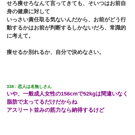
せろ痩せろなんて言ってきても、そいつはお前自
身の健康に対して
放置子が病院送りになったらしい → 俺（二度と帰ってくるなよ…
嫁を半身不随にしやがった恨みは、正直こんなもんじゃ晴れな
いっさい責任取る気ないんだから、お前がどう行
い）
動するかはお前が判断するしかないだろ、常識的
に考えて。
痩せるか別れるか、自分で決めなさい。
338
恋人は名無しさん
いや、一般成人女性の156cmで52kgは間違いなく
脂肪で太ってるだけだからね
アスリート並みの筋力なら納得するけど