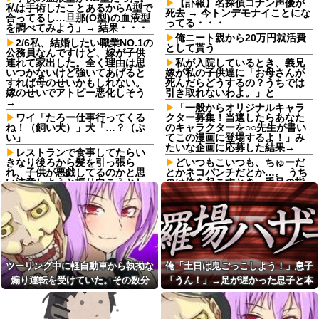
【訃報】名探偵コナン声優が
私は手術したことあるからA型で
死去 → 今トンデモナイことにな
合ってるし…旦那(O型)の血液型
ってる・・・
を調べてみよう」→ 結果・・・
俺ニート親から20万円就活費
2/6私、結婚したい職業NO.1の
として貰う
公務員なんですけど、嫁が子供
連れて家出した。全く理由は思
私が入院しているとき、義兄
いつかないけど強いてあげると
嫁が私の子供達に「お母さんが
すれば母のせいかもしれない。
死んだらどうするの？うちでは
嫁のせいでアトピー悪化しそう
引き取れないわよ。」と
→
「一般からオリジナルキャラ
ワイ「たろー仕事行ってくる
クター募集！当選したらあなた
ね！（飼い犬）」犬「…？（ぷ
のキャラクターを○○先生が書い
い」
てこの漫画に登場するよ！」み
たいな企画に応募した結果→
レストランで食事してたらい
きなり後ろから髪を引っ張ら
どいつもこいつも、ちゅーだ
れ、子供が悪戯してるのかと思
とかネコパンチだとか…。 うち
い注意しようと振り向こうとし
のは俺を起こすとき、手足の指
たら耳元でハサミの音がした！
を噛みますが何か。【再】
妙に頭が軽くなったと思った
日本円、協調介入も米雇用統
ら…
計も無効化の流れ他
【家族内争い】 嫁のピアノを
PTA会長が事故で辞退→旦那
兄嫁が欲しがり親も譲れと言い
「妻の代わりに僕がやります」
出した結果…ｗｗｗｗ
→1年後…名物ガンコジジイを草
佐藤二朗、妻とのハグを報告
むしりに召喚、不登校児を学校
ツーリング中に軽自動車から執拗な
俺「土日は鬼ごっこしよう！」息子
「文〇砲より遥かに威力は弱い
に復帰させる無双状態にｗｗ
煽り運転を受けていた。その数分
「うん！」→足が遅かった息子と本
が、僕のノロケ砲をお見舞いす
【巨人対ヤクルト17回戦】巨
る」
後、思わぬ結末を目撃することにな
気で遊び続けた10年後…
人、2回裏2アウト一二塁から浦
【画像】日本のセクシー過ぎ
田のタイムリーで同点に追いつ
り…
る女性犯罪者一覧が冗談抜きに
く！！！！！！