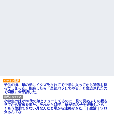
異常
辛い物が苦手な彼女。「家の
カレーはどうしてるの？」と聞
【衝撃】京大病院で正常な脳
いたら、冷めてしまう返事が...
組織を誤摘出された50代女性、
手足も動かせず自発呼吸もでき
旦那「一緒に夕飯を食べた
ない重篤状態に…「意識はあ
い」私「早く帰ってきてくれる
る」
の？」旦那「そうじゃないん
だ」→続いた言葉に思わず絶句
【衝撃】嫁の言葉に確信！5年
して…
間拒否の末、離婚を決意した理
由が切なすぎるｗｗｗｗ
レースクイーンをしていた姉
が『ZARDの坂井』についてこう
主な税金の成り立ちを調べて
言っていた
みたよ
ハードオフに売っていた4万
4000円のフィギュアがヤバすぎ
るｗｗｗｗｗｗ「こんな高い
の？ｗｗ」「逆に超安い」
私「ちょっと、人の家の金庫
触らないでよ！」キチママ『そ
こに金庫があったから、開けて
みようとしただけ☆』義兄「泥
は出てけ！二度と来るな！」結
果・・・
子供の頃、母の弟にイタズラされてて中学に入ってから関係を持
私「初めて飲む味だけどなん
ってしまった。拒絶したら「全部バラしてやる」と脅迫されたの
のお茶？」彼「ちっ！」私「」
で両親に全部話した。
【GIF】JSのカンチョーワロ
タ
小学生の妹が20代の弟とチューしてるのに、見て見ぬふりの親を
後続車にクラクションを鳴ら
見てから実家を出た。それから15年、妹が弟の子を妊娠したらし
され彼氏が逆切れ。「何クラク
くもう堕胎できない月なんだと母から連絡がきた…｜生活｜ワロ
ション鳴らしてんだ！降りてこ
タあんてな