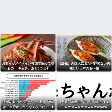
お前らがメイドイン韓国で認めてる
【訃報】外国人にまだバレてない美
もの 「キムチ」あと3つは？
味しい日本の食べ物
夫婦の営みがなくなった理由 2位
【悲報】彼女にペニバンで犯された
は「自分がしたくなくなった」、1
らｗｗｗｗｗｗｗｗｗｗwwww
位は…