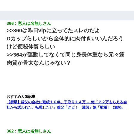
366
恋人は名無しさん
>>360は昨日vipに立ってたスレのだよ
Dカップらしいから全体的に肉付きいいんだろう
けど便秘体質らしい
>>364が運動してなくて同じ身長体重なら元々筋
肉質か骨太なんじゃない？
【衝撃】嫁父の会社に勤続１０年、手取り１４万 → 俺「２２万もらえる会
社から誘われた。転職したい」義父「クビ！（激怒」嫁「離婚！（激怒」
362
恋人は名無しさん