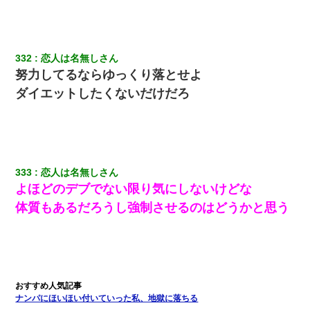
13歳娘が元嫁のところから逃げてきた。どう扱ったらいいのかわ
からない
婚活パーティーでよく会う美女がいた。こんな完璧な容姿を持っ
てしても結婚て難しいんだなぁ…と思ってた
332
恋人は名無しさん
努力してるならゆっくり落とせよ
ダイエットしたくないだけだろ
テレワーク上司「会議中はカメラ付けろ！」女社員「え、事前連
絡無しは無理」上司「いいから付けろ！」→
嫁が弁護士を連れてきて「悪いと思うなら慰謝料を払って離婚し
ろ」→ 俺「完全に恐喝になってますね」「お前、これが詐欺だっ
て知ってる？」
333
恋人は名無しさん
よほどのデブでない限り気にしないけどな
元旦那から復縁要請。息子「最新型のiPhoneも買えない貧乏は嫌
だ、再婚して」私「なら父親と暮らせ」息子「やった＾＾」私
体質もあるだろうし強制させるのはどうかと思う
（もう手遅れだったんだな…）
彼女との行為を録画した結果→衝撃の事実が判明したｗｗｗｗｗ
ｗ
元夫の連れ子「俺の結婚式の時くらい、母親としての責任を果た
ナンパにほいほい付いていった私、地獄に落ちる
そうとは思わないのか！」→どうも連れ子は…