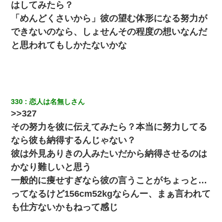
はしてみたら？
クラスで一人無口で誰とも話さない男子がいた。→修学旅行に来
「めんどくさいから」彼の望む体形になる努力が
なかったその男子に女子達がお土産を渡した。5分後…
できないのなら、しょせんその程度の想いなんだ
と思われてもしかたないかな
隣室のお婆ちゃん「下階からの異臭に困ってる、今もすっごく臭
い」私「変だなあ～なにも臭わないよ」→ その後。警察『絶対に
窓とドアを開けないで』
【衝撃】ある工場に配属すると、女の人がみんな退職してしま
う。会社「仕事がハードだし田舎で娯楽も少ないからキツイの
か…」→ 実際は違った
330
恋人は名無しさん
>>327
【まぬけ】夫「離婚だ！」私「わかった。で？」夫「慰謝料
その努力を彼に伝えてみたら？本当に努力してる
だ！」私「いいけど弁護士通して。私も請求する」夫「」
なら彼も納得するんじゃない？
彼は外見ありきの人みたいだから納得させるのは
【悲報】姉と入浴中に大きくなってしまった結果ｗｗｗｗｗｗｗ
ｗ
かなり難しいと思う
一般的に痩せすぎなら彼の言うことがちょっと…
体中に赤い蕁麻疹みたいなのができて、皮膚科にいったら「ジベ
ってなるけど156cm52kgならんー、まぁ言われて
ル薔薇色ひこう疹」という症状だと言われた
も仕方ないかもねって感じ