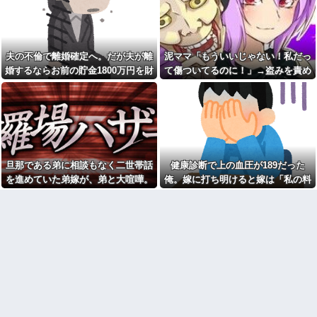
レベル高過ぎる件w w w w w w
【朗報】かつや感謝祭が開催
w w w
中！人気メニューが税抜150円引
【衝撃】広末涼子さんが地上
き＆ご飯大盛り無料
波にスピード復帰できる理由←
【困惑】嫁の誕生日にサプラ
コレ、誰にも分からない模様w w
夫の不倫で離婚確定へ。だが夫が離
泥ママ「もういいじゃない！私だっ
イズしたら「苦行だった」と言
w w w w w w
われたんだが…その理由が納得
婚するならお前の貯金1800万円を財
て傷ついてるのに！」→盗みを責め
【画像】俺たちの姫本田望
いかないｗｗｗｗ
産分与しろ」と言い出した
られた泥ママがまさかの被害者アピ
結、久しぶりに画像を投稿した
こども園から孫が怪我した迎
結果→やっぱりワイらの姫だっ
ール。その言い分に周囲から笑いが
えにと連絡あり。石をどかして
たw w w w w w w w w w
ミミズ集め足の上に石を落とし
漏れてしまい…
【画像】ワイの会社の女さ
たそうな
ん、『コレ』を強調し過ぎて完
Ａちゃんママは遊園地や水族
全にあたしこ枠を狙ってるんだ
館が大嫌い。夏休みのお出かけ
がw w w w w w w w w w w w
先はおばあちゃんちだけ。私の
旦那である弟に相談もなく二世帯話
健康診断で上の血圧が189だった
【悲報】 マイナ保険証のクソ
母「可哀想。孫ちゃんと一緒に
ぶり、バレるｗｗｗｗｗｗｗｗ
ＴＤＬに連れて行ってあげた
を進めていた弟嫁が、弟と大喧嘩。
俺。嫁に打ち明けると嫁は「私の料
ｗ
い」→Ａママに烈火の如くキレ
その騒動で夫婦仲は最悪になったは
理は間違ってない」
られた
私「あのお金どこ？」母「お
ずが…
兄ちゃんに貸したわよ」私「勝
こども園から孫が怪我した迎
手に？」→昔から続く兄だけ特
えにと連絡あり。石をどかして
別扱いに限界がきて…
ミミズ集め足の上に石を落とし
たそうな
私「妊娠しました」義兄嫁
「その子は私が育てる！」→義
姑が亡くなった後、舅(62歳)と
妹の子を育ててきた私にまさか
小姑(28歳)が並んで寝るようにな
の要求をしてきて…
った。おかしいと思うのは私だ
け？
下に住み始めた住民の頭がお
かしい。朝3時から部屋に掃除機
【悲報】『自認レイブンクロ
をかける音が響く・・・
ー』 ← こいつらのタチ悪い率は