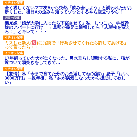
全く親しくないママ友Aから突然「飲み会しよう」と誘われたがお
断りした。後日Aの企みを知ってゾッとするやら腹立つやら！
義兄嫁「娘が大学に入ったら下宿させて」私「しつこい、学校斡
旋のアパートに行け」→ 旦那が義兄に通報したら「志望校を変え
ろ！」とキレて・・・
ミスした新人(
)に冗談で「行為させてくれたら許してあげる」
って言ったら・・・
17年飼っていた犬が亡くなった。鼻水垂らし嗚咽する私に、猫が
近づいて頭突きをしてきて…
【驚愕】私「今まで育てた分のお金返してね(冗談)」息子「はい、
3000万円」→数年後。私「妹が病気になったから援助して欲し
い」→