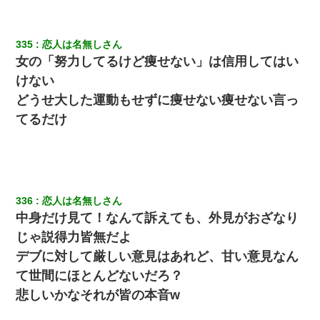
嫁に不倫されたから嫁と不倫相手に1000万の慰謝料請求した
335
恋人は名無しさん
女の「努力してるけど痩せない」は信用してはい
ホテルに泊まったんだけど従業員が最悪だった。折角の旅行で何
けない
故私が怒鳴られなきゃいけなかったのだ
どうせ大した運動もせずに痩せない痩せない言っ
てるだけ
200万を貸したコウトから、追加で400万の申し込み、私「無理。
義弟より娘たちが大事」旦那「娘たちが成人したら別れよう」私
（は？）
見合いにて。嫁「はじめまして」俺「失礼ですが○○さんご本人で
すか？」
336
恋人は名無しさん
中身だけ見て！なんて訴えても、外見がおざなり
朝起きたら嫁がいなかった。俺（嫁も嫁実家も電話に出ない…不
安だ）→ 仕事を早退して帰宅すると、嫁と嫁両親と知らない男が
じゃ説得力皆無だよ
２人・・・
デブに対して厳しい意見はあれど、甘い意見なん
て世間にほとんどないだろ？
9月に付き合い始めたけどこの、この人と結婚はないわと判断して
別れた。その元彼が交通事故で重体になっているらしく…
悲しいかなそれが皆の本音w