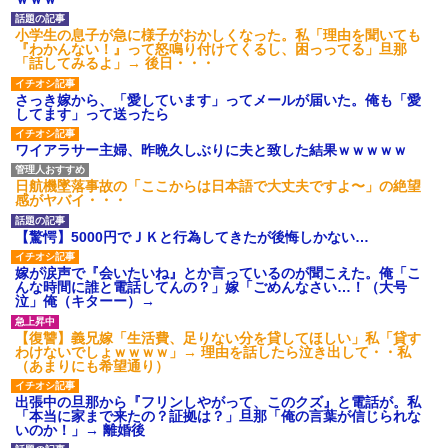
小学生の息子が急に様子がおかしくなった。私「理由を聞いても
『わかんない！』って怒鳴り付けてくるし、困っってる」旦那
「話してみるよ」→ 後日・・・
さっき嫁から、「愛しています」ってメールが届いた。俺も「愛
してます」って送ったら
ワイアラサー主婦、昨晩久しぶりに夫と致した結果ｗｗｗｗｗ
日航機墜落事故の「ここからは日本語で大丈夫ですよ〜」の絶望
感がヤバイ・・・
【驚愕】5000円でＪＫと行為してきたが後悔しかない…
嫁が涙声で『会いたいね』とか言っているのが聞こえた。俺「こ
んな時間に誰と電話してんの？」嫁「ごめんなさい…！（大号
泣」俺（キターー）→
【復讐】義兄嫁「生活費、足りない分を貸してほしい」私「貸す
わけないでしょｗｗｗｗ」→ 理由を話したら泣き出して・・私
（あまりにも希望通り）
出張中の旦那から『フリンしやがって、このクズ』と電話が。私
「本当に家まで来たの？証拠は？」旦那「俺の言葉が信じられな
いのか！」→ 離婚後