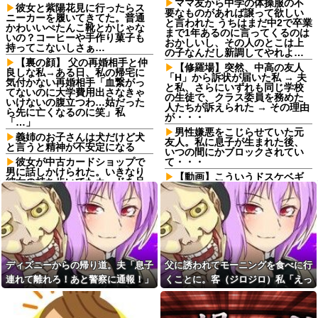
ママ友から中学の体操服の不
彼女と紫陽花見に行ったらス
要なものがあれば譲って欲しい
ニーカーを履いてきてた。普通
と言われた うちはまだ中2で卒業
かわいいぺたんこ靴とかじゃな
まで1年あるのに言ってくるのは
いの？コーヒーや手作り菓子も
おかしいし、その人のとこは上
持ってこないしさぁ…
の子なんだし新調してやれよ…
【裏の顔】 父の再婚相手と仲
【修羅場】突然、中高の友人
良しな私→ある日、私の帰宅に
「H」から訴状が届いた私 → 夫
気付かない再婚相手「血繋がっ
と私、さらにいずれも同じ学校
てないのに大学費用出さなきゃ
の生徒で、クラス委員を務めた
いけないの腹立つわ…姑だった
人たちが訴えられた → その理由
ら先に亡くなるのに笑」私
が・・・
「…」
男性嫌悪をこじらせていた元
義姉のお子さんは犬だけど犬
友人。私に息子が生まれた後、
と言うと精神が不安定になる
いつの間にかブロックされてい
彼女が中古カードショップで
て・・・
男に話しかけられた。いきなり
【動画】こういうドスケベギ
彼女の持ち歩いてたカードを品
ャルと日高屋行きたいｗｗｗｗ
定めしだしたらしく…
ｗｗｗｗｗｗ他
社員旅行先で知り合った女性
自分が過去に目撃した「なん
とアドレス交換し密会を続け
じゃそりゃ！？」って感じの事
た。相手は処●だったので「一生
故の例
大事にしたい」の口説き文句で
アッサリ落ちた。簡単に切れる...
岐阜県、意外と都会だった
www
離婚から3年後、元夫から突然
ディズニーからの帰り道。夫「息子
父に誘われてモーニングを食べに行
届いたガラス玉の指輪。その真
「備蓄している人は挙手して
連れて離れろ！あと警察に通報！」
くことに。客（ジロジロ）私「えっ
意を知った瞬間、私も弁護士も
ください」と町内会のミーティ
言葉を失って…
ング、何の気なしに手を挙げて
私「助けて！」駅員「どうしまし
何？」店員「見ての通りの状況なの
しまった結果……
浮気相手との性行為時間→3時
た！？」→トンデモナイことに…
で…」→まさかの対応をされて...
間、嫁との性行為時間→15分
息子の「初めての重湯」を横