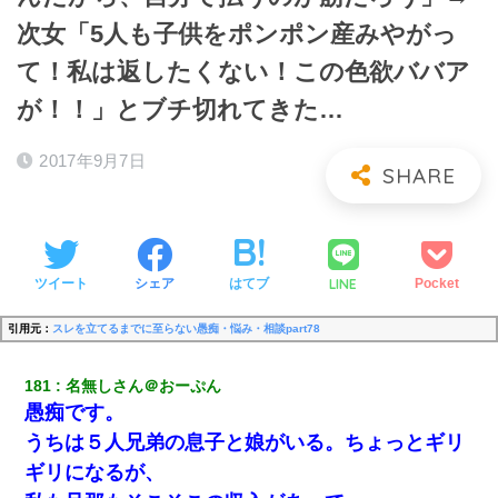
次女「5人も子供をポンポン産みやがっ
て！私は返したくない！この色欲ババア
が！！」とブチ切れてきた…
2017年9月7日
LINE
ツイート
シェア
はてブ
Pocket
引用元：
スレを立てるまでに至らない愚痴・悩み・相談part78
181
名無しさん＠おーぷん
愚痴です。
うちは５人兄弟の息子と娘がいる。ちょっとギリ
ギリになるが、