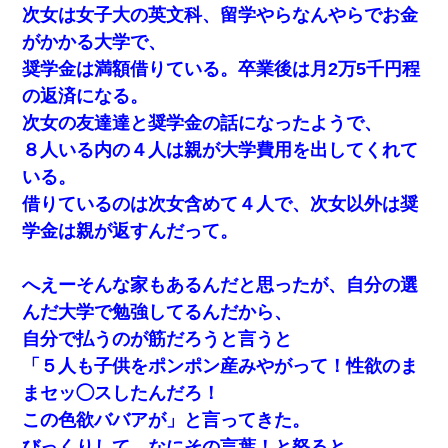
次女は女子大の英文科、留学やらなんやらでお金
がかかる大学で、
奨学金は満額借りている。卒業後は月2万5千円程
の返済になる。
次女の友達達と奨学金の話になったようで、
８人いる内の４人は親が大学費用を出してくれて
いる。
借りているのは次女含めて４人で、次女以外は奨
学金は親が返すんだって。
へえーそんな家もあるんだと思ったが、自分の選
んだ大学で勉強してるんだから、
自分で払うのが筋だろうと言うと
「５人も子供をポンポン産みやがって！性欲のま
まセッ◯スしたんだろ！
この色欲ババアが」と言ってきた。
びっくりして、なにその言葉！と怒ると