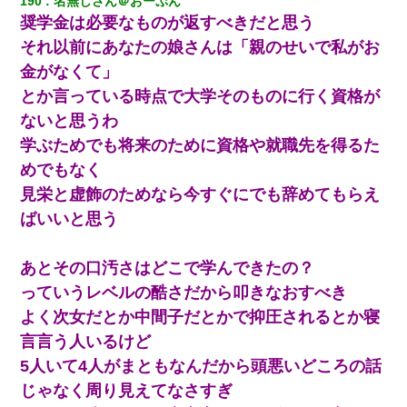
190
名無しさん＠おーぷん
真似された。泣きながら夫に話すと一年後に…
奨学金は必要なものが返すべきだと思う
それ以前にあなたの娘さんは「親のせいで私がお
【画像】女上司(30)「終電なくなったね…部屋くる？」ワイ「行
きます！」
金がなくて」
とか言っている時点で大学そのものに行く資格が
中途採用のAが部長から呼び出された。Aはヘラヘラと部屋に入っ
ないと思うわ
ていき、1時間後に号泣しながら出てきて…
学ぶためでも将来のために資格や就職先を得るた
めでもなく
見栄と虚飾のためなら今すぐにでも辞めてもらえ
ばいいと思う
あとその口汚さはどこで学んできたの？
っていうレベルの酷さだから叩きなおすべき
よく次女だとか中間子だとかで抑圧されるとか寝
言言う人いるけど
5人いて4人がまともなんだから頭悪いどころの話
じゃなく周り見えてなさすぎ