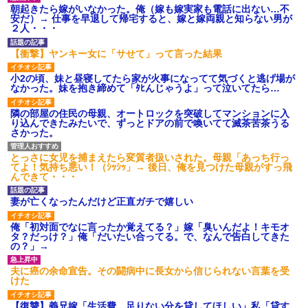
とんでもないものが出来上がっ
朝起きたら嫁がいなかった。俺（嫁も嫁実家も電話に出ない…不
【悲報】民主党政権期、トヨ
てしまうw w w w w
安だ）→ 仕事を早退して帰宅すると、嫁と嫁両親と知らない男が
タ本体すら営業赤字になる「超
２人・・・
【超絶悲報】東科大医学部卒
円高」…中小企業の景況も厳し
の美人YouTuberさん、直美でコ
い水準だった←これエグいよな
メント欄が炎上してしまう…
【衝撃】ヤンキー女に「サせて」って言った結果
夫「同居して親の介護を…」
一人っ子母子家庭育ちワイ(26)
嫁「自分の親がいびられる姿を
無職の母親が再婚するらしくて
見たければどうぞ？」
小2の頃、妹と昼寝してたら家が火事になってて気づくと逃げ場が
驚愕
なかった。妹を抱き締めて「ﾀﾋんじゃうよ」って泣いてたら…
【唖然】浮気バレた旦那が嫁
【悲報】今時『紙タバコ』吸
に勢いで吐き出した結果ｗｗｗ
ってるやつwwwwwwww
ｗ
隣の部屋の住民の母親、オートロックを突破してマンションに入
り込んできたみたいで、ずっとドアの前で喚いてて滅茶苦茶うる
彼女がアイスコーヒーを作っ
主な税金の成り立ちを調べて
さかった。
てくれたんだけど、その作り方
みたよ
が貧乏くさくて冷めた・・・
ハードオフに売っていた4万
とっさに女児を捕まえたら変質者扱いされた。母親「あっち行っ
4000円のフィギュアがヤバすぎ
てよ！気持ち悪い！（ｼｯｼｯ」→ 後日、俺を見つけた母親がすっ飛
るｗｗｗｗｗｗ「こんな高い
んできて・・・
の？ｗｗ」「逆に超安い」
私「ちょっと、人の家の金庫
妻が亡くなったんだけど正直ガチで嬉しい
触らないでよ！」キチママ『そ
こに金庫があったから、開けて
俺「初対面でなに言ったか覚えてる？」嫁「臭いんだよ！キモオ
みようとしただけ☆』義兄「泥
タ？だっけ？」俺「だいたい合ってる。で、なんで告白してきた
は出てけ！二度と来るな！」結
の？」→
果・・・
私「初めて飲む味だけどなん
夫に癌の余命宣告。その闘病中に長女から信じられない言葉を受
のお茶？」彼「ちっ！」私「」
けた
【GIF】JSのカンチョーワロ
タ
【復讐】義兄嫁「生活費、足りない分を貸してほしい」私「貸す