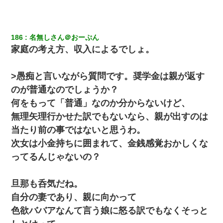
死亡・・・
ナンパにほいほい付いていった私、地獄に落ちる
186
名無しさん＠おーぷん
家庭の考え方、収入によるでしょ。
22歳の頃、父に36歳の男性とお見合いをしてくれと頼まれた。父
の親会社の経営者の息子さんだったので、父も喜んで私の写真を
送ったんだが→
>愚痴と言いながら質問です。奨学金は親が返す
のが普通なのでしょうか？
クラスで一人無口で誰とも話さない男子がいた。→修学旅行に来
何をもって「普通」なのか分からないけど、
なかったその男子に女子達がお土産を渡した。5分後…
無理矢理行かせた訳でもないなら、親が出すのは
当たり前の事ではないと思うわ。
隣室のお婆ちゃん「下階からの異臭に困ってる、今もすっごく臭
い」私「変だなあ～なにも臭わないよ」→ その後。警察『絶対に
次女は小金持ちに囲まれて、金銭感覚おかしくな
窓とドアを開けないで』
ってるんじゃないの？
【画像】女の子「お母さん！！私ようやくファッションモデルに
選ばれたの！絶対見に来てね！」→悲しい結果がこれ・・・
旦那も呑気だね。
自分の妻であり、親に向かって
9月に付き合い始めたけどこの、この人と結婚はないわと判断して
色欲ババアなんて言う娘に怒る訳でもなくそっと
別れた。その元彼が交通事故で重体になっているらしく…