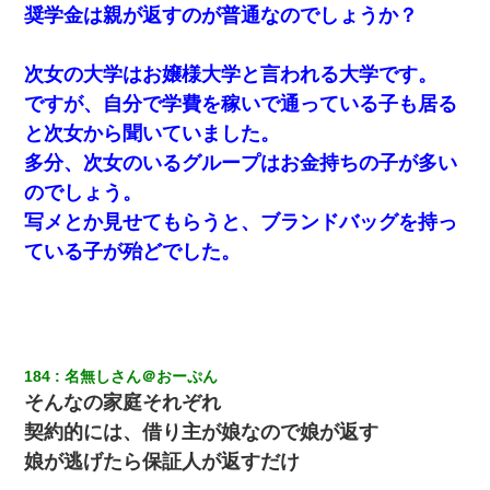
彼氏の家に泊まる事になり、ゲームで盛り上がってさぁ寝よう！
奨学金は親が返すのが普通なのでしょうか？
と電気を消すとミシッって音が…彼「ちょっと待ってて」→勢い
よくドアを開けるとなんと…
次女の大学はお嬢様大学と言われる大学です。
転職先が決まったので退職の意思を伝えたら。上司「無責任」
ですが、自分で学費を稼いで通っている子も居る
「簡単には辞めさせない」私（どうせ辞めるし…）→ 思いっきり
反論をしてみた
と次女から聞いていました。
多分、次女のいるグループはお金持ちの子が多い
義兄嫁「娘が大学に入ったら下宿させて」私「しつこい、学校斡
のでしょう。
旋のアパートに行け」→ 旦那が義兄に通報したら「志望校を変え
ろ！」とキレて・・・
写メとか見せてもらうと、ブランドバッグを持っ
ている子が殆どでした。
宅飲みで女友達の乳を見てしまった・・・
童貞俺、宅飲みした女友達2人を家に泊めた結果ｗｗｗｗｗｗ
184
名無しさん＠おーぷん
【戦争】不妊の俺嫁に弟嫁が2日間4歳児を託児 俺嫁はそこまで気
そんなの家庭それぞれ
にしてなかったが、あまりにも子供が俺嫁に懐くので最後らへん
顔引きつってた → そして弟嫁が迎えに来た翌日…
契約的には、借り主が娘なので娘が返す
娘が逃げたら保証人が返すだけ
【衝撃】職場に入って来た綺麗な新人さんに職場を案内すること