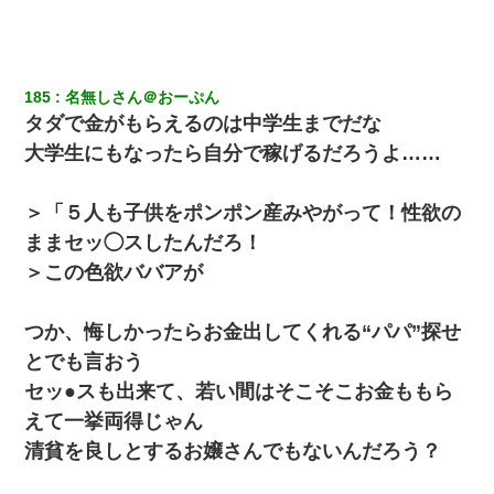
に → 新人「ドンッ！」私「！？」→ 突然、突き飛ばされて左手
の甲を踏みつけられて…
日曜日、会社の窓を見ると同僚の姿。俺（あれ？ディズニーシー
じゃ？）→俺電話「今何してんの？」同僚「シーで並んでるこ
185
名無しさん＠おーぷん
と！」俺「会社にいない？」→次の瞬間、すごい鳥肌が立った
タダで金がもらえるのは中学生までだな
大学生にもなったら自分で稼げるだろうよ……
【不幸な結婚式】新郎親族「ブスのくせにドレスなんか着ちゃっ
てさ～ほんと恥ずかしいわよね～（大声」新郎両親「！！！（土
下座」→ 結果・・・
＞「５人も子供をポンポン産みやがって！性欲の
ままセッ◯スしたんだろ！
彼女との行為を録画した結果→衝撃の事実が判明したｗｗｗｗｗ
ｗ
＞この色欲ババアが
友人「酒の勢いで女先輩をホテルに連れ込んだｗｗｗｗｗ」俺
つか、悔しかったらお金出してくれる“パパ”探せ
「…」
とでも言おう
セッ●スも出来て、若い間はそこそこお金ももら
書店「息子さんが万引きしました」私「はっ？(息子目の前にいる
し…)うちの子ではないので迎えに行きません」→息子を名乗って
えて一挙両得じゃん
た人物の正体が判明するも・・・
清貧を良しとするお嬢さんでもないんだろう？
32歳ワイ、34歳の可愛い女と付き合うも現実を知ってしまい無事