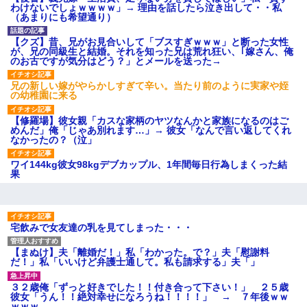
後続車にクラクションを鳴ら
わけないでしょｗｗｗｗ」→ 理由を話したら泣き出して・・私
され彼氏が逆切れ。「何クラク
（あまりにも希望通り）
ション鳴らしてんだ！降りてこ
いよ！」と怒鳴りだし...
【クズ】昔、兄がお見合いして「ブスすぎｗｗｗ」と断った女性
【衝撃】報酬100万円超の治験
が、兄の同級生と結婚。それを知った兄は荒れ狂い、｢嫁さん、俺
募集がこちらｗｗｗｗｗ(※画像
のお古ですが気分はどう？」とメールを送った→
あり)
【ネット騒然】惨殺されたタ
兄の新しい嫁がやらかしすぎて辛い。当たり前のように実家や姪
ワマン頂き女子のこの動画、す
の幼稚園に来る
げえええええｗｗｗｗｗｗｗｗ
ｗｗｗ
【修羅場】彼女親「カスな家柄のヤツなんかと家族になるのはご
【愕然】白のクラウン俺氏、
めんだ」俺「じゃあ別れます…」→ 彼女「なんで言い返してくれ
高速道路左車線を制限速度で走
なかったの？（泣」
った結果wwwwwwwwwwww
百年の恋12-899 食べた量を
ワイ144kg彼女98kgデブカップル、1年間毎日行為しまくった結
張り合ってくる
果
【悲報】佐藤輝明・・・２軍
でも盛大にやらかす←あまり悲
しませないでくれ
宅飲みで女友達の乳を見てしまった・・・
【まぬけ】夫「離婚だ！」私「わかった。で？」夫「慰謝料
だ！」私「いいけど弁護士通して。私も請求する」夫「」
３２歳俺「ずっと好きでした！！付き合って下さい！」 ２５歳
彼女「うん！！絶対幸せになろうね！！！！」 → ７年後ｗｗ
ｗｗｗ