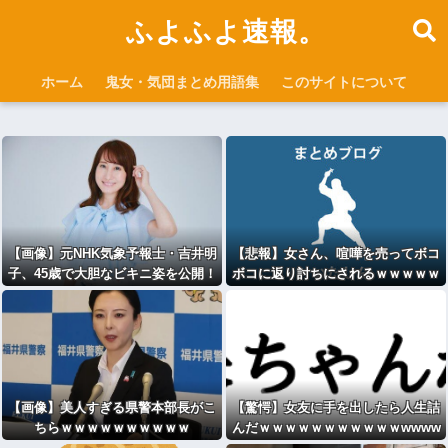
ふよふよ速報。
ホーム
鬼女・気団まとめ用語集
このサイトについて
【画像】元NHK気象予報士・吉井明
【悲報】女さん、喧嘩を売ってボコ
子、45歳で大胆なビキニ姿を公開！
ボコに返り討ちにされるｗｗｗｗｗ
【画像】美人すぎる県警本部長がこ
【驚愕】女友に手を出したら人生詰
ちらｗｗｗｗｗｗｗｗｗｗ
んだｗｗｗｗｗｗｗｗｗｗｗwwww