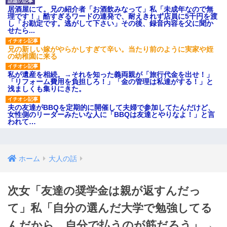
居酒屋にて。兄の紹介者「お酒飲みなって」私「未成年なので無
理です！」酷すぎるワードの連発で、耐えきれず店員に5千円を渡
し「お勘定です。逃がして下さい」その後、録音内容を父に聞か
せたら...
兄の新しい嫁がやらかしすぎて辛い。当たり前のように実家や姪
の幼稚園に来る
私が遺産を相続。→それを知った義両親が「旅行代金を出せ！」
「リフォーム費用を負担しろ！」「金の管理は私達がする！」と
浅ましくも集りにきた。
夫の友達がBBQを定期的に開催して夫婦で参加してたんだけど、
女性側のリーダーみたいな人に「BBQは友達とやりなよ！」と言
われて…
ホーム
大人の話
次女「友達の奨学金は親が返すんだっ
て」私「自分の選んだ大学で勉強してる
んだから、自分で払うのが筋だろう」→