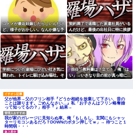
wwwwwwwww
取りしようと執拗に手出しして
くる同居姑にイライラが止まら
旦那「給料は全部そっちで管
ない！何度断っても鍋の蓋を開
理して」私「急にどうした
けてかき混ぜ、結局『姑との合
の？」→気づけば夫の収入がそ
作』という不快すぎる形
のまま私名義の貯金になってい
コトメが最近妊娠したらしいんだけ
契約満了で退職した派遣社員がいる
に・・・
て…
ど、様子がおかしい。なんか嫌な予
んだけど、最後の出社日に特に挨拶
息子の「初めての重湯」を横
父から祖母が会いたがってい
取りしようと執拗に手出しして
感がして、コトメにこっそり電話し
も菓子折りもなにもなく...
ることを告げられた。どうやら
くる同居姑にイライラが止まら
祖母は天麩羅通りの糞トメだっ
たら...
ない！何度断っても鍋の蓋を開
たようで...
けてかき混ぜ、結局『姑との合
Ａ奥「(旦那)さんから、ひとこ
作』という不快すぎる形
と言ってもらえないか」私「相
に・・・
談してみる」→ 人がおかしくな
【愚痴】プロポーズのときは
った瞬間を目の前で見て...
家事なくていいって言ったの
学校についた途端にひどい吐き気に
担任「教科書は？立て！」俺「は
シェアハウスにいた女が妊娠
に…今になって旦那が言うこと
しちゃって大学を中退したら、
がコレwwww
襲われ、トイレに駆け込み嘔吐。そ
い」→いきなり目の前が真っ暗に...
その女の親が怒鳴り込んでき
食事の時に“混ぜる”と言うの
のまま総合病院に搬送され...
た。 女の父「お前らDNA鑑定し
があまり好きじゃない。その事
ろ！」 俺たちは社会的には高
で、彼氏から何度も注意されて...
レ...
旦那の携帯に義母から着信。
【衝撃】上司「あのさあ田
父が他界→父のフリン相手『どうか相続を放棄して下さい、昔の
「たーくん？（←旦那）パパ
沼？お前営業車のガソリン抜い
ことは謝ります。ごめんなさい…』私「お子さんはフリン略奪婚
（←義父）の誕生日ご飯どうす
てない？」俺「はぁ？どういう
って知ってるの？」相手『 』結果→
る？」
ことすか？」上司「自分の車に
入れ替えたりしてない？？」←
【画像】30歳ワイの体組成、
これw w w w w w
めちゃくちゃ…
我が家のガレージに見知らぬ車。俺「もしもし、玄関にもシャッ
ターリモコンあるだろ？DOWNのボタン押してｗ」→ 待つこと１
【画像】セブンイレブンのバ
【人命救助】女子高生とオッ
時間弱・・・
イト「AIにちいかわの画像を食
サンが熱中症で同時に倒れたら
わせてっと………できた！」→
どっち助ける？