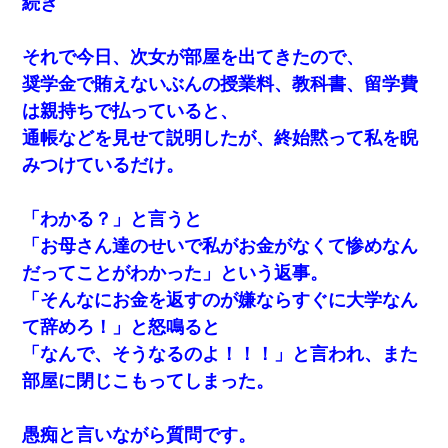
続き
何年か前に妹は離婚している。当時生まれた姪が義弟の子じゃな
かったため妹有責での離婚になり…
それで今日、次女が部屋を出てきたので、
嘘をついてフリン旅行へ出かけた嫁→翌日、嫁「ただいま～」旦
奨学金で賄えないぶんの授業料、教科書、留学費
那「娘がシんだよ。何度も連絡したのに…」嫁「えっ」→なん
と・・・
は親持ちで払っていると、
通帳などを見せて説明したが、終始黙って私を睨
子供の頃、母の弟にイタズラされてて中学に入ってから関係を持
ってしまった。拒絶したら「全部バラしてやる」と脅迫されたの
みつけているだけ。
で両親に全部話した。
「わかる？」と言うと
嫁が涙声で『会いたいね』とか言っているのが聞こえた。俺「こ
んな時間に誰と電話してんの？」嫁「ごめんなさい…！（大号
「お母さん達のせいで私がお金がなくて惨めなん
泣」俺（キターー）→
だってことがわかった」という返事。
「そんなにお金を返すのが嫌ならすぐに大学なん
200万を貸したコウトから、追加で400万の申し込み、私「無理。
義弟より娘たちが大事」旦那「娘たちが成人したら別れよう」私
て辞めろ！」と怒鳴ると
（は？）
「なんで、そうなるのよ！！！」と言われ、また
部屋に閉じこもってしまった。
ワイ144kg彼女98kgデブカップル、1年間毎日行為しまくった結
果
愚痴と言いながら質問です。