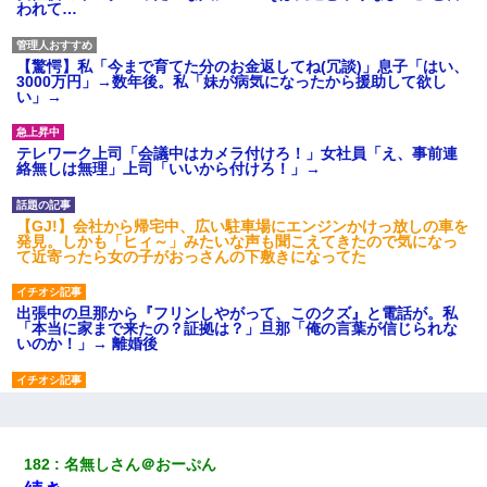
われて…
【驚愕】私「今まで育てた分のお金返してね(冗談)」息子「はい、
3000万円」→数年後。私「妹が病気になったから援助して欲し
い」→
テレワーク上司「会議中はカメラ付けろ！」女社員「え、事前連
絡無しは無理」上司「いいから付けろ！」→
【GJ!】会社から帰宅中、広い駐車場にエンジンかけっ放しの車を
発見。しかも「ヒィ～」みたいな声も聞こえてきたので気になっ
て近寄ったら女の子がおっさんの下敷きになってた
出張中の旦那から『フリンしやがって、このクズ』と電話が。私
「本当に家まで来たの？証拠は？」旦那「俺の言葉が信じられな
いのか！」→ 離婚後
元旦那から復縁要請。息子「最新型のiPhoneも買えない貧乏は嫌
だ、再婚して」私「なら父親と暮らせ」息子「やった＾＾」私
（もう手遅れだったんだな…）
182
名無しさん＠おーぷん