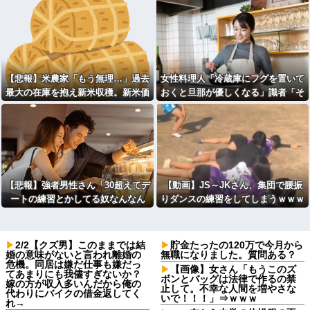
【悲報】米農家「もう無理…」過去
女性料理人「冷蔵庫にフグを置いて
最大の在庫を抱え新米収穫。新米価
おくと旦那が優しくなる」識者「そ
格安すぎて赤字にｗｗｗ
の手があったか……」⇒7万いい
ね！！！
【悲報】強者男性さん「30超えてデ
【動画】JS～JKさん、集団で腰振
ートの練習とかしてる奴なんなん
りダンスの練習をしてしまうｗｗｗ
だ？普通は10代の子供がいるぞ」
wｗｗｗｗｗｗｗｗ
2/2【クズ男】このままでは結
貯金たったの120万で今月から
婚の意味がないと言われ離婚の
無職になりました。質問ある？
危機。同居は嫌だ仕事も嫌だっ
【画像】女さん「もうこのズ
てあまりにも我儘すぎないか？
ボンとバッグは法律で作るの禁
嫁の方が収入多いんだから俺の
止して。不幸な人間を増やさな
代わりにバイクの借金返してく
いで！！！」⇒ｗｗｗ
れ→