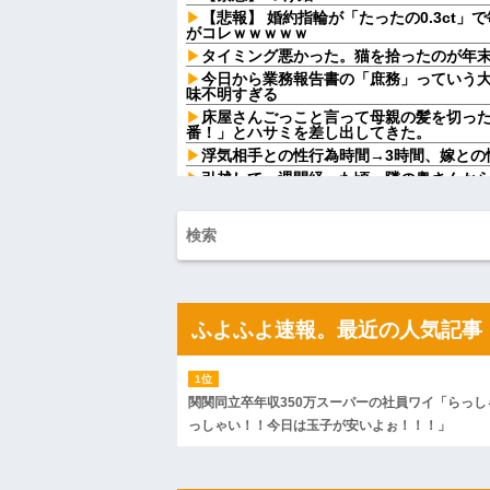
【悲報】 婚約指輪が「たったの0.3ct
がコレｗｗｗｗｗ
タイミング悪かった。猫を拾ったのが年
今日から業務報告書の「庶務」っていう
味不明すぎる
床屋さんごっこと言って母親の髪を切っ
番！」とハサミを差し出してきた。
浮気相手との性行為時間→3時間、嫁との性
引越して一週間経った頃、隣の奥さんか
があった。静かに暮らしていたはずなのに
赤信号で追突してきた加害女性、降りて
のに保険使うの！？」と大号泣ｗｗ被害者
を...
女芸人の吉住さん（36）メイクしたら普
ｗｗｗｗｗｗ
【画像】レベチ過ぎるギャルさん、とんで
w w w w w
ふよふよ速報。最近の人気記事
【画像】このLINEでなんで女が怒って
らしい←お前らは勿論わかるよな？？？？
【動画】高校生さん、文化祭でコーヒー
かどっかで見たことあると話題に
関関同立卒年収350万スーパーの社員ワイ「らっし
大学生ワイ、株で大儲けｗｗｗｗｗｗｗ
っしゃい！！今日は玉子が安いよぉ！！！」
トメ「うちも同居しましょう！」夫「分
後、夫が笑顔で語った同居計画の中身にト
ハードオフに売っていた4万4000円のフ