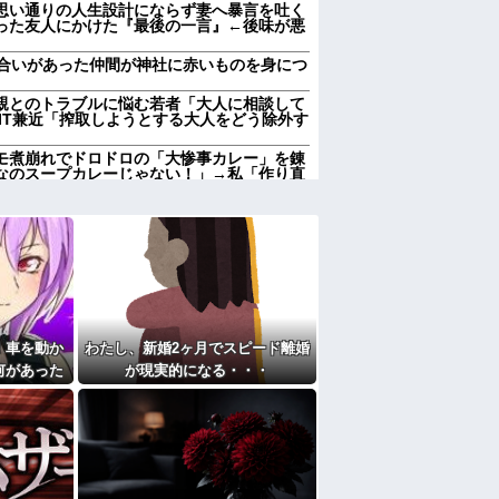
思い通りの人生設計にならず妻へ暴言を吐く
った友人にかけた『最後の一言』←後味が悪
き合いがあった仲間が神社に赤いものを身につ
親とのトラブルに悩む若者「大人に相談して
IT兼近「搾取しようとする大人をどう除外す
モ煮崩れでドロドロの「大惨事カレー」を錬
なのスープカレーじゃない！」→私「作り直
いう逃げ場ゼロで理不尽すぎた
弟君の面倒が見れなくなるから今は無理。ま
俺｢あんなクソガキ可愛くない｣嫁｢やっぱり
付けさせようとしない。ストレス半端ないの
半年猶予をちょうだい」←頑張るポイントが
ックのまま食卓に出してる。舟形なら「その
としか思えない。
！車を動か
わたし、新婚2ヶ月でスピード離婚
き物体発見
何があった
が現実的になる・・・
って『立場を理解できない』だよな
ると園長先
ってない嫁に虐げられる息子が可哀想で可哀
て…
は心臓病で倒れた。嫁子はヒトゴロシだ。逮
とになったら、姪の同級生の親がうちの娘も