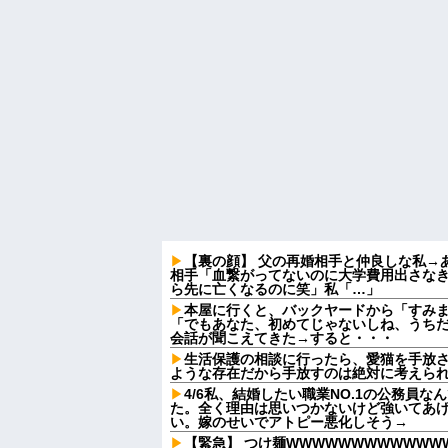
【裏の顔】 父の再婚相手と仲良しな私→
相手「血繋がってないのに大学費用出さな
ら先に亡くなるのに笑」私「…」
本屋に行くと、バックヤードから「すみ
「でもあなた、初めてじゃないしね、うち
会話が聞こえてきた→すると・・・
生活保護の相談に行ったら、愛猫を手放
ような存在だから手放すのは絶対に考えら
4/6私、結婚したい職業NO.1の公務員
た。全く理由は思いつかないけど強いてあ
い。嫁のせいでアトピー悪化しそう→
【緊急】 つけ麺WWWWWWWWWWWW