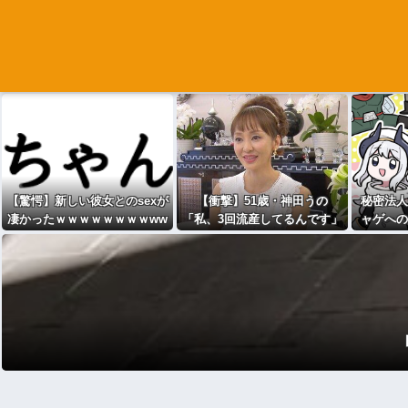
【驚愕】新しい彼女とのsexが
【衝撃】51歳・神田うの
秘密法人
凄かったｗｗｗｗｗｗｗｗww
「私、3回流産してるんです」
ャゲへの
ww