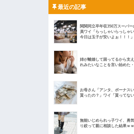
「こんな高いの？ｗｗ」「逆に超安い」
最近の記事
私「ちょっと、人の家の金庫触らないで
たから、開けてみようとしただけ☆』義兄
果・・・
私「初めて飲む味だけどなんのお茶？」
関関同立卒年収350万スーパー
【GIF】JSのカンチョーワロタ
員ワイ「らっしゃいらっしゃ
後続車にクラクションを鳴らされ彼氏が
今日は玉子が安いよぉ！！！
んだ！降りてこいよ！」と怒鳴りだし...
【衝撃】報酬100万円超の治験募集がこち
【ネット騒然】惨殺されたタワマン頂き
ｗｗｗｗｗｗｗｗｗｗ
姉が離婚して困ってるから支
【愕然】白のクラウン俺氏、高速道路左
れみたいなことを言い始めた
wwwwwwwwwwww
百年の恋12-899 食べた量を張り合って
【悲報】佐藤輝明・・・２軍でも盛大に
れ
お母さん「アンタ、ボーナス
貰ったの？」ワイ「貰ってな
無能いじめられっ子ワイ、勇
り絞って親に相談した結果ｗ