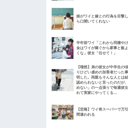
娘がワイと嫁との行為を目撃
ら口聞いてくれない
半年前ワイ「これから同棲や
金はワイが稼ぐから家事と飯
くな」彼女「任せて！」
【唖然】弟の彼女が中学生の
りひどい虐めの加害者だった
明した。両親もそんな人とは
認められないと言ったのだが
めない」の一点張りで毎週彼
れて実家にやってくる…
【悲報】ワイ将スーパーで万
間違われる