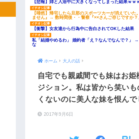
【悲報】姉と入浴中に大きくなってしまった結果ｗｗ
【唖然】帰宅したら旦那のスポーツカーが消えていた
ません』→ 数時間後・・警察『××さんご存じですか？
【衝撃】女友達から行為中に告白されてOKした結果
私「結婚やめるわ」 婚約者「え？なんでなんで？」 
な
ホーム
大人の話
自宅でも親戚間でも妹はお姫
ジション。私は皆から笑いも
くないのに美人な妹を恨んで
2017年9月6日