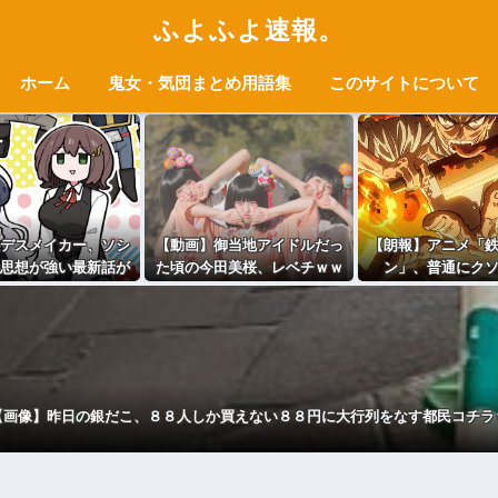
ふよふよ速報。
ホーム
鬼女・気団まとめ用語集
このサイトについて
デスメイカー、ソシ
【動画】御当地アイドルだっ
【朗報】アニメ「
思想が強い最新話が
た頃の今田美桜、レベチｗｗ
ン」、普通にク
公開
ｗｗｗｗｗｗｗｗｗｗｗｗｗ
ｗｗｗ
【画像】昨日の銀だこ、８８人しか買えない８８円に大行列をなす都民コチラ