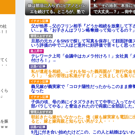
主な税金の成り立ちを調べてみ
娘は部活に入らずにピアノとバレ
私「その浴衣、本当に
よ！」キチママ『そこに金庫があっ
エを続けてる。ところが、塾で
で大丈夫…？」→街中
「泥は出てけ！二度と来るな！」結
「今年の合唱コン伴奏は諦めなさ
姿を見て、違和感ばか
彼「ちっ！」私「」
い」と言われたらしく...
ってしまい…
父が他界→父のフリン相手『どうか相続を放棄して下
の社
い…』私「お子さんはフリン略奪婚って知ってるの？」
い！！
逆切れ。「何クラクション鳴らして
」
旦那の元カノをSNSで探して写真を保存して顔面評価
いう評価の中で二人ほど意外に好評価で苦々しく思っ
らｗｗｗｗｗ(※画像あり)
女子のこの動画、すげえええええｗ
テレワーク上司「会議中はカメラ付けろ！」女社員「
えてく
付けろ！」→
車線を制限速度で走った結果
・・・
私が遺産を相続。→それを知った義両親が「旅行代金
くる
ろ！」「金の管理は私達がする！」と浅ましくも集り
やらかす←あまり悲しませないでく
義兄嫁が義実家で「コロナ陽性だったからこのまま療
なった
いくら
い」
子供の頃、母の弟にイタズラされてて中学に入ってか
部バラしてやる」と脅迫されたので両親に全部話した
朝起きたら嫁がいなかった。俺（嫁も嫁実家も電話に出
ると、嫁と嫁両親と知らない男が２人・・・
気を振
ｗｗｗ
9月に付き合い始めたけどこの、この人と結婚はない