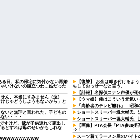
ある日、私の帰宅に気付かない再婚
【復讐】 お金は叩き付けるよ
きゃいけないの腹立つわ…姑だった
ちしておっせーなと言う。
【訃報】名探偵コナン声優が死去
ません、本当にすみません（泣）
【ウマ娘】俺はこういう元気い
だけじゃどうしようもないから」と
「高齢者のテレビ離れ」 昭和
さないと無理と言われた。子どもの
ショートスリーパー堀大輔氏、
れない・・・
ショートスリーパー堀大輔氏、
なんですけど、嫁が子供連れて家出し
【画像】PTA会長「PTA参加
げるとすれば母のせいかもしれな
⇒！
スーツ着てラーメン屋のバイト
WWWWWWWWWW