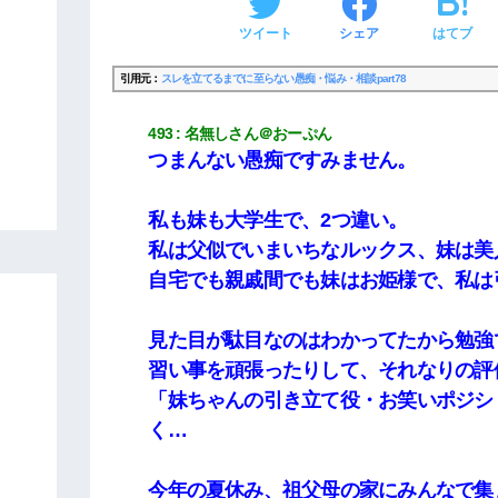
ツイート
シェア
はてブ
引用元：
スレを立てるまでに至らない愚痴・悩み・相談part78
493
名無しさん＠おーぷん
つまんない愚痴ですみません。
私も妹も大学生で、2つ違い。
私は父似でいまいちなルックス、妹は美
自宅でも親戚間でも妹はお姫様で、私は
見た目が駄目なのはわかってたから勉強
習い事を頑張ったりして、それなりの評
「妹ちゃんの引き立て役・お笑いポジシ
く…
今年の夏休み、祖父母の家にみんなで集