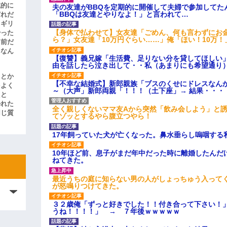
滅的に
夫の友達がBBQを定期的に開催して夫婦で参加してた
「BBQは友達とやりなよ！」と言われて…
どれだ
リギリ
【身体で払わせて】女友達「ごめん、何も言わずにお
やった
ら？」女友達「10万円ぐらい……」俺「ほい！10万！
名前だ
、なん
【復讐】義兄嫁「生活費、足りない分を貸してほしい」
由を話したら泣き出して・・私（あまりにも希望通り
」とか
【不幸な結婚式】新郎親族「ブスのくせにドレスなん
をよく
～（大声」新郎両親「！！！（土下座」→ 結果・・・
たと
かれた
全く親しくないママ友Aから突然「飲み会しよう」と
同じ質
てゾッとするやら腹立つやら！
17年飼っていた犬が亡くなった。鼻水垂らし嗚咽する
10年ほど前、息子がまだ年中だった時に離婚したんだ
ねてきた。
最近うちの庭に知らない男の人がしょっちゅう入って
が怒鳴りつけてきた。
３２歳俺「ずっと好きでした！！付き合って下さい！
うね！！！！」 → ７年後ｗｗｗｗｗ