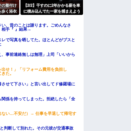
たよ
その着付け
【2/2】干すのに2年かかる薪を車
を歩く浴衣
に積み込んでた一家を捕まえよう
りが気にな
したら子供を置き去りにされた。
この夫婦が「子供を誘拐した」と
さい、昔のことは謝ります。ごめんなさ
騒いだので動画を見せたら…
相手『 』結果→
スレで写真を晒してた。ほとんどがブスと
た
え、事前連絡無しは無理」上司「いいから
を出せ！」「リフォーム費用を負担し
にきた。
養させて下さい」と言い出してド修羅場に
ら関係を持ってしまった。拒絶したら「全
。
ない…不安だ）→ 仕事を早退して帰宅す
わと判断して別れた。その元彼が交通事故