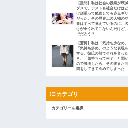
【疑問】私は社会の授業が壊
ダメで、テストも社会だけは
け頑張って勉強しても赤点ギ
だった。その歴史上の人物の
事はすべて覚えているのに、
けが全く出てこないんだけど
でだろう？
【驚愕】私は「気持ち少なめ
「気持ち多め」のような表現
する。彼氏の前でそれを言っ
き、「気持ちって何？」と聞
ので説明したら、その後また
問をしてきて冷めてしまった
カテゴリ