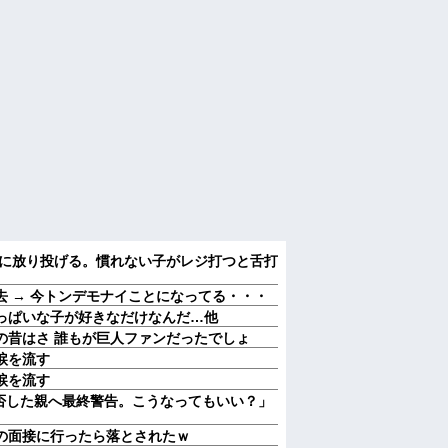
うに放り投げる。慣れない子がレジ打つと舌打
 → 今トンデモナイことになってる・・・
っぱいな子が好きなだけなんだ…他
の昔はさ 誰もが巨人ファンだったでしょ
涙を流す
涙を流す
拒否した親へ最終警告。こうなってもいい？」
の面接に行ったら落とされたｗ