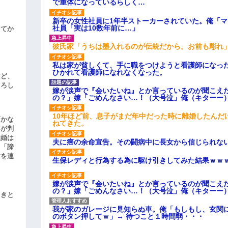
で重体になっているらしく…
新卒の女性社員に1年半ストーカーされていた。俺「
社員「実は10数年前に…」
してか
彼氏家「うちは墨入れるのが伝統だから。お前も彫れ」
私は家が貧しくて、手に職をつけようと看護師になっ
ひかれて看護師になれなくなった。
けど、
よろし
嫁が涙声で『会いたいね』とか言っているのが聞こえ
の？」嫁「ごめんなさい…！（大号泣」俺（キターー
10年ほど前、息子がまだ年中だった時に離婚したんだ
頃かな
ねてきた。
事が判
結婚は
夫に癌の余命宣告。その闘病中に長女から信じられな
、「諦
女を連
生保レディと行為する為に駆け引きしてみた結果ｗｗ
嫁が涙声で『会いたいね』とか言っているのが聞こえ
の？」嫁「ごめんなさい…！（大号泣」俺（キターー
引きと
我が家のガレージに見知らぬ車。俺「もしもし、玄関に
のボタン押してｗ」→ 待つこと１時間弱・・・