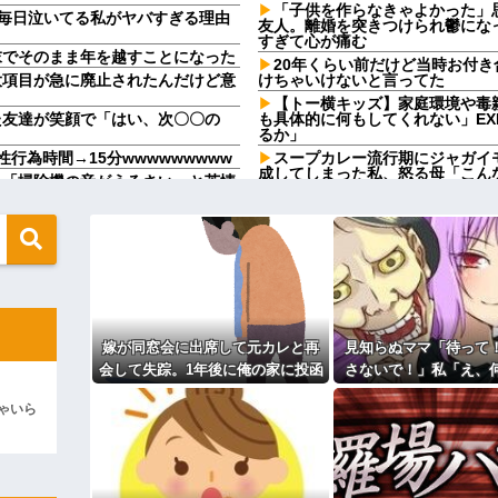
「子供を作らなきゃよかった」
」で毎日泣いてる私がヤバすぎる理由
友人。離婚を突きつけられ鬱にな
すぎて心が痛む
末でそのまま年を越すことになった
20年くらい前だけど当時お付
大項目が急に廃止されたんだけど意
けちゃいけないと言ってた
【トー横キッズ】家庭環境や毒
た友達が笑顔で「はい、次〇〇の
も具体的に何もしてくれない」EX
るか」
行為時間→15分wwwwwwwww
スープカレー流行期にジャガイ
成してしまった私、怒る母「こん
ら「掃除機の音がうるさい」と苦情
す？」→母「捨てるの禁止！」と
、原因を探るとまさかの事実が…
俺｢そろそろ子供がほしい｣嫁｢
こず謝罪ポーズ→「わざとじゃない
だ見ぬ我が子より弟君の方が大事｣
の私を悪者扱いし、旦那まで「妻
ね｣→マジギレしちゃった
俺の方が潔癖なのに嫁が俺に片
通に美人の部類だったと判明ｗｗｗ
で決別宣言した。嫁「頑張るから
的外れすぎて絶賛空回り中
もない格好を披露してしまうw w
スーパーの刺身盛り合わせはパ
まま食卓に置いちゃってOK用」
嫁が同窓会に出席して元カレと再
見知らぬママ「待って
るのか分かんない奴はモテない奴確定
カツオのサクにアニサキスらし
？？？
会して失踪。1年後に俺の家に投函
さないで！」私「え、
【発見】発達っぽい奴の共通点
カップを作って大盛りあがり←なん
されたものがこれ...
の！？」→慌てて降り
離婚調停中のトメ発言「躾のな
ゃいら
生が激怒してい
想で。私達夫婦は夜も眠れず主人
ｗｗｗｗｗｗｗｗｗｗｗｗｗｗｗｗ
捕して欲しい」
かったよ」私「えっ…？」→数カ月
姪を預かって高校に通わせるこ
メ絶句…
預かれと
ィギュアがヤバすぎるｗｗｗｗｗｗ