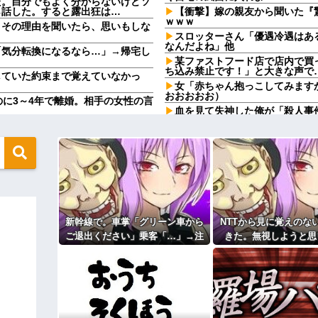
た。自分でもよく分からないけどソ
ら話した。すると露出狂は…
【衝撃】嫁の親友から聞いた『
ｗｗｗ
。その理由を聞いたら、思いもしな
スロッターさん「優遇冷遇はあ
なんだよね」他
「気分転換になるなら…」→帰宅し
某ファストフード店で店内で買
ち込み禁止です！」と大きな声で
していた約束まで覚えていなかっ
女「赤ちゃん抱っこしてみます
おおおおお）
のに3～4年で離婚。相手の女性の言
血を見て失神した俺が「殺人事
パニックに！勇敢なおばちゃんと
末路が悲惨すぎるｗｗｗｗ
【恐怖】浮気相手との写メをLI
やってるんやが金がない
動がこれｗｗｗｗ
？屋台出店してる奴らは誰の許可を
【画像】このボケて、破壊力あ
コトメの結婚式で、知らない間
なかったです」←これほんまかぁ？
旦那の同僚女が旦那の元カノ。
で残業したり二人で出張に行った
wwwwwwwwwwwwww
嘘つくのかな
男どもの「おはよう」にブチギレｗ
新幹線で。車掌「グリーン車から
NTTから見に覚えのな
休んだ翌日、先輩パートに申し
た。このパートの性格悪くないか
ご退出ください」乗客「…」→注
きた。無視しようと思
私たち「じゃあお言葉に甘えて…」
【速報】専門家「イオンモール
意されても動かない乗客を見てい
ら、とんでもない事実
ていて…
ど…」
たら、その直後まさかの展開に…
て…
ャレンジしたらとんでもない事態に
24歳の嫁に性的な魅力を感じ
万超えて...
主な税金の成り立ちを調べてみ
ィギュアがヤバすぎるｗｗｗｗｗｗ