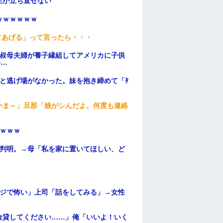
生が立ち直せない
ｗｗｗｗｗｗ
てあげる」って言ったら・・・
→叔母夫婦が養子縁組してアメリカに子供
い…
と逃げ場がなかった。妹を抱き締めて「ﾀ
いま～」旦那「娘がシんだよ。何度も連絡
ｗｗｗ
が判明。→母「私を家に置いてほしい、ど
マジで怖い」上司「話をしてみる」→女性
金貸してください……」俺「いいよ！いく