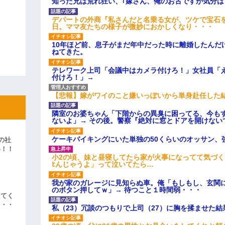
知った兄は荒れ狂い、｢嫁さん、俺のお古ですが気分
デパートの外商『私さんだと名乗る女が、ツケで宝石を
日。ママ友たちの様子が微妙におかしくなり・・・
10年ほど前、息子がまだ年中だった時に離婚したんだ
ねてきた。
テレワーク上司「会議中はカメラ付けろ！」女社員「
付けろ！」→
【悲報】嫁がワイのこと嫌いっぽいから単身赴任した
隣室のお婆ちゃん「下階からの異臭に困ってる、今も
ないよ」→ その後。警察『絶対に窓とドアを開けない
ケーキバイキングにいた単独の50くらいのオッサン、
の社
い！！
小2の頃、妹と昼寝してたら家が火事になってて気づく
」
ﾋんじゃうよ」って泣いてたら…
我が家のガレージに見知らぬ車。俺「もしもし、玄関に
のボタン押してｗ」→ 待つこと１時間弱・・・
えてく
・・・
私（23）冗談のつもりで上司（27）に胸を揉ませた結