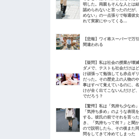
明した。両親もそんな人とは
認められないと言ったのだが
めない」の一点張りで毎週彼
れて実家にやってくる…
【悲報】ワイ将スーパーで万
間違われる
【疑問】私は社会の授業が壊
ダメで、テストも社会だけは
け頑張って勉強しても赤点ギ
だった。その歴史上の人物の
事はすべて覚えているのに、
けが全く出てこないんだけど
でだろう？
【驚愕】私は「気持ち少なめ
「気持ち多め」のような表現
する。彼氏の前でそれを言っ
き、「気持ちって何？」と聞
ので説明したら、その後また
問をしてきて冷めてしまった