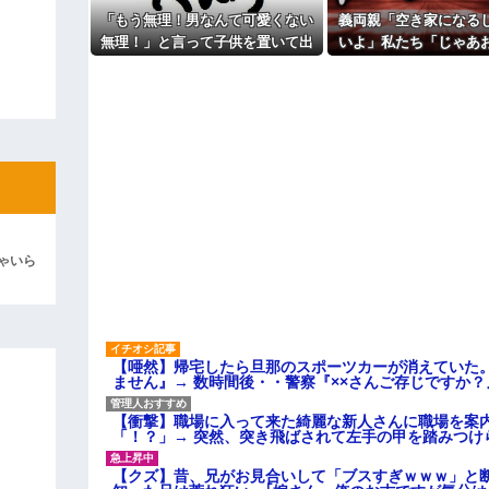
よ！」キチママ『そこに金庫があっ
「泥は出てけ！二度と来るな！」結
「もう無理！男なんて可愛くない
義両親「空き家になる
無理！」と言って子供を置いて出
いよ」私たち「じゃあ
彼「ちっ！」私「」
て行った息子嫁
えて…」→引っ越した
外の出来事が待って
逆切れ。「何クラクション鳴らして
らｗｗｗｗｗ(※画像あり)
女子のこの動画、すげえええええｗ
車線を制限速度で走った結果
くる
やらかす←あまり悲しませないでく
ゃいら
【唖然】帰宅したら旦那のスポーツカーが消えていた
ません』→ 数時間後・・警察『××さんご存じですか？
【衝撃】職場に入って来た綺麗な新人さんに職場を案内
「！？」→ 突然、突き飛ばされて左手の甲を踏みつけ
【クズ】昔、兄がお見合いして「ブスすぎｗｗｗ」と