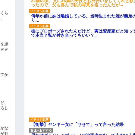
22歳の頃、父に36歳の男性とお見合いをしてくれと
ったので、父も喜んで私の写真を送ったんだが→
いくら
何年か前に妹は離婚している。当時生まれた姪が義弟
い」
り…
彼にプロポーズされたんだけど、実は資産家だと知っ
て本当？私が付き合ってもいい？」
気を振
ｗｗｗ
してか
けど、
よろし
【衝撃】ヤンキー女に「サせて」って言った結果
頃かな
事が判