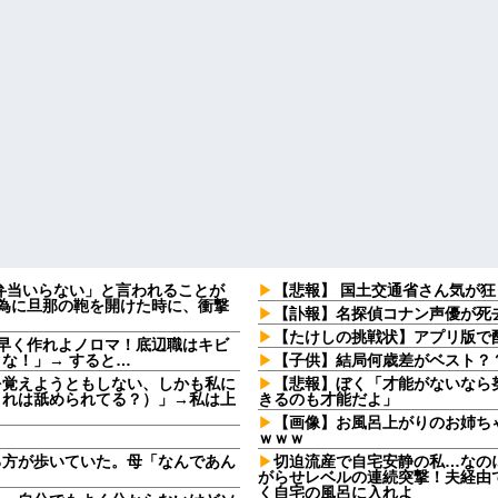
弁当いらない」と言われることが
【悲報】 国土交通省さん気が
る為に旦那の鞄を開けた時に、衝撃
【訃報】名探偵コナン声優が死去
【たけしの挑戦状】アプリ版で
早く作れよノロマ！底辺職はキビ
な！」→ すると…
【子供】結局何歳差がベスト？
を覚えようともしない、しかも私に
【悲報】ぼく「才能がないなら
これは舐められてる？）」→私は上
きるのも才能だよ」
【画像】お風呂上がりのお姉ちゃ
ｗｗｗ
る方が歩いていた。母「なんであん
切迫流産で自宅安静の私…なの
がらせレベルの連続突撃！夫経由で
く自宅の風呂に入れよ