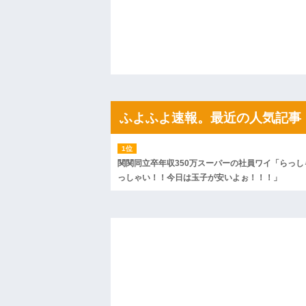
私「ちょっと、人の家の金庫触らないで
たから、開けてみようとしただけ☆』義兄
果・・・
私「初めて飲む味だけどなんのお茶？」
【GIF】JSのカンチョーワロタ
後続車にクラクションを鳴らされ彼氏が
んだ！降りてこいよ！」と怒鳴りだし...
【衝撃】報酬100万円超の治験募集がこち
【ネット騒然】惨殺されたタワマン頂き
ｗｗｗｗｗｗｗｗｗｗ
ふよふよ速報。最近の人気記事
【愕然】白のクラウン俺氏、高速道路左
wwwwwwwwwwww
百年の恋12-899 食べた量を張り合って
【悲報】佐藤輝明・・・２軍でも盛大に
関関同立卒年収350万スーパーの社員ワイ「らっし
れ
っしゃい！！今日は玉子が安いよぉ！！！」