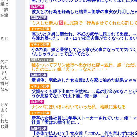
男だけどリベンジポノレノの被害者になって未だに人
結婚は
、「諦
彼女との行為を録画した結果→衝撃の事実が判明した
女を連
ミスした新人(
)に冗談で「行為させてくれたら許し
高1のとき男に襲われ、不妊の叔母に頼まれて出産。
を連れ帰った。→9・11で叔母夫婦が亡くなってしま
引きと
小2の頃、妹と昼寝してたら家が火事になってて気づく
ﾋんじゃうよ」って泣いてたら…
滅的に
嘘をついてフリン旅行へ出かけた嫁→翌日、嫁「ただ
どれだ
したのに…」嫁「えっ」→なんと・・・
リギリ
やった
童貞俺、宅飲みした女友達2人を家に泊めた結果ｗｗｗ
名前だ
、なん
父親がくも膜下出血で突然ﾀﾋ。→母の貯金が0なこと
うか見捨てないで(土下座」俺・嫁「…」
」とか
ナンパにほいほい付いていった私、地獄に落ちる
をよく
たと
新卒の女性社員に1年半ストーカーされていた。俺「
かれた
社員「実は10数年前に…」
同じ質
【身体で払わせて】女友達「ごめん、何も言わずにお