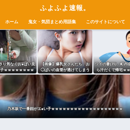
ふよふよ速報。
ホーム
鬼女・気団まとめ用語集
このサイトについて
さり気なくお●ぱい見
【画像】爆乳女さんたち、お
ワイの妻(35)、町
子ｗｗｗｗｗｗｗｗ
◯ぱいの血管が透けてしまう
ら汗だくで帰宅ｗ
ｗ
ｗｗｗwｗｗｗｗｗｗｗｗ
乃木坂で一番顔がエ●い子ｗｗｗｗｗｗｗｗｗｗｗｗｗｗｗｗｗｗｗ