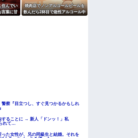
し住んでい
焼肉店でノンアルコールビールを
お言葉に甘
飲んだら2杯目で急性アルコール中
途端、予想
毒になった。それで警察と保健所
いて…
を巻き込む騒ぎに…
。警察『目立つし、すぐ見つかるかもしれ
』
することに → 新人「ドンッ！」私
られて…
断った女性が、兄の同級生と結婚。それを