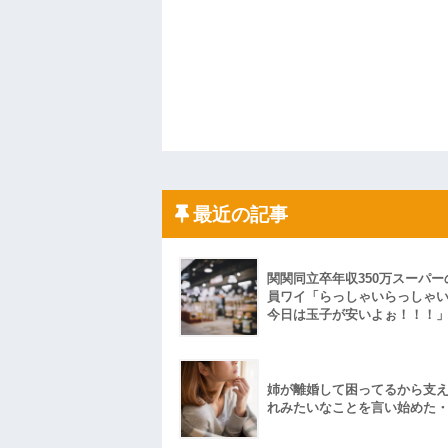
最近の記事
関関同立卒年収350万スーパー
員ワイ「らっしゃいらっしゃ
今日は玉子が安いよぉ！！！
姉が離婚して困ってるから支
れみたいなことを言い始めた