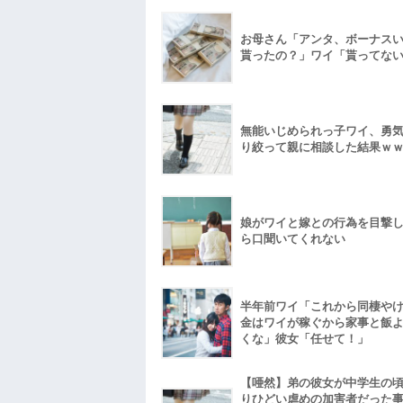
お母さん「アンタ、ボーナス
貰ったの？」ワイ「貰ってな
無能いじめられっ子ワイ、勇
り絞って親に相談した結果ｗ
娘がワイと嫁との行為を目撃
ら口聞いてくれない
半年前ワイ「これから同棲や
金はワイが稼ぐから家事と飯
くな」彼女「任せて！」
【唖然】弟の彼女が中学生の
りひどい虐めの加害者だった