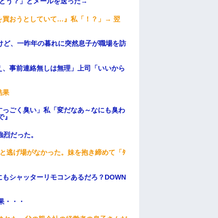
はどう？」とメールを送った→
買おうとしていて…』私「！？」→ 翌
けど、一昨年の暮れに突然息子が職場を訪
え、事前連絡無しは無理」上司「いいから
結果
すっごく臭い」私「変だなあ～なにも臭わ
で』
強烈だった。
と逃げ場がなかった。妹を抱き締めて「ﾀ
もシャッターリモコンあるだろ？DOWN
果・・・