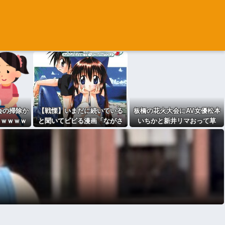
内会の掃除か
【戦慄】いまだに続いている
板橋の花火大会にAV女優松本
ｗｗｗｗｗ
と聞いてビビる漫画「ながさ
いちかと新井リマおって草
れて藍蘭島」「咲」「らき☆
すた」ｗｗｗｗｗｗｗｗｗｗ