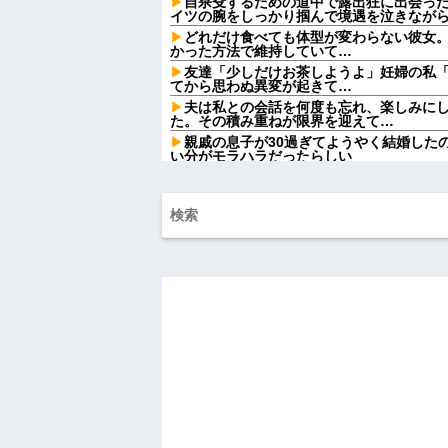
自杀殳するための道中で露出狂に出会っ
イツの腕をしっかり掴んで境遇を泣きなが
どれだけ食べても体型が変わらない彼女
かった方法で維持していて…
友達「少しだけお茶しようよ」妊婦の私
てから思わぬ異変が起きて…
夫は私との会話を何度も忘れ、楽しみに
た。その積み重ねが限界を迎えて…
親戚の息子が30過ぎてようやく結婚した
い分がモラハラだったらしい
【肥満】 103キロで彼氏にフラれた女の
ワイ手取り15万正社員→副業でウーバー
祭りって謎だよな、誰が神輿担いでるの
得て商売してるの？
【画像】宇垣美里「学生時代は全然モテ
w w w w w w w w
【悲報】大卒初任給600万の時代へwwwww
【悲報】AV女優さん、キモオタチー牛弱
ｗｗ
義両親「空き家になるし住んでいいよ」
→引っ越した途端、予想外の出来事が待っ
激辛チャレンジの契約書にサインし、チ
なった。救急車運ばれ胃の洗浄や入院2日で10
ハードオフに売っていた4万4000円のフ
「こんな高いの？ｗｗ」「逆に超安い」