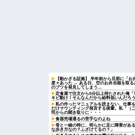
【動かざる証拠】 半年前から旦那に「お
度々あった → ある日、空のお弁当箱を取
のブツを発見してしまう…
定食屋で注文から5分以上待たされた俺「
キビ動け！そんなんだから給料低いんだろう
私の作ったマニュアルを読まない、仕事
だけマウンティング発言する後輩。私「（
司からの聞き取りに・・・
食器売場通るの苦手なのよね
母と一緒の時に、明らかに足に障害があ
な歩き方なの？ふざけてるの？」