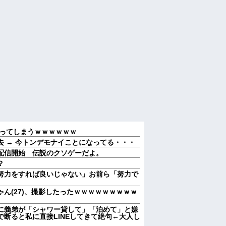
狂ってしまうｗｗｗｗｗｗ
 → 今トンデモナイことになってる・・・
配信開始 伝説のクソゲーだよ。
？
努力をすれば良いじゃない」お前ら「努力で
ん(27)、撮影したったｗｗｗｗｗｗｗｗｗ
に義弟が「シャワー貸して」「泊めて」と嫌
断ると私に直接LINEしてきて絶句←大人し