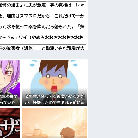
驚愕の過去』に夫が激震…事の真相はコレｗ
る。理由はスマスロだから、これだけで十分
った水を使って薬を飲んだら怒られた。「持
…
か～？w」ワイ（やめろおおおおおおおおお
件の被害者（遺体）」と勘違いされ現場が大
オジサン達の団結力と勘違い劇がこちらｗｗ
NEでミス送信する嫁…その後旦那が取った行
りすぎてクッソワロタｗｗｗｗｗｗｗｗｗ
にお祝いの歌を弾き語りする事になってた
なのにしょっちゅうペアで仕事してて遅くま
り。なんで「今度の出張は一人で行く」って
い請求書が
２年付き合ってる彼女がいるんだ
送りあるかと確認したらいきなりキレられ
？
っていた
が、妊娠したので生まれる前に籍
熊本の爆心地に”こんなもの”があったんだけ
が判明し
を入れたいと言われた。俺は種が
ほぼ無いはずなのに...
なくなったので離婚したい件
たよ