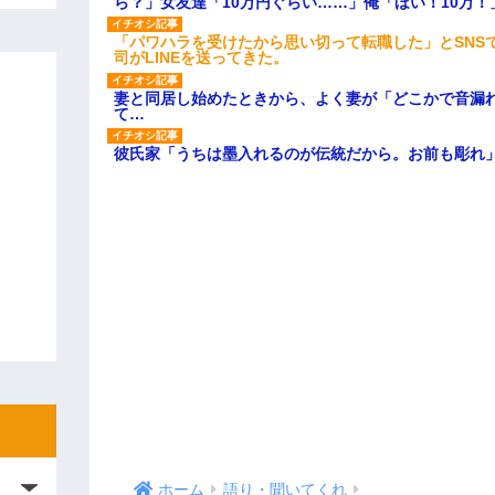
ら？」女友達「10万円ぐらい……」俺「ほい！10万！
「パワハラを受けたから思い切って転職した」とSNS
司がLINEを送ってきた。
妻と同居し始めたときから、よく妻が「どこかで音漏
て…
彼氏家「うちは墨入れるのが伝統だから。お前も彫れ」
ホーム
語り・聞いてくれ