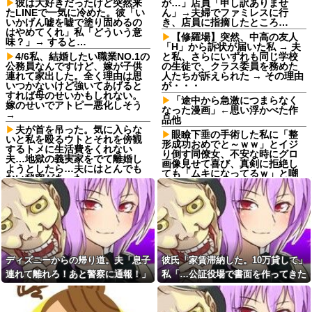
彼は大好きだったけど突然来
が…」店員「申し訳ありませ
たLINEで一気に冷めた。彼「い
ん」→夫婦でファミレスに行
いかげん嘘を嘘で塗り固めるの
き、店員に指摘したところ…
はやめてくれ」私「どういう意
【修羅場】突然、中高の友人
味？」→ すると…
「H」から訴状が届いた私 → 夫
4/6私、結婚したい職業NO.1の
と私、さらにいずれも同じ学校
公務員なんですけど、嫁が子供
の生徒で、クラス委員を務めた
連れて家出した。全く理由は思
人たちが訴えられた → その理由
いつかないけど強いてあげると
が・・・
すれば母のせいかもしれない。
「途中から急激につまらなく
嫁のせいでアトピー悪化しそう
なった漫画」←思い浮かべた作
→
品他
夫が首を吊った。気に入らな
眼瞼下垂の手術した私に「整
いと私を殴るウトとそれを傍観
形成功おめでと～ｗｗ」とイジ
するトメに生活費をくれない
り倒す同僚女、不安な時にグロ
夫…地獄の義実家をでて離婚し
画像見せて喜び、真剣に拒絶し
ようとしたら…夫にはとんでも
ても「ムキになってるｗ」と嘲
ない秘密があった
笑…人の病気と手術を娯楽にす
最近の若手社員は何故かコレ
んなよ！！
を嫌がるらしい
姪「結婚しても子供は産まな
嫁「生ハムを手作りした
い」私「どうして？」→理由を
よ！」俺「それ、生肉のままじ
聞いてみると、思わず少子化の
ゃないか！」→食べてしまった
現実を考えさせられて…
翌日にまさかの事態が…
結婚するという決断って重く
ディズニーからの帰り道。夫「息子
彼氏「家賃滞納した。10万貸して」
私「また郵便がなくなって
ないですか？
る…」知人「一緒に捕まえよ
連れて離れろ！あと警察に通報！」
私「…公証役場で書面を作ってきた
【悲報】強者男性さん「30超
う」→おとりを仕掛けたら泥奥
えてデートの練習とかしてる奴
私「助けて！」駅員「どうしまし
ら考える」→結果・・・
がまんまと引っかかり…
なんなんだ？普通は10代の子供
た！？」→トンデモナイことに…
【後編】我が家で集まりがあ
がいるぞ」