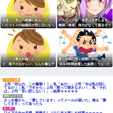
った後に子供の新品クロックス
【修羅場】弟を車で迎えに行
が消えた。犯人のママがカバン
くときにファミレスの駐車場か
に入れるのを見た人もいるのに
ら飛び出してきた男性を轢いて
相手旦那が「証拠は？」と認め
しまった 轢かれた男は傷だらけ
ない…...
で血まみれなのに凄い大声て喚
急逝した実父の葬儀と私をいびって
アルビノの私「体育は見学します」
アタシ何歳に見える？って誘
いて暴れまくり…
い受け風の事言うゴミってまだ
いたコトメの結婚式が同じ日になっ
教師「将来、体力がなくて困るぞ？
【驚愕】デキ婚した相手は出
生存してるよね～
張姫。母の興信所調査で夫婦崩
てしまった。無理にでも来いと言わ
我慢して走れ！」→結果、膝を痛め
ディズニーからの帰り道。夫
壊？！ｗｗｗｗ
れてしまい...
て・・・
「息子連れて離れろ！あと警察
【唖然】浮気バレた旦那が嫁
に通報！」私「助けて！」駅員
に勢いで吐き出した結果ｗｗｗ
「どうしました！？」→トンデ
ｗ
モナイことに…
1/2義弟娘「ママのアソコには
会社に突然「嫁に手を出した
黒い絵があるんだよ！洗っても
だろ」と怒りの電話が入った。
落ちないんだよ！」あー…だか
コトメが最近妊娠したらしいんだけ
妻が同期の男と頻繁に外出。その生
全く心当たりのない俺だった
らいつも肌を隠してるのね。こ
が、事態は思わぬ展開に…
ど、様子がおかしい。なんか嫌な予
活を4年間放置した結果こうなった
んな田舎で刺青バレたら面倒な
【衝撃】ジャンポケ斉藤の妻
事になっちゃうよ…→面倒な事
感がして、コトメにこっそり電話し
さん、夫の求刑7年翌日に
に。
たら...
Instagram更新しSNS民をザワつ
柿の種、以前は柿の種のピー
かせてしまう…
ナッツの方が好きだった
上司「何なの、この書類！！」私「あの‥」上司「今は私が話し
【速報】女さん、20歳でアル
新卒の時に受けた会社の面接
てるの！」私「ですから」上司「黙って聞きなさい！」私「それ
ファード一括で買ったことを自
で、趣味と地元の話だけして採
は」上司「言い訳しない！」→結果ｗｗｗｗｗ
慢してしまう
用された
【衝撃】上司「あのさあ田
統合失調症って何がどうヤバ
沼？お前営業車のガソリン抜い
さっき嫁から、「愛しています」ってメールが届いた。俺も「愛
いの？「現実」と「妄想」の境
てない？」俺「はぁ？どういう
してます」って送ったら
界が崩れるってマジ？
ことすか？」上司「自分の車に
入れ替えたりしてない？？」←
義母「小学生になったら一人
ワイアラサー主婦、昨晩久しぶりに夫と致した結果ｗｗｗｗｗ