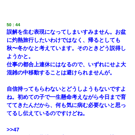
妻が亡くなったんだけど正直ガチで嬉しい
50
44
日曜日、会社の窓を見ると同僚の姿。俺（あれ？ディズニーシー
じゃ？）→俺電話「今何してんの？」同僚「シーで並んでるこ
誤解を生む表現になってしまいすみません。お盆
と！」俺「会社にいない？」→次の瞬間、すごい鳥肌が立った
に灼熱旅行したいわけではなく、帰るとしても
秋〜冬かなと考えています。そのときどう説得し
ホテルに泊まったんだけど従業員が最悪だった。折角の旅行で何
故私が怒鳴られなきゃいけなかったのだ
ようかと。
仕事の都合上連休にはなるので、いずれにせよ大
妻「ずっと好きだった人と一緒になりたいから、わかれてくださ
混雑の中移動することは避けられませんが。
い」→離婚後、娘と実家で生活してると…
自信持ってもらわないとどうしようもないですよ
【衝撃】ヤンキー女に「サせて」って言った結果
ね。初めての子で一生懸命考えながら今日まで育
ててきたんだから、何も気に病む必要ないと思っ
宅飲みで女友達の乳を見てしまった・・・
てるし伝えているのですけどね。
男だけどリベンジポノレノの被害者になって未だに人生が立ち直
せない
>>47