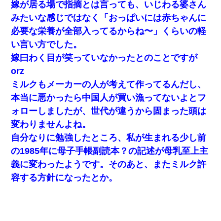
嫁が居る場で指摘とは言っても、いじわる婆さん
【GJ!】会社から帰宅中、広い駐車場にエンジンかけっ放しの車を
みたいな感じではなく「おっぱいには赤ちゃんに
発見。しかも「ヒィ～」みたいな声も聞こえてきたので気になっ
て近寄ったら女の子がおっさんの下敷きになってた
必要な栄養が全部入ってるからね〜」くらいの軽
い言い方でした。
日航機墜落事故の「ここからは日本語で大丈夫ですよ〜」の絶望
嫁曰わく目が笑っていなかったとのことですが
感がヤバイ・・・
orz
ミルクもメーカーの人が考えて作ってるんだし、
【報告者がキチ】嫁「妊娠した」俺『それじゃあ皆に祝ってもら
おう』友人達を家に連れ帰ってホームパーティー→俺『皆に祝え
本当に悪かったら中国人が買い漁ってないよとフ
てもらえて良かったな！』→
ォローしましたが、世代が違うから固まった頭は
変わりませんよね。
嫁に不倫されたから嫁と不倫相手に1000万の慰謝料請求した
自分なりに勉強したところ、私が生まれる少し前
の1985年に母子手帳副読本？の記述が母乳至上主
この母親は娘の黒歴史を掘り出さないと死ぬんか？ 死ぬんか？
義に変わったようです。そのあと、またミルク許
容する方針になったとか。
中途採用のAが部長から呼び出された。Aはヘラヘラと部屋に入っ
ていき、1時間後に号泣しながら出てきて…
【衝撃】嫁父の会社に勤続１０年、手取り１４万 → 俺「２２万も
らえる会社から誘われた。転職したい」義父「クビ！（激怒」嫁