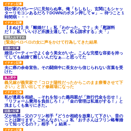
我が家のガレージに見知らぬ車。俺「もしもし、玄関にもシャッ
ターリモコンあるだろ？DOWNのボタン押してｗ」→ 待つこと１
時間弱・・・
【まぬけ】夫「離婚だ！」私「わかった。で？」夫「慰謝料
だ！」私「いいけど弁護士通して。私も請求する」夫「」
[緊急]ベロベロの女に声をかけて行為してきた結果
婚活パーティーでよく会う美女がいた。こんな完璧な容姿を持っ
てしても結婚て難しいんだなぁ…と思ってた
夫に癌の余命宣告。その闘病中に長女から信じられない言葉を受
けた
義兄嫁が義実家で「コロナ陽性だったからこのまま療養させて下
さい」と言い出してド修羅場になった
私が遺産を相続。→それを知った義両親が「旅行代金を出せ！」
「リフォーム費用を負担しろ！」「金の管理は私達がする！」と
浅ましくも集りにきた。
父が他界→父のフリン相手『どうか相続を放棄して下さい、昔の
ことは謝ります。ごめんなさい…』私「お子さんはフリン略奪婚
って知ってるの？」相手『 』結果→