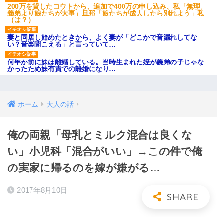
200万を貸したコウトから、追加で400万の申し込み、私「無理。
義弟より娘たちが大事」旦那「娘たちが成人したら別れよう」私
（は？）
妻と同居し始めたときから、よく妻が「どこかで音漏れしてな
い？音楽聞こえる」と言っていて…
何年か前に妹は離婚している。当時生まれた姪が義弟の子じゃな
かったため妹有責での離婚になり…
ホーム
大人の話
俺の両親「母乳とミルク混合は良くな
い」小児科「混合がいい」→この件で俺
の実家に帰るのを嫁が嫌がる…
2017年8月10日