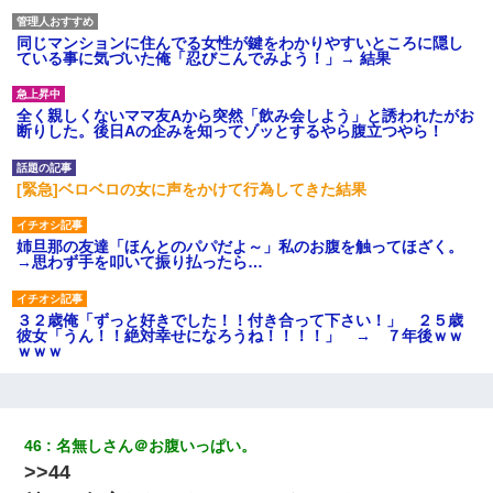
同じマンションに住んでる女性が鍵をわかりやすいところに隠し
ている事に気づいた俺「忍びこんでみよう！」→ 結果
全く親しくないママ友Aから突然「飲み会しよう」と誘われたがお
断りした。後日Aの企みを知ってゾッとするやら腹立つやら！
[緊急]ベロベロの女に声をかけて行為してきた結果
姉旦那の友達「ほんとのパパだよ～」私のお腹を触ってほざく。
→思わず手を叩いて振り払ったら…
３２歳俺「ずっと好きでした！！付き合って下さい！」 ２５歳
彼女「うん！！絶対幸せになろうね！！！！」 → ７年後ｗｗ
ｗｗｗ
俺「初対面でなに言ったか覚えてる？」嫁「臭いんだよ！キモオ
タ？だっけ？」俺「だいたい合ってる。で、なんで告白してきた
の？」→
46
名無しさん＠お腹いっぱい。
>>44