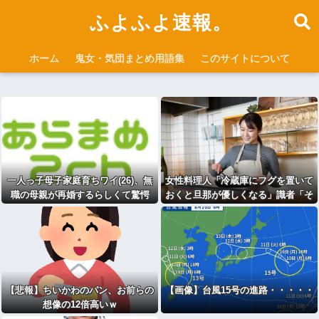
ふよふよ速報。
ホーム
鬼女・気団まとめ用語集
このサイトについて
一人っ子母子家庭育ちワイ(26)、無
女性料理人「冷蔵庫にフグを置いて
職の母親が再婚するらしくて驚愕
おくと旦那が優しくなる」識者「そ
の手があったか……」⇒7万いい
ね！！！
【悲報】ちいかわのパン、お前らの
【画像】台風15号の進路・・・・・
想像の12倍高いｗ