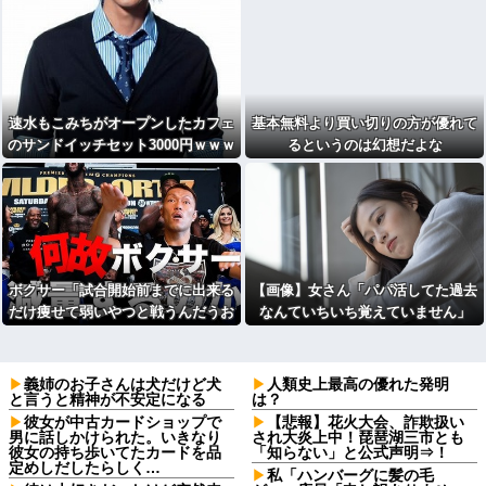
速水もこみちがオープンしたカフェ
基本無料より買い切りの方が優れて
のサンドイッチセット3000円ｗｗｗ
るというのは幻想だよな
ｗｗ
ボクサー「試合開始前までに出来る
【画像】女さん「パパ活してた過去
だけ痩せて弱いやつと戦うんだうお
なんていちいち覚えていません」
おおおお！」ボクシングファン「減
量頑張って偉い」
義姉のお子さんは犬だけど犬
人類史上最高の優れた発明
と言うと精神が不安定になる
は？
彼女が中古カードショップで
【悲報】花火大会、詐欺扱い
男に話しかけられた。いきなり
され大炎上中！琵琶湖三市とも
彼女の持ち歩いてたカードを品
「知らない」と公式声明⇒！
定めしだしたらしく…
私「ハンバーグに髪の毛