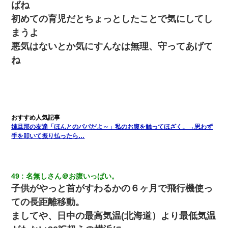
ばね
初めての育児だとちょっとしたことで気にしてし
ワイ144kg彼女98kgデブカップル、1年間毎日行為しまくった結
まうよ
果
悪気はないとか気にすんなは無理、守ってあげて
ね
【画像】女上司(30)「終電なくなったね…部屋くる？」ワイ「行
きます！」
体中に赤い蕁麻疹みたいなのができて、皮膚科にいったら「ジベ
ル薔薇色ひこう疹」という症状だと言われた
姉旦那の友達「ほんとのパパだよ～」私のお腹を触ってほざく。→思わず
クラスで一人無口で誰とも話さない男子がいた。→修学旅行に来
なかったその男子に女子達がお土産を渡した。5分後…
手を叩いて振り払ったら…
放置子が病院送りになったらしい → 俺（二度と帰ってくるなよ…
嫁を半身不随にしやがった恨みは、正直こんなもんじゃ晴れな
49
名無しさん＠お腹いっぱい。
い）
子供がやっと首がすわるかの６ヶ月で飛行機使っ
ての長距離移動。
ワイアラサー主婦、昨晩久しぶりに夫と致した結果ｗｗｗｗｗ
ましてや、日中の最高気温(北海道）より最低気温