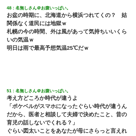
「離婚！（激怒」
48
名無しさん＠お腹いっぱい。
お盆の時期に、北海道から横浜つれてくの？ 姑
昨日37歳のおばさんと行為したんだけどめちゃくちゃだった
関係なく道民には地獄ｗ
札幌の今の時間、外は風があって気持ちいいくら
高1のとき男に襲われ、不妊の叔母に頼まれて出産。→叔母夫婦が
養子縁組してアメリカに子供を連れ帰った。→9・11で叔母夫婦が
いの気温ｗ
亡くなってしまい…
明日は雨で最高予想気温25℃だｗ
私『貯金貯まったし、やっと家建てられるね！』夫「実家を二世
帯住宅にした。それに貯金使った」→私『離婚しよう』夫「え
っ」私『使った貯金はあげるから』→すると…
小2の頃、妹と昼寝してたら家が火事になってて気づくと逃げ場が
なかった。妹を抱き締めて「ﾀﾋんじゃうよ」って泣いてたら…
51
名無しさん＠お腹いっぱい。
考え方どころか時代が違うよ
子供の頃、母の弟にイタズラされてて中学に入ってから関係を持
「ポケベルがスマホになったぐらい時代が違うん
ってしまった。拒絶したら「全部バラしてやる」と脅迫されたの
で両親に全部話した。
だから、医者と相談して夫婦で決めたこと、昔の
育児の話しないでくれる？」
ＤＮＡ検査『血縁関係０％』旦那「やっぱり托卵だったんだ…」
ぐらい図太いことをあなたが母にさらっと言えれ
嫁「本当に身に覚えがない」「なにかの間違いだ！取り違え
だ！」→ 嫁「あっ」