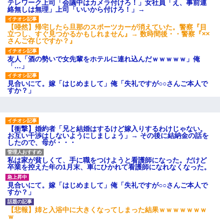
され彼氏が逆切れ。「何クラク
テレワーク上司「会議中はカメラ付けろ！」女社員「え、事前連
ション鳴らしてんだ！降りてこ
絡無しは無理」上司「いいから付けろ！」→
いよ！」と怒鳴りだし...
【衝撃】報酬100万円超の治験
【唖然】帰宅したら旦那のスポーツカーが消えていた。警察『目
募集がこちらｗｗｗｗｗ(※画像
立つし、すぐ見つかるかもしれません』→ 数時間後・・警察『××
あり)
さんご存じですか？』
【ネット騒然】惨殺されたタ
ワマン頂き女子のこの動画、す
友人「酒の勢いで女先輩をホテルに連れ込んだｗｗｗｗｗ」俺
げえええええｗｗｗｗｗｗｗｗ
「…」
ｗｗｗ
【愕然】白のクラウン俺氏、
見合いにて。嫁「はじめまして」俺「失礼ですが○○さんご本人で
高速道路左車線を制限速度で走
すか？」
った結果wwwwwwwwwwww
百年の恋12-899 食べた量を
張り合ってくる
【悲報】佐藤輝明・・・２軍
【衝撃】婚約者「兄と結婚はするけど嫁入りするわけじゃない。
でも盛大にやらかす←あまり悲
お互い干渉はしないようにしましょう」→ その後に結納金の話を
しませないでくれ
したので、母が・・・
私は家が貧しくて、手に職をつけようと看護師になった。だけど
卒業を控えた年の1月末、車にひかれて看護師になれなくなった。
見合いにて。嫁「はじめまして」俺「失礼ですが○○さんご本人で
すか？」
【悲報】姉と入浴中に大きくなってしまった結果ｗｗｗｗｗｗｗ
ｗ