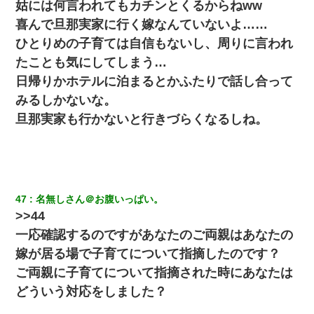
【驚愕】私「今まで育てた分のお金返してね(冗談)」息子「はい、
姑には何言われてもカチンとくるからねww
3000万円」→数年後。私「妹が病気になったから援助して欲し
い」→
喜んで旦那実家に行く嫁なんていないよ……
ひとりめの子育ては自信もないし、周りに言われ
生保レディと行為する為に駆け引きしてみた結果ｗｗｗｗｗｗｗ
たことも気にしてしまう…
ｗｗｗｗｗ
日帰りかホテルに泊まるとかふたりで話し合って
みるしかないな。
彼女との行為を録画した結果→衝撃の事実が判明したｗｗｗｗｗ
ｗ
旦那実家も行かないと行きづらくなるしね。
スマホを与えられて、中学卒業する頃にはすっかり女叩きに洗脳
された弟が、大学進学のために一人暮らししたいと言い出した。
47
名無しさん＠お腹いっぱい。
【悲報】お風呂で父親と姉が完全に行為してるんだが...
>>44
一応確認するのですがあなたのご両親はあなたの
新卒の女性社員に1年半ストーカーされていた。俺「マジで怖い」
上司「話をしてみる」→女性社員「実は10数年前に…」
嫁が居る場で子育てについて指摘したのです？
ご両親に子育てについて指摘された時にあなたは
朝起きたら嫁がいなかった。俺（嫁も嫁実家も電話に出ない…不
どういう対応をしました？
安だ）→ 仕事を早退して帰宅すると、嫁と嫁両親と知らない男が
２人・・・