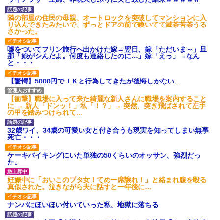
これw w w w w w
で新幹線乗ってウチ（東北）に
泊まりにおいで♪」と会うたびし
【超絶悲報】東科大医学部卒
つこい……「昔パパも一人で乗
隣の部屋の住民の母親、オートロックを突破してマンションに入
の美人YouTuberさん、直美でコ
った」とか時代錯誤すぎ！治安
り込んできたみたいで、ずっとドアの前で喚いてて滅茶苦茶うる
メント欄が炎上してしまう…
も防犯も無視して女児を一人で
さかった。
【画像】最新の浜辺美波さ
遠出させようとする無神経義母
ん、ガチのマジで可愛過ぎてワ
にブチ切れ
嘘をついてフリン旅行へ出かけた嫁→翌日、嫁「ただいま～」旦
イらをドキドキさせてしまうw w
【前編】自分の息子が放置子
那「娘がシんだよ。何度も連絡したのに…」嫁「えっ」→なん
w w w w w
だった。他所のお宅をピンポン
と・・・
1/2義弟娘「ママのアソコには
して「あそぼー」と家に上がり
黒い絵があるんだよ！洗っても
込みおやつをクレクレしてた。
【驚愕】5000円でＪＫと行為してきたが後悔しかない…
落ちないんだよ！」あー…だか
田舎では普通のことだったので
らいつも肌を隠してるのね。こ
ママ友に怒鳴られ仰天
んな田舎で刺青バレたら面倒...
私が考えた娘の名前を「画数
【衝撃】職場に入って来た綺麗な新人さんに職場を案内すること
ハードオフに売っていた4万
が多い、バランスが悪い」と酷
に → 新人「ドンッ！」私「！？」→ 突然、突き飛ばされて左手
4000円のフィギュアがヤバすぎ
評してたトメ。命名式に娘を抱
の甲を踏みつけられて…
るｗｗｗｗｗｗ「こんな高い
っこして「バランスが取りにく
の？ｗｗ」「逆に超安い」
い字ねぇ～あたち自分の名前だ
32歳ワイ、34歳の可愛い女と付き合うも現実を知ってしまい無事
いっきらーい」
私「ちょっと、人の家の金庫
死亡・・・
触らないでよ！」キチママ『そ
主な税金の成り立ちを調べて
こに金庫があったから、開けて
みたよ
ケーキバイキングにいた単独の50くらいのオッサン、強烈だっ
みようとしただけ☆』義兄「泥
た。
は出てけ！二度と来るな！」結
果・・・
妊娠中に「おいこのブタ女！てめー席譲れ！」と絡まれ腹を殴る
私「初めて飲む味だけどなん
真似された。泣きながら夫に話すと一年後に…
のお茶？」彼「ちっ！」私「」
【GIF】JSのカンチョーワロ
ナンパにほいほい付いていった私、地獄に落ちる
タ
後続車にクラクションを鳴ら