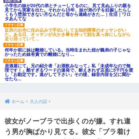
小学生の妹が20代の弟とチューしてるのに、見て見ぬふりの親を
見てから実家を出た。それから15年、妹が弟の子を妊娠したらし
くもう堕胎できない月なんだと母から連絡がきた…｜生活｜ワロ
タあんてな
近所のお寺に住み込みで手伝いしてる知的障害のオッサンがい
た。ある日、オッサンが火かき棒を持って顔を真っ赤にしながら
走り回っていて…
何年か前に妹は離婚している。当時生まれた姪が義弟の子じゃな
かったため妹有責での離婚になり…
居酒屋にて。兄の紹介者「お酒飲みなって」私「未成年なので無
理です！」酷すぎるワードの連発で、耐えきれず店員に5千円を渡
し「お勘定です。逃がして下さい」その後、録音内容を父に聞か
せたら...
ホーム
大人の話
彼女がノーブラで出歩くのが嫌。すれ違
う男が胸ばかり見てる。彼女「ブラ着け