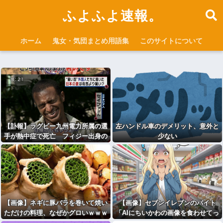
ふよふよ速報。
ホーム
鬼女・気団まとめ用語集
このサイトについて
【訃報】ラグビー九州電力所属の選
左ハンドル車のデメリット、意外と
手が熱中症で死亡 フィジー出身の
少ない
26歳
【画像】ネギに豚バラを巻いて焼い
【画像】セブンイレブンのバイト
ただけの料理、なぜかグロいｗｗｗ
「AIにちいかわの画像を食わせてっ
ｗｗ
と………できた！」