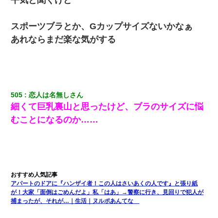
スポーツブラとか、Gカップサイズないかなぁ
あれならまだ楽な気がする
505
恋人は名無しさん
細くて巨乳裏山と思ったけど、ブラのサイズに悩
むことになるのか……
アパートのドアに『ハンザイ者！この人はさいあくの人です』と張り紙
が！大家「面倒はごめんだよ」私「はあ」→警察に行き、見回りで犯人が
捕まったが、それが…｜生活｜ヌルポあんてな