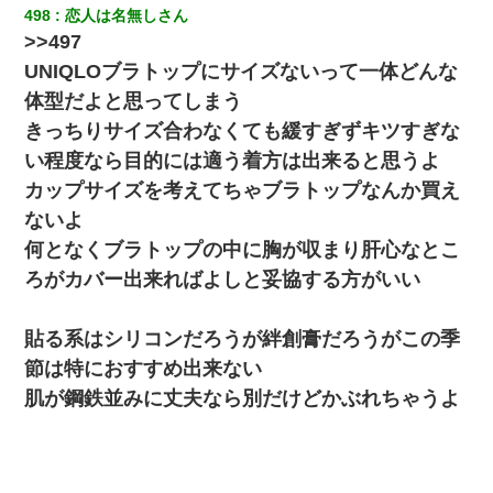
走り回っていて…
498
恋人は名無しさん
>>497
【衝撃】女友達から行為中に告白されてOKした結果
UNIQLOブラトップにサイズないって一体どんな
体型だよと思ってしまう
スマホを与えられて、中学卒業する頃にはすっかり女叩きに洗脳
きっちりサイズ合わなくても緩すぎずキツすぎな
された弟が、大学進学のために一人暮らししたいと言い出した。
い程度なら目的には適う着方は出来ると思うよ
カップサイズを考えてちゃブラトップなんか買え
【不幸な結婚式】新郎親族「ブスのくせにドレスなんか着ちゃっ
てさ～ほんと恥ずかしいわよね～（大声」新郎両親「！！！（土
ないよ
下座」→ 結果・・・
何となくブラトップの中に胸が収まり肝心なとこ
ろがカバー出来ればよしと妥協する方がいい
【クズ】昔、兄がお見合いして「ブスすぎｗｗｗ」と断った女性
が、兄の同級生と結婚。それを知った兄は荒れ狂い、｢嫁さん、俺
のお古ですが気分はどう？」とメールを送った→
貼る系はシリコンだろうが絆創膏だろうがこの季
節は特におすすめ出来ない
夫の友達がBBQを定期的に開催して夫婦で参加してたんだけど、
女性側のリーダーみたいな人に「BBQは友達とやりなよ！」と言
肌が鋼鉄並みに丈夫なら別だけどかぶれちゃうよ
われて…
私「まとめ買いして冷凍ストックしてる」Ａ「ずるい！クレク
レ！」私「なんでよ」Ａ「ケーチ！バーカ！」→ 後日、Ａ旦那が
凸してきた