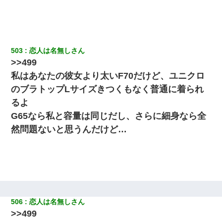
クラスで一人無口で誰とも話さない男子がいた。→修学旅行に来
なかったその男子に女子達がお土産を渡した。5分後…
父親がくも膜下出血で突然ﾀﾋ。→母の貯金が0なことが判明。→母
「私を家に置いてほしい、どうか見捨てないで(土下座」俺・嫁
503
恋人は名無しさん
「…」
>>499
私はあなたの彼女より太いF70だけど、ユニクロ
妻が亡くなったんだけど正直ガチで嬉しい
のブラトップLサイズきつくもなく普通に着られ
るよ
元旦那から復縁要請。息子「最新型のiPhoneも買えない貧乏は嫌
だ、再婚して」私「なら父親と暮らせ」息子「やった＾＾」私
G65なら私と容量は同じだし、さらに細身なら全
（もう手遅れだったんだな…）
然問題ないと思うんだけど…
【修羅場】彼女親「カスな家柄のヤツなんかと家族になるのはご
めんだ」俺「じゃあ別れます…」→ 彼女「なんで言い返してくれ
なかったの？（泣」
彼女(美人女医)にネックレスをプレゼント。「こんな安物を渡すく
らいなら、渡さないほうがマシだからね」→ ６０万したと話した
ら・・・
506
恋人は名無しさん
>>499