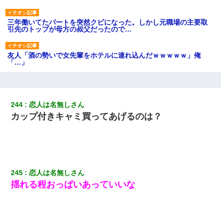
三年働いてたパートを突然クビになった。しかし元職場の主要取
引先のトップが母方の叔父だったので…
友人「酒の勢いで女先輩をホテルに連れ込んだｗｗｗｗｗ」俺
「…」
嫁が涙声で『会いたいね』とか言っているのが聞こえた。俺「こ
んな時間に誰と電話してんの？」嫁「ごめんなさい…！（大号
泣」俺（キターー）→
244
恋人は名無しさん
カップ付きキャミ買ってあげるのは？
妊娠中に「おいこのブタ女！てめー席譲れ！」と絡まれ腹を殴る
真似された。泣きながら夫に話すと一年後に…
ワイ144kg彼女98kgデブカップル、1年間毎日行為しまくった結
果
245
恋人は名無しさん
揺れる程おっぱいあっていいな
【報告者がキチ】嫁「妊娠した」俺『それじゃあ皆に祝ってもら
おう』友人達を家に連れ帰ってホームパーティー→俺『皆に祝え
てもらえて良かったな！』→