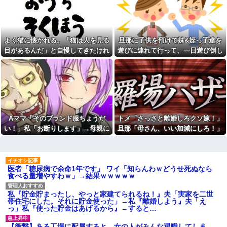
りの人をトップにお迎え・・・
良いをやってるのがお前だろ」
←これ…w w
妊娠中の友人が「出生前診断
受けた？」やら育児グッズにつ
【悲報】17歳で無期懲役にな
いて何でも聞いてきてなんか必
った奴のご尊顔、ガチで怖い
氏だなぁwってモヤモヤ。
よく猫に懐かれる。「猫は人を見る
旦那に子供を預けて妹&姪っ子達を
イーロン・マスク「中国のロ
ウトメ「離婚しなさい」私夫
ボットはデタラメで遠隔操作し
目があるんだ」と自慢してきたけれ
遊びに連れて行って、一日遊び倒し
婦「！？」コトメ「いかがわし
てるだけ」
いお店に入ってくのを見た！特
ど、今日たまたま読んだ記事である
た。すると、旦那と喧嘩になってし
職場結婚だった同僚の結婚式
徴が一緒」夫「コトメはなんで
ことを目にした
まい...
の２次会に、新郎新婦がこなか
そんな場所にいたの？」コトメ
った。そのまま主役なしで食事
「(真っ青)」
が始まり...
思わず誰かに話したくなる雑
「優しい男はモテない」っ
学、なんかある？
て、正しくは「優しさ以外にセ
旦那に子供を預けて妹&姪っ子
ールスポイントのない男がモテ
達を遊びに連れて行って、一日
Aママ「そのブランド服ちょうだ
トメ「さっさと離婚しろクソ嫁！」
ない」なんだわ。優しさ自体を
遊び倒した。すると、旦那と喧
好きではない
い！」私「お断りします」→母親に
旦那「母さん、いい加減にしろ！」
嘩になってしまい...
彼氏の家で不倫してる私。彼
報告したら逆ギレされ、とんでもな
→思わぬ形で旦那が味方してくれ
「お食い初めなんて俺になん
氏にキスしていたらいないはず
のメリットがあるの」「そんな
い要求をされて…
て…
の彼の嫁がいた。
に大変なら育児やめれば？」冗
嫁が新婚当時の不倫を自白し
談で言ったのに本気に取られて
医者「糖尿病で余命1年です」 ワイ「知らんわｗどうせ死ぬなら
てきた。娘は相手の子かもしれ
離婚を言い渡された
食べる量増やすわｗ」→結果ｗｗｗｗｗ
ないそうで俺と娘が他人なら男
彼女と結婚の話をしていた時
女の関係になるかもしれないと
に言われたことが衝撃だった
不安だったそうで…
私『貯金貯まったし、やっと家建てられるね！』夫「実家を二世
【闇】『強度行動障害』の女
私「新婦さんって、あのお店
帯住宅にした。それに貯金使った」→私『離婚しよう』夫「え
の子、自分をグーパンしまくる
の人…？」友人「え？」→結婚
っ」私『使った貯金はあげるから』→すると…
式の会場でまさかの人物に気づ
幼稚な義弟夫婦が大嫌い。低
いてしまい…
学歴だしパラサイトだし夫婦揃
【衝撃】ある工場に配属すると、女の人がみんな退職してしま