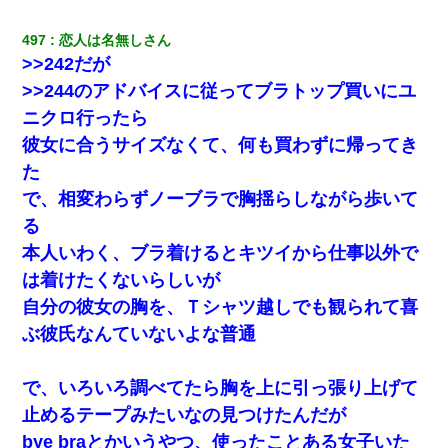
彼氏の家に泊まる事になり、ゲームで盛り上がってさぁ寝よう！
と電気を消すとミシッって音が…彼「ちょっと待ってて」→勢い
497
恋人は名無しさん
よくドアを開けるとなんと…
>>242だが
>>244のアドバイスに従ってブラトップ買いにユ
居酒屋にて。兄の紹介者「お酒飲みなって」私「未成年なので無
ニクロ行ったら
理です！」酷すぎるワードの連発で、耐えきれず店員に5千円を渡
し「お勘定です。逃がして下さい」その後、録音内容を父に聞か
彼女に合うサイズなくて、何も買わずに帰ってき
せたら...
た
で、相変わらずノーブラで胸揺らしながら歩いて
【悲報】嫁がワイのこと嫌いっぽいから単身赴任した結果
る
本人いわく、ブラ着けるとキツイから仕事以外で
我が家のガレージに見知らぬ車。俺「もしもし、玄関にもシャッ
ターリモコンあるだろ？DOWNのボタン押してｗ」→ 待つこと１
は着けたくないらしいが
時間弱・・・
自分の彼女の胸を、Ｔシャツ越しでも観られて喜
ぶ彼氏なんていないよな普通
医者「糖尿病で余命1年です」 ワイ「知らんわｗどうせ死ぬなら
食べる量増やすわｗ」→結果ｗｗｗｗｗ
で、いろいろ調べてたら胸を上に引っ張り上げて
小学生の妹が20代の弟とチューしてるのに、見て見ぬふりの親を
止めるテープみたいなの見つけたんだが
見てから実家を出た。それから15年、妹が弟の子を妊娠したらし
くもう堕胎できない月なんだと母から連絡がきた…｜生活｜ワロ
bye braとかいうやつ、使ったことある女子いた
タあんてな