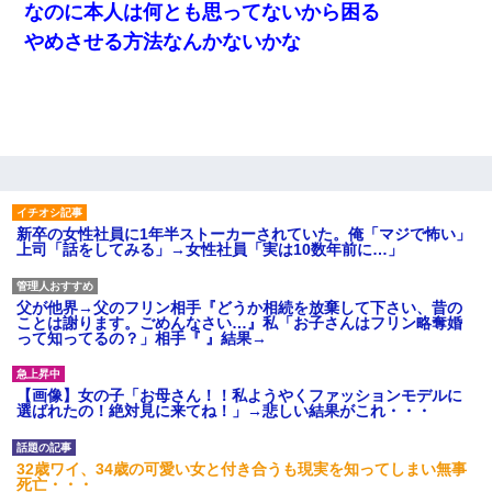
なのに本人は何とも思ってないから困る
やめさせる方法なんかないかな
新卒の女性社員に1年半ストーカーされていた。俺「マジで怖い」
上司「話をしてみる」→女性社員「実は10数年前に…」
父が他界→父のフリン相手『どうか相続を放棄して下さい、昔の
ことは謝ります。ごめんなさい…』私「お子さんはフリン略奪婚
って知ってるの？」相手『 』結果→
【画像】女の子「お母さん！！私ようやくファッションモデルに
選ばれたの！絶対見に来てね！」→悲しい結果がこれ・・・
32歳ワイ、34歳の可愛い女と付き合うも現実を知ってしまい無事
死亡・・・