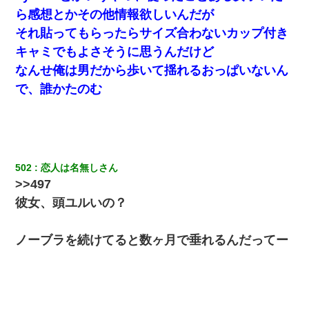
ら感想とかその他情報欲しいんだが
それ貼ってもらったらサイズ合わないカップ付き
同じマンションに住んでる女性が鍵をわかりやすいところに隠し
ている事に気づいた俺「忍びこんでみよう！」→ 結果
キャミでもよさそうに思うんだけど
なんせ俺は男だから歩いて揺れるおっぱいないん
高1のとき男に襲われ、不妊の叔母に頼まれて出産。→叔母夫婦が
で、誰かたのむ
養子縁組してアメリカに子供を連れ帰った。→9・11で叔母夫婦が
亡くなってしまい…
隣室のお婆ちゃん「下階からの異臭に困ってる、今もすっごく臭
い」私「変だなあ～なにも臭わないよ」→ その後。警察『絶対に
窓とドアを開けないで』
502
恋人は名無しさん
>>497
婚活パーティーでよく会う美女がいた。こんな完璧な容姿を持っ
てしても結婚て難しいんだなぁ…と思ってた
彼女、頭ユルいの？
子供の頃、母の弟にイタズラされてて中学に入ってから関係を持
ノーブラを続けてると数ヶ月で垂れるんだってー
ってしまった。拒絶したら「全部バラしてやる」と脅迫されたの
で両親に全部話した。
近所のお寺に住み込みで手伝いしてる知的障害のオッサンがい
た。ある日、オッサンが火かき棒を持って顔を真っ赤にしながら