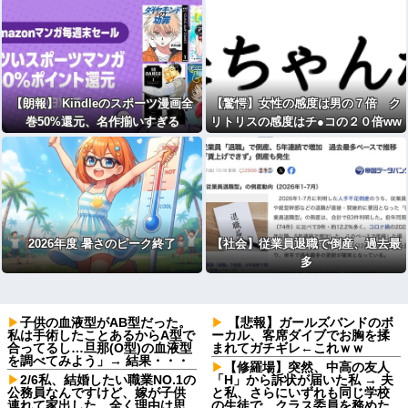
【朗報】 Kindleのスポーツ漫画全
【驚愕】女性の感度は男の７倍 ク
巻50%還元、名作揃いすぎる
リトリスの感度はチ●コの２０倍ww
ww
2026年度 暑さのピーク終了
【社会】従業員退職で倒産、過去最
多
子供の血液型がAB型だった。
【悲報】ガールズバンドのボ
私は手術したことあるからA型で
ーカル、客席ダイブでお胸を揉
合ってるし…旦那(O型)の血液型
まれてガチギレ←これｗｗ
を調べてみよう」→ 結果・・・
【修羅場】突然、中高の友人
2/6私、結婚したい職業NO.1の
「H」から訴状が届いた私 → 夫
公務員なんですけど、嫁が子供
と私、さらにいずれも同じ学校
連れて家出した。全く理由は思
の生徒で、クラス委員を務めた