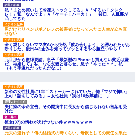
後続車にクラクションを鳴ら
され彼氏が逆切れ。「何クラク
私「まとめ買いして冷凍ストックしてる」Ａ「ずるい！クレク
ション鳴らしてんだ！降りてこ
レ！」私「なんでよ」Ａ「ケーチ！バーカ！」→ 後日、Ａ旦那が
いよ！」と怒鳴りだし...
凸してきた
【衝撃】報酬100万円超の治験
募集がこちらｗｗｗｗｗ(※画像
男だけどリベンジポノレノの被害者になって未だに人生が立ち直
あり)
せない
【ネット騒然】惨殺されたタ
ワマン頂き女子のこの動画、す
全く親しくないママ友Aから突然「飲み会しよう」と誘われたがお
げえええええｗｗｗｗｗｗｗｗ
断りした。後日Aの企みを知ってゾッとするやら腹立つやら！
ｗｗｗ
【愕然】白のクラウン俺氏、
元旦那から復縁要請。息子「最新型のiPhoneも買えない貧乏は嫌
高速道路左車線を制限速度で走
だ、再婚して」私「なら父親と暮らせ」息子「やった＾＾」私
った結果wwwwwwwwwwww
（もう手遅れだったんだな…）
百年の恋12-899 食べた量を
張り合ってくる
【悲報】佐藤輝明・・・２軍
でも盛大にやらかす←あまり悲
新卒の女性社員に1年半ストーカーされていた。俺「マジで怖い」
しませないでくれ
上司「話をしてみる」→女性社員「実は10数年前に…」
夫に癌の余命宣告。その闘病中に長女から信じられない言葉を受
けた
彼女(37)の情欲がえげつない件ｗｗｗｗｗｗｗ
元夫の連れ子「俺の結婚式の時くらい、母親としての責任を果た