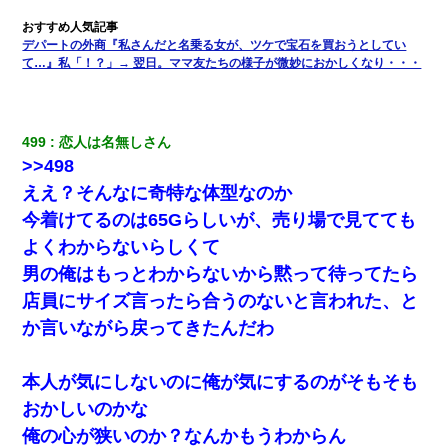
デパートの外商『私さんだと名乗る女が、ツケで宝石を買おうとしてい
ずっとニートだと思ってた同居の義弟が投資で旦那より稼いでる
とか知らなかった…
て…』私「！？」→ 翌日。ママ友たちの様子が微妙におかしくなり・・・
今日夫の実家に泊ったんだけど、朝起きたら股間がなんかモッコ
リしてた
499
恋人は名無しさん
>>498
【GJ!】会社から帰宅中、広い駐車場にエンジンかけっ放しの車を
ええ？そんなに奇特な体型なのか
発見。しかも「ヒィ～」みたいな声も聞こえてきたので気になっ
て近寄ったら女の子がおっさんの下敷きになってた
今着けてるのは65Gらしいが、売り場で見てても
よくわからないらしくて
日航機墜落事故の「ここからは日本語で大丈夫ですよ〜」の絶望
男の俺はもっとわからないから黙って待ってたら
感がヤバイ・・・
店員にサイズ言ったら合うのないと言われた、と
か言いながら戻ってきたんだわ
彼女にプロポーズしてOK貰った俺、告げられた結婚条件にブチ切
れて無事婚約破棄・・・
本人が気にしないのに俺が気にするのがそもそも
夫に癌の余命宣告。その闘病中に長女から信じられない言葉を受
おかしいのかな
けた
俺の心が狭いのか？なんかもうわからん