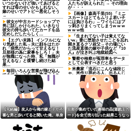
いつかないけど強いてあげると
人たちが訴えられた → その理由
すれば母のせいかもしれない。
が・・・
嫁のせいでアトピー悪化しそう
【画像】森高千里(55) 「ミニ
→
スカートはとてもムリよ若い子
彼女が中古カードショップで
には負けるわ」←ワイらにはブ
男に話しかけられた。いきなり
ッ刺さりまくってしまうw w w
彼女の持ち歩いてたカードを品
w w w他
定めしだしたらしく…
「生まれてない子は覚えてな
【エグい末路】 インフルにな
いw」妻に堕胎させたことを忘れ
り気絶した私→夫に顔をはたか
開き直るクソ叔父→その場にい
れ「病気だからって甘えるな！
た流産直後の嫁や子供など『10
旦那様の為に家事をしろ！」夫
人』が泣き叫ぶ地獄絵図へ
が無職になった時、私「無職が
警察や検察が冤罪率をデータ
甘えるな」と復讐し続けた結
として公表すべきだと思う
果…
米農家「流石にこんな値段じ
毎回いろんな営業が飛び込ん
ゃ、米作り辞める人、出るんじ
できてカッとなった業者「うち
ゃないかなあ？？」
で飼ってる犬の散歩でも行きや
がれ！」私「いいんですか！」
ジブリパークに「風の谷のナ
→ すると・・・
ウシカ」新施設整備へ
【仰天】X、メンエス嬢とラウ
無職で宅建、行政書士の勉強
ンジ嬢が熾烈な女の争いを繰り
を始めてしまったおっさん
広げ対戦型になってしまうw w
レス半年で妻の胸が小さくな
w w w w w w
った。だが突然・・・
【完結編】友人から俺の嫁と子が不
旦那が集めていた趣味の品(遊戯王カ
お前ら「日本も核武装汁！」
嫁「これってさ、浮気だよ
審な男と歩いてると聞いた俺。単身
ード)を全て売り払った結果こうなっ
←１万発の核弾頭どこに
ね？」俺「まぁそういうことに
赴任先から興信所に相談した結果
た
【衝撃】蓮舫「蓮舫だから叩
なりますかね」
いて良いという報道に向き合い
とある役所の職場は代々天下
ます！」X民「高市だから叩いて