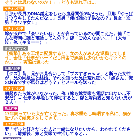
そうとは思わないのか！」→どうも連れ子は…
旦那が長男のDNA鑑定をしたら血縁関係0%だった。旦那「やっぱ
りウワキしてたんだな…」長男「俺は誰の子供なの？」長女・次
男「ウワキ女！」
嫁が涙声で『会いたいね』とか言っているのが聞こえた。俺「こ
んな時間に誰と電話してんの？」嫁「ごめんなさい…！（大号
泣」俺（キターー）→
【衝撃】ある工場に配属すると、女の人がみんな退職してしま
う。会社「仕事がハードだし田舎で娯楽も少ないからキツイの
か…」→ 実際は違った
【クズ】昔、兄がお見合いして「ブスすぎｗｗｗ」と断った女性
が、兄の同級生と結婚。それを知った兄は荒れ狂い、｢嫁さん、俺
のお古ですが気分はどう？」とメールを送った→
朝起きたら嫁がいなかった。俺（嫁も嫁実家も電話に出ない…不
安だ）→ 仕事を早退して帰宅すると、嫁と嫁両親と知らない男が
２人・・・
17年飼っていた犬が亡くなった。鼻水垂らし嗚咽する私に、猫が
近づいて頭突きをしてきて…
妻「ずっと好きだった人と一緒になりたいから、わかれてくださ
い」→離婚後、娘と実家で生活してると…