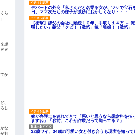
デパートの外商『私さんだと名乗る女が、ツケで宝石を
日。ママ友たちの様子が微妙におかしくなり・・・
いくら
い」
【衝撃】嫁父の会社に勤続１０年、手取り１４万 → 
職したい」義父「クビ！（激怒」嫁「離婚！（激怒」
気を振
ｗｗｗ
してか
けど、
よろし
嫁が弁護士を連れてきて「悪いと思うなら慰謝料を払っ
ますね」「お前、これが詐欺だって知ってる？」
頃かな
32歳ワイ、34歳の可愛い女と付き合うも現実を知っ
事が判