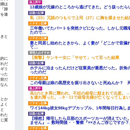
結婚は
13歳娘が元嫁のところから逃げてきた。どう扱ったら
、「諦
女を連
私（23）冗談のつもりで上司（27）に胸を揉ませた結
三年働いてたパートを突然クビになった。しかし元職
たので…
引きと
妻と同居し始めたときから、よく妻が「どこかで音漏
て…
【衝撃】ヤンキー女に「サせて」って言った結果
滅的に
どれだ
ホテルに泊まったんだけど従業員が最悪だった。折角
リギリ
ったのだ
やった
名前だ
この母親は娘の黒歴史を掘り出さないと死ぬんか？ 
、なん
高1のとき男に襲われ、不妊の叔母に頼まれて出産。
を連れ帰った。→9・11で叔母夫婦が亡くなってしま
」とか
をよく
ワイ144kg彼女98kgデブカップル、1年間毎日行為し
たと
かれた
【唖然】帰宅したら旦那のスポーツカーが消えていた
同じ質
ません』→ 数時間後・・警察『××さんご存じですか？