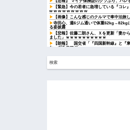
【悲報】 マイナ保険証のクソぶり、バレ
【緊急】今の若者に急増している『コレ
w w w w w w w w w
【画像】こんな感じのクルマで車中泊旅
寺田心、週6ジム通いで体重62kg→82kg
る姿披露
【悲報】佐藤二朗さん、Ｘを更新「妻か
ました」ｗｗｗｗｗｗｗｗｗｗ
【朗報】 国交省「『四国新幹線』と『
わ。ガチのマジ」
レースクイーンをしていた姉が『ZARD
嫁の浮気を確信したが敢えて「1ヶ月間」
トンデモないことに...
激辛チャレンジの契約書にサインし、チ
なった。救急車運ばれ胃の洗浄や入院2日で10
【後編】ファミレスでバイトを始めた嫁が
てた
子供がバイトで貯めた資金で旅行中の話
貸してくれる？って連絡きた
近所奥に持ち去られた小さなバッグ。そ
な顔をするのか楽しみで…
飲み屋でケンカした相手をコロした男の
報を思わせる出来事が…
ハードオフに売っていた4万4000円のフ
「こんな高いの？ｗｗ」「逆に超安い」