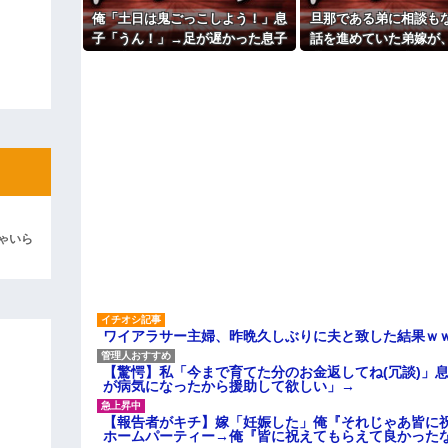
よ！」キチママ『そこに金庫があっ
「泥は出てけ！二度と来るな！」結
主な税金の成り立ちを調べてみ
俺「土日は鬼ごっこしよう！」息
旦那である弟に相談も
子「うん！」→足が遅かった息子
話を進めていた弟嫁が
彼「ちっ！」私「」
と本気で遊び続けた10年後…
嘩。その騒動で夫婦仲
ったはずが…
逆切れ。「何クラクション鳴らして
らｗｗｗｗｗ(※画像あり)
女子のこの動画、すげえええええｗ
車線を制限速度で走った結果
くる
やらかす←あまり悲しませないでく
ゃいら
ワイアラサー主婦、昨晩久しぶりに夫と致した結果ｗ
【驚愕】私「今まで育てた分のお金返してね(冗談)」息
が病気になったから援助して欲しい」→
【報告者がキチ】嫁「妊娠した」俺『それじゃあ皆に
ホームパーティー→俺『皆に祝えてもらえて良かった