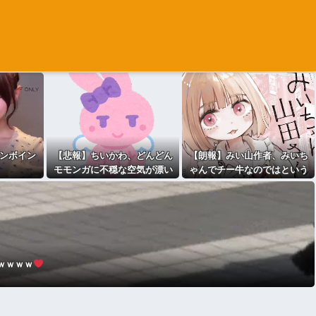
ンボイン
【悲報】ちいかわ、どんどん
【朗報】みい山作者、みいち
モモンガに不穏な空気が漂い
ゃんでチー牛なのではという
始める
疑惑が生まれるwwwwwww
ｗｗｗｗ