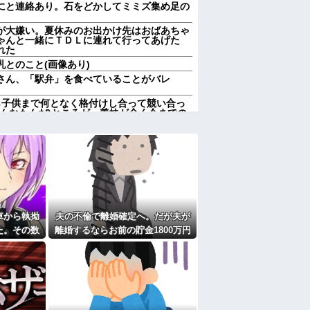
にと連絡あり。石をどかしてミミズ集め足の
が大嫌い。夏休みのお出かけ先はおばあちゃ
ゃんと一緒にＴＤＬに連れて行ってあげた
れた
とのこと(画像あり)
さん、「駅弁」を食べていることがバレ
ら子供まで何となく格付けし合って競い合っ
んなもんだ)ところが、義妹が全く今までの
にと連絡あり。石をどかしてミミズ集め足の
息子「うん！」→足が遅かった息子と本気で
小姑(28歳)が並んで寝るようになった。おか
キチママ。逆恨みで娘を使って狂言した結
車から執拗
夫の不倫で離婚確定へ。だが夫が
た。その数
離婚するならお前の貯金1800万円
 ← こいつらのタチ悪い率は異常
撃すること
を財産分与しろ」と言い出した
織を誤摘出された50代女性、手足も動かせず
「意識はある」
キンヘッドの男が扉の前で座り込んで電話を
間拒否の末、離婚を決意した理由が切なすぎ