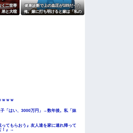
たよ
なく二世帯
健康診断で上の血圧が189だった
、弟と大喧
俺。嫁に打ち明けると嫁は「私の
は最悪にな
料理は間違ってない」
ｗｗｗｗ
子「はい、3000万円」→数年後。私「妹
祝ってもらおう』友人達を家に連れ帰って
な！』→