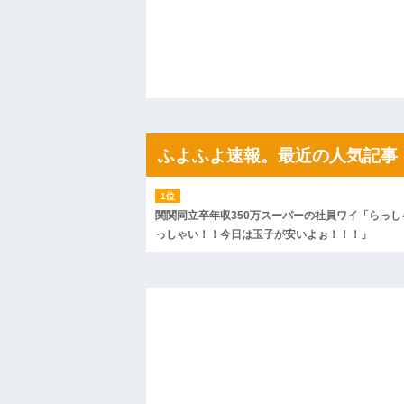
私「ちょっと、人の家の金庫触らないで
たから、開けてみようとしただけ☆』義兄
果・・・
私「初めて飲む味だけどなんのお茶？」
【GIF】JSのカンチョーワロタ
後続車にクラクションを鳴らされ彼氏が
んだ！降りてこいよ！」と怒鳴りだし...
【衝撃】報酬100万円超の治験募集がこち
【ネット騒然】惨殺されたタワマン頂き
ｗｗｗｗｗｗｗｗｗｗ
ふよふよ速報。最近の人気記事
【愕然】白のクラウン俺氏、高速道路左
wwwwwwwwwwww
百年の恋12-899 食べた量を張り合って
【悲報】佐藤輝明・・・２軍でも盛大に
関関同立卒年収350万スーパーの社員ワイ「らっし
れ
っしゃい！！今日は玉子が安いよぉ！！！」