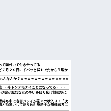
って嘘付いて付き合ってる
ど７月２９日にドバッと鮮血でたから生理か
もんなんか？ｗｗｗｗｗｗｗｗｗｗｗｗｗｗ
 → 今トンデモナイことになってる・・・
ンジ嬢が熾烈な女の争いを繰り広げ対戦型に
番待ち中に老害ジジイが堂々の横入り！「次
図と勘違いして割り込む身勝手な俺様思考に