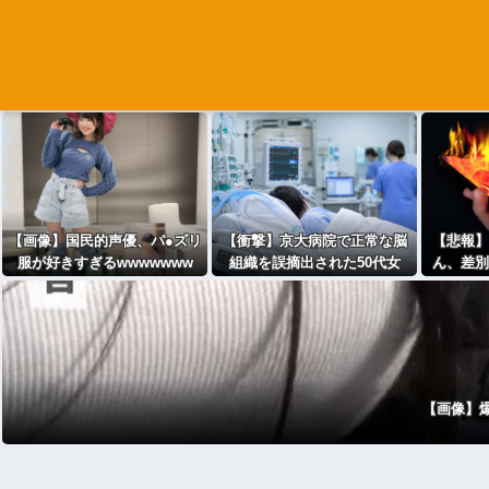
【画像】国民的声優、パ●ズリ
【衝撃】京大病院で正常な脳
【悲報】
服が好きすぎるwwwwwww
組織を誤摘出された50代女
ん、差別
性、手足も動かせず自発呼吸
一言
もできない重篤状態に…「意
識はある」
【画像】