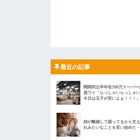
最近の記事
関関同立卒年収350万スーパー
員ワイ「らっしゃいらっしゃ
今日は玉子が安いよぉ！！！
姉が離婚して困ってるから支
れみたいなことを言い始めた