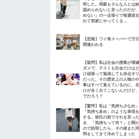
明した。両親もそんな人とは
認められないと言ったのだが
めない」の一点張りで毎週彼
れて実家にやってくる…
【悲報】ワイ将スーパーで万
間違われる
【疑問】私は社会の授業が壊
ダメで、テストも社会だけは
け頑張って勉強しても赤点ギ
だった。その歴史上の人物の
事はすべて覚えているのに、
けが全く出てこないんだけど
でだろう？
【驚愕】私は「気持ち少なめ
「気持ち多め」のような表現
する。彼氏の前でそれを言っ
き、「気持ちって何？」と聞
ので説明したら、その後また
問をしてきて冷めてしまった