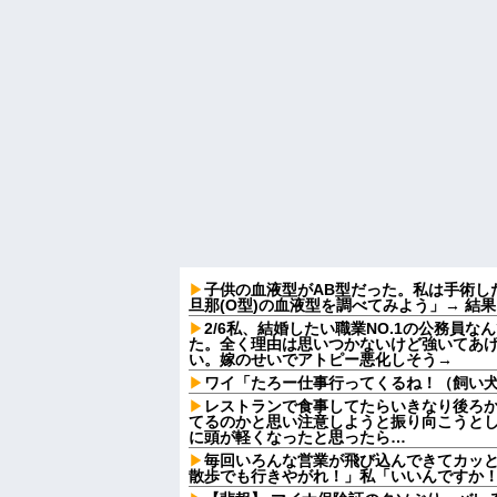
子供の血液型がAB型だった。私は手術し
旦那(O型)の血液型を調べてみよう」→ 結
2/6私、結婚したい職業NO.1の公務員
た。全く理由は思いつかないけど強いてあ
い。嫁のせいでアトピー悪化しそう→
ワイ「たろー仕事行ってくるね！（飼い
レストランで食事してたらいきなり後ろ
てるのかと思い注意しようと振り向こうと
に頭が軽くなったと思ったら…
毎回いろんな営業が飛び込んできてカッ
散歩でも行きやがれ！」私「いいんですか！