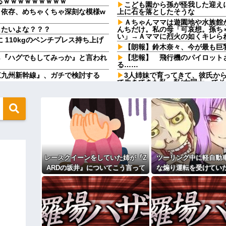
るｗｗｗｗｗｗｗｗｗ
こども園から孫が怪我した迎え
』依存、めちゃくちゃ深刻な模様w
上に石を落としたそうな
Ａちゃんママは遊園地や水族館
したいよな？？？
んちだけ。私の母「可哀想。孫ち
い」→Ａママに烈火の如くキレら
に 110kgのベンチプレス持ち上げ
【朗報】鈴木奈々、今が最も巨乳
ら『ハグでもしてみっか』と言われ
【悲報】 飛行機のパイロット
る……
東九州新幹線』、ガチで検討する
3人姉妹で育ってきて、彼氏か
て生きてきた私。私(女同士ってそ
パターンと違う子で…
の坂井』についてこう言っていた
こども園から孫が怪我した迎え
嫁を泳がせた。すると嫁の不倫が
上に石を落としたそうな
俺「土日は鬼ごっこしよう！」
ャレンジしたらとんでもない事態に
遊び続けた10年後…
万超えて...
姑が亡くなった後、舅(62歳)と
10歳年下のフリーターと性行為し
しいと思うのは私だけ？
イケメン男性保育士にフラれた
だけど、ちょっとお金足りないから
レースクイーンをしていた姉が『Z
ツーリング中に軽自動
果、保育所が閉鎖になって・・・
ARDの坂井』についてこう言って
な煽り運転を受けてい
【悲報】『自認レイブンクロー』
の中身が偽物だと分かった時、どん
いた
分後、思わぬ結末を目
【衝撃】京大病院で正常な脳組
自発呼吸もできない重篤状態に…
になり…
弁護をした。そして数年後、因果応
ラッシュ時の電車で、刺青にス
始めた
ィギュアがヤバすぎるｗｗｗｗｗｗ
【衝撃】嫁の言葉に確信！5年
るｗｗｗｗ