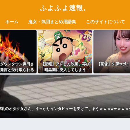
ふよふよ速報。
ホーム
鬼女・気団まとめ用語集
このサイトについて
ダウンタウン浜田さ
【悲報】クレしん映画、再び
【画像】久保πボイ
発言と受け取られる
暗黒期に突入してしまう
で炎上ｗｗｗｗ
爆乳のオタク女さん、うっかりインタビューを受けてしまうｗｗｗwｗｗｗｗ