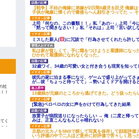
【戦争】不妊の俺嫁に弟嫁が2日間4歳児を託児 俺嫁
子供が俺嫁に懐くので最後らへん顔引きつってた → 
上司「何なの、この書類！！」私「あの‥」上司「今
「黙って聞きなさい！」私「それは」上司「言い訳し
ミスした新人(
)に冗談で「行為させてくれたら許し
私は家が貧しくて、手に職をつけようと看護師になっ
ひかれて看護師になれなくなった。
32歳ワイ、34歳の可愛い女と付き合うも現実を知っ
彼氏の家に泊まる事になり、ゲームで盛り上がってさ
が…彼「ちょっと待ってて」→勢いよくドアを開ける
の社
い！！
13歳娘が元嫁のところから逃げてきた。どう扱ったら
」
[緊急]ベロベロの女に声をかけて行為してきた結果
放置子が病院送りになったらしい → 俺（二度と帰っ
みは、正直こんなもんじゃ晴れない）
えてく
・・・
旦那の元カノをSNSで探して写真を保存して顔面評価
いう評価の中で二人ほど意外に好評価で苦々しく思っ