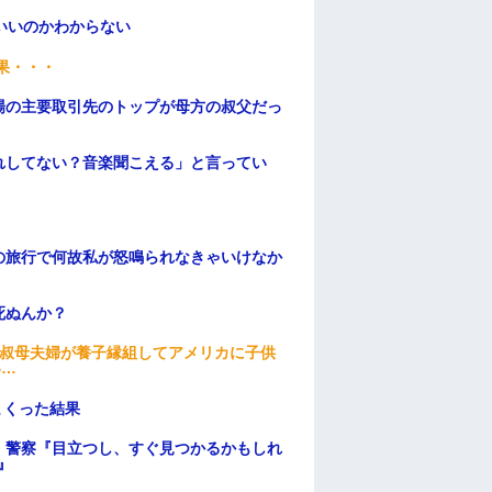
いいのかわからない
果・・・
場の主要取引先のトップが母方の叔父だっ
れしてない？音楽聞こえる」と言ってい
の旅行で何故私が怒鳴られなきゃいけなか
死ぬんか？
→叔母夫婦が養子縁組してアメリカに子供
い…
まくった結果
。警察『目立つし、すぐ見つかるかもしれ
』