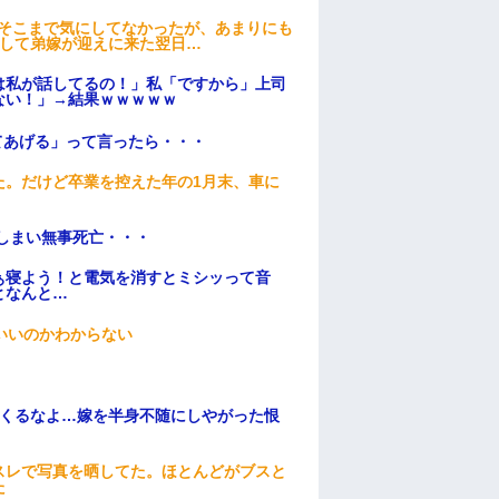
はそこまで気にしてなかったが、あまりにも
そして弟嫁が迎えに来た翌日…
は私が話してるの！」私「ですから」上司
ない！」→結果ｗｗｗｗｗ
てあげる」って言ったら・・・
た。だけど卒業を控えた年の1月末、車に
てしまい無事死亡・・・
ぁ寝よう！と電気を消すとミシッって音
となんと…
いいのかわからない
てくるなよ…嫁を半身不随にしやがった恨
スレで写真を晒してた。ほとんどがブスと
た