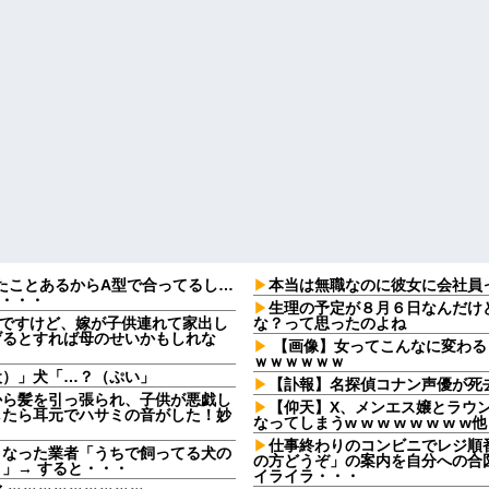
たことあるからA型で合ってるし…
本当は無職なのに彼女に会社員
果・・・
生理の予定が８月６日なんだけ
なんですけど、嫁が子供連れて家出し
な？って思ったのよね
げるとすれば母のせいかもしれな
【画像】女ってこんなに変わる
ｗｗｗｗｗｗ
犬）」犬「…？（ぷい」
【訃報】名探偵コナン声優が死去
から髪を引っ張られ、子供が悪戯し
【仰天】X、メンエス嬢とラウ
したら耳元でハサミの音がした！妙
なってしまうw w w w w w w w他
仕事終わりのコンビニでレジ順
となった業者「うちで飼ってる犬の
の方どうぞ」の案内を自分への合
」→ すると・・・
イライラ・・・