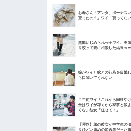
お母さん「アンタ、ボーナス
貰ったの？」ワイ「貰ってな
無能いじめられっ子ワイ、勇
り絞って親に相談した結果ｗ
娘がワイと嫁との行為を目撃
ら口聞いてくれない
半年前ワイ「これから同棲や
金はワイが稼ぐから家事と飯
くな」彼女「任せて！」
【唖然】弟の彼女が中学生の
りひどい虐めの加害者だった