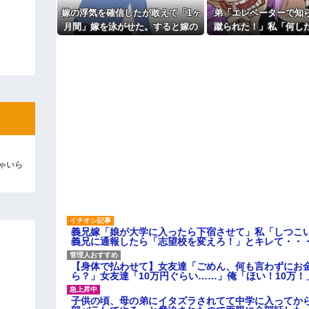
44歳無職です。精神科に通院
嫁の浮気を確信したが敢えて「1ヶ
弟「エレベーターで知
りしたので離婚されそうです。「
よ！」キチママ『そこに金庫があっ
も信じてもらえません。助けて
月間」嫁を泳がせた。すると嫁の
蹴られた！」私「何し
「泥は出てけ！二度と来るな！」結
主な税金の成り立ちを調べてみ
不倫がトンデモないことに...
事情を聞いた家族全員
彼「ちっ！」私「」
自業自得」と呆れて
逆切れ。「何クラクション鳴らして
らｗｗｗｗｗ(※画像あり)
女子のこの動画、すげえええええｗ
車線を制限速度で走った結果
ゃいら
くる
やらかす←あまり悲しませないでく
義兄嫁「娘が大学に入ったら下宿させて」私「しつこい
義兄に通報したら「志望校を変えろ！」とキレて・・
【身体で払わせて】女友達「ごめん、何も言わずにお
ら？」女友達「10万円ぐらい……」俺「ほい！10万！
子供の頃、母の弟にイタズラされてて中学に入ってか