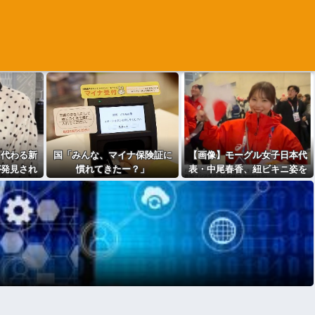
に代わる新
国「みんな、マイナ保険証に
【画像】モーグル女子日本代
が発見され
慣れてきたー？」
表・中尾春香、紐ビキニ姿を
公開！ 現役アスリートの激
レア水着ショットに反響… 2
026年ミラノ五輪出場