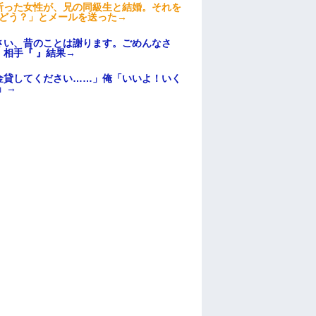
断った女性が、兄の同級生と結婚。それを
はどう？」とメールを送った→
さい、昔のことは謝ります。ごめんなさ
相手『 』結果→
金貸してください……」俺「いいよ！いく
」→