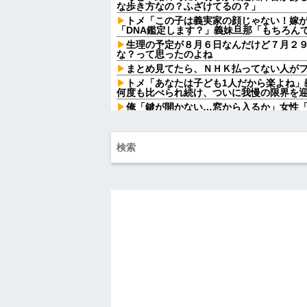
な歩き方なの？ふざけてるの？」
トメ「この子は義実家の顔じゃない！嫁
「DNA鑑定します？」義妹旦那「もちろん
生理の予定が８月６日なんだけど７月２
な？って思ったのよね
まとめ見てたら、ＮＨＫ払ってない人がフル
トメ「あなたは子ども1人だから楽よね」
何度も比べられ続け、ついに我慢の限界を
俺「鍵が開かない…窓から入るか」女性
の？」→予想外すぎる出来事が…
従妹が現行犯逮捕された。従妹はYouTu
っこ」をしており...
姉「下着に違和感がある！イタズラした
が寝ている間にイタズラしたと勘違いされ
【画像】お前らこの超美人容疑者が、整
らw w w w w w w w w w
【画像】俺たちの姫、佳子さまのお気に
可愛過ぎるw w w w w w w w
【画像】チー牛が好きなコンテンツ一覧ww
三児のパパ『父さんな、動画編集で食っ
【画像】令和最新版の宇垣美里さん←こ
ってると話題にw w w w w w w w w
【人工障がい者】 甥(28)「両親が亡く
んですけど！」なんでいい年したヒキニートを
ハードオフに売っていた4万4000円のフ