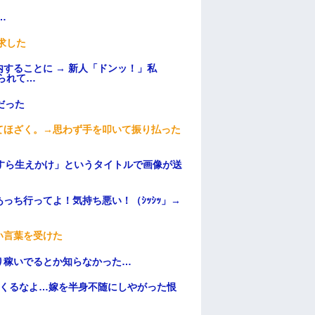
…
求した
することに → 新人「ドンッ！」私
られて…
だった
てほざく。→思わず手を叩いて振り払った
すら生えかけ」というタイトルで画像が送
っち行ってよ！気持ち悪い！（ｼｯｼｯ」→
い言葉を受けた
り稼いでるとか知らなかった…
てくるなよ…嫁を半身不随にしやがった恨