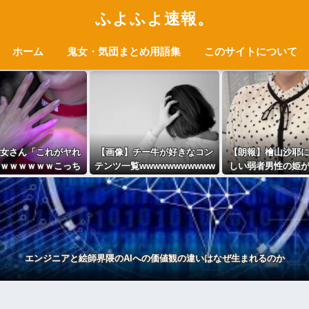
ふよふよ速報。
ホーム
鬼女・気団まとめ用語集
このサイトについて
女さん「これがヤれ
【画像】チー牛が好きなコン
【朗報】檜山沙耶
ｗｗｗｗｗｗこっち
テンツ一覧wwwwwwwwwww
しい弱者男性の姫
ない････」⇒！
る///
エンジニアと絵師界隈のAIへの価値観の違いはなぜ生まれるのか