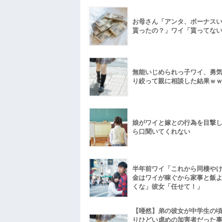
お母さん「アンタ、ボーナス
貰ったの？」ワイ「貰ってな
無能いじめられっ子ワイ、勇
り絞って親に相談した結果ｗ
娘がワイと嫁との行為を目撃
ら口聞いてくれない
半年前ワイ「これから同棲や
金はワイが稼ぐから家事と飯
くな」彼女「任せて！」
【唖然】弟の彼女が中学生の
りひどい虐めの加害者だった