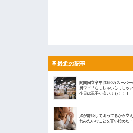
最近の記事
関関同立卒年収350万スーパー
員ワイ「らっしゃいらっしゃ
今日は玉子が安いよぉ！！！
姉が離婚して困ってるから支
れみたいなことを言い始めた