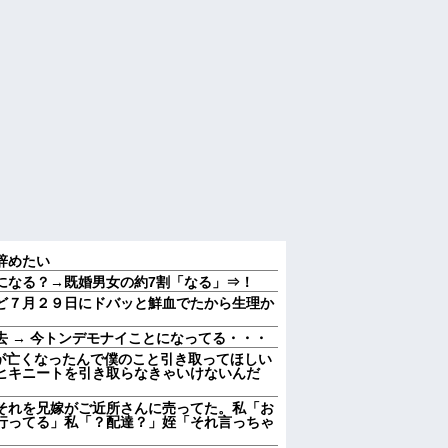
辞めたい
になる？→既婚男女の約7割「なる」⇒！
ど７月２９日にドバッと鮮血でたから生理か
 → 今トンデモナイことになってる・・・
親が亡くなったんで僕のこと引き取ってほしい
ヒキニートを引き取らなきゃいけないんだ
それを兄嫁がご近所さんに売ってた。私「お
行ってる」私「？配達？」姪「それ言っちゃ