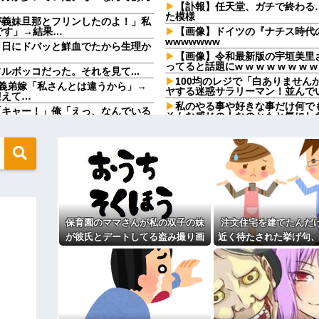
【訃報】任天堂、ガチで終わる
た模様
が義妹旦那とフリンしたのよ！」私
です」→結果…
【画像】ドイツの『ナチス時代
wwwwwww
９日にドバッと鮮血でたから生理か
【画像】令和最新版の宇垣美里
ってると話題にw w w w w w w w
ボッコだった。それを見て...
100均のレジで「白ありませ
義弟嫁「私さんとは違うから」→
ヤする迷惑サラリーマン！並んで
迎えて…
私のやる事や好きな事だけ何で
「キャー！」俺「えっ、なんでいる
そんな感じの人なのかもと気にし
的みたいで…。
beの企画をマネをして「別れさせご
息子嫁の歓迎もかねて奮発して
お寿司の箱の中身が明らかに違う
でしょ！？」俺「してないよ」←姉
かに特上4人前頼んだのに何故？
ているのだが・・・
100均のレジで「白ありませ
形か否か判定して！！→画像がこち
ヤする迷惑サラリーマン！並んで
飲酒強要・スーパーで盗み・反
入りのドレスがこちらです←コレは
求と暴力で脅されトラウマに…祖
縁」を決意←自分の身の安全を最
保育園のママさんが私の双子の妹
注文住宅を建てたんだ
wwwwwwwww
ジャンポケ斉藤「同意があった
が彼氏とデートしてる盗み撮り画
近く待たされた挙げ句、
この主張が通らないの？
ていこうと思うんだ』→結果
像を見せて「あとはわかるよね？
400万請求された。流
盆正月に夫の実家に長時間滞在
う言うのでいいんだよが目一杯詰ま
とりあえず5万を家に持ってきて」
よね？
実家を早々に退散する。私もそう
と脅してきた
こと。女は許されない」
なったんで僕のこと引き取ってほしい
同窓会で実験、「俺が青年実業
引き取らなきゃいけないんだ...
【切実】夫に無理と言われた私
ィギュアがヤバすぎるｗｗｗｗｗｗ