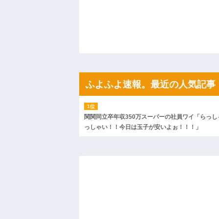
「こんな高いの？ｗｗ」「逆に超安い」
私「ちょっと、人の家の金庫触らないで
たから、開けてみようとしただけ☆』義兄
果・・・
私「初めて飲む味だけどなんのお茶？」
【GIF】JSのカンチョーワロタ
後続車にクラクションを鳴らされ彼氏が
んだ！降りてこいよ！」と怒鳴りだし...
【衝撃】報酬100万円超の治験募集がこち
ふよふよ速報。最近の人気記事
【ネット騒然】惨殺されたタワマン頂き
ｗｗｗｗｗｗｗｗｗｗ
【愕然】白のクラウン俺氏、高速道路左
wwwwwwwwwwww
関関同立卒年収350万スーパーの社員ワイ「らっし
百年の恋12-899 食べた量を張り合って
っしゃい！！今日は玉子が安いよぉ！！！」
【悲報】佐藤輝明・・・２軍でも盛大に
れ