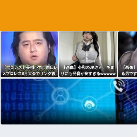
【プロレス】長州小力 西口D
【画像】令和のJKさん、あま
【画像】
Xプロレス8月大会でリング復
りにも発育が良すぎるwwwww
る男です
帰 対戦相手はクロちゃん
www
はヤれ
道交法違反の疑いも不起訴に