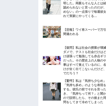
明した。両親もそんな人とは
認められないと言ったのだが
めない」の一点張りで毎週彼
れて実家にやってくる…
【悲報】ワイ将スーパーで万
間違われる
【疑問】私は社会の授業が壊
ダメで、テストも社会だけは
け頑張って勉強しても赤点ギ
だった。その歴史上の人物の
事はすべて覚えているのに、
けが全く出てこないんだけど
でだろう？
【驚愕】私は「気持ち少なめ
「気持ち多め」のような表現
する。彼氏の前でそれを言っ
き、「気持ちって何？」と聞
ので説明したら、その後また
問をしてきて冷めてしまった