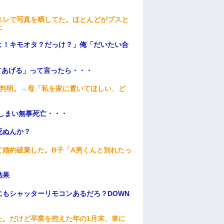
。
スレで写真を晒してた。ほとんどがブスと
た
よ！キモオタ？だっけ？」俺「だいたい合
てあげる」って言ったら・・・
が判明。→母「私を家に置いてほしい、ど
てしまい無事死亡・・・
死ぬんか？
て婚約破棄した。B子「A男くんと別れたっ
結果
もシャッターリモコンあるだろ？DOWN
た。だけど卒業を控えた年の1月末、車に