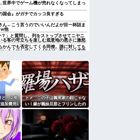
…世界中でゲーム機が売れなくなってしまっ
の国会』がガチでカッコ良すぎる
さん←こう言うのでいいんだよが目一杯詰ま
 w他
んか？」と質問し、列をストップさせてニヤニ
いる客の苛立ちを楽しむ底意地の悪さに激怒
もかんでも否定してくる同僚。誰に対しても
ないようにしていたんだけど、私にだけ否定
特上寿司を注文→私達のお寿司と、息子嫁の
。息子「嫁いびりか！ふざけるな！」私（確
）
んか？」と質問し、列をストップさせてニヤニ
いる客の苛立ちを楽しむ底意地の悪さに激怒
社自慢の毒叔母一家。法事でも虚偽の金銭要
母の死をきっかけに恐怖の親戚と「永久絶
優先にして大正解
けど、２年
トメ「この子は義実家の顔じゃな
んです。本当です。信じて下さい」 ←何で
追加費用1
い！嫁が義妹旦那とフリンしたの
石におかしい
よ！」私「DNA鑑定します？」義
しなきゃいけないのが苦痛。私「貴方は私の
妹旦那「もちろんです」→結果…
していいはず」夫「それは男だから許される
家だったら女の子はどういう反応をするか」
の7年の無視生活、その理由がコレｗｗｗ