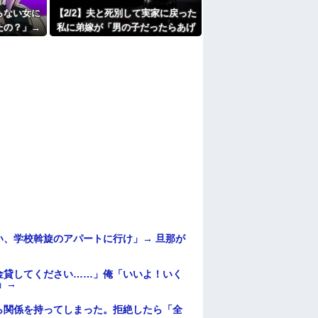
中で生活保護を受けてます。妻に酷いことばか
らない女に
【2/2】夫と死別して実家に戻った
働くから」「心を入れ替えるから」と言って
たの？」→
私に弟嫁が「男の子だったらあげ
たよ
が「それは
ますよ☆」と妊娠を報告してき
しまい…
た。そして私名義の家を弟が継ぐ
前提で話し出し…
、学校斡旋のアパートに行け」→ 旦那が
・
金貸してください……」俺「いいよ！いく
」→
ら関係を持ってしまった。拒絶したら「全