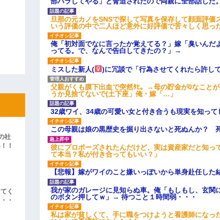
部バラしてやる」と脅迫されたので両親に全部話した
旦那の元カノをSNSで探して写真を保存して顔面評価
いう評価の中で二人ほど意外に好評価で苦々しく思っ
俺「初対面でなに言ったか覚えてる？」嫁「臭いんだ
ってる。で、なんで告白してきたの？」→
ミスした新人(
)に冗談で「行為させてくれたら許し
父親がくも膜下出血で突然ﾀﾋ。→母の貯金が0なこと
うか見捨てないで(土下座」俺・嫁「…」
32歳ワイ、34歳の可愛い女と付き合うも現実を知っ
この母親は娘の黒歴史を掘り出さないと死ぬんか？ 
の社
い！！
彼にプロポーズされたんだけど、実は資産家だと知っ
て本当？私が付き合ってもいい？」
」
【悲報】嫁がワイのこと嫌いっぽいから単身赴任した
我が家のガレージに見知らぬ車。俺「もしもし、玄関に
えてく
のボタン押してｗ」→ 待つこと１時間弱・・・
・・・
私は家が貧しくて、手に職をつけようと看護師になっ