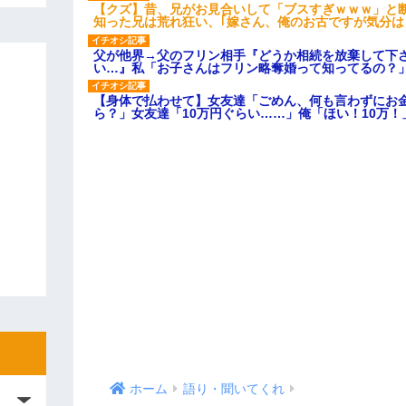
【クズ】昔、兄がお見合いして「ブスすぎｗｗｗ」と
知った兄は荒れ狂い、｢嫁さん、俺のお古ですが気分
父が他界→父のフリン相手『どうか相続を放棄して下
い…』私「お子さんはフリン略奪婚って知ってるの？」
【身体で払わせて】女友達「ごめん、何も言わずにお
ら？」女友達「10万円ぐらい……」俺「ほい！10万！
ホーム
語り・聞いてくれ