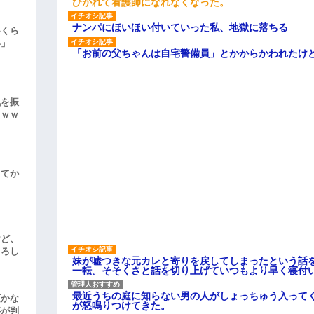
ひかれて看護師になれなくなった。
ナンパにほいほい付いていった私、地獄に落ちる
いくら
い」
「お前の父ちゃんは自宅警備員」とかからかわれたけ
気を振
ｗｗｗ
してか
けど、
よろし
妹が嘘つきな元カレと寄りを戻してしまったという話
一転。そそくさと話を切り上げていつもより早く寝付
最近うちの庭に知らない男の人がしょっちゅう入って
頃かな
が怒鳴りつけてきた。
事が判