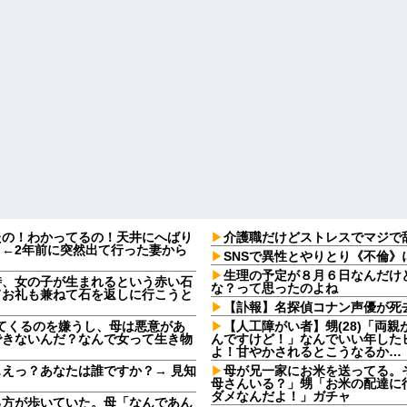
たの！わかってるの！天井にへばり
介護職だけどストレスでマジで
←2年前に突然出て行った妻から
SNSで異性とやりとり《不倫》
生理の予定が８月６日なんだけ
時、女の子が生まれるという赤い石
な？って思ったのよね
てお礼も兼ねて石を返しに行こうと
【訃報】名探偵コナン声優が死去
してくるのを嫌うし、母は悪意があ
【人工障がい者】甥(28)「両
できないんだ？なんで女って生き物
んですけど！」なんでいい年した
よ！甘やかされるとこうなるか…
えっ？あなたは誰ですか？→ 見知
母が兄一家にお米を送ってる。
母さんいる？」甥「お米の配達に
ダメなんだよ！」ガチャ
る方が歩いていた。母「なんであん