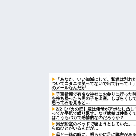
「あなた、いい加減にして。私達は別れ
ついてニタニタ笑ってないで出て行って！」
のメールなんだが…
子宝祈願で有名な神社にお参りに行った
を持ち帰ったら男の子を出産。しばらくし
思って石を見ると…
2/2【バカの壁】嫁は俺母がアポなし凸
ってか平気で繰り返す。なぜ嫁姑は仲良く
はこうもバカで感情的なのだろうか？
男が船室のベッドで寝ようとしていた。…
らぬひとがいるんだが…
母と一緒の時に、明らかに足に障害があ