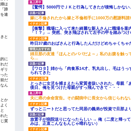
結婚は
【驚愕】5000円でＪＫと行為してきたが後悔しかない
、「諦
女を連
嫁に不倫されたから嫁と不倫相手に1000万の慰謝料請
【衝撃】職場に入って来た綺麗な新人さんに職場を案内
「！？」→ 突然、突き飛ばされて左手の甲を踏みつけ
引きと
昨日37歳のおばさんと行為したんだけどめちゃくちゃ
姉旦那の友達「ほんとのパパだよ～」私のお腹を触っ
ら…
滅的に
どれだ
【ワロタ】姉から「肉食系14才、乳丸出し、毛はうっ
リギリ
られてきた
やった
名前だ
とっさに女児を捕まえたら変質者扱いされた。母親「あ
、なん
後日、俺を見つけた母親がすっ飛んできて・・・
夫に癌の余命宣告。その闘病中に長女から信じられな
」とか
をよく
ずっとニートだと思ってた同居の義弟が投資で旦那よ
たと
かれた
放置子が病院送りになったらしい → 俺（二度と帰っ
同じ質
みは、正直こんなもんじゃ晴れない）