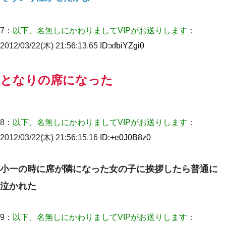
【衝撃】婚約者「兄と結婚はするけど嫁入りするわけじゃない。
お互い干渉はしないようにしましょう」→ その後に結納金の話を
したので、母が・・・
7：
以下、名無しにかわりましてVIPがお送りします
：
2012/03/22(木) 21:56:13.65
ID:
xfbiYZgi0
書店「息子さんが万引きしました」私「はっ？(息子目の前にいる
し…)うちの子ではないので迎えに行きません」→息子を名乗って
た人物の正体が判明するも・・・
となりの席になった
隣室のお婆ちゃん「下階からの異臭に困ってる、今もすっごく臭
い」私「変だなあ～なにも臭わないよ」→ その後。警察『絶対に
窓とドアを開けないで』
8：
以下、名無しにかわりましてVIPがお送りします
：
嫁が弁護士を連れてきて「悪いと思うなら慰謝料を払って離婚し
2012/03/22(木) 21:56:15.16
ID:
+e0J0B8z0
ろ」→ 俺「完全に恐喝になってますね」「お前、これが詐欺だっ
て知ってる？」
小一の時に席が隣になった女の子に挨拶したら普通に
小2の頃、妹と昼寝してたら家が火事になってて気づくと逃げ場が
なかった。妹を抱き締めて「ﾀﾋんじゃうよ」って泣いてたら…
泣かれた
嫁が涙声で『会いたいね』とか言っているのが聞こえた。俺「こ
んな時間に誰と電話してんの？」嫁「ごめんなさい…！（大号
9：
以下、名無しにかわりましてVIPがお送りします
：
泣」俺（キターー）→