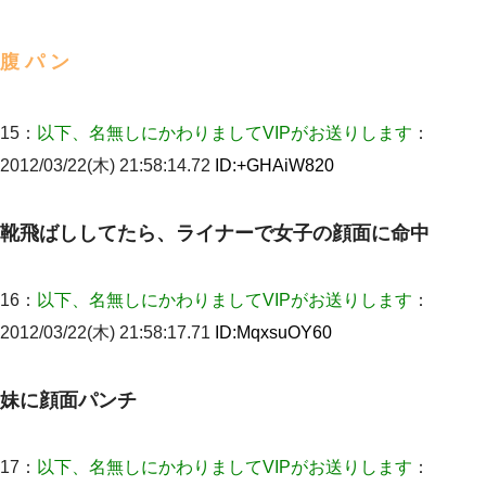
旦那の元嫁「離婚したとはいえ、私が本来の妻。許可なく結婚す
るなんてどういう神経してるの？離婚届を記入して持って来い」
→笑いが止まらなくなり・・・
腹 パ ン
妻が亡くなったんだけど正直ガチで嬉しい
15：
以下、名無しにかわりましてVIPがお送りします
：
2012/03/22(木) 21:58:14.72
ID:
+GHAiW820
【ワロタ】姉から「肉食系14才、乳丸出し、毛はうっすら生えか
け」というタイトルで画像が送られてきた
靴飛ばししてたら、ライナーで女子の顔面に命中
ケーキバイキングにいた単独の50くらいのオッサン、強烈だっ
た。
16：
以下、名無しにかわりましてVIPがお送りします
：
32歳ワイ、34歳の可愛い女と付き合うも現実を知ってしまい無事
死亡・・・
2012/03/22(木) 21:58:17.71
ID:
MqxsuOY60
【考察】兄嫁急死の1年後、兄が引越すというので手伝いに行った
ら下着が入った引き出しの奥にとんでもないモノを見つけた
妹に顔面パンチ
ずっとニートだと思ってた同居の義弟が投資で旦那より稼いでる
17：
以下、名無しにかわりましてVIPがお送りします
：
とか知らなかった…