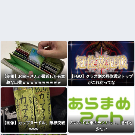
【朗報】お前らさんが最近した有意
【FGO】クラス別の冠位選定トップ
義な出費ｗｗｗｗｗｗｗｗｗｗ
がこれだってな
【画像】カップヌードル、限界突破
左ハンドル車のデメリット、意外と
www
少ない