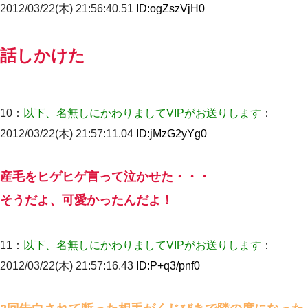
2012/03/22(木) 21:56:40.51
ID:
ogZszVjH0
高1のとき男に襲われ、不妊の叔母に頼まれて出産。→叔母夫婦が
養子縁組してアメリカに子供を連れ帰った。→9・11で叔母夫婦が
亡くなってしまい…
話しかけた
裁判官「お互いに最後に言いたいことはありますか」バカ夫
「…」A「夫を一発殴らせてほしい」裁判官「どうぞ」
10：
以下、名無しにかわりましてVIPがお送りします
：
日曜日、会社の窓を見ると同僚の姿。俺（あれ？ディズニーシー
2012/03/22(木) 21:57:11.04
ID:
jMzG2yYg0
じゃ？）→俺電話「今何してんの？」同僚「シーで並んでるこ
と！」俺「会社にいない？」→次の瞬間、すごい鳥肌が立った
産毛をヒゲヒゲ言って泣かせた・・・
出張中の旦那から『フリンしやがって、このクズ』と電話が。私
「本当に家まで来たの？証拠は？」旦那「俺の言葉が信じられな
そうだよ、可愛かったんだよ！
いのか！」→ 離婚後
元旦那から復縁要請。息子「最新型のiPhoneも買えない貧乏は嫌
11：
以下、名無しにかわりましてVIPがお送りします
：
だ、再婚して」私「なら父親と暮らせ」息子「やった＾＾」私
（もう手遅れだったんだな…）
2012/03/22(木) 21:57:16.43
ID:
P+q3/pnf0
彼女(37)の情欲がえげつない件ｗｗｗｗｗｗｗ