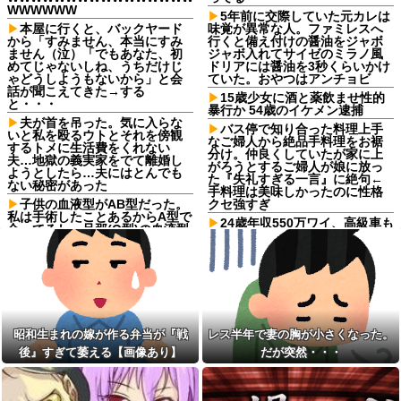
WWWWWW
5年前に交際していた元カレは
本屋に行くと、バックヤード
味覚が異常な人。ファミレスへ
から「すみません、本当にすみ
行くと備え付けの醤油をジャボ
ません（泣）「でもあなた、初
ジャボ入れてサイゼのミラノ風
めてじゃないしね、うちだけじ
ドリアには醤油を3秒くらいかけ
ゃどうしようもないから」と会
ていた。おやつはアンチョビ
話が聞こえてきた→する
15歳少女に酒と薬飲ませ性的
と・・・
暴行か 54歳のイケメン逮捕
夫が首を吊った。気に入らな
バス停で知り合った料理上手
いと私を殴るウトとそれを傍観
なご婦人から絶品手料理をお裾
するトメに生活費をくれない
分け。仲良くしていたが家に上
夫…地獄の義実家をでて離婚し
がろうとするご婦人が娘に放っ
ようとしたら…夫にはとんでも
た『失礼すぎる一言』に絶句←
ない秘密があった
手料理は美味しかったのに性格
子供の血液型がAB型だった。
クセ強すぎ
私は手術したことあるからA型で
24歳年収550万ワイ、高級車も
合ってるし…旦那(O型)の血液型
豪邸も買えない人生が確定して
を調べてみよう」→ 結果・・・
いる事実に咽び泣く
私は22歳の時にでき婚した。
【画像あり】NHKさん、貧乳
従姉妹は『デキ婚＝貧乏底辺』
を煽るwｗｗｗｗｗｗｗｗｗｗｗ
と認識があるみたいで、私を馬
ｗｗｗｗ
鹿にしてきて…
【画像あり】NHKさん、貧乳
セミがうるさすぎる。明るく
を煽るwｗｗｗｗｗｗｗｗｗｗｗ
なったら即座に爆音で鳴き出し
昭和生まれの嫁が作る弁当が『戦
レス半年で妻の胸が小さくなった。
ｗｗｗｗ
て毎日朝4時に叩き起こしにくる
後』すぎて萎える【画像あり】
だが突然・・・
せいで寝不足だよ
【気分悪ぃ】彼氏がトンカツ
食べたくない理由がクズすぎて...
友人から電話があり「最近ブ
ｗｗｗｗ
ログにコメントくれないね」と
言われた
我が家は長毛種3匹がいるのだ