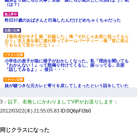
（は？）
昨日37歳のおばさんと行為したんだけどめちゃくちゃだった
【報告者がキチ】嫁「妊娠した」俺『それじゃあ皆に祝ってもら
おう』友人達を家に連れ帰ってホームパーティー→俺『皆に祝え
てもらえて良かったな！』→
小学生の息子が急に様子がおかしくなった。私「理由を聞いても
『わかんない！』って怒鳴り付けてくるし、困っってる」旦那
「話してみるよ」→ 後日・・・
妹が嘘つきな元カレと寄りを戻してしまったという話をしていた
ら、旦那の顔が曇って雰囲気が一転。そそくさと話を切り上げて
いつもより早く寝付いてしまった…｜生活｜ワロタあんてな
3：
以下、名無しにかわりましてVIPがお送りします
：
最近うちの庭に知らない男の人がしょっちゅう入ってくる。それ
2012/03/22(木) 21:55:05.83
ID:
0Q6pFt3b0
を職場で愚痴ったら、同僚男性が怒鳴りつけてきた。
同じクラスになった
童貞俺、宅飲みした女友達2人を家に泊めた結果ｗｗｗｗｗｗ