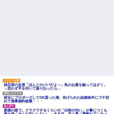
てるだけ」
に大変なら育児やめれば？」冗
スーパーで小エビの天ぷら
談で言ったのに本気に取られて
（１２尾入り４８０円）を買っ
離婚を言い渡された
た。レジ係の人「５７６０円で
彼女と結婚の話をしていた時
す」私「えっ！？間違いじゃな
に言われたことが衝撃だった
いですか？」レジ「いや、４８...
主な税金の成り立ちを調べて
【朗報】 女子「恋愛テクで気
みたよ
を引く男より、こういう男の方
が1億倍良い男です」→結果
「2年間、たぶん1日4回は握っ
てた」ラスベガスで買った3,000
円のキーホルダーを調べたら
ハードオフに売っていた4万
4000円のフィギュアがヤバすぎ
るｗｗｗｗｗｗ「こんな高い
の？ｗｗ」「逆に超安い」
私「ちょっと、人の家の金庫
触らないでよ！」キチママ『そ
こに金庫があったから、開けて
みようとしただけ☆』義兄「泥
は出てけ！二度と来るな！」結
姉旦那の友達「ほんとのパパだよ～」私のお腹を触ってほざく。
果・・・
→思わず手を叩いて振り払ったら…
私「初めて飲む味だけどなん
のお茶？」彼「ちっ！」私「」
彼女にプロポーズしてOK貰った俺、告げられた結婚条件にブチ切
【GIF】JSのカンチョーワロ
れて無事婚約破棄・・・
タ
後続車にクラクションを鳴ら
新築の家で。クラクラするくらいの「白粉の匂い」が鼻につくも
され彼氏が逆切れ。「何クラク
嫁＆娘「そんな匂いしない…」ある日、友人奥「素敵なアンティ