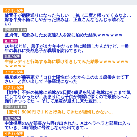
放置子が病院送りになったらしい → 俺（二度と帰ってくるなよ…
嫁を半身不随にしやがった恨みは、正直こんなもんじゃ晴れな
い）
童貞俺、宅飲みした女友達2人を家に泊めた結果ｗｗｗｗｗｗ
10年ほど前、息子がまだ年中だった時に離婚したんだけど、一昨
年の暮れに突然息子が職場を訪ねてきた。
生保レディと行為する為に駆け引きしてみた結果ｗｗｗｗｗｗｗ
ｗｗｗｗｗ
義兄嫁が義実家で「コロナ陽性だったからこのまま療養させて下
さい」と言い出してド修羅場になった
【戦争】不妊の俺嫁に弟嫁が2日間4歳児を託児 俺嫁はそこまで気
にしてなかったが、あまりにも子供が俺嫁に懐くので最後らへん
顔引きつってた → そして弟嫁が迎えに来た翌日…
【驚愕】5000円でＪＫと行為してきたが後悔しかない…
中途採用のAが部長から呼び出された。Aはヘラヘラと部屋に入っ
ていき、1時間後に号泣しながら出てきて…