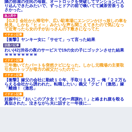
隣の部屋の住民の母親、オートロックを突破してマンションに入
り込んできたみたいで、ずっとドアの前で喚いてて滅茶苦茶うる
さかった。
【GJ!】会社から帰宅中、広い駐車場にエンジンかけっ放しの車を
発見。しかも「ヒィ～」みたいな声も聞こえてきたので気になっ
て近寄ったら女の子がおっさんの下敷きになってた
【衝撃】ヤンキー女に「サせて」って言った結果
わい(42)渋谷の夜のサービスで19の女の子にゴックンさせた結果
ｗｗｗｗｗｗｗｗ
三年働いてたパートを突然クビになった。しかし元職場の主要取
引先のトップが母方の叔父だったので…
【衝撃】嫁父の会社に勤続１０年、手取り１４万 → 俺「２２万も
らえる会社から誘われた。転職したい」義父「クビ！（激怒」嫁
「離婚！（激怒」
妊娠中に「おいこのブタ女！てめー席譲れ！」と絡まれ腹を殴る
真似された。泣きながら夫に話すと一年後に…