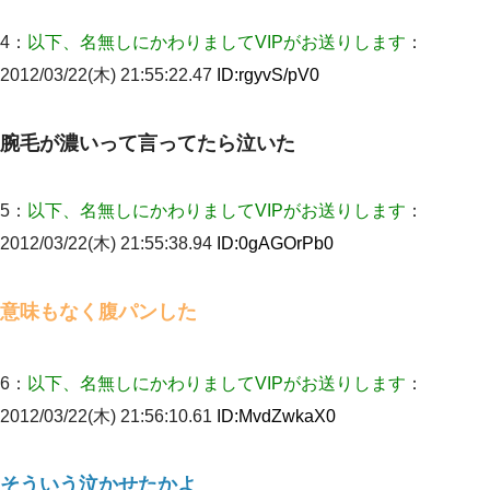
私『貯金貯まったし、やっと家建てられるね！』夫「実家を二世
4：
以下、名無しにかわりましてVIPがお送りします
：
帯住宅にした。それに貯金使った」→私『離婚しよう』夫「え
っ」私『使った貯金はあげるから』→すると…
2012/03/22(木) 21:55:22.47
ID:
rgyvS/pV0
ワイアラサー主婦、昨晩久しぶりに夫と致した結果ｗｗｗｗｗ
腕毛が濃いって言ってたら泣いた
全く親しくないママ友Aから突然「飲み会しよう」と誘われたがお
断りした。後日Aの企みを知ってゾッとするやら腹立つやら！
5：
以下、名無しにかわりましてVIPがお送りします
：
2012/03/22(木) 21:55:38.94
ID:
0gAGOrPb0
我が家のガレージに見知らぬ車。俺「もしもし、玄関にもシャッ
ターリモコンあるだろ？DOWNのボタン押してｗ」→ 待つこと１
時間弱・・・
意味もなく腹パンした
父が他界→父のフリン相手『どうか相続を放棄して下さい、昔の
ことは謝ります。ごめんなさい…』私「お子さんはフリン略奪婚
って知ってるの？」相手『 』結果→
6：
以下、名無しにかわりましてVIPがお送りします
：
2012/03/22(木) 21:56:10.61
ID:
MvdZwkaX0
｢昨日はお兄ちゃんと一緒にお風呂に入っちゃった～｣とか毎日兄
の話をしていたA子が事故で亡くなった。→Ａ子のお母さんの話に
驚愕…
そういう泣かせたかよ