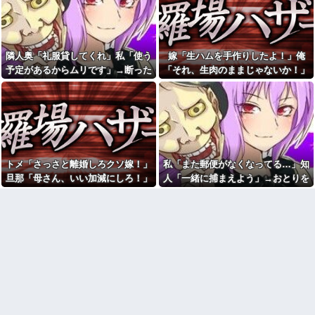
が、 どうやらぬこぬこネットワ
夫に「自炊を覚えて！一緒に
ークで聞きつけたらしく・・・
料理しよう」と言ったら、レス
【再】
トランの予約をされた。自炊計
画は完全に狂って…
【悲報】女さん、歩行者を轢
いた挙句、道路に倒れてどえら
隣人奥「礼服貸してくれ」私「使う
嫁「生ハムを手作りしたよ！」俺
【後編】結婚直後に祖父が亡
いことになってしまうw w w w
くなり落ち込んでたら嫁に「い
予定があるからムリです」→断った
「それ、生肉のままじゃないか！」
w w w他
つまでくよくよしてるの？」と
途端、とんでもない暴言を吐かれ
→食べてしまった翌日にまさかの事
言われた。お義父さんやお義母
【モヤモヤ】A君＆Bちゃんカ
さんの負担もなくなったし良か
ップルとダブルデートした時にB
て…
態が…
ったと...
ちゃんが不運続きで凹んでた。
私とA君は宥めてたんだけど、彼
【画像】居酒屋さん、6人で長
氏は黙々とご飯食べてた→しか
居して会計4939円しか使わない
し、10分後(;´･ω･)ｳｰﾝ
客にお気持ち表明してしまう←
コレどっちが悪いん
西日本に住んでる皆さん暑さ
や？？？？？？
どうですか？
トメ「さっさと離婚しろクソ嫁！」
私「また郵便がなくなってる…」知
【動画】戦犯はどっち？ｗｗ
【腹筋崩壊】見た瞬間吹いた
旦那「母さん、いい加減にしろ！」
人「一緒に捕まえよう」→おとりを
ｗｗｗｗｗｗｗｗｗｗｗｗｗｗ
画像を貼っていくスレｗｗｗｗ
→思わぬ形で旦那が味方してくれ
仕掛けたら泥奥がまんまと引っかか
ｗｗｗｗ
【修羅場】父の浮気相手がま
て…
り…
【朗報】甲子園にくちびるプ
さかの男！？私が突き止めた結
ルプルのチアリーダー
果ｗｗｗｗ
wwwwwwwwww
今日から業務報告書の「庶
【衝撃】蓮舫「蓮舫だから叩
務」っていう大項目が急に廃止
いて良いという報道に向き合い
されたんだけど意味不明すぎる
ます！」X民「高市だから叩いて
社会人1年目の時、下の階に住
良いをやってるのがお前だろ」
んでる40代半ばくらいの独身女
←これ…w w
性に狙われかけた
イーロン・マスク「中国のロ
「お食い初めなんて俺になん
ボットはデタラメで遠隔操作し
のメリットがあるの」「そんな