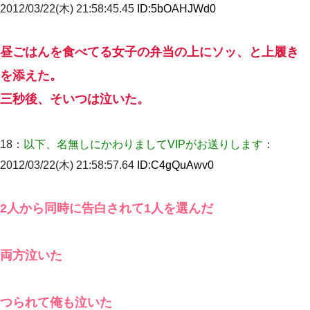
2012/03/22(木) 21:58:45.45
ID:
5bOAHJWd0
【クズ】昔、兄がお見合いして「ブスすぎｗｗｗ」と断った女性
が、兄の同級生と結婚。それを知った兄は荒れ狂い、｢嫁さん、俺
のお古ですが気分はどう？」とメールを送った→
昼ごはんを食べてる女子の弁当の上にソッ、と上履き
を添えた。
三秒後、そいつは泣いた。
18：
以下、名無しにかわりましてVIPがお送りします
：
2012/03/22(木) 21:58:57.64
ID:
C4gQuAwv0
2人から同時に告白されて1人を選んだ
両方泣いた
つられて俺も泣いた