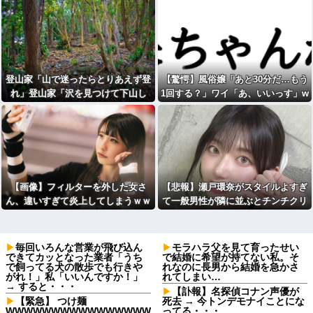
登山家「山で迷ったらとりあえず登
【驚愕】風俗嬢「あと30分だ…もう
れ」登山家「沢を見つけて下山し
1回する？」ワイ「あ、いいっす」w
ろ」←これ結局どっちが正解なの？
www
【画像】フィルターを外した女さ
【悲報】瀬戸環奈がスタイルよすぎ
ん、違いすぎて炎上してしまうｗｗ
て一般男性が隣に並ぶとチンチクリ
ｗｗｗｗｗｗｗｗｗ
ンに見えてしまう
毎回いろんな営業が飛び込ん
モラハラ父を見て育ったせい
できてカッとなった業者「うち
で結婚に希望が持てない私。そ
で飼ってる犬の散歩でも行きや
れなのに長男から結婚を急かさ
がれ！」私「いいんですか！」
れてしまい…
→ すると・・・
【訃報】名探偵コナン声優が
【緊急】 つけ麺
死去 → 今トンデモナイことにな
WWWWWWWWWWWWWWWW
ってる・・・