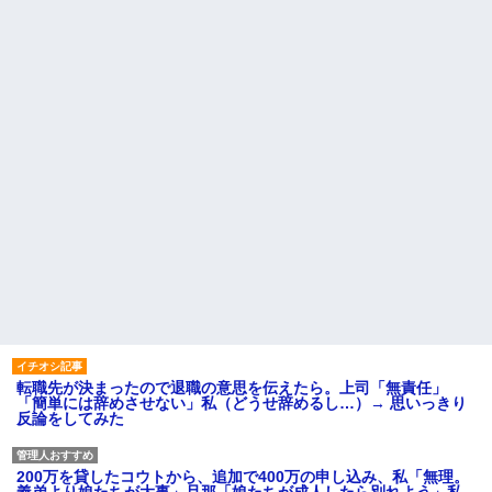
転職先が決まったので退職の意思を伝えたら。上司「無責任」
「簡単には辞めさせない」私（どうせ辞めるし…）→ 思いっきり
反論をしてみた
200万を貸したコウトから、追加で400万の申し込み、私「無理。
義弟より娘たちが大事」旦那「娘たちが成人したら別れよう」私