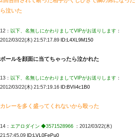
2回告白されて断った相手がくじびきで隣の席になった
ら泣いた
元夫の連れ子「俺の結婚式の時くらい、母親としての責任を果た
そうとは思わないのか！」→どうも連れ子は…
12：
以下、名無しにかわりましてVIPがお送りします
：
【まぬけ】夫「離婚だ！」私「わかった。で？」夫「慰謝料
だ！」私「いいけど弁護士通して。私も請求する」夫「」
2012/03/22(木) 21:57:17.89
ID:
L4XL9M150
義兄嫁「娘が大学に入ったら下宿させて」私「しつこい、学校斡
旋のアパートに行け」→ 旦那が義兄に通報したら「志望校を変え
ボールを顔面に当てちゃったら泣かれた
ろ！」とキレて・・・
旦那が長男のDNA鑑定をしたら血縁関係0%だった。旦那「やっぱ
13：
以下、名無しにかわりましてVIPがお送りします
：
りウワキしてたんだな…」長男「俺は誰の子供なの？」長女・次
男「ウワキ女！」
2012/03/22(木) 21:57:19.16
ID:
BVli4c1B0
妻と同居し始めたときから、よく妻が「どこかで音漏れしてな
カレーを多く盛ってくれないから殴った
い？音楽聞こえる」と言っていて…
【画像】女上司(30)「終電なくなったね…部屋くる？」ワイ「行
14：
エアロダイン ◆3571528966
：2012/03/22(木)
きます！」
21:57:45.09
ID:
LVL0FePu0