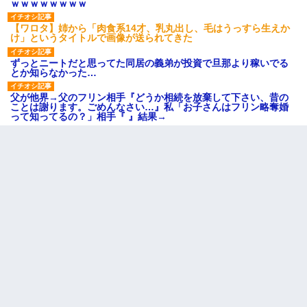
ｗｗｗｗｗｗｗｗ
【ワロタ】姉から「肉食系14才、乳丸出し、毛はうっすら生えか
け」というタイトルで画像が送られてきた
ずっとニートだと思ってた同居の義弟が投資で旦那より稼いでる
とか知らなかった…
父が他界→父のフリン相手『どうか相続を放棄して下さい、昔の
ことは謝ります。ごめんなさい…』私「お子さんはフリン略奪婚
って知ってるの？」相手『 』結果→