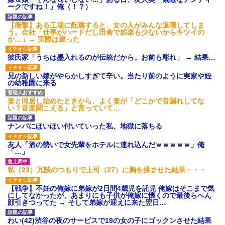
ション鳴らしてんだ！降りてこ
ークですね！」俺（！？）
いよ！」と怒鳴りだし...
【衝撃】報酬100万円超の治験
【衝撃】ある工場に配属すると、女の人がみんな退職してしま
募集がこちらｗｗｗｗｗ(※画像
う。会社「仕事がハードだし田舎で娯楽も少ないからキツイの
あり)
か…」→ 実際は違った
【ネット騒然】惨殺されたタ
ワマン頂き女子のこの動画、す
彼氏家「うちは墨入れるのが伝統だから。お前も彫れ」 → 結果…
げえええええｗｗｗｗｗｗｗｗ
ｗｗｗ
兄の新しい嫁がやらかしすぎて辛い。当たり前のように実家や姪
【愕然】白のクラウン俺氏、
の幼稚園に来る
高速道路左車線を制限速度で走
った結果wwwwwwwwwwww
百年の恋12-899 食べた量を
妻と同居し始めたときから、よく妻が「どこかで音漏れしてな
張り合ってくる
い？音楽聞こえる」と言っていて…
【悲報】佐藤輝明・・・２軍
でも盛大にやらかす←あまり悲
ナンパにほいほい付いていった私、地獄に落ちる
しませないでくれ
友人「酒の勢いで女先輩をホテルに連れ込んだｗｗｗｗｗ」俺
「…」
私（23）冗談のつもりで上司（27）に胸を揉ませた結果・・・
【戦争】不妊の俺嫁に弟嫁が2日間4歳児を託児 俺嫁はそこまで気
にしてなかったが、あまりにも子供が俺嫁に懐くので最後らへん
顔引きつってた → そして弟嫁が迎えに来た翌日…
わい(42)渋谷の夜のサービスで19の女の子にゴックンさせた結果