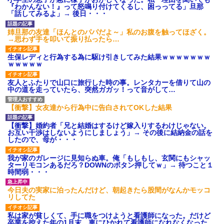
のお茶？」彼「ちっ！」私「」
『わかんない！』って怒鳴り付けてくるし、困っってる」旦那
【GIF】JSのカンチョーワロ
「話してみるよ」→ 後日・・・
タ
後続車にクラクションを鳴ら
姉旦那の友達「ほんとのパパだよ～」私のお腹を触ってほざく。
され彼氏が逆切れ。「何クラク
→思わず手を叩いて振り払ったら…
ション鳴らしてんだ！降りてこ
いよ！」と怒鳴りだし...
生保レディと行為する為に駆け引きしてみた結果ｗｗｗｗｗｗｗ
【衝撃】報酬100万円超の治験
ｗｗｗｗｗ
募集がこちらｗｗｗｗｗ(※画像
あり)
友人とふたりで山口に旅行した時の事。レンタカーを借りて山の
【ネット騒然】惨殺されたタ
中の道を走っていたら、突然ガガッ！って音がして…
ワマン頂き女子のこの動画、す
げえええええｗｗｗｗｗｗｗｗ
ｗｗｗ
【衝撃】女友達から行為中に告白されてOKした結果
【愕然】白のクラウン俺氏、
高速道路左車線を制限速度で走
【衝撃】婚約者「兄と結婚はするけど嫁入りするわけじゃない。
った結果wwwwwwwwwwww
お互い干渉はしないようにしましょう」→ その後に結納金の話を
したので、母が・・・
百年の恋12-899 食べた量を
張り合ってくる
我が家のガレージに見知らぬ車。俺「もしもし、玄関にもシャッ
【悲報】佐藤輝明・・・２軍
ターリモコンあるだろ？DOWNのボタン押してｗ」→ 待つこと１
でも盛大にやらかす←あまり悲
時間弱・・・
しませないでくれ
今日夫の実家に泊ったんだけど、朝起きたら股間がなんかモッコ
リしてた
私は家が貧しくて、手に職をつけようと看護師になった。だけど
卒業を控えた年の1月末、車にひかれて看護師になれなくなった。