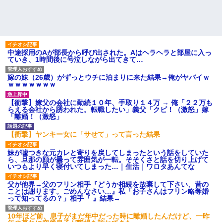
中途採用のAが部長から呼び出された。Aはヘラヘラと部屋に入っ
ていき、1時間後に号泣しながら出てきて…
嫁の妹（26歳）がずっとウチに泊まりに来た結果→俺がヤバイｗ
ｗｗｗｗｗｗｗ
【衝撃】嫁父の会社に勤続１０年、手取り１４万 → 俺「２２万も
らえる会社から誘われた。転職したい」義父「クビ！（激怒」嫁
「離婚！（激怒」
【衝撃】ヤンキー女に「サせて」って言った結果
妹が嘘つきな元カレと寄りを戻してしまったという話をしていた
ら、旦那の顔が曇って雰囲気が一転。そそくさと話を切り上げて
いつもより早く寝付いてしまった…｜生活｜ワロタあんてな
父が他界→父のフリン相手『どうか相続を放棄して下さい、昔の
ことは謝ります。ごめんなさい…』私「お子さんはフリン略奪婚
って知ってるの？」相手『 』結果→
10年ほど前、息子がまだ年中だった時に離婚したんだけど、一昨