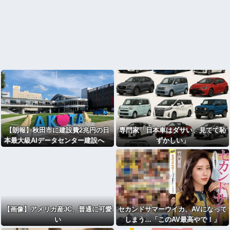
【朗報】秋田市に建設費2兆円の日
専門家「日本車はダサい、見てて恥
本最大級AIデータセンター建設へ
ずかしい」
UAEなどが投資
【画像】アメリカ産JC、普通に可愛
セカンドサマーウイカ、AVになって
い
しまう…「このAV最高やで！」