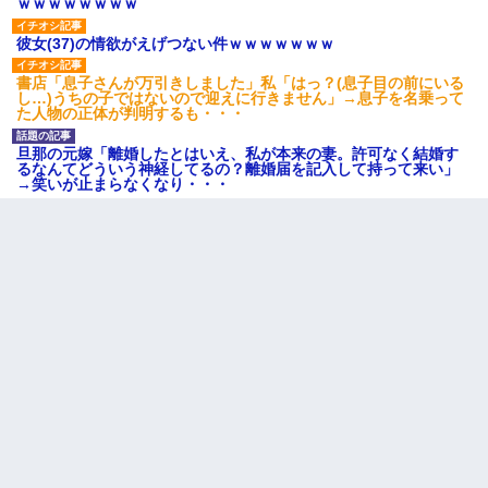
ｗｗｗｗｗｗｗｗ
彼女(37)の情欲がえげつない件ｗｗｗｗｗｗｗ
書店「息子さんが万引きしました」私「はっ？(息子目の前にいる
し…)うちの子ではないので迎えに行きません」→息子を名乗って
た人物の正体が判明するも・・・
旦那の元嫁「離婚したとはいえ、私が本来の妻。許可なく結婚す
るなんてどういう神経してるの？離婚届を記入して持って来い」
→笑いが止まらなくなり・・・