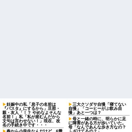
妊娠中の私「息子の名前は
三大クソダサ自慢「寝てない
『パスタ』にするから」旦那・
自慢」「コーヒーがぶ飲み自
親・友人「！？ やめなよそんな
慢」あと一つは？
名前！」私「私が産むんだから
母と一緒の時に、明らかに足
文句は言わせない！」現在、改
に障害がある方が歩いていた。
名の手続き中です・・・
母「なんであんな歩き方なの？
春から小学生なんだけど、6畳
ふざけてるの？」