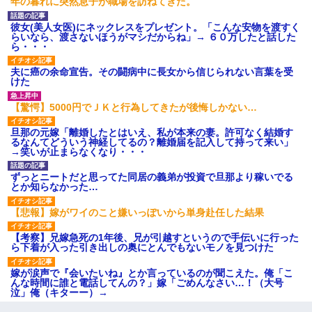
年の暮れに突然息子が職場を訪ねてきた。
彼女(美人女医)にネックレスをプレゼント。「こんな安物を渡すく
らいなら、渡さないほうがマシだからね」→ ６０万したと話した
ら・・・
夫に癌の余命宣告。その闘病中に長女から信じられない言葉を受
けた
【驚愕】5000円でＪＫと行為してきたが後悔しかない…
旦那の元嫁「離婚したとはいえ、私が本来の妻。許可なく結婚す
るなんてどういう神経してるの？離婚届を記入して持って来い」
→笑いが止まらなくなり・・・
ずっとニートだと思ってた同居の義弟が投資で旦那より稼いでる
とか知らなかった…
【悲報】嫁がワイのこと嫌いっぽいから単身赴任した結果
【考察】兄嫁急死の1年後、兄が引越すというので手伝いに行った
ら下着が入った引き出しの奥にとんでもないモノを見つけた
嫁が涙声で『会いたいね』とか言っているのが聞こえた。俺「こ
んな時間に誰と電話してんの？」嫁「ごめんなさい…！（大号
泣」俺（キターー）→