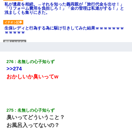
私が遺産を相続。→それを知った義両親が「旅行代金を出せ！」
「リフォーム費用を負担しろ！」「金の管理は私達がする！」と
浅ましくも集りにきた。
生保レディと行為する為に駆け引きしてみた結果ｗｗｗｗｗｗｗ
ｗｗｗｗｗ
わい(42)渋谷の夜のサービスで19の女の子にゴックンさせた結果
ｗｗｗｗｗｗｗｗ
276
名無しの心子知らず
嫁が弁護士を連れてきて「悪いと思うなら慰謝料を払って離婚し
>>274
ろ」→ 俺「完全に恐喝になってますね」「お前、これが詐欺だっ
て知ってる？」
おかしいか臭いってw
上司「何なの、この書類！！」私「あの‥」上司「今は私が話し
てるの！」私「ですから」上司「黙って聞きなさい！」私「それ
は」上司「言い訳しない！」→結果ｗｗｗｗｗ
275
名無しの心子知らず
【画像】女の子「お母さん！！私ようやくファッションモデルに
臭いってどういうこと？
選ばれたの！絶対見に来てね！」→悲しい結果がこれ・・・
お風呂入ってないの？