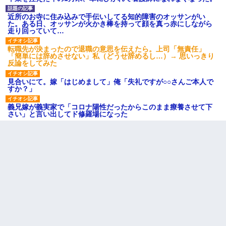
近所のお寺に住み込みで手伝いしてる知的障害のオッサンがい
た。ある日、オッサンが火かき棒を持って顔を真っ赤にしながら
走り回っていて…
転職先が決まったので退職の意思を伝えたら。上司「無責任」
「簡単には辞めさせない」私（どうせ辞めるし…）→ 思いっきり
反論をしてみた
見合いにて。嫁「はじめまして」俺「失礼ですが○○さんご本人で
すか？」
義兄嫁が義実家で「コロナ陽性だったからこのまま療養させて下
さい」と言い出してド修羅場になった