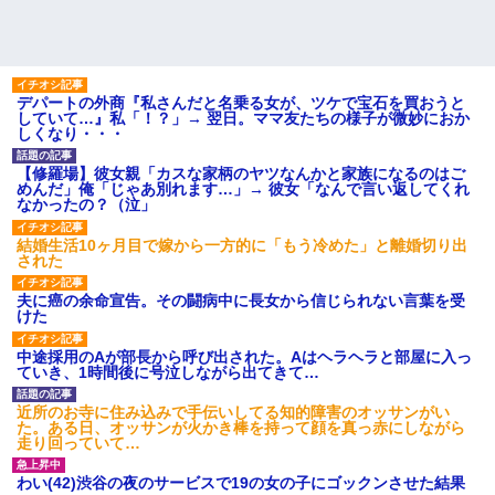
デパートの外商『私さんだと名乗る女が、ツケで宝石を買おうと
していて…』私「！？」→ 翌日。ママ友たちの様子が微妙におか
しくなり・・・
【修羅場】彼女親「カスな家柄のヤツなんかと家族になるのはご
めんだ」俺「じゃあ別れます…」→ 彼女「なんで言い返してくれ
なかったの？（泣」
結婚生活10ヶ月目で嫁から一方的に「もう冷めた」と離婚切り出
された
夫に癌の余命宣告。その闘病中に長女から信じられない言葉を受
けた
中途採用のAが部長から呼び出された。Aはヘラヘラと部屋に入っ
ていき、1時間後に号泣しながら出てきて…
近所のお寺に住み込みで手伝いしてる知的障害のオッサンがい
た。ある日、オッサンが火かき棒を持って顔を真っ赤にしながら
走り回っていて…
わい(42)渋谷の夜のサービスで19の女の子にゴックンさせた結果