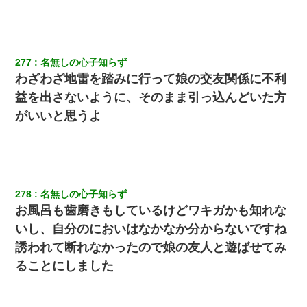
【報告者がキチ】嫁「妊娠した」俺『それじゃあ皆に祝ってもら
おう』友人達を家に連れ帰ってホームパーティー→俺『皆に祝え
てもらえて良かったな！』→
童貞俺、宅飲みした女友達2人を家に泊めた結果ｗｗｗｗｗｗ
277
名無しの心子知らず
わざわざ地雷を踏みに行って娘の交友関係に不利
益を出さないように、そのまま引っ込んどいた方
ＤＮＡ検査『血縁関係０％』旦那「やっぱり托卵だったんだ…」
嫁「本当に身に覚えがない」「なにかの間違いだ！取り違え
がいいと思うよ
だ！」→ 嫁「あっ」
13歳娘が元嫁のところから逃げてきた。どう扱ったらいいのかわ
からない
278
名無しの心子知らず
ワイ144kg彼女98kgデブカップル、1年間毎日行為しまくった結
果
お風呂も歯磨きもしているけどワキガかも知れな
いし、自分のにおいはなかなか分からないですね
居酒屋にて。兄の紹介者「お酒飲みなって」私「未成年なので無
誘われて断れなかったので娘の友人と遊ばせてみ
理です！」酷すぎるワードの連発で、耐えきれず店員に5千円を渡
し「お勘定です。逃がして下さい」その後、録音内容を父に聞か
ることにしました
せたら...