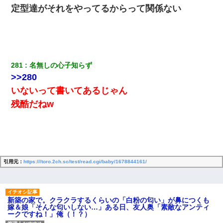
定型達がそれをやってるからって関係ない
[緊急]ベロベロの女に声をかけて行為してきた結果
【復讐】義兄嫁「生活費、足りない分を貸してほしい」私「貸す
わけないでしょｗｗｗｗ」→ 理由を話したら泣き出して・・私
（あまりにも希望通り）
281
名無しの心子知らず
>>280
３２歳俺「ずっと好きでした！！付き合って下さい！」 ２５歳
彼女「うん！！絶対幸せになろうね！！！！」 → ７年後ｗｗ
いないって書いてあるじゃん
ｗｗｗ
残酷だねw
最近うちの庭に知らない男の人がしょっちゅう入ってくる。それ
を職場で愚痴ったら、同僚男性が怒鳴りつけてきた。
小学生の妹が20代の弟とチューしてるのに、見て見ぬふりの親を
見てから実家を出た。それから15年、妹が弟の子を妊娠したらし
引用元：
https:///toro.2ch.sc/test/read.cgi/baby/1678844161/
くもう堕胎できない月なんだと母から連絡がきた…｜生活｜ワロ
タあんてな
新築の家で。クラクラするくらいの「白粉の匂い」が鼻につくも
友人「酒の勢いで女先輩をホテルに連れ込んだｗｗｗｗｗ」俺
嫁＆娘「そんな匂いしない…」ある日、友人奥「素敵なアンティ
「…」
ークですね！」俺（！？）