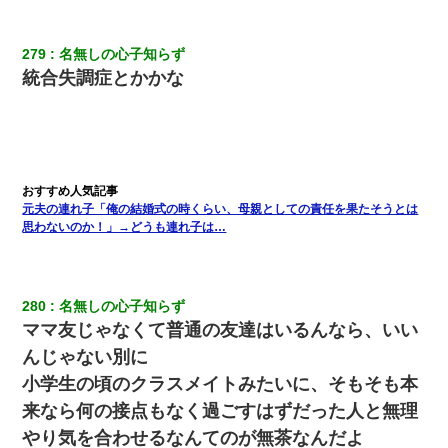
宅飲みで女友達の乳を見てしまった・・・
279
名無しの心子知らず
ワイアラサー主婦、昨晩久しぶりに夫と致した結果ｗｗｗｗｗ
統合失調症とかかな
妻が亡くなったんだけど正直ガチで嬉しい
嫁に不倫されたから嫁と不倫相手に1000万の慰謝料請求した
元夫の連れ子「俺の結婚式の時くらい、母親としての責任を果たそうとは
高1のとき男に襲われ、不妊の叔母に頼まれて出産。→叔母夫婦が
養子縁組してアメリカに子供を連れ帰った。→9・11で叔母夫婦が
思わないのか！」→どうも連れ子は…
亡くなってしまい…
彼女(37)の情欲がえげつない件ｗｗｗｗｗｗｗ
280
名無しの心子知らず
ママ友じゃなくて普通の友達はいるんなら、いい
妊娠中に「おいこのブタ女！てめー席譲れ！」と絡まれ腹を殴る
んじゃない別に
真似された。泣きながら夫に話すと一年後に…
小学生の頃のクラスメイトみたいに、そもそも本
来なら何の接点もなく過ごすはずだった人と無理
友人とふたりで山口に旅行した時の事。レンタカーを借りて山の
中の道を走っていたら、突然ガガッ！って音がして…
やり気を合わせるなんてのが無茶なんだよ