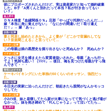
彼にプロポーズされたんだけど、実は資産家だと知って婚約破棄
【衝撃】女友達から行為中に告白されてOKした結果
した。B子「A男くんと別れたって本当？私が付き合ってもい
い？」
旦那の元嫁「離婚したとはいえ、私が本来の妻。許可なく結婚す
ＤＮＡ検査『血縁関係０％』旦那「やっぱり托卵だったんだ…」
るなんてどういう神経してるの？離婚届を記入して持って来い」
嫁「本当に身に覚えがない」「なにかの間違いだ！取り違え
→笑いが止まらなくなり・・・
だ！」→ 嫁「あっ」
妻と同居し始めたときから、よく妻が「どこかで音漏れしてな
ホテルに泊まったんだけど従業員が最悪だった。折角の旅行で何
い？音楽聞こえる」と言っていて…
故私が怒鳴られなきゃいけなかったのだ
この母親は娘の黒歴史を掘り出さないと死ぬんか？ 死ぬんか？
【画像】女上司(30)「終電なくなったね…部屋くる？」ワイ「行
とっさに女児を捕まえたら変質者扱いされた。母親「あっち行っ
きます！」
てよ！気持ち悪い！（ｼｯｼｯ」→ 後日、俺を見つけた母親がすっ飛
んできて・・・
同じマンションに住んでる女性が鍵をわかりやすいところに隠し
ケーキバイキングにいた単独の50くらいのオッサン、強烈だっ
ている事に気づいた俺「忍びこんでみよう！」→ 結果
た。
今日夫の実家に泊ったんだけど、朝起きたら股間がなんかモッコ
ミスした新人(♀)に冗談で「行為させてくれたら許してあげる」っ
リしてた
て言ったら・・・
小2の頃、妹と昼寝してたら家が火事になってて気づくと逃げ場が
なかった。妹を抱き締めて「ﾀﾋんじゃうよ」って泣いてたら…
10年ほど前、息子がまだ年中だった時に離婚したんだけど、一昨
年の暮れに突然息子が職場を訪ねてきた。