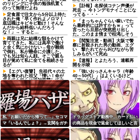
のリビングに子供の勉強机置く
【訃報】名探偵コナン声優が
のって無理だよね
死去 → 今トンデモナイことにな
定食屋で注文から5分以上待た
ってる・・・
された俺「早く作れよノロマ！
「まっちゃんぐらい稼いでた
底辺職はキビキビ動け！そんな
ら最終的には許すかもｗ」って
んだから給料低いんだろう
言ったら旦那が突然怒り出し
な！」→ すると…
た。このまま情まで枯渇しそう
両親は兄に結構な額をかけて
【閲覧注意・動画】大阪で警
育ててきた。私には高卒で働け
察に射殺された男の動画、エグ
と全く気にかけない→母が難病
い 撃たれてから叫びながら苦
で倒れ、私が懸命に介護した。
しみもがいて死ぬ
でも兄は知らん顔。そこで親も
目が覚めて私に全てを相続させ
【速報】とよたろう、連載再
るが
開を示唆
【エグい復讐】 先祖代々の土
「強いおっさんキャラ（年齢
地を奪われた祖父「憎い！命が
40～50代）」はよくいるけど
尽きても奴らに絶対復讐してや
「強いおばさん」はいない…他
る！！」→祖父が亡くなりその
【衝撃】震災で母親に「置い
土地に焼肉屋が建ったが、不幸
ていかないで」と言われて置い
が次々おこり…
ていった娘！⇒ (※画像あり)
子供達のリクエストでシーフ
最近、友人から距離を取られ
ードカレーを作り子供達とハフ
てる理由が判明。不倫がバレて
ハフしていたら帰宅した夫がキ
た。
レるキレる。夫「俺がシーフー
私「お願いだから帰って…」セコマ
ドラッグストア勤務中。カード払い
ド嫌いなの知っているだろう...
住宅街を歩いていたら小１女
児に泣きながら抱きつかれた。
マ「いるんでしょ？」→玄関をガチ
の商品を現金で返金してほしいと言
ドラッグストア勤務中。カー
鍵っ子のピンチに付き添い30
ド払いの商品を現金で返金して
ャガチャされ、警察を呼ぶ事態にな
い張る女性客。断っても引き下がら
分…無事にお母さんが現れる
ほしいと言い張る女性客。断っ
も、後から襲ってきた「不審者
って…
ず、その後まさかの展開に…
ても引き下がらず、その後まさ
扱いの恐怖」←親切心が裏目に