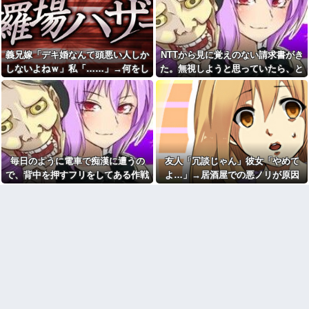
かの展開に…
出るかもしれない世の中怖すぎ
未成年の女の子が何故ネット
る
で知り合ったオッサンに安々と
【速報】専門家「イオンモー
騙されて会ってしまうか疑問だ
ル熊本の爆心地に”こんなも
った
の”があったんだけど…」
義兄嫁「デキ婚なんて頭悪い人しか
NTTから見に覚えのない請求書がき
親の借金のカタに17歳でもぐ
家購入に「ダメダメ！」と猛
しないよねｗ」私「……」→何をし
た。無視しようと思っていたら、と
りの消費者金融社長の愛人にな
反対するトメに「あなたの家じ
った。その後25歳で1000万円を
ても嫌味を言われ続けた末に…
んでもない事実が判明して…
ゃありません」と言い放った結
渡されマンションへ移された直
果→激怒したトメが自ら〇〇を
後、社長が…
口にして最高の展開へｗｗｗｗ
アルバイトの教育で悩んで
ｗｗ
る。その人はマニュアルを暗記
６畳１間のアパートで、隣に
して機械のように繰り返すロボ
住む専門学生の部屋が余りにう
ットタイプ
るさくて警察を呼んで注意をし
Aママ「この辺に住んでるの？
に行ったら…
毎日のように電車で痴漢に遭うの
友人「冗談じゃん」彼女「やめて
旦那さんってお医者さん？」私
【衝撃】「え、これカバー曲
で、背中を押すフリをしてある作戦
よ…」→居酒屋での悪ノリが原因
「違いますけど…」→住所を知
だったの！？」って知って驚い
られたことから面倒なことに…
をしたら...
で、なぜか俺まで責められることに
た曲あげてけ
御城印帳買って御城印集め始
なり…
NTTから見に覚えのない請求
めてみた。記念に押すスタンプ
書がきた。無視しようと思って
のようなものね
いたら、とんでもない事実が判
ブサイクでモテなかった俺に
明して…
奇跡的にできた優しくて可愛い
お菓子とか菓子パンの異様な
彼女と結婚！…する直前、彼女
カロリー本当に怖すぎ
妹のせいで想定外すぎる事態に
なってしまったんだが………？
24歳の嫁に性的な魅力を感じ
なくなったので離婚したい件
【緊急】爆美女「すみませ
ん。砲弾3つ持ってきました」警
【奇跡】浮気嫁がモラハラで
察「！？」自衛隊「！？」→結
離婚調停申し立て！実は驚愕の