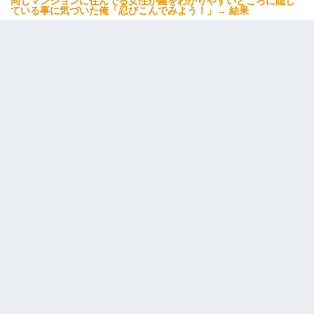
同じマンションに住んでる女性が鍵をわかりやすいところに隠し
ている事に気づいた俺「忍びこんでみよう！」→ 結果
近所のお寺に住み込みで手伝いしてる知的障害のオッサンがい
た。ある日、オッサンが火かき棒を持って顔を真っ赤にしながら
走り回っていて…
旦那が長男のDNA鑑定をしたら血縁関係0%だった。旦那「やっぱ
りウワキしてたんだな…」長男「俺は誰の子供なの？」長女・次
男「ウワキ女！」
全く親しくないママ友Aから突然「飲み会しよう」と誘われたがお
断りした。後日Aの企みを知ってゾッとするやら腹立つやら！