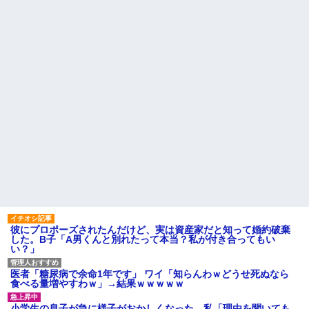
果w w w w w w w w
逆転劇が待っていたｗｗｗ
【悲報】Z世代「なんでセルフ
先に帰宅して先に夕飯を食べ
レジなのに自分で商品通さない
る旦那。私が帰宅して食器を洗
といけないんだ」
うんだけど何度言っても旦那が
自分の食べた食器を水につけて
【超絶悲報】婚活女子さん、
おいてくれない。「あっ忘れて
残酷な現実に気付いてしまった
た」って言いながら何回も繰り
結果…
返す
【衝撃】YouTuber山口達也さ
主な税金の成り立ちを調べて
ん、チェンソーで竹を切るだけ
みたよ
で600万再生を突破してしまう←
正直、こう言うのでいいんだよ
なw w w w w w w w
【衝撃画像】中学生「先生！
水泳で水着になるのイヤで
す！」先生「分かった」→結果
まさかの『こう』なってしまうw
w w w w w w
ハードオフに売っていた4万
4000円のフィギュアがヤバすぎ
るｗｗｗｗｗｗ「こんな高い
の？ｗｗ」「逆に超安い」
彼にプロポーズされたんだけど、実は資産家だと知って婚約破棄
した。B子「A男くんと別れたって本当？私が付き合ってもい
私「ちょっと、人の家の金庫
い？」
触らないでよ！」キチママ『そ
こに金庫があったから、開けて
みようとしただけ☆』義兄「泥
医者「糖尿病で余命1年です」 ワイ「知らんわｗどうせ死ぬなら
は出てけ！二度と来るな！」結
食べる量増やすわｗ」→結果ｗｗｗｗｗ
果・・・
私「初めて飲む味だけどなん
小学生の息子が急に様子がおかしくなった。私「理由を聞いても