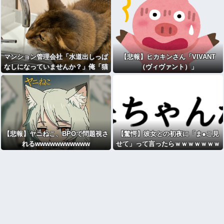
マンション管理会社「水道出しっぱ
【悲報】ヒカキンさん「VIVANT
なしになっていませんか？」俺「猫
（ヴィヴァント）」
が飲むように常時出してますよ」⇒
結果ｗ
【悲報】ヤニねこ、BPOで問題視さ
【驚愕】彼女との初夜に「ま●こ見
れるwwwwwwwwwww
せて」って言ったらｗｗｗｗｗｗｗ
ｗwwww