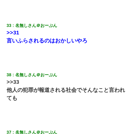
嫁の妹（26歳）がずっとウチに泊まりに来た結果→俺がヤバイｗ
ｗｗｗｗｗｗｗ
33
名無しさん＠おーぷん
出張中の旦那から『フリンしやがって、このクズ』と電話が。私
>>31
「本当に家まで来たの？証拠は？」旦那「俺の言葉が信じられな
いのか！」→ 離婚後
言いふらされるのはおかしいやろ
【衝撃】ある工場に配属すると、女の人がみんな退職してしま
う。会社「仕事がハードだし田舎で娯楽も少ないからキツイの
か…」→ 実際は違った
38
名無しさん＠おーぷん
【戦争】不妊の俺嫁に弟嫁が2日間4歳児を託児 俺嫁はそこまで気
>>33
にしてなかったが、あまりにも子供が俺嫁に懐くので最後らへん
顔引きつってた → そして弟嫁が迎えに来た翌日…
他人の犯罪が報道される社会でそんなこと言われ
ても
私が遺産を相続。→それを知った義両親が「旅行代金を出せ！」
「リフォーム費用を負担しろ！」「金の管理は私達がする！」と
浅ましくも集りにきた。
37
名無しさん＠おーぷん