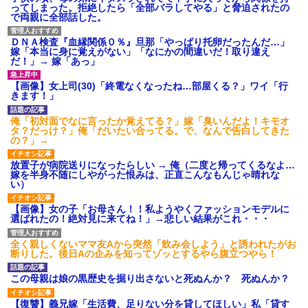
ってしまった。拒絶したら「全部バラしてやる」と脅迫されたの
で両親に全部話した。
ＤＮＡ検査『血縁関係０％』旦那「やっぱり托卵だったんだ…」
嫁「本当に身に覚えがない」「なにかの間違いだ！取り違え
だ！」→ 嫁「あっ」
【画像】女上司(30)「終電なくなったね…部屋くる？」ワイ「行
きます！」
俺「初対面でなに言ったか覚えてる？」嫁「臭いんだよ！キモオ
タ？だっけ？」俺「だいたい合ってる。で、なんで告白してきた
の？」→
放置子が病院送りになったらしい → 俺（二度と帰ってくるなよ…
嫁を半身不随にしやがった恨みは、正直こんなもんじゃ晴れな
い）
【画像】女の子「お母さん！！私ようやくファッションモデルに
選ばれたの！絶対見に来てね！」→悲しい結果がこれ・・・
全く親しくないママ友Aから突然「飲み会しよう」と誘われたがお
断りした。後日Aの企みを知ってゾッとするやら腹立つやら！
この母親は娘の黒歴史を掘り出さないと死ぬんか？ 死ぬんか？
【復讐】義兄嫁「生活費、足りない分を貸してほしい」私「貸す