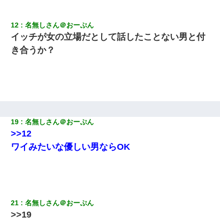
テレワーク上司「会議中はカメラ付けろ！」女社員「え、事前連
絡無しは無理」上司「いいから付けろ！」→
12
名無しさん＠おーぷん
イッチが女の立場だとして話したことない男と付
転職先が決まったので退職の意思を伝えたら。上司「無責任」
「簡単には辞めさせない」私（どうせ辞めるし…）→ 思いっきり
き合うか？
反論をしてみた
父が他界→父のフリン相手『どうか相続を放棄して下さい、昔の
ことは謝ります。ごめんなさい…』私「お子さんはフリン略奪婚
って知ってるの？」相手『 』結果→
嫁が弁護士を連れてきて「悪いと思うなら慰謝料を払って離婚し
19
名無しさん＠おーぷん
ろ」→ 俺「完全に恐喝になってますね」「お前、これが詐欺だっ
>>12
て知ってる？」
ワイみたいな優しい男ならOK
男だけどリベンジポノレノの被害者になって未だに人生が立ち直
せない
今日夫の実家に泊ったんだけど、朝起きたら股間がなんかモッコ
リしてた
21
名無しさん＠おーぷん
>>19