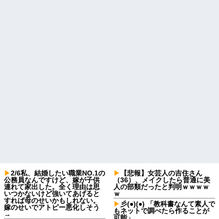
2/6私、結婚したい職業NO.1の
【悲報】女芸人の吉住さん
公務員なんですけど、嫁が子供
（36）、メイクしたら普通に美
連れて家出した。全く理由は思
人の部類だったと判明ｗｗｗｗ
いつかないけど強いてあげると
ｗ
すれば母のせいかもしれない。
彡(●)(●) 「教科書なんて素人で
嫁のせいでアトピー悪化しそう
もネットで調べたら作ることが
→
可能」