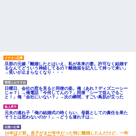
旦那の元嫁「離婚したとはいえ、私が本来の妻。許可なく結婚す
るなんてどういう神経してるの？離婚届を記入して持って来い」
→笑いが止まらなくなり・・・
日曜日、会社の窓を見ると同僚の姿。俺（あれ？ディズニーシー
じゃ？）→俺電話「今何してんの？」同僚「シーで並んでるこ
と！」俺「会社にいない？」→次の瞬間、すごい鳥肌が立った
元夫の連れ子「俺の結婚式の時くらい、母親としての責任を果た
そうとは思わないのか！」→どうも連れ子は…
10年ほど前、息子がまだ年中だった時に離婚したんだけど、一昨