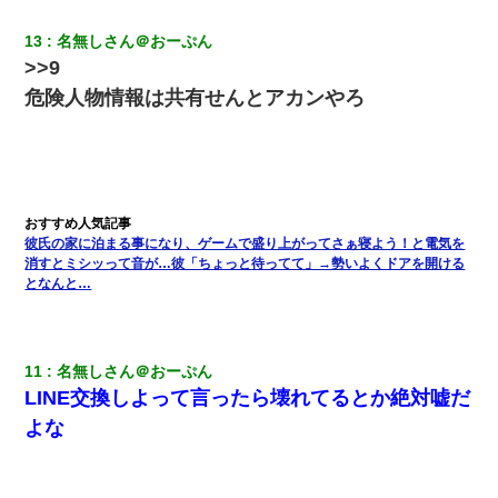
中の道を走っていたら、突然ガガッ！って音がして…
13
名無しさん＠おーぷん
>>9
我が家のガレージに見知らぬ車。俺「もしもし、玄関にもシャッ
ターリモコンあるだろ？DOWNのボタン押してｗ」→ 待つこと１
危険人物情報は共有せんとアカンやろ
時間弱・・・
夫に癌の余命宣告。その闘病中に長女から信じられない言葉を受
けた
【画像】女の子「お母さん！！私ようやくファッションモデルに
彼氏の家に泊まる事になり、ゲームで盛り上がってさぁ寝よう！と電気を
選ばれたの！絶対見に来てね！」→悲しい結果がこれ・・・
消すとミシッって音が…彼「ちょっと待ってて」→勢いよくドアを開ける
となんと…
小2の頃、妹と昼寝してたら家が火事になってて気づくと逃げ場が
なかった。妹を抱き締めて「ﾀﾋんじゃうよ」って泣いてたら…
11
名無しさん＠おーぷん
32歳ワイ、34歳の可愛い女と付き合うも現実を知ってしまい無事
LINE交換しよって言ったら壊れてるとか絶対嘘だ
死亡・・・
よな
宅飲みで女友達の乳を見てしまった・・・