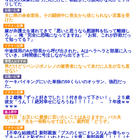
リしてた
後続車にクラクションを鳴ら
され彼氏が逆切れ。「何クラク
ション鳴らしてんだ！降りてこ
夫に癌の余命宣告。その闘病中に長女から信じられない言葉を受
いよ！」と怒鳴りだし...
けた
【衝撃】報酬100万円超の治験
募集がこちらｗｗｗｗｗ(※画像
嫁が弁護士を連れてきて「悪いと思うなら慰謝料を払って離婚し
あり)
ろ」→ 俺「完全に恐喝になってますね」「お前、これが詐欺だっ
て知ってる？」
【ネット騒然】惨殺されたタ
ワマン頂き女子のこの動画、す
げえええええｗｗｗｗｗｗｗｗ
中途採用のAが部長から呼び出された。Aはヘラヘラと部屋に入っ
ｗｗｗ
ていき、1時間後に号泣しながら出てきて…
【愕然】白のクラウン俺氏、
高速道路左車線を制限速度で走
男だけどリベンジポノレノの被害者になって未だに人生が立ち直
った結果wwwwwwwwwwww
せない
百年の恋12-899 食べた量を
張り合ってくる
ケーキバイキングにいた単独の50くらいのオッサン、強烈だっ
【悲報】佐藤輝明・・・２軍
た。
でも盛大にやらかす←あまり悲
しませないでくれ
３２歳俺「ずっと好きでした！！付き合って下さい！」 ２５歳
彼女「うん！！絶対幸せになろうね！！！！」 → ７年後ｗｗ
ｗｗｗ
裁判官「お互いに最後に言いたいことはありますか」バカ夫
「…」A「夫を一発殴らせてほしい」裁判官「どうぞ」
【不幸な結婚式】新郎親族「ブスのくせにドレスなんか着ちゃっ
てさ～ほんと恥ずかしいわよね～（大声」新郎両親「！！！（土