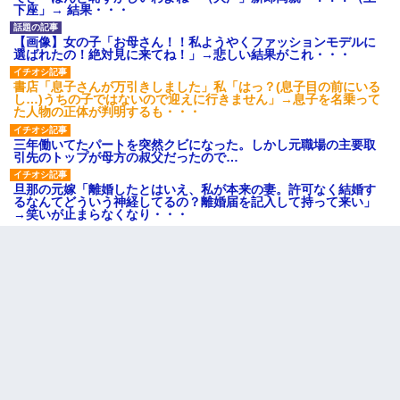
下座」→ 結果・・・
【画像】女の子「お母さん！！私ようやくファッションモデルに
選ばれたの！絶対見に来てね！」→悲しい結果がこれ・・・
書店「息子さんが万引きしました」私「はっ？(息子目の前にいる
し…)うちの子ではないので迎えに行きません」→息子を名乗って
た人物の正体が判明するも・・・
三年働いてたパートを突然クビになった。しかし元職場の主要取
引先のトップが母方の叔父だったので…
旦那の元嫁「離婚したとはいえ、私が本来の妻。許可なく結婚す
るなんてどういう神経してるの？離婚届を記入して持って来い」
→笑いが止まらなくなり・・・