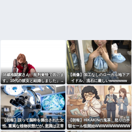
38歳格闘家さん「批判覚悟で言いま
【画像】加工なしのローカル地下ア
す。10代の彼女と結婚しました」→
イドル、流石に厳しいwwwwww
オバサン達が発狂して炎上祭り
【朗報】誤って脳幹を摘出された女
【朗報】HIKAKINの鬼茶、怒りの半
性､重篤な植物状態だが､意識は正常
額セール怪開始WWWWWWWWWW
で何かを思考していると判明
WWWWWWWWWW