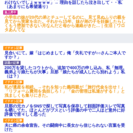
わけないでしょｗｗｗｗ」→ 理由を話したら泣き出して・・私
（あまりにも希望通り）
小学生の妹が20代の弟とチューしてるのに、見て見ぬふりの親を
見てから実家を出た。それから15年、妹が弟の子を妊娠したらし
くもう堕胎できない月なんだと母から連絡がきた…｜生活｜ワロ
タあんてな
見合いにて。嫁「はじめまして」俺「失礼ですが○○さんご本人で
すか？」
200万を貸したコウトから、追加で400万の申し込み、私「無理。
義弟より娘たちが大事」旦那「娘たちが成人したら別れよう」私
（は？）
私が遺産を相続。→それを知った義両親が「旅行代金を出せ！」
「リフォーム費用を負担しろ！」「金の管理は私達がする！」と
浅ましくも集りにきた。
旦那の元カノをSNSで探して写真を保存して顔面評価スレで写真
を晒してた。ほとんどがブスという評価の中で二人ほど意外に好
評価で苦々しく思った
夫に癌の余命宣告。その闘病中に長女から信じられない言葉を受
けた