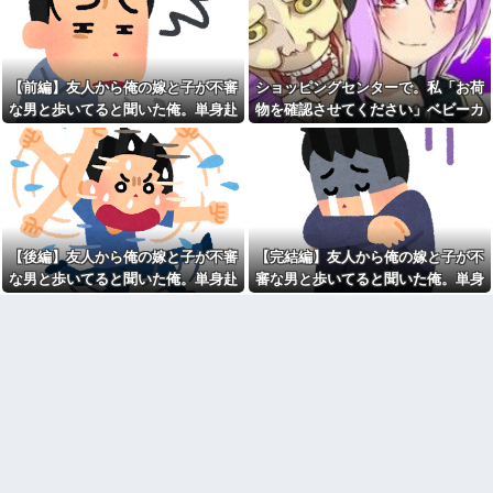
みい山作者、みいちゃんでチ
子なし保育士の義兄夫婦、上
ー牛なのではという疑惑が生ま
から目線で育児アドバイスされ
れるｗｗｗｗｗｗｗ
る日々に限界！「この時期は知
寺田心、週6ジム通いで体重
育おもちゃが〜」と理想論を語
62kg→82kgに 110kgのベンチ
り、義父母も「頼れ頼れ」とウ
【前編】友人から俺の嫁と子が不審
ショッピングセンターで。私「お荷
プレス持ち上げる姿披露
ザすぎる・・・
な男と歩いてると聞いた俺。単身赴
物を確認させてください」ベビーカ
【悲報】親「うちの子にはゲ
【2/2】俺が嫁の体型について
任先から興信所に相談した結果
ーママ「泥棒扱いする気！？」→ゲ
ームは買い与えません。本だけ
うるさくいったり、挨拶を全く
で十分」→結果ｗｗｗ
しなかったりするんだけど、こ
ートが鳴った理由を調べた結果…
れってモラハラなの？嫁が出て
ハンターハンターにわか「何
行っちゃったんだが・・・
でも切れる刀は具現化できない(ﾆ
ﾁｯ」←これ
「お食い初めなんて俺になん
のメリットがあるの」「そんな
夫「嫁がメシマズで困ってる
に大変なら育児やめれば？」冗
んだよ。毎日つれーわｗ」義両
談で言ったのに本気に取られて
【後編】友人から俺の嫁と子が不審
【完結編】友人から俺の嫁と子が不
親「なに！食べに行く！」夫
離婚を言い渡された
「いや、そんな事しなくていい
な男と歩いてると聞いた俺。単身赴
審な男と歩いてると聞いた俺。単身
からｗ」→ある日、私の作った
彼女と結婚の話をしていた時
任先から興信所に相談した結果
赴任先から興信所に相談した結果
ご...
に言われたことが衝撃だった
釣りに行く息子がご飯全部お
【疑問】葬式←まぁわかる
にぎりにしてくれた。わずかに
四十九日←いらねぇだろ
ビオレ薬用ハンドソープの匂い
毎年母の日の前に義母から
がする
「母の日遊びにおいでコール」
私「私と結婚して幸せ？」旦
が入る。今年は私が寝込んでい
那「お前もそう思うだろ？」→
て忙しいので、行くのを断った
その返事が忘れられず、後日ま
のだが…
さかの展開に…
【闇】『強度行動障害』の女
森三中体型な先輩嫁さんが数
の子、自分をグーパンしまくる
年後、深キョン以上の美人に変
祖母が農具をしまっている倉