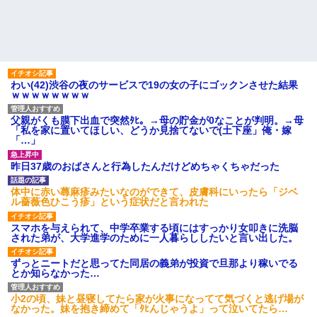
わい(42)渋谷の夜のサービスで19の女の子にゴックンさせた結果
ｗｗｗｗｗｗｗｗ
父親がくも膜下出血で突然ﾀﾋ。→母の貯金が0なことが判明。→母
「私を家に置いてほしい、どうか見捨てないで(土下座」俺・嫁
「…」
昨日37歳のおばさんと行為したんだけどめちゃくちゃだった
体中に赤い蕁麻疹みたいなのができて、皮膚科にいったら「ジベ
ル薔薇色ひこう疹」という症状だと言われた
スマホを与えられて、中学卒業する頃にはすっかり女叩きに洗脳
された弟が、大学進学のために一人暮らししたいと言い出した。
ずっとニートだと思ってた同居の義弟が投資で旦那より稼いでる
とか知らなかった…
小2の頃、妹と昼寝してたら家が火事になってて気づくと逃げ場が
なかった。妹を抱き締めて「ﾀﾋんじゃうよ」って泣いてたら…