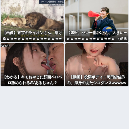
【画像】東京のライオンさん、溶け
【速報】バレー部JKさん、大きいｗ
るｗｗｗｗｗｗｗｗｗｗｗｗｗｗｗ
ｗｗｗｗｗｗｗｗｗｗｗｗｗ （※画
ｗｗｗｗｗｗｗ
像あり）
【わかる】キモおやじに顔面ベロベ
【動画】役満ボディ・岡田紗佳(3
ロ舐められるAVあるじゃん？
2)、渾身のあたシコダンスwwwww
ww