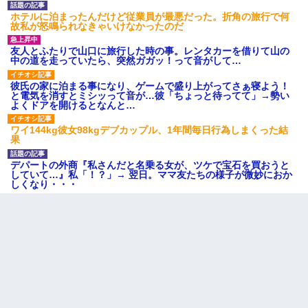
ホテルに泊まったんだけど従業員が最悪だった。折角の旅行で何
故私が怒鳴られなきゃいけなかったのだ
友人とふたりで山口に旅行した時の事。レンタカーを借りて山の
中の道を走っていたら、突然ガガッ！って音がして…
彼氏の家に泊まる事になり、ゲームで盛り上がってさぁ寝よう！
と電気を消すとミシッって音が…彼「ちょっと待ってて」→勢い
よくドアを開けるとなんと…
ワイ144kg彼女98kgデブカップル、1年間毎日行為しまくった結
果
デパートの外商『私さんだと名乗る女が、ツケで宝石を買おうと
していて…』私「！？」→ 翌日。ママ友たちの様子が微妙におか
しくなり・・・