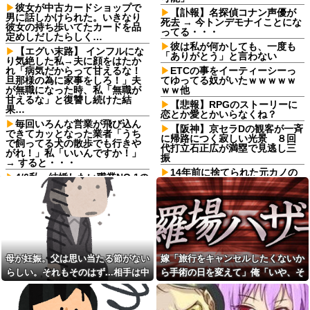
彼女が中古カードショップで
【訃報】名探偵コナン声優が
男に話しかけられた。いきなり
死去 → 今トンデモナイことにな
彼女の持ち歩いてたカードを品
ってる・・・
定めしだしたらしく…
彼は私が何かしても、一度も
【エグい末路】 インフルにな
「ありがとう」と言わない
り気絶した私→夫に顔をはたか
れ「病気だからって甘えるな！
ETCの事をイーティーシーっ
旦那様の為に家事をしろ！」夫
てゆってる奴がいたｗｗｗｗｗ
が無職になった時、私「無職が
ｗｗ他
甘えるな」と復讐し続けた結
【悲報】RPGのストーリーに
果…
恋とか愛とかいらなくね？
毎回いろんな営業が飛び込ん
【阪神】京セラDの観客が一斉
できてカッとなった業者「うち
に帰路につく寂しい光景 ８回
で飼ってる犬の散歩でも行きや
代打立石正広が満塁で見逃し三
がれ！」私「いいんですか！」
振
→ すると・・・
14年前に捨てられた元カノの
4/6私、結婚したい職業NO.1の
「托卵」が発覚し間男扱いされ
公務員なんですけど、嫁が子供
た。妻の疑いの視線の中、昔捨
連れて家出した。全く理由は思
てずに残していた『〇〇』を持
いつかないけど強いてあげると
ち出した結果←修理屋のオッサ
すれば母のせいかもしれない。
ンの技術力とノリが神すぎる
嫁のせいでアトピー悪化しそう
→
【うわぁ…】3年間付き合って
初めての旅行、結果がこれｗｗ
【衝撃】 日本人「家が何千万
ｗｗ
母が妊娠。父は思い当たる節がない
嫁「旅行をキャンセルしたくないか
円もするのは狂ってる」大工
「はぁ？じゃ自分で作ってみろ
もう先が長くないと20代で宣
らしい。それもそのはず...相手は中
ら手術の日を変えて」俺「いや、そ
よ」→結果ｗｗｗｗｗｗ
告された友達A。「会いに来てほ
1の...
れおかしくない？」→納得できず…
しい」と言うので彼女の好きな
【画像】こんな感じのクルマ
もの沢山もっていったんだけ
で車中泊旅したいよな？？？
ど、なんとBが手渡した物は…