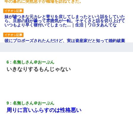
年の暮れに突然息子が職場を訪ねてきた。
妹が嘘つきな元カレと寄りを戻してしまったという話をしていた
ら、旦那の顔が曇って雰囲気が一転。そそくさと話を切り上げて
いつもより早く寝付いてしまった…｜生活｜ワロタあんてな
彼にプロポーズされたんだけど、実は資産家だと知って婚約破棄
した。B子「A男くんと別れたって本当？私が付き合ってもい
い？」
6
名無しさん＠おーぷん
３２歳俺「ずっと好きでした！！付き合って下さい！」 ２５歳
いきなりするもんじゃない
彼女「うん！！絶対幸せになろうね！！！！」 → ７年後ｗｗ
ｗｗｗ
隣室のお婆ちゃん「下階からの異臭に困ってる、今もすっごく臭
い」私「変だなあ～なにも臭わないよ」→ その後。警察『絶対に
窓とドアを開けないで』
9
名無しさん＠おーぷん
周りに言いふらすのは性格悪い
妻と同居し始めたときから、よく妻が「どこかで音漏れしてな
い？音楽聞こえる」と言っていて…
友人とふたりで山口に旅行した時の事。レンタカーを借りて山の