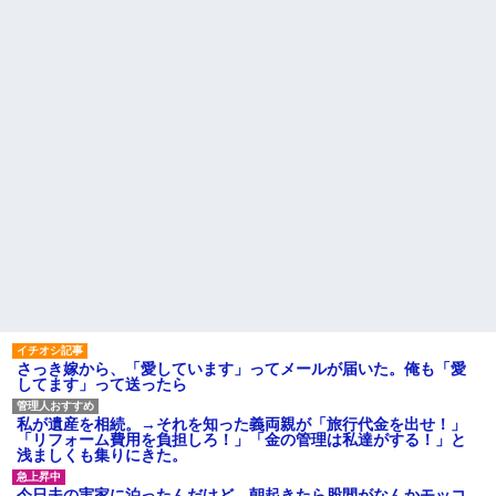
身してた。その後の彼女の行動
庫の鍵を、私が無くしたと思っ
が意外すぎて…
ていたら…
先生から電話があったんだけ
幼稚な義弟夫婦が大嫌い。低
ど、「～とか～」「～とか考え
学歴だしパラサイトだし夫婦揃
て～」と何度も言ってたのが耳
って太ってるし。義母にベタベ
に残ってしまった
タ甘えて「ジュース飲みた～
同僚「今日も電話貸して」私
い」何かあるとすぐ「親に言い
「毎回は困るよ」→断った途端
つけてやる！」
に逆ギレされた同僚の言い分が
主な税金の成り立ちを調べて
理解できなくて…
みたよ
もう先が長くないと20代で宣
告された友達A。「会いに来てほ
しい」と言うので彼女の好きな
もの沢山もっていったんだけ
ど、なんとBが手渡した物は…
ハードオフに売っていた4万
4000円のフィギュアがヤバすぎ
るｗｗｗｗｗｗ「こんな高い
の？ｗｗ」「逆に超安い」
私「ちょっと、人の家の金庫
触らないでよ！」キチママ『そ
さっき嫁から、「愛しています」ってメールが届いた。俺も「愛
こに金庫があったから、開けて
してます」って送ったら
みようとしただけ☆』義兄「泥
は出てけ！二度と来るな！」結
果・・・
私が遺産を相続。→それを知った義両親が「旅行代金を出せ！」
私「初めて飲む味だけどなん
「リフォーム費用を負担しろ！」「金の管理は私達がする！」と
のお茶？」彼「ちっ！」私「」
浅ましくも集りにきた。
【GIF】JSのカンチョーワロ
タ
今日夫の実家に泊ったんだけど、朝起きたら股間がなんかモッコ