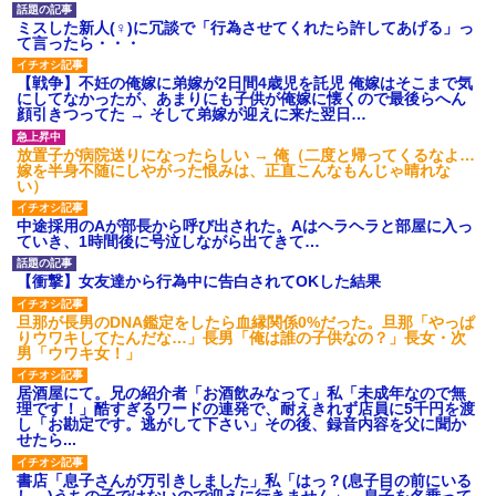
ミスした新人(♀)に冗談で「行為させてくれたら許してあげる」っ
て言ったら・・・
【戦争】不妊の俺嫁に弟嫁が2日間4歳児を託児 俺嫁はそこまで気
にしてなかったが、あまりにも子供が俺嫁に懐くので最後らへん
顔引きつってた → そして弟嫁が迎えに来た翌日…
放置子が病院送りになったらしい → 俺（二度と帰ってくるなよ…
嫁を半身不随にしやがった恨みは、正直こんなもんじゃ晴れな
い）
中途採用のAが部長から呼び出された。Aはヘラヘラと部屋に入っ
ていき、1時間後に号泣しながら出てきて…
【衝撃】女友達から行為中に告白されてOKした結果
旦那が長男のDNA鑑定をしたら血縁関係0%だった。旦那「やっぱ
りウワキしてたんだな…」長男「俺は誰の子供なの？」長女・次
男「ウワキ女！」
居酒屋にて。兄の紹介者「お酒飲みなって」私「未成年なので無
理です！」酷すぎるワードの連発で、耐えきれず店員に5千円を渡
し「お勘定です。逃がして下さい」その後、録音内容を父に聞か
せたら...
書店「息子さんが万引きしました」私「はっ？(息子目の前にいる
し…)うちの子ではないので迎えに行きません」→息子を名乗って