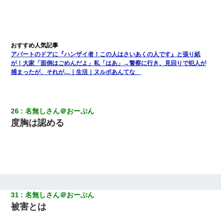
小学生の妹が20代の弟とチューしてるのに、見て見ぬふりの親を
見てから実家を出た。それから15年、妹が弟の子を妊娠したらし
くもう堕胎できない月なんだと母から連絡がきた…｜生活｜ワロ
タあんてな
アパートのドアに『ハンザイ者！この人はさいあくの人です』と張り紙
が！大家「面倒はごめんだよ」私「はあ」→警察に行き、見回りで犯人が
父親がくも膜下出血で突然ﾀﾋ。→母の貯金が0なことが判明。→母
捕まったが、それが…｜生活｜ヌルポあんてな
「私を家に置いてほしい、どうか見捨てないで(土下座」俺・嫁
「…」
私（23）冗談のつもりで上司（27）に胸を揉ませた結果・・・
26
名無しさん＠おーぷん
度胸は認める
さっき嫁から、「愛しています」ってメールが届いた。俺も「愛
してます」って送ったら
婚活パーティーでよく会う美女がいた。こんな完璧な容姿を持っ
てしても結婚て難しいんだなぁ…と思ってた
31
名無しさん＠おーぷん
嘘をついてフリン旅行へ出かけた嫁→翌日、嫁「ただいま～」旦
那「娘がシんだよ。何度も連絡したのに…」嫁「えっ」→なん
被害とは
と・・・