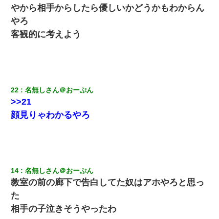
生保レディと行為する為に駆け引きしてみた結果ｗｗｗｗｗｗｗ
やから相手からしたら優しいかどうかもわからん
ｗｗｗｗｗ
やろ
客観的に考えよう
【衝撃】女友達から行為中に告白されてOKした結果
【唖然】帰宅したら旦那のスポーツカーが消えていた。警察『目
立つし、すぐ見つかるかもしれません』→ 数時間後・・警察『××
さんご存じですか？』
22
名無しさん＠おーぷん
>>21
【ワロタ】姉から「肉食系14才、乳丸出し、毛はうっすら生えか
け」というタイトルで画像が送られてきた
顔見りゃわかるやろ
夫の友達がBBQを定期的に開催して夫婦で参加してたんだけど、
女性側のリーダーみたいな人に「BBQは友達とやりなよ！」と言
われて…
14
名無しさん＠おーぷん
【衝撃】ヤンキー女に「サせて」って言った結果
教室の前の廊下で告白してた奴はアホやろと思っ
た
旦那の元カノをSNSで探して写真を保存して顔面評価スレで写真
を晒してた。ほとんどがブスという評価の中で二人ほど意外に好
相手の子泣きそうやったわ
評価で苦々しく思った