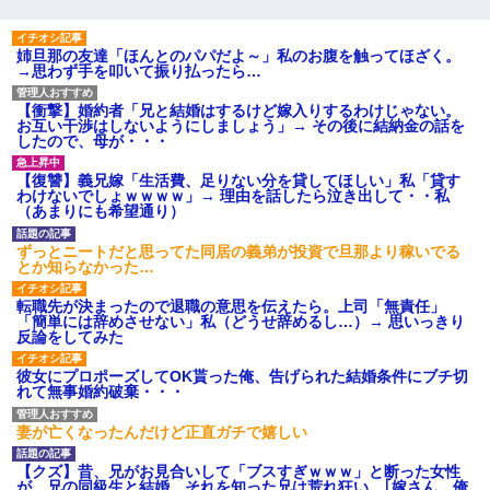
姉旦那の友達「ほんとのパパだよ～」私のお腹を触ってほざく。
→思わず手を叩いて振り払ったら…
【衝撃】婚約者「兄と結婚はするけど嫁入りするわけじゃない。
お互い干渉はしないようにしましょう」→ その後に結納金の話を
したので、母が・・・
【復讐】義兄嫁「生活費、足りない分を貸してほしい」私「貸す
わけないでしょｗｗｗｗ」→ 理由を話したら泣き出して・・私
（あまりにも希望通り）
ずっとニートだと思ってた同居の義弟が投資で旦那より稼いでる
とか知らなかった…
転職先が決まったので退職の意思を伝えたら。上司「無責任」
「簡単には辞めさせない」私（どうせ辞めるし…）→ 思いっきり
反論をしてみた
彼女にプロポーズしてOK貰った俺、告げられた結婚条件にブチ切
れて無事婚約破棄・・・
妻が亡くなったんだけど正直ガチで嬉しい
【クズ】昔、兄がお見合いして「ブスすぎｗｗｗ」と断った女性
が、兄の同級生と結婚。それを知った兄は荒れ狂い、｢嫁さん、俺