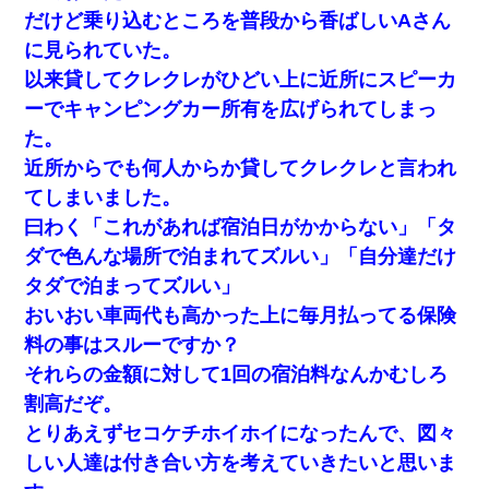
【クズ】昔、兄がお見合いして「ブスすぎｗｗｗ」と断った女性
だけど乗り込むところを普段から香ばしいAさん
が、兄の同級生と結婚。それを知った兄は荒れ狂い、｢嫁さん、俺
のお古ですが気分はどう？」とメールを送った→
に見られていた。
以来貸してクレクレがひどい上に近所にスピーカ
３２歳俺「ずっと好きでした！！付き合って下さい！」 ２５歳
ーでキャンピングカー所有を広げられてしまっ
彼女「うん！！絶対幸せになろうね！！！！」 → ７年後ｗｗ
ｗｗｗ
た。
近所からでも何人からか貸してクレクレと言われ
「パワハラを受けたから思い切って転職した」とSNSで呟いた
てしまいました。
ら、速攻でパワハラかました元上司がLINEを送ってきた。
曰わく「これがあれば宿泊日がかからない」「タ
ダで色んな場所で泊まれてズルい」「自分達だけ
隣の部屋の住民の母親、オートロックを突破してマンションに入
り込んできたみたいで、ずっとドアの前で喚いてて滅茶苦茶うる
タダで泊まってズルい」
さかった。
おいおい車両代も高かった上に毎月払ってる保険
料の事はスルーですか？
わい(42)渋谷の夜のサービスで19の女の子にゴックンさせた結果
ｗｗｗｗｗｗｗｗ
それらの金額に対して1回の宿泊料なんかむしろ
割高だぞ。
妻と同居し始めたときから、よく妻が「どこかで音漏れしてな
とりあえずセコケチホイホイになったんで、図々
い？音楽聞こえる」と言っていて…
しい人達は付き合い方を考えていきたいと思いま