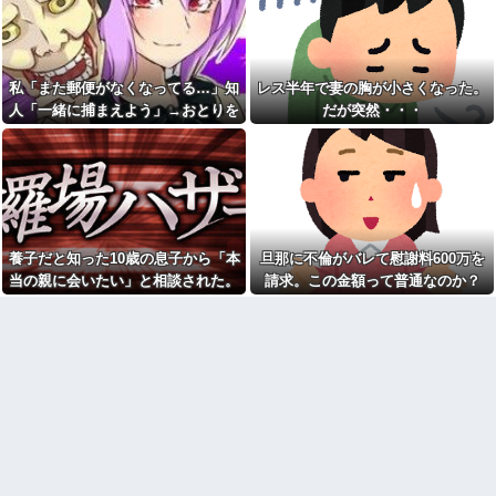
き続けた結果…
那が後からシャワー浴びるとか
私なら絶対許せないｗ」と謎の
お腹の中にいる子供が男だと
説教を食らったんだが……人の
判明したら嫁がキレ出した。嫁
家の洗濯カゴのぞくなよ
はどうしても女が欲しかったら
しく...
トイレを借りたママ友が洗濯
私「また郵便がなくなってる…」知
レス半年で妻の胸が小さくなった。
カゴの中身を勝手に物色！「旦
ドラッグストア勤務中。カー
那が後からシャワー浴びるとか
人「一緒に捕まえよう」→おとりを
だが突然・・・
ド払いの商品を現金で返金して
私なら絶対許せないｗ」と謎の
ほしいと言い張る女性客。断っ
仕掛けたら泥奥がまんまと引っかか
説教を食らったんだが……人の
ても引き下がらず、その後まさ
家の洗濯カゴのぞくなよ
り…
かの展開に…
トメが義弟嫁を嬉々として嫁
【驚愕】 社長「役立たずの中
いびり。諫めても、エネ義弟が
年社員解雇したら若手もみんな
「悪く取りすぎ！」と話を聞か
辞めてしまった…」
ない。私(さすが兄弟)→当時エネ
お前ら「日本も核武装汁！」
夫だった夫と嫁いびりトメのド
←１万発の核弾頭どこに
ラマ仕立ての動画を送った結果
養子だと知った10歳の息子から「本
旦那に不倫がバレて慰謝料600万を
【画像】恋する女さん、ネッ
初めての子供でてんてこ舞い
当の親に会いたい」と相談された。
請求。この金額って普通なのか？
ト民が驚愕する大変身を遂げて
の我が家にトメが月イチで泊ま
正直に答えたら夫婦関係が急変し
しまう←コレは凄過ぎるw w w
りに来る。知らぬ間に「トメの
w w w w w
部屋」までできてた。ママン大
て…
好き夫に抗議したら怒り狂うだ
【悲報】へずまりゅう（35）
ろうな…
ボランティアのため熊本に行く
も体調不良で病院に行く
私は生まれつき身体障害があ
る。母が反対を押し切って産ん
女芸人の吉住さん（36）メイ
だが、結局離婚。私と母は母方
クしたら普通に美人の部類だっ
の伯父家族が同居してる母実家
たと判明ｗｗｗｗｗｗｗｗｗ
に住む事に。4歳になったある
【悲報】乃木坂レベルでもグ
日、母が突然いなくなった…
ループ卒業したら三流タレント
僕ハイエース乗り、パチンコ
扱いになる模様・・・
屋の駐車場にいるけど隣に停め