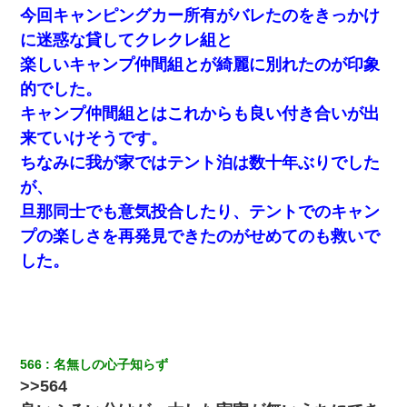
今回キャンピングカー所有がバレたのをきっかけ
さっき嫁から、「愛しています」ってメールが届いた。俺も「愛
してます」って送ったら
に迷惑な貸してクレクレ組と
楽しいキャンプ仲間組とが綺麗に別れたのが印象
【悲報】嫁がワイのこと嫌いっぽいから単身赴任した結果
的でした。
キャンプ仲間組とはこれからも良い付き合いが出
小学生の息子が急に様子がおかしくなった。私「理由を聞いても
来ていけそうです。
『わかんない！』って怒鳴り付けてくるし、困っってる」旦那
「話してみるよ」→ 後日・・・
ちなみに我が家ではテント泊は数十年ぶりでした
が、
嘘をついてフリン旅行へ出かけた嫁→翌日、嫁「ただいま～」旦
旦那同士でも意気投合したり、テントでのキャン
那「娘がシんだよ。何度も連絡したのに…」嫁「えっ」→なん
と・・・
プの楽しさを再発見できたのがせめてのも救いで
した。
俺「初対面でなに言ったか覚えてる？」嫁「臭いんだよ！キモオ
タ？だっけ？」俺「だいたい合ってる。で、なんで告白してきた
の？」→
【まぬけ】夫「離婚だ！」私「わかった。で？」夫「慰謝料
だ！」私「いいけど弁護士通して。私も請求する」夫「」
566
名無しの心子知らず
>>564
中途採用のAが部長から呼び出された。Aはヘラヘラと部屋に入っ