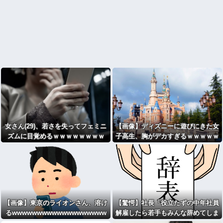
女さん(29)、若さを失ってフェミニ
【画像】ディズニーに遊びにきた女
ズムに目覚めるｗｗｗｗｗｗｗｗ
子高生、胸がデカすぎるｗｗｗｗｗ
ｗｗｗｗｗｗｗｗ
【画像】東京のライオンさん、溶け
【驚愕】社長「役立たずの中年社員
るwwwwwwwwwwwwwwwwwww
解雇したら若手もみんな辞めてしま
wwwwwwwwwwwwwwwww
った…」