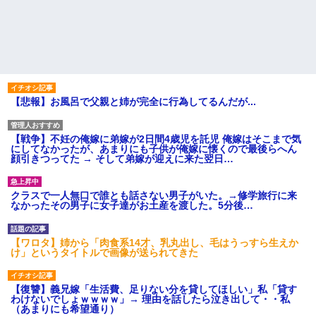
【悲報】お風呂で父親と姉が完全に行為してるんだが...
【戦争】不妊の俺嫁に弟嫁が2日間4歳児を託児 俺嫁はそこまで気
にしてなかったが、あまりにも子供が俺嫁に懐くので最後らへん
顔引きつってた → そして弟嫁が迎えに来た翌日…
クラスで一人無口で誰とも話さない男子がいた。→修学旅行に来
なかったその男子に女子達がお土産を渡した。5分後…
【ワロタ】姉から「肉食系14才、乳丸出し、毛はうっすら生えか
け」というタイトルで画像が送られてきた
【復讐】義兄嫁「生活費、足りない分を貸してほしい」私「貸す
わけないでしょｗｗｗｗ」→ 理由を話したら泣き出して・・私
（あまりにも希望通り）