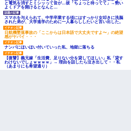
と電気を消すとミシッって音が…彼「ちょっと待ってて」→勢い
よくドアを開けるとなんと…
スマホを与えられて、中学卒業する頃にはすっかり女叩きに洗脳
された弟が、大学進学のために一人暮らししたいと言い出した。
日航機墜落事故の「ここからは日本語で大丈夫ですよ〜」の絶望
感がヤバイ・・・
ナンパにほいほい付いていった私、地獄に落ちる
【復讐】義兄嫁「生活費、足りない分を貸してほしい」私「貸す
わけないでしょｗｗｗｗ」→ 理由を話したら泣き出して・・私
（あまりにも希望通り）