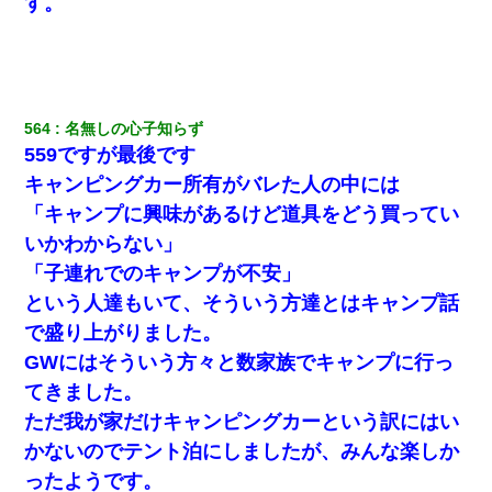
す。
医者「糖尿病で余命1年です」 ワイ「知らんわｗどうせ死ぬなら
食べる量増やすわｗ」→結果ｗｗｗｗｗ
【GJ!】会社から帰宅中、広い駐車場にエンジンかけっ放しの車を
発見。しかも「ヒィ～」みたいな声も聞こえてきたので気になっ
て近寄ったら女の子がおっさんの下敷きになってた
564
名無しの心子知らず
559ですが最後です
最近うちの庭に知らない男の人がしょっちゅう入ってくる。それ
を職場で愚痴ったら、同僚男性が怒鳴りつけてきた。
キャンピングカー所有がバレた人の中には
「キャンプに興味があるけど道具をどう買ってい
ずっとニートだと思ってた同居の義弟が投資で旦那より稼いでる
いかわからない」
とか知らなかった…
「子連れでのキャンプが不安」
という人達もいて、そういう方達とはキャンプ話
【悲報】姉と入浴中に大きくなってしまった結果ｗｗｗｗｗｗｗ
ｗ
で盛り上がりました。
GWにはそういう方々と数家族でキャンプに行っ
【画像】女上司(30)「終電なくなったね…部屋くる？」ワイ「行
てきました。
きます！」
ただ我が家だけキャンピングカーという訳にはい
かないのでテント泊にしましたが、みんな楽しか
【衝撃】女友達から行為中に告白されてOKした結果
ったようです。