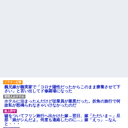
義兄嫁が義実家で「コロナ陽性だったからこのまま療養させて下
さい」と言い出してド修羅場になった
ホテルに泊まったんだけど従業員が最悪だった。折角の旅行で何
故私が怒鳴られなきゃいけなかったのだ
嘘をついてフリン旅行へ出かけた嫁→翌日、嫁「ただいま～」旦
那「娘がシんだよ。何度も連絡したのに…」嫁「えっ」→なん
と・・・