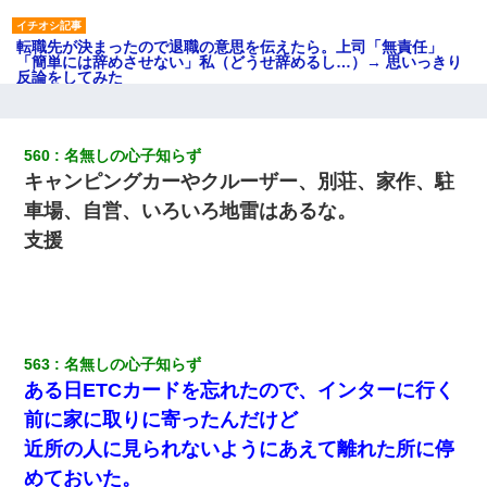
転職先が決まったので退職の意思を伝えたら。上司「無責任」
「簡単には辞めさせない」私（どうせ辞めるし…）→ 思いっきり
反論をしてみた
見合いにて。嫁「はじめまして」俺「失礼ですが○○さんご本人で
すか？」
560
名無しの心子知らず
キャンピングカーやクルーザー、別荘、家作、駐
妹が嘘つきな元カレと寄りを戻してしまったという話をしていた
車場、自営、いろいろ地雷はあるな。
ら、旦那の顔が曇って雰囲気が一転。そそくさと話を切り上げて
いつもより早く寝付いてしまった…｜生活｜ワロタあんてな
支援
昨日37歳のおばさんと行為したんだけどめちゃくちゃだった
夫に癌の余命宣告。その闘病中に長女から信じられない言葉を受
563
名無しの心子知らず
けた
ある日ETCカードを忘れたので、インターに行く
前に家に取りに寄ったんだけど
嫁の妹（26歳）がずっとウチに泊まりに来た結果→俺がヤバイｗ
ｗｗｗｗｗｗｗ
近所の人に見られないようにあえて離れた所に停
めておいた。