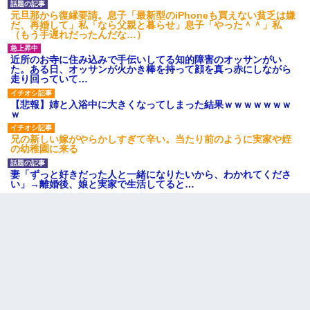
元旦那から復縁要請。息子「最新型のiPhoneも買えない貧乏は嫌
だ、再婚して」私「なら父親と暮らせ」息子「やった＾＾」私
（もう手遅れだったんだな…）
近所のお寺に住み込みで手伝いしてる知的障害のオッサンがい
た。ある日、オッサンが火かき棒を持って顔を真っ赤にしながら
走り回っていて…
【悲報】姉と入浴中に大きくなってしまった結果ｗｗｗｗｗｗｗ
ｗ
兄の新しい嫁がやらかしすぎて辛い。当たり前のように実家や姪
の幼稚園に来る
妻「ずっと好きだった人と一緒になりたいから、わかれてくださ
い」→離婚後、娘と実家で生活してると…