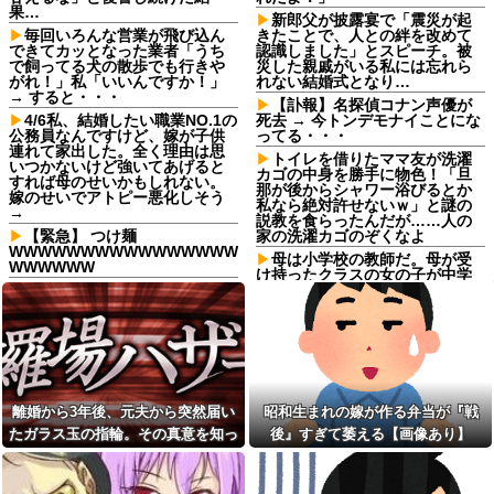
果…
新郎父が披露宴で「震災が起
毎回いろんな営業が飛び込ん
きたことで、人との絆を改めて
できてカッとなった業者「うち
認識しました」とスピーチ。被
で飼ってる犬の散歩でも行きや
災した親戚がいる私には忘れら
がれ！」私「いいんですか！」
れない結婚式となり…
→ すると・・・
【訃報】名探偵コナン声優が
4/6私、結婚したい職業NO.1の
死去 → 今トンデモナイことにな
公務員なんですけど、嫁が子供
ってる・・・
連れて家出した。全く理由は思
トイレを借りたママ友が洗濯
いつかないけど強いてあげると
カゴの中身を勝手に物色！「旦
すれば母のせいかもしれない。
那が後からシャワー浴びるとか
嫁のせいでアトピー悪化しそう
私なら絶対許せないｗ」と謎の
→
説教を食らったんだが……人の
【緊急】 つけ麺
家の洗濯カゴのぞくなよ
WWWWWWWWWWWWWWWW
母は小学校の教師だ。母が受
WWWWWW
け持ったクラスの女の子が中学
「2年間、たぶん1日4回は握っ
でいじめを受けているようで母
てた」ラスベガスで買った3,000
を頼ってくる
円のキーホルダーを調べたら
【悲報】外国人受け入れ反
友達にフリンしてる事を打ち
対、大幅に増加してしまう。若
明けられた。私もその頃、旦那
い世代で多く、「日本社会には
とうまくいっておらず...
希望がない」人ほど反対に転じ
る
勝って欲しいスポーツの試合
離婚から3年後、元夫から突然届い
昭和生まれの嫁が作る弁当が『戦
って私が見ると負けることがす
【画像】このLINEで女がブチ
ごく多い気がしてる
ギレてる理由がわからない男、
たガラス玉の指輪。その真意を知っ
後』すぎて萎える【画像あり】
非モテ確定ｗｗｗｗｗｗｗｗｗ
従姉妹「条件のいい男が全然
た瞬間、私も弁護士も言葉を失っ
いない！」私「理想が高すぎる
トイレを借りたママ友が洗濯
て…
んじゃ…？」→婚活の愚痴を聞
カゴの中身を勝手に物色！「旦