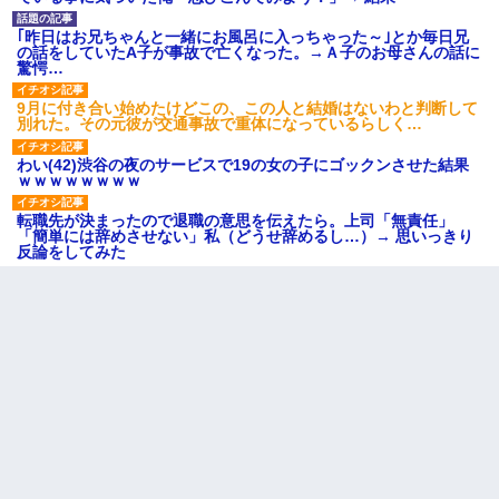
｢昨日はお兄ちゃんと一緒にお風呂に入っちゃった～｣とか毎日兄
の話をしていたA子が事故で亡くなった。→Ａ子のお母さんの話に
驚愕…
9月に付き合い始めたけどこの、この人と結婚はないわと判断して
別れた。その元彼が交通事故で重体になっているらしく…
わい(42)渋谷の夜のサービスで19の女の子にゴックンさせた結果
ｗｗｗｗｗｗｗｗ
転職先が決まったので退職の意思を伝えたら。上司「無責任」
「簡単には辞めさせない」私（どうせ辞めるし…）→ 思いっきり
反論をしてみた