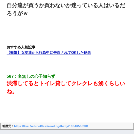
自分達が買うか買わないか迷っている人はいるだ
彼女(美人女医)にネックレスをプレゼント。「こんな安物を渡すく
らいなら、渡さないほうがマシだからね」→ ６０万したと話した
ろうがｗ
ら・・・
友人「酒の勢いで女先輩をホテルに連れ込んだｗｗｗｗｗ」俺
「…」
【身体で払わせて】女友達「ごめん、何も言わずにお金貸してく
【衝撃】女友達から行為中に告白されてOKした結果
ださい……」俺「いいよ！いくら？」女友達「10万円ぐら
い……」俺「ほい！10万！」→
567
名無しの心子知らず
渋滞してるとトイレ貸してクレクレも湧くらしい
ね。
引用元：
https://toki.5ch.net/test/read.cgi/baby/1304655898/