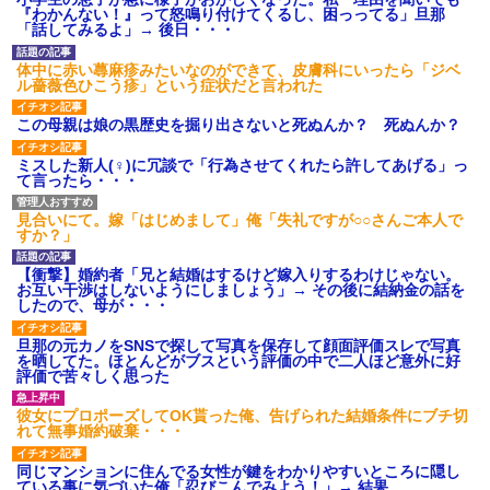
ｗｗｗ
『わかんない！』って怒鳴り付けてくるし、困っってる」旦那
【愕然】白のクラウン俺氏、
「話してみるよ」→ 後日・・・
高速道路左車線を制限速度で走
った結果wwwwwwwwwwww
体中に赤い蕁麻疹みたいなのができて、皮膚科にいったら「ジベ
百年の恋12-899 食べた量を
ル薔薇色ひこう疹」という症状だと言われた
張り合ってくる
【悲報】佐藤輝明・・・２軍
この母親は娘の黒歴史を掘り出さないと死ぬんか？ 死ぬんか？
でも盛大にやらかす←あまり悲
しませないでくれ
ミスした新人(♀)に冗談で「行為させてくれたら許してあげる」っ
て言ったら・・・
見合いにて。嫁「はじめまして」俺「失礼ですが○○さんご本人で
すか？」
【衝撃】婚約者「兄と結婚はするけど嫁入りするわけじゃない。
お互い干渉はしないようにしましょう」→ その後に結納金の話を
したので、母が・・・
旦那の元カノをSNSで探して写真を保存して顔面評価スレで写真
を晒してた。ほとんどがブスという評価の中で二人ほど意外に好
評価で苦々しく思った
彼女にプロポーズしてOK貰った俺、告げられた結婚条件にブチ切
れて無事婚約破棄・・・
同じマンションに住んでる女性が鍵をわかりやすいところに隠し
ている事に気づいた俺「忍びこんでみよう！」→ 結果