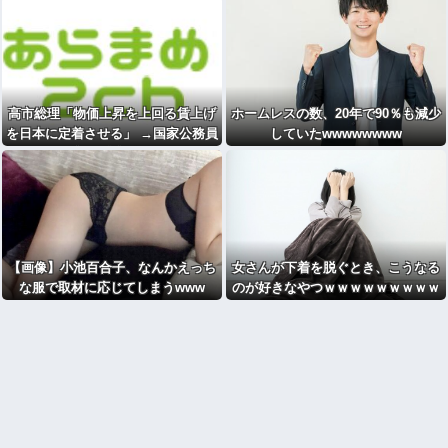
高市総理「物価上昇を上回る賃上げ
ホームレスの数、20年で90％も減少
を日本に定着させる」 →国家公務員
していたwwwwwwww
月給3.51％増へ 地方公務員も追随す
る見通し ★2 [煮卵★]
【画像】小池百合子、なんかえっち
女さんが下着を脱ぐとき、こうなる
な服で取材に応じてしまうwww
のが好きなやつｗｗｗｗｗｗｗｗｗ
ｗｗｗｗｗ