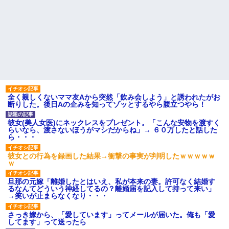
全く親しくないママ友Aから突然「飲み会しよう」と誘われたがお
断りした。後日Aの企みを知ってゾッとするやら腹立つやら！
彼女(美人女医)にネックレスをプレゼント。「こんな安物を渡すく
らいなら、渡さないほうがマシだからね」→ ６０万したと話した
ら・・・
彼女との行為を録画した結果→衝撃の事実が判明したｗｗｗｗｗ
ｗ
旦那の元嫁「離婚したとはいえ、私が本来の妻。許可なく結婚す
るなんてどういう神経してるの？離婚届を記入して持って来い」
→笑いが止まらなくなり・・・
さっき嫁から、「愛しています」ってメールが届いた。俺も「愛
してます」って送ったら