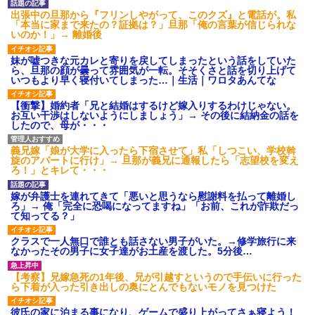
出張中の旦那から『フリンしやがって、このクズ』と電話が。私
「本当に家まで来たの？証拠は？」旦那「俺の言葉が信じられな
いのか！」→ 離婚後
妹が嘘つきな元カレと寄りを戻してしまったという話をしていた
ら、旦那の顔が曇って雰囲気が一転。そそくさと話を切り上げて
いつもより早く寝付いてしまった…｜生活｜ワロタあんてな
【衝撃】婚約者「兄と結婚はするけど嫁入りするわけじゃない。
お互い干渉はしないようにしましょう」→ その後に結納金の話を
したので、母が・・・
義兄嫁「娘が大学に入ったら下宿させて」私「しつこい、学校斡
旋のアパートに行け」→ 旦那が義兄に通報したら「志望校を変え
ろ！」とキレて・・・
嫁が弁護士を連れてきて「悪いと思うなら慰謝料を払って離婚し
ろ」→ 俺「完全に恐喝になってますね」「お前、これが詐欺だっ
て知ってる？」
クラスで一人無口で誰とも話さない男子がいた。→修学旅行に来
なかったその男子に女子達がお土産を渡した。5分後…
【考察】兄嫁急死の1年後、兄が引越すというので手伝いに行った
ら下着が入った引き出しの奥にとんでもないモノを見つけた
彼氏の家に泊まる事になり、ゲームで盛り上がってさぁ寝よう！