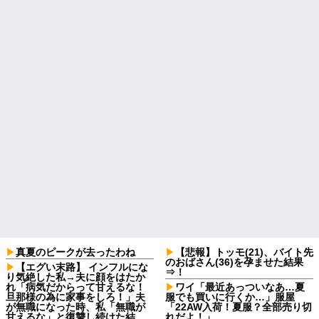
真夏のピークが去ったわね
【悲報】トッモ(21)、バイト先
のおばさん(36)を孕ませた結果
【エグい末路】 インフルにな
⇒！
り気絶した私→夫に顔をはたか
れ「病気だからって甘えるな！
ワイ「最近あっついなあ…夏
旦那様の為に家事をしろ！」夫
服でも買いに行くか…」服屋
が無職になった時、私「無職が
「22AW入荷！夏服？全部売り切
甘えるな」と復讐し続けた結
れだよ！」