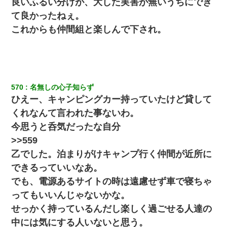
良いふるい分けが、大した実害が無いうちにでき
ていき、1時間後に号泣しながら出てきて…
て良かったねぇ。
これからも仲間組と楽しんで下され。
この母親は娘の黒歴史を掘り出さないと死ぬんか？ 死ぬんか？
嫁が弁護士を連れてきて「悪いと思うなら慰謝料を払って離婚し
ろ」→ 俺「完全に恐喝になってますね」「お前、これが詐欺だっ
て知ってる？」
570
名無しの心子知らず
ひえー、キャンピングカー持っていたけど貸して
裁判官「お互いに最後に言いたいことはありますか」バカ夫
「…」A「夫を一発殴らせてほしい」裁判官「どうぞ」
くれなんて言われた事ないわ。
今思うと呑気だったな自分
父が他界→父のフリン相手『どうか相続を放棄して下さい、昔の
>>559
ことは謝ります。ごめんなさい…』私「お子さんはフリン略奪婚
って知ってるの？」相手『 』結果→
乙でした。泊まりがけキャンプ行く仲間が近所に
できるっていいなあ。
ナンパにほいほい付いていった私、地獄に落ちる
でも、電源あるサイトの時は遠慮せず車で寝ちゃ
ってもいいんじゃないかな。
10年ほど前、息子がまだ年中だった時に離婚したんだけど、一昨
せっかく持っているんだし楽しく過ごせる人達の
年の暮れに突然息子が職場を訪ねてきた。
中には気にする人いないと思う。