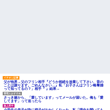
私「また郵便がなくなって
たらおっさんがぶち切れてき
る…」知人「一緒に捕まえよ
た…他
う」→おとりを仕掛けたら泥奥
挨拶で難聴を侮辱してきたト
がまんまと引っかかり…
メから久々に電話。トメ「私は
ハードオフに売っていた4万
元気よ！」私「でもお義父さん
4000円のフィギュアがヤバすぎ
から…」トメの『痔』に効く温
るｗｗｗｗｗｗ「こんな高い
泉を紹介してあげたら大発狂し
の？ｗｗ」「逆に超安い」
た←お義父さんノリノリで温泉
行ってて草
私「ちょっと、人の家の金庫
触らないでよ！」キチママ『そ
【修羅場】間男に濡れ衣を着
こに金庫があったから、開けて
せられたサレ夫の反撃がエグす
みようとしただけ☆』義兄「泥
ぎるｗｗｗｗ
は出てけ！二度と来るな！」結
【腹筋崩壊】見た瞬間吹いた
果・・・
画像を貼っていくスレｗｗｗｗ
私「初めて飲む味だけどなん
【修羅場】父の浮気相手がま
のお茶？」彼「ちっ！」私「」
さかの男！？私が突き止めた結
【GIF】JSのカンチョーワロ
果ｗｗｗｗ
タ
社会人1年目の時、下の階に住
後続車にクラクションを鳴ら
んでる40代半ばくらいの独身女
され彼氏が逆切れ。「何クラク
性に狙われかけた
ション鳴らしてんだ！降りてこ
父が他界→父のフリン相手『どうか相続を放棄して下さい、昔の
主な税金の成り立ちを調べて
いよ！」と怒鳴りだし...
ことは謝ります。ごめんなさい…』私「お子さんはフリン略奪婚
みたよ
って知ってるの？」相手『 』結果→
【衝撃】報酬100万円超の治験
募集がこちらｗｗｗｗｗ(※画像
あり)
さっき嫁から、「愛しています」ってメールが届いた。俺も「愛
【ネット騒然】惨殺されたタ
してます」って送ったら
ワマン頂き女子のこの動画、す
げえええええｗｗｗｗｗｗｗｗ
小学生の息子が急に様子がおかしくなった。私「理由を聞いても