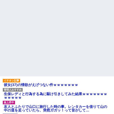
息子が「お母さんでもクリア
くらい。我慢してたらご褒美あ
できる」と作ってくれたコー
げるから」と迫られた。夫が気
ス。ゴールまで進むと心温まる
持ち悪くて悲鳴をあげたら「う
仕掛けが待っていて…
るさい」とグーで殴られた
【後編】4歳の娘を愛せずにい
アタシ何歳に見える？って誘
たら嫁から離婚を言い渡された
い受け風の事言うゴミってまだ
生存してるよね～
中1の息子が上級生にイジメに
遭っているらしい。「男なんだ
主な税金の成り立ちを調べて
から一発殴ってやりゃ良いだ
みたよ
ろ」と息子に言ったら・・・
ハードオフに売っていた4万
4000円のフィギュアがヤバすぎ
るｗｗｗｗｗｗ「こんな高い
の？ｗｗ」「逆に超安い」
私「ちょっと、人の家の金庫
触らないでよ！」キチママ『そ
こに金庫があったから、開けて
みようとしただけ☆』義兄「泥
は出てけ！二度と来るな！」結
果・・・
私「初めて飲む味だけどなん
彼女(37)の情欲がえげつない件ｗｗｗｗｗｗｗ
のお茶？」彼「ちっ！」私「」
【GIF】JSのカンチョーワロ
生保レディと行為する為に駆け引きしてみた結果ｗｗｗｗｗｗｗ
タ
ｗｗｗｗｗ
後続車にクラクションを鳴ら
され彼氏が逆切れ。「何クラク
友人とふたりで山口に旅行した時の事。レンタカーを借りて山の
ション鳴らしてんだ！降りてこ
中の道を走っていたら、突然ガガッ！って音がして…
いよ！」と怒鳴りだし...