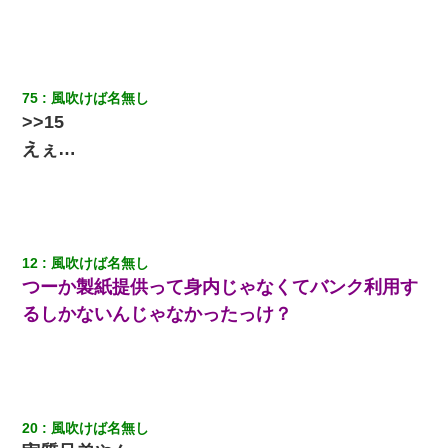
体中に赤い蕁麻疹みたいなのができて、皮膚科にいったら「ジベ
ル薔薇色ひこう疹」という症状だと言われた
【衝撃】女友達から行為中に告白されてOKした結果
75
風吹けば名無し
>>15
わい(42)渋谷の夜のサービスで19の女の子にゴックンさせた結果
えぇ…
ｗｗｗｗｗｗｗｗ
私（23）冗談のつもりで上司（27）に胸を揉ませた結果・・・
12
風吹けば名無し
ケーキバイキングにいた単独の50くらいのオッサン、強烈だっ
た。
つーか製紙提供って身内じゃなくてバンク利用す
るしかないんじゃなかったっけ？
200万を貸したコウトから、追加で400万の申し込み、私「無理。
義弟より娘たちが大事」旦那「娘たちが成人したら別れよう」私
（は？）
【衝撃】ある工場に配属すると、女の人がみんな退職してしま
う。会社「仕事がハードだし田舎で娯楽も少ないからキツイの
20
風吹けば名無し
か…」→ 実際は違った