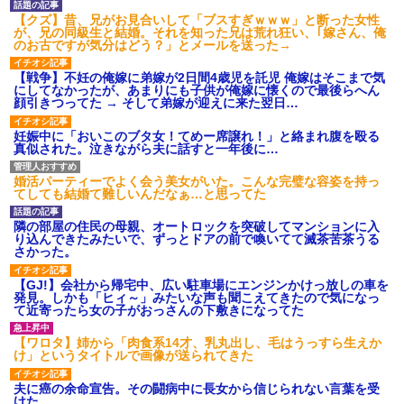
【衝撃】報酬100万円超の治験
【クズ】昔、兄がお見合いして「ブスすぎｗｗｗ」と断った女性
募集がこちらｗｗｗｗｗ(※画像
が、兄の同級生と結婚。それを知った兄は荒れ狂い、｢嫁さん、俺
あり)
のお古ですが気分はどう？」とメールを送った→
【ネット騒然】惨殺されたタ
ワマン頂き女子のこの動画、す
【戦争】不妊の俺嫁に弟嫁が2日間4歳児を託児 俺嫁はそこまで気
げえええええｗｗｗｗｗｗｗｗ
にしてなかったが、あまりにも子供が俺嫁に懐くので最後らへん
ｗｗｗ
顔引きつってた → そして弟嫁が迎えに来た翌日…
【愕然】白のクラウン俺氏、
高速道路左車線を制限速度で走
妊娠中に「おいこのブタ女！てめー席譲れ！」と絡まれ腹を殴る
った結果wwwwwwwwwwww
真似された。泣きながら夫に話すと一年後に…
百年の恋12-899 食べた量を
張り合ってくる
婚活パーティーでよく会う美女がいた。こんな完璧な容姿を持っ
【悲報】佐藤輝明・・・２軍
てしても結婚て難しいんだなぁ…と思ってた
でも盛大にやらかす←あまり悲
しませないでくれ
隣の部屋の住民の母親、オートロックを突破してマンションに入
り込んできたみたいで、ずっとドアの前で喚いてて滅茶苦茶うる
さかった。
【GJ!】会社から帰宅中、広い駐車場にエンジンかけっ放しの車を
発見。しかも「ヒィ～」みたいな声も聞こえてきたので気になっ
て近寄ったら女の子がおっさんの下敷きになってた
【ワロタ】姉から「肉食系14才、乳丸出し、毛はうっすら生えか
け」というタイトルで画像が送られてきた
夫に癌の余命宣告。その闘病中に長女から信じられない言葉を受
けた