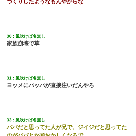
づくりしたようなもんやからな
9月に付き合い始めたけどこの、この人と結婚はないわと判断して
別れた。その元彼が交通事故で重体になっているらしく…
【報告者がキチ】嫁「妊娠した」俺『それじゃあ皆に祝ってもら
おう』友人達を家に連れ帰ってホームパーティー→俺『皆に祝え
てもらえて良かったな！』→
30
風吹けば名無し
家族崩壊で草
見合いにて。嫁「はじめまして」俺「失礼ですが○○さんご本人で
すか？」
近所のお寺に住み込みで手伝いしてる知的障害のオッサンがい
た。ある日、オッサンが火かき棒を持って顔を真っ赤にしながら
31
風吹けば名無し
走り回っていて…
ヨッメにパッパが直接注いだんやろ
33
風吹けば名無し
パパだと思ってた人が兄で、ジイジだと思ってた
のがパパとか頭おかしくなるで