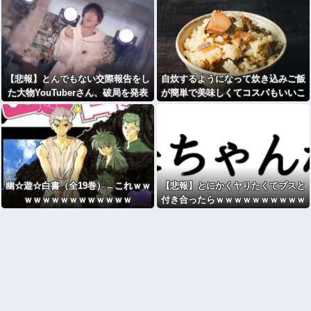
【悲報】とんでもない交際報告をし
自炊するようになって炊き込みご飯
た大物YouTuberさん、破局を発表
が簡単で美味しくてコスパもいいこ
😭
とに気づいた
幽☆遊☆白書（全19巻）←これｗｗ
【悲報】とにかくヤりたくてブスと
ｗｗｗｗｗｗｗｗｗｗｗｗ
付き合ったらｗｗｗｗｗｗｗｗｗｗ
ｗwwww