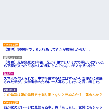
【驚愕】5000円でＪＫと行為してきたが後悔しかない…
【考察】兄嫁急死の1年後、兄が引越すというので手伝いに行った
ら下着が入った引き出しの奥にとんでもないモノを見つけた
スマホを与えられて、中学卒業する頃にはすっかり女叩きに洗脳
された弟が、大学進学のために一人暮らししたいと言い出した。
この母親は娘の黒歴史を掘り出さないと死ぬんか？ 死ぬんか？
我が家のガレージに見知らぬ車。俺「もしもし、玄関にもシャッ