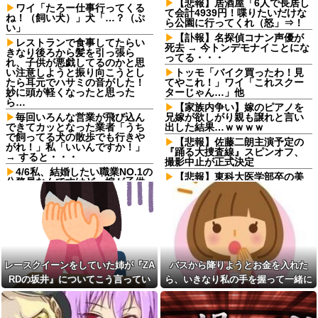
【悲報】居酒屋「6人で長居し
ワイ「たろー仕事行ってくる
て会計4939円！喋りたいだけな
ね！（飼い犬）」犬「…？（ぷ
ら公園に行ってくれ（怒」⇒！
い」
【訃報】名探偵コナン声優が
レストランで食事してたらい
死去 → 今トンデモナイことにな
きなり後ろから髪を引っ張ら
ってる・・・
れ、子供が悪戯してるのかと思
い注意しようと振り向こうとし
トッモ「バイク買ったわ！見
たら耳元でハサミの音がした！
てやこれ！」ワイ「これスクー
妙に頭が軽くなったと思った
ターじゃん…」他
ら…
【家族内争い】嫁のピアノを
毎回いろんな営業が飛び込ん
兄嫁が欲しがり親も譲れと言い
できてカッとなった業者「うち
出した結果…ｗｗｗｗ
で飼ってる犬の散歩でも行きや
【悲報】佐藤二朗主演予定の
がれ！」私「いいんですか！」
『踊る大捜査線』スピンオフ、
→ すると・・・
撮影中止が正式決定
4/6私、結婚したい職業NO.1の
【悲報】東科大医学部卒の美
公務員なんですけど、嫁が子供
人YouTuber、直美で炎上・・・
連れて家出した。全く理由は思
いつかないけど強いてあげると
日中留守の実家に空き巣が侵
すれば母のせいかもしれない。
入。居合わせた引きこもりの私
嫁のせいでアトピー悪化しそう
が撃退した結果…家族の態度に
→
耐えかね家を出たら半年後に〇
〇する超スピード展開へ←人生
レースクイーンをしていた姉
何がきっかけで好転するか分か
が『ZARDの坂井』についてこう
らない
レースクイーンをしていた姉が『ZA
バスから降りようとお金を入れた
言っていた
嫁「そのLINE気持ち悪い！離
RDの坂井』についてこう言ってい
ら、いきなり私の手を握って一緒に
【動画】手術中に熊本地震直
婚して！」俺「ウワキじゃない
撃やばすぎる
た
降りようとする子供がいた。手をほ
のに？」→ママ友との雑談が原
【驚愕】マチアプで会った外
因でまさかの展開に…
どこうとしても放してくれず...
国人からまさかの『こう』言わ