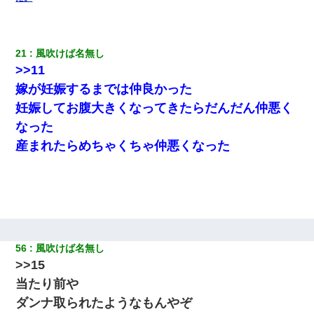
私は家が貧しくて、手に職をつけようと看護師になった。だけど
卒業を控えた年の1月末、車にひかれて看護師になれなくなった。
21
風吹けば名無し
>>11
彼氏の家に泊まる事になり、ゲームで盛り上がってさぁ寝よう！
と電気を消すとミシッって音が…彼「ちょっと待ってて」→勢い
嫁が妊娠するまでは仲良かった
よくドアを開けるとなんと…
妊娠してお腹大きくなってきたらだんだん仲悪く
なった
デパートの外商『私さんだと名乗る女が、ツケで宝石を買おうと
していて…』私「！？」→ 翌日。ママ友たちの様子が微妙におか
産まれたらめちゃくちゃ仲悪くなった
しくなり・・・
ホテルに泊まったんだけど従業員が最悪だった。折角の旅行で何
故私が怒鳴られなきゃいけなかったのだ
医者「糖尿病で余命1年です」 ワイ「知らんわｗどうせ死ぬなら
食べる量増やすわｗ」→結果ｗｗｗｗｗ
56
風吹けば名無し
>>15
ＤＮＡ検査『血縁関係０％』旦那「やっぱり托卵だったんだ…」
当たり前や
嫁「本当に身に覚えがない」「なにかの間違いだ！取り違え
だ！」→ 嫁「あっ」
ダンナ取られたようなもんやぞ