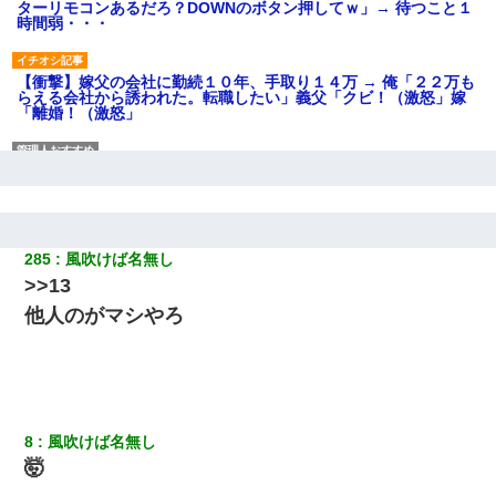
ターリモコンあるだろ？DOWNのボタン押してｗ」→ 待つこと１
時間弱・・・
【衝撃】嫁父の会社に勤続１０年、手取り１４万 → 俺「２２万も
らえる会社から誘われた。転職したい」義父「クビ！（激怒」嫁
「離婚！（激怒」
｢昨日はお兄ちゃんと一緒にお風呂に入っちゃった～｣とか毎日兄
の話をしていたA子が事故で亡くなった。→Ａ子のお母さんの話に
驚愕…
285
風吹けば名無し
嫁に不倫されたから嫁と不倫相手に1000万の慰謝料請求した
>>13
他人のがマシやろ
日曜日、会社の窓を見ると同僚の姿。俺（あれ？ディズニーシー
じゃ？）→俺電話「今何してんの？」同僚「シーで並んでるこ
と！」俺「会社にいない？」→次の瞬間、すごい鳥肌が立った
放置子が病院送りになったらしい → 俺（二度と帰ってくるなよ…
嫁を半身不随にしやがった恨みは、正直こんなもんじゃ晴れな
い）
8
風吹けば名無し
🤯