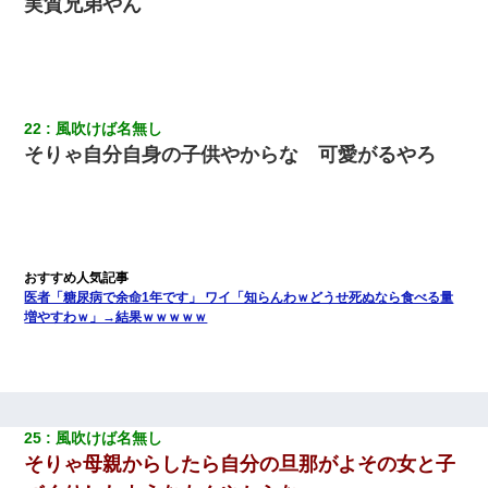
実質兄弟やん
新卒の女性社員に1年半ストーカーされていた。俺「マジで怖い」
上司「話をしてみる」→女性社員「実は10数年前に…」
元旦那から復縁要請。息子「最新型のiPhoneも買えない貧乏は嫌
22
風吹けば名無し
だ、再婚して」私「なら父親と暮らせ」息子「やった＾＾」私
（もう手遅れだったんだな…）
そりゃ自分自身の子供やからな 可愛がるやろ
宅飲みで女友達の乳を見てしまった・・・
私が遺産を相続。→それを知った義両親が「旅行代金を出せ！」
「リフォーム費用を負担しろ！」「金の管理は私達がする！」と
浅ましくも集りにきた。
医者「糖尿病で余命1年です」 ワイ「知らんわｗどうせ死ぬなら食べる量
増やすわｗ」→結果ｗｗｗｗｗ
父が他界→父のフリン相手『どうか相続を放棄して下さい、昔の
ことは謝ります。ごめんなさい…』私「お子さんはフリン略奪婚
って知ってるの？」相手『 』結果→
25
風吹けば名無し
三年働いてたパートを突然クビになった。しかし元職場の主要取
引先のトップが母方の叔父だったので…
そりゃ母親からしたら自分の旦那がよその女と子