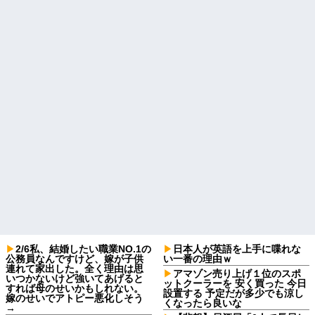
2/6私、結婚したい職業NO.1の
日本人が英語を上手に喋れな
公務員なんですけど、嫁が子供
い一番の理由ｗ
連れて家出した。全く理由は思
アマゾン売り上げ１位のスポ
いつかないけど強いてあげると
ットクーラーを 安く買った 今日
すれば母のせいかもしれない。
設置する 予定だが多少でも涼し
嫁のせいでアトピー悪化しそう
くなったら良いな
→