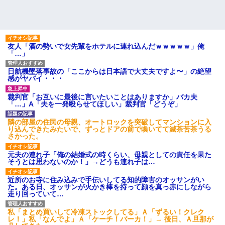
友人「酒の勢いで女先輩をホテルに連れ込んだｗｗｗｗｗ」俺
「…」
日航機墜落事故の「ここからは日本語で大丈夫ですよ〜」の絶望
感がヤバイ・・・
裁判官「お互いに最後に言いたいことはありますか」バカ夫
「…」A「夫を一発殴らせてほしい」裁判官「どうぞ」
隣の部屋の住民の母親、オートロックを突破してマンションに入
り込んできたみたいで、ずっとドアの前で喚いてて滅茶苦茶うる
さかった。
元夫の連れ子「俺の結婚式の時くらい、母親としての責任を果た
そうとは思わないのか！」→どうも連れ子は…
近所のお寺に住み込みで手伝いしてる知的障害のオッサンがい
た。ある日、オッサンが火かき棒を持って顔を真っ赤にしながら
走り回っていて…
私「まとめ買いして冷凍ストックしてる」Ａ「ずるい！クレク
レ！」私「なんでよ」Ａ「ケーチ！バーカ！」→ 後日、Ａ旦那が