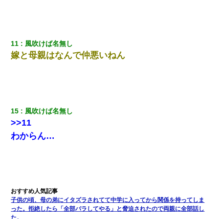
日航機墜落事故の「ここからは日本語で大丈夫ですよ〜」の絶望
感がヤバイ・・・
彼女にプロポーズしてOK貰った俺、告げられた結婚条件にブチ切
れて無事婚約破棄・・・
11
風吹けば名無し
嫁と母親はなんで仲悪いねん
私「結婚やめるわ」 婚約者「え？なんでなんで？」 → 放置した
結果…｜生活｜ワロタあんてな
私「まとめ買いして冷凍ストックしてる」Ａ「ずるい！クレク
レ！」私「なんでよ」Ａ「ケーチ！バーカ！」→ 後日、Ａ旦那が
15
風吹けば名無し
凸してきた
>>11
わからん…
「パワハラを受けたから思い切って転職した」とSNSで呟いた
ら、速攻でパワハラかました元上司がLINEを送ってきた。
男だけどリベンジポノレノの被害者になって未だに人生が立ち直
せない
子供の頃、母の弟にイタズラされてて中学に入ってから関係を持ってしま
ミスした新人(♀)に冗談で「行為させてくれたら許してあげる」っ
った。拒絶したら「全部バラしてやる」と脅迫されたので両親に全部話し
て言ったら・・・
た。