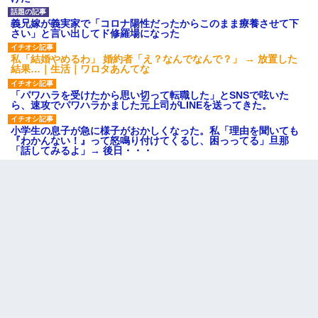
義兄嫁が義実家で「コロナ陽性だったからこのまま療養させて下
さい」と言い出してド修羅場になった
私「結婚やめるわ」 婚約者「え？なんでなんで？」 → 放置した
結果…｜生活｜ワロタあんてな
「パワハラを受けたから思い切って転職した」とSNSで呟いた
ら、速攻でパワハラかました元上司がLINEを送ってきた。
小学生の息子が急に様子がおかしくなった。私「理由を聞いても
『わかんない！』って怒鳴り付けてくるし、困っってる」旦那
「話してみるよ」→ 後日・・・