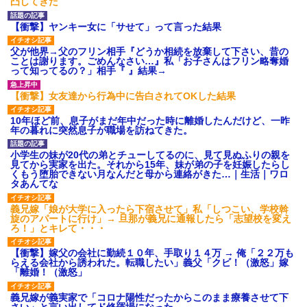
凸してきた
【衝撃】ヤンキー女に「サせて」って言った結果
父が他界→父のフリン相手『どうか相続を放棄して下さい、昔の
ことは謝ります。ごめんなさい…』私「お子さんはフリン略奪婚
って知ってるの？」相手『 』結果→
【衝撃】女友達から行為中に告白されてOKした結果
10年ほど前、息子がまだ年中だった時に離婚したんだけど、一昨
年の暮れに突然息子が職場を訪ねてきた。
小学生の妹が20代の弟とチューしてるのに、見て見ぬふりの親を
見てから実家を出た。それから15年、妹が弟の子を妊娠したらし
くもう堕胎できない月なんだと母から連絡がきた…｜生活｜ワロ
タあんてな
義兄嫁「娘が大学に入ったら下宿させて」私「しつこい、学校斡
旋のアパートに行け」→ 旦那が義兄に通報したら「志望校を変え
ろ！」とキレて・・・
【衝撃】嫁父の会社に勤続１０年、手取り１４万 → 俺「２２万も
らえる会社から誘われた。転職したい」義父「クビ！（激怒」嫁
「離婚！（激怒」
義兄嫁が義実家で「コロナ陽性だったからこのまま療養させて下
さい」と言い出してド修羅場になった