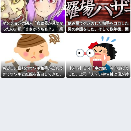
【苦悩】職場の浮気で離婚→
れたんやがこれワイ詰み
子供が欲しくて再婚！でも元嫁
か？？？？？？？
と教員一家に巻き込まれた結果
【緊急】今の若者に急増して
ｗｗｗｗ
いる『コレ』依存、めちゃくち
PTA会長が事故で辞退→旦那
ゃ深刻な模様w w w w w w w w
マンションの隣人「盗聴器が見つか
飲み屋でケンカした相手をコロした
「妻の代わりに僕がやります」
w w
→1年後…名物ガンコジジイを草
ったの」私「まさかうちも？」→業
男の弁護をした。そして数年後、因
みい山作者、みいちゃんでチ
むしりに召喚、不登校児を学校
者に調査を依頼したら、犯人の正体
果応報を思わせる出来事が…
ー牛なのではという疑惑が生ま
に復帰させる無双状態にｗｗ
れるｗｗｗｗｗｗｗ
まで見えてきて…
ラッシュ時の電車で、刺青に
【画像】俺たちの姫本田望
スキンヘッドの男が扉の前で座
結、久しぶりに画像を投稿した
り込んで電話を始めた
結果→やっぱりワイらの姫だっ
「お母さんも３歳、いつもお
たw w w w w w w w w w
つかれさま、ありがとう」
飲み屋でケンカした相手をコ
【規格外】実在する歴史上の
ある日、旦那のウワキ相手が凸して
【えっ】自分「車の鍵、もう掛けま
ロした男の弁護をした。そして
人物で「こいつチートだろ…」
数年後、因果応報を思わせる出
きてウワキと妊娠を告白してきた。
した」上司「え？いやｗ鍵は僕が持
と思った奴あげてけ
来事が…
落ち着いて旦那を問い詰めると...
ってるから、それは無理だろ？ｗ」
【衝撃】嫁の言葉に確信！5年
SCでとうとうセコケチに遭遇
間拒否の末、離婚を決意した理
→そんなこと知らなくて本当に驚い
した。荷物持って「家まで送っ
由が切なすぎるｗｗｗｗ
てくれない」って言ってきて...
た。
「私さんはプロだから」障害
最初はちょっと素直すぎるだ
のある甥を私に預けようとする
けか？と思ってたが、マウンテ
義兄嫁、甥を溺愛し勝手に預か
ィング癖が凄まじいと分かって
ってしまう夫。義兄に叱っても
切った友人がいた
らっても「兄貴より俺になつい
離婚した元妻が突然失踪して
てるのが面白くないのかな」だ
しまった。娘の母親でもある相
って
手だから放っておけず連絡を探
ウトのセクハラを夫に泣いて
すことに…
訴えても「いいじゃないかその