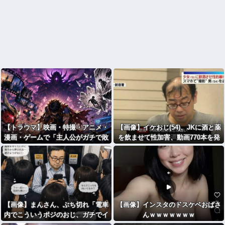
【トラウマ】映画・特撮・アニメ・
【画像】イケおじ(54)、JKに酒と薬
漫画・ゲームで「主人公がガチで敗
を飲ませて性加害、動画770本を発
北した回」と聞いて真っ先に思い浮
見
かぶのは？
【画像】まんさん、ぶち切れ「電車
【画像】インスタのドスケベおばさ
内でこういうポジのおじ、ガチでイ
んｗｗｗｗｗｗｗ
ラネ」