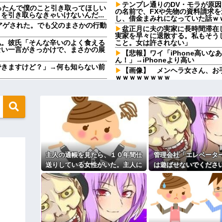
テンプレ通りのDV・モラが原
なったんで僕のこと引き取ってほしい
の名前で、FXや先物の資料請求
引き取らなきゃいけないんだ...
し、借金まみれになっていた話ｗ
アゲされた。でも父のまさかの行動
盆正月に夫の実家に長時間滞在
実家を早々に退散する。私もそう
私。彼氏「そんな辛いのよく食える
こと。女は許されない」
ない一言がきっかけで、まさかの展
【悲報】ワイ「iPhone高いな
ん！」→iPhoneより高い
できますけど？」→何も知らない前
【画像】 メンヘラ女さん、お
ｗｗｗｗｗｗｗｗ
ある日、嫁が「治らねぇもんは治ら
同窓会で実験、「俺が青年実業
浮気と緊急避妊薬を隠す元カノ
かけた若い女性にモヤっとする。若
「モラハラ男」認定してキープ＆
の女性とスピード婚した結果ｗｗ
家族の車停めてたんだけど、中庭の
盆正月に夫の実家に長時間滞在
運転手捕まえ「芝生を弁償して...
実家を早々に退散する。私もそう
省にタレコミしてみろ！意外と仕事
こと。女は許されない」
うちの猫、ほとんど鳴かないん
令和に全盛期を超える利益を生み出
主人の通帳を見たら、１０年間仕
管理会社「エレベータ
【切実】夫に無理と言われた私
送りしている女性がいた。主人に
は遊ばせないでくださ
実家で初めてのこたつにウキウ
」に改名ｗｗｗｗｗｗｗｗ
問い詰めたら、白状して...
ちの子じゃないんです
【徹底議論】近代日本史で最も
無性に食いたくなるやつｗｗｗｗｗ
まさかの展開にな
44歳無職です。精神科に通院
りしたので離婚されそうです。「
ちら←むしろコレは普通じゃね？w
も信じてもらえません。助けて
先生から電話があったんだけど
登場ｗｗｗｗｗｗｗｗｗｗｗｗｗｗｗ
言ってたのが耳に残ってしまった