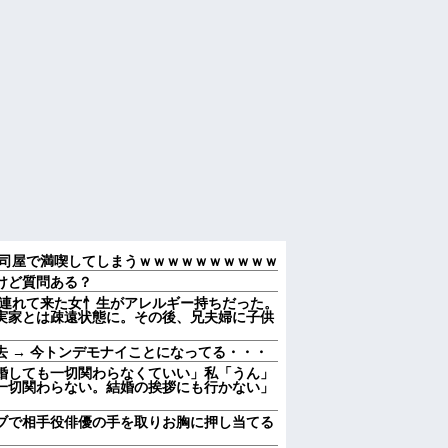
司屋で満喫してしまうｗｗｗｗｗｗｗｗｗｗ
けど質問ある？
と連れて来た女忄生がアレルギー持ちだった。
実家とは疎遠状態に。その後、兄夫婦に子供
 → 今トンデモナイことになってる・・・
婚しても一切関わらなくていい」私「うん」
一切関わらない。結婚の挨拶にも行かない」
ブで相手役俳優の手を取りお胸に押し当てる