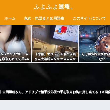
ふよふよ速報。
ホーム
鬼女・気団まとめ用語集
このサイトについて
カンニング竹山、目
【悲報】マクドナルドの店員
もう横浜拘置所に
を寝取られてて草ww
さん大喧嘩ｗｗｗｗｗｗｗｗ
ない
www
ｗｗｗｗｗ
】吉岡里帆さん、アドリブで相手役俳優の手を取りお胸に押し当てる（※画