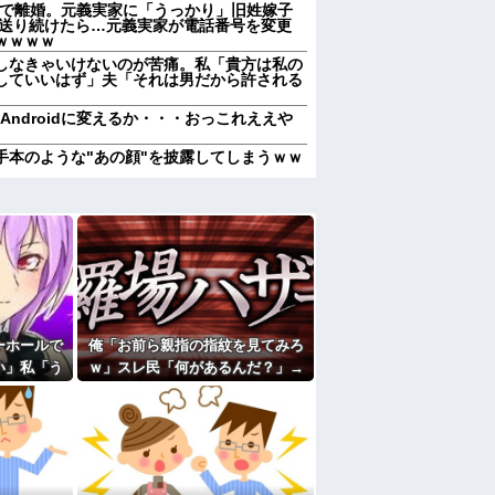
因で離婚。元義実家に「うっかり」旧姓嫁子
を送り続けたら…元義実家が電話番号を変更
ｗｗｗｗ
しなきゃいけないのが苦痛。私「貴方は私の
していいはず」夫「それは男だから許される
あAndroidに変えるか・・・おっこれええや
手本のような"あの顔"を披露してしまうｗｗ
家だったら女の子はどういう反応をするか」
！問い詰めると「記憶がない」と逃げ、私を
おねだり三昧。浮気発覚後、我慢の限界で他
ｗｗｗ
しなきゃいけないのが苦痛。私「貴方は私の
していいはず」夫「それは男だから許される
だよな。 ○か月に一回くらいかな【再】
ーホールで
俺「お前ら親指の指紋を見てみろ
の7年の無視生活、その理由がコレｗｗｗ
い」私「う
ｗ」スレ民「何があるんだ？」→
キなクロ様。【再】
けど…」→
見た瞬間、思わず笑ってしまう人
取り返しのつかなかった失敗って何？
り…
が続出して…
中で生活保護を受けてます。妻に酷いことばか
働くから」「心を入れ替えるから」と言って
、「～とか～」「～とか考えて～」と何度も