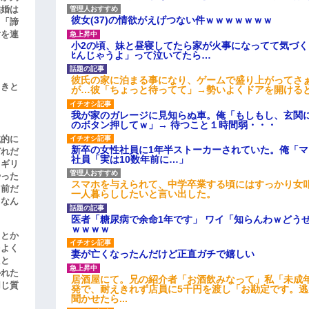
結婚は
彼女(37)の情欲がえげつない件ｗｗｗｗｗｗｗ
、「諦
女を連
小2の頃、妹と昼寝してたら家が火事になってて気づく
ﾋんじゃうよ」って泣いてたら…
彼氏の家に泊まる事になり、ゲームで盛り上がってさ
引きと
が…彼「ちょっと待ってて」→勢いよくドアを開ける
我が家のガレージに見知らぬ車。俺「もしもし、玄関に
のボタン押してｗ」→ 待つこと１時間弱・・・
滅的に
新卒の女性社員に1年半ストーカーされていた。俺「
どれだ
社員「実は10数年前に…」
リギリ
やった
スマホを与えられて、中学卒業する頃にはすっかり女
名前だ
一人暮らししたいと言い出した。
、なん
医者「糖尿病で余命1年です」 ワイ「知らんわｗどう
ｗｗｗｗ
」とか
をよく
妻が亡くなったんだけど正直ガチで嬉しい
たと
かれた
居酒屋にて。兄の紹介者「お酒飲みなって」私「未成
同じ質
発で、耐えきれず店員に5千円を渡し「お勘定です。
聞かせたら...