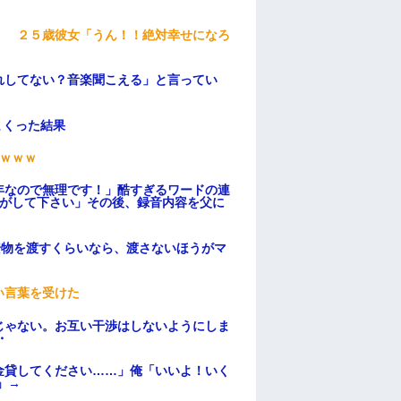
」 ２５歳彼女「うん！！絶対幸せになろ
れしてない？音楽聞こえる」と言ってい
まくった結果
ｗｗｗ
年なので無理です！」酷すぎるワードの連
逃がして下さい」その後、録音内容を父に
安物を渡すくらいなら、渡さないほうがマ
い言葉を受けた
じゃない。お互い干渉はしないようにしま
・
金貸してください……」俺「いいよ！いく
」→