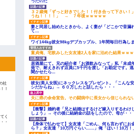
ったのだ
３２歳俺「ずっと好きでした！！付き合って下さい！
うね！！！！」 → ７年後ｗｗｗｗｗ
妻と同居し始めたときから、よく妻が「どこかで音漏
て…
ワイ144kg彼女98kgデブカップル、1年間毎日行為し
童貞俺、宅飲みした女友達2人を家に泊めた結果ｗｗｗ
居酒屋にて。兄の紹介者「お酒飲みなって」私「未成
発で、耐えきれず店員に5千円を渡し「お勘定です。
聞かせたら...
彼女(美人女医)にネックレスをプレゼント。「こんな
の社
シだからね」→ ６０万したと話したら・・・
い！！
」
夫に癌の余命宣告。その闘病中に長女から信じられな
【衝撃】婚約者「兄と結婚はするけど嫁入りするわけ
しょう」→ その後に結納金の話をしたので、母が・・
えてく
・・・
【身体で払わせて】女友達「ごめん、何も言わずにお
ら？」女友達「10万円ぐらい……」俺「ほい！10万！