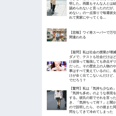
明した。両親もそんな人とは
認められないと言ったのだが
めない」の一点張りで毎週彼
れて実家にやってくる…
【悲報】ワイ将スーパーで万
間違われる
【疑問】私は社会の授業が壊
ダメで、テストも社会だけは
け頑張って勉強しても赤点ギ
だった。その歴史上の人物の
事はすべて覚えているのに、
けが全く出てこないんだけど
でだろう？
【驚愕】私は「気持ち少なめ
「気持ち多め」のような表現
する。彼氏の前でそれを言っ
き、「気持ちって何？」と聞
ので説明したら、その後また
問をしてきて冷めてしまった