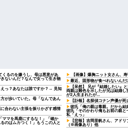
してくるのを嫌うし、母は悪意があ
【画像】爆胸ニット女さん、寿
できないんだ？なんで女って生き物
最近、固形物が食べれないんだ
【呆然】 兄が『結婚したい』
えっ？あなたは誰ですか？→ 見知
両親は難色を示したが兄は結婚し
が2人生まれたが...
る方が歩いていた。母「なんであん
【訃報】名探偵コナン声優が死去
彼氏「俺の親は毒親。だから結
屈に合わない主張を振りかざす感情
彼氏「そのかわり俺もお前の親と
・
私「えっ」
夫「ママを馬鹿にするな！」「確か
【悲報】吉岡里帆さん、アドリ
れるのはムカつく！」もうこの人と
（※画像あり）他