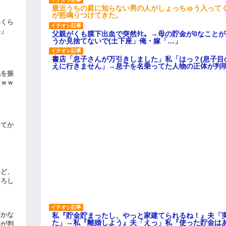
最近うちの庭に知らない男の人がしょっちゅう入って
が怒鳴りつけてきた。
いくら
い」
父親がくも膜下出血で突然ﾀﾋ。→母の貯金が0なこと
うか見捨てないで(土下座」俺・嫁「…」
書店「息子さんが万引きしました」私「はっ？(息子目
えに行きません」→息子を名乗ってた人物の正体が判
気を振
ｗｗｗ
してか
けど、
よろし
頃かな
私『貯金貯まったし、やっと家建てられるね！』夫「
た」→私『離婚しよう』夫「えっ」私『使った貯金は
事が判