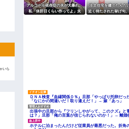
主な税金の成り立ちを調べてみ
アルコール依存症の夫が大暴れ。
注文住宅を建てたんだ
ィギュアがヤバすぎるｗｗｗｗｗｗ
私「休肝日くらい作ってよ」夫
近く待たされた挙げ句、
よ！」キチママ『そこに金庫があっ
「必要ない！」→大暴れする夫を
400万請求された。流
「泥は出てけ！二度と来るな！」結
見たウトメに真実を話した結果…
よね？
彼「ちっ！」私「」
逆切れ。「何クラクション鳴らして
らｗｗｗｗｗ(※画像あり)
女子のこの動画、すげえええええｗ
車線を制限速度で走った結果
ゃいら
くる
やらかす←あまり悲しませないでく
ＤＮＡ検査『血縁関係０％』旦那「やっぱり托卵だっ
「なにかの間違いだ！取り違えだ！」→ 嫁「あっ」
出張中の旦那から『フリンしやがって、このクズ』と
は？」旦那「俺の言葉が信じられないのか！」→ 離婚
ホテルに泊まったんだけど従業員が最悪だった。折角