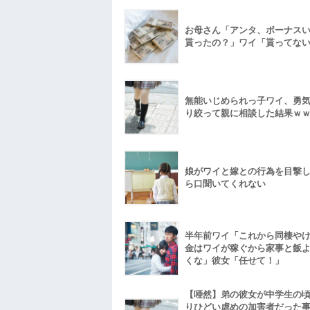
お母さん「アンタ、ボーナス
貰ったの？」ワイ「貰ってな
無能いじめられっ子ワイ、勇
り絞って親に相談した結果ｗ
娘がワイと嫁との行為を目撃
ら口聞いてくれない
半年前ワイ「これから同棲や
金はワイが稼ぐから家事と飯
くな」彼女「任せて！」
【唖然】弟の彼女が中学生の
りひどい虐めの加害者だった