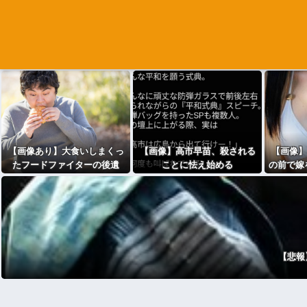
【画像あり】大食いしまくっ
【画像】高市早苗、殺される
【画像】
たフードファイターの後遺
ことに怯え始める
の前で嫁
症、ついに明かされ始め
る････！！
【悲報