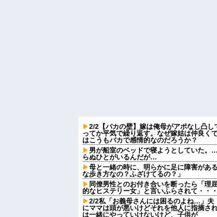
2/2【バカの壁】嫁は俺母がアポなし凸
ってか平気で繰り返す。なぜ嫁姑は仲良く
はこうもバカで感情的なのだろうか？
男が船室のベッドで寝ようとしていた。…
らぬひとがいるんだが…
母と一緒の時に、明らかに足に障害があ
な歩き方なの？ふざけてるの？」
同僚男性とのお付き合いを断ったら「理
的なヒステリー女」と言いふらされて・・
2/2私「お義母さんには困るのよね…」
にママは頭が悪いけどそれを他人に指摘さ
は一緒にやっていけないけど、子供が