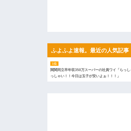
ｗｗｗｗｗ
ハードオフに売っていた4万4000円のフ
「こんな高いの？ｗｗ」「逆に超安い」
私「ちょっと、人の家の金庫触らないで
たから、開けてみようとしただけ☆』義兄
果・・・
私「初めて飲む味だけどなんのお茶？」
【GIF】JSのカンチョーワロタ
後続車にクラクションを鳴らされ彼氏が
んだ！降りてこいよ！」と怒鳴りだし...
ふよふよ速報。最近の人気記事
【衝撃】報酬100万円超の治験募集がこち
【ネット騒然】惨殺されたタワマン頂き
ｗｗｗｗｗｗｗｗｗｗ
【愕然】白のクラウン俺氏、高速道路左
関関同立卒年収350万スーパーの社員ワイ「らっし
wwwwwwwwwwww
っしゃい！！今日は玉子が安いよぉ！！！」
百年の恋12-899 食べた量を張り合って
【悲報】佐藤輝明・・・２軍でも盛大に
れ