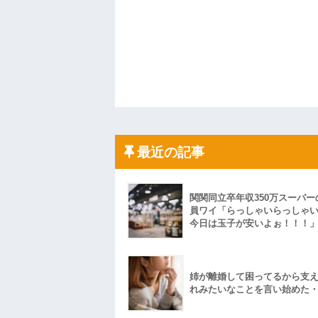
最近の記事
関関同立卒年収350万スーパー
員ワイ「らっしゃいらっしゃ
今日は玉子が安いよぉ！！！
姉が離婚して困ってるから支
れみたいなことを言い始めた