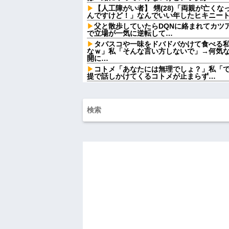
【人工障がい者】 甥(28)「両親が亡く
んですけど！」なんでいい年したヒキニートを
父と散歩していたらDQNに絡まれてカツ
で立場が一気に逆転して…
タバスコや一味をドバドバかけて食べる
なｗ」私「そんな言い方しないで」→何気
開に…
コトメ「あなたには無理でしょ？」私「
提で話しかけてくるコトメが止まらず…
嫁が不治の病を罹患。懸命に支えていた
ねぇんだよ」と言い出した
ATMで何度も入出金を繰り返す人に声を
い人ってそんな余裕ないのかな？
家族が車停める所は石畳でそこには２台
芝生上に知らない車が4台停まっていた 父が
お前ら急げ！怪しい外人みつけたら法務
するぞ？
オワコン扱いされていたデジモンさん、
していた
【速報】れいわ新選組さん「いのちの党
ごつ盛り焼きそばとかいう年１くらいで
ｗｗｗ
【衝撃】浅田真央ちゃんの婚活条件がこ
w w w w w w w
【画像】 北海道、推定300kgのヒグマ