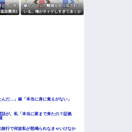
たよ
けど、２年
嫁からマジで離婚を切り出されて
追加費用1
いる。俺がネトゲしすぎて全くか
石におかしい
まわなかったのが原因らしく...
たんだ…」嫁「本当に身に覚えがない」
電話が。私「本当に家まで来たの？証拠
後
の旅行で何故私が怒鳴られなきゃいけなか