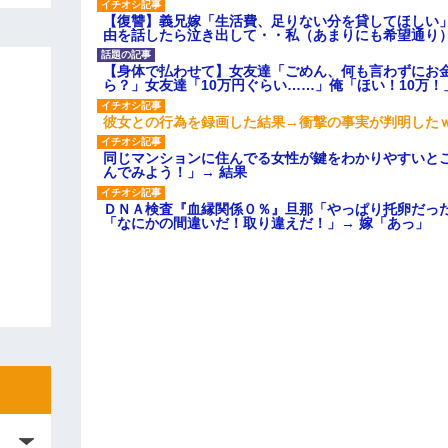
【復讐】義兄嫁「生活費、足りない分を貸してほしい」
由を話したら泣き出して・・私（あまりにも希望通り
【身体で払わせて】女友達「ごめん、何も言わずにお
ら？」女友達「10万円ぐらい……」俺「ほい！10万！
彼女との行為を録画した結果→衝撃の事実が判明した
同じマンションに住んでる女性が鍵をわかりやすいと
んでみよう！」→ 結果
ＤＮＡ検査『血縁関係０％』旦那「やっぱり托卵だっ
「なにかの間違いだ！取り違えだ！」→ 嫁「あっ」