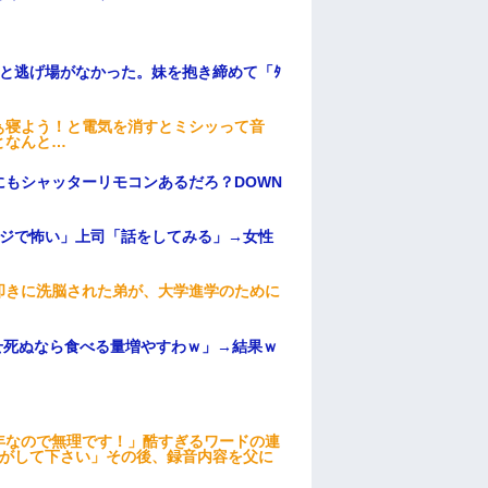
と逃げ場がなかった。妹を抱き締めて「ﾀ
ぁ寝よう！と電気を消すとミシッって音
となんと…
もシャッターリモコンあるだろ？DOWN
マジで怖い」上司「話をしてみる」→女性
叩きに洗脳された弟が、大学進学のために
せ死ぬなら食べる量増やすわｗ」→結果ｗ
年なので無理です！」酷すぎるワードの連
逃がして下さい」その後、録音内容を父に