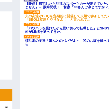
【唖然】帰宅したら旦那のスポーツカーが消えていた
ません』→ 数時間後・・警察『××さんご存じですか？
夫の友達がBBQを定期的に開催して夫婦で参加してた
「BBQは友達とやりなよ！」と言われて…
「パワハラを受けたから思い切って転職した」とSNS
司がLINEを送ってきた。
姉旦那の友達「ほんとのパパだよ～」私のお腹を触っ
ら…