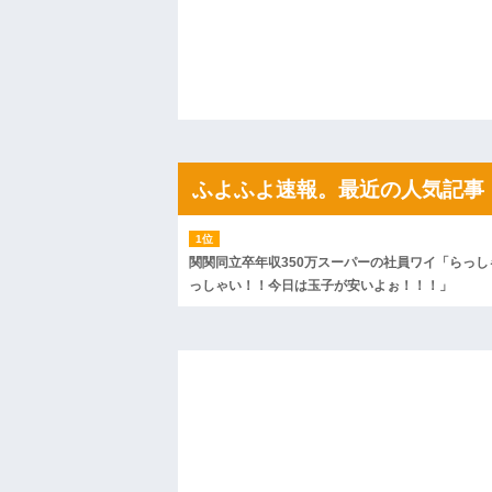
たから、開けてみようとしただけ☆』義兄
果・・・
私「初めて飲む味だけどなんのお茶？」
【GIF】JSのカンチョーワロタ
後続車にクラクションを鳴らされ彼氏が
んだ！降りてこいよ！」と怒鳴りだし...
【衝撃】報酬100万円超の治験募集がこち
【ネット騒然】惨殺されたタワマン頂き
ｗｗｗｗｗｗｗｗｗｗ
ふよふよ速報。最近の人気記事
【愕然】白のクラウン俺氏、高速道路左
wwwwwwwwwwww
百年の恋12-899 食べた量を張り合って
【悲報】佐藤輝明・・・２軍でも盛大に
れ
関関同立卒年収350万スーパーの社員ワイ「らっし
っしゃい！！今日は玉子が安いよぉ！！！」