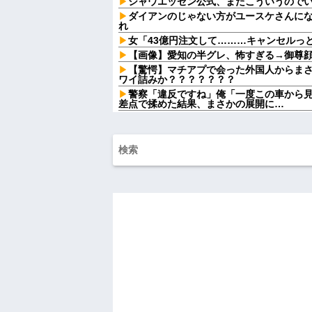
シャウエッセン公式、またこういうので
ダイアンのじゃない方がユースケさんに
れ
女「43億円注文して………キャンセルっ
【画像】愛知の半グレ、怖すぎる→御尊
【驚愕】マチアプで会った外国人からま
ワイ詰みか？？？？？？？
警察「違反ですね」俺「一度この車から
差点で揉めた結果、まさかの展開に…
ミスドで隣の席の女性二人の会話が聞こ
したくてでっち上げのDV証拠を...
アラフィフ正社員の男性が若い20代の可
私「もう離婚したい」夫「お前は一生俺
はずが恐ろしい要求を突き付けられて…
私「毎日何をしてるんですか？」同室の
聞こえていた声の正体が意外すぎて…
休日に甥っ子をアポなし託児を押し付け
てw」と言うので『Gガンダム』を一気見さ
病...
彼氏が『この車』買おうとして私とケン
【うわぁ】 都営団地住み、年収10万円
ｗｗｗｗｗ
ハードオフに売っていた4万4000円のフ
「こんな高いの？ｗｗ」「逆に超安い」
私「ちょっと、人の家の金庫触らないで