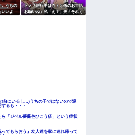
い。うちの
トメ「旅行中はウトと孫のお世話
もいいよ
お願いね」私「え？」夫「それく
理」→断っ
らいやってやれよ」→まさかの丸
なり…
投げに困惑して…
の前にいるし…)うちの子ではないので迎
明するも・・・
たら「ジベル薔薇色ひこう疹」という症状
祝ってもらおう』友人達を家に連れ帰って