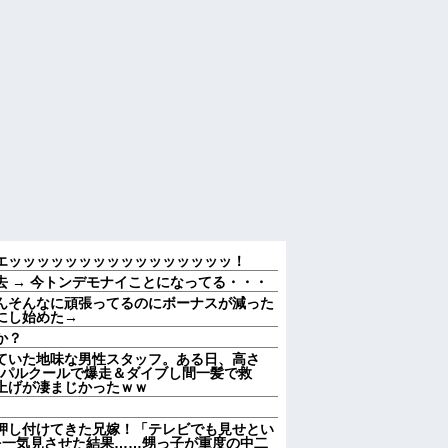
エッッッッッッッッッッッッッッッッ！
 → 今トンデモナイことになってる・・・
んそんなに頑張ってるのにボーナスが減った
にし始めた→
か？
ていた地味な男性スタッフ。ある日、高さ
をパルクールで爆走＆ダイブし間一髪で救
上げが凄まじかったｗｗ
押し付けてきた兄嫁！「テレビでも見せとい
を一気見させた結果……甥っ子が重度の中二