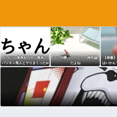
ドイツに単身赴任中に風俗で
マゾ治療ってだいたい根性論
【画像】
パツキン美人とヤりまくったw
だよね
はいかん
www