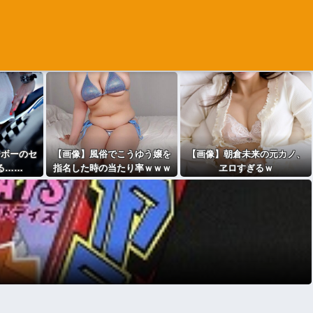
ーボーのセ
【画像】風俗でこうゆう嬢を
【画像】朝倉未来の元カノ、
る……
指名した時の当たり率ｗｗｗ
ヱロすぎるｗ
ｗｗｗｗｗｗｗｗ