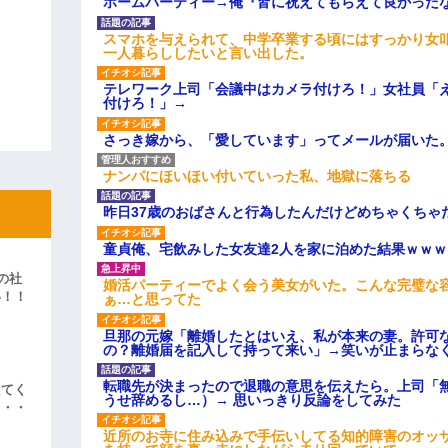
ホームパーティー→俺『皆に祝えてもらえて良かった
スマホを与えられて、中学卒業する頃にはすっかり女
一人暮らししたいと言い出した。
テレワーク上司「会議中はカメラ付けろ！」女社員「
付けろ！」→
さっき嫁から、「愛しています」ってメールが届いた
ナンパにほいほい付いていった私、地獄に落ちる
昨日37歳のおばさんと行為したんだけどめちゃくちゃ
童貞俺、宅飲みした女友達2人を家に泊めた結果ｗｗｗ
の社
婚活パーティーでよく会う美女がいた。こんな完璧な
い！！
ぁ…と思ってた
」
旦那の元嫁「離婚したとはいえ、私が本来の妻。許可
の？離婚届を記入して持って来い」→笑いが止まらな
転職先が決まったので退職の意思を伝えたら。上司「
えてく
うせ辞めるし…）→ 思いっきり反論をしてみた
・・・
近所のお寺に住み込みで手伝いしてる知的障害のオッ