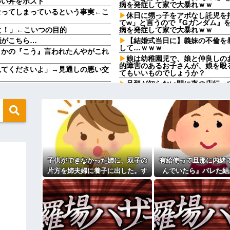
いい丼をポスト
病を発症して家で大暴れｗｗ
なってしまっているという事実←こ
休日に甥っ子をアポなし託児を
てw」と言うので『Gガンダム』
と！」←こいつの目的
病を発症して家で大暴れｗｗ
顔がこちら…
【結婚式当日に】義妹の不倫を
して…ｗｗｗ
さかの『こう』言われたんやがこれ
娘は幼稚園児で、娘と仲良しの
的障害のあるお子さんが、娘を殴
見てくださいよ」→見通しの悪い交
てもいいものでしょうか？
旦那が知らない間に夜の店行っ
えてきた。その内容が、旦那と離婚
「暴力したら犯罪だぞ」→夜の店
彼の母親と初めて食事した時に
愛い女の子以外には挨拶をしない
定なんですってね」と言ってきた
のために生きろ」→話し合いになる
【画像】福原遥さん、意外とあ
「今思えばなんであんなに夢中
女性「実はね…」→カーテン越しに
【画像】思わず保存したくなる
ｗｗｗ
てきた兄嫁！「テレビでも見せとい
せた結果……甥っ子が重度の中二
【修羅場】不妊と判明した夫、
子供ができなかった姉に、双子の
有給使って旦那に内緒
果ｗｗｗｗ
片方を姉夫婦に養子に出した。す
んでいたら』バレた結
カになってるんだけどｗｗｗｗｗｗ
33歳くらいから太ったせいか
ると、養子に出した子がすごく礼
なった
上げると「大変なこと」になるｗｗ
儀正しくてビックリ
相手がどんなパイプ持っている
ィギュアがヤバすぎるｗｗｗｗｗｗ
高校３年生の女です。家が嫌い
す
よ！」キチママ『そこに金庫があっ
主な税金の成り立ちを調べてみ