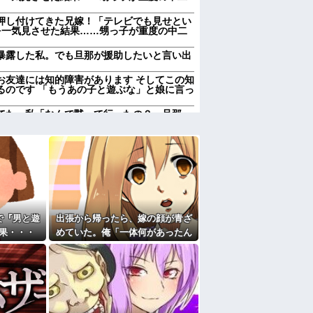
押し付けてきた兄嫁！「テレビでも見せとい
を一気見させた結果……甥っ子が重度の中二
暴露した私。でも旦那が援助したいと言い出
お友達には知的障害があります そしてこの知
るのです 「もうあの子と遊ぶな」と娘に言っ
てた。私「なんで黙って行ったの？」旦那
通いを巡って夫婦の言い争いが泥沼化して…
彼母が「私ちゃんは結婚したら仕事辞める予
るｗ他
になったんやろ…」と思うコンテンツ
「笑える画像・最高な画像」貼っていけｗｗ
前妻の娘に「実の子じゃない！」と訴えた結
で『男と遊
出張から帰ったら、嫁の顔が青ざ
果・・・
めていた。俺「一体何があったん
加齢で＊が緩んだのかチョビッと漏れるように
だ？」嫁「…」→子供たちに話を
聞くと…
かも知れないのに…
すぎて家を出て現在養護施設で暮らしていま
たよ