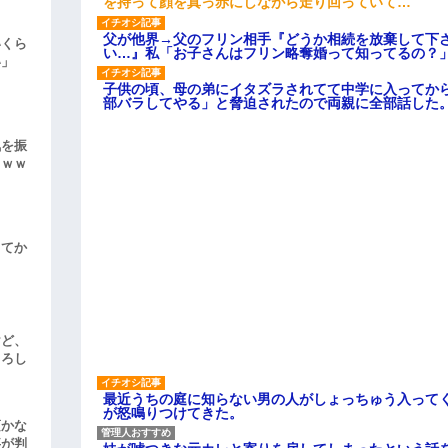
を持って顔を真っ赤にしながら走り回っていて…
父が他界→父のフリン相手『どうか相続を放棄して下
いくら
い…』私「お子さんはフリン略奪婚って知ってるの？」
い」
子供の頃、母の弟にイタズラされてて中学に入ってか
部バラしてやる」と脅迫されたので両親に全部話した
気を振
ｗｗｗ
してか
けど、
よろし
最近うちの庭に知らない男の人がしょっちゅう入って
が怒鳴りつけてきた。
頃かな
事が判