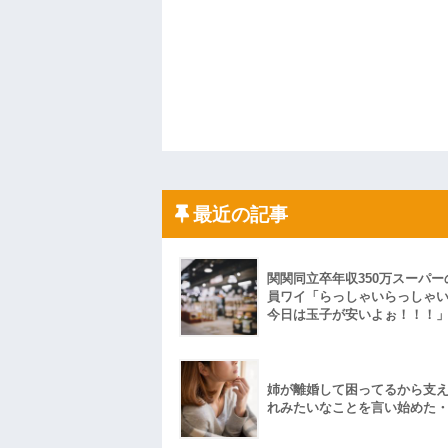
最近の記事
関関同立卒年収350万スーパー
員ワイ「らっしゃいらっしゃ
今日は玉子が安いよぉ！！！
姉が離婚して困ってるから支
れみたいなことを言い始めた