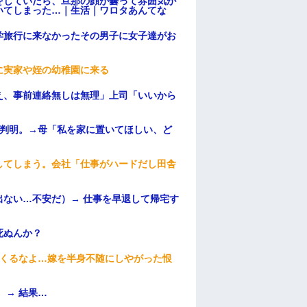
をしていたら、旦那の顔が曇って雰囲気が
いてしまった…｜生活｜ワロタあんてな
学旅行に来なかったその男子に女子達がお
に実家や姪の幼稚園に来る
え、事前連絡無しは無理」上司「いいから
が判明。→母「私を家に置いてほしい、ど
してしまう。会社「仕事がハードだし田舎
ない…不安だ）→ 仕事を早退して帰宅す
死ぬんか？
てくるなよ…嫁を半身不随にしやがった恨
 → 結果…