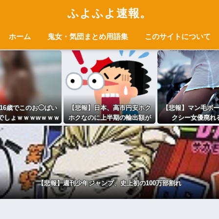
ふよふよ速報。
ホーム
鬼女・気団まとめ用語集
このサイトについて
16歳でこのお◯ぱい
【悲報】日本、高市円安ホク
【悲報】マン毛ボ
でしょｗｗｗwｗｗｗ
ホクなのに上半期の輸出額が
クシー女優廃れ
ｗｗｗｗｗ❤
台湾と韓国に抜かれるww
【悲報】週刊少年ジャンプ、史上初の100万部割れ