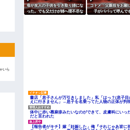
「泥は出てけ！二度と来るな！」結
母が友人の子供を引き取り姉にな
コトメ「父親役をお願
彼「ちっ！」私「」
った。でも父だけが姉へ理不尽な
子がパパって呼んで
要求ばかり押し付けていて…
ね？」旦那「それは無
逆切れ。「何クラクション鳴らして
た途端に大騒ぎに
らｗｗｗｗｗ(※画像あり)
女子のこの動画、すげえええええｗ
車線を制限速度で走った結果
くる
やらかす←あまり悲しませないでく
ゃいら
書店「息子さんが万引きしました」私「はっ？(息子目
えに行きません」→息子を名乗ってた人物の正体が判
体中に赤い蕁麻疹みたいなのができて、皮膚科にいっ
だと言われた
【報告者がキチ】嫁「妊娠した」俺『それじゃあ皆に