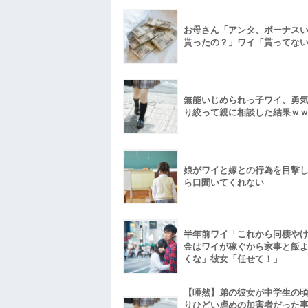
お母さん「アンタ、ボーナス
貰ったの？」ワイ「貰ってな
無能いじめられっ子ワイ、勇
り絞って親に相談した結果ｗ
娘がワイと嫁との行為を目撃
ら口聞いてくれない
半年前ワイ「これから同棲や
金はワイが稼ぐから家事と飯
くな」彼女「任せて！」
【唖然】弟の彼女が中学生の
りひどい虐めの加害者だった