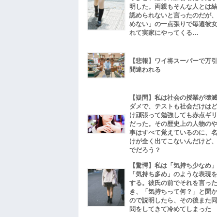
明した。両親もそんな人とは
認められないと言ったのだが
めない」の一点張りで毎週彼
れて実家にやってくる…
【悲報】ワイ将スーパーで万
間違われる
【疑問】私は社会の授業が壊
ダメで、テストも社会だけは
け頑張って勉強しても赤点ギ
だった。その歴史上の人物の
事はすべて覚えているのに、
けが全く出てこないんだけど
でだろう？
【驚愕】私は「気持ち少なめ
「気持ち多め」のような表現
する。彼氏の前でそれを言っ
き、「気持ちって何？」と聞
ので説明したら、その後また
問をしてきて冷めてしまった