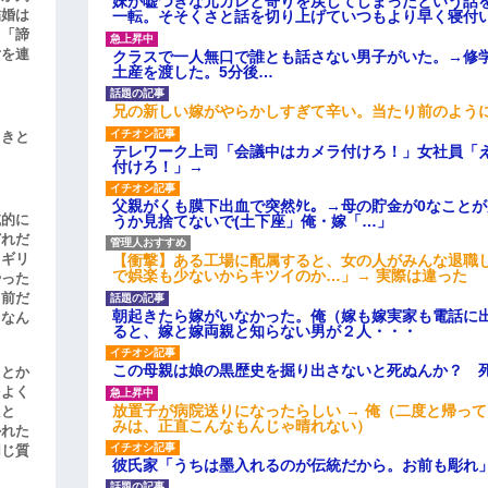
妹が嘘つきな元カレと寄りを戻してしまったという話
結婚は
一転。そそくさと話を切り上げていつもより早く寝付
、「諦
女を連
クラスで一人無口で誰とも話さない男子がいた。→修
土産を渡した。5分後…
兄の新しい嫁がやらかしすぎて辛い。当たり前のよう
引きと
テレワーク上司「会議中はカメラ付けろ！」女社員「
付けろ！」→
父親がくも膜下出血で突然ﾀﾋ。→母の貯金が0なこと
滅的に
うか見捨てないで(土下座」俺・嫁「…」
どれだ
リギリ
【衝撃】ある工場に配属すると、女の人がみんな退職
で娯楽も少ないからキツイのか…」→ 実際は違った
やった
名前だ
朝起きたら嫁がいなかった。俺（嫁も嫁実家も電話に出
、なん
ると、嫁と嫁両親と知らない男が２人・・・
この母親は娘の黒歴史を掘り出さないと死ぬんか？ 
」とか
をよく
放置子が病院送りになったらしい → 俺（二度と帰っ
たと
みは、正直こんなもんじゃ晴れない）
かれた
同じ質
彼氏家「うちは墨入れるのが伝統だから。お前も彫れ」