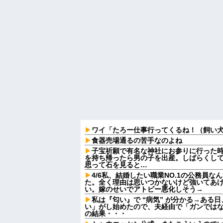
ワイ「たろー仕事行ってくるね！（飼い
食器売場通るの苦手なのよね
子宝祈願で有名な神社にお参りに行った
を持ち帰ったら男の子を出産。しばらくし
思って石を見ると…
4/6私、結婚したい職業NO.1の公務員
た。全く理由は思いつかないけど強いてあ
い。嫁のせいでアトピー悪化しそう→
私は『匂い』で “病気” が分かる→ある
い」がし始めたので、夫経由で「ガンでは
の結果・・・