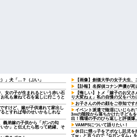
犬）」犬「…？（ぷい」
【画像】創価大学の女子大生、
【訃報】名探偵コナン声優が死去
時、女の子が生まれるという赤い石
【悔しい】トメ「嫁子のお父さ
てお礼も兼ねて石を返しに行こうと
り大変ねぇ」私の自慢の父をバカ
お子さんの外の顔をご存知です
なんですけど、嫁が子供連れて家出し
イベント派遣で陰湿にいじられ
げるとすれば母のせいかもしれな
3mの階段から落ちかけた子ども
出！職場の手のひら返しと評価爆
日、義弟嫁の子供から「ガンの匂
VAMPSについて語りたい！
ないか」と伝えたら怒って絶縁、そ
休日に甥っ子をアポなし託児を
てw」と言うので『Gガンダム』